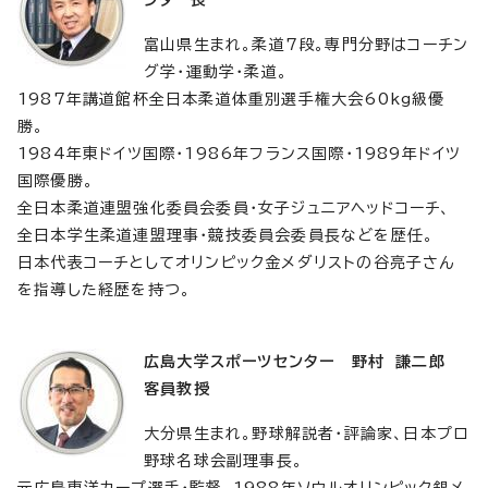
富山県生まれ。柔道7段。専門分野はコーチン
グ学・運動学・柔道。
1987年講道館杯全日本柔道体重別選手権大会60kg級優
勝。
1984年東ドイツ国際・1986年フランス国際・1989年ドイツ
国際優勝。
全日本柔道連盟強化委員会委員・女子ジュニアヘッドコーチ、
全日本学生柔道連盟理事・競技委員会委員長などを歴任。
日本代表コーチとしてオリンピック金メダリストの谷亮子さん
を指導した経歴を持つ。
広島大学スポーツセンター 野村 謙二郎
客員教授
大分県生まれ。野球解説者・評論家、日本プロ
野球名球会副理事長。
元広島東洋カープ選手・監督。1988年ソウルオリンピック銀メ