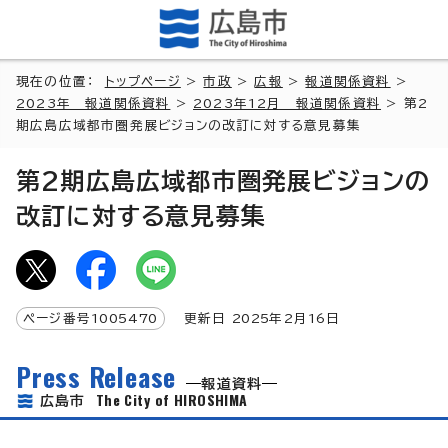
現在の位置：
トップページ
>
市政
>
広報
>
報道関係資料
>
2023年 報道関係資料
>
2023年12月 報道関係資料
> 第2
期広島広域都市圏発展ビジョンの改訂に対する意見募集
第2期広島広域都市圏発展ビジョンの
改訂に対する意見募集
ページ番号
1005470
更新日
2025
年2月
16
日
Press Release
報道資料
The City of HIROSHIMA
広島市