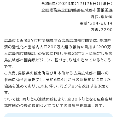
令和5年（2023年）12月25日（月曜日）
企画総務局企画調整部広域都市圏推進課
課長：鍜治岡
電話：504-2814
内線：2290
広島市と近隣27市町で構成する広島広域都市圏では、圏域経
済の活性化と圏域内人口200万人超の維持を目指す「200万
人広島都市圏構想」の実現に向け、平成28年3月に策定した広
島広域都市圏発展ビジョンに基づき、取組を進めているところ
です。
この度、島根県の飯南町及び川本町から広島広域都市圏への
参画に係る要請を受け、令和6年4月からの連携開始に向けた
協議を進めており、これに伴い、同ビジョンを改訂する予定で
す。
ついては、両町との連携開始により、全30市町となる広島広域
都市圏の今後の取組などについての御意見を募集します。