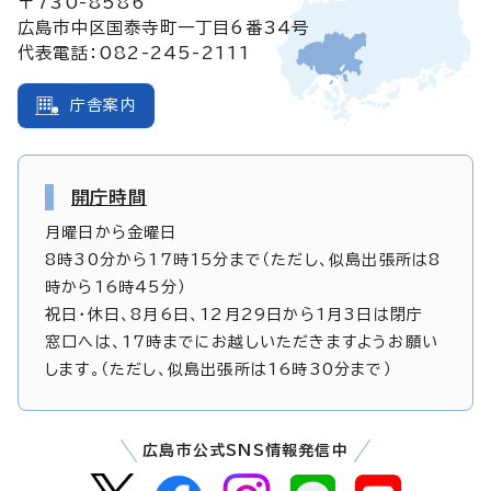
〒730-8586
広島市中区国泰寺町一丁目6番34号
代表電話：082-245-2111
庁舎案内
開庁時間
月曜日から金曜日
8時30分から17時15分まで（ただし、似島出張所は8
時から16時45分）
祝日・休日、8月6日、12月29日から1月3日は閉庁
窓口へは、17時までにお越しいただきますようお願い
します。（ただし、似島出張所は16時30分まで）
広島市公式SNS情報発信中