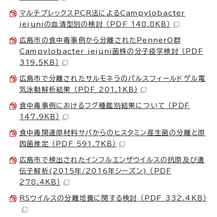
マルチプレックスPCR法によるCampylobacter
jejuniの血清型別の検討 （PDF 148.8KB）
広島市の食中毒事例から分離されたPennerO群
Campylobacter jejuni菌株の分子疫学検討 （PDF
319.5KB）
広島市で分離されたサルモネラのパルスフィールドゲル電
気泳動解析結果 （PDF 201.1KB）
食中毒事例におけるフグ種鑑別結果について （PDF
147.9KB）
食中毒関連原材料サバからのヒスタミン産生菌の分離と原
因菌推定 （PDF 591.7KB）
広島市で検出されたインフルエンザウイルスの抗原及び遺
伝子解析(2015年/2016年シーズン) （PDF
278.4KB）
RSウイルスの分離培養に関する検討 （PDF 332.4KB）