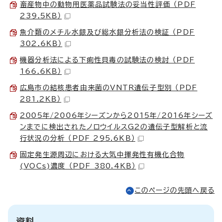
畜産物中の動物用医薬品試験法の妥当性評価 （PDF
239.5KB）
魚介類のメチル水銀及び総水銀分析法の検証 （PDF
302.6KB）
機器分析法による下痢性貝毒の試験法の検討 （PDF
166.6KB）
広島市の結核患者由来菌のVNTR遺伝子型別 （PDF
281.2KB）
2005年/2006年シーズンから2015年/2016年シーズ
ンまでに検出されたノロウイルスG2の遺伝子型解析と流
行状況の分析 （PDF 295.6KB）
固定発生源周辺における大気中揮発性有機化合物
(VOCs)濃度 （PDF 380.4KB）
このページの先頭へ戻る
資料