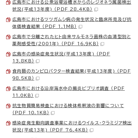
広島市における公衆浴場浴槽水からのレジオネラ属菌検出
状況(平成13年度) （PDF 28.4KB）
広島市におけるツツガムシ病の発生状況と臨床所見及び抗
体価検査結果 （PDF 1.1MB）
広島市で分離されたヒト由来サルモネラ菌株の血清型別と
薬剤感受性(2001年) （PDF 16.9KB）
広島市の感染症発生状況(平成13年度) （PDF
13.8KB）
食肉類のカンピロバクター検査結果(平成13年度) （PDF
98.5KB）
広島市における沿岸海水中の腸炎ビブリオ調査 （PDF
11.0KB）
抗生物質簡易検査における検体希釈液の影響について
（PDF 10.1KB）
感染症発生動向調査事業におけるウイルス・クラミジア検出
状況(平成13年) （PDF 76.4KB）