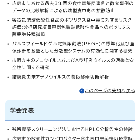
広島市における過去3年間の食中毒集団事例と散発事例の
データの比較解析による広域型食中毒の拡散防止
容器包装詰低酸性食品のボツリヌス食中毒に対するリスク
評価:分担研究項目容器包装詰低酸性食品へのボツリヌス
菌芽胞接種試験
パルスフィールドゲル電気泳動法(PFGE)の標準化及び画
像診断を基盤とした分散型システムの有効性に関する研究
市販カキのノロウイルスおよびA型肝炎ウイルスの汚染と安
全性に関する研究
結膜炎由来アデノウイルスの制限酵素切断解析
このページの先頭へ戻る
学会発表
残留農薬スクリーニング法におけるHPLC分析条件の検討
広島市の散発性カンピロバクター食中毒由来菌株の疫学解