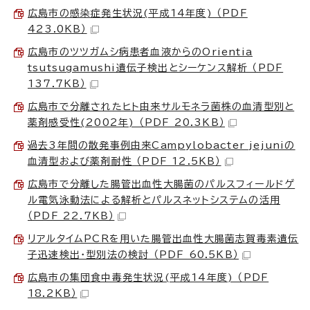
広島市の感染症発生状況(平成14年度) （PDF
423.0KB）
広島市のツツガムシ病患者血液からのOrientia
tsutsugamushi遺伝子検出とシーケンス解析 （PDF
137.7KB）
広島市で分離されたヒト由来サルモネラ菌株の血清型別と
薬剤感受性(2002年) （PDF 20.3KB）
過去3年間の散発事例由来Campylobacter jejuniの
血清型および薬剤耐性 （PDF 12.5KB）
広島市で分離した腸管出血性大腸菌のパルスフィールドゲ
ル電気泳動法による解析とパルスネットシステムの活用
（PDF 22.7KB）
リアルタイムPCRを用いた腸管出血性大腸菌志賀毒素遺伝
子迅速検出・型別法の検討 （PDF 60.5KB）
広島市の集団食中毒発生状況(平成14年度) （PDF
18.2KB）