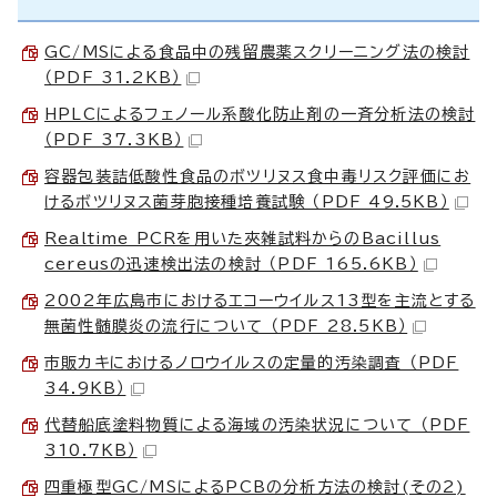
GC/MSによる食品中の残留農薬スクリーニング法の検討
（PDF 31.2KB）
HPLCによるフェノール系酸化防止剤の一斉分析法の検討
（PDF 37.3KB）
容器包装詰低酸性食品のボツリヌス食中毒リスク評価にお
けるボツリヌス菌芽胞接種培養試験 （PDF 49.5KB）
Realtime PCRを用いた夾雑試料からのBacillus
cereusの迅速検出法の検討 （PDF 165.6KB）
2002年広島市におけるエコーウイルス13型を主流とする
無菌性髄膜炎の流行について （PDF 28.5KB）
市販カキにおけるノロウイルスの定量的汚染調査 （PDF
34.9KB）
代替船底塗料物質による海域の汚染状況について （PDF
310.7KB）
四重極型GC/MSによるPCBの分析方法の検討(その2)