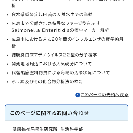
析
食水系感染症起因菌の天然水中での挙動
広島市で分離された特異なファージ型を示す
Salmonella Enteritidisの疫学マーカー解析
広島市における過去20年間のインフルエンザの疫学的解
析
結膜炎由来アデノウイルス22型の分子疫学
開発地域周辺における大気成分について
代替船底塗料物質による海域の汚染状況について
ふっ素及びその化合物分析法の検討
このページの先頭へ戻る
このページに関する
お問い合わせ
健康福祉局衛生研究所
生活科学部