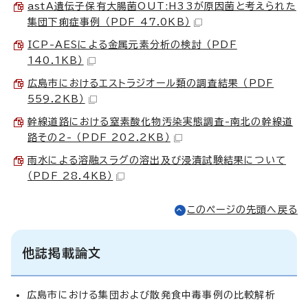
astA遺伝子保有大腸菌OUT:H33が原因菌と考えられた
集団下痢症事例 （PDF 47.0KB）
ICP-AESによる金属元素分析の検討 （PDF
140.1KB）
広島市におけるエストラジオール類の調査結果 （PDF
559.2KB）
幹線道路における窒素酸化物汚染実態調査-南北の幹線道
路その2- （PDF 202.2KB）
雨水による溶融スラグの溶出及び浸漬試験結果について
（PDF 28.4KB）
このページの先頭へ戻る
他誌掲載論文
広島市における集団および散発食中毒事例の比較解析