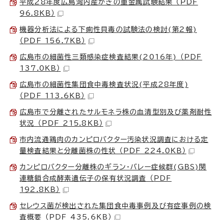
平成28年度広島湾内産かきの重金属試験結果 （PDF
96.8KB）
機器分析法による下痢性貝毒の試験法の検討(第2報)
（PDF 156.7KB）
広島市の細菌性三類感染症検査結果(2016年) （PDF
137.0KB）
広島市の細菌性集団食中毒検査状況(平成28年度)
（PDF 113.6KB）
広島市で分離されたサルモネラ株の血清型別及び薬剤耐性
状況 （PDF 215.8KB）
市内流通鶏肉のカンピロバクター汚染状況調査における定
量検査結果と分離菌株の性状 （PDF 224.0KB）
カンピロバクター分離株のギラン・バレー症候群(GBS)関
連糖鎖合成酵素遺伝子の保有状況調査 （PDF
192.8KB）
セレウス菌が検出された集団食中毒事例及び有症事例の検
査概要 （PDF 435.6KB）