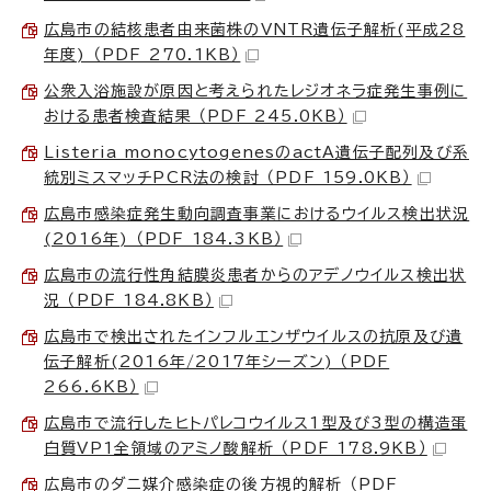
広島市の結核患者由来菌株のVNTR遺伝子解析(平成28
年度) （PDF 270.1KB）
公衆入浴施設が原因と考えられたレジオネラ症発生事例に
おける患者検査結果 （PDF 245.0KB）
Listeria monocytogenesのactA遺伝子配列及び系
統別ミスマッチPCR法の検討 （PDF 159.0KB）
広島市感染症発生動向調査事業におけるウイルス検出状況
(2016年) （PDF 184.3KB）
広島市の流行性角結膜炎患者からのアデノウイルス検出状
況 （PDF 184.8KB）
広島市で検出されたインフルエンザウイルスの抗原及び遺
伝子解析(2016年/2017年シーズン) （PDF
266.6KB）
広島市で流行したヒトパレコウイルス1型及び3型の構造蛋
白質VP1全領域のアミノ酸解析 （PDF 178.9KB）
広島市のダニ媒介感染症の後方視的解析 （PDF