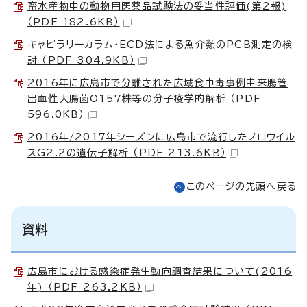
畜水産物中の動物用医薬品試験法の妥当性評価(第2報)
（PDF 182.6KB）
キャピラリーカラム・ECD法による魚介類のPCB測定の検
討 （PDF 304.9KB）
2016年に広島市で分離された広域食中毒事例由来腸管
出血性大腸菌O157株等の分子疫学的解析 （PDF
596.0KB）
2016年/2017年シーズンに広島市で流行したノロウイル
スG2.2の遺伝子解析 （PDF 213.6KB）
このページの先頭へ戻る
資料
広島市における感染症発生動向調査結果について(2016
年) （PDF 263.2KB）