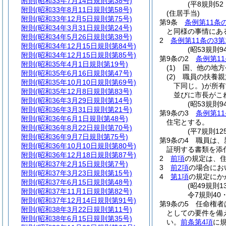
附則
(昭和33年7月14日規則第38号)
(平8規則5
附則
(昭和33年8月11日規則第58号)
(住居手当)
附則
(昭和33年12月5日規則第75号)
第9条
条例第11条
附則
(昭和34年3月31日規則第24号)
と同様の事情にあ
附則
(昭和34年5月26日規則第38号)
2
条例第11条の3第
附則
(昭和34年12月15日規則第84号)
(昭53規則
附則
(昭和34年12月15日規則第85号)
第9条の2
条例第11
附則
(昭和35年4月1日規則第19号)
(1)
国、他の地方
附則
(昭和35年6月16日規則第47号)
(2)
職員の扶養親
附則
(昭和35年10月10日規則第69号)
下同じ。)
が所有
附則
(昭和35年12月8日規則第83号)
並びに市長がこ
附則
(昭和36年3月29日規則第14号)
(昭53規則
附則
(昭和36年3月31日規則第21号)
第9条の3
条例第11
附則
(昭和36年6月1日規則第48号)
住宅とする。
附則
(昭和36年8月22日規則第70号)
(平7規則1
附則
(昭和36年9月7日規則第75号)
第9条の4
職員は、
附則
(昭和36年10月10日規則第80号)
証明する書類を添
附則
(昭和36年12月18日規則第87号)
2
前項
の規定は、
附則
(昭和37年2月15日規則第7号)
3
前2項
の場合にお
附則
(昭和37年3月23日規則第15号)
4
第1項
の規定にか
附則
(昭和37年6月15日規則第48号)
(昭49規則
附則
(昭和37年11月1日規則第82号)
令7規則40
附則
(昭和37年12月14日規則第91号)
第9条の5
任命権者
附則
(昭和38年3月22日規則第11号)
としての要件を備
附則
(昭和38年6月15日規則第35号)
い。
前条第4項
に