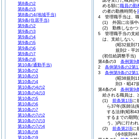
認を受けた職員
(
第8条の2
める額に
職員の勤
第8条の3
の者の勤務時間を
第8条の4
(地域手当)
4
管理職手当は、職
第9条
(住居手当)
(1)
外国に出張中
第9条の2
(2)
勤務しなかつ
第9条の3
5
管理職手当の支
第9条の4
は、支給しない。
第9条の5
(昭32規則
第9条の6
規則2・平2
第9条の7
(初任給調整手当)
第9条の8
第4条の3
条例第9
第10条
(通勤手当)
2
条例第9条の2第1
第10条の2
3
条例第9条の2第1
第10条の3
(昭38規則
第10条の4
則3・昭47
第10条の4の2
第4条の4
条例第9
第10条の4の3
給される職員は、
第10条の5
(1)
前条第1項
に
第10条の6
ら37年
(医師法
(
第10条の7
する法律
(昭和4
第10条の7の2
するまでの期間
第10条の7の3
う。)
内に行われ
第10条の7の4
(2)
前条第2項
に
第10条の8
(令8規則44
第10条の9