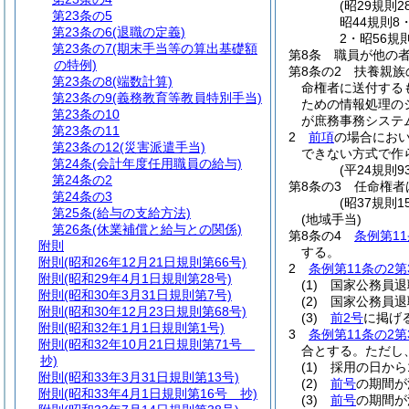
(昭29規則
第23条の5
昭44規則8
第23条の6
(退職の定義)
2・昭56規
第23条の7
(期末手当等の算出基礎額
第8条
職員が他の
の特例)
第8条の2
扶養親族
第23条の8
(端数計算)
命権者に送付する
第23条の9
(義務教育等教員特別手当)
ための情報処理の
第23条の10
が庶務事務システ
第23条の11
2
前項
の場合にお
第23条の12
(災害派遣手当)
できない方式で作
第24条
(会計年度任用職員の給与)
(平24規則9
第24条の2
第8条の3
任命権者
第24条の3
(昭37規則
第25条
(給与の支給方法)
(地域手当)
第26条
(休業補償と給与との関係)
第8条の4
条例第11
附則
する。
附則
(昭和26年12月21日規則第66号)
2
条例第11条の2第
附則
(昭和29年4月1日規則第28号)
(1)
国家公務員退
附則
(昭和30年3月31日規則第7号)
(2)
国家公務員退
附則
(昭和30年12月23日規則第68号)
(3)
前2号
に掲げ
附則
(昭和32年1月1日規則第1号)
3
条例第11条の2第
附則
(昭和32年10月21日規則第71号
合とする。
ただし
抄)
(1)
採用の日から
附則
(昭和33年3月31日規則第13号)
(2)
前号
の期間が
附則
(昭和33年4月1日規則第16号 抄)
(3)
前号
の期間が