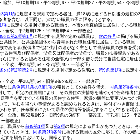
2・追加、平10規則14・平18規則67・平20規則27・平28規則54・令8規
の3第1項
に規定する規則で定める者は、満18歳に達する日以後の最初の3
る者を含む。以下同じ。)
のない職員の子に限る。)
とする。
1項
に規定する規則で定める職員は、本市の常直施設に居住している職
94・全改、平7規則125・平28規則54・一部改正)
条の3第2項第1号
に規定する規則で定める職員は、
次の各号
に掲げる職
公共団体、公共企業団体から貸与された職員住宅に居住している職員
族である者
(配偶者で他に生計の途がなく主として当該職員の扶養を受
する住宅及び配偶者、父母又は配偶者の父母で、職員の扶養親族である
れらに準ずると認める住宅の全部又は一部を借り受けて当該住宅に居住
94・全改、平28規則54・令7規則40・一部改正)
条の3第2項第2号
に規定する規則で定める住宅は、
第9条第1項
に規定す
25・全改、平28規則54・旧第9条の5繰上・一部改正)
新たに
条例第11条の3第1項
の職員としての要件を備え、
同条第2項各号
付して、所定の住居届により、その居住の実情等を速やかに任命権者に
住居手当を受けている職員の居住する住宅、家賃の額等に変更があつた
いて、やむを得ない事情があると認められるときは、添付すべき書類は
かわらず、任命権者において居住の実情等を認定することができる場合
139・全改、昭52規則95・旧第9条の5繰下・一部改正、平7規則125・
・一部改正)
は、職員から
前条第1項
又は
第2項
の規定による届出があつたときは、そ
えているときは、
同条第2項各号
に掲げる職員の区分に応じて、その者
規定する場合においても、同様とする。