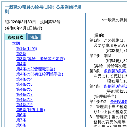
一般職の職員の給与に関する条例施行規
則
○一般職の職
昭和26年3月30日 規則第93号
(令和8年4月1日施行)
(目的)
条項目次
沿革
第1条
この規則は
本則
必要な事項を定め
第1条
(目的)
(昭32規則
第2条
第2条
削除
第3条
(昇給、降給等の定義)
(昭54規則82
第4条
(昇給、降給等の定
第4条の2
(管理職手当)
第3条
条例第8条第
第4条の3
(初任給調整手当)
を異にして異動し
第4条の4
(昭42規則1
第4条の5
第4条
条例第8条第
第4条の6
(平9規則1
第4条の7
(管理職手当)
第4条の8
第4条の2
条例第9
第4条の9
2
管理職手当の種
第5条
(扶養手当)
り1つ上位の種別
第6条
3
管理職手当の月
第7条
務員の育児休業等
第8条