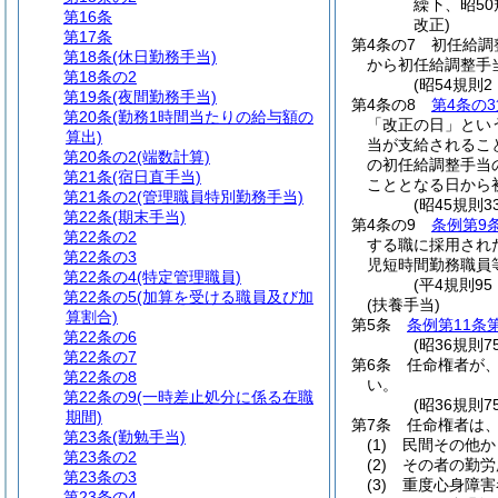
繰下、昭50
第16条
改正)
第17条
第4条の7
初任給調
第18条
(休日勤務手当)
から初任給調整手
第18条の2
(昭54規則
第19条
(夜間勤務手当)
第4条の8
第4条の3
第20条
(勤務1時間当たりの給与額の
「改正の日」とい
算出)
当が支給されるこ
第20条の2
(端数計算)
の初任給調整手当
第21条
(宿日直手当)
こととなる日から
第21条の2
(管理職員特別勤務手当)
(昭45規則
第22条
(期末手当)
第4条の9
条例第9
第22条の2
する職に採用され
第22条の3
児短時間勤務職員
第22条の4
(特定管理職員)
(平4規則9
第22条の5
(加算を受ける職員及び加
(扶養手当)
算割合)
第5条
条例第11条
第22条の6
(昭36規則
第22条の7
第6条
任命権者が
第22条の8
い。
第22条の9
(一時差止処分に係る在職
(昭36規則
期間)
第7条
任命権者は
第23条
(勤勉手当)
(1)
民間その他か
第23条の2
(2)
その者の勤労
第23条の3
(3)
重度心身障害
第23条の4