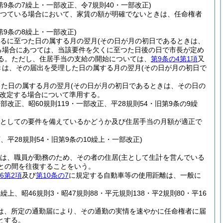
旧第9条の7繰上・一部改正、令7規則40・一部改正)
つている場合において、家賃の額が明確でないときは、任命権者
第9条の8繰上・一部改正)
るに至つた日の属する月の翌月
(その日が月の初日であるときは、
る場合にあつては、当該要件を欠くに至つた日後の日で市長が定め
る。
ただし、住居手当の支給の開始については、
第9条の4第1項
又
きは、その届出を受理した日の属する月の翌月
(その日が月の初日で
じた日の属する月の翌月
(その日が月の初日であるときは、その日の
改定する場合について準用する。
一部改正、昭60規則119・一部改正、平28規則54・旧第9条の9繰
としての要件を備えているかどうか及び住居手当の月額が適正で
下、平28規則54・旧第9条の10繰上・一部改正)
は、職員が勤務のため、その者の住居
(主として生計を営んでいる
との間を往復することをいう。
6第2項
及び
第10条の7
に規定する自動車等の使用距離は、一般に
繰上、昭46規則3・昭47規則88・平元規則138・平2規則80・平16
は、所定の通勤届により、その通勤の実情を速やかに任命権者に届
とする。