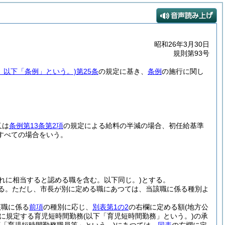
昭和26年3月30日
規則第93号
号。以下「条例」という。)
第25条
の規定に基き、
条例
の施行に関し
又は
条例第13条第2項
の規定による給料の半減の場合、初任給基準
すべての場合をいう。
これに相当すると認める職を含む。以下同じ。)
とする。
る。
ただし、市長が別に定める職にあつては、当該職に係る種別よ
該職に係る
前項
の種別に応じ、
別表第1の2
の右欄に定める額
(地方公
項に規定する育児短時間勤務
(以下「育児短時間勤務」という。)
の承