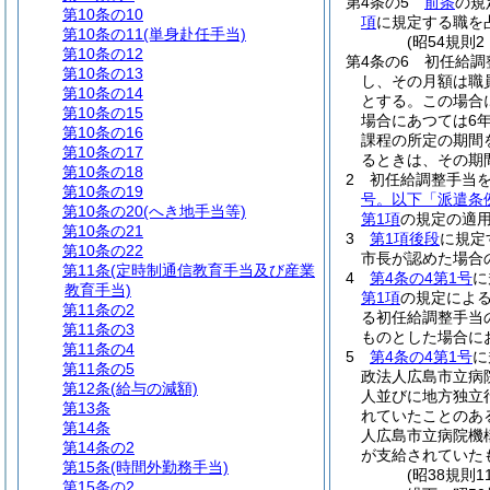
第4条の5
前条
の規
第10条の10
項
に規定する職を
第10条の11
(単身赴任手当)
(昭54規則
第10条の12
第4条の6
初任給調
第10条の13
し、その月額は職
第10条の14
とする。
この場合
第10条の15
場合にあつては6
第10条の16
課程の所定の期間
第10条の17
るときは、その期
第10条の18
2
初任給調整手当
第10条の19
号。以下「派遣条
第10条の20
(へき地手当等)
第1項
の規定の適用
第10条の21
3
第1項後段
に規定
第10条の22
市長が認めた場合
第11条
(定時制通信教育手当及び産業
4
第4条の4第1号
に
教育手当)
第1項
の規定によ
第11条の2
る初任給調整手当
第11条の3
ものとした場合に
第11条の4
5
第4条の4第1号
に
第11条の5
政法人広島市立病
第12条
(給与の減額)
人並びに地方独立
第13条
れていたことのあ
第14条
人広島市立病院機
第14条の2
が支給されていた
第15条
(時間外勤務手当)
(昭38規則
第15条の2