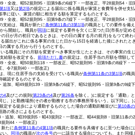
139・全改、昭52規則95・旧第9条の6繰下・一部改正、平28規則54・
第1項
又は
第2項
の規定による届出に係る職員が家賃と食費等を併せ支払
基準に従い、家賃の額に相当する額を算定するものとする。
139・全改、昭52規則95・旧第9条の7繰下・一部改正、平28規則54・旧
の支給は、職員が新たに
条例第11条の3第1項
の職員としての要件を備え
から開始し、職員が
同項
に規定する要件を欠くに至つた日
(市長が定め
その日が月の初日であるときは、その日の属する月の前月)
をもつて終わ
よる届出がこれに係る事実の生じた日から15日を経過した後にされたと
日の属する月)
から行うものとする。
ている職員にその月額を変更すべき事実が生じたときは、その事実の生
支給額を改定する。
前項ただし書
の規定は、住居手当の月額を増額して
139・全改、昭50規則118・一部改正、昭52規則95・旧第9条の8繰下・
、令7規則40・一部改正)
は、現に住居手当の支給を受けている職員が
条例第11条の3第1項
の職員
時確認するものとする。
3・追加、昭49規則139・旧第9条の6繰下、昭52規則95・旧第9条の9繰
の4
及びこの規則
(
第23条の4
及び
第26条
を除く。)
に規定する「通勤」と
同じ。)
と勤務場所
(その者が勤務する市の事務所等をいう。以下同じ。)
規定する徒歩により通勤するものとした場合の通勤距離並びに
第10条の
経路の長さによるものとする。
38・追加、昭39規則5・昭43規則2・一部改正、昭44規則8・旧第11条の2
8規則44・一部改正)
、新たに
条例第11条の4第1項
の職員たる要件を具備するに至つた場合に
ない。
同項
の職員が
次の各号
の一に該当する場合についても、また同様