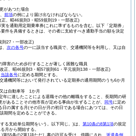
更があつた場合
、
前項
の例により届け出なければならない。
改正、昭46規則3・昭59規則19・一部改正)
事実を通勤用定期乗車券
(これに準ずるものを含む。以下「定期券」
る要件を具備するときは、その者に支給すべき通勤手当の額を決定
規則27・一部改正)
は、
次の各号
の一に該当する職員で、交通機関等を利用し、又は自
。
の障害のため歩行することが著しく困難な職員
改正、昭46規則3・昭57規則61・平元規則138・一部改正)
、
当該各号
に定める期間とする。
交通機関等において発行されている定期券の通用期間のうち6か月
又は自動車等 1か月
定年に達したことによる退職その他の離職をすること、長期間の研
更があることその他市長が定める事由が生ずることが、
同号
に定め
る日の属する月
(その日が月の初日である場合にあつては、その日
該期間を定めることができる。
する支給単位期間をいう。以下同じ。)
は、
第10条の8第1項
の規定
れる月から開始する。
)
第55条の2第1項ただし書の許可を受け、停職にされ、
派遣条例