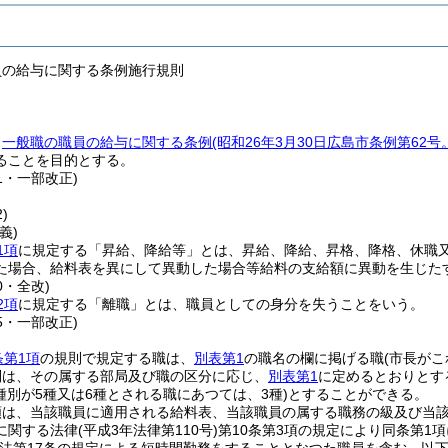
員の給与に関する条例施行規則
、
一般職の職員の給与に関する条例
(昭和26年3月30日広島市条例第62
ることを目的とする。
71・一部改正)
)
義)
1項
に規定する「昇給、降給等」とは、昇給、降給、昇格、降格、休職
た場合、給料表を異にして異動した場合等給料の支給額に異動を生じた
0・全改)
2項
に規定する「離職」とは、職員としての身分を失うことをいう。
35・一部改正)
条第1項
の規則で規定する職は、
別表第1
の職名の欄に掲げる職
(市長が
別は、その属する部局及び職の区分に応じ、
別表第1
に定めるとおりとす
(種別が5種又は6種とされる職にあつては、3種)
とすることができる。
額は、当該職員に適用される給料表、当該職員の属する職務の級及び当
に関する法律
(平成3年法律第110号)
第10条第3項の規定により同条第1