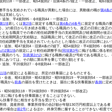
規則118・一部改正、昭54規則2・旧第4条の7繰上・一部改正、昭63規則1
整手当を支給されている職員が異動した場合には、異動後の職が
第4条
当は支給しない。
2・追加、平4規則95・令8規則44・一部改正)
第1項
若しくは
第2項
に規定する職又は
第4条の4各号
に規定する職員の
う。)
の前日から引き続き在職している職員のうち、改正の日前に改正の
ととなる職員でその者の初任給調整手当の支給期間及び経過期間が改正
の支給期間及び支給額は、当該職員に対して改正の日前に改正の日にお
初任給調整手当を支給されていたものとした場合に改正の日以降におい
33・追加、昭47規則4・旧第4条の7繰下、昭54規則2・平4規則95・令8
条の2第1項
の規定により初任給調整手当
(
同項第3号
に掲げる職に係る初
た職員のうち、
別表第2の2
に掲げる職務の級及び号給である職員とし、
等にあつては、その額に算出率を乗じて得た額)
とする。
5・追加、平20規則27・令8規則44・一部改正)
第1項
の規定による届出は、所定の扶養届によるものとする。
75・全改、昭41規則8・昭42規則2・昭59規則19・平28規則54・一部改正
、職員から
前条
の届出を受けたときは、届出に係る扶養親族が
条例
に定
75・昭50規則118・平24規則93・平28規則54・一部改正)
、次に掲げる者を扶養親族とすることはできない。
ら扶養手当に相当する手当を受けている者
所得、資産所得、事業所得等の合計額が年額130万円程度以上である者
者の場合は
前2号
によるほか、終身労務に服することができない程度で