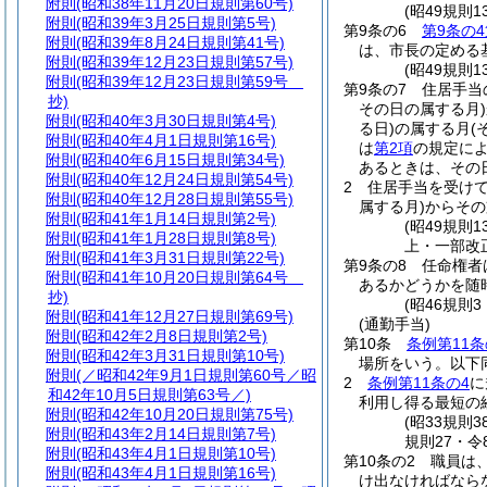
附則
(昭和38年11月20日規則第60号)
(昭49規則
附則
(昭和39年3月25日規則第5号)
第9条の6
第9条の4
附則
(昭和39年8月24日規則第41号)
は、市長の定める
附則
(昭和39年12月23日規則第57号)
(昭49規則
附則
(昭和39年12月23日規則第59号
第9条の7
住居手当
抄)
その日の属する月)
附則
(昭和40年3月30日規則第4号)
る日)
の属する月
(
附則
(昭和40年4月1日規則第16号)
は
第2項
の規定に
附則
(昭和40年6月15日規則第34号)
あるときは、その
附則
(昭和40年12月24日規則第54号)
2
住居手当を受け
附則
(昭和40年12月28日規則第55号)
属する月)
からその
附則
(昭和41年1月14日規則第2号)
(昭49規則
附則
(昭和41年1月28日規則第8号)
上・一部改正
附則
(昭和41年3月31日規則第22号)
第9条の8
任命権者
附則
(昭和41年10月20日規則第64号
あるかどうかを随
抄)
(昭46規則
附則
(昭和41年12月27日規則第69号)
(通勤手当)
附則
(昭和42年2月8日規則第2号)
第10条
条例第11条
附則
(昭和42年3月31日規則第10号)
場所をいう。以下
附則
(／昭和42年9月1日規則第60号／昭
2
条例第11条の4
に
和42年10月5日規則第63号／)
利用し得る最短の
附則
(昭和42年10月20日規則第75号)
(昭33規則
附則
(昭和43年2月14日規則第7号)
規則27・令
附則
(昭和43年4月1日規則第10号)
第10条の2
職員は
附則
(昭和43年4月1日規則第16号)
け出なければなら