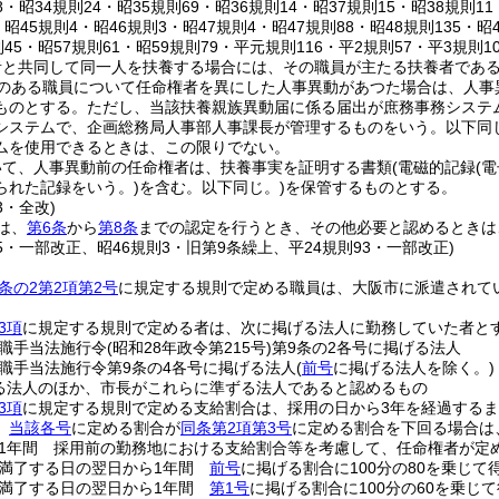
28・昭34規則24・昭35規則69・昭36規則14・昭37規則15・昭38規則1
・昭45規則4・昭46規則3・昭47規則4・昭47規則88・昭48規則135・昭4
則45・昭57規則61・昭59規則79・平元規則116・平2規則57・平3規則1
者と共同して同一人を扶養する場合には、その職員が主たる扶養者であ
のある職員について任命権者を異にした人事異動があつた場合は、人事
ものとする。
ただし、当該扶養親族異動届に係る届出が庶務事務システ
システムで、企画総務局人事部人事課長が管理するものをいう。以下同じ
ムを使用できるときは、この限りでない。
いて、人事異動前の任命権者は、扶養事実を証明する書類
(電磁的記録
(
られた記録をいう。)
を含む。以下同じ。)
を保管するものとする。
3・全改)
は、
第6条
から
第8条
までの認定を行うとき、その他必要と認めるときは
15・一部改正、昭46規則3・旧第9条繰上、平24規則93・一部改正)
条の2第2項第2号
に規定する規則で定める職員は、大阪市に派遣されて
3項
に規定する規則で定める者は、次に掲げる法人に勤務していた者と
職手当法施行令
(昭和28年政令第215号)
第9条の2各号に掲げる法人
職手当法施行令第9条の4各号に掲げる法人
(
前号
に掲げる法人を除く。)
る法人のほか、市長がこれらに準ずる法人であると認めるもの
3項
に規定する規則で定める支給割合は、採用の日から3年を経過する
、
当該各号
に定める割合が
同条第2項第3号
に定める割合を下回る場合は
1年間 採用前の勤務地における支給割合等を考慮して、任命権者が定
満了する日の翌日から1年間
前号
に掲げる割合に100分の80を乗じて
満了する日の翌日から1年間
第1号
に掲げる割合に100分の60を乗じ