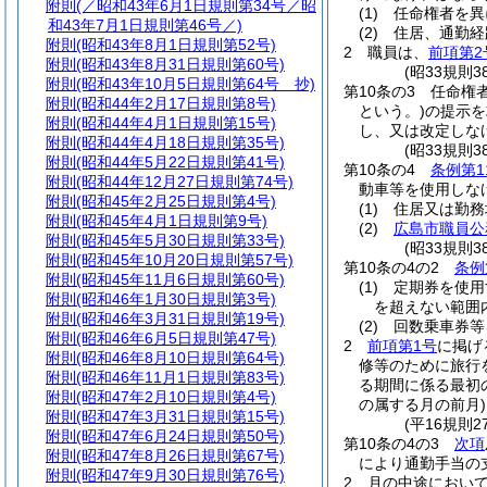
附則
(／昭和43年6月1日規則第34号／昭
(1)
任命権者を異
和43年7月1日規則第46号／)
(2)
住居、通勤経
附則
(昭和43年8月1日規則第52号)
2
職員は、
前項第2
附則
(昭和43年8月31日規則第60号)
(昭33規則
附則
(昭和43年10月5日規則第64号 抄)
第10条の3
任命権
附則
(昭和44年2月17日規則第8号)
という。)
の提示を
附則
(昭和44年4月1日規則第15号)
し、又は改定しな
附則
(昭和44年4月18日規則第35号)
(昭33規則
附則
(昭和44年5月22日規則第41号)
第10条の4
条例第1
附則
(昭和44年12月27日規則第74号)
動車等を使用しな
附則
(昭和45年2月25日規則第4号)
(1)
住居又は勤務
附則
(昭和45年4月1日規則第9号)
(2)
広島市職員公
附則
(昭和45年5月30日規則第33号)
(昭33規則
附則
(昭和45年10月20日規則第57号)
第10条の4の2
条例
附則
(昭和45年11月6日規則第60号)
(1)
定期券を使用
附則
(昭和46年1月30日規則第3号)
を超えない範囲
附則
(昭和46年3月31日規則第19号)
(2)
回数乗車券等
附則
(昭和46年6月5日規則第47号)
2
前項第1号
に掲げ
附則
(昭和46年8月10日規則第64号)
修等のために旅行
附則
(昭和46年11月1日規則第83号)
る期間に係る最初
附則
(昭和47年2月10日規則第4号)
の属する月の前月)
附則
(昭和47年3月31日規則第15号)
(平16規則2
附則
(昭和47年6月24日規則第50号)
第10条の4の3
次項
附則
(昭和47年8月26日規則第67号)
により通勤手当の
附則
(昭和47年9月30日規則第76号)
2
月の中途におい