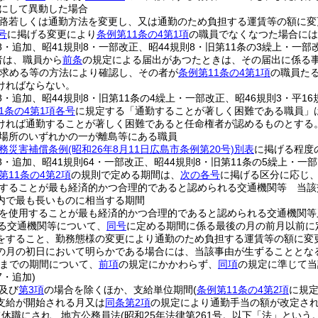
にして異動した場合
路若しくは通勤方法を変更し、又は通勤のため負担する運賃等の額に変
号
に掲げる変更により
条例第11条の4第1項
の職員でなくなつた場合には
38・追加、昭41規則8・一部改正、昭44規則8・旧第11条の3繰上・一部
者は、職員から
前条
の規定による届出があつたときは、その届出に係る
求める等の方法により確認し、その者が
条例第11条の4第1項
の職員た
ければならない。
38・追加、昭44規則8・旧第11条の4繰上・一部改正、昭46規則3・平16
1条の4第1項各号
に規定する「通勤することが著しく困難である職員」
ければ通勤することが著しく困難であると任命権者が認めるものとする
場所のいずれかの一が離島等にある職員
務災害補償条例
(昭和26年8月11日広島市条例第20号)
別表
に掲げる程度
38・追加、昭41規則64・一部改正、昭44規則8・旧第11条の5繰上・一部
第11条の4第2項
の規則で定める期間は、
次の各号
に掲げる区分に応じ
することが最も経済的かつ合理的であると認められる交通機関等 当該
内で最も長いものに相当する期間
を使用することが最も経済的かつ合理的であると認められる交通機関等
る交通機関等について、
同号
に定める期間に係る最後の月の前月以前に
をすること、勤務態様の変更により通勤のため負担する運賃等の額に変
の月の初日において明らかである場合には、当該事由が生ずることとな
までの期間について、
前項
の規定にかかわらず、
同項
の規定に準じて当
7・追加)
及び
第3項
の場合を除くほか、支給単位期間
(
条例第11条の4第2項
に規定
支給が開始される月又は
同条第2項
の規定により通勤手当の額が改定さ
て休職にされ、地方公務員法
(昭和25年法律第261号。以下「法」という。