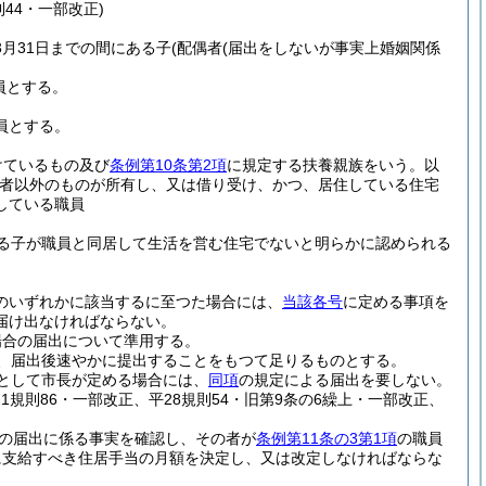
則44・一部改正)
月31日までの間にある子
(配偶者
(届出をしないが事実上婚姻関係
員とする。
員とする。
けているもの及び
条例第10条第2項
に規定する扶養親族をいう。以
者以外のものが所有し、又は借り受け、かつ、居住している住宅
している職員
る子が職員と同居して生活を営む住宅でないと明らかに認められる
のいずれかに該当するに至つた場合には、
当該各号
に定める事項を
届け出なければならない。
場合の届出について準用する。
、届出後速やかに提出することをもつて足りるものとする。
として市長が定める場合には、
同項
の規定による届出を要しない。
平21規則86・一部改正、平28規則54・旧第9条の6繰上・一部改正、
の届出に係る事実を確認し、その者が
条例第11条の3第1項
の職員
に支給すべき住居手当の月額を決定し、又は改定しなければならな