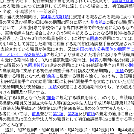
定にかかわらず、初任給調整手当を支給されていた期間が、
第4条の3第
占める職員にあつては通算して15年に達している場合には、初任給調整
2・全改、令8規則44・一部改正)
整手当の支給期間は、
第4条の3第1項
に規定する職を占める職員にあつて
員の区分及び採用の日以後の期間の区分に応じた
別表第2
に掲げる額
(
において、大学
(旧専門学校令による専門学校等で市長が別に定めるもの
年、実地修練を経た場合にあつては5年)
を超えることとなる職員
(学校教
を経過した日から3年内の職員を除く。)
に対する
同表
の適用については
間を1年として算定した期間)
に相当する期間初任給調整手当が支給され
を支給されている職員が休職にされ、又は
外国の地方公共団体の機関等
例」という。)
第2条第1項
の規定により派遣された場合における当該職
を受ける期間を除く。)
又は当該派遣の期間は、
同表
の期間の区分欄に
する職員のうち
同項後段
の規定の適用により初任給調整手当の月額が
別
の当該職員に支給する初任給調整手当の月額及び支給期間は、
同項
の規
規定する職員となつた者
(
前条
に規定する職員を除く。)
のうち、当該職
る初任給調整手当の支給期間に既に初任給調整手当を支給されていた期間
の支給期間及び支給額は、
同項
の規定による支給期間のうち、その超え
おける期間及び額とする。
規定する職員となつた者
(
前条
に規定する職員を除く。)
のうち、当該職
院機構の職員又は国立大学法人等
(国立大学法人法
(平成15年法律第112号
行政法人法
(平成15年法律第118号)
第68条第1項の公立大学法人をいう。
る者については、
前条
並びに
第1項
、
第2項
及び
前項
の規定の適用に当た
構の職員又は国立大学法人等の職員として初任給調整手当に相当する手
ものとみなす。
11・追加、昭39規則5・昭40規則16・昭42規則2・昭42規則10・昭44