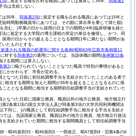
1項
に規定する職を占める職員にあつては通算して35年、
同条第2
手当は支給しない。
は35年、
同条第2項
に規定する職を占める職員にあつては15年と
育児短時間勤務職員等にあつては、その額に算出率を乗じて得た額)
を含む。)
卒業の日から採用の日までの期間が4年
(臨床研修を経た
育法に規定する大学院の博士課程の所定の単位を修得し、かつ、同
、採用の日からその超えることとなる期間
(1年に満たない期間があ
ていたものとする。
に派遣される職員の処遇等に関する条例
(昭和63年広島市条例第11
員に対する
別表第2
の適用については、当該休職の期間
(
条例第22条
掲げる期間には算入しない。
表第2
に掲げられていないこととなつた職員で特別の事情があると
定にかかわらず、市長が定める。
員となつた日前に初任給調整手当を支給されていたことのある者で
に相当する期間を加えた期間が35年を超えることとなるものに係
ることとなる期間に相当する期間初任給調整手当が支給されていた
員となつた日前に国家公務員、職員以外の地方公務員、地方独立行
)
第2条第1項の国立大学法人及び同条第3項の大学共同利用機関法
以下同じ。)
の職員として初任給調整手当に相当する手当を支給さ
つては、当該国家公務員、職員以外の地方公務員、地方独立行政法
当を支給されていた期間に相当する期間職員として初任給調整手当
規則8・昭45規則33・昭46規則3・一部改正、昭47規則4・旧第4条の6