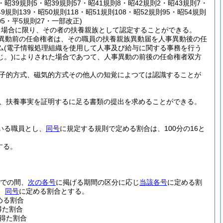
1・昭39規則5・昭39規則57・昭41規則8・昭42規則2・昭43規則7・
9規則139・昭50規則118・昭51規則108・昭52規則95・昭54規則
05・平5規則27・一部改正)
る場合に限り、その者の扶養親族として認定することができる。
異動前の任命権者は、その職員の扶養親族異動届を人事異動後の任
ム
(電子情報処理組織を使用して人事及び給与に関する事務を行う
。)
によりされた場合であつて、人事異動の前後の任命権者双方
電子的方式、磁気的方式その他人の知覚によつては認識することが
、扶養事実を証明するに足る書類の提出を求めることができる。
いる職員とし、
同号
に規定する規則で定める割合は、100分の16と
する。
までの間、
次の各号
に掲げる期間の区分に応じ
当該各号
に定める割
、
同号
に定める割合とする。
める割合
得た割合
て得た割合