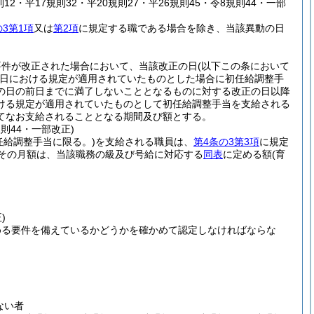
2・平17規則32・平20規則27・平26規則45・令8規則44・一部
の3第1項
又は
第2項
に規定する職である場合を除き、当該異動の日
要件が改正された場合において、当該改正の日
(以下この条において
日における規定が適用されていたものとした場合に初任給調整手
の日の前日までに満了しないこととなるものに対する改正の日以降
ける規定が適用されていたものとして初任給調整手当を支給される
てなお支給されることとなる期間及び額とする。
規則44・一部改正)
任給調整手当に限る。)
を支給される職員は、
第4条の3第3項
に規定
その月額は、当該職務の級及び号給に対応する
同表
に定める額
(育
)
める要件を備えているかどうかを確かめて認定しなければならな
ない者