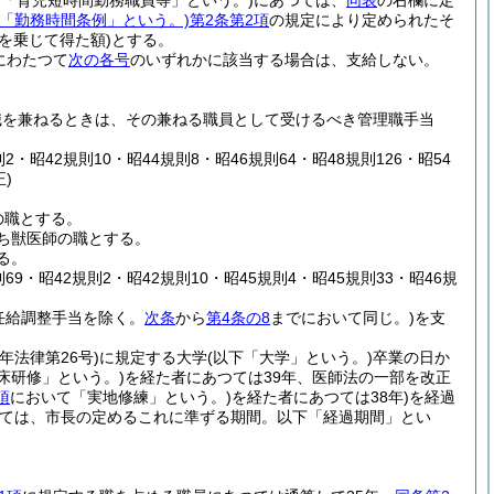
下「育児短時間勤務職員等」という。)
にあつては、
同表
の右欄に定
下「勤務時間条例」という。)
第2条第2項
の規定により定められたそ
を乗じて得た額)
とする。
にわたつて
次の各号
のいずれかに該当する場合は、支給しない。
職を兼ねるときは、その兼ねる職員として受けるべき管理職手当
2・昭42規則10・昭44規則8・昭46規則64・昭48規則126・昭54
)
の職とする。
ち獣医師の職とする。
る。
則69・昭42規則2・昭42規則10・昭45規則4・昭45規則33・昭46規
任給調整手当を除く。
次条
から
第4条の8
までにおいて同じ。)
を支
2年法律第26号)
に規定する大学
(以下「大学」という。)
卒業の日か
床研修」という。)
を経た者にあつては39年、医師法の一部を改正
項
において「実地修練」という。)
を経た者にあつては38年)
を経過
つては、市長の定めるこれに準ずる期間。以下「経過期間」とい