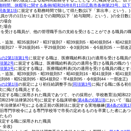
同法第17条の規定による短時間勤務をすることとなつた職員を含む。以
務時間、休暇等に関する条例
(昭和26年8月11日広島市条例第23号。以
同条第1項
に規定する勤務時間で除して得た数
(以下「算出率」という。)
員が月の1日から末日までの期間
(以下「給与期間」という。)
の全日数
の場合
た場合
給を受ける職員が、他の管理職手当の支給を受けることができる職員の
71・追加、昭35規則47・昭37規則7・昭39規則5・昭40規則54・昭42規則
0規則27・平26規則45・平29規則30・令3規則36・令5規則35・一部改正
条の2第1項第1号
に規定する職は、医療職給料表
(1)
の適用を受ける職員
項第2号
に規定する職は、医療職給料表
(2)
の適用を受ける職員の職のう
項第3号
に規定する職は、医療職給料表
(3)
の適用を受ける職員の職とす
11・追加、昭39規則5・昭39規則57・昭40規則16・昭41規則8・昭41規
規則88・昭52規則95・昭54規則2・平4規則95・令8規則44・一部改正)
条の2第1項
の規定により初任給調整手当
(
同項第3号
に掲げる職に係る初
次に掲げる職員とする。
規定する職に採用された職員であつて、その採用が、学校教育法
(昭和2
昭和23年法律第201号)
に規定する臨床研修
(
第4条の6第1項
において「臨
3年法律第47号)
による改正前の医師法に規定する実地修練
(
第4条の6第1
(旧専門学校令による専門学校等で市長の定めるものを卒業した者にあ
たもの
規定する職に採用された職員
・全改)