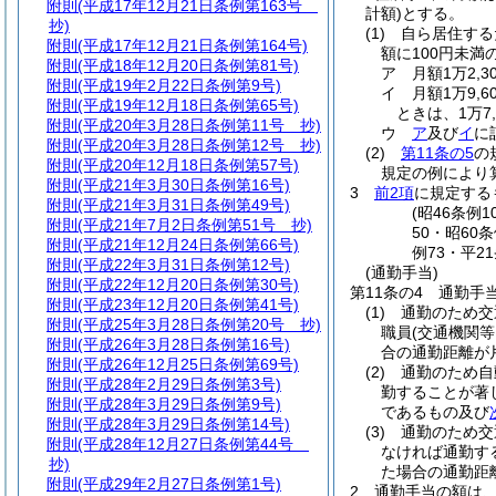
附則
(平成17年12月21日条例第163号
計額)
とする。
抄)
(1)
自ら居住する
附則
(平成17年12月21日条例第164号)
額に100円未
附則
(平成18年12月20日条例第81号)
ア
月額1万2,
附則
(平成19年2月22日条例第9号)
イ
月額1万9,
附則
(平成19年12月18日条例第65号)
ときは、1万7,
附則
(平成20年3月28日条例第11号 抄)
ウ
ア
及び
イ
に
附則
(平成20年3月28日条例第12号 抄)
(2)
第11条の5
の
附則
(平成20年12月18日条例第57号)
規定の例により
附則
(平成21年3月30日条例第16号)
3
前2項
に規定する
附則
(平成21年3月31日条例第49号)
(昭46条例
附則
(平成21年7月2日条例第51号 抄)
50・昭60
附則
(平成21年12月24日条例第66号)
例73・平2
附則
(平成22年3月31日条例第12号)
(通勤手当)
附則
(平成22年12月20日条例第30号)
第11条の4
通勤手
附則
(平成23年12月20日条例第41号)
(1)
通勤のため交
附則
(平成25年3月28日条例第20号 抄)
職員
(交通機関
附則
(平成26年3月28日条例第16号)
合の通勤距離が
附則
(平成26年12月25日条例第69号)
(2)
通勤のため自
附則
(平成28年2月29日条例第3号)
勤することが著
附則
(平成28年3月29日条例第9号)
であるもの及び
附則
(平成28年3月29日条例第14号)
(3)
通勤のため交
附則
(平成28年12月27日条例第44号
なければ通勤す
抄)
た場合の通勤距
附則
(平成29年2月27日条例第1号)
2
通勤手当の額は