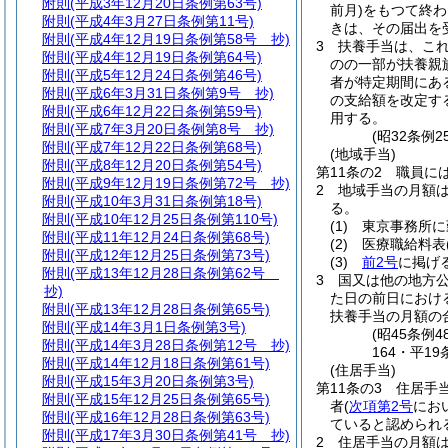
附則
(平成3年12月20日条例第63号)
前月)
をもつて終わ
附則
(平成4年3月27日条例第11号)
きは、その届出を
附則
(平成4年12月19日条例第58号 抄)
3
扶養手当は、こ
附則
(平成4年12月19日条例第64号)
のの一部が扶養親
附則
(平成5年12月24日条例第46号)
者が特定期間にあ
附則
(平成6年3月31日条例第9号 抄)
の支給額を改定す
附則
(平成6年12月22日条例第59号)
用する。
附則
(平成7年3月20日条例第8号 抄)
(昭32条例
附則
(平成7年12月22日条例第68号)
(地域手当)
附則
(平成8年12月20日条例第54号)
第11条の2
職員に
附則
(平成9年12月19日条例第72号 抄)
2
地域手当の月額
附則
(平成10年3月31日条例第18号)
る。
附則
(平成10年12月25日条例第110号)
(1)
東京事務所に
附則
(平成11年12月24日条例第68号)
(2)
医療職給料表
附則
(平成12年12月25日条例第73号)
(3)
前2号
に掲げ
附則
(平成13年12月28日条例第62号
3
国又は他の地方
抄)
た日の前日におけ
附則
(平成13年12月28日条例第65号)
扶養手当の月額の
附則
(平成14年3月1日条例第3号)
(昭45条例
附則
(平成14年3月28日条例第12号 抄)
164・平1
附則
(平成14年12月18日条例第61号)
(住居手当)
附則
(平成15年3月20日条例第3号)
第11条の3
住居手
附則
(平成15年12月25日条例第65号)
者
(
次項第2号
にお
附則
(平成16年12月28日条例第63号)
ていると認められ
附則
(平成17年3月30日条例第41号 抄)
2
住居手当の月額