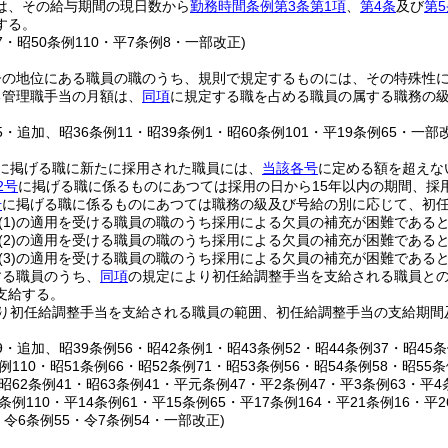
は、その給与期間の現日数から
勤務時間条例第3条第1項
、
第4条
及び
第5
する。
67・昭50条例110・平7条例8・一部改正)
督の地位にある職員の職のうち、規則で規定するものには、その特殊性
る管理職手当の月額は、
同項
に規定する職を占める職員の属する職務の級
。
25・追加、昭36条例11・昭39条例1・昭60条例101・平19条例65・一部
に掲げる職に新たに採用された職員には、
当該各号
に定める額を超えな
2号
に掲げる職に係るものにあつては採用の日から15年以内の期間、採
号
に掲げる職に係るものにあつては職務の級及び号給の別に応じて、初
(1)
の適用を受ける職員の職のうち採用による欠員の補充が困難であると認
(2)
の適用を受ける職員の職のうち採用による欠員の補充が困難であると
(3)
の適用を受ける職員の職のうち採用による欠員の補充が困難であると認
する職員のうち、
同項
の規定により初任給調整手当を支給される職員と
支給する。
り初任給調整手当を支給される職員の範囲、初任給調整手当の支給期間
39・追加、昭39条例56・昭42条例1・昭43条例52・昭44条例37・昭45条
条例110・昭51条例66・昭52条例71・昭53条例56・昭54条例58・昭55
・昭62条例41・昭63条例41・平元条例47・平2条例47・平3条例63・平4
0条例110・平14条例61・平15条例65・平17条例164・平21条例16・平
・令6条例55・令7条例54・一部改正)