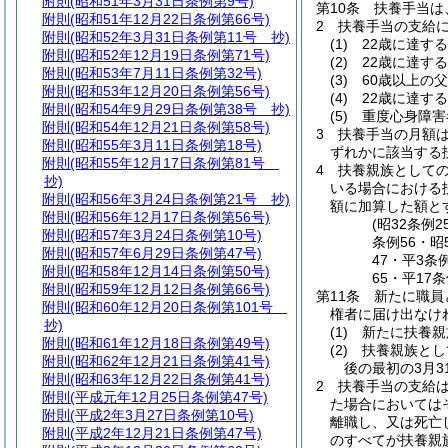
附則
(昭和51年3月31日条例第9号)
第10条
扶養手当は
附則
(昭和51年12月22日条例第66号)
2
扶養手当の支給
附則
(昭和52年3月31日条例第11号 抄)
(1)
22歳に達す
附則
(昭和52年12月19日条例第71号)
(2)
22歳に達す
附則
(昭和53年7月11日条例第32号)
(3)
60歳以上の
附則
(昭和53年12月20日条例第56号)
(4)
22歳に達す
附則
(昭和54年9月29日条例第38号 抄)
(5)
重度心身障害
附則
(昭和54年12月21日条例第58号)
3
扶養手当の月額
附則
(昭和55年3月11日条例第18号)
ずれかに該当する扶
附則
(昭和55年12月17日条例第81号
4
扶養親族としての
抄)
いる場合における
附則
(昭和56年3月24日条例第21号 抄)
額に加算した額と
附則
(昭和56年12月17日条例第56号)
(昭32条例2
附則
(昭和57年3月24日条例第10号)
条例56・昭
附則
(昭和57年6月29日条例第47号)
47・平3条
附則
(昭和58年12月14日条例第50号)
65・平17
附則
(昭和59年12月12日条例第66号)
第11条
新たに職員
附則
(昭和60年12月20日条例第101号
権者に届け出なけ
抄)
(1)
新たに扶養親
附則
(昭和61年12月18日条例第49号)
(2)
扶養親族とし
附則
(昭和62年12月21日条例第41号)
後の最初の3月
附則
(昭和63年12月22日条例第41号)
2
扶養手当の支給
附則
(平成元年12月25日条例第47号)
た場合においては
附則
(平成2年3月27日条例第10号)
離職し、又は死亡
附則
(平成2年12月21日条例第47号)
のすべてが扶養親