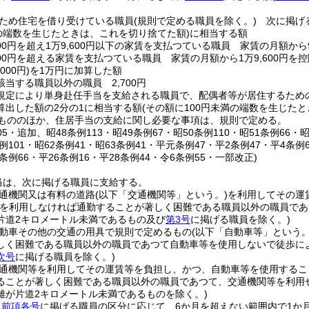
ため住宅を借り受けている職員
(規則で定める職員を除く。)
次に掲げる
満の端数を生じたときは、これを切り捨てた額)
に相当する額
300円を超え1万9,600円以下の家賃を支払つている職員 家賃の月額から
600円を超える家賃を支払つている職員 家賃の月額から1万9,600円を
000円)
を1万円に加算した額
該当する職員以外の職員 2,700円
規定により単身赴任手当を支給される職員で、配偶者等が居住するため
算出した額の2分の1に相当する額
(その額に100円未満の端数を生じた
もののほか、住居手当の支給に関し必要な事項は、規則で定める。
105・追加、昭48条例113・昭49条例67・昭50条例110・昭51条例66・
条例101・昭62条例41・昭63条例41・平元条例47・平2条例47・平4条例
1条例66・平26条例16・平28条例44・令6条例55・一部改正)
当は、次に掲げる職員に支給する。
通機関又は有料の道路
(以下「交通機関等」という。)
を利用してその運
等を利用しなければ通勤することが著しく困難である職員以外の職員で
片道2キロメートル未満であるもの及び
第3号
に掲げる職員を除く。)
動車その他の交通の用具で規則で定めるもの
(以下「自動車等」という。
しく困難である職員以外の職員であつて自動車等を使用しないで徒歩に
次号
に掲げる職員を除く。)
通機関等を利用してその運賃等を負担し、かつ、自動車等を使用するこ
ることが著しく困難である職員以外の職員であつて、交通機関等を利用
離が片道2キロメートル未満であるものを除く。)
、
前項各号
に掲げる職員の区分に応じて、6か月を超えない範囲内で1か