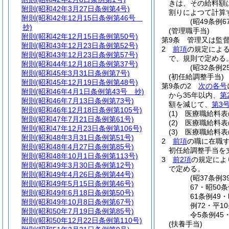
きは、その給料額
附則
(昭和42年3月27日条例第4号)
割りによつて計算
附則
(昭和42年12月15日条例第46号
(昭49条例
抄)
(管理職手当)
附則
(昭和42年12月15日条例第50号)
第9条
管理又は監
附則
(昭和43年12月23日条例第52号)
2
前項
の規定によ
附則
(昭和43年12月23日条例第57号)
で、規則で定める
附則
(昭和44年12月18日条例第37号)
(昭32条例
附則
(昭和45年3月31日条例第7号)
(初任給調整手当)
附則
(昭和45年12月19日条例第48号)
第9条の2
次の各号
附則
(昭和46年4月1日条例第43号 抄)
から35年以内、
第
附則
(昭和46年7月13日条例第73号)
額を減じて、
第3
附則
(昭和46年12月18日条例第105号)
(1)
医療職給料表
附則
(昭和47年7月21日条例第61号)
(2)
医療職給料表
附則
(昭和47年12月23日条例第106号)
(3)
医療職給料表
附則
(昭和48年3月31日条例第51号)
2
前項
の職に在職
附則
(昭和48年4月27日条例第85号)
初任給調整手当を
附則
(昭和48年10月1日条例第113号)
3
前2項
の規定によ
附則
(昭和49年3月30日条例第12号)
で定める。
附則
(昭和49年4月26日条例第44号)
(昭37条例
附則
(昭和49年5月15日条例第46号)
67・昭50
附則
(昭和49年6月18日条例第50号)
61条例49
附則
(昭和49年10月8日条例第67号)
例72・平1
附則
(昭和50年7月19日条例第85号)
令5条例45
附則
(昭和50年12月22日条例第110号)
(扶養手当)