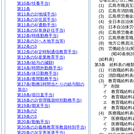
る場合及び次に掲
第10条
(扶養手当)
(1)
広島市職員互
第11条
(2)
広島市消防職
第11条の2
(地域手当)
(3)
広島県労働金
第11条の3
(住居手当)
(4)
全日本自治体
第11条の4
(通勤手当)
(5)
日本自治体労
第11条の5
(単身赴任手当)
(6)
広島県労働者
第12条
(特殊勤務手当)
(7)
広島県教育職
第12条の2
(へき地手当等)
(8)
地方公務員法
第12条の3
(9)
労働組合法
(
第12条の4
(定時制通信教育手当)
(昭40条例
第12条の5
(産業教育手当)
(給料表)
第13条
(給与の減額)
第3条
給料表の種
第14条
(時間外勤務手当)
(1)
行政職給料表
第15条
(休日勤務手当)
(2)
消防職給料表
第16条
(夜間勤務手当)
(3)
教育職給料表
第17条
(勤務1時間当たりの給与額の
ア
削除
算出)
イ
教育職給料
第18条
(宿日直手当)
ウ
教育職給料
第18条の2
(管理職員特別勤務手当)
エ
教育職給料
第19条
(期末手当)
オ
教育職給料
第19条の2
(4)
医療職給料表
第19条の3
ア
医療職給料
第20条
(勤勉手当)
イ
医療職給料
第20条の2
(義務教育等教員特別手当)
ウ
医療職給料
第20条の3
(災害派遣手当)