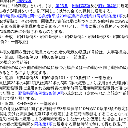
員給料表
(
別表第5
)
下単に「給料表」という。)
は、
第23条
、
附則第3項
及び
附則第4項
に規
に掲げる職員をいう。以下同じ。)
以外の全ての職員に適用する。
期付職員の採用に関する条例
(平成20年広島市条例第11号)
第2条第1項
の
)
の職務は、その複雑、困難及び責任の度に基づきこれを給料表に定め
に定める級別基準職務表に定めるとおりとし、
同表
に掲げる職務とその
の職務の級に分類されるものとする。
25・全改、昭41条例3・昭41条例64・昭42条例4・昭54条例38・昭60条
例2・一部改正)
料表の適用を受ける職員となつた者の職務の級及び号給は、人事委員会
25・追加、昭54条例38・昭60条例101・一部改正)
の場合の号給等)
の職務の級から他の職務の級に移つた場合又は一の職から同じ職務の級
めるところにより決定する。
25・追加、昭54条例38・昭60条例101・平20条例12・一部改正)
員法第22条の4第1項又は第22条の5第1項の規定により採用された職員
時間勤務職員に適用される給料表の定年前再任用短時間勤務職員の項に
じた額に、
勤務時間条例第2条第3項
の規定により定められた当該定年前
乗じて得た額とする。
16・追加、令4条例29・一部改正)
員の育児休業等に関する法律
(平成3年法律第110号)
第10条第3項の規
認を受けた職員
(同法第17条の規定による短時間勤務をすることとなつ
務又は同条の規定による短時間勤務をしなかつたと仮定した場合におけ
その者の勤務時間を
同条第1項
に規定する勤務時間で除して得た数
(以下