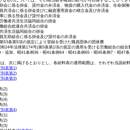
げるものについては、その相当額を職員の給与から控除することができ
助会に係る掛金、貸付金の弁済金、物資の購入代金の弁済金、生命保険
員共済会に係る掛金並びに融資運用資金の積立金及び弁済金
庫に係る預金及び貸付金の弁済金
労働者共済生活協同組合の掛金
働組合総連合共済会の掛金
共済生活協同組合の掛金
員互助組合に係る掛金及び貸付金の弁済金
第53条第5項の規定により登録を受けた職員団体の団体費
昭和24年法律第174号)
第5条第1項の規定の適用を受ける労働組合の組合
28・追加、昭41条例36・昭41条例64・昭41条例65・昭45条例7・昭47
類は、次に掲げるとおりとし、各給料表の適用範囲は、それぞれ当該給
(
別表第1
)
(
別表第2
)
(
別表第3
)
表
(2)
表
(3)
表
(4)
表
(5)
(
別表第4
)
表
(1)
表
(2)
表
(3)