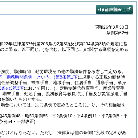
昭和26年3月30日
条例第62号
和22年法律第67号)
第203条の2第5項及び第204条第3項の規定に基
のに限る。以下同じ。)
を含む。以下同じ。)
に関する事項を定める
の強度、勤務時間、勤労環境その他の勤務条件を考慮して定める。
以下「勤務時間条例」という。)
第8条第1項
に規定する正規の勤務時
初任給調整手当、扶養手当、地域手当、住居手当、通勤手当、単身
3条の3第3項
において同じ。)
、定時制通信教育手当、産業教育手
、期末手当、勤勉手当、義務教育等教員特別手当及び災害派遣手当
)
を除いたものとする。
る場合においては、別に条例で定めるところにより、その相当額を
・昭45条例48・昭50条例85・平2条例10・平4条例11・平7条例8・平
7条例54・一部改正)
わなければならない。
ただし、法律又は他の条例に別段の定めがあ