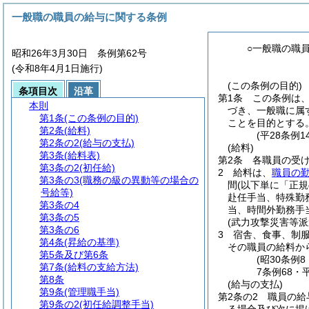
一般職の職員の給与に関する条例
○一般職の職
昭和26年3月30日 条例第62号
(令和8年4月1日施行)
(この条例の目的)
条項目次
沿革
第1条
この条例は
本則
づき、一般職に属
第1条
(この条例の目的)
ことを目的とする
第2条
(給料)
(平28条例
第2条の2
(給与の支払)
(給料)
第3条
(給料表)
第2条
各職員の受
第3条の2
(初任給)
2
給料は、
職員の
第3条の3
(職務の級の異動等の場合の
間
(以下単に「正
号給等)
赴任手当、特殊勤
第3条の4
当、時間外勤務手
第3条の5
(武力攻撃災害等
第3条の6
3
宿舎、食事、制
第4条
(昇給の基準)
その職員の給料か
第5条及び第6条
(昭30条例
第7条
(給料の支給方法)
7条例68・
第8条
(給与の支払)
第9条
(管理職手当)
第2条の2
職員の給
第9条の2
(初任給調整手当)