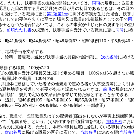
る。
ただし、扶養手当の支給の開始については、
同項
の規定による届出
受理した日の属する月の翌月
(その日が月の初日であるときは、その日の
れを受けている職員に更に
第1項第1号
に掲げる事実が生じた場合、扶養
族としての要件を欠くに至つた場合又は職員の扶養親族としての子で
同
る子となつた場合においては、これらの事実が生じた日の属する月の翌
る。
前項ただし書
の規定は、扶養手当を受けている職員に更に
同号
に掲
25・昭41条例3・昭44条例37・昭49条例67・昭50条例110・平5条例46
は、地域手当を支給する。
は、給料、管理職手当及び扶養手当の月額の合計額に、
次の各号
に掲げ
勤務する職員 100分の20
(1)
の適用を受ける職員又は規則で定める職員 100分の16を超えない
る職員以外の職員 100分の8
公共団体に勤務していた者その他規則で定める者が人事交流等により引
る勤務地等を考慮して必要があると認められるときは、
前項
の規定にか
合計額に、規則で定める支給割合を乗じて得た額とすることができる。
48・追加、昭46条例105・昭47条例106・昭55条例18・昭57条例10・昭
9条例65・平28条例3・令6条例55・令7条例54・一部改正)
当は、職員で、当該職員又はその配偶者
(届出をしないが事実上婚姻関係
いて「配偶者等」という。)
が居住する住宅
(貸間を含む。
同項各号
におい
るものに支給する。
ただし、本市の職員住宅に居住している職員その他
は、
次の各号
に掲げる職員の区分に応じて、
当該各号
に定める額
(
当該各