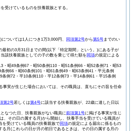
養を受けているものを扶養親族とする。
)
については1人につき1万3,000円、
同項第2号
から
第5号
までのい
の最初の3月31日までの間
(以下「特定期間」という。)
にある子が
ある当該扶養親族としての子の数を乗じて得た額を
同項
の規定による
13・昭49条例67・昭50条例110・昭51条例66・昭52条例71・昭53
9条例66・昭60条例101・昭61条例49・昭63条例41・平元条例
9条例72・平10条例110・平12条例73・平14条例61・平15条例
る事実が生じた場合においては、その職員は、直ちにその旨を任命
項第2号
若しくは
第4号
に該当する扶養親族が、22歳に達した日以
員となつた日、扶養親族がない職員に
前項第1号
に掲げる事実が生じ
は、その日の属する月)
から開始し、扶養手当を受けている職員が
当を受けている職員の扶養親族で
同項
の規定による届出に係るもの
する月
(これらの日が月の初日であるときは、その日の属する月の