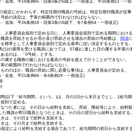
12・追加、平19条例65・旧第3条の5繰上・一部改正、平20条例12・一
の規定にかかわらず、特定任期付職員の号給は、特定任期付職員が従事
る号給の決定は、予算の範囲内で行わなければならない。
11・追加、平26条例16・旧第3条の5繰下、令7条例54・一部改正)
は、人事委員会規則で定める日に、人事委員会規則で定める期間におけ
り職員を昇給させるか否か及び昇給させる場合の昇給の号給数は、
同項
とを標準として人事委員会規則で定める基準に従い決定するものとする
表
(1)
の適用を受ける職員にあつては、57歳)
に達した日の属する年度の
とあるのは、「0号給」とする。
その属する職務の級における最高の号給を超えて行うことができない。
予算の範囲内で行わなければならない。
るもののほか、職員の昇給に関し必要な事項は、人事委員会が定める。
65・全改、平21条例66・令4条例29・一部改正)
除
)
期間
(以下「給与期間」という。)
は、月の1日から末日までとし、1給与
、規則で定める。
となつた者には、その日から給料を支給し、昇給、降給等により、給料
した職員が即日職員となつたときは、その日の翌日から給料を支給する
ときは、その日まで給料を支給する。
ときは、その月まで給料を支給する。
の規定により給料を支給する場合であつて、給与期間の初日から支給す