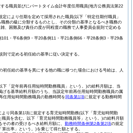
定する職員並びにパートタイム会計年度任用職員
(地方公務員法第22
規定により任期を定めて採用された職員
(以下「特定任期付職員」
る職務の級に分類するものとし、その分類の基準となるべき職務の
複雑、困難及び責任の度が同程度の職務で人事委員会規則で定める
例101・平6条例9・平20条例11・平21条例66・平28条例3・平29条
規則で定める初任給の基準に従い決定する。
の初任給の基準を異にする他の職に移つた場合における号給は、人
(以下「定年前再任用短時間勤務職員」という。)
の給料月額は、当
掲げる基準給料月額のうち、当該定年前再任用短時間勤務職員の属
再任用短時間勤務職員の勤務時間を
同条第1項
に規定する勤務時間
定により同条第1項に規定する育児短時間勤務
(以下「育児短時間勤
た職員を含む。以下「育児短時間勤務職員等」という。)
の給料月額
るその者の受けるべき給料月額に、
勤務時間条例第2条第2項
の規定
「算出率」という。)
を乗じて得た額とする。