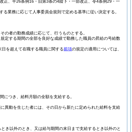
部改正、平26条例16・旧第3条の4繰下・一部改正、令4条例29・一
する業務に応じて人事委員会規則で定める基準に従い決定する。
るその者の勤務成績に応じて、行うものとする。
に規定する期間の全部を良好な成績で勤務した職員の昇給の号給数
。
末日を超えて在職する職員に関する
前項
の規定の適用については、
期間につき、給料月額の全額を支給する。
額に異動を生じた者には、その日から新たに定められた給料を支給
。
るとき以外のとき、又は給与期間の末日まで支給するとき以外のと