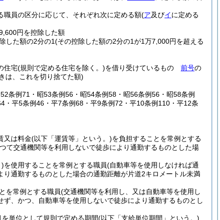
職員の区分に応じて、それぞれ次に定める額
(
ア
及び
イ
に定める
9,600円を控除した額
控除した額の2分の1
(その控除した額の2分の1が1万7,000円を超える
の住宅
(規則で定める住宅を除く。)
を借り受けているもの
前号
の
ときは、これを切り捨てた額)
昭52条例71・昭53条例56・昭54条例58・昭56条例56・昭58条例
64・平5条例46・平7条例68・平9条例72・平10条例110・平12条
賃又は料金
(以下「運賃等」という。)
を負担することを常例とする
あつて交通機関等を利用しないで徒歩により通勤するものとした場
)
を使用することを常例とする職員
(自動車等を使用しなければ通
より通勤するものとした場合の通勤距離が片道2キロメートル未満
とを常例とする職員
(交通機関等を利用し、又は自動車等を使用し
せず、かつ、自動車等を使用しないで徒歩により通勤するものとし
月を単位として規則で定める期間
(以下「支給単位期間」という。)