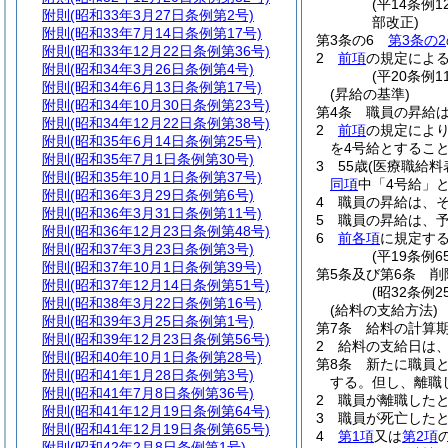
(平14条例
附則
(昭和33年3月27日条例第2号)
部改正)
附則
(昭和33年7月14日条例第17号)
第3条の6
第3条の2
附則
(昭和33年12月22日条例第36号)
2
前項
の規定によ
附則
(昭和34年3月26日条例第4号)
(平20条例
附則
(昭和34年6月13日条例第17号)
(昇給の基準)
附則
(昭和34年10月30日条例第23号)
第4条
職員の昇給
附則
(昭和34年12月22日条例第38号)
2
前項
の規定によ
附則
(昭和35年6月14日条例第25号)
を4号給とするこ
附則
(昭和35年7月1日条例第30号)
3
55歳
(医療職給料
附則
(昭和35年10月1日条例第37号)
同項
中「4号給」
附則
(昭和36年3月29日条例第6号)
4
職員の昇給は、
附則
(昭和36年3月31日条例第11号)
5
職員の昇給は、
附則
(昭和36年12月23日条例第48号)
6
前各項
に規定す
附則
(昭和37年3月23日条例第3号)
(平19条例
附則
(昭和37年10月1日条例第39号)
第5条及び第6条
削
附則
(昭和37年12月14日条例第51号)
(昭32条例25
附則
(昭和38年3月22日条例第16号)
(給料の支給方法)
附則
(昭和39年3月25日条例第1号)
第7条
給料の計算
附則
(昭和39年12月23日条例第56号)
2
給料の支給日は
附則
(昭和40年10月1日条例第28号)
第8条
新たに職員
附則
(昭和41年1月28日条例第3号)
する。
但し、離職
附則
(昭和41年7月8日条例第36号)
2
職員が離職した
附則
(昭和41年12月19日条例第64号)
3
職員が死亡した
附則
(昭和41年12月19日条例第65号)
4
第1項
又は
第2項
附則
(昭和42年2月8日条例第1号)