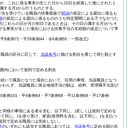
が、これに係る事実の生じた日から15日を経過した後にされたと
属する月)
から行うものとする。
手当を受けている職員の扶養親族で
同項
の規定による届出に係るも
項
の規定による届出に係るもののうち特定期間にある子でなかつた
月
(これらの日が月の初日であるときは、その日の属する月)
からそ
げる事実が生じた場合における扶養手当の支給額の改定について準
・平9条例72・平28条例44・令6条例55・一部改正)
る職員の区分に応じて、
当該各号
に掲げる割合を乗じて得た額とす
範囲内において規則で定める割合
き続いて職員となつた場合において、任用の事情、当該職員となつ
かわらず、当該職員に係る地域手当の額は、給料、管理職手当及び
60条例101・平4条例64・平7条例68・平11条例68・平17条例
と同様の事情にある者を含む。以下同じ。)
若しくは規則で定める
て同じ。)
を借り受け、家賃
(使用料を含む。以下同じ。)
を支払つ
規則で定める職員には支給しない。
号
のいずれにも該当する職員にあつては、
当該各号
に定める額の合