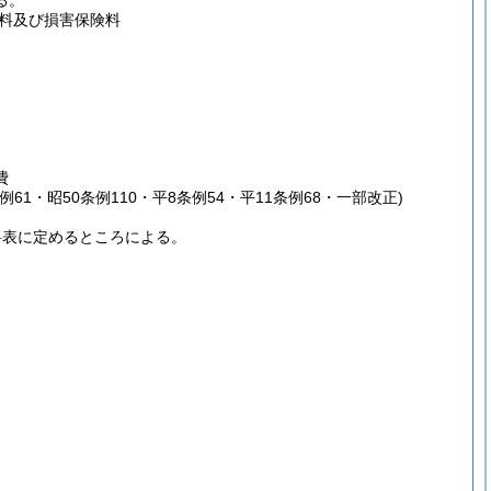
る。
料及び損害保険料
費
条例61・昭50条例110・平8条例54・平11条例68・一部改正)
料表に定めるところによる。