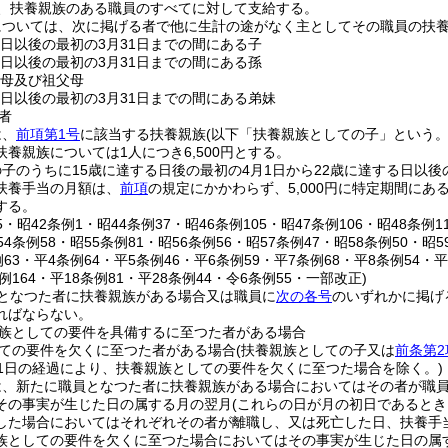
、扶養親族のある職員のすべてに対して支給する。
については、次に掲げる者で他に生計の途がなく主としてその職員の扶
る日以後の最初の3月31日までの間にある子
る日以後の最初の3月31日までの間にある孫
父母及び祖父母
る日以後の最初の3月31日までの間にある弟妹
者
は、
前項第1号
に該当する扶養親族
(以下「扶養親族としての子」という。
養親族については1人につき6,500円とする。
子のうちに15歳に達する日後の最初の4月1日から22歳に達する日以後
扶養手当の月額は、
前項
の規定にかかわらず、5,000円に特定期間に
する。
5・昭42条例1・昭44条例37・昭46条例105・昭47条例106・昭48条例1
54条例58・昭55条例81・昭56条例56・昭57条例47・昭58条例50・昭5
例63・平4条例64・平5条例46・平6条例59・平7条例68・平8条例54・平
条例164・平18条例81・平28条例44・令6条例55・一部改正)
となつた者に扶養親族がある場合又は職員に
次の各号
のいずれかに掲げ
ればならない。
族としての要件を具備するに至つた者がある場合
ての要件を欠くに至つた者がある場合
(扶養親族としての子又は
前条第2
31日の経過により、扶養親族としての要件を欠くに至つた場合を除く。)
は、新たに職員となつた者に扶養親族がある場合においてはその者が職
その事実が生じた日の属する月の翌月
(これらの日が月の初日であるとき
した場合においてはそれぞれその者が離職し、又は死亡した日、扶養手
族としての要件を欠くに至つた場合においてはその事実が生じた日の属