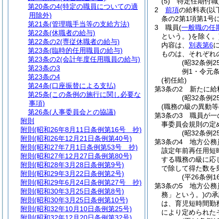
(5)
特定任期付職
第20条の4
(特定の職員についての適
2
前項
の給料表
(以
用除外)
条の2第1項第1号
第21条
(管理職手当等の支給方法)
3
職員
(
一般職の任
第22条
(休職者の給与)
という。)
を除く。
第22条の2
(専従休職者の給与)
内容は、
別表第6
第23条
(臨時的任用職員の給与)
ものは、それぞれ
第23条の2
(会計年度任用職員の給与)
(昭32条例
第23条の3
例1・令元条
第23条の4
(初任給)
第24条
(口座振替による支払)
第3条の2
新たに給
第25条
(この条例の施行に関し必要な
(昭32条例
事項)
(職務の級の異動等
第26条
(人事委員会との協議)
第3条の3
職員が一
附則
事委員会規則の定
附則
(昭和26年8月11日条例第16号 抄)
(昭32条例
附則
(昭和26年12月21日条例第40号)
第3条の4
地方公務
附則
(昭和27年7月1日条例第53号 抄)
該定年前再任用短
附則
(昭和27年12月27日条例第80号)
する職務の級に応
附則
(昭和28年3月28日条例第9号)
で除して得た数を
附則
(昭和29年3月22日条例第2号)
(平26条例
附則
(昭和29年6月24日条例第27号 抄)
第3条の5
地方公務
附則
(昭和30年3月25日条例第8号)
務」という。)
の承
附則
(昭和30年3月25日条例第10号)
は、育児短時間勤
附則
(昭和32年10月10日条例第25号)
により定められた
附則
(昭和32年12月20日条例第32号)