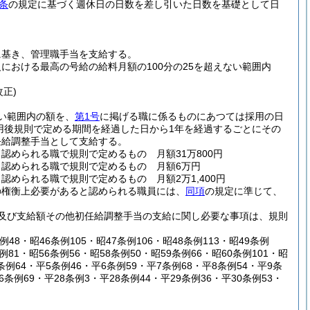
条
の規定に基づく週休日の日数を差し引いた日数を基礎として日
に基き、管理職手当を支給する。
における最高の号給の給料月額の100分の25を超えない範囲内
改正)
い範囲内の額を、
第1号
に掲げる職に係るものにあつては採用の日
用後規則で定める期間を経過した日から1年を経過するごとにその
任給調整手当として支給する。
められる職で規則で定めるもの 月額31万800円
認められる職で規則で定めるもの 月額6万円
められる職で規則で定めるもの 月額2万1,400円
の権衡上必要があると認められる職員には、
同項
の規定に準じて、
及び支給額その他初任給調整手当の支給に関し必要な事項は、規則
例48・昭46条例105・昭47条例106・昭48条例113・昭49条例
条例81・昭56条例56・昭58条例50・昭59条例66・昭60条例101・昭
条例64・平5条例46・平6条例59・平7条例68・平8条例54・平9条
26条例69・平28条例3・平28条例44・平29条例36・平30条例53・