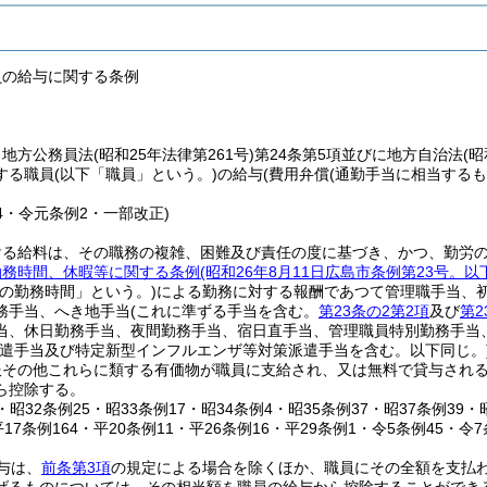
員の給与に関する条例
、地方公務員法
(昭和25年法律第261号)
第24条第5項並びに地方自治法
(昭
する職員
(以下「職員」という。)
の給与
(費用弁償
(通勤手当に相当するも
。
14・令元条例2・一部改正)
ける給料は、その職務の複雑、困難及び責任の度に基づき、かつ、勤労
勤務時間、休暇等に関する条例
(昭和26年8月11日広島市条例第23号。
規の勤務時間」という。)
による勤務に対する報酬であつて管理職手当、
務手当、へき地手当
(これに準ずる手当を含む。
第23条の2第2項
及び
第2
当、休日勤務手当、夜間勤務手当、宿日直手当、管理職員特別勤務手当
派遣手当及び特定新型インフルエンザ等対策派遣手当を含む。以下同じ。
服その他これらに類する有価物が職員に支給され、又は無料で貸与され
ら控除する。
8・昭32条例25・昭33条例17・昭34条例4・昭35条例37・昭37条例39
平17条例164・平20条例11・平26条例16・平29条例1・令5条例45・令
与は、
前条第3項
の規定による場合を除くほか、職員にその全額を支払