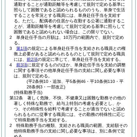
通勤することが通勤距離等を考慮して規則で定める基準に
照らして困難であると認められるもののうち、単身で生活
することを常況とする職員には、単身赴任手当を支給す
る。
ただし、配偶者の住居から在勤する公署に通勤するこ
とが、通勤距離等を考慮して規則で定める基準に照らして
困難であると認められない場合は、この限りでない。
2
単身赴任手当の月額は、10万円の範囲内で、規則で定め
る。
3
第1項
の規定による単身赴任手当を支給される職員との権
衡上必要があると認められるものとして規則で定める職員
には、
前2項
の規定に準じて、単身赴任手当を支給する。
4
前3項
に規定するもののほか、単身赴任手当を支給の調整
に関する事項その他単身赴任手当の支給に関し必要な事項
は、規則で定める。
(平2条例10・追加、平5条例46・平10条例110・平
28条例3・一部改正)
(特殊勤務手当)
第12条
著しく危険、不快、不健康又は困難な勤務その他の
著しく特殊な勤務で、給与上特別の考慮を必要とし、か
つ、その特殊性を給料で考慮することが適当でないと認め
られるものに従事する職員には、その勤務の特殊性に応じ
て特殊勤務手当を支給する。
2
特殊勤務手当の種類、支給される職員の範囲、支給額その
他特殊勤務手当の支給に関し必要な事項は、別に条例で定
める。