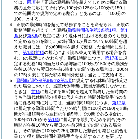
ては、
同項
中「正規の勤務時間を超えてした次に掲げる勤
務の区分に応じてそれぞれ100分の125から100分の150ま
での範囲内で規則で定める割合」とあるのは、「100分の
100」とする。
4
正規の勤務時間を超えて勤務することを命ぜられ、正規の
勤務時間を超えてした勤務
(
勤務時間条例第3条第1項
、
第4
条
及び
第5条
の規定に基づく週休日における勤務のうち規則
で定めるものを除く。)
の時間が1か月について60時間を超
えた職員には、その60時間を超えて勤務した全時間に対し
て、
第1項
(
前項
の規定により読み替えて適用する場合を含
む。)
の規定にかかわらず、勤務1時間につき、
第17条
に規
定する勤務1時間当たりの給与額に100分の150
(その勤務が
午後10時から翌日の午前5時までの間である場合は、100分
の175)
を乗じて得た額を時間外勤務手当として支給する。
5
勤務時間条例第8条の2第1項
に規定する代休時間を指定さ
れた場合において、当該代休時間に職員が勤務しなかつた
ときは、
前項
に規定する60時間を超えて勤務した全時間の
うち当該代休時間の指定に代えられた時間外勤務手当の支
給に係る時間に対しては、当該時間1時間につき、
第17条
に規定する勤務1時間当たりの給与額に100分の150
(その時
間が午後10時から翌日の午前5時までの間である場合は、
100分の175)
から
第1項
に規定する規則で定める割合
(その
時間が午後10時から翌日の午前5時までの間である場合
は、その割合に100分の25を加算した割合)
を減じた割合を
乗じて得た額の時間外勤務手当を支給することを要しな