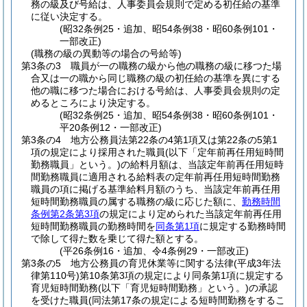
務の級及び号給は、人事委員会規則で定める初任給の基準
に従い決定する。
(昭32条例25・追加、昭54条例38・昭60条例101・
一部改正)
(職務の級の異動等の場合の号給等)
第3条の3
職員が一の職務の級から他の職務の級に移つた場
合又は一の職から同じ職務の級の初任給の基準を異にする
他の職に移つた場合における号給は、人事委員会規則の定
めるところにより決定する。
(昭32条例25・追加、昭54条例38・昭60条例101・
平20条例12・一部改正)
第3条の4
地方公務員法第22条の4第1項又は第22条の5第1
項の規定により採用された職員
(以下「定年前再任用短時間
勤務職員」という。)
の給料月額は、当該定年前再任用短時
間勤務職員に適用される給料表の定年前再任用短時間勤務
職員の項に掲げる基準給料月額のうち、当該定年前再任用
短時間勤務職員の属する職務の級に応じた額に、
勤務時間
条例第2条第3項
の規定により定められた当該定年前再任用
短時間勤務職員の勤務時間を
同条第1項
に規定する勤務時間
で除して得た数を乗じて得た額とする。
(平26条例16・追加、令4条例29・一部改正)
第3条の5
地方公務員の育児休業等に関する法律
(平成3年法
律第110号)
第10条第3項の規定により同条第1項に規定する
育児短時間勤務
(以下「育児短時間勤務」という。)
の承認
を受けた職員
(同法第17条の規定による短時間勤務をするこ