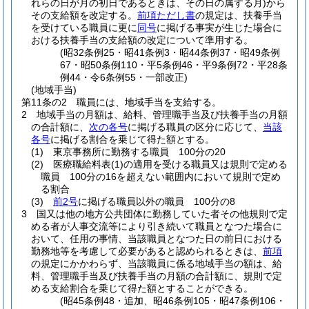
れらの日が月の初日であるときは、その日の属する月)
から
その支給額を改定する。
前項ただし書
の規定は、扶養手当
を受けている職員に更に
同号
に掲げる事実が生じた場合に
おける扶養手当の支給額の改定について準用する。
(昭32条例25・昭41条例3・昭44条例37・昭49条例
67・昭50条例110・平5条例46・平9条例72・平28条
例44・令6条例55・一部改正)
(地域手当)
第11条の2
職員には、地域手当を支給する。
2
地域手当の月額は、給料、管理職手当及び扶養手当の月額
の合計額に、
次の各号
に掲げる職員の区分に応じて、
当該
各号
に掲げる割合を乗じて得た額とする。
(1)
東京事務所に勤務する職員 100分の20
(2)
医療職給料表
(1)
の適用を受ける職員又は規則で定める
職員 100分の16を超えない範囲内において規則で定め
る割合
(3)
前2号
に掲げる職員以外の職員 100分の8
3
国又は他の地方公共団体に勤務していた者その他規則で定
める者が人事交流等により引き続いて職員となつた場合に
おいて、任用の事情、当該職員となつた日の前日における
勤務地等を考慮して必要があると認められるときは、
前項
の規定にかかわらず、当該職員に係る地域手当の額は、給
料、管理職手当及び扶養手当の月額の合計額に、規則で定
める支給割合を乗じて得た額とすることができる。
(昭45条例48・追加、昭46条例105・昭47条例106・