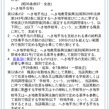
(昭35条例37・全改)
(へき地手当等)
❜❜
第12条の2
へき地手当は、
地教育振興法
(昭和29年法律
へき
第143号)
第2条に規定するへき地学校並びにこれに準ずる
学校及び共同調理場
(同条に規定する共同調理場をいう。以
下同じ。)
(以下「へき地学校等」という。)
に勤務する職員
に対して、支給する。
2
へき地手当の月額は、へき地手当を支給される者の給料及
び扶養手当の月額の合計額に、100分の12を超えない範囲
内で規則で定める割合を乗じて得た額とする。
❜❜
3
へき地学校等は、
地教育振興法施行規則
(昭和34年文
へき
部省令第21号)
で定める基準を参酌して規則で指定する。
4
前各項
に規定するもののほか、へき地手当の支給に関して
必要な事項は、規則で定める。
(平29条例1・追加、令7条例54・一部改正)
第12条の3
職員が在勤地を異にして異動し、当該異動に伴
つて住居を移転した場合又は職員の勤務する学校若しくは
共同調理場
(以下「学校等」という。)
が移転し、当該移転
に伴つて職員が住居を移転した場合において、当該異動の
直後に勤務する学校等又はその移転した学校等がへき地学
❜❜
校等又は
地教育振興法施行規則で定める基準を参酌し
へき
て規則で指定する学校等
(以下「特地学校」という。)
に該
当するときは、当該職員には、へき地手当に準ずる手当を
支給する。