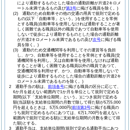
により通勤するものとした場合の通勤距離が片道2キロメ
ートル未満であるもの及び
第3号
に掲げる職員を除く。)
(2)
通勤のため自動車その他の交通の用具で規則で定める
もの
(以下「自動車等」という。)
を使用することを常例
とする職員
(自動車等を使用しなければ通勤することが著
しく困難である職員以外の職員であつて自動車等を使用
しないで徒歩により通勤するものとした場合の通勤距離
が片道2キロメートル未満であるもの及び
次号
に掲げる職
員を除く。)
(3)
通勤のため交通機関等を利用してその運賃等を負担
し、かつ、自動車等を使用することを常例とする職員
(交
通機関等を利用し、又は自動車等を使用しなければ通勤
することが著しく困難である職員以外の職員であつて、
交通機関等を利用せず、かつ、自動車等を使用しないで
徒歩により通勤するものとした場合の通勤距離が片道2キ
ロメートル未満であるものを除く。)
2
通勤手当の額は、
前項各号
に掲げる職員の区分に応じて、
6か月を超えない範囲内で1か月を単位として規則で定める
期間
(以下「支給単位期間」という。)
につき規則で定める
額
(当該額を支給単位期間の月数で除して得た額が5万5,000
円を超えるときは、5万5,000円
(
前項第3号
に掲げる職員の
うち規則で定めるものにあつては、6万1,700円を超えない
範囲内で規則で定める額)
に支給単位期間の月数を乗じて得
た額)
とする。
3
通勤手当は、支給単位期間
(規則で定める通勤手当にあつ