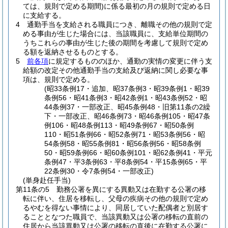
ては、規則で定める期間)
に係る最初の月の規則で定める日
に支給する。
4
通勤手当を支給される職員につき、離職その他の規則で定
める事由が生じた場合には、当該職員に、支給単位期間の
うちこれらの事由が生じた後の期間を考慮して規則で定め
る額を返納させるものとする。
5
前各項
に規定するもののほか、通勤の実情の変更に伴う支
給額の改定その他通勤手当の支給及び返納に関し必要な事
項は、規則で定める。
(昭33条例17・追加、昭37条例3・昭39条例1・昭39
条例56・昭41条例3・昭42条例1・昭43条例52・昭
44条例37・一部改正、昭45条例48・旧第11条の2繰
下・一部改正、昭46条例73・昭46条例105・昭47条
例106・昭48条例113・昭49条例67・昭50条例
110・昭51条例66・昭52条例71・昭53条例56・昭
54条例58・昭55条例81・昭56条例56・昭58条例
50・昭59条例66・昭60条例101・昭62条例41・平元
条例47・平3条例63・平8条例54・平15条例65・平
22条例30・令7条例54・一部改正)
(単身赴任手当)
第11条の5
勤務公署を異にする異動又は在勤する公署の移
転に伴い、住居を移転し、父母の疾病その他の規則で定め
るやむを得ない事情により、同居していた配偶者と別居す
ることとなつた職員で、当該異動又は公署の移転の直前の
住居から当該異動又は公署の移転の直後に在勤する公署に