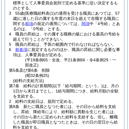
標準として人事委員会規則で定める基準に従い決定するも
のとする。
3
55歳
(医療職給料表
(1)
の適用を受ける職員にあつては、57
歳)
に達した日の属する年度の末日を超えて在職する職員に
関する
前項
の規定の適用については、
同項
中「4号給」とあ
るのは、「0号給」とする。
4
職員の昇給は、その属する職務の級における最高の号給を
超えて行うことができない。
5
職員の昇給は、予算の範囲内で行わなければならない。
6
前各項
に規定するもののほか、職員の昇給に関し必要な事
項は、人事委員会が定める。
(平19条例65・全改、平21条例66・令4条例29・一
部改正)
第5条及び第6条
削除
(昭32条例25)
(給料の支給方法)
第7条
給料の計算期間
(以下「給与期間」という。)
は、月の
1日から末日までとし、1給与期間につき、給料月額の全額
を支給する。
2
給料の支給日は、規則で定める。
第8条
新たに職員となつた者には、その日から給料を支給
し、昇給、降給等により、給料額に異動を生じた者には、
その日から新たに定められた給料を支給する。
但し、離職
した職員が即日職員となつたときは、その日の翌日から給
料を支給する。