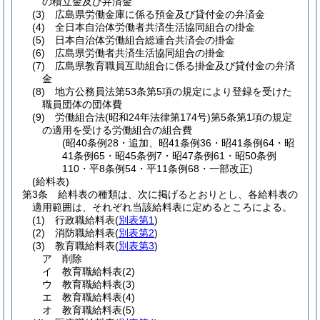
の積立金及び弁済金
(3)
広島県労働金庫に係る預金及び貸付金の弁済金
(4)
全日本自治体労働者共済生活協同組合の掛金
(5)
日本自治体労働組合総連合共済会の掛金
(6)
広島県労働者共済生活協同組合の掛金
(7)
広島県教育職員互助組合に係る掛金及び貸付金の弁済
金
(8)
地方公務員法第53条第5項の規定により登録を受けた
職員団体の団体費
(9)
労働組合法
(昭和24年法律第174号)
第5条第1項の規定
の適用を受ける労働組合の組合費
(昭40条例28・追加、昭41条例36・昭41条例64・昭
41条例65・昭45条例7・昭47条例61・昭50条例
110・平8条例54・平11条例68・一部改正)
(給料表)
第3条
給料表の種類は、次に掲げるとおりとし、各給料表の
適用範囲は、それぞれ当該給料表に定めるところによる。
(1)
行政職給料表
(
別表第1
)
(2)
消防職給料表
(
別表第2
)
(3)
教育職給料表
(
別表第3
)
ア
削除
イ
教育職給料表
(2)
ウ
教育職給料表
(3)
エ
教育職給料表
(4)
オ
教育職給料表
(5)