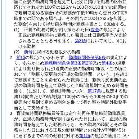
額に正規の勤務時間を超えてした次に掲げる勤務の区分に
応じてそれぞれ100分の125から100分の150までの範囲内
で規則で定める割合
(その勤務が午後10時から翌日の午前5
時までの間である場合は、その割合に100分の25を加算し
た割合)
を乗じて得た額を時間外勤務手当として支給する。
(1)
正規の勤務時間が割り振られた日
(
次条
の規定により
正規の勤務時間中に勤務した職員に休日勤務手当が支給
されることとなる日を除く。
第3項
において同じ。)
にお
ける勤務
(2)
前号
に掲げる勤務以外の勤務
2
前項
の規定にかかわらず、
勤務時間条例第5条
の規定によ
り、あらかじめ
勤務時間条例第3条第2項
又は
第4条
の規定
により割り振られた1週間の正規の勤務時間
(以下この項に
おいて「割振り変更前の正規の勤務時間」という。)
を超え
て勤務することを命ぜられた職員には、割振り変更前の正
規の勤務時間を超えて勤務した全時間
(規則で定める時間を
除く。)
に対して、勤務1時間につき、
第17条
に規定する勤
務1時間当たりの給与額に100分の25から100分の50までの
範囲内で規則で定める割合を乗じて得た額を時間外勤務手
当として支給する。
3
育児短時間勤務職員等又は定年前再任用短時間勤務職員
が、正規の勤務時間が割り振られた日において、正規の勤
務時間を超えてした勤務のうち、その勤務の時間とその勤
務をした日における正規の勤務時間との合計が7時間45分
に達するまでの間の勤務に対する
第1項
の規定の適用につい