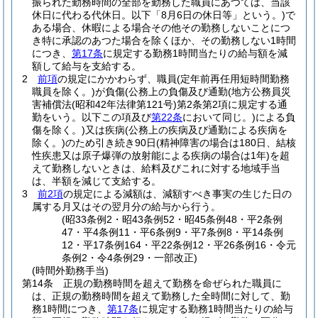
振られた勤務時間の全部を勤務した職員にあつては、当該
休日に代わる代休日。以下「8月6日の休日等」という。)
で
ある場合、休暇による場合その他その勤務しないことにつ
き特に承認のあつた場合を除くほか、その勤務しない1時間
につき、
第17条
に規定する勤務1時間当たりの給与額を減
額して給与を支給する。
2
前項
の規定にかかわらず、職員
(定年前再任用短時間勤務
職員を除く。)
が負傷
(公務上の負傷及び通勤
(地方公務員災
害補償法
(昭和42年法律第121号)
第2条第2項に規定する通
勤をいう。以下この項及び
第22条
において同じ。)
による負
傷を除く。)
又は疾病
(公務上の疾病及び通勤による疾病を
除く。)
のため引き続き90日
(精神障害の場合は180日、結核
性疾患又は原子爆弾の放射能による疾病の場合は1年)
を超
えて勤務しないときは、給料及びこれに対する地域手当
は、半額を減じて支給する。
3
前2項
の規定による減額は、減額すべき事実の生じた日の
属する月又はその翌月分の給与から行う。
(昭33条例2・昭43条例52・昭45条例48・平2条例
47・平4条例11・平6条例9・平7条例8・平14条例
12・平17条例164・平22条例12・平26条例16・令元
条例2・令4条例29・一部改正)
(時間外勤務手当)
第14条
正規の勤務時間を超えて勤務を命ぜられた職員に
は、正規の勤務時間を超えて勤務した全時間に対して、勤
務1時間につき、
第17条
に規定する勤務1時間当たりの給与