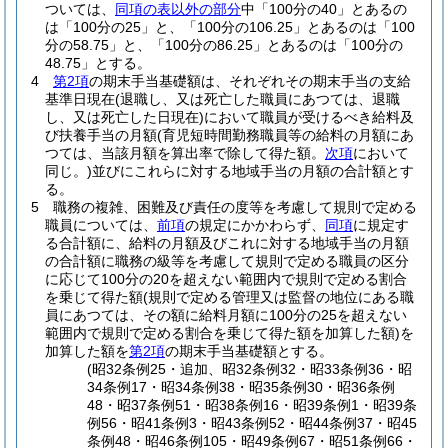
ついては、
同項の表以外の部分
中「100分の40」とあるの
は「100分の25」と、「100分の106.25」とあるのは「100
分の58.75」と、「100分の86.25」とあるのは「100分の
48.75」とする。
4
第2項
の期末手当基礎額は、それぞれその期末手当の支給
基準日現在
(退職し、又は死亡した職員にあつては、退職
し、又は死亡した日現在)
において職員が受けるべき給料及
び扶養手当の月額
(育児短時間勤務職員等の給料の月額にあ
つては、当該月額を算出率で除して得た額。
次項
において
同じ。)
並びにこれらに対する地域手当の月額の合計額とす
る。
5
職務の複雑、困難及び責任の度等を考慮して規則で定める
職員については、
前項
の規定にかかわらず、
同項
に規定す
る合計額に、給料の月額及びこれに対する地域手当の月額
の合計額に職務の級等を考慮して規則で定める職員の区分
に応じて100分の20を超えない範囲内で規則で定める割合
を乗じて得た額
(規則で定める管理又は監督の地位にある職
員にあつては、その額に給料月額に100分の25を超えない
範囲内で規則で定める割合を乗じて得た額を加算した額)
を
加算した額を
第2項
の期末手当基礎額とする。
(昭32条例25・追加、昭32条例32・昭33条例36・昭
34条例17・昭34条例38・昭35条例30・昭36条例
48・昭37条例51・昭38条例16・昭39条例1・昭39条
例56・昭41条例3・昭43条例52・昭44条例37・昭45
条例48・昭46条例105・昭49条例67・昭51条例66・