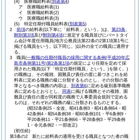
(4)
医療職給料表
(
別表第4
)
ア
医療職給料表
(1)
イ
医療職給料表
(2)
ウ
医療職給料表
(3)
(5)
特定任期付職員給料表
(
別表第5
)
2
前項
の給料表
(以下単に「給料表」という。)
は、
第23条
、
附則第3項
及び
附則第4項
に規定する職員並びにパートタイ
ム会計年度任用職員
(地方公務員法第22条の2第1項第1号に
掲げる職員をいう。以下同じ。)
以外の全ての職員に適用す
る。
3
職員
(
一般職の任期付職員の採用に関する条例
(平成20年広
島市条例第11号)
第2条第1項
の規定により任期を定めて採
用された職員
(以下「特定任期付職員」という。)
を除く。)
の職務は、その複雑、困難及び責任の度に基づきこれを給
料表に定める職務の級に分類するものとし、その分類の基
準となるべき職務の内容は、
別表第6
に定める級別基準職務
表に定めるとおりとし、
同表
に掲げる職務とその複雑、困
難及び責任の度が同程度の職務で人事委員会規則で定める
ものは、それぞれの職務の級に分類されるものとする。
(昭32条例25・全改、昭41条例3・昭41条例64・昭
42条例4・昭54条例38・昭60条例101・平6条例9・
平20条例11・平21条例66・平28条例3・平29条例
1・令元条例2・一部改正)
(初任給)
第3条の2
新たに給料表の適用を受ける職員となつた者の職