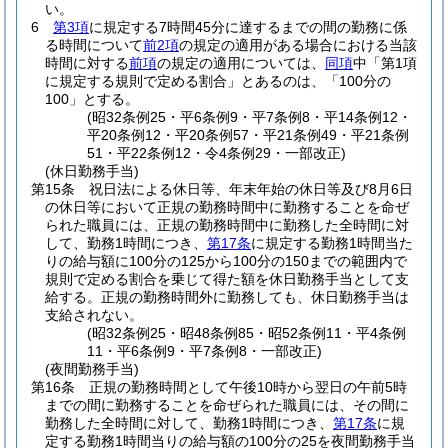
い。
6
第3項
に規定する7時間45分に達するまでの間の勤務に係
る時間について
前2項
の規定の適用がある場合における当該
時間に対する
前項
の規定の適用については、
同項
中「第1項
に規定する規則で定める割合」とあるのは、「100分の
100」とする。
(昭32条例25・平6条例9・平7条例8・平14条例12・
平20条例12・平20条例57・平21条例49・平21条例
51・平22条例12・令4条例29・一部改正)
(休日勤務手当)
第15条
祝日法による休日等、年末年始の休日等及び8月6日
の休日等において正規の勤務時間中に勤務することを命ぜ
られた職員には、正規の勤務時間中に勤務した全時間に対
して、勤務1時間につき、
第17条
に規定する勤務1時間当た
りの給与額に100分の125から100分の150までの範囲内で
規則で定める割合を乗じて得た額を休日勤務手当として支
給する。
正規の勤務時間外に勤務しても、休日勤務手当は
支給されない。
(昭32条例25・昭48条例85・昭52条例11・平4条例
11・平6条例9・平7条例8・一部改正)
(夜間勤務手当)
第16条
正規の勤務時間として午後10時から翌日の午前5時
までの間に勤務することを命ぜられた職員には、その間に
勤務した全時間に対して、勤務1時間につき、
第17条
に規
定する勤務1時間当りの給与額の100分の25を夜間勤務手当