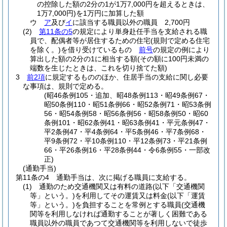
の控除した額の2分の1が1万7,000円を超えるときは、
1万7,000円)
を1万円に加算した額
ウ
ア
及び
イ
に該当する職員以外の職員 2,700円
(2)
第11条の5
の規定により単身赴任手当を支給される職
員で、配偶者等が居住するための住宅
(規則で定める住宅
を除く。)
を借り受けているもの
前号
の規定の例により
算出した額の2分の1に相当する額
(その額に100円未満の
端数を生じたときは、これを切り捨てた額)
3
前2項
に規定するもののほか、住居手当の支給に関し必要
な事項は、規則で定める。
(昭46条例105・追加、昭48条例113・昭49条例67・
昭50条例110・昭51条例66・昭52条例71・昭53条例
56・昭54条例58・昭56条例56・昭58条例50・昭60
条例101・昭62条例41・昭63条例41・平元条例47・
平2条例47・平4条例64・平5条例46・平7条例68・
平9条例72・平10条例110・平12条例73・平21条例
66・平26条例16・平28条例44・令6条例55・一部改
正)
(通勤手当)
第11条の4
通勤手当は、次に掲げる職員に支給する。
(1)
通勤のため交通機関又は有料の道路
(以下「交通機関
等」という。)
を利用してその運賃又は料金
(以下「運賃
等」という。)
を負担することを常例とする職員
(交通機
関等を利用しなければ通勤することが著しく困難である
職員以外の職員であつて交通機関等を利用しないで徒歩