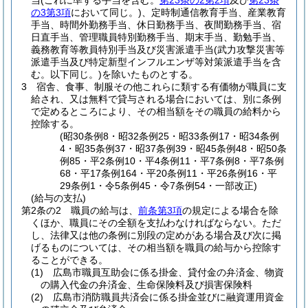
当
(これに準ずる手当を含む。
第23条の2第2項
及び
第23条
の3第3項
において同じ。)
、定時制通信教育手当、産業教育
手当、時間外勤務手当、休日勤務手当、夜間勤務手当、宿
日直手当、管理職員特別勤務手当、期末手当、勤勉手当、
義務教育等教員特別手当及び災害派遣手当
(武力攻撃災害等
派遣手当及び特定新型インフルエンザ等対策派遣手当を含
む。以下同じ。)
を除いたものとする。
3
宿舎、食事、制服その他これらに類する有価物が職員に支
給され、又は無料で貸与される場合においては、別に条例
で定めるところにより、その相当額をその職員の給料から
控除する。
(昭30条例8・昭32条例25・昭33条例17・昭34条例
4・昭35条例37・昭37条例39・昭45条例48・昭50条
例85・平2条例10・平4条例11・平7条例8・平7条例
68・平17条例164・平20条例11・平26条例16・平
29条例1・令5条例45・令7条例54・一部改正)
(給与の支払)
第2条の2
職員の給与は、
前条第3項
の規定による場合を除
くほか、職員にその全額を支払わなければならない。
ただ
し、法律又は他の条例に別段の定めがある場合及び次に掲
げるものについては、その相当額を職員の給与から控除す
ることができる。
(1)
広島市職員互助会に係る掛金、貸付金の弁済金、物資
の購入代金の弁済金、生命保険料及び損害保険料
(2)
広島市消防職員共済会に係る掛金並びに融資運用資金