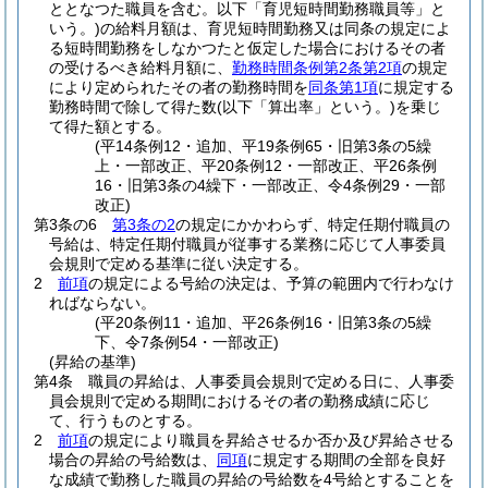
ととなつた職員を含む。以下「育児短時間勤務職員等」と
いう。)
の給料月額は、育児短時間勤務又は同条の規定によ
る短時間勤務をしなかつたと仮定した場合におけるその者
の受けるべき給料月額に、
勤務時間条例第2条第2項
の規定
により定められたその者の勤務時間を
同条第1項
に規定する
勤務時間で除して得た数
(以下「算出率」という。)
を乗じ
て得た額とする。
(平14条例12・追加、平19条例65・旧第3条の5繰
上・一部改正、平20条例12・一部改正、平26条例
16・旧第3条の4繰下・一部改正、令4条例29・一部
改正)
第3条の6
第3条の2
の規定にかかわらず、特定任期付職員の
号給は、特定任期付職員が従事する業務に応じて人事委員
会規則で定める基準に従い決定する。
2
前項
の規定による号給の決定は、予算の範囲内で行わなけ
ればならない。
(平20条例11・追加、平26条例16・旧第3条の5繰
下、令7条例54・一部改正)
(昇給の基準)
第4条
職員の昇給は、人事委員会規則で定める日に、人事委
員会規則で定める期間におけるその者の勤務成績に応じ
て、行うものとする。
2
前項
の規定により職員を昇給させるか否か及び昇給させる
場合の昇給の号給数は、
同項
に規定する期間の全部を良好
な成績で勤務した職員の昇給の号給数を4号給とすることを