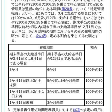
てはそれぞれ100分の106.25を乗じて得た額
(規則で定める
管理又は監督の地位にある職員
(
第20条
において「特定管理
職員」という。)
にあつては、3月に支給する場合において
は100分の40、6月及び12月に支給する場合においてはそれ
ぞれ100分の86.25を乗じて得た額)
に、期末手当の支給基
準日以前3か月以内
(期末手当の支給基準日が12月1日であ
るときは、6か月以内)
の期間におけるその者の在職期間の
区分に応じて、
次の表
に定める割合を乗じて得た額とす
る。
在職期間
割合
期末手当の支給基準日
期末手当の支給基準日
が3月1日又は6月1日
が12月1日である場合
である場合
3か月
6か月
100分の10
0
2か月15日以上3か月
5か月以上6か月未満
100分の80
未満
1か月15日以上2か月1
3か月以上5か月未満
100分の60
5日未満
1か月15日未満
3か月未満
100分の30
3
定年前再任用短時間勤務職員に対する
前項
の規定の適用に