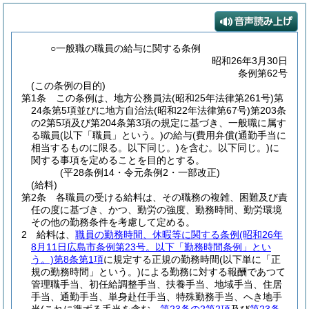
○一般職の職員の給与に関する条例
昭和26年3月30日
条例第62号
(この条例の目的)
第1条
この条例は、地方公務員法
(昭和25年法律第261号)
第
24条第5項並びに地方自治法
(昭和22年法律第67号)
第203条
の2第5項及び第204条第3項の規定に基づき、一般職に属す
る職員
(以下「職員」という。)
の給与
(費用弁償
(通勤手当に
相当するものに限る。以下同じ。)
を含む。以下同じ。)
に
関する事項を定めることを目的とする。
(平28条例14・令元条例2・一部改正)
(給料)
第2条
各職員の受ける給料は、その職務の複雑、困難及び責
任の度に基づき、かつ、勤労の強度、勤務時間、勤労環境
その他の勤務条件を考慮して定める。
2
給料は、
職員の勤務時間、休暇等に関する条例
(昭和26年
8月11日広島市条例第23号。以下「勤務時間条例」とい
う。)
第8条第1項
に規定する正規の勤務時間
(以下単に「正
規の勤務時間」という。)
による勤務に対する報酬であつて
管理職手当、初任給調整手当、扶養手当、地域手当、住居
手当、通勤手当、単身赴任手当、特殊勤務手当、へき地手