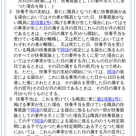
月31日の経過により、扶養親族としての要件を欠くに至
つた場合を除く。)
2
扶養手当の支給は、新たに職員となつた者に扶養親族があ
る場合においてはその者が職員となつた日、扶養親族がな
い職員に
前項第1号
に掲げる事実が生じた場合においてはそ
の事実が生じた日の属する月の翌月
(これらの日が月の初日
であるときは、その日の属する月)
から開始し、扶養手当を
受けている職員が離職し、又は死亡した場合においてはそ
れぞれその者が離職し、又は死亡した日、扶養手当を受け
ている職員の扶養親族で
同項
の規定による届出に係るもの
のすべてが扶養親族としての要件を欠くに至つた場合にお
いてはその事実が生じた日の属する月
(これらの日が月の初
日であるときは、その日の属する月の前月)
をもつて終わ
る。
ただし、扶養手当の支給の開始については、
同項
の規
定による届出が、これに係る事実の生じた日から15日を経
過した後にされたときは、その届出を受理した日の属する
月の翌月
(その日が月の初日であるときは、その日の属する
月)
から行うものとする。
3
扶養手当は、これを受けている職員に更に
第1項第1号
に
掲げる事実が生じた場合、扶養手当を受けている職員の扶
養親族で
同項
の規定による届出に係るものの一部が扶養親
族としての要件を欠くに至つた場合又は職員の扶養親族と
しての子で
同項
の規定による届出に係るもののうち特定期
間にある子でなかつた者が特定期間にある子となつた場合
においては、これらの事実が生じた日の属する月の翌月
(こ