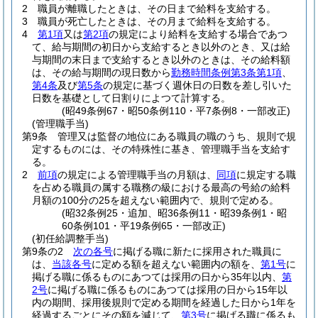
2
職員が離職したときは、その日まで給料を支給する。
3
職員が死亡したときは、その月まで給料を支給する。
4
第1項
又は
第2項
の規定により給料を支給する場合であつ
て、給与期間の初日から支給するとき以外のとき、又は給
与期間の末日まで支給するとき以外のときは、その給料額
は、その給与期間の現日数から
勤務時間条例第3条第1項
、
第4条
及び
第5条
の規定に基づく週休日の日数を差し引いた
日数を基礎として日割りによつて計算する。
(昭49条例67・昭50条例110・平7条例8・一部改正)
(管理職手当)
第9条
管理又は監督の地位にある職員の職のうち、規則で規
定するものには、その特殊性に基き、管理職手当を支給す
る。
2
前項
の規定による管理職手当の月額は、
同項
に規定する職
を占める職員の属する職務の級における最高の号給の給料
月額の100分の25を超えない範囲内で、規則で定める。
(昭32条例25・追加、昭36条例11・昭39条例1・昭
60条例101・平19条例65・一部改正)
(初任給調整手当)
第9条の2
次の各号
に掲げる職に新たに採用された職員に
は、
当該各号
に定める額を超えない範囲内の額を、
第1号
に
掲げる職に係るものにあつては採用の日から35年以内、
第
2号
に掲げる職に係るものにあつては採用の日から15年以
内の期間、採用後規則で定める期間を経過した日から1年を
経過するごとにその額を減じて、
第3号
に掲げる職に係るも