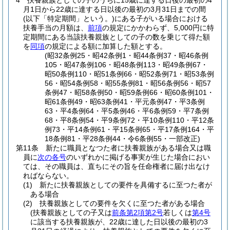
4
扶養親族としての子のうちに15歳に達する日後の最初の4
月1日から22歳に達する日以後の最初の3月31日までの間
(以下「特定期間」という。)
にある子がいる場合における
扶養手当の月額は、
前項
の規定にかかわらず、5,000円に特
定期間にある当該扶養親族としての子の数を乗じて得た額
を
同項
の規定による額に加算した額とする。
(昭32条例25・昭42条例1・昭44条例37・昭46条例
105・昭47条例106・昭48条例113・昭49条例67・
昭50条例110・昭51条例66・昭52条例71・昭53条例
56・昭54条例58・昭55条例81・昭56条例56・昭57
条例47・昭58条例50・昭59条例66・昭60条例101・
昭61条例49・昭63条例41・平元条例47・平3条例
63・平4条例64・平5条例46・平6条例59・平7条例
68・平8条例54・平9条例72・平10条例110・平12条
例73・平14条例61・平15条例65・平17条例164・平
18条例81・平28条例44・令6条例55・一部改正)
第11条
新たに職員となつた者に扶養親族がある場合又は職
員に
次の各号
のいずれかに掲げる事実が生じた場合におい
ては、その職員は、直ちにその旨を任命権者に届け出なけ
ればならない。
(1)
新たに扶養親族としての要件を具備するに至つた者が
ある場合
(2)
扶養親族としての要件を欠くに至つた者がある場合
(扶養親族としての子又は
前条第2項第2号
若しくは
第4号
に該当する扶養親族が、22歳に達した日以後の最初の3