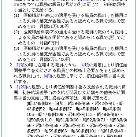
のにあつては職務の級及び号給の別に応じて、初任給調整
手当として支給する。
(1)
医療職給料表
(1)
の適用を受ける職員の職のうち採用に
よる欠員の補充が困難であると認められる職で規則で定
めるもの 月額31万800円
(2)
医療職給料表
(2)
の適用を受ける職員の職のうち採用に
よる欠員の補充が困難であると認められる職で規則で定
めるもの 月額6万円
(3)
医療職給料表
(3)
の適用を受ける職員の職のうち採用に
よる欠員の補充が困難であると認められる職で規則で定
めるもの 月額2万1,400円
2
前項
の職に在職する職員のうち、
同項
の規定により初任給
調整手当を支給される職員との権衡上必要があると認めら
れる職員には、
同項
の規定に準じて、初任給調整手当を支
給する。
3
前2項
の規定により初任給調整手当を支給される職員の範
囲、初任給調整手当の支給期間及び支給額その他初任給調
整手当の支給に関し必要な事項は、規則で定める。
(昭37条例39・追加、昭39条例56・昭42条例1・昭
43条例52・昭44条例37・昭45条例48・昭46条例
105・昭47条例106・昭48条例113・昭49条例67・
昭50条例110・昭51条例66・昭52条例71・昭53条例
56・昭54条例58・昭55条例81・昭56条例56・昭58
条例50・昭59条例66・昭60条例101・昭61条例49・
昭62条例41・昭63条例41・平元条例47・平2条例