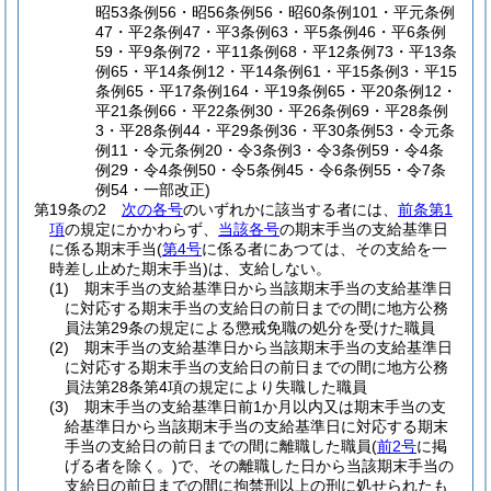
昭53条例56・昭56条例56・昭60条例101・平元条例
47・平2条例47・平3条例63・平5条例46・平6条例
59・平9条例72・平11条例68・平12条例73・平13条
例65・平14条例12・平14条例61・平15条例3・平15
条例65・平17条例164・平19条例65・平20条例12・
平21条例66・平22条例30・平26条例69・平28条例
3・平28条例44・平29条例36・平30条例53・令元条
例11・令元条例20・令3条例3・令3条例59・令4条
例29・令4条例50・令5条例45・令6条例55・令7条
例54・一部改正)
第19条の2
次の各号
のいずれかに該当する者には、
前条第1
項
の規定にかかわらず、
当該各号
の期末手当の支給基準日
に係る期末手当
(
第4号
に係る者にあつては、その支給を一
時差し止めた期末手当)
は、支給しない。
(1)
期末手当の支給基準日から当該期末手当の支給基準日
に対応する期末手当の支給日の前日までの間に地方公務
員法第29条の規定による懲戒免職の処分を受けた職員
(2)
期末手当の支給基準日から当該期末手当の支給基準日
に対応する期末手当の支給日の前日までの間に地方公務
員法第28条第4項の規定により失職した職員
(3)
期末手当の支給基準日前1か月以内又は期末手当の支
給基準日から当該期末手当の支給基準日に対応する期末
手当の支給日の前日までの間に離職した職員
(
前2号
に掲
げる者を除く。)
で、その離職した日から当該期末手当の
支給日の前日までの間に拘禁刑以上の刑に処せられたも