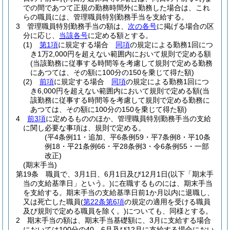
での間であつて正規の勤務時間外に勤務した場合は、これ
らの職員には、管理職員特別勤務手当を支給する。
3
管理職員特別勤務手当の額は、
次の各号
に掲げる場合の区
分に応じ、
当該各号
に定める額とする。
(1)
第1項
に規定する場合
同項
の規定による勤務1回につ
き1万2,000円を超えない範囲内において規則で定める額
(当該勤務に従事する時間等を考慮して規則で定める勤務
にあつては、その額に100分の150を乗じて得た額)
(2)
前項
に規定する場合
同項
の規定による勤務1回につ
き6,000円を超えない範囲内において規則で定める額
(当
該勤務に従事する時間等を考慮して規則で定める勤務に
あつては、その額に100分の150を乗じて得た額)
4
前3項
に定めるもののほか、管理職員特別勤務手当の支給
に関し必要な事項は、規則で定める。
(平4条例11・追加、平6条例59・平7条例8・平10条
例18・平21条例66・平28条例3・令6条例55・一部
改正)
(期末手当)
第19条
職員で、3月1日、6月1日及び12月1日
(以下「期末手
当の支給基準日」という。)
に在職するものには、期末手当
を支給する。
期末手当の支給基準日前1か月以内に退職し、
又は死亡した職員
(
第22条第6項
の規定の適用を受ける職員
及び規則で定める職員を除く。)
についても、同様とする。
2
期末手当の額は、期末手当基礎額に、3月に支給する場合
においては100分の40、6月及び12月に支給する場合におい