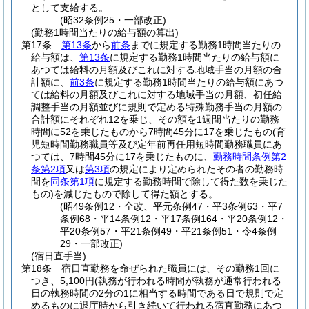
として支給する。
(昭32条例25・一部改正)
(勤務1時間当たりの給与額の算出)
第17条
第13条
から
前条
までに規定する勤務1時間当たりの
給与額は、
第13条
に規定する勤務1時間当たりの給与額に
あつては給料の月額及びこれに対する地域手当の月額の合
計額に、
前3条
に規定する勤務1時間当たりの給与額にあつ
ては給料の月額及びこれに対する地域手当の月額、初任給
調整手当の月額並びに規則で定める特殊勤務手当の月額の
合計額にそれぞれ12を乗じ、その額を1週間当たりの勤務
時間に52を乗じたものから7時間45分に17を乗じたもの
(育
児短時間勤務職員等及び定年前再任用短時間勤務職員にあ
つては、7時間45分に17を乗じたものに、
勤務時間条例第2
条第2項
又は
第3項
の規定により定められたその者の勤務時
間を
同条第1項
に規定する勤務時間で除して得た数を乗じた
もの)
を減じたもので除して得た額とする。
(昭49条例12・全改、平元条例47・平3条例63・平7
条例68・平14条例12・平17条例164・平20条例12・
平20条例57・平21条例49・平21条例51・令4条例
29・一部改正)
(宿日直手当)
第18条
宿日直勤務を命ぜられた職員には、その勤務1回に
つき、5,100円
(執務が行われる時間が執務が通常行われる
日の執務時間の2分の1に相当する時間である日で規則で定
めるものに退庁時から引き続いて行われる宿直勤務にあつ