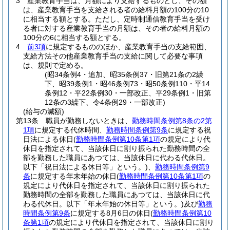
3
産業教育手当は、月額により支給するものとし、その額
は、産業教育手当を支給される者の給料月額の100分の10
に相当する額とする。
ただし、定時制通信教育手当を受け
る者に対する産業教育手当の月額は、その者の給料月額の
100分の6に相当する額とする。
4
前3項
に規定するもののほか、産業教育手当の支給範囲、
支給方法その他産業教育手当の支給に関して必要な事項
は、規則で定める。
(昭34条例4・追加、昭35条例37・旧第21条の2繰
下、昭39条例1・昭46条例73・昭50条例110・平14
条例12・平22条例30・一部改正、平29条例1・旧第
12条の3繰下、令4条例29・一部改正)
(給与の減額)
第13条
職員が勤務しないときは、
勤務時間条例第8条の2第
1項
に規定する代休時間、
勤務時間条例第9条
に規定する祝
日法による休日
(
勤務時間条例第10条第1項
の規定により代
休日を指定されて、当該休日に割り振られた勤務時間の全
部を勤務した職員にあつては、当該休日に代わる代休日。
以下「祝日法による休日等」という。)
、
勤務時間条例第9
条
に規定する年末年始の休日
(
勤務時間条例第10条第1項
の
規定により代休日を指定されて、当該休日に割り振られた
勤務時間の全部を勤務した職員にあつては、当該休日に代
わる代休日。以下「年末年始の休日等」という。)
及び
勤務
時間条例第9条
に規定する8月6日の休日
(
勤務時間条例第10
条第1項
の規定により代休日を指定されて、当該休日に割り