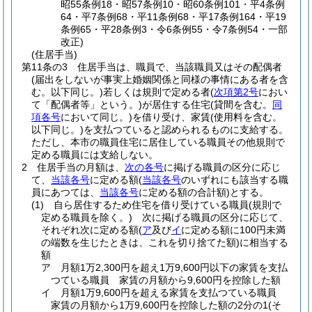
昭55条例18・昭57条例10・昭60条例101・平4条例
64・平7条例68・平11条例68・平17条例164・平19
条例65・平28条例3・令6条例55・令7条例54・一部
改正)
(住居手当)
第11条の3
住居手当は、職員で、当該職員又はその配偶者
(届出をしないが事実上婚姻関係と同様の事情にある者を含
む。以下同じ。)
若しくは規則で定める者
(
次項第2号
におい
て「配偶者等」という。)
が居住する住宅
(貸間を含む。
同
項各号
において同じ。)
を借り受け、家賃
(使用料を含む。
以下同じ。)
を支払つていると認められるものに支給する。
ただし、本市の職員住宅に居住している職員その他規則で
定める職員には支給しない。
2
住居手当の月額は、
次の各号
に掲げる職員の区分に応じ
て、
当該各号
に定める額
(
当該各号
のいずれにも該当する職
員にあつては、
当該各号
に定める額の合計額)
とする。
(1)
自ら居住するため住宅を借り受けている職員
(規則で
定める職員を除く。)
次に掲げる職員の区分に応じて、
それぞれ次に定める額
(
ア
及び
イ
に定める額に100円未満
の端数を生じたときは、これを切り捨てた額)
に相当する
額
ア
月額1万2,300円を超え1万9,600円以下の家賃を支払
つている職員 家賃の月額から9,600円を控除した額
イ
月額1万9,600円を超える家賃を支払つている職員
家賃の月額から1万9,600円を控除した額の2分の1
(そ