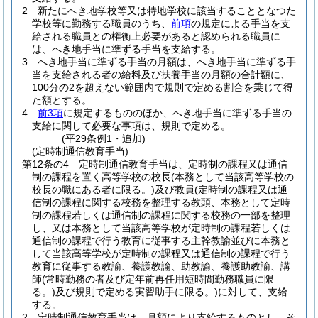
2
新たにへき地学校等又は特地学校に該当することとなつた
学校等に勤務する職員のうち、
前項
の規定による手当を支
給される職員との権衡上必要があると認められる職員に
は、へき地手当に準ずる手当を支給する。
3
へき地手当に準ずる手当の月額は、へき地手当に準ずる手
当を支給される者の給料及び扶養手当の月額の合計額に、
100分の2を超えない範囲内で規則で定める割合を乗じて得
た額とする。
4
前3項
に規定するもののほか、へき地手当に準ずる手当の
支給に関して必要な事項は、規則で定める。
(平29条例1・追加)
(定時制通信教育手当)
第12条の4
定時制通信教育手当は、定時制の課程又は通信
制の課程を置く高等学校の校長
(本務として当該高等学校の
校長の職にある者に限る。)
及び教員
(定時制の課程又は通
信制の課程に関する校務を整理する教頭、本務として定時
制の課程若しくは通信制の課程に関する校務の一部を整理
し、又は本務として当該高等学校が定時制の課程若しくは
通信制の課程で行う教育に従事する主幹教諭並びに本務と
して当該高等学校が定時制の課程又は通信制の課程で行う
教育に従事する教諭、養護教諭、助教諭、養護助教諭、講
師
(常時勤務の者及び定年前再任用短時間勤務職員に限
る。)
及び規則で定める実習助手に限る。)
に対して、支給
する。
2
定時制通信教育手当は、月額により支給するものとし、そ