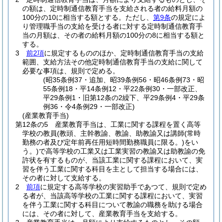
の額は、定時制通信教育手当を支給される者の給料月額の
100分の10に相当する額とする。
ただし、
第9条
の規定によ
り管理職手当の支給を受ける者に対する定時制通信教育手
当の月額は、その者の給料月額の100分の8に相当する額と
する。
3
前2項
に規定するもののほか、定時制通信教育手当の支給
範囲、支給方法その他定時制通信教育手当の支給に関して
必要な事項は、規則で定める。
(昭35条例37・追加、昭39条例56・昭46条例73・昭
55条例18・平14条例12・平22条例30・一部改正、
平29条例1・旧第12条の2繰下、平29条例4・平29条
例36・令4条例29・一部改正)
(産業教育手当)
第12条の5
産業教育手当は、工業に関する課程を置く高等
学校の教員
(教頭、主幹教諭、教諭、助教諭又は講師
(常時
勤務の者及び定年前再任用短時間勤務職員に限る。)
をい
う。)
で高等学校の工業又は工業実習の教諭又は助教諭の免
許状を有するものが、当該工業に関する課程において、実
習を伴う工業に関する科目を主として担当する場合には、
その者に対して支給する。
2
前項
に規定する高等学校の実習助手であつて、規則で定め
る者が、当該高等学校の工業に関する課程において、実習
を伴う工業に関する科目について教諭の職務を助ける場合
には、その者に対して、産業教育手当を支給する。