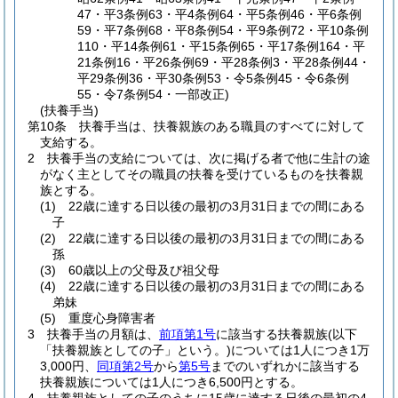
47・平3条例63・平4条例64・平5条例46・平6条例
59・平7条例68・平8条例54・平9条例72・平10条例
110・平14条例61・平15条例65・平17条例164・平
21条例16・平26条例69・平28条例3・平28条例44・
平29条例36・平30条例53・令5条例45・令6条例
55・令7条例54・一部改正)
(扶養手当)
第10条
扶養手当は、扶養親族のある職員のすべてに対して
支給する。
2
扶養手当の支給については、次に掲げる者で他に生計の途
がなく主としてその職員の扶養を受けているものを扶養親
族とする。
(1)
22歳に達する日以後の最初の3月31日までの間にある
子
(2)
22歳に達する日以後の最初の3月31日までの間にある
孫
(3)
60歳以上の父母及び祖父母
(4)
22歳に達する日以後の最初の3月31日までの間にある
弟妹
(5)
重度心身障害者
3
扶養手当の月額は、
前項第1号
に該当する扶養親族
(以下
「扶養親族としての子」という。)
については1人につき1万
3,000円、
同項第2号
から
第5号
までのいずれかに該当する
扶養親族については1人につき6,500円とする。