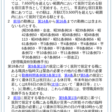
ては、7,650円)
を超えない範囲内において規則で定める額
を宿日直手当として支給する。
ただし、常直的な宿日直勤
務にあつては、その額は、月額2万3,500円を超えない範囲
内において規則で定める額とする。
2
前項
の勤務は、
第14条
から
第16条
までの勤務には含まれ
ないものとする。
(昭30条例8・全改、昭38条例16・昭39条例56・昭
42条例50・昭45条例48・昭48条例51・昭48条例
113・昭49条例67・昭51条例66・昭56条例56・昭
61条例49・平3条例63・平4条例58・平4条例64・平
6条例59・平7条例8・平7条例68・平8条例54・平9
条例72・平10条例110・平11条例68・平12条例73・
平30条例53・令7条例54・一部改正)
(管理職員特別勤務手当)
第18条の2
第9条第1項
の規定に基づく規則で規定する職に
ある職員が臨時又は緊急の必要その他の公務の運営の必要
により
勤務時間条例第3条第1項
、
第4条
及び
第5条
の規定に
基づく週休日又は祝日法による休日等、年末年始の休日等
若しくは8月6日の休日等
(
次項
において「週休日等」とい
う。)
に勤務した場合は、これらの職員には、管理職員特別
勤務手当を支給する。
2
前項
に規定する場合のほか、
第9条第1項
の規定に基づく
規則で規定する職にある職員が災害への対処その他の臨時
又は緊急の必要により週休日等以外の日の午後10時から翌
日の午前5時
(同日が週休日等の場合は、同日の午前零時)
ま