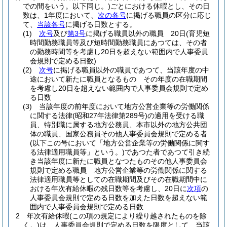
での間をいう。以下同じ。)
ごとにおける休暇とし、その日
数は、1年度において、
次の各号
に掲げる職員の区分に応じ
て、
当該各号
に掲げる日数とする。
(1)
次号
及び
第3号
に掲げる職員以外の職員 20日
(育児短
時間勤務職員等及び短時間勤務職員にあつては、その者
の勤務時間等を考慮し20日を超えない範囲内で人事委員
会規則で定める日数)
(2)
次号
に掲げる職員以外の職員であつて、当該年度の中
途において新たに職員となるもの その年度の在職期間
を考慮し20日を超えない範囲内で人事委員会規則で定め
る日数
(3)
当該年度の前年度において地方公営企業等の労働関係
に関する法律
(昭和27年法律第289号)
の適用を受ける職
員、特別職に属する地方公務員、本市以外の地方公共団
体の職員、国家公務員その他人事委員会規則で定める者
(以下この号において「地方公営企業等の労働関係に関す
る法律適用職員等」という。)
であつた者であつて引き続
き当該年度に新たに職員となつたものその他人事委員会
規則で定める職員 地方公営企業等の労働関係に関する
法律適用職員等としての在職期間及びその在職期間中に
おける年次有給休暇の残日数等を考慮し、20日に
次項
の
人事委員会規則で定める日数を加えた日数を超えない範
囲内で人事委員会規則で定める日数
2
年次有給休暇
(この項の規定により繰り越されたものを除
く。)
は、人事委員会規則で定める日数を限度として、当該