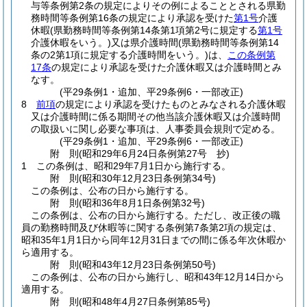
与等条例第2条の規定によりその例によることとされる県勤
務時間等条例第16条の規定により承認を受けた
第1号
介護
休暇
(県勤務時間等条例第14条第1項第2号に規定する
第1号
介護休暇をいう。)
又は県介護時間
(県勤務時間等条例第14
条の2第1項に規定する介護時間をいう。)
は、
この条例第
17条
の規定により承認を受けた介護休暇又は介護時間とみ
なす。
(平29条例1・追加、平29条例6・一部改正)
8
前項
の規定により承認を受けたものとみなされる介護休暇
又は介護時間に係る期間その他当該介護休暇又は介護時間
の取扱いに関し必要な事項は、人事委員会規則で定める。
(平29条例1・追加、平29条例6・一部改正)
附
則
(昭和29年6月24日
条例第27号 抄)
1
この条例は、昭和29年7月1日から施行する。
附
則
(昭和30年12月23日
条例第34号)
この条例は、公布の日から施行する。
附
則
(昭和36年8月1日
条例第32号)
この条例は、公布の日から施行する。
ただし、改正後の職
員の勤務時間及び休暇等に関する条例第7条第2項の規定は、
昭和35年1月1日から同年12月31日までの間に係る年次休暇か
ら適用する。
附
則
(昭和43年12月23日
条例第50号)
この条例は、公布の日から施行し、昭和43年12月14日から
適用する。
附
則
(昭和48年4月27日
条例第85号)