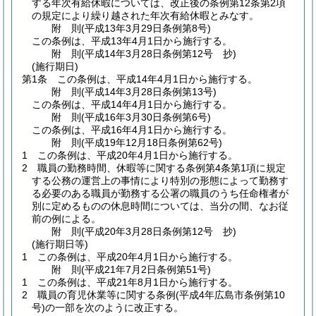
する年次有給休暇については、改正後の条例第12条第2項
の規定により繰り越された年次有給休暇とみなす。
附
則
(平成13年3月29日
条例第8号)
この条例は、平成13年4月1日から施行する。
附
則
(平成14年3月28日
条例第12号 抄)
(施行期日)
第1条
この条例は、平成14年4月1日から施行する。
附
則
(平成14年3月28日
条例第13号)
この条例は、平成14年4月1日から施行する。
附
則
(平成16年3月30日
条例第6号)
この条例は、平成16年4月1日から施行する。
附
則
(平成19年12月18日
条例第62号)
1
この条例は、平成20年4月1日から施行する。
2
職員の勤務時間、休暇等に関する条例第4条第1項に規定
する公務の運営上の事情により特別の形態によって勤務す
る必要のある職員が勤務する公署の職員のうち任命権者が
別に定めるものの休息時間については、当分の間、なお従
前の例による。
附
則
(平成20年3月28日
条例第12号 抄)
(施行期日等)
1
この条例は、平成20年4月1日から施行する。
附
則
(平成21年7月2日
条例第51号)
1
この条例は、平成21年8月1日から施行する。
2
職員の育児休業等に関する条例
(平成4年広島市条例第10
号)
の一部を次のように改正する。