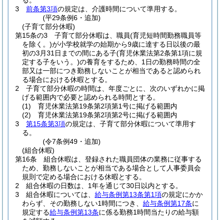
る。
3
前条第3項
の規定は、介護時間について準用する。
(平29条例6・追加)
(子育て部分休暇)
第15条の3
子育て部分休暇は、職員
(育児短時間勤務職員等
を除く。)
が小学校就学の始期から9歳に達する日以後の最
初の3月31日までの間にある子
(育児休業法第2条第1項に規
定する子をいう。)
の養育をするため、1日の勤務時間の全
部又は一部につき勤務しないことが相当であると認められ
る場合における休暇とする。
2
子育て部分休暇の時間は、年度ごとに、次のいずれかに掲
げる範囲内で必要と認められる時間とする。
(1)
育児休業法第19条第2項第1号に掲げる範囲内
(2)
育児休業法第19条第2項第2号に掲げる範囲内
3
第15条第3項
の規定は、子育て部分休暇について準用す
る。
(令7条例49・追加)
(組合休暇)
第16条
組合休暇は、登録された職員団体の業務に従事する
ため、勤務しないことが相当である場合として人事委員会
規則で定める場合における休暇とする。
2
組合休暇の日数は、1年を通じて30日以内とする。
3
組合休暇については、
給与条例第13条第1項
の規定にかか
わらず、その勤務しない1時間につき、
給与条例第17条
に
規定する
給与条例第13条
に係る勤務1時間当たりの給与額