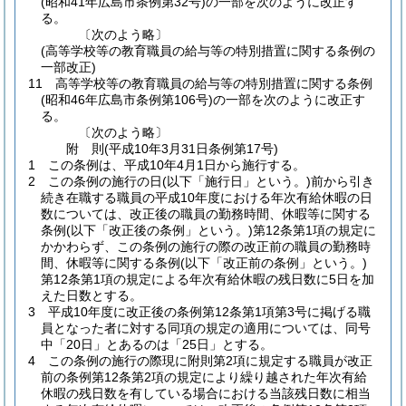
(昭和41年広島市条例第32号)
の一部を次のように改正す
る。
〔次のよう略〕
(高等学校等の教育職員の給与等の特別措置に関する条例の
一部改正)
11
高等学校等の教育職員の給与等の特別措置に関する条例
(昭和46年広島市条例第106号)
の一部を次のように改正す
る。
〔次のよう略〕
附
則
(平成10年3月31日
条例第17号)
1
この条例は、平成10年4月1日から施行する。
2
この条例の施行の日
(以下「施行日」という。)
前から引き
続き在職する職員の平成10年度における年次有給休暇の日
数については、改正後の職員の勤務時間、休暇等に関する
条例
(以下「改正後の条例」という。)
第12条第1項の規定に
かかわらず、この条例の施行の際の改正前の職員の勤務時
間、休暇等に関する条例
(以下「改正前の条例」という。)
第12条第1項の規定による年次有給休暇の残日数に5日を加
えた日数とする。
3
平成10年度に改正後の条例第12条第1項第3号に掲げる職
員となった者に対する同項の規定の適用については、同号
中「20日」とあるのは「25日」とする。
4
この条例の施行の際現に附則第2項に規定する職員が改正
前の条例第12条第2項の規定により繰り越された年次有給
休暇の残日数を有している場合における当該残日数に相当