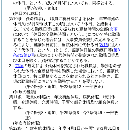
の休日」という。)
及び8月6日についても、同様とする。
(平7条例8・追加)
(休日の代休日)
第10条
任命権者は、職員に祝日法による休日、年末年始の
休日又は8月6日
(以下この項において「休日」と総称す
る。)
である勤務日等に割り振られた勤務時間の全部
(
次項
において「休日の全勤務時間」という。)
について特に勤務
することを命じた場合には、人事委員会規則の定めるとこ
ろにより、当該休日前に、当該休日に代わる日
(
次項
におい
て「代休日」という。)
として、当該休日後の勤務日等
(
第8
条の2第1項
の規定により代休時間が指定された勤務日等及
び休日を除く。)
を指定することができる。
2
前項
の規定により代休日を指定された職員は、勤務を命ぜ
られた休日の全勤務時間を勤務した場合において、当該代
休日には、特に勤務することを命ぜられるときを除き、正
規の勤務時間においても勤務することを要しない。
(平7条例8・追加、平22条例12・一部改正)
(休暇の種類)
第11条
職員の休暇は、年次有給休暇、病気休暇、特別休
暇、介護休暇、介護時間、子育て部分休暇及び組合休暇と
する。
(平7条例8・追加、平29条例6・令7条例49・一部改
正)
(年次有給休暇)
第12条
年次有給休暇は、年度
(4月1日から翌年の3月31日ま