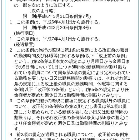
の一部を次のように改正する。
〔次のよう略〕
附
則
(平成6年3月31日
条例第7号)
1
この条例は、平成6年4月1日から施行する。
附
則
(平成7年3月20日
条例第8号)
(施行期日)
1
この条例は、平成7年4月1日から施行する。
(経過措置)
2
この条例の施行の際現に第1条の規定による改正前の職員
の勤務時間及び休暇等に関する条例
(以下「改正前の条例」
という。)
第2条第2項本文の規定により月曜日から金曜日ま
での5日間において1日につき8時間の勤務時間が割り振ら
れている職員について同条第3項の規定により定められてい
る勤務を要しない日又は勤務時間の割振りは、それぞれ第1
条の規定による改正後の職員の勤務時間、休暇等に関する
条例
(以下「改正後の条例」という。)
第5条の規定により任
命権者が定めた週休日又は勤務時間の割振りとみなす。
3
この条例の施行の際現に前項に規定する職員以外の職員に
ついて、改正前の条例第2条第2項ただし書又は第3項の規
定により定められている勤務を要しない日又は勤務時間の
割振りは、それぞれ改正後の条例第4条又は第5条の規定に
より任命権者が定めた週休日又は勤務時間の割振りとみな
す。
4
前2項の規定が適用される職員について、改正前の条例第