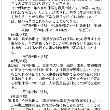
年度の翌年度に繰り越すことができる。
3
任命権者は、年次有給休暇を職員の請求する時季に与えな
ければならない。
ただし、請求された時季に年次有給休暇
を与えることが公務の正常な運営を妨げる場合において
は、他の時季にこれを与えることができる。
(平7条例8・追加、平10条例17・平14条例12・平16
条例6・平20条例12・令4条例29・一部改正)
(病気休暇)
第13条
病気休暇は、職員が負傷又は疾病のため療養する必
要があり、その勤務しないことがやむを得ないと認められ
る場合における休暇で人事委員会規則で定めるものとす
る。
(平7条例8・追加)
(特別休暇)
第14条
特別休暇は、選挙権の行使、結婚、出産、交通機関
の事故その他の特別の事由により職員が勤務しないことが
相当である場合として人事委員会規則で定める場合におけ
る休暇とする。
この場合において、人事委員会規則で定め
る特別休暇については、人事委員会規則でその期間を定め
る。
(平7条例8・追加)
(介護休暇)
第15条
介護休暇は、職員が要介護者
(配偶者
(届出をしない
が事実上婚姻関係と同様の事情にある者を含む。以下この
項において同じ。)
、父母、子、配偶者の父母その他人事委