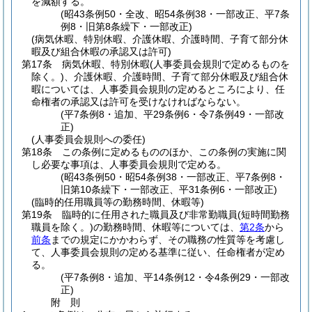
を減額する。
(昭43条例50・全改、昭54条例38・一部改正、平7条
例8・旧第8条繰下・一部改正)
(病気休暇、特別休暇、介護休暇、介護時間、子育て部分休
暇及び組合休暇の承認又は許可)
第17条
病気休暇、特別休暇
(人事委員会規則で定めるものを
除く。)
、介護休暇、介護時間、子育て部分休暇及び組合休
暇については、人事委員会規則の定めるところにより、任
命権者の承認又は許可を受けなければならない。
(平7条例8・追加、平29条例6・令7条例49・一部改
正)
(人事委員会規則への委任)
第18条
この条例に定めるもののほか、この条例の実施に関
し必要な事項は、人事委員会規則で定める。
(昭43条例50・昭54条例38・一部改正、平7条例8・
旧第10条繰下・一部改正、平31条例6・一部改正)
(臨時的任用職員等の勤務時間、休暇等)
第19条
臨時的に任用された職員及び非常勤職員
(短時間勤務
職員を除く。)
の勤務時間、休暇等については、
第2条
から
前条
までの規定にかかわらず、その職務の性質等を考慮し
て、人事委員会規則の定める基準に従い、任命権者が定め
る。
(平7条例8・追加、平14条例12・令4条例29・一部改
正)
附
則