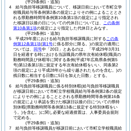
(平29条例1・追加)
4
給与負担等移譲職員について、移譲日前において市町立学
校職員給与等条例第2条の規定によりその例によることとさ
れる県勤務時間等条例第10条第1項の規定により指定され
た移譲日以後の日についての代休日については、
この条例
第10条第1項
の規定により指定した代休日とみなす。
(平29条例1・追加)
5
平成29年度における給与負担等移譲職員に対する
この条
例第12条第1項
(
第1号
に係る部分に限る。)
の規定の適用に
ついては、
同号
中「20日」とあるのは、「平成29年3月31
日を経過する時における当該職員の県年次有給休暇
(職員の
勤務時間及び休暇等に関する条例
(平成7年広島県条例第5
号)
第12条第1項に規定する年次有給休暇をいい、同条第2
項の規定により平成28年から繰り越されたものを含む。)
の
残日数に相当する日数に5日を加えた日数」とする。
(平29条例1・追加)
6
給与負担等移譲職員に係る特別休暇
(給与負担等移譲職員
が移譲日前において市町立学校職員給与等条例第2条の規定
によりその例によることとされる県勤務時間等条例第16条
の規定により承認を受けた移譲日以後の日についての県特
別休暇
(県勤務時間等条例第13条に規定する特別休暇をい
う。)
を含む。)
に関し必要な経過措置は、人事委員会規則
で定める。
(平29条例1・追加)
7
給与負担等移譲職員が移譲日前において市町立学校職員給