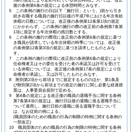
3条の規定により定められている休憩時間については、改正
後の条例第6条の規定による休憩時間とみなす。
5
この条例の施行の日
(以下「施行日」という。)
前から引き
続き在職する職員の施行日以後の平成7年における年次有給
休暇の日数については、改正後の条例第12条第1項の規定
にかかわらず、この条例の施行の際の改正前の条例第7条第
1項に規定する年次休暇の残日数とする。
6
この条例の施行の際現に改正前の条例第6条の規定に基づ
き職員が請求している年次休暇の時季については、改正後
の条例第12条第3項の規定に基づき請求したものとみな
す。
7
この条例の施行の際現に改正前の条例第6条の規定により
任命権者又はその委任を受けた者の承認又は許可を受けて
いる休暇については、改正後の条例第17条の規定により任
命権者が承認し、又は許可したものとみなす。
8
附則第2項から前項までに規定するもののほか、第1条及
び附則第2項から前項までの規定の施行に関し必要な経過措
置は、人事委員会規則で定める。
9
第4条の規定による改正後の職員の退職手当に関する条例
第7条第4項の規定は、施行日以後の退職に係る退職手当に
ついて適用し、施行日前の退職に係る退職手当について
は、なお従前の例による。
(職員団体のための職員の行為の制限の特例に関する条例の
一部改正)
10
職員団体のための職員の行為の制限の特例に関する条例