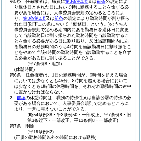
第5条
任命権者は、職員に
第3条第1項
又は
前条
の規定によ
り週休日とされた日において特に勤務することを命ずる必
要がある場合には、人事委員会規則の定めるところによ
り、
第3条第2項
又は
前条
の規定により勤務時間が割り振ら
れた日
(以下この条において「勤務日」という。)
のうち人
事委員会規則で定める期間内にある勤務日を週休日に変更
して当該勤務日に割り振られた勤務時間を当該勤務するこ
とを命ずる必要がある日に割り振り、又は当該期間内にあ
る勤務日の勤務時間のうち4時間を当該勤務日に割り振るこ
とをやめて当該4時間の勤務時間を当該勤務することを命ず
る必要がある日に割り振ることができる。
(平7条例8・追加)
(休憩時間)
第6条
任命権者は、1日の勤務時間が、6時間を超える場合
においては少なくとも45分、8時間を超える場合において
は少なくとも1時間の休憩時間を、それぞれ勤務時間の途中
に置かなければならない。
2
前項
の休憩時間は、職務の特殊性又は当該公署の特殊の必
要がある場合において、人事委員会規則で定めるところに
より、一斉に与えないことができる。
(昭54条例38・平3条例50・一部改正、平7条例8・旧
第3条繰下・一部改正、平13条例8・一部改正)
第7条
削除
(平19条例62)
(正規の勤務時間以外の時間における勤務)