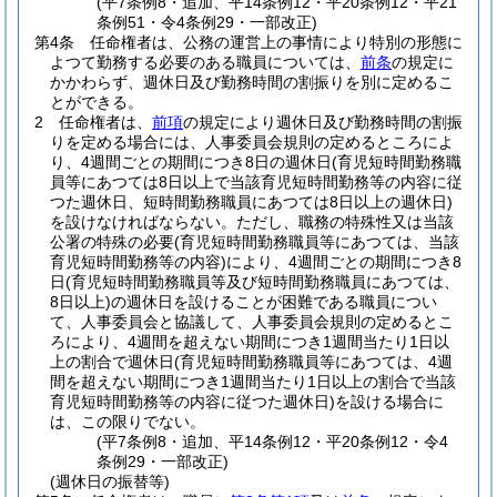
(平7条例8・追加、平14条例12・平20条例12・平21
条例51・令4条例29・一部改正)
第4条
任命権者は、公務の運営上の事情により特別の形態に
よつて勤務する必要のある職員については、
前条
の規定に
かかわらず、週休日及び勤務時間の割振りを別に定めるこ
とができる。
2
任命権者は、
前項
の規定により週休日及び勤務時間の割振
りを定める場合には、人事委員会規則の定めるところによ
り、4週間ごとの期間につき8日の週休日
(育児短時間勤務職
員等にあつては8日以上で当該育児短時間勤務等の内容に従
つた週休日、短時間勤務職員にあつては8日以上の週休日)
を設けなければならない。
ただし、職務の特殊性又は当該
公署の特殊の必要
(育児短時間勤務職員等にあつては、当該
育児短時間勤務等の内容)
により、4週間ごとの期間につき8
日
(育児短時間勤務職員等及び短時間勤務職員にあつては、
8日以上)
の週休日を設けることが困難である職員につい
て、人事委員会と協議して、人事委員会規則の定めるとこ
ろにより、4週間を超えない期間につき1週間当たり1日以
上の割合で週休日
(育児短時間勤務職員等にあつては、4週
間を超えない期間につき1週間当たり1日以上の割合で当該
育児短時間勤務等の内容に従つた週休日)
を設ける場合に
は、この限りでない。
(平7条例8・追加、平14条例12・平20条例12・令4
条例29・一部改正)
(週休日の振替等)