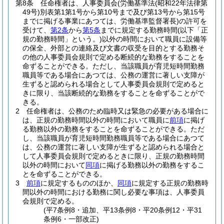
第8条
任命権者は、人事委員会
(労働基準法
(昭和22年法律第
49号)
別表第1第1号から第10号まで及び第13号から第15号
までに掲げる事業にあつては、労働基準監督署長)
の許可を
受けて、
第2条
から
第5条
までに規定する勤務時間
(以下「正
規の勤務時間」という。)
以外の時間において職員に設備等
の保全、外部との連絡及び文書の収受を目的とする勤務そ
の他の人事委員会規則で定める断続的な勤務をすることを
命ずることができる。
ただし、当該職員が育児短時間勤務
職員等である場合にあつては、公務の運営に著しい支障が
生ずると認められる場合として人事委員会規則で定めると
きに限り、当該断続的な勤務をすることを命ずることがで
きる。
2
任命権者は、公務のため臨時又は緊急の必要がある場合に
は、正規の勤務時間以外の時間において職員に
前項
に掲げ
る勤務以外の勤務をすることを命ずることができる。
ただ
し、当該職員が育児短時間勤務職員等である場合にあつて
は、公務の運営に著しい支障が生ずると認められる場合と
して人事委員会規則で定めるときに限り、正規の勤務時間
以外の時間において
同項
に掲げる勤務以外の勤務をするこ
とを命ずることができる。
3
前項
に規定するもののほか、
同項
に規定する正規の勤務時
間以外の時間における勤務に関し必要な事項は、人事委員
会規則で定める。
(平7条例8・追加、平13条例8・平20条例12・平31
条例6・一部改正)