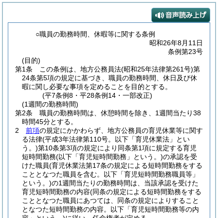
○職員の勤務時間、休暇等に関する条例
昭和26年8月11日
条例第23号
(目的)
第1条
この条例は、地方公務員法
(昭和25年法律第261号)
第
24条第5項の規定に基づき、職員の勤務時間、休日及び休
暇に関し必要な事項を定めることを目的とする。
(平7条例8・平28条例14・一部改正)
(1週間の勤務時間)
第2条
職員の勤務時間は、休憩時間を除き、1週間当たり38
時間45分とする。
2
前項
の規定にかかわらず、地方公務員の育児休業等に関す
る法律
(平成3年法律第110号。以下「育児休業法」とい
う。)
第10条第3項の規定により同条第1項に規定する育児
短時間勤務
(以下「育児短時間勤務」という。)
の承認を受
けた職員
(育児休業法第17条の規定による短時間勤務をする
こととなつた職員を含む。以下「育児短時間勤務職員等」
という。)
の1週間当たりの勤務時間は、当該承認を受けた
育児短時間勤務の内容
(同条の規定による短時間勤務をする
こととなつた職員にあつては、同条の規定によりすること
となつた短時間勤務の内容。以下「育児短時間勤務等の内