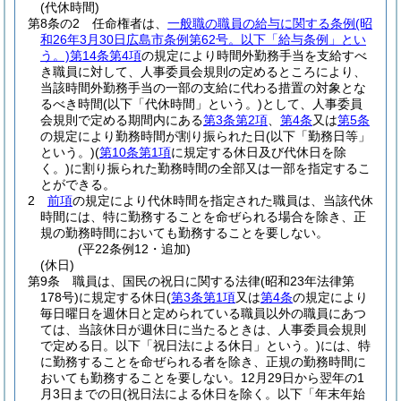
(代休時間)
第8条の2
任命権者は、
一般職の職員の給与に関する条例
(昭
和26年3月30日広島市条例第62号。以下「給与条例」とい
う。)
第14条第4項
の規定により時間外勤務手当を支給すべ
き職員に対して、人事委員会規則の定めるところにより、
当該時間外勤務手当の一部の支給に代わる措置の対象とな
るべき時間
(以下「代休時間」という。)
として、人事委員
会規則で定める期間内にある
第3条第2項
、
第4条
又は
第5条
の規定により勤務時間が割り振られた日
(以下「勤務日等」
という。)
(
第10条第1項
に規定する休日及び代休日を除
く。)
に割り振られた勤務時間の全部又は一部を指定するこ
とができる。
2
前項
の規定により代休時間を指定された職員は、当該代休
時間には、特に勤務することを命ぜられる場合を除き、正
規の勤務時間においても勤務することを要しない。
(平22条例12・追加)
(休日)
第9条
職員は、国民の祝日に関する法律
(昭和23年法律第
178号)
に規定する休日
(
第3条第1項
又は
第4条
の規定により
毎日曜日を週休日と定められている職員以外の職員にあつ
ては、当該休日が週休日に当たるときは、人事委員会規則
で定める日。以下「祝日法による休日」という。)
には、特
に勤務することを命ぜられる者を除き、正規の勤務時間に
おいても勤務することを要しない。
12月29日から翌年の1
月3日までの日
(祝日法による休日を除く。以下「年末年始