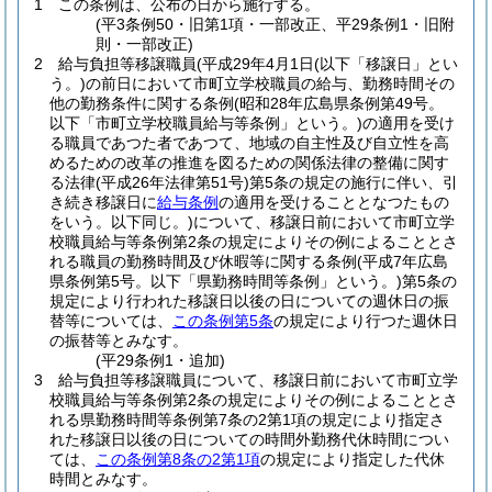
1
この条例は、公布の日から施行する。
(平3条例50・旧第1項・一部改正、平29条例1・旧附
則・一部改正)
2
給与負担等移譲職員
(平成29年4月1日
(以下「移譲日」とい
う。)
の前日において市町立学校職員の給与、勤務時間その
他の勤務条件に関する条例
(昭和28年広島県条例第49号。
以下「市町立学校職員給与等条例」という。)
の適用を受け
る職員であつた者であつて、地域の自主性及び自立性を高
めるための改革の推進を図るための関係法律の整備に関す
る法律
(平成26年法律第51号)
第5条の規定の施行に伴い、引
き続き移譲日に
給与条例
の適用を受けることとなつたもの
をいう。以下同じ。)
について、移譲日前において市町立学
校職員給与等条例第2条の規定によりその例によることとさ
れる職員の勤務時間及び休暇等に関する条例
(平成7年広島
県条例第5号。以下「県勤務時間等条例」という。)
第5条の
規定により行われた移譲日以後の日についての週休日の振
替等については、
この条例第5条
の規定により行つた週休日
の振替等とみなす。
(平29条例1・追加)
3
給与負担等移譲職員について、移譲日前において市町立学
校職員給与等条例第2条の規定によりその例によることとさ
れる県勤務時間等条例第7条の2第1項の規定により指定さ
れた移譲日以後の日についての時間外勤務代休時間につい
ては、
この条例第8条の2第1項
の規定により指定した代休
時間とみなす。