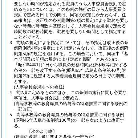
要しない時間が指定される職員のうち人事委員会規則で定
めるものについては、この条例の施行の日から人事委員会
規則で定める日までの間は、同項の規定にかかわらず、任
命権者は、改正後の条例附則第2項の規定による勤務を要し
ない時間の時間数を基礎として、人事委員会規則で定める
時間数の勤務時間を、勤務を要しない時間として指定する
ことができる。
3
前項の規定による指定については、その指定は改正後の条
例附則第4項の規定による指定とみなして、改正後の条例附
則第5項の規定を適用する。
この場合において、同項中「基
本期間又は前項の規定により定めた期間」とあるのは、
「昭和64年1月1日から職員の勤務時間及び休暇等に関する
条例の一部を改正する条例
(昭和63年広島市条例第40号)
附
則第2項に規定する人事委員会規則で定める日までの期間」
とする。
(人事委員会規則への委任)
4
前2項に定めるもののほか、この条例の施行に関し必要な
事項は、人事委員会規則で定める。
(高等学校等の教育職員の給与等の特別措置に関する条例の
一部改正)
5
高等学校等の教育職員の給与等の特別措置に関する条例
(昭和46年広島市条例第106号)
の一部を次のように改正す
る。
〔次のよう略〕
(職員の退職手当に関する条例の一部改正)