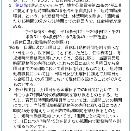
容」という。)
に従い、任命権者が定める。
3
第1項
の規定にかかわらず、地方公務員法第22条の4第1項
に規定する短時間勤務の職を占める職員
(以下「短時間勤務
職員」という。)
の勤務時間は、休憩時間を除き、1週間当
たり15時間30分から31時間までの範囲内で、任命権者が定
める。
(平7条例8・全改、平14条例12・平20条例12・平21
条例51・令4条例29・令7条例49・一部改正)
(週休日及び勤務時間の割振り)
第3条
日曜日及び土曜日は、週休日
(勤務時間を割り振らな
い日をいう。以下同じ。)
とする。
ただし、任命権者は、育
児短時間勤務職員等については、必要に応じ、当該育児短
時間勤務等の内容に従いこれらの日に加えて月曜日から金
曜日までの5日間において週休日を設けるものとし、短時間
勤務職員については、日曜日及び土曜日に加えて月曜日か
ら金曜日までの5日間において週休日を設けることができる
ものとする。
2
任命権者は、月曜日から金曜日までの5日間において、1
日につき7時間45分の勤務時間を割り振るものとする。
た
だし、育児短時間勤務職員等については、1週間ごとの期間
について、当該育児短時間勤務等の内容に従い1日につき7
時間45分を超えない範囲内で勤務時間を割り振るものと
し、短時間勤務職員については、1週間ごとの期間につい
て、1日につき7時間45分を超えない範囲内で勤務時間を割
り振るものとする。