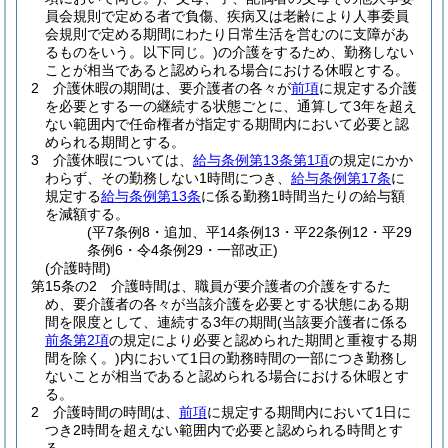
員会規則で定める者で負傷、疾病又は老齢により人事委員
会規則で定める期間にわたり日常生活を営むのに支障があ
るものをいう。以下同じ。)
の介護をするため、勤務しない
ことが相当であると認められる場合における休暇とする。
2
介護休暇の期間は、要介護者の各々が
前項
に規定する介護
を必要とする一の継続する状態ごとに、通算して3年を超え
ない範囲内で任命権者が指定する期間内において必要と認
められる期間とする。
3
介護休暇については、
給与条例第13条第1項
の規定にかか
わらず、その勤務しない1時間につき、
給与条例第17条
に
規定する
給与条例第13条
に係る勤務1時間当たりの給与額
を減額する。
(平7条例8・追加、平14条例13・平22条例12・平29
条例6・令4条例29・一部改正)
(介護時間)
第15条の2
介護時間は、職員が要介護者の介護をするた
め、要介護者の各々が当該介護を必要とする状態にある期
間を限度として、連続する3年の期間
(当該要介護者に係る
前条第2項
の規定により必要と認められた期間と重複する期
間を除く。)
内において1日の勤務時間の一部につき勤務し
ないことが相当であると認められる場合における休暇とす
る。
2
介護時間の時間は、
前項
に規定する期間内において1日に
つき2時間を超えない範囲内で必要と認められる時間とす