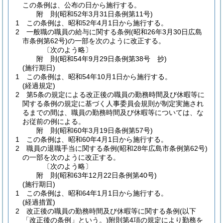
この条例は、公布の日から施行する。
附
則
(昭和52年3月31日
条例第11号)
1
この条例は、昭和52年4月1日から施行する。
2
一般職の職員の給与に関する条例
(昭和26年3月30日広島
市条例第62号)
の一部を次のように改正する。
〔次のよう略〕
附
則
(昭和54年9月29日
条例第38号 抄)
(施行期日)
1
この条例は、昭和54年10月1日から施行する。
(経過規定)
2
第5条の規定による改正後の職員の勤務時間及び休暇等に
関する条例の規定に基づく人事委員会規則が制定実施され
るまでの間は、職員の勤務時間及び休暇等については、な
お従前の例による。
附
則
(昭和60年3月19日
条例第57号)
1
この条例は、昭和60年4月1日から施行する。
2
職員の退職手当に関する条例
(昭和28年広島市条例第62号)
の一部を次のように改正する。
〔次のよう略〕
附
則
(昭和63年12月22日
条例第40号)
(施行期日)
1
この条例は、昭和64年1月1日から施行する。
(経過措置)
2
改正後の職員の勤務時間及び休暇等に関する条例
(以下
「改正後の条例」という。)
附則第4項の規定により勤務を