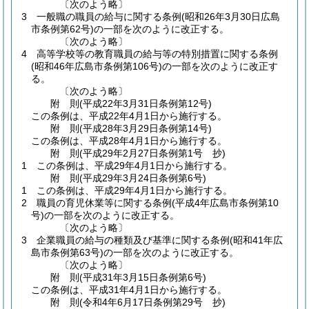
〔次のよう略〕
3
一般職の職員の給与に関する条例
(昭和26年3月30日広島
市条例第62号)
の一部を次のように改正する。
〔次のよう略〕
4
高等学校等の教育職員の給与等の特別措置に関する条例
(昭和46年広島市条例第106号)
の一部を次のように改正す
る。
〔次のよう略〕
附
則
(平成22年3月31日
条例第12号)
この条例は、平成22年4月1日から施行する。
附
則
(平成28年3月29日
条例第14号)
この条例は、平成28年4月1日から施行する。
附
則
(平成29年2月27日
条例第1号 抄)
1
この条例は、平成29年4月1日から施行する。
附
則
(平成29年3月24日
条例第6号)
1
この条例は、平成29年4月1日から施行する。
2
職員の育児休業等に関する条例
(平成4年広島市条例第10
号)
の一部を次のように改正する。
〔次のよう略〕
3
企業職員の給与の種類及び基準に関する条例
(昭和41年広
島市条例第63号)
の一部を次のように改正する。
〔次のよう略〕
附
則
(平成31年3月15日
条例第6号)
この条例は、平成31年4月1日から施行する。
附
則
(令和4年6月17日
条例第29号 抄)