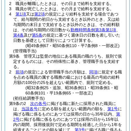
2
職員が離職したときは、その日まで給料を支給する。
3
職員が死亡したときは、その月まで給料を支給する。
4
第1項
又は
第2項
の規定により給料を支給する場合であつ
て、給与期間の初日から支給するとき以外のとき、又は給
与期間の末日まで支給するとき以外のときは、その給料額
は、その給与期間の現日数から
勤務時間条例第3条第1項
、
第4条
及び
第5条
の規定に基づく週休日の日数を差し引いた
日数を基礎として日割りによつて計算する。
(昭49条例67・昭50条例110・平7条例8・一部改正)
(管理職手当)
第9条
管理又は監督の地位にある職員の職のうち、規則で規
定するものには、その特殊性に基き、管理職手当を支給す
る。
2
前項
の規定による管理職手当の月額は、
同項
に規定する職
を占める職員の属する職務の級における最高の号給の給料
月額の100分の25を超えない範囲内で、規則で定める。
(昭32条例25・追加、昭36条例11・昭39条例1・昭
60条例101・平19条例65・一部改正)
(初任給調整手当)
第9条の2
次の各号
に掲げる職に新たに採用された職員に
は、
当該各号
に定める額を超えない範囲内の額を、
第1号
に
掲げる職に係るものにあつては採用の日から35年以内、
第
2号
に掲げる職に係るものにあつては採用の日から15年以
内の期間、採用後規則で定める期間を経過した日から1年を
経過するごとにその額を減じて、
第3号
に掲げる職に係るも