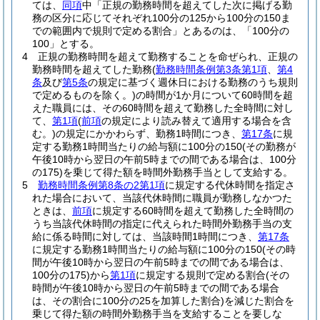
ては、
同項
中「正規の勤務時間を超えてした次に掲げる勤
務の区分に応じてそれぞれ100分の125から100分の150ま
での範囲内で規則で定める割合」とあるのは、「100分の
100」とする。
4
正規の勤務時間を超えて勤務することを命ぜられ、正規の
勤務時間を超えてした勤務
(
勤務時間条例第3条第1項
、
第4
条
及び
第5条
の規定に基づく週休日における勤務のうち規則
で定めるものを除く。)
の時間が1か月について60時間を超
えた職員には、その60時間を超えて勤務した全時間に対し
て、
第1項
(
前項
の規定により読み替えて適用する場合を含
む。)
の規定にかかわらず、勤務1時間につき、
第17条
に規
定する勤務1時間当たりの給与額に100分の150
(その勤務が
午後10時から翌日の午前5時までの間である場合は、100分
の175)
を乗じて得た額を時間外勤務手当として支給する。
5
勤務時間条例第8条の2第1項
に規定する代休時間を指定さ
れた場合において、当該代休時間に職員が勤務しなかつた
ときは、
前項
に規定する60時間を超えて勤務した全時間の
うち当該代休時間の指定に代えられた時間外勤務手当の支
給に係る時間に対しては、当該時間1時間につき、
第17条
に規定する勤務1時間当たりの給与額に100分の150
(その時
間が午後10時から翌日の午前5時までの間である場合は、
100分の175)
から
第1項
に規定する規則で定める割合
(その
時間が午後10時から翌日の午前5時までの間である場合
は、その割合に100分の25を加算した割合)
を減じた割合を
乗じて得た額の時間外勤務手当を支給することを要しな