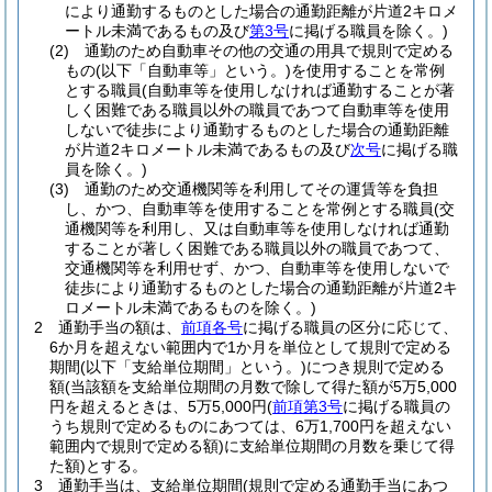
により通勤するものとした場合の通勤距離が片道2キロメ
ートル未満であるもの及び
第3号
に掲げる職員を除く。)
(2)
通勤のため自動車その他の交通の用具で規則で定める
もの
(以下「自動車等」という。)
を使用することを常例
とする職員
(自動車等を使用しなければ通勤することが著
しく困難である職員以外の職員であつて自動車等を使用
しないで徒歩により通勤するものとした場合の通勤距離
が片道2キロメートル未満であるもの及び
次号
に掲げる職
員を除く。)
(3)
通勤のため交通機関等を利用してその運賃等を負担
し、かつ、自動車等を使用することを常例とする職員
(交
通機関等を利用し、又は自動車等を使用しなければ通勤
することが著しく困難である職員以外の職員であつて、
交通機関等を利用せず、かつ、自動車等を使用しないで
徒歩により通勤するものとした場合の通勤距離が片道2キ
ロメートル未満であるものを除く。)
2
通勤手当の額は、
前項各号
に掲げる職員の区分に応じて、
6か月を超えない範囲内で1か月を単位として規則で定める
期間
(以下「支給単位期間」という。)
につき規則で定める
額
(当該額を支給単位期間の月数で除して得た額が5万5,000
円を超えるときは、5万5,000円
(
前項第3号
に掲げる職員の
うち規則で定めるものにあつては、6万1,700円を超えない
範囲内で規則で定める額)
に支給単位期間の月数を乗じて得
た額)
とする。
3
通勤手当は、支給単位期間
(規則で定める通勤手当にあつ