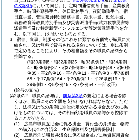
当
(これに準ずる手当を含む。
第23条の2第2項
及び
第23条
の3第3項
において同じ。)
、定時制通信教育手当、産業教育
手当、時間外勤務手当、休日勤務手当、夜間勤務手当、宿
日直手当、管理職員特別勤務手当、期末手当、勤勉手当、
義務教育等教員特別手当及び災害派遣手当
(武力攻撃災害等
派遣手当及び特定新型インフルエンザ等対策派遣手当を含
む。以下同じ。)
を除いたものとする。
3
宿舎、食事、制服その他これらに類する有価物が職員に支
給され、又は無料で貸与される場合においては、別に条例
で定めるところにより、その相当額をその職員の給料から
控除する。
(昭30条例8・昭32条例25・昭33条例17・昭34条例
4・昭35条例37・昭37条例39・昭45条例48・昭50条
例85・平2条例10・平4条例11・平7条例8・平7条例
68・平17条例164・平20条例11・平26条例16・平
29条例1・令5条例45・令7条例54・一部改正)
(給与の支払)
第2条の2
職員の給与は、
前条第3項
の規定による場合を除
くほか、職員にその全額を支払わなければならない。
ただ
し、法律又は他の条例に別段の定めがある場合及び次に掲
げるものについては、その相当額を職員の給与から控除す
ることができる。
(1)
広島市職員互助会に係る掛金、貸付金の弁済金、物資
の購入代金の弁済金、生命保険料及び損害保険料
(2)
広島市消防職員共済会に係る掛金並びに融資運用資金