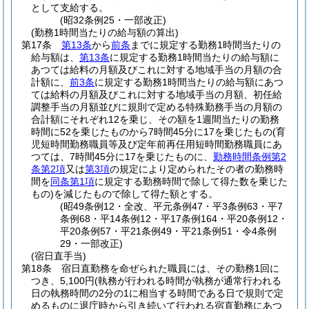
として支給する。
(昭32条例25・一部改正)
(勤務1時間当たりの給与額の算出)
第17条
第13条
から
前条
までに規定する勤務1時間当たりの
給与額は、
第13条
に規定する勤務1時間当たりの給与額に
あつては給料の月額及びこれに対する地域手当の月額の合
計額に、
前3条
に規定する勤務1時間当たりの給与額にあつ
ては給料の月額及びこれに対する地域手当の月額、初任給
調整手当の月額並びに規則で定める特殊勤務手当の月額の
合計額にそれぞれ12を乗じ、その額を1週間当たりの勤務
時間に52を乗じたものから7時間45分に17を乗じたもの
(育
児短時間勤務職員等及び定年前再任用短時間勤務職員にあ
つては、7時間45分に17を乗じたものに、
勤務時間条例第2
条第2項
又は
第3項
の規定により定められたその者の勤務時
間を
同条第1項
に規定する勤務時間で除して得た数を乗じた
もの)
を減じたもので除して得た額とする。
(昭49条例12・全改、平元条例47・平3条例63・平7
条例68・平14条例12・平17条例164・平20条例12・
平20条例57・平21条例49・平21条例51・令4条例
29・一部改正)
(宿日直手当)
第18条
宿日直勤務を命ぜられた職員には、その勤務1回に
つき、5,100円
(執務が行われる時間が執務が通常行われる
日の執務時間の2分の1に相当する時間である日で規則で定
めるものに退庁時から引き続いて行われる宿直勤務にあつ