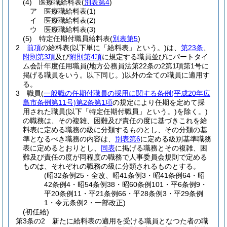
(4)
医療職給料表
(
別表第4
)
ア
医療職給料表
(1)
イ
医療職給料表
(2)
ウ
医療職給料表
(3)
(5)
特定任期付職員給料表
(
別表第5
)
2
前項
の給料表
(以下単に「給料表」という。)
は、
第23条
、
附則第3項
及び
附則第4項
に規定する職員並びにパートタイ
ム会計年度任用職員
(地方公務員法第22条の2第1項第1号に
掲げる職員をいう。以下同じ。)
以外の全ての職員に適用す
る。
3
職員
(
一般職の任期付職員の採用に関する条例
(平成20年広
島市条例第11号)
第2条第1項
の規定により任期を定めて採
用された職員
(以下「特定任期付職員」という。)
を除く。)
の職務は、その複雑、困難及び責任の度に基づきこれを給
料表に定める職務の級に分類するものとし、その分類の基
準となるべき職務の内容は、
別表第6
に定める級別基準職務
表に定めるとおりとし、
同表
に掲げる職務とその複雑、困
難及び責任の度が同程度の職務で人事委員会規則で定める
ものは、それぞれの職務の級に分類されるものとする。
(昭32条例25・全改、昭41条例3・昭41条例64・昭
42条例4・昭54条例38・昭60条例101・平6条例9・
平20条例11・平21条例66・平28条例3・平29条例
1・令元条例2・一部改正)
(初任給)
第3条の2
新たに給料表の適用を受ける職員となつた者の職