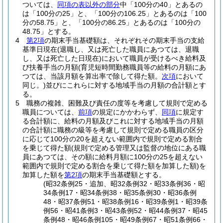
ついては、
同項の表以外の部分
中「100分の40」とあるの
は「100分の25」と、「100分の106.25」とあるのは「100
分の58.75」と、「100分の86.25」とあるのは「100分の
48.75」とする。
4
第2項
の期末手当基礎額は、それぞれその期末手当の支給
基準日現在
(退職し、又は死亡した職員にあつては、退職
し、又は死亡した日現在)
において職員が受けるべき給料及
び扶養手当の月額
(育児短時間勤務職員等の給料の月額にあ
つては、当該月額を算出率で除して得た額。
次項
において
同じ。)
並びにこれらに対する地域手当の月額の合計額とす
る。
5
職務の複雑、困難及び責任の度等を考慮して規則で定める
職員については、
前項
の規定にかかわらず、
同項
に規定す
る合計額に、給料の月額及びこれに対する地域手当の月額
の合計額に職務の級等を考慮して規則で定める職員の区分
に応じて100分の20を超えない範囲内で規則で定める割合
を乗じて得た額
(規則で定める管理又は監督の地位にある職
員にあつては、その額に給料月額に100分の25を超えない
範囲内で規則で定める割合を乗じて得た額を加算した額)
を
加算した額を
第2項
の期末手当基礎額とする。
(昭32条例25・追加、昭32条例32・昭33条例36・昭
34条例17・昭34条例38・昭35条例30・昭36条例
48・昭37条例51・昭38条例16・昭39条例1・昭39条
例56・昭41条例3・昭43条例52・昭44条例37・昭45
条例48・昭46条例105・昭49条例67・昭51条例66・