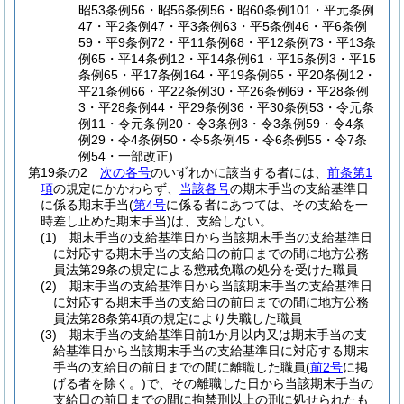
昭53条例56・昭56条例56・昭60条例101・平元条例
47・平2条例47・平3条例63・平5条例46・平6条例
59・平9条例72・平11条例68・平12条例73・平13条
例65・平14条例12・平14条例61・平15条例3・平15
条例65・平17条例164・平19条例65・平20条例12・
平21条例66・平22条例30・平26条例69・平28条例
3・平28条例44・平29条例36・平30条例53・令元条
例11・令元条例20・令3条例3・令3条例59・令4条
例29・令4条例50・令5条例45・令6条例55・令7条
例54・一部改正)
第19条の2
次の各号
のいずれかに該当する者には、
前条第1
項
の規定にかかわらず、
当該各号
の期末手当の支給基準日
に係る期末手当
(
第4号
に係る者にあつては、その支給を一
時差し止めた期末手当)
は、支給しない。
(1)
期末手当の支給基準日から当該期末手当の支給基準日
に対応する期末手当の支給日の前日までの間に地方公務
員法第29条の規定による懲戒免職の処分を受けた職員
(2)
期末手当の支給基準日から当該期末手当の支給基準日
に対応する期末手当の支給日の前日までの間に地方公務
員法第28条第4項の規定により失職した職員
(3)
期末手当の支給基準日前1か月以内又は期末手当の支
給基準日から当該期末手当の支給基準日に対応する期末
手当の支給日の前日までの間に離職した職員
(
前2号
に掲
げる者を除く。)
で、その離職した日から当該期末手当の
支給日の前日までの間に拘禁刑以上の刑に処せられたも