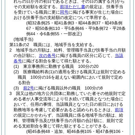
れらの日が月の初日であるときは、その日の属する月)
から
その支給額を改定する。
前項ただし書
の規定は、扶養手当
を受けている職員に更に
同号
に掲げる事実が生じた場合に
おける扶養手当の支給額の改定について準用する。
(昭32条例25・昭41条例3・昭44条例37・昭49条例
67・昭50条例110・平5条例46・平9条例72・平28条
例44・令6条例55・一部改正)
(地域手当)
第11条の2
職員には、地域手当を支給する。
2
地域手当の月額は、給料、管理職手当及び扶養手当の月額
の合計額に、
次の各号
に掲げる職員の区分に応じて、
当該
各号
に掲げる割合を乗じて得た額とする。
(1)
東京事務所に勤務する職員 100分の20
(2)
医療職給料表
(1)
の適用を受ける職員又は規則で定める
職員 100分の16を超えない範囲内において規則で定め
る割合
(3)
前2号
に掲げる職員以外の職員 100分の8
3
国又は他の地方公共団体に勤務していた者その他規則で定
める者が人事交流等により引き続いて職員となつた場合に
おいて、任用の事情、当該職員となつた日の前日における
勤務地等を考慮して必要があると認められるときは、
前項
の規定にかかわらず、当該職員に係る地域手当の額は、給
料、管理職手当及び扶養手当の月額の合計額に、規則で定
める支給割合を乗じて得た額とすることができる。
(昭45条例48・追加、昭46条例105・昭47条例106・