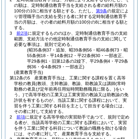
の額は、定時制通信教育手当を支給される者の給料月額の
100分の10に相当する額とする。
ただし、
第9条
の規定によ
り管理職手当の支給を受ける者に対する定時制通信教育手
当の月額は、その者の給料月額の100分の8に相当する額と
する。
3
前2項
に規定するもののほか、定時制通信教育手当の支給
範囲、支給方法その他定時制通信教育手当の支給に関して
必要な事項は、規則で定める。
(昭35条例37・追加、昭39条例56・昭46条例73・昭
55条例18・平14条例12・平22条例30・一部改正、
平29条例1・旧第12条の2繰下、平29条例4・平29条
例36・令4条例29・一部改正)
(産業教育手当)
第12条の5
産業教育手当は、工業に関する課程を置く高等
学校の教員
(教頭、主幹教諭、教諭、助教諭又は講師
(常時
勤務の者及び定年前再任用短時間勤務職員に限る。)
をい
う。)
で高等学校の工業又は工業実習の教諭又は助教諭の免
許状を有するものが、当該工業に関する課程において、実
習を伴う工業に関する科目を主として担当する場合には、
その者に対して支給する。
2
前項
に規定する高等学校の実習助手であつて、規則で定め
る者が、当該高等学校の工業に関する課程において、実習
を伴う工業に関する科目について教諭の職務を助ける場合
には、その者に対して、産業教育手当を支給する。