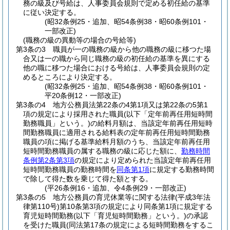
務の級及び号給は、人事委員会規則で定める初任給の基準
に従い決定する。
(昭32条例25・追加、昭54条例38・昭60条例101・
一部改正)
(職務の級の異動等の場合の号給等)
第3条の3
職員が一の職務の級から他の職務の級に移つた場
合又は一の職から同じ職務の級の初任給の基準を異にする
他の職に移つた場合における号給は、人事委員会規則の定
めるところにより決定する。
(昭32条例25・追加、昭54条例38・昭60条例101・
平20条例12・一部改正)
第3条の4
地方公務員法第22条の4第1項又は第22条の5第1
項の規定により採用された職員
(以下「定年前再任用短時間
勤務職員」という。)
の給料月額は、当該定年前再任用短時
間勤務職員に適用される給料表の定年前再任用短時間勤務
職員の項に掲げる基準給料月額のうち、当該定年前再任用
短時間勤務職員の属する職務の級に応じた額に、
勤務時間
条例第2条第3項
の規定により定められた当該定年前再任用
短時間勤務職員の勤務時間を
同条第1項
に規定する勤務時間
で除して得た数を乗じて得た額とする。
(平26条例16・追加、令4条例29・一部改正)
第3条の5
地方公務員の育児休業等に関する法律
(平成3年法
律第110号)
第10条第3項の規定により同条第1項に規定する
育児短時間勤務
(以下「育児短時間勤務」という。)
の承認
を受けた職員
(同法第17条の規定による短時間勤務をするこ