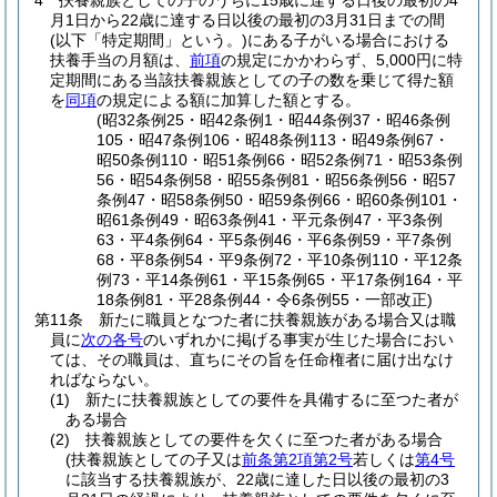
4
扶養親族としての子のうちに15歳に達する日後の最初の4
月1日から22歳に達する日以後の最初の3月31日までの間
(以下「特定期間」という。)
にある子がいる場合における
扶養手当の月額は、
前項
の規定にかかわらず、5,000円に特
定期間にある当該扶養親族としての子の数を乗じて得た額
を
同項
の規定による額に加算した額とする。
(昭32条例25・昭42条例1・昭44条例37・昭46条例
105・昭47条例106・昭48条例113・昭49条例67・
昭50条例110・昭51条例66・昭52条例71・昭53条例
56・昭54条例58・昭55条例81・昭56条例56・昭57
条例47・昭58条例50・昭59条例66・昭60条例101・
昭61条例49・昭63条例41・平元条例47・平3条例
63・平4条例64・平5条例46・平6条例59・平7条例
68・平8条例54・平9条例72・平10条例110・平12条
例73・平14条例61・平15条例65・平17条例164・平
18条例81・平28条例44・令6条例55・一部改正)
第11条
新たに職員となつた者に扶養親族がある場合又は職
員に
次の各号
のいずれかに掲げる事実が生じた場合におい
ては、その職員は、直ちにその旨を任命権者に届け出なけ
ればならない。
(1)
新たに扶養親族としての要件を具備するに至つた者が
ある場合
(2)
扶養親族としての要件を欠くに至つた者がある場合
(扶養親族としての子又は
前条第2項第2号
若しくは
第4号
に該当する扶養親族が、22歳に達した日以後の最初の3