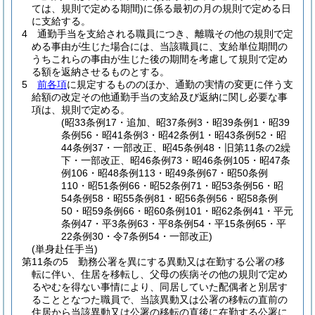
ては、規則で定める期間)
に係る最初の月の規則で定める日
に支給する。
4
通勤手当を支給される職員につき、離職その他の規則で定
める事由が生じた場合には、当該職員に、支給単位期間の
うちこれらの事由が生じた後の期間を考慮して規則で定め
る額を返納させるものとする。
5
前各項
に規定するもののほか、通勤の実情の変更に伴う支
給額の改定その他通勤手当の支給及び返納に関し必要な事
項は、規則で定める。
(昭33条例17・追加、昭37条例3・昭39条例1・昭39
条例56・昭41条例3・昭42条例1・昭43条例52・昭
44条例37・一部改正、昭45条例48・旧第11条の2繰
下・一部改正、昭46条例73・昭46条例105・昭47条
例106・昭48条例113・昭49条例67・昭50条例
110・昭51条例66・昭52条例71・昭53条例56・昭
54条例58・昭55条例81・昭56条例56・昭58条例
50・昭59条例66・昭60条例101・昭62条例41・平元
条例47・平3条例63・平8条例54・平15条例65・平
22条例30・令7条例54・一部改正)
(単身赴任手当)
第11条の5
勤務公署を異にする異動又は在勤する公署の移
転に伴い、住居を移転し、父母の疾病その他の規則で定め
るやむを得ない事情により、同居していた配偶者と別居す
ることとなつた職員で、当該異動又は公署の移転の直前の
住居から当該異動又は公署の移転の直後に在勤する公署に