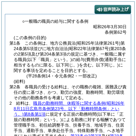
○一般職の職員の給与に関する条例
昭和26年3月30日
条例第62号
(この条例の目的)
第1条
この条例は、地方公務員法
(昭和25年法律第261号)
第
24条第5項並びに地方自治法
(昭和22年法律第67号)
第203条
の2第5項及び第204条第3項の規定に基づき、一般職に属す
る職員
(以下「職員」という。)
の給与
(費用弁償
(通勤手当に
相当するものに限る。以下同じ。)
を含む。以下同じ。)
に
関する事項を定めることを目的とする。
(平28条例14・令元条例2・一部改正)
(給料)
第2条
各職員の受ける給料は、その職務の複雑、困難及び責
任の度に基づき、かつ、勤労の強度、勤務時間、勤労環境
その他の勤務条件を考慮して定める。
2
給料は、
職員の勤務時間、休暇等に関する条例
(昭和26年
8月11日広島市条例第23号。以下「勤務時間条例」とい
う。)
第8条第1項
に規定する正規の勤務時間
(以下単に「正
規の勤務時間」という。)
による勤務に対する報酬であつて
管理職手当、初任給調整手当、扶養手当、地域手当、住居
手当、通勤手当、単身赴任手当、特殊勤務手当、へき地手