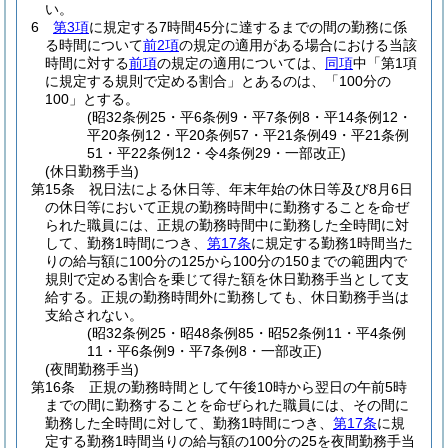
い。
6
第3項
に規定する7時間45分に達するまでの間の勤務に係
る時間について
前2項
の規定の適用がある場合における当該
時間に対する
前項
の規定の適用については、
同項
中「第1項
に規定する規則で定める割合」とあるのは、「100分の
100」とする。
(昭32条例25・平6条例9・平7条例8・平14条例12・
平20条例12・平20条例57・平21条例49・平21条例
51・平22条例12・令4条例29・一部改正)
(休日勤務手当)
第15条
祝日法による休日等、年末年始の休日等及び8月6日
の休日等において正規の勤務時間中に勤務することを命ぜ
られた職員には、正規の勤務時間中に勤務した全時間に対
して、勤務1時間につき、
第17条
に規定する勤務1時間当た
りの給与額に100分の125から100分の150までの範囲内で
規則で定める割合を乗じて得た額を休日勤務手当として支
給する。
正規の勤務時間外に勤務しても、休日勤務手当は
支給されない。
(昭32条例25・昭48条例85・昭52条例11・平4条例
11・平6条例9・平7条例8・一部改正)
(夜間勤務手当)
第16条
正規の勤務時間として午後10時から翌日の午前5時
までの間に勤務することを命ぜられた職員には、その間に
勤務した全時間に対して、勤務1時間につき、
第17条
に規
定する勤務1時間当りの給与額の100分の25を夜間勤務手当