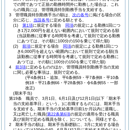
での間であつて正規の勤務時間外に勤務した場合は、これ
らの職員には、管理職員特別勤務手当を支給する。
3
管理職員特別勤務手当の額は、
次の各号
に掲げる場合の区
分に応じ、
当該各号
に定める額とする。
(1)
第1項
に規定する場合
同項
の規定による勤務1回につ
き1万2,000円を超えない範囲内において規則で定める額
(当該勤務に従事する時間等を考慮して規則で定める勤務
にあつては、その額に100分の150を乗じて得た額)
(2)
前項
に規定する場合
同項
の規定による勤務1回につ
き6,000円を超えない範囲内において規則で定める額
(当
該勤務に従事する時間等を考慮して規則で定める勤務に
あつては、その額に100分の150を乗じて得た額)
4
前3項
に定めるもののほか、管理職員特別勤務手当の支給
に関し必要な事項は、規則で定める。
(平4条例11・追加、平6条例59・平7条例8・平10条
例18・平21条例66・平28条例3・令6条例55・一部
改正)
(期末手当)
第19条
職員で、3月1日、6月1日及び12月1日
(以下「期末手
当の支給基準日」という。)
に在職するものには、期末手当
を支給する。
期末手当の支給基準日前1か月以内に退職し、
又は死亡した職員
(
第22条第6項
の規定の適用を受ける職員
及び規則で定める職員を除く。)
についても、同様とする。
2
期末手当の額は、期末手当基礎額に、3月に支給する場合
においては100分の40、6月及び12月に支給する場合におい