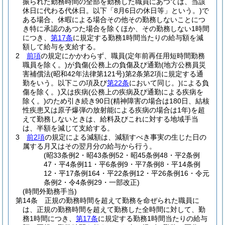
振られた勤務時間の全部を勤務した職員にあつては、当該
休日に代わる代休日。以下「8月6日の休日等」という。)
で
ある場合、休暇による場合その他その勤務しないことにつ
き特に承認のあつた場合を除くほか、その勤務しない1時間
につき、
第17条
に規定する勤務1時間当たりの給与額を減
額して給与を支給する。
2
前項
の規定にかかわらず、職員
(定年前再任用短時間勤務
職員を除く。)
が負傷
(公務上の負傷及び通勤
(地方公務員災
害補償法
(昭和42年法律第121号)
第2条第2項に規定する通
勤をいう。以下この項及び
第22条
において同じ。)
による負
傷を除く。)
又は疾病
(公務上の疾病及び通勤による疾病を
除く。)
のため引き続き90日
(精神障害の場合は180日、結核
性疾患又は原子爆弾の放射能による疾病の場合は1年)
を超
えて勤務しないときは、給料及びこれに対する地域手当
は、半額を減じて支給する。
3
前2項
の規定による減額は、減額すべき事実の生じた日の
属する月又はその翌月分の給与から行う。
(昭33条例2・昭43条例52・昭45条例48・平2条例
47・平4条例11・平6条例9・平7条例8・平14条例
12・平17条例164・平22条例12・平26条例16・令元
条例2・令4条例29・一部改正)
(時間外勤務手当)
第14条
正規の勤務時間を超えて勤務を命ぜられた職員に
は、正規の勤務時間を超えて勤務した全時間に対して、勤
務1時間につき、
第17条
に規定する勤務1時間当たりの給与