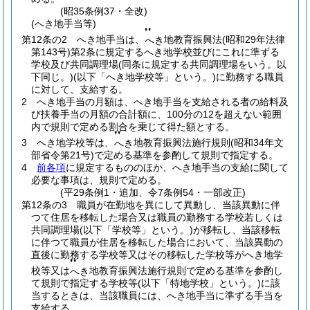
(昭35条例37・全改)
(へき地手当等)
❜❜
第12条の2
へき地手当は、
地教育振興法
(昭和29年法律
へき
第143号)
第2条に規定するへき地学校並びにこれに準ずる
学校及び共同調理場
(同条に規定する共同調理場をいう。以
下同じ。)
(以下「へき地学校等」という。)
に勤務する職員
に対して、支給する。
2
へき地手当の月額は、へき地手当を支給される者の給料及
び扶養手当の月額の合計額に、100分の12を超えない範囲
内で規則で定める割合を乗じて得た額とする。
❜❜
3
へき地学校等は、
地教育振興法施行規則
(昭和34年文
へき
部省令第21号)
で定める基準を参酌して規則で指定する。
4
前各項
に規定するもののほか、へき地手当の支給に関して
必要な事項は、規則で定める。
(平29条例1・追加、令7条例54・一部改正)
第12条の3
職員が在勤地を異にして異動し、当該異動に伴
つて住居を移転した場合又は職員の勤務する学校若しくは
共同調理場
(以下「学校等」という。)
が移転し、当該移転
に伴つて職員が住居を移転した場合において、当該異動の
直後に勤務する学校等又はその移転した学校等がへき地学
❜❜
校等又は
地教育振興法施行規則で定める基準を参酌し
へき
て規則で指定する学校等
(以下「特地学校」という。)
に該
当するときは、当該職員には、へき地手当に準ずる手当を
支給する。