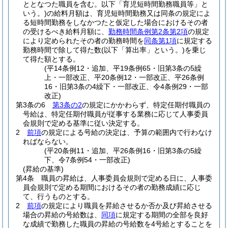
ととなつた職員を含む。以下「育児短時間勤務職員等」と
いう。)
の給料月額は、育児短時間勤務又は同条の規定によ
る短時間勤務をしなかつたと仮定した場合におけるその者
の受けるべき給料月額に、
勤務時間条例第2条第2項
の規定
により定められたその者の勤務時間を
同条第1項
に規定する
勤務時間で除して得た数
(以下「算出率」という。)
を乗じ
て得た額とする。
(平14条例12・追加、平19条例65・旧第3条の5繰
上・一部改正、平20条例12・一部改正、平26条例
16・旧第3条の4繰下・一部改正、令4条例29・一部
改正)
第3条の6
第3条の2
の規定にかかわらず、特定任期付職員の
号給は、特定任期付職員が従事する業務に応じて人事委員
会規則で定める基準に従い決定する。
2
前項
の規定による号給の決定は、予算の範囲内で行わなけ
ればならない。
(平20条例11・追加、平26条例16・旧第3条の5繰
下、令7条例54・一部改正)
(昇給の基準)
第4条
職員の昇給は、人事委員会規則で定める日に、人事委
員会規則で定める期間におけるその者の勤務成績に応じ
て、行うものとする。
2
前項
の規定により職員を昇給させるか否か及び昇給させる
場合の昇給の号給数は、
同項
に規定する期間の全部を良好
な成績で勤務した職員の昇給の号給数を4号給とすることを