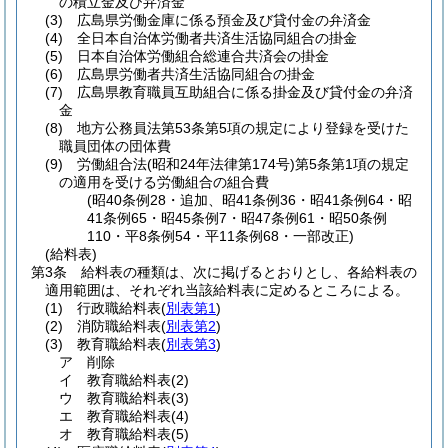
の積立金及び弁済金
(3)
広島県労働金庫に係る預金及び貸付金の弁済金
(4)
全日本自治体労働者共済生活協同組合の掛金
(5)
日本自治体労働組合総連合共済会の掛金
(6)
広島県労働者共済生活協同組合の掛金
(7)
広島県教育職員互助組合に係る掛金及び貸付金の弁済
金
(8)
地方公務員法第53条第5項の規定により登録を受けた
職員団体の団体費
(9)
労働組合法
(昭和24年法律第174号)
第5条第1項の規定
の適用を受ける労働組合の組合費
(昭40条例28・追加、昭41条例36・昭41条例64・昭
41条例65・昭45条例7・昭47条例61・昭50条例
110・平8条例54・平11条例68・一部改正)
(給料表)
第3条
給料表の種類は、次に掲げるとおりとし、各給料表の
適用範囲は、それぞれ当該給料表に定めるところによる。
(1)
行政職給料表
(
別表第1
)
(2)
消防職給料表
(
別表第2
)
(3)
教育職給料表
(
別表第3
)
ア
削除
イ
教育職給料表
(2)
ウ
教育職給料表
(3)
エ
教育職給料表
(4)
オ
教育職給料表
(5)