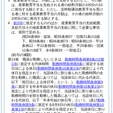
3
産業教育手当は、月額により支給するものとし、その額
は、産業教育手当を支給される者の給料月額の100分の10
に相当する額とする。
ただし、定時制通信教育手当を受け
る者に対する産業教育手当の月額は、その者の給料月額の
100分の6に相当する額とする。
4
前3項
に規定するもののほか、産業教育手当の支給範囲、
支給方法その他産業教育手当の支給に関して必要な事項
は、規則で定める。
(昭34条例4・追加、昭35条例37・旧第21条の2繰
下、昭39条例1・昭46条例73・昭50条例110・平14
条例12・平22条例30・一部改正、平29条例1・旧第
12条の3繰下、令4条例29・一部改正)
(給与の減額)
第13条
職員が勤務しないときは、
勤務時間条例第8条の2第
1項
に規定する代休時間、
勤務時間条例第9条
に規定する祝
日法による休日
(
勤務時間条例第10条第1項
の規定により代
休日を指定されて、当該休日に割り振られた勤務時間の全
部を勤務した職員にあつては、当該休日に代わる代休日。
以下「祝日法による休日等」という。)
、
勤務時間条例第9
条
に規定する年末年始の休日
(
勤務時間条例第10条第1項
の
規定により代休日を指定されて、当該休日に割り振られた
勤務時間の全部を勤務した職員にあつては、当該休日に代
わる代休日。以下「年末年始の休日等」という。)
及び
勤務
時間条例第9条
に規定する8月6日の休日
(
勤務時間条例第10
条第1項
の規定により代休日を指定されて、当該休日に割り