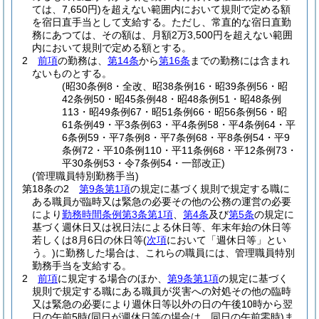
ては、7,650円)
を超えない範囲内において規則で定める額
を宿日直手当として支給する。
ただし、常直的な宿日直勤
務にあつては、その額は、月額2万3,500円を超えない範囲
内において規則で定める額とする。
2
前項
の勤務は、
第14条
から
第16条
までの勤務には含まれ
ないものとする。
(昭30条例8・全改、昭38条例16・昭39条例56・昭
42条例50・昭45条例48・昭48条例51・昭48条例
113・昭49条例67・昭51条例66・昭56条例56・昭
61条例49・平3条例63・平4条例58・平4条例64・平
6条例59・平7条例8・平7条例68・平8条例54・平9
条例72・平10条例110・平11条例68・平12条例73・
平30条例53・令7条例54・一部改正)
(管理職員特別勤務手当)
第18条の2
第9条第1項
の規定に基づく規則で規定する職に
ある職員が臨時又は緊急の必要その他の公務の運営の必要
により
勤務時間条例第3条第1項
、
第4条
及び
第5条
の規定に
基づく週休日又は祝日法による休日等、年末年始の休日等
若しくは8月6日の休日等
(
次項
において「週休日等」とい
う。)
に勤務した場合は、これらの職員には、管理職員特別
勤務手当を支給する。
2
前項
に規定する場合のほか、
第9条第1項
の規定に基づく
規則で規定する職にある職員が災害への対処その他の臨時
又は緊急の必要により週休日等以外の日の午後10時から翌
日の午前5時
(同日が週休日等の場合は、同日の午前零時)
ま