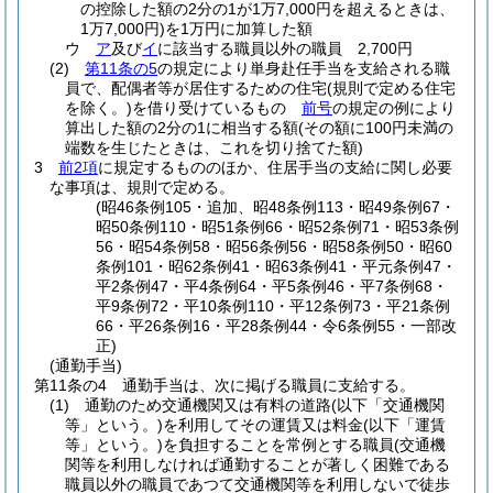
の控除した額の2分の1が1万7,000円を超えるときは、
1万7,000円)
を1万円に加算した額
ウ
ア
及び
イ
に該当する職員以外の職員 2,700円
(2)
第11条の5
の規定により単身赴任手当を支給される職
員で、配偶者等が居住するための住宅
(規則で定める住宅
を除く。)
を借り受けているもの
前号
の規定の例により
算出した額の2分の1に相当する額
(その額に100円未満の
端数を生じたときは、これを切り捨てた額)
3
前2項
に規定するもののほか、住居手当の支給に関し必要
な事項は、規則で定める。
(昭46条例105・追加、昭48条例113・昭49条例67・
昭50条例110・昭51条例66・昭52条例71・昭53条例
56・昭54条例58・昭56条例56・昭58条例50・昭60
条例101・昭62条例41・昭63条例41・平元条例47・
平2条例47・平4条例64・平5条例46・平7条例68・
平9条例72・平10条例110・平12条例73・平21条例
66・平26条例16・平28条例44・令6条例55・一部改
正)
(通勤手当)
第11条の4
通勤手当は、次に掲げる職員に支給する。
(1)
通勤のため交通機関又は有料の道路
(以下「交通機関
等」という。)
を利用してその運賃又は料金
(以下「運賃
等」という。)
を負担することを常例とする職員
(交通機
関等を利用しなければ通勤することが著しく困難である
職員以外の職員であつて交通機関等を利用しないで徒歩