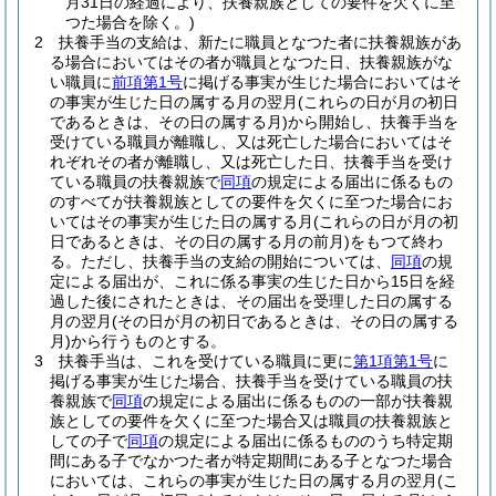
月31日の経過により、扶養親族としての要件を欠くに至
つた場合を除く。)
2
扶養手当の支給は、新たに職員となつた者に扶養親族があ
る場合においてはその者が職員となつた日、扶養親族がな
い職員に
前項第1号
に掲げる事実が生じた場合においてはそ
の事実が生じた日の属する月の翌月
(これらの日が月の初日
であるときは、その日の属する月)
から開始し、扶養手当を
受けている職員が離職し、又は死亡した場合においてはそ
れぞれその者が離職し、又は死亡した日、扶養手当を受け
ている職員の扶養親族で
同項
の規定による届出に係るもの
のすべてが扶養親族としての要件を欠くに至つた場合にお
いてはその事実が生じた日の属する月
(これらの日が月の初
日であるときは、その日の属する月の前月)
をもつて終わ
る。
ただし、扶養手当の支給の開始については、
同項
の規
定による届出が、これに係る事実の生じた日から15日を経
過した後にされたときは、その届出を受理した日の属する
月の翌月
(その日が月の初日であるときは、その日の属する
月)
から行うものとする。
3
扶養手当は、これを受けている職員に更に
第1項第1号
に
掲げる事実が生じた場合、扶養手当を受けている職員の扶
養親族で
同項
の規定による届出に係るものの一部が扶養親
族としての要件を欠くに至つた場合又は職員の扶養親族と
しての子で
同項
の規定による届出に係るもののうち特定期
間にある子でなかつた者が特定期間にある子となつた場合
においては、これらの事実が生じた日の属する月の翌月
(こ