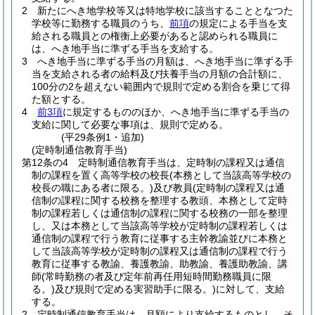
2
新たにへき地学校等又は特地学校に該当することとなつた
学校等に勤務する職員のうち、
前項
の規定による手当を支
給される職員との権衡上必要があると認められる職員に
は、へき地手当に準ずる手当を支給する。
3
へき地手当に準ずる手当の月額は、へき地手当に準ずる手
当を支給される者の給料及び扶養手当の月額の合計額に、
100分の2を超えない範囲内で規則で定める割合を乗じて得
た額とする。
4
前3項
に規定するもののほか、へき地手当に準ずる手当の
支給に関して必要な事項は、規則で定める。
(平29条例1・追加)
(定時制通信教育手当)
第12条の4
定時制通信教育手当は、定時制の課程又は通信
制の課程を置く高等学校の校長
(本務として当該高等学校の
校長の職にある者に限る。)
及び教員
(定時制の課程又は通
信制の課程に関する校務を整理する教頭、本務として定時
制の課程若しくは通信制の課程に関する校務の一部を整理
し、又は本務として当該高等学校が定時制の課程若しくは
通信制の課程で行う教育に従事する主幹教諭並びに本務と
して当該高等学校が定時制の課程又は通信制の課程で行う
教育に従事する教諭、養護教諭、助教諭、養護助教諭、講
師
(常時勤務の者及び定年前再任用短時間勤務職員に限
る。)
及び規則で定める実習助手に限る。)
に対して、支給
する。
2
定時制通信教育手当は、月額により支給するものとし、そ