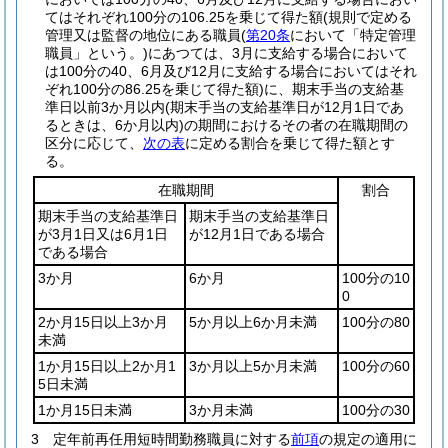
てはそれぞれ100分の106.25を乗じて得た額
(規則で定める
管理又は監督の地位にある職員
(
第20条
において「特定管理
職員」という。)
にあつては、3月に支給する場合において
は100分の40、6月及び12月に支給する場合においてはそれ
ぞれ100分の86.25を乗じて得た額)
に、期末手当の支給基
準日以前3か月以内
(期末手当の支給基準日が12月1日であ
るときは、6か月以内)
の期間におけるその者の在職期間の
区分に応じて、
次の表
に定める割合を乗じて得た額とす
る。
在職期間
割合
期末手当の支給基準日
期末手当の支給基準日
が3月1日又は6月1日
が12月1日である場合
である場合
3か月
6か月
100分の10
0
2か月15日以上3か月
5か月以上6か月未満
100分の80
未満
1か月15日以上2か月1
3か月以上5か月未満
100分の60
5日未満
1か月15日未満
3か月未満
100分の30
3
定年前再任用短時間勤務職員に対する
前項
の規定の適用に