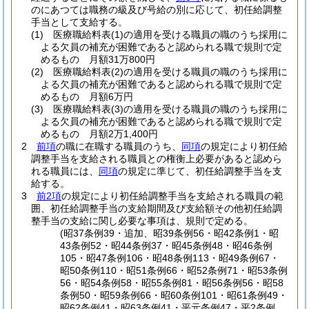
のにあつては職務の級及び号給の別に応じて、初任給調整
手当として支給する。
(1)
医療職給料表
(1)
の適用を受ける職員の職のうち採用に
よる欠員の補充が困難であると認められる職で規則で定
めるもの 月額31万800円
(2)
医療職給料表
(2)
の適用を受ける職員の職のうち採用に
よる欠員の補充が困難であると認められる職で規則で定
めるもの 月額6万円
(3)
医療職給料表
(3)
の適用を受ける職員の職のうち採用に
よる欠員の補充が困難であると認められる職で規則で定
めるもの 月額2万1,400円
2
前項
の職に在職する職員のうち、
同項
の規定により初任給
調整手当を支給される職員との権衡上必要があると認めら
れる職員には、
同項
の規定に準じて、初任給調整手当を支
給する。
3
前2項
の規定により初任給調整手当を支給される職員の範
囲、初任給調整手当の支給期間及び支給額その他初任給調
整手当の支給に関し必要な事項は、規則で定める。
(昭37条例39・追加、昭39条例56・昭42条例1・昭
43条例52・昭44条例37・昭45条例48・昭46条例
105・昭47条例106・昭48条例113・昭49条例67・
昭50条例110・昭51条例66・昭52条例71・昭53条例
56・昭54条例58・昭55条例81・昭56条例56・昭58
条例50・昭59条例66・昭60条例101・昭61条例49・
昭62条例41・昭63条例41・平元条例47・平2条例