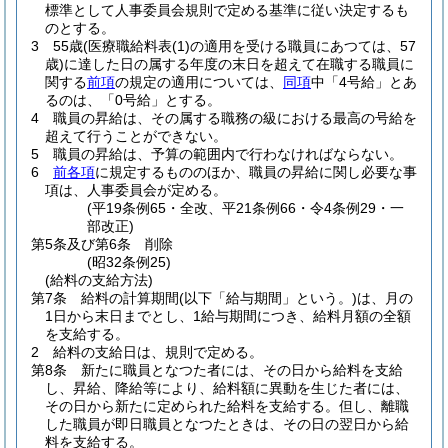
標準として人事委員会規則で定める基準に従い決定するも
のとする。
3
55歳
(医療職給料表
(1)
の適用を受ける職員にあつては、57
歳)
に達した日の属する年度の末日を超えて在職する職員に
関する
前項
の規定の適用については、
同項
中「4号給」とあ
るのは、「0号給」とする。
4
職員の昇給は、その属する職務の級における最高の号給を
超えて行うことができない。
5
職員の昇給は、予算の範囲内で行わなければならない。
6
前各項
に規定するもののほか、職員の昇給に関し必要な事
項は、人事委員会が定める。
(平19条例65・全改、平21条例66・令4条例29・一
部改正)
第5条及び第6条
削除
(昭32条例25)
(給料の支給方法)
第7条
給料の計算期間
(以下「給与期間」という。)
は、月の
1日から末日までとし、1給与期間につき、給料月額の全額
を支給する。
2
給料の支給日は、規則で定める。
第8条
新たに職員となつた者には、その日から給料を支給
し、昇給、降給等により、給料額に異動を生じた者には、
その日から新たに定められた給料を支給する。
但し、離職
した職員が即日職員となつたときは、その日の翌日から給
料を支給する。