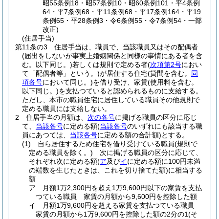
昭55条例18・昭57条例10・昭60条例101・平4条例
64・平7条例68・平11条例68・平17条例164・平19
条例65・平28条例3・令6条例55・令7条例54・一部
改正)
(住居手当)
第11条の3
住居手当は、職員で、当該職員又はその配偶者
(届出をしないが事実上婚姻関係と同様の事情にある者を含
む。以下同じ。)
若しくは規則で定める者
(
次項第2号
におい
て「配偶者等」という。)
が居住する住宅
(貸間を含む。
同
項各号
において同じ。)
を借り受け、家賃
(使用料を含む。
以下同じ。)
を支払つていると認められるものに支給する。
ただし、本市の職員住宅に居住している職員その他規則で
定める職員には支給しない。
2
住居手当の月額は、
次の各号
に掲げる職員の区分に応じ
て、
当該各号
に定める額
(
当該各号
のいずれにも該当する職
員にあつては、
当該各号
に定める額の合計額)
とする。
(1)
自ら居住するため住宅を借り受けている職員
(規則で
定める職員を除く。)
次に掲げる職員の区分に応じて、
それぞれ次に定める額
(
ア
及び
イ
に定める額に100円未満
の端数を生じたときは、これを切り捨てた額)
に相当する
額
ア
月額1万2,300円を超え1万9,600円以下の家賃を支払
つている職員 家賃の月額から9,600円を控除した額
イ
月額1万9,600円を超える家賃を支払つている職員
家賃の月額から1万9,600円を控除した額の2分の1
(そ