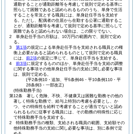
通勤することが通勤距離等を考慮して規則で定める基準に
照らして困難であると認められるもののうち、単身で生活
することを常況とする職員には、単身赴任手当を支給す
る。
ただし、配偶者の住居から在勤する公署に通勤するこ
とが、通勤距離等を考慮して規則で定める基準に照らして
困難であると認められない場合は、この限りでない。
2
単身赴任手当の月額は、10万円の範囲内で、規則で定め
る。
3
第1項
の規定による単身赴任手当を支給される職員との権
衡上必要があると認められるものとして規則で定める職員
には、
前2項
の規定に準じて、単身赴任手当を支給する。
4
前3項
に規定するもののほか、単身赴任手当を支給の調整
に関する事項その他単身赴任手当の支給に関し必要な事項
は、規則で定める。
(平2条例10・追加、平5条例46・平10条例110・平
28条例3・一部改正)
(特殊勤務手当)
第12条
著しく危険、不快、不健康又は困難な勤務その他の
著しく特殊な勤務で、給与上特別の考慮を必要とし、か
つ、その特殊性を給料で考慮することが適当でないと認め
られるものに従事する職員には、その勤務の特殊性に応じ
て特殊勤務手当を支給する。
2
特殊勤務手当の種類、支給される職員の範囲、支給額その
他特殊勤務手当の支給に関し必要な事項は、別に条例で定
める。