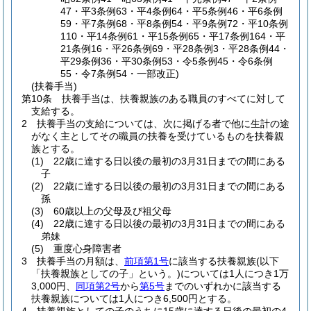
47・平3条例63・平4条例64・平5条例46・平6条例
59・平7条例68・平8条例54・平9条例72・平10条例
110・平14条例61・平15条例65・平17条例164・平
21条例16・平26条例69・平28条例3・平28条例44・
平29条例36・平30条例53・令5条例45・令6条例
55・令7条例54・一部改正)
(扶養手当)
第10条
扶養手当は、扶養親族のある職員のすべてに対して
支給する。
2
扶養手当の支給については、次に掲げる者で他に生計の途
がなく主としてその職員の扶養を受けているものを扶養親
族とする。
(1)
22歳に達する日以後の最初の3月31日までの間にある
子
(2)
22歳に達する日以後の最初の3月31日までの間にある
孫
(3)
60歳以上の父母及び祖父母
(4)
22歳に達する日以後の最初の3月31日までの間にある
弟妹
(5)
重度心身障害者
3
扶養手当の月額は、
前項第1号
に該当する扶養親族
(以下
「扶養親族としての子」という。)
については1人につき1万
3,000円、
同項第2号
から
第5号
までのいずれかに該当する
扶養親族については1人につき6,500円とする。