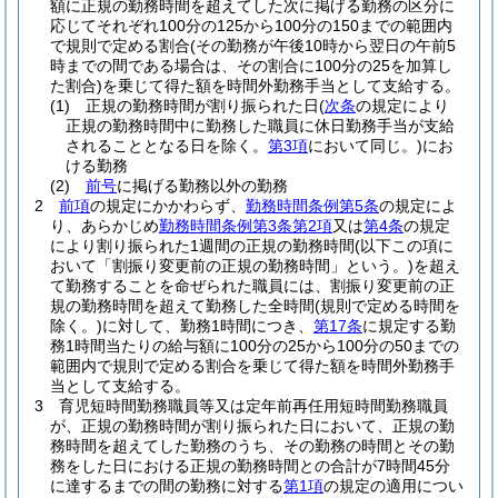
額に正規の勤務時間を超えてした次に掲げる勤務の区分に
応じてそれぞれ100分の125から100分の150までの範囲内
で規則で定める割合
(その勤務が午後10時から翌日の午前5
時までの間である場合は、その割合に100分の25を加算し
た割合)
を乗じて得た額を時間外勤務手当として支給する。
(1)
正規の勤務時間が割り振られた日
(
次条
の規定により
正規の勤務時間中に勤務した職員に休日勤務手当が支給
されることとなる日を除く。
第3項
において同じ。)
にお
ける勤務
(2)
前号
に掲げる勤務以外の勤務
2
前項
の規定にかかわらず、
勤務時間条例第5条
の規定によ
り、あらかじめ
勤務時間条例第3条第2項
又は
第4条
の規定
により割り振られた1週間の正規の勤務時間
(以下この項に
おいて「割振り変更前の正規の勤務時間」という。)
を超え
て勤務することを命ぜられた職員には、割振り変更前の正
規の勤務時間を超えて勤務した全時間
(規則で定める時間を
除く。)
に対して、勤務1時間につき、
第17条
に規定する勤
務1時間当たりの給与額に100分の25から100分の50までの
範囲内で規則で定める割合を乗じて得た額を時間外勤務手
当として支給する。
3
育児短時間勤務職員等又は定年前再任用短時間勤務職員
が、正規の勤務時間が割り振られた日において、正規の勤
務時間を超えてした勤務のうち、その勤務の時間とその勤
務をした日における正規の勤務時間との合計が7時間45分
に達するまでの間の勤務に対する
第1項
の規定の適用につい