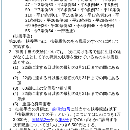
47・平3条例63・平4条例64・平5条例46・平6条例
59・平7条例68・平8条例54・平9条例72・平10条例
110・平14条例61・平15条例65・平17条例164・平
21条例16・平26条例69・平28条例3・平28条例44・
平29条例36・平30条例53・令5条例45・令6条例
55・令7条例54・一部改正)
(扶養手当)
第10条
扶養手当は、扶養親族のある職員のすべてに対して
支給する。
2
扶養手当の支給については、次に掲げる者で他に生計の途
がなく主としてその職員の扶養を受けているものを扶養親
族とする。
(1)
22歳に達する日以後の最初の3月31日までの間にある
子
(2)
22歳に達する日以後の最初の3月31日までの間にある
孫
(3)
60歳以上の父母及び祖父母
(4)
22歳に達する日以後の最初の3月31日までの間にある
弟妹
(5)
重度心身障害者
3
扶養手当の月額は、
前項第1号
に該当する扶養親族
(以下
「扶養親族としての子」という。)
については1人につき1万
3,000円、
同項第2号
から
第5号
までのいずれかに該当する
扶養親族については1人につき6,500円とする。