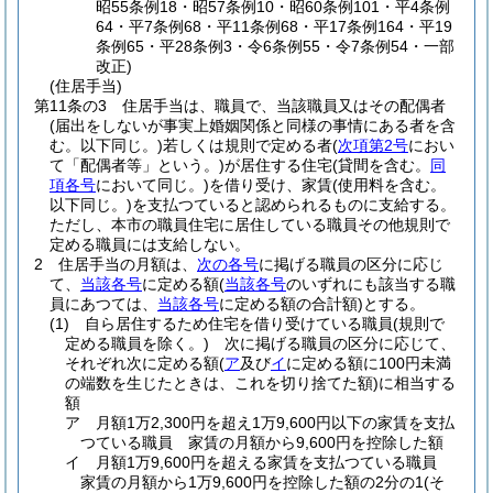
昭55条例18・昭57条例10・昭60条例101・平4条例
64・平7条例68・平11条例68・平17条例164・平19
条例65・平28条例3・令6条例55・令7条例54・一部
改正)
(住居手当)
第11条の3
住居手当は、職員で、当該職員又はその配偶者
(届出をしないが事実上婚姻関係と同様の事情にある者を含
む。以下同じ。)
若しくは規則で定める者
(
次項第2号
におい
て「配偶者等」という。)
が居住する住宅
(貸間を含む。
同
項各号
において同じ。)
を借り受け、家賃
(使用料を含む。
以下同じ。)
を支払つていると認められるものに支給する。
ただし、本市の職員住宅に居住している職員その他規則で
定める職員には支給しない。
2
住居手当の月額は、
次の各号
に掲げる職員の区分に応じ
て、
当該各号
に定める額
(
当該各号
のいずれにも該当する職
員にあつては、
当該各号
に定める額の合計額)
とする。
(1)
自ら居住するため住宅を借り受けている職員
(規則で
定める職員を除く。)
次に掲げる職員の区分に応じて、
それぞれ次に定める額
(
ア
及び
イ
に定める額に100円未満
の端数を生じたときは、これを切り捨てた額)
に相当する
額
ア
月額1万2,300円を超え1万9,600円以下の家賃を支払
つている職員 家賃の月額から9,600円を控除した額
イ
月額1万9,600円を超える家賃を支払つている職員
家賃の月額から1万9,600円を控除した額の2分の1
(そ