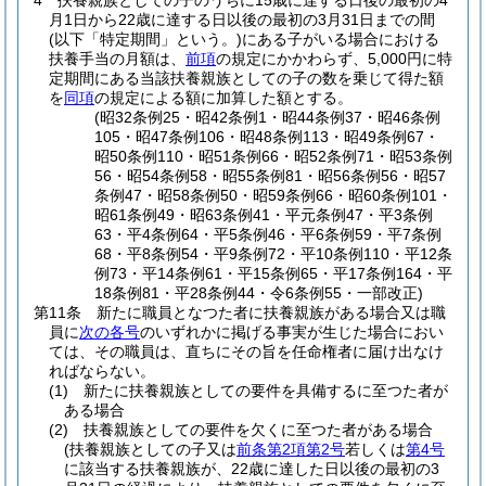
4
扶養親族としての子のうちに15歳に達する日後の最初の4
月1日から22歳に達する日以後の最初の3月31日までの間
(以下「特定期間」という。)
にある子がいる場合における
扶養手当の月額は、
前項
の規定にかかわらず、5,000円に特
定期間にある当該扶養親族としての子の数を乗じて得た額
を
同項
の規定による額に加算した額とする。
(昭32条例25・昭42条例1・昭44条例37・昭46条例
105・昭47条例106・昭48条例113・昭49条例67・
昭50条例110・昭51条例66・昭52条例71・昭53条例
56・昭54条例58・昭55条例81・昭56条例56・昭57
条例47・昭58条例50・昭59条例66・昭60条例101・
昭61条例49・昭63条例41・平元条例47・平3条例
63・平4条例64・平5条例46・平6条例59・平7条例
68・平8条例54・平9条例72・平10条例110・平12条
例73・平14条例61・平15条例65・平17条例164・平
18条例81・平28条例44・令6条例55・一部改正)
第11条
新たに職員となつた者に扶養親族がある場合又は職
員に
次の各号
のいずれかに掲げる事実が生じた場合におい
ては、その職員は、直ちにその旨を任命権者に届け出なけ
ればならない。
(1)
新たに扶養親族としての要件を具備するに至つた者が
ある場合
(2)
扶養親族としての要件を欠くに至つた者がある場合
(扶養親族としての子又は
前条第2項第2号
若しくは
第4号
に該当する扶養親族が、22歳に達した日以後の最初の3