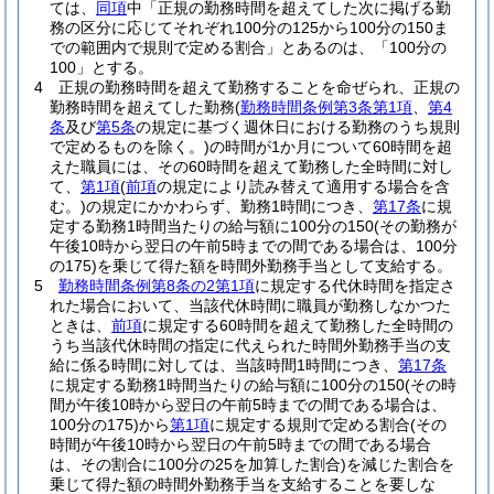
ては、
同項
中「正規の勤務時間を超えてした次に掲げる勤
務の区分に応じてそれぞれ100分の125から100分の150ま
での範囲内で規則で定める割合」とあるのは、「100分の
100」とする。
4
正規の勤務時間を超えて勤務することを命ぜられ、正規の
勤務時間を超えてした勤務
(
勤務時間条例第3条第1項
、
第4
条
及び
第5条
の規定に基づく週休日における勤務のうち規則
で定めるものを除く。)
の時間が1か月について60時間を超
えた職員には、その60時間を超えて勤務した全時間に対し
て、
第1項
(
前項
の規定により読み替えて適用する場合を含
む。)
の規定にかかわらず、勤務1時間につき、
第17条
に規
定する勤務1時間当たりの給与額に100分の150
(その勤務が
午後10時から翌日の午前5時までの間である場合は、100分
の175)
を乗じて得た額を時間外勤務手当として支給する。
5
勤務時間条例第8条の2第1項
に規定する代休時間を指定さ
れた場合において、当該代休時間に職員が勤務しなかつた
ときは、
前項
に規定する60時間を超えて勤務した全時間の
うち当該代休時間の指定に代えられた時間外勤務手当の支
給に係る時間に対しては、当該時間1時間につき、
第17条
に規定する勤務1時間当たりの給与額に100分の150
(その時
間が午後10時から翌日の午前5時までの間である場合は、
100分の175)
から
第1項
に規定する規則で定める割合
(その
時間が午後10時から翌日の午前5時までの間である場合
は、その割合に100分の25を加算した割合)
を減じた割合を
乗じて得た額の時間外勤務手当を支給することを要しな