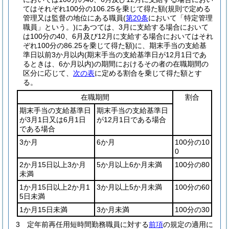
てはそれぞれ100分の106.25を乗じて得た額
(規則で定める
管理又は監督の地位にある職員
(
第20条
において「特定管理
職員」という。)
にあつては、3月に支給する場合において
は100分の40、6月及び12月に支給する場合においてはそれ
ぞれ100分の86.25を乗じて得た額)
に、期末手当の支給基
準日以前3か月以内
(期末手当の支給基準日が12月1日であ
るときは、6か月以内)
の期間におけるその者の在職期間の
区分に応じて、
次の表
に定める割合を乗じて得た額とす
る。
在職期間
割合
期末手当の支給基準日
期末手当の支給基準日
が3月1日又は6月1日
が12月1日である場合
である場合
3か月
6か月
100分の10
0
2か月15日以上3か月
5か月以上6か月未満
100分の80
未満
1か月15日以上2か月1
3か月以上5か月未満
100分の60
5日未満
1か月15日未満
3か月未満
100分の30
3
定年前再任用短時間勤務職員に対する
前項
の規定の適用に