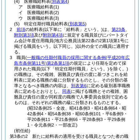
(4)
医療職給料表
(
別表第4
)
ア
医療職給料表
(1)
イ
医療職給料表
(2)
ウ
医療職給料表
(3)
(5)
特定任期付職員給料表
(
別表第5
)
2
前項
の給料表
(以下単に「給料表」という。)
は、
第23条
、
附則第3項
及び
附則第4項
に規定する職員並びにパートタイ
ム会計年度任用職員
(地方公務員法第22条の2第1項第1号に
掲げる職員をいう。以下同じ。)
以外の全ての職員に適用す
る。
3
職員
(
一般職の任期付職員の採用に関する条例
(平成20年広
島市条例第11号)
第2条第1項
の規定により任期を定めて採
用された職員
(以下「特定任期付職員」という。)
を除く。)
の職務は、その複雑、困難及び責任の度に基づきこれを給
料表に定める職務の級に分類するものとし、その分類の基
準となるべき職務の内容は、
別表第6
に定める級別基準職務
表に定めるとおりとし、
同表
に掲げる職務とその複雑、困
難及び責任の度が同程度の職務で人事委員会規則で定める
ものは、それぞれの職務の級に分類されるものとする。
(昭32条例25・全改、昭41条例3・昭41条例64・昭
42条例4・昭54条例38・昭60条例101・平6条例9・
平20条例11・平21条例66・平28条例3・平29条例
1・令元条例2・一部改正)
(初任給)
第3条の2
新たに給料表の適用を受ける職員となつた者の職