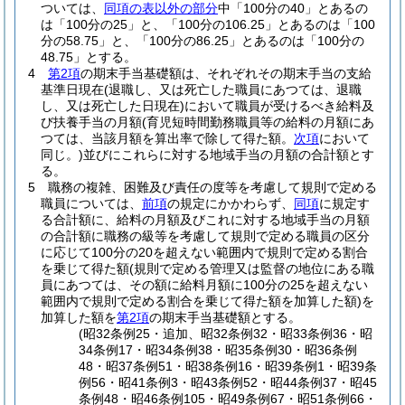
ついては、
同項の表以外の部分
中「100分の40」とあるの
は「100分の25」と、「100分の106.25」とあるのは「100
分の58.75」と、「100分の86.25」とあるのは「100分の
48.75」とする。
4
第2項
の期末手当基礎額は、それぞれその期末手当の支給
基準日現在
(退職し、又は死亡した職員にあつては、退職
し、又は死亡した日現在)
において職員が受けるべき給料及
び扶養手当の月額
(育児短時間勤務職員等の給料の月額にあ
つては、当該月額を算出率で除して得た額。
次項
において
同じ。)
並びにこれらに対する地域手当の月額の合計額とす
る。
5
職務の複雑、困難及び責任の度等を考慮して規則で定める
職員については、
前項
の規定にかかわらず、
同項
に規定す
る合計額に、給料の月額及びこれに対する地域手当の月額
の合計額に職務の級等を考慮して規則で定める職員の区分
に応じて100分の20を超えない範囲内で規則で定める割合
を乗じて得た額
(規則で定める管理又は監督の地位にある職
員にあつては、その額に給料月額に100分の25を超えない
範囲内で規則で定める割合を乗じて得た額を加算した額)
を
加算した額を
第2項
の期末手当基礎額とする。
(昭32条例25・追加、昭32条例32・昭33条例36・昭
34条例17・昭34条例38・昭35条例30・昭36条例
48・昭37条例51・昭38条例16・昭39条例1・昭39条
例56・昭41条例3・昭43条例52・昭44条例37・昭45
条例48・昭46条例105・昭49条例67・昭51条例66・