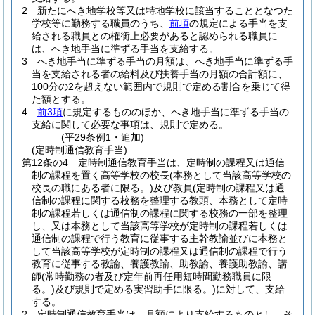
2
新たにへき地学校等又は特地学校に該当することとなつた
学校等に勤務する職員のうち、
前項
の規定による手当を支
給される職員との権衡上必要があると認められる職員に
は、へき地手当に準ずる手当を支給する。
3
へき地手当に準ずる手当の月額は、へき地手当に準ずる手
当を支給される者の給料及び扶養手当の月額の合計額に、
100分の2を超えない範囲内で規則で定める割合を乗じて得
た額とする。
4
前3項
に規定するもののほか、へき地手当に準ずる手当の
支給に関して必要な事項は、規則で定める。
(平29条例1・追加)
(定時制通信教育手当)
第12条の4
定時制通信教育手当は、定時制の課程又は通信
制の課程を置く高等学校の校長
(本務として当該高等学校の
校長の職にある者に限る。)
及び教員
(定時制の課程又は通
信制の課程に関する校務を整理する教頭、本務として定時
制の課程若しくは通信制の課程に関する校務の一部を整理
し、又は本務として当該高等学校が定時制の課程若しくは
通信制の課程で行う教育に従事する主幹教諭並びに本務と
して当該高等学校が定時制の課程又は通信制の課程で行う
教育に従事する教諭、養護教諭、助教諭、養護助教諭、講
師
(常時勤務の者及び定年前再任用短時間勤務職員に限
る。)
及び規則で定める実習助手に限る。)
に対して、支給
する。
2
定時制通信教育手当は、月額により支給するものとし、そ