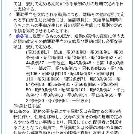
ては、規則で定める期間)
に係る最初の月の規則で定める日
に支給する。
4
通勤手当を支給される職員につき、離職その他の規則で定
める事由が生じた場合には、当該職員に、支給単位期間の
うちこれらの事由が生じた後の期間を考慮して規則で定め
る額を返納させるものとする。
5
前各項
に規定するもののほか、通勤の実情の変更に伴う支
給額の改定その他通勤手当の支給及び返納に関し必要な事
項は、規則で定める。
(昭33条例17・追加、昭37条例3・昭39条例1・昭39
条例56・昭41条例3・昭42条例1・昭43条例52・昭
44条例37・一部改正、昭45条例48・旧第11条の2繰
下・一部改正、昭46条例73・昭46条例105・昭47条
例106・昭48条例113・昭49条例67・昭50条例
110・昭51条例66・昭52条例71・昭53条例56・昭
54条例58・昭55条例81・昭56条例56・昭58条例
50・昭59条例66・昭60条例101・昭62条例41・平元
条例47・平3条例63・平8条例54・平15条例65・平
22条例30・令7条例54・一部改正)
(単身赴任手当)
第11条の5
勤務公署を異にする異動又は在勤する公署の移
転に伴い、住居を移転し、父母の疾病その他の規則で定め
るやむを得ない事情により、同居していた配偶者と別居す
ることとなつた職員で、当該異動又は公署の移転の直前の
住居から当該異動又は公署の移転の直後に在勤する公署に