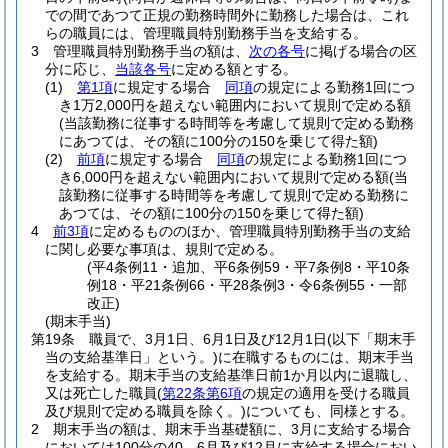
での間であつて正規の勤務時間外に勤務した場合は、これ
らの職員には、管理職員特別勤務手当を支給する。
3
管理職員特別勤務手当の額は、
次の各号
に掲げる場合の区
分に応じ、
当該各号
に定める額とする。
(1)
第1項
に規定する場合
同項
の規定による勤務1回につ
き1万2,000円を超えない範囲内において規則で定める額
(当該勤務に従事する時間等を考慮して規則で定める勤務
にあつては、その額に100分の150を乗じて得た額)
(2)
前項
に規定する場合
同項
の規定による勤務1回につ
き6,000円を超えない範囲内において規則で定める額
(当
該勤務に従事する時間等を考慮して規則で定める勤務に
あつては、その額に100分の150を乗じて得た額)
4
前3項
に定めるもののほか、管理職員特別勤務手当の支給
に関し必要な事項は、規則で定める。
(平4条例11・追加、平6条例59・平7条例8・平10条
例18・平21条例66・平28条例3・令6条例55・一部
改正)
(期末手当)
第19条
職員で、3月1日、6月1日及び12月1日
(以下「期末手
当の支給基準日」という。)
に在職するものには、期末手当
を支給する。
期末手当の支給基準日前1か月以内に退職し、
又は死亡した職員
(
第22条第6項
の規定の適用を受ける職員
及び規則で定める職員を除く。)
についても、同様とする。
2
期末手当の額は、期末手当基礎額に、3月に支給する場合
においては100分の40、6月及び12月に支給する場合におい