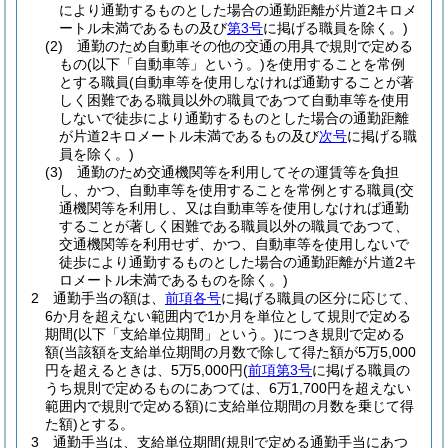
により通勤するものとした場合の通勤距離が片道2キロメ
ートル未満であるもの及び
第3号
に掲げる職員を除く。)
(2)
通勤のため自動車その他の交通の用具で規則で定める
もの
(以下「自動車等」という。)
を使用することを常例
とする職員
(自動車等を使用しなければ通勤することが著
しく困難である職員以外の職員であつて自動車等を使用
しないで徒歩により通勤するものとした場合の通勤距離
が片道2キロメートル未満であるもの及び
次号
に掲げる職
員を除く。)
(3)
通勤のため交通機関等を利用してその運賃等を負担
し、かつ、自動車等を使用することを常例とする職員
(交
通機関等を利用し、又は自動車等を使用しなければ通勤
することが著しく困難である職員以外の職員であつて、
交通機関等を利用せず、かつ、自動車等を使用しないで
徒歩により通勤するものとした場合の通勤距離が片道2キ
ロメートル未満であるものを除く。)
2
通勤手当の額は、
前項各号
に掲げる職員の区分に応じて、
6か月を超えない範囲内で1か月を単位として規則で定める
期間
(以下「支給単位期間」という。)
につき規則で定める
額
(当該額を支給単位期間の月数で除して得た額が5万5,000
円を超えるときは、5万5,000円
(
前項第3号
に掲げる職員の
うち規則で定めるものにあつては、6万1,700円を超えない
範囲内で規則で定める額)
に支給単位期間の月数を乗じて得
た額)
とする。
3
通勤手当は、支給単位期間
(規則で定める通勤手当にあつ