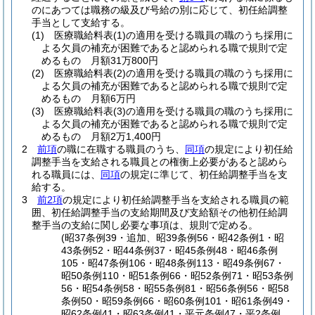
のにあつては職務の級及び号給の別に応じて、初任給調整
手当として支給する。
(1)
医療職給料表
(1)
の適用を受ける職員の職のうち採用に
よる欠員の補充が困難であると認められる職で規則で定
めるもの 月額31万800円
(2)
医療職給料表
(2)
の適用を受ける職員の職のうち採用に
よる欠員の補充が困難であると認められる職で規則で定
めるもの 月額6万円
(3)
医療職給料表
(3)
の適用を受ける職員の職のうち採用に
よる欠員の補充が困難であると認められる職で規則で定
めるもの 月額2万1,400円
2
前項
の職に在職する職員のうち、
同項
の規定により初任給
調整手当を支給される職員との権衡上必要があると認めら
れる職員には、
同項
の規定に準じて、初任給調整手当を支
給する。
3
前2項
の規定により初任給調整手当を支給される職員の範
囲、初任給調整手当の支給期間及び支給額その他初任給調
整手当の支給に関し必要な事項は、規則で定める。
(昭37条例39・追加、昭39条例56・昭42条例1・昭
43条例52・昭44条例37・昭45条例48・昭46条例
105・昭47条例106・昭48条例113・昭49条例67・
昭50条例110・昭51条例66・昭52条例71・昭53条例
56・昭54条例58・昭55条例81・昭56条例56・昭58
条例50・昭59条例66・昭60条例101・昭61条例49・
昭62条例41・昭63条例41・平元条例47・平2条例