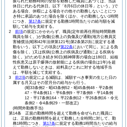
振られた勤務時間の全部を勤務した職員にあつては、当該
休日に代わる代休日。以下「8月6日の休日等」という。)
で
ある場合、休暇による場合その他その勤務しないことにつ
き特に承認のあつた場合を除くほか、その勤務しない1時間
につき、
第17条
に規定する勤務1時間当たりの給与額を減
額して給与を支給する。
2
前項
の規定にかかわらず、職員
(定年前再任用短時間勤務
職員を除く。)
が負傷
(公務上の負傷及び通勤
(地方公務員災
害補償法
(昭和42年法律第121号)
第2条第2項に規定する通
勤をいう。以下この項及び
第22条
において同じ。)
による負
傷を除く。)
又は疾病
(公務上の疾病及び通勤による疾病を
除く。)
のため引き続き90日
(精神障害の場合は180日、結核
性疾患又は原子爆弾の放射能による疾病の場合は1年)
を超
えて勤務しないときは、給料及びこれに対する地域手当
は、半額を減じて支給する。
3
前2項
の規定による減額は、減額すべき事実の生じた日の
属する月又はその翌月分の給与から行う。
(昭33条例2・昭43条例52・昭45条例48・平2条例
47・平4条例11・平6条例9・平7条例8・平14条例
12・平17条例164・平22条例12・平26条例16・令元
条例2・令4条例29・一部改正)
(時間外勤務手当)
第14条
正規の勤務時間を超えて勤務を命ぜられた職員に
は、正規の勤務時間を超えて勤務した全時間に対して、勤
務1時間につき、
第17条
に規定する勤務1時間当たりの給与