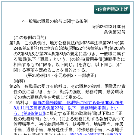
○一般職の職員の給与に関する条例
昭和26年3月30日
条例第62号
(この条例の目的)
第1条
この条例は、地方公務員法
(昭和25年法律第261号)
第
24条第5項並びに地方自治法
(昭和22年法律第67号)
第203条
の2第5項及び第204条第3項の規定に基づき、一般職に属す
る職員
(以下「職員」という。)
の給与
(費用弁償
(通勤手当に
相当するものに限る。以下同じ。)
を含む。以下同じ。)
に
関する事項を定めることを目的とする。
(平28条例14・令元条例2・一部改正)
(給料)
第2条
各職員の受ける給料は、その職務の複雑、困難及び責
任の度に基づき、かつ、勤労の強度、勤務時間、勤労環境
その他の勤務条件を考慮して定める。
2
給料は、
職員の勤務時間、休暇等に関する条例
(昭和26年
8月11日広島市条例第23号。以下「勤務時間条例」とい
う。)
第8条第1項
に規定する正規の勤務時間
(以下単に「正
規の勤務時間」という。)
による勤務に対する報酬であつて
管理職手当、初任給調整手当、扶養手当、地域手当、住居
手当、通勤手当、単身赴任手当、特殊勤務手当、へき地手