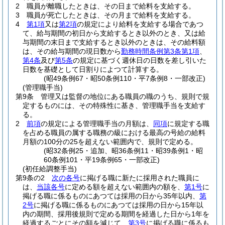
2
職員が離職したときは、その日まで給料を支給する。
3
職員が死亡したときは、その月まで給料を支給する。
4
第1項
又は
第2項
の規定により給料を支給する場合であつ
て、給与期間の初日から支給するとき以外のとき、又は給
与期間の末日まで支給するとき以外のときは、その給料額
は、その給与期間の現日数から
勤務時間条例第3条第1項
、
第4条
及び
第5条
の規定に基づく週休日の日数を差し引いた
日数を基礎として日割りによつて計算する。
(昭49条例67・昭50条例110・平7条例8・一部改正)
(管理職手当)
第9条
管理又は監督の地位にある職員の職のうち、規則で規
定するものには、その特殊性に基き、管理職手当を支給す
る。
2
前項
の規定による管理職手当の月額は、
同項
に規定する職
を占める職員の属する職務の級における最高の号給の給料
月額の100分の25を超えない範囲内で、規則で定める。
(昭32条例25・追加、昭36条例11・昭39条例1・昭
60条例101・平19条例65・一部改正)
(初任給調整手当)
第9条の2
次の各号
に掲げる職に新たに採用された職員に
は、
当該各号
に定める額を超えない範囲内の額を、
第1号
に
掲げる職に係るものにあつては採用の日から35年以内、
第
2号
に掲げる職に係るものにあつては採用の日から15年以
内の期間、採用後規則で定める期間を経過した日から1年を
経過するごとにその額を減じて、
第3号
に掲げる職に係るも