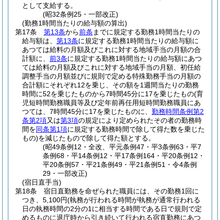
として支給する。
(昭32条例25・一部改正)
(勤務1時間当たりの給与額の算出)
第17条
第13条
から
前条
までに規定する勤務1時間当たりの
給与額は、
第13条
に規定する勤務1時間当たりの給与額に
あつては給料の月額及びこれに対する地域手当の月額の合
計額に、
前3条
に規定する勤務1時間当たりの給与額にあつ
ては給料の月額及びこれに対する地域手当の月額、初任給
調整手当の月額並びに規則で定める特殊勤務手当の月額の
合計額にそれぞれ12を乗じ、その額を1週間当たりの勤務
時間に52を乗じたものから7時間45分に17を乗じたもの
(育
児短時間勤務職員等及び定年前再任用短時間勤務職員にあ
つては、7時間45分に17を乗じたものに、
勤務時間条例第2
条第2項
又は
第3項
の規定により定められたその者の勤務時
間を
同条第1項
に規定する勤務時間で除して得た数を乗じた
もの)
を減じたもので除して得た額とする。
(昭49条例12・全改、平元条例47・平3条例63・平7
条例68・平14条例12・平17条例164・平20条例12・
平20条例57・平21条例49・平21条例51・令4条例
29・一部改正)
(宿日直手当)
第18条
宿日直勤務を命ぜられた職員には、その勤務1回に
つき、5,100円
(執務が行われる時間が執務が通常行われる
日の執務時間の2分の1に相当する時間である日で規則で定
めるものに退庁時から引き続いて行われる宿直勤務にあつ