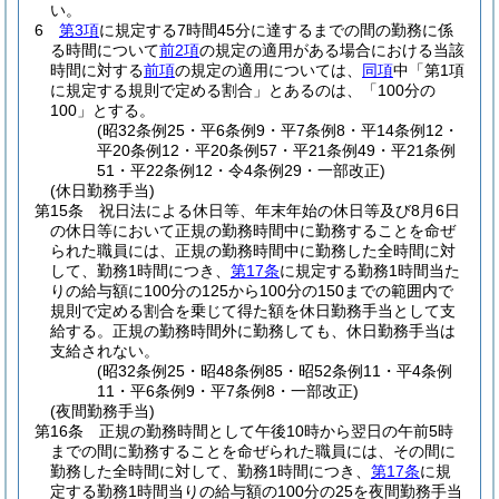
い。
6
第3項
に規定する7時間45分に達するまでの間の勤務に係
る時間について
前2項
の規定の適用がある場合における当該
時間に対する
前項
の規定の適用については、
同項
中「第1項
に規定する規則で定める割合」とあるのは、「100分の
100」とする。
(昭32条例25・平6条例9・平7条例8・平14条例12・
平20条例12・平20条例57・平21条例49・平21条例
51・平22条例12・令4条例29・一部改正)
(休日勤務手当)
第15条
祝日法による休日等、年末年始の休日等及び8月6日
の休日等において正規の勤務時間中に勤務することを命ぜ
られた職員には、正規の勤務時間中に勤務した全時間に対
して、勤務1時間につき、
第17条
に規定する勤務1時間当た
りの給与額に100分の125から100分の150までの範囲内で
規則で定める割合を乗じて得た額を休日勤務手当として支
給する。
正規の勤務時間外に勤務しても、休日勤務手当は
支給されない。
(昭32条例25・昭48条例85・昭52条例11・平4条例
11・平6条例9・平7条例8・一部改正)
(夜間勤務手当)
第16条
正規の勤務時間として午後10時から翌日の午前5時
までの間に勤務することを命ぜられた職員には、その間に
勤務した全時間に対して、勤務1時間につき、
第17条
に規
定する勤務1時間当りの給与額の100分の25を夜間勤務手当