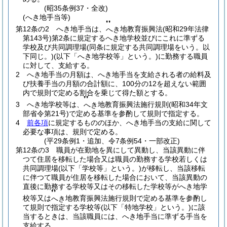
(昭35条例37・全改)
(へき地手当等)
❜❜
第12条の2
へき地手当は、
地教育振興法
(昭和29年法律
へき
第143号)
第2条に規定するへき地学校並びにこれに準ずる
学校及び共同調理場
(同条に規定する共同調理場をいう。以
下同じ。)
(以下「へき地学校等」という。)
に勤務する職員
に対して、支給する。
2
へき地手当の月額は、へき地手当を支給される者の給料及
び扶養手当の月額の合計額に、100分の12を超えない範囲
内で規則で定める割合を乗じて得た額とする。
❜❜
3
へき地学校等は、
地教育振興法施行規則
(昭和34年文
へき
部省令第21号)
で定める基準を参酌して規則で指定する。
4
前各項
に規定するもののほか、へき地手当の支給に関して
必要な事項は、規則で定める。
(平29条例1・追加、令7条例54・一部改正)
第12条の3
職員が在勤地を異にして異動し、当該異動に伴
つて住居を移転した場合又は職員の勤務する学校若しくは
共同調理場
(以下「学校等」という。)
が移転し、当該移転
に伴つて職員が住居を移転した場合において、当該異動の
直後に勤務する学校等又はその移転した学校等がへき地学
❜❜
校等又は
地教育振興法施行規則で定める基準を参酌し
へき
て規則で指定する学校等
(以下「特地学校」という。)
に該
当するときは、当該職員には、へき地手当に準ずる手当を
支給する。