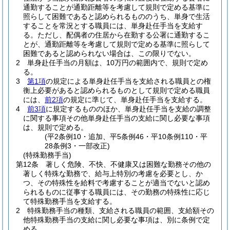
通勤することが通勤距離等を考慮して規則で定める基準に
照らして困難であると認められるもののうち、単身で生活
することを常況とする職員には、単身赴任手当を支給す
る。
ただし、配偶者の住居から在勤する公署に通勤するこ
とが、通勤距離等を考慮して規則で定める基準に照らして
困難であると認められない場合は、この限りでない。
2
単身赴任手当の月額は、10万円の範囲内で、規則で定め
る。
3
第1項
の規定による単身赴任手当を支給される職員との権
衡上必要があると認められるものとして規則で定める職員
には、
前2項
の規定に準じて、単身赴任手当を支給する。
4
前3項
に規定するもののほか、単身赴任手当を支給の調整
に関する事項その他単身赴任手当の支給に関し必要な事項
は、規則で定める。
(平2条例10・追加、平5条例46・平10条例110・平
28条例3・一部改正)
(特殊勤務手当)
第12条
著しく危険、不快、不健康又は困難な勤務その他の
著しく特殊な勤務で、給与上特別の考慮を必要とし、か
つ、その特殊性を給料で考慮することが適当でないと認め
られるものに従事する職員には、その勤務の特殊性に応じ
て特殊勤務手当を支給する。
2
特殊勤務手当の種類、支給される職員の範囲、支給額その
他特殊勤務手当の支給に関し必要な事項は、別に条例で定
める。