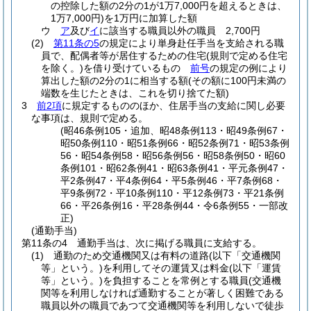
の控除した額の2分の1が1万7,000円を超えるときは、
1万7,000円)
を1万円に加算した額
ウ
ア
及び
イ
に該当する職員以外の職員 2,700円
(2)
第11条の5
の規定により単身赴任手当を支給される職
員で、配偶者等が居住するための住宅
(規則で定める住宅
を除く。)
を借り受けているもの
前号
の規定の例により
算出した額の2分の1に相当する額
(その額に100円未満の
端数を生じたときは、これを切り捨てた額)
3
前2項
に規定するもののほか、住居手当の支給に関し必要
な事項は、規則で定める。
(昭46条例105・追加、昭48条例113・昭49条例67・
昭50条例110・昭51条例66・昭52条例71・昭53条例
56・昭54条例58・昭56条例56・昭58条例50・昭60
条例101・昭62条例41・昭63条例41・平元条例47・
平2条例47・平4条例64・平5条例46・平7条例68・
平9条例72・平10条例110・平12条例73・平21条例
66・平26条例16・平28条例44・令6条例55・一部改
正)
(通勤手当)
第11条の4
通勤手当は、次に掲げる職員に支給する。
(1)
通勤のため交通機関又は有料の道路
(以下「交通機関
等」という。)
を利用してその運賃又は料金
(以下「運賃
等」という。)
を負担することを常例とする職員
(交通機
関等を利用しなければ通勤することが著しく困難である
職員以外の職員であつて交通機関等を利用しないで徒歩