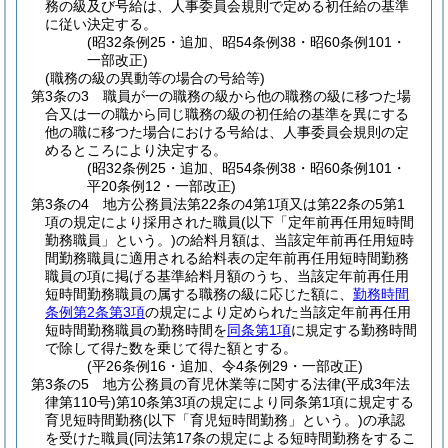
務の級及び号給は、人事委員会規則で定める初任給の基準
に従い決定する。
(昭32条例25・追加、昭54条例38・昭60条例101・
一部改正)
(職務の級の異動等の場合の号給等)
第3条の3
職員が一の職務の級から他の職務の級に移つた場
合又は一の職から同じ職務の級の初任給の基準を異にする
他の職に移つた場合における号給は、人事委員会規則の定
めるところにより決定する。
(昭32条例25・追加、昭54条例38・昭60条例101・
平20条例12・一部改正)
第3条の4
地方公務員法第22条の4第1項又は第22条の5第1
項の規定により採用された職員
(以下「定年前再任用短時間
勤務職員」という。)
の給料月額は、当該定年前再任用短時
間勤務職員に適用される給料表の定年前再任用短時間勤務
職員の項に掲げる基準給料月額のうち、当該定年前再任用
短時間勤務職員の属する職務の級に応じた額に、
勤務時間
条例第2条第3項
の規定により定められた当該定年前再任用
短時間勤務職員の勤務時間を
同条第1項
に規定する勤務時間
で除して得た数を乗じて得た額とする。
(平26条例16・追加、令4条例29・一部改正)
第3条の5
地方公務員の育児休業等に関する法律
(平成3年法
律第110号)
第10条第3項の規定により同条第1項に規定する
育児短時間勤務
(以下「育児短時間勤務」という。)
の承認
を受けた職員
(同法第17条の規定による短時間勤務をするこ