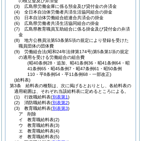
の積立金及び弁済金
(3)
広島県労働金庫に係る預金及び貸付金の弁済金
(4)
全日本自治体労働者共済生活協同組合の掛金
(5)
日本自治体労働組合総連合共済会の掛金
(6)
広島県労働者共済生活協同組合の掛金
(7)
広島県教育職員互助組合に係る掛金及び貸付金の弁済
金
(8)
地方公務員法第53条第5項の規定により登録を受けた
職員団体の団体費
(9)
労働組合法
(昭和24年法律第174号)
第5条第1項の規定
の適用を受ける労働組合の組合費
(昭40条例28・追加、昭41条例36・昭41条例64・昭
41条例65・昭45条例7・昭47条例61・昭50条例
110・平8条例54・平11条例68・一部改正)
(給料表)
第3条
給料表の種類は、次に掲げるとおりとし、各給料表の
適用範囲は、それぞれ当該給料表に定めるところによる。
(1)
行政職給料表
(
別表第1
)
(2)
消防職給料表
(
別表第2
)
(3)
教育職給料表
(
別表第3
)
ア
削除
イ
教育職給料表
(2)
ウ
教育職給料表
(3)
エ
教育職給料表
(4)
オ
教育職給料表
(5)