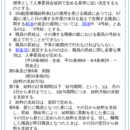
標準として人事委員会規則で定める基準に従い決定するも
のとする。
3
55歳
(医療職給料表
(1)
の適用を受ける職員にあつては、57
歳)
に達した日の属する年度の末日を超えて在職する職員に
関する
前項
の規定の適用については、
同項
中「4号給」とあ
るのは、「0号給」とする。
4
職員の昇給は、その属する職務の級における最高の号給を
超えて行うことができない。
5
職員の昇給は、予算の範囲内で行わなければならない。
6
前各項
に規定するもののほか、職員の昇給に関し必要な事
項は、人事委員会が定める。
(平19条例65・全改、平21条例66・令4条例29・一
部改正)
第5条及び第6条
削除
(昭32条例25)
(給料の支給方法)
第7条
給料の計算期間
(以下「給与期間」という。)
は、月の
1日から末日までとし、1給与期間につき、給料月額の全額
を支給する。
2
給料の支給日は、規則で定める。
第8条
新たに職員となつた者には、その日から給料を支給
し、昇給、降給等により、給料額に異動を生じた者には、
その日から新たに定められた給料を支給する。
但し、離職
した職員が即日職員となつたときは、その日の翌日から給
料を支給する。