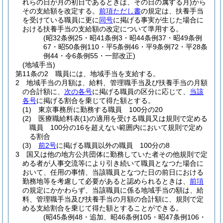
れらの日が月の初日であるときは、その日の属する月)
から
その支給額を改定する。
前項ただし書
の規定は、扶養手当
を受けている職員に更に
同号
に掲げる事実が生じた場合に
おける扶養手当の支給額の改定について準用する。
(昭32条例25・昭41条例3・昭44条例37・昭49条例
67・昭50条例110・平5条例46・平9条例72・平28条
例44・令6条例55・一部改正)
(地域手当)
第11条の2
職員には、地域手当を支給する。
2
地域手当の月額は、給料、管理職手当及び扶養手当の月額
の合計額に、
次の各号
に掲げる職員の区分に応じて、
当該
各号
に掲げる割合を乗じて得た額とする。
(1)
東京事務所に勤務する職員 100分の20
(2)
医療職給料表
(1)
の適用を受ける職員又は規則で定める
職員 100分の16を超えない範囲内において規則で定め
る割合
(3)
前2号
に掲げる職員以外の職員 100分の8
3
国又は他の地方公共団体に勤務していた者その他規則で定
める者が人事交流等により引き続いて職員となつた場合に
おいて、任用の事情、当該職員となつた日の前日における
勤務地等を考慮して必要があると認められるときは、
前項
の規定にかかわらず、当該職員に係る地域手当の額は、給
料、管理職手当及び扶養手当の月額の合計額に、規則で定
める支給割合を乗じて得た額とすることができる。
(昭45条例48・追加、昭46条例105・昭47条例106・