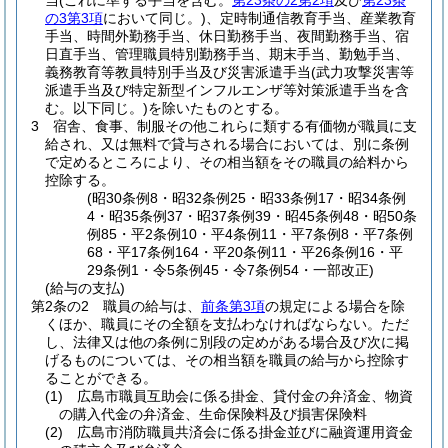
当
(これに準ずる手当を含む。
第23条の2第2項
及び
第23条
の3第3項
において同じ。)
、定時制通信教育手当、産業教育
手当、時間外勤務手当、休日勤務手当、夜間勤務手当、宿
日直手当、管理職員特別勤務手当、期末手当、勤勉手当、
義務教育等教員特別手当及び災害派遣手当
(武力攻撃災害等
派遣手当及び特定新型インフルエンザ等対策派遣手当を含
む。以下同じ。)
を除いたものとする。
3
宿舎、食事、制服その他これらに類する有価物が職員に支
給され、又は無料で貸与される場合においては、別に条例
で定めるところにより、その相当額をその職員の給料から
控除する。
(昭30条例8・昭32条例25・昭33条例17・昭34条例
4・昭35条例37・昭37条例39・昭45条例48・昭50条
例85・平2条例10・平4条例11・平7条例8・平7条例
68・平17条例164・平20条例11・平26条例16・平
29条例1・令5条例45・令7条例54・一部改正)
(給与の支払)
第2条の2
職員の給与は、
前条第3項
の規定による場合を除
くほか、職員にその全額を支払わなければならない。
ただ
し、法律又は他の条例に別段の定めがある場合及び次に掲
げるものについては、その相当額を職員の給与から控除す
ることができる。
(1)
広島市職員互助会に係る掛金、貸付金の弁済金、物資
の購入代金の弁済金、生命保険料及び損害保険料
(2)
広島市消防職員共済会に係る掛金並びに融資運用資金