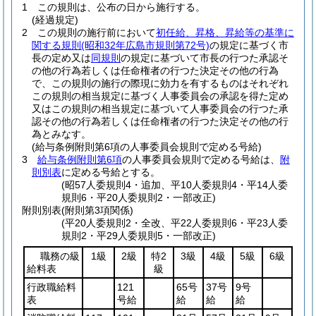
1
この規則は、公布の日から施行する。
(経過規定)
2
この規則の施行前において
初任給、昇格、昇給等の基準に
関する規則
(昭和32年広島市規則第72号)
の規定に基づく市
長の定め又は
同規則
の規定に基づいて市長の行つた承認そ
の他の行為若しくは任命権者の行つた決定その他の行為
で、この規則の施行の際現に効力を有するものはそれぞれ
この規則の相当規定に基づく人事委員会の承認を得た定め
又はこの規則の相当規定に基づいて人事委員会の行つた承
認その他の行為若しくは任命権者の行つた決定その他の行
為とみなす。
(給与条例附則第6項の人事委員会規則で定める号給)
3
給与条例附則第6項
の人事委員会規則で定める号給は、
附
則別表
に定める号給とする。
(昭57人委規則4・追加、平10人委規則4・平14人委
規則6・平20人委規則2・一部改正)
附則別表
(附則第3項関係)
(平20人委規則2・全改、平22人委規則6・平23人委
規則2・平29人委規則5・一部改正)
職務の級
1級
2級
特2
3級
4級
5級
6級
給料表
級
行政職給料
121
65号
37号
9号
表
号給
給
給
給