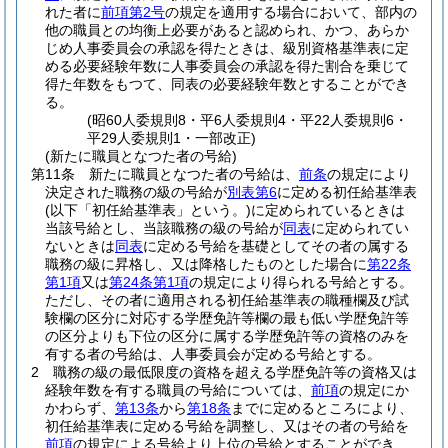
れた者に
前項第2号
の規定を適用する場合において、部内の
他の職員との均衡上必要があると認められ、かつ、あらか
じめ人事委員会の承認を得たときは、級別資格基準表に定
める必要経験年数に人事委員会の承認を得た割合を乗じて
得た年数をもつて、同表の必要経験年数とすることができ
る。
(昭60人委規則8・平6人委規則4・平22人委規則6・
平29人委規則1・一部改正)
(新たに職員となつた者の号給)
第11条
新たに職員となつた者の号給は、
前条
の規定により
決定された職務の級の号給が
別表第6
に定める初任給基準表
(以下「初任給基準表」という。)
に定められているときは
当該号給とし、当該職務の級の号給が
同表
に定められてい
ないときは
同表
に定める号給を基礎としてその者の属する
職務の級に昇格し、又は降格したものとした場合に
第22条
第1項
又は
第24条第1項
の規定により得られる号給とする。
ただし、その者に適用される初任給基準表の職種欄及び試
験欄の区分に対応する学歴免許等欄の最も低い学歴免許等
の区分よりも下位の区分に属する学歴免許等の資格のみを
有する者の号給は、人事委員会が定める号給とする。
2
職務の級の最低限度の資格を超える学歴免許等の資格又は
経験年数を有する職員の号給については、
前項
の規定にか
かわらず、
第13条
から
第18条
までに定めるところにより、
初任給基準表に定める号給を調整し、又はその者の号給を
前項
の規定による号給より上位の号給とすることができ