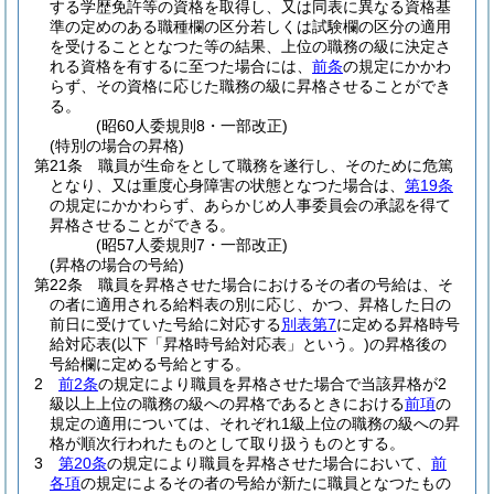
する学歴免許等の資格を取得し、又は同表に異なる資格基
準の定めのある職種欄の区分若しくは試験欄の区分の適用
を受けることとなつた等の結果、上位の職務の級に決定さ
れる資格を有するに至つた場合には、
前条
の規定にかかわ
らず、その資格に応じた職務の級に昇格させることができ
る。
(昭60人委規則8・一部改正)
(特別の場合の昇格)
第21条
職員が生命をとして職務を遂行し、そのために危篤
となり、又は重度心身障害の状態となつた場合は、
第19条
の規定にかかわらず、あらかじめ人事委員会の承認を得て
昇格させることができる。
(昭57人委規則7・一部改正)
(昇格の場合の号給)
第22条
職員を昇格させた場合におけるその者の号給は、そ
の者に適用される給料表の別に応じ、かつ、昇格した日の
前日に受けていた号給に対応する
別表第7
に定める昇格時号
給対応表
(以下「昇格時号給対応表」という。)
の昇格後の
号給欄に定める号給とする。
2
前2条
の規定により職員を昇格させた場合で当該昇格が2
級以上上位の職務の級への昇格であるときにおける
前項
の
規定の適用については、それぞれ1級上位の職務の級への昇
格が順次行われたものとして取り扱うものとする。
3
第20条
の規定により職員を昇格させた場合において、
前
各項
の規定によるその者の号給が新たに職員となつたもの