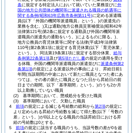
条
に規定する特定法人において就いていた業務並びに
外
国の地方公共団体の機関等に派遣される職員の処遇等に
関する条例
(昭和63年広島市条例第11号)
に定める派遣職
員
(以下「外国の機関等派遣職員」という。)
の派遣先の
業務を含む。)
又は通勤
(地方公務員災害補償法
(昭和42年
法律第121号)
第2条に規定する通勤及び外国の機関等派
遣職員の派遣先の通勤をいう。)
によるものに限る。)
、
地方公務員の育児休業等に関する法律
(平成3年法律第
110号)
第2条第1項に規定する育児休業
(以下「育児休業」
という。)
、同法第19条第1項に規定する部分休業、
給与
条例第22条第1項
及び
第5項ただし書
の規定の適用を受け
る休職、外国の機関等派遣職員の派遣並びに
派遣条例第2
条第1項
の規定による派遣以外の事由により、昇給日前1
年間
(当該期間の中途において新たに職員となつた者にあ
つては、その者の新たに職員となつた日から昇給日の前
日までの期間。以下「基準期間」という。)
のうち2か月
以上勤務していない職員
(2)
基準期間において、懲戒処分を受けた職員
(3)
基準期間において、欠勤した職員
4
前項
の規定による減じる号給数の総和から
第2項
の規定に
より定められる昇給の号給数を減じて得た数
(以下「号数の
差」という。)
が0以上となる職員の当該昇給日における昇
給の号給数は0とする。
5
前項
の規定に該当する職員のうち、当該号数の差が0を超