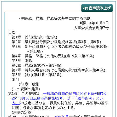
○初任給、昇格、昇給等の基準に関する規則
昭和54年10月1日
人事委員会規則第7号
目次
第1章
総則
(第1条・第2条)
第2章
級別職務分類及び級別資格基準
(第3条～第9条)
第3章
新たに職員となつた者の職務の級及び号給
(第10条
～第18条)
第4章
昇格、降格その他の異動
(第19条～第25条)
第5章
削除
第6章
昇給
(第30条～第37条)
第7章
特別の場合における号給の決定
(第38条～第40条)
第8章
雑則
(第41条・第42条)
附則
第1章
総則
(この規則の趣旨)
第1条
この規則は、
一般職の職員の給与に関する条例
(昭和
26年3月30日広島市条例第62号。以下「給与条例」とい
う。)
の規定に基づき、職員の初任給、昇格、昇給等の基準
に関し必要な事項を定めるものとする。
(用語の定義)