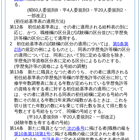
る。
(昭60人委規則8・平4人委規則3・平20人委規則2・
一部改正)
(初任給基準表の適用方法)
第12条
初任給基準表は、その者に適用される給料表の別に
応じ、かつ、職種欄の区分及び試験欄の区分並びに学歴免
許等欄の区分に応じて適用する。
2
初任給基準表の試験欄の区分の適用については、
第5条第
2項
の規定の例によるものとし、同表の学歴免許等欄の区分
の適用については、同表において別に定める場合を除き、
学歴免許等資格区分表に定める区分によるものとする。
(学歴免許等の資格による号給の調整)
第13条
新たに職員となつた者のうち、その者に適用される
初任給基準表の学歴免許等欄の学歴免許等の区分に対して
修学年数調整表に加える年数が定められている学歴免許等
の資格を有する者に対する初任給基準表の適用について
は、その者に適用される同表の初任給欄に定める号給の号
数にその加える年数
(1年未満の端数があるときは、これを
切り捨てた年数)
の数に4を乗じて得た数を加えて得た数を
号数とする号給をもつて、同欄の号給とする。
(平10人委規則8・平20人委規則2・一部改正)
(経験年数を有する者の号給)
第14条
新たに職員となつた
次の各号
に掲げる者
(職務の級を
第10条第1項第1号
に掲げる職務の級に決定された者を除
く。)
のうち、
当該各号
に定める経験年数を有する者の号給