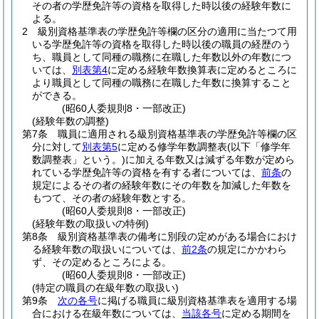
その者の学歴免許等の資格を取得した時以後の経験年数に
よる。
2
級別資格基準表の学歴免許等欄の区分の適用に当たつて用
いる学歴免許等の資格を取得した時以後の職員の経歴のう
ち、職員として同種の職務に在職した年数以外の年数につ
いては、
別表第4
に定める経験年数換算表に定めるところに
より職員として同種の職務に在職した年数に換算すること
ができる。
(昭60人委規則8・一部改正)
(経験年数の調整)
第7条
職員に適用される級別資格基準表の学歴免許等欄の区
分に対して
別表第5
に定める修学年数調整表
(以下「修学年
数調整表」という。)
に加える年数又は減ずる年数が定めら
れている学歴免許等の資格を有する者については、
前条
の
規定によるその者の経験年数にその年数を加減した年数を
もつて、その者の経験年数とする。
(昭60人委規則8・一部改正)
(経験年数の取扱いの特例)
第8条
級別資格基準表の備考に別段の定めがある場合におけ
る経験年数の取扱いについては、
前2条
の規定にかかわら
ず、その定めるところによる。
(昭60人委規則8・一部改正)
(特定の職員の在級年数の取扱い)
第9条
次の各号
に掲げる職員に級別資格基準表を適用する場
合における在級年数については、
当該各号
に定める期間を