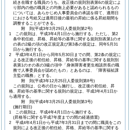
続き在職する職員のうち、改正後の規則別表第6の規定によ
り部内の他の職員との均衡上必要があると認められるもの
については、あらかじめ人事委員会の承認を得て、適用日
における号給又は適用日後の最初の昇給に係る昇給期間を
調整することができる。
附
則
(平成3年3月29日
人委規則第2号)
1
この規則は、平成3年4月1日から施行する。
ただし、第2
条中初任給、昇格、昇給等の基準に関する規則別表第1のオ
の表の2級の項の改正規定及び第3条の規定は、同年5月31
日から施行する。
2
平成3年4月1日から同年5月30日までの間、第2条の規定に
よる改正後の初任給、昇格、昇給等の基準に関する規則別
表第1のオの表の3級の項中「身体障害者更生相談所長の職
務で人事委員会が認めたもの」とあるのは、「障害福祉課
主監の職務」とする。
附
則
(平成3年12月25日
人委規則第8号)
この規則は、公布の日から施行し、改正後の初任給、昇
格、昇給等の基準に関する規則の規定は、平成3年4月1日か
ら適用する。
附
則
(平成4年3月25日
人委規則第3号)
(施行期日)
1
この規則は、平成4年4月1日から施行する。
(昇格等に関する平成7年度までの間の経過措置)
2
平成4年4月1日から平成7年3月31日までの間に職員をこの
規則による改正後の初任給、昇格、昇給等の基準に関する