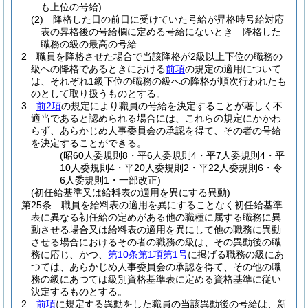
も上位の号給)
(2)
降格した日の前日に受けていた号給が昇格時号給対応
表の昇格後の号給欄に定める号給にないとき 降格した
職務の級の最高の号給
2
職員を降格させた場合で当該降格が2級以上下位の職務の
級への降格であるときにおける
前項
の規定の適用について
は、それぞれ1級下位の職務の級への降格が順次行われたも
のとして取り扱うものとする。
3
前2項
の規定により職員の号給を決定することが著しく不
適当であると認められる場合には、これらの規定にかかわ
らず、あらかじめ人事委員会の承認を得て、その者の号給
を決定することができる。
(昭60人委規則8・平6人委規則4・平7人委規則4・平
10人委規則4・平20人委規則2・平22人委規則6・令
6人委規則1・一部改正)
(初任給基準又は給料表の適用を異にする異動)
第25条
職員を給料表の適用を異にすることなく初任給基準
表に異なる初任給の定めがある他の職種に属する職務に異
動させる場合又は給料表の適用を異にして他の職務に異動
させる場合におけるその者の職務の級は、その異動後の職
務に応じ、かつ、
第10条第1項第1号
に掲げる職務の級にあ
つては、あらかじめ人事委員会の承認を得て、その他の職
務の級にあつては級別資格基準表に定める資格基準に従い
決定するものとする。
2
前項
に規定する異動をした職員の当該異動後の号給は、新