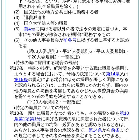
下「地公法」という。)
第57条に規定する単純な労務に雇
用される者
(企業職員を除く。)
(2)
国又は他の地方公共団体に勤務する者
(3)
退職派遣者
(4)
国立大学法人等の職員
(5)
前4号
に掲げる者以外の者で法令の規定に基づき、本
市にその業務が移管される機関に勤務するもの
(6)
その他人事委員会が
前各号
に掲げる者に準ずると認め
る者
(昭63人委規則3・平14人委規則6・平16人委規則1・
平20人委規則2・一部改正)
(特殊の職に採用する場合の号給)
第17条
特殊の技術、経験等を必要とする職に職員を採用し
ようとする場合において、号給の決定について
第14条
又は
第15条
の規定による場合にはその採用が著しく困難になる
と認められるときは、これらの規定にかかわらず、部内の
他の職員との均衡を考慮してあらかじめ人事委員会の承認
を得てその者の号給を決定することができる。
(平20人委規則2・一部改正)
(特定の職員についての号給)
第18条
新たに職員となつた者のうち、その職務の級を
第10
条第1項第1号
に掲げる職務の級に決定された者について部
内の他の職員との均衡上必要があると認められるときは、
あらかじめ人事委員会の承認を得て、
第14条
から
前条
まで
の規定に準じてその者の号給を決定することができる。