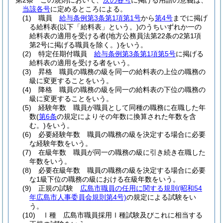
第2条
この規則において、
次の各号
に掲げる用語の意義は、
当該各号
に定めるところによる。
(1)
職員
給与条例第3条第1項第1号
から
第4号
までに掲げ
る給料表
(以下「給料表」という。)
のうちいずれか一の
給料表の適用を受ける者
(地方公務員法第22条の2第1項
第2号に掲げる職員を除く。)
をいう。
(2)
特定任期付職員
給与条例第3条第1項第5号
に掲げる
給料表の適用を受ける者をいう。
(3)
昇格 職員の職務の級を同一の給料表の上位の職務の
級に変更することをいう。
(4)
降格 職員の職務の級を同一の給料表の下位の職務の
級に変更することをいう。
(5)
経験年数 職員が職員として同種の職務に在職した年
数
(
第6条
の規定によりその年数に換算された年数を含
む。)
をいう。
(6)
必要経験年数 職員の職務の級を決定する場合に必要
な経験年数をいう。
(7)
在級年数 職員が同一の職務の級に引き続き在職した
年数をいう。
(8)
必要在級年数 職員の職務の級を決定する場合に必要
な1級下位の職務の級における在級年数をいう。
(9)
正規の試験
広島市職員の任用に関する規則
(昭和54
年広島市人事委員会規則第4号)
の規定による試験をい
う。
(10)
Ⅰ種 広島市職員採用Ⅰ種試験及びこれに相当する