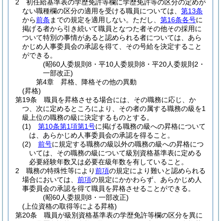
2
初任給基準表の学歴免許等欄に学歴免許等の区分の定めが
ない職種欄の区分の適用を受ける職員については、
第13条
から
前条
までの規定を適用しない。
ただし、
第16条各号
に
掲げる者から引き続いて職員となつた者その他その採用に
ついて特別の事情があると認められる者については、あら
かじめ人事委員会の承認を得て、その号給を決定すること
ができる。
(昭60人委規則8・平10人委規則8・平20人委規則2・
一部改正)
第4章
昇格、降格その他の異動
(昇格)
第19条
職員を昇格させる場合には、その職務に応じ、か
つ、次に定めるところにより、その者の属する職務の級を1
級上位の職務の級に決定するものとする。
(1)
第10条第1項第1号
に掲げる職務の級への昇格について
は、あらかじめ人事委員会の承認を得ること。
(2)
前号
に規定する職務の級以外の職務の級への昇格につ
いては、その職務の級について級別資格基準表に定める
必要経験年数又は必要在級年数を有していること。
2
職務の特殊性等により
前項
の規定により難いと認められる
場合においては、
前項
の規定にかかわらず、あらかじめ人
事委員会の承認を得て職員を昇格させることができる。
(昭60人委規則8・一部改正)
(上位資格の取得等による昇格)
第20条
職員が級別資格基準表の学歴免許等欄の区分を異に