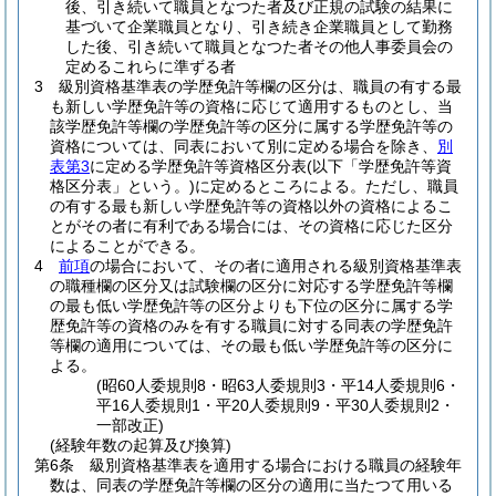
後、引き続いて職員となつた者及び正規の試験の結果に
基づいて企業職員となり、引き続き企業職員として勤務
した後、引き続いて職員となつた者その他人事委員会の
定めるこれらに準ずる者
3
級別資格基準表の学歴免許等欄の区分は、職員の有する最
も新しい学歴免許等の資格に応じて適用するものとし、当
該学歴免許等欄の学歴免許等の区分に属する学歴免許等の
資格については、同表において別に定める場合を除き、
別
表第3
に定める学歴免許等資格区分表
(以下「学歴免許等資
格区分表」という。)
に定めるところによる。
ただし、職員
の有する最も新しい学歴免許等の資格以外の資格によるこ
とがその者に有利である場合には、その資格に応じた区分
によることができる。
4
前項
の場合において、その者に適用される級別資格基準表
の職種欄の区分又は試験欄の区分に対応する学歴免許等欄
の最も低い学歴免許等の区分よりも下位の区分に属する学
歴免許等の資格のみを有する職員に対する同表の学歴免許
等欄の適用については、その最も低い学歴免許等の区分に
よる。
(昭60人委規則8・昭63人委規則3・平14人委規則6・
平16人委規則1・平20人委規則9・平30人委規則2・
一部改正)
(経験年数の起算及び換算)
第6条
級別資格基準表を適用する場合における職員の経験年
数は、同表の学歴免許等欄の区分の適用に当たつて用いる