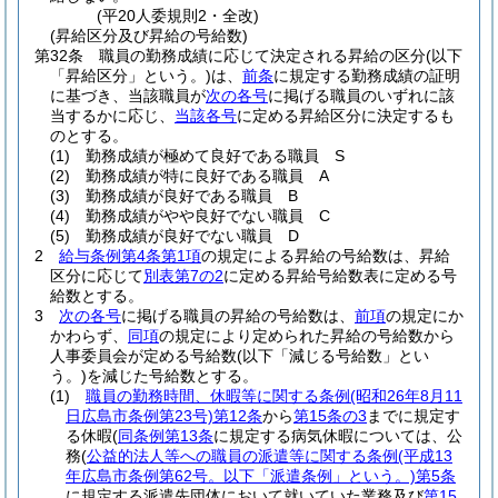
(平20人委規則2・全改)
(昇給区分及び昇給の号給数)
第32条
職員の勤務成績に応じて決定される昇給の区分
(以下
「昇給区分」という。)
は、
前条
に規定する勤務成績の証明
に基づき、当該職員が
次の各号
に掲げる職員のいずれに該
当するかに応じ、
当該各号
に定める昇給区分に決定するも
のとする。
(1)
勤務成績が極めて良好である職員 S
(2)
勤務成績が特に良好である職員 A
(3)
勤務成績が良好である職員 B
(4)
勤務成績がやや良好でない職員 C
(5)
勤務成績が良好でない職員 D
2
給与条例第4条第1項
の規定による昇給の号給数は、昇給
区分に応じて
別表第7の2
に定める昇給号給数表に定める号
給数とする。
3
次の各号
に掲げる職員の昇給の号給数は、
前項
の規定にか
かわらず、
同項
の規定により定められた昇給の号給数から
人事委員会が定める号給数
(以下「減じる号給数」とい
う。)
を減じた号給数とする。
(1)
職員の勤務時間、休暇等に関する条例
(昭和26年8月11
日広島市条例第23号)
第12条
から
第15条の3
までに規定す
る休暇
(
同条例第13条
に規定する病気休暇については、公
務
(
公益的法人等への職員の派遣等に関する条例
(平成13
年広島市条例第62号。以下「派遣条例」という。)
第5条
に規定する派遣先団体において就いていた業務及び
第15