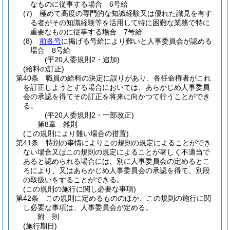
なものに従事する場合 6号給
(7)
極めて高度の専門的な知識経験又は優れた識見を有す
る者がその知識経験等を活用して特に困難な業務で特に
重要なものに従事する場合 7号給
(8)
前各号
に掲げる号給により難いと人事委員会が認める
場合 8号給
(平20人委規則2・追加)
(給料の訂正)
第40条
職員の給料の決定に誤りがあり、各任命権者がこれ
を訂正しようとする場合においては、あらかじめ人事委員
会の承認を得てその訂正を将来に向かつて行うことができ
る。
(平20人委規則2・一部改正)
第8章
雑則
(この規則により難い場合の措置)
第41条
特別の事情によりこの規則の規定によることができ
ない場合又はこの規則の規定によることが著しく不適当で
あると認められる場合には、別に人事委員会の定めるとこ
ろにより、又はあらかじめ人事委員会の承認を得て、別段
の取扱いをすることができる。
(この規則の施行に関し必要な事項)
第42条
この規則に定めるもののほか、この規則の施行に関
し必要な事項は、人事委員会が定める。
附
則
(施行期日)