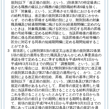
規則
(以下「改正後の規則」という。)
別表第7の特定級表に
定める職務の級以上の職務の級
(消防職給料表6級を除く。
以下「対象級」という。)
に昇格させた場合におけるその者
の給料月額は、改正後の規則第22条第1項の規定にかかわ
らず、その者が昇格する時期の別により、附則別表の対象
職員欄及び経過期間欄に掲げる区分
(経過期間欄に定めのな
いときは、対象職員欄に掲げる区分)
に対応する同表の昇格
後の号給等欄に定める給料月額とし、当該昇格後の最初の
昇給に係る昇給期間については、当該昇格後の号給等欄の
区分に対応する同表の短縮期間欄に定める期間短縮するこ
とができる。
3
前項若しくは附則第5項の規定又は改正後の規則第22条第
1項の規定の適用を受けた職員及びあらかじめ人事委員会の
承認を得て定めるこれに準ずる職員を平成4年4月1日から
平成8年3月31日までの間
(以下「調整期間」という。)
に昇
格させた場合には、前項及び附則第5項の規定並びに改正後
の規則第22条及び第27条の規定の適用がなく、かつ、この
規則による改正前の初任給、昇格、昇給等の基準に関する
規則
(以下「改正前の規則」という。)
第22条及び第27条の
規定の適用があるものとして、昇給等の規定を適用した場
合に当該昇格の日の前日に受けることとなる給料月額及び
これを受けることとなったとみなすことのできる日から当
該昇格の日の前日までの期間に相当する期間を基礎とし
て、前項の規定
(平成7年4月1日から平成8年3月31日までの
間にあっては改正後の規則第22条及び第27条の規定)
を適