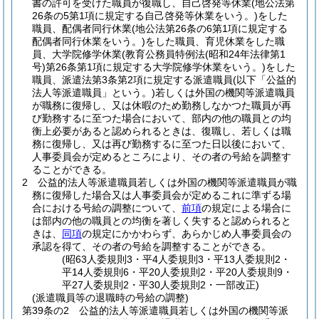
書の許可を受けた職員が復職し、自己啓発等休業
(地公法第
26条の5第1項に規定する自己啓発等休業をいう。)
をした
職員、配偶者同行休業
(地公法第26条の6第1項に規定する
配偶者同行休業をいう。)
をした職員、育児休業をした職
員、大学院修学休業
(教育公務員特例法
(昭和24年法律第1
号)
第26条第1項に規定する大学院修学休業をいう。)
をした
職員、派遣法第3条第2項に規定する派遣職員
(以下「公益的
法人等派遣職員」という。)
若しくは外国の機関等派遣職員
が職務に復帰し、又は休暇のため勤務しなかつた職員が再
び勤務するに至つた場合において、部内の他の職員との均
衡上必要があると認められるときは、復職し、若しくは職
務に復帰し、又は再び勤務するに至つた日以後において、
人事委員会が定めるところにより、その者の号給を調整す
ることができる。
2
公益的法人等派遣職員若しくは外国の機関等派遣職員が職
務に復帰した場合又は人事委員会が定めるこれに準ずる場
合における号給の調整について、
前項
の規定による場合に
は部内の他の職員との均衡を著しく失すると認められると
きは、
同項
の規定にかかわらず、あらかじめ人事委員会の
承認を得て、その者の号給を調整することができる。
(昭63人委規則3・平4人委規則3・平13人委規則2・
平14人委規則6・平20人委規則2・平20人委規則9・
平27人委規則2・平30人委規則2・一部改正)
(派遣職員等の退職時の号給の調整)
第39条の2
公益的法人等派遣職員若しくは外国の機関等派