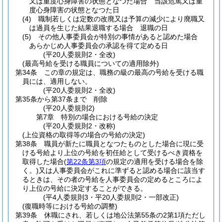
又は重度心身障害の状態となつた場合 当該危篤又は重
度心身障害の状態となつた日
(4)
職制若しくは定数の改廃又は予算の減少により廃職又
は過員を生じた結果退職する場合 退職の日
(5)
その他人事委員会が特別の事情があると認めた場合
あらかじめ人事委員会の承認を得て定める日
(平20人委規則2・全改)
(最高号給を受ける職員についての適用除外)
第34条
この章の規定は、職務の級の最高の号給を受ける職
員には、適用しない。
(平20人委規則2・全改)
第35条から第37条まで
削除
(平20人委規則2)
第7章
特別の場合における号給の決定
(平20人委規則2・改称)
(上位資格の取得等の場合の号給の決定)
第38条
職員が新たに職員となつたものとした場合に現に受
ける号給より上位の号給を初任給として受けるべき資格を
取得した場合
(
第22条第3項
の規定の適用を受ける場合を除
く。)
又は人事委員会がこれに準ずると認める場合に該当す
るときは、その者の号給を人事委員会の定めるところによ
り上位の号給に決定することができる。
(平4人委規則3・平20人委規則2・一部改正)
(復職時等における号給の調整)
第39条
休職にされ、若しくは地公法第55条の2第1項ただし