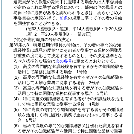
遣職員がその派遣の期間中に退職する場合又は人事委員会
が定めるこれに準ずる場合において、部内の他の職員との
均衡上特に必要があると認められるときは、あらかじめ人
事委員会の承認を得て、
前条
の規定に準じてその者の号給
を調整することができる。
(昭63人委規則3・追加、平14人委規則6・平20人委
規則2・平20人委規則9・一部改正)
(特定任期付職員の号給の決定)
第39条の3
特定任期付職員の号給は、その者の専門的な知
識経験又は識見の度並びにその者が従事する業務の困難及
び重要の度に応じて決定するものとし、その決定基準とな
るべき標準的な場合は
次の各号
に定めるとおりとする。
(1)
高度の専門的な知識経験を有する者がその知識経験を
活用して業務に従事する場合 1号給
(2)
高度の専門的な知識経験を有する者がその知識経験を
活用して困難な業務に従事する場合 2号給
(3)
高度の専門的な知識経験を有する者がその知識経験を
活用して特に困難な業務に従事する場合 3号給
(4)
特に高度の知識経験を有する者がその知識経験を活用
して特に困難な業務に従事する場合 4号給
(5)
特に高度の専門的な知識経験を有する者がその知識経
験を活用して特に困難な業務で重要なものに従事する場
合 5号給
(6)
極めて高度の専門的な知識経験又は優れた識見を有す
る者がその知識経験等を活用して特に困難な業務で重要