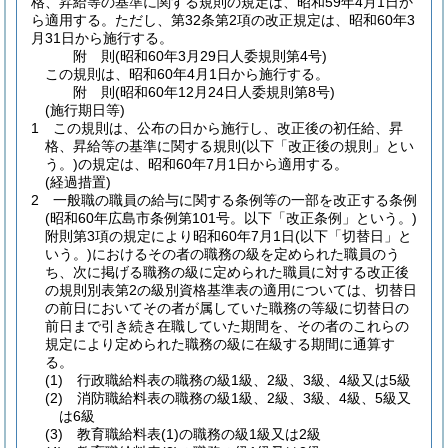
格、昇給等の基準に関する規則の規定は、昭和59年4月1日か
ら適用する。
ただし、第32条第2項の改正規定は、昭和60年3
月31日から施行する。
附
則
(昭和60年3月29日
人委規則第4号)
この規則は、昭和60年4月1日から施行する。
附
則
(昭和60年12月24日
人委規則第8号)
(施行期日等)
1
この規則は、公布の日から施行し、改正後の初任給、昇
格、昇給等の基準に関する規則
(以下「改正後の規則」とい
う。)
の規定は、昭和60年7月1日から適用する。
(経過措置)
2
一般職の職員の給与に関する条例等の一部を改正する条例
(昭和60年広島市条例第101号。以下「改正条例」という。)
附則第3項の規定により昭和60年7月1日
(以下「切替日」と
いう。)
におけるその者の職務の級を定められた職員のう
ち、次に掲げる職務の級に定められた職員に対する改正後
の規則別表第2の級別資格基準表の適用については、切替日
の前日においてその者が属していた職務の等級に切替日の
前日まで引き続き在職していた期間を、その者のこれらの
規定により定められた職務の級に在級する期間に通算す
る。
(1)
行政職給料表の職務の級1級、2級、3級、4級又は5級
(2)
消防職給料表の職務の級1級、2級、3級、4級、5級又
は6級
(3)
教育職給料表
(1)
の職務の級1級又は2級