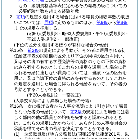
同項ただし書
に規定する人事委員会の定める号給である
もの 級別資格基準表に定めるその職務の級についての
必要経験年数を超える経験年数
2
前項
の規定を適用する場合における職員の経験年数の取扱
いについては、
同項
に定めるもののほか、
第6条
から
第8条
までの規定を準用する。
(昭60人委規則8・昭63人委規則3・平10人委規則8・
平20人委規則2・一部改正)
(下位の区分を適用するほうが有利な場合の号給)
第15条
前2条
の規定による号給が、その者に適用される初
任給基準表の試験欄の区分より下位の同欄の区分を用い、
又はその者の有する学歴免許等の資格のうちの下位の資格
のみを有するものとしてこれらの規定を適用した場合に得
られる号給に達しない職員については、当該下位の区分を
用い、又は当該下位の資格のみを有するものとしてこれら
の規定を適用した場合に得られる号給をもつて、その者の
号給とすることができる。
(平20人委規則2・一部改正)
(人事交流等により異動した場合の号給)
第16条
次に掲げる者から人事交流等により引き続いて職員
となつた者の号給について、
前2条
の規定による場合には著
しく部内の他の職員との均衡を失すると認められるとき
は、これらの規定にかかわらず、あらかじめ人事委員会の
承認を得てその者の号給を決定することができる。
(1)
企業職員及び地方公務員法
(昭和25年法律第261号。以