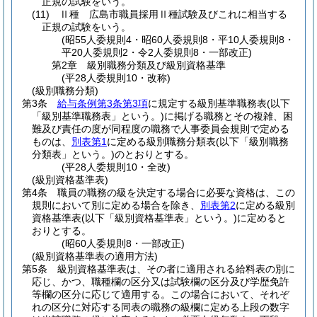
正規の試験をいう。
(11)
Ⅱ種 広島市職員採用Ⅱ種試験及びこれに相当する
正規の試験をいう。
(昭55人委規則4・昭60人委規則8・平10人委規則8・
平20人委規則2・令2人委規則8・一部改正)
第2章
級別職務分類及び級別資格基準
(平28人委規則10・改称)
(級別職務分類)
第3条
給与条例第3条第3項
に規定する級別基準職務表
(以下
「級別基準職務表」という。)
に掲げる職務とその複雑、困
難及び責任の度が同程度の職務で人事委員会規則で定める
ものは、
別表第1
に定める級別職務分類表
(以下「級別職務
分類表」という。)
のとおりとする。
(平28人委規則10・全改)
(級別資格基準表)
第4条
職員の職務の級を決定する場合に必要な資格は、この
規則において別に定める場合を除き、
別表第2
に定める級別
資格基準表
(以下「級別資格基準表」という。)
に定めると
おりとする。
(昭60人委規則8・一部改正)
(級別資格基準表の適用方法)
第5条
級別資格基準表は、その者に適用される給料表の別に
応じ、かつ、職種欄の区分又は試験欄の区分及び学歴免許
等欄の区分に応じて適用する。
この場合において、それぞ
れの区分に対応する同表の職務の級欄に定める上段の数字