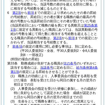
える者については、次年度以後の昇給日におけるその者の
昇給の号給数から、当該号数の差
(0を超える部分に限る。)
に相当する号給数を減じるものとする。
6
第2項
から
前項
までの規定により求められたその者の昇給
の号給数が、昇給日にその者が属する職務の級の最高の号
給の号数から当該昇給日の前日にその者が受けていた号給
(当該昇給日において職務の級を異にする異動又は
第25条第
1項
に規定する異動をした職員にあつては、当該異動後の号
給)
の号数を減じて得た数に相当する号給数を超えることと
なる職員の昇給の号給数は、
第2項
から
前項
までの規定にか
かわらず、当該相当する号給数とする。
7
前各項
の規定の運用に関し必要な事項は、別に定める。
(平20人委規則2・全改、平30人委規則2・令8人委規
則8・一部改正)
(特別の場合の昇給)
第33条
勤務成績が良好である職員が
次の各号
のいずれかに
該当する場合には、
当該各号
に定める日に、
給与条例第4条
第1項
の規定による昇給をさせることができる。
(1)
職務上の功績により、人事委員会の指定する表彰を受
けた場合 表彰を受けた日から同日の属する月の翌月の
初日までの日
(2)
人事委員会の指定を受けた研修に参加し、その成績が
特に良好なものとして認定された場合 成績が認定され
た日から同日の属する月の翌月の初日までの日
(3)
生命をとして職務を遂行し、そのために危篤となり、