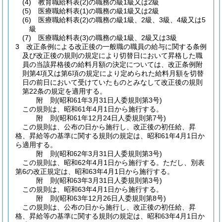
(4)
教育職給料表
(2)
の職務の級1級又は2級
(5)
医療職給料表
(1)
の職務の級1級又は2級
(6)
医療職給料表
(2)
の職務の級1級、2級、3級、4級又は5
級
(7)
医療職給料表
(3)
の職務の級1級、2級又は3級
3
改正条例による改正後の一般職の職員の給与に関する条例
及び改正後の規則の規定により切替日において昇格した職
員の当該昇格後の給料月額の決定については、改正条例附
則第4項又は第6項の規定により定められた給料月額を切替
日の前日において受けていたものとみなして改正後の規則
第22条の規定を適用する。
附
則
(昭和61年3月31日
人委規則第3号)
この規則は、昭和61年4月1日から施行する。
附
則
(昭和61年12月24日
人委規則第7号)
この規則は、公布の日から施行し、改正後の初任給、昇
格、昇給等の基準に関する規則の規定は、昭和61年4月1日か
ら適用する。
附
則
(昭和62年3月31日
人委規則第3号)
この規則は、昭和62年4月1日から施行する。
ただし、別表
第6の改正規定は、昭和63年4月1日から施行する。
附
則
(昭和63年3月31日
人委規則第3号)
この規則は、昭和63年4月1日から施行する。
附
則
(昭和63年12月26日
人委規則第8号)
この規則は、公布の日から施行し、改正後の初任給、昇
格、昇給等の基準に関する規則の規定は、昭和63年4月1日か