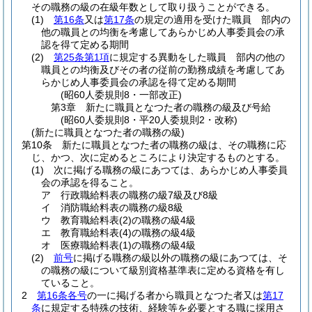
その職務の級の在級年数として取り扱うことができる。
(1)
第16条
又は
第17条
の規定の適用を受けた職員 部内の
他の職員との均衡を考慮してあらかじめ人事委員会の承
認を得て定める期間
(2)
第25条第1項
に規定する異動をした職員 部内の他の
職員との均衡及びその者の従前の勤務成績を考慮してあ
らかじめ人事委員会の承認を得て定める期間
(昭60人委規則8・一部改正)
第3章
新たに職員となつた者の職務の級及び号給
(昭60人委規則8・平20人委規則2・改称)
(新たに職員となつた者の職務の級)
第10条
新たに職員となつた者の職務の級は、その職務に応
じ、かつ、次に定めるところにより決定するものとする。
(1)
次に掲げる職務の級にあつては、あらかじめ人事委員
会の承認を得ること。
ア
行政職給料表の職務の級7級及び8級
イ
消防職給料表の職務の級8級
ウ
教育職給料表
(2)
の職務の級4級
エ
教育職給料表
(4)
の職務の級4級
オ
医療職給料表
(1)
の職務の級4級
(2)
前号
に掲げる職務の級以外の職務の級にあつては、そ
の職務の級について級別資格基準表に定める資格を有し
ていること。
2
第16条各号
の一に掲げる者から職員となつた者又は
第17
条
に規定する特殊の技術、経験等を必要とする職に採用さ