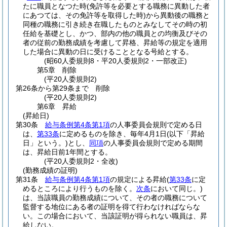
たに職員となつた時
(免許等を必要とする職務に異動した者
にあつては、その免許等を取得した時)
から異動後の職務と
同種の職務に引き続き在職したものとみなしてその時の初
任給を基礎とし、かつ、部内の他の職員との均衡及びその
者の従前の勤務成績を考慮して昇格、昇給等の規定を適用
した場合に異動の日に受けることとなる号給とする。
(昭60人委規則8・平20人委規則2・一部改正)
第5章
削除
(平20人委規則2)
第26条から第29条まで
削除
(平20人委規則2)
第6章
昇給
(昇給日)
第30条
給与条例第4条第1項
の人事委員会規則で定める日
は、
第33条
に定めるものを除き、毎年4月1日
(以下「昇給
日」という。)
とし、
同項
の人事委員会規則で定める期間
は、昇給日前1年間とする。
(平20人委規則2・全改)
(勤務成績の証明)
第31条
給与条例第4条第1項
の規定による昇給
(
第33条
に定
めるところにより行うものを除く。
次条
において同じ。)
は、当該職員の勤務成績について、その者の職務について
監督する地位にある者の証明を得て行わなければならな
い。
この場合において、当該証明が得られない職員は、昇
給しない。