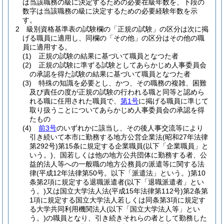
は当該職務の級に決定するための必要在級年数を、下段の
数字は当該職務の級に決定するための必要経験年数を示
す。
2
級別資格基準表の試験欄の「正規の試験」の区分は次に掲
げる職員に適用し、同欄の「その他」の区分はその他の職
員に適用する。
(1)
正規の試験の結果に基づいて職員となつた者
(2)
正規の試験に準ずる試験としてあらかじめ人事委員会
の承認を得た試験の結果に基づいて職員となつた者
(3)
特殊の知識を必要とし、かつ、その職務の複雑、困難
及び責任の度が正規の試験の行われる職と同等と認めら
れる職に任用された職員で、
第1号
に掲げる職員に準じて
取り扱うことについてあらかじめ人事委員会の承認を得
たもの
(4)
前3号
のいずれかに該当し、その後人事交流等により
引き続いて本市に勤務する地方公営企業法
(昭和27年法律
第292号)
第15条に規定する企業職員
(以下「企業職員」と
いう。)
、国若しくは他の地方公共団体に勤務する者、公
益的法人等への一般職の地方公務員の派遣等に関する法
律
(平成12年法律第50号。以下「派遣法」という。)
第10
条第2項に規定する退職派遣者
(以下「退職派遣者」とい
う。)
又は国立大学法人法
(平成15年法律第112号)
第2条第
1項に規定する国立大学法人若しくは同条第3項に規定す
る大学共同利用機関法人
(以下「国立大学法人等」とい
う。)
の職員となり、引き続きそれらの者として勤務した