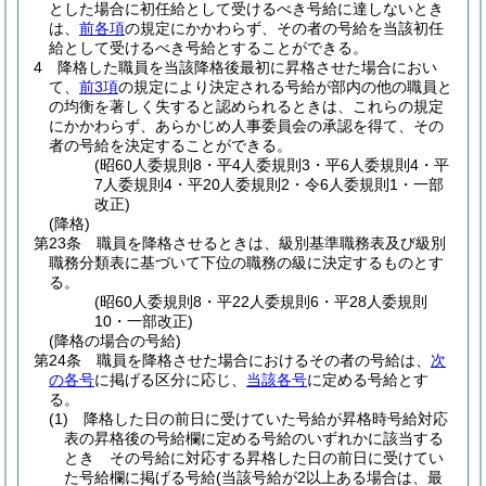
とした場合に初任給として受けるべき号給に達しないとき
は、
前各項
の規定にかかわらず、その者の号給を当該初任
給として受けるべき号給とすることができる。
4
降格した職員を当該降格後最初に昇格させた場合におい
て、
前3項
の規定により決定される号給が部内の他の職員と
の均衡を著しく失すると認められるときは、これらの規定
にかかわらず、あらかじめ人事委員会の承認を得て、その
者の号給を決定することができる。
(昭60人委規則8・平4人委規則3・平6人委規則4・平
7人委規則4・平20人委規則2・令6人委規則1・一部
改正)
(降格)
第23条
職員を降格させるときは、級別基準職務表及び級別
職務分類表に基づいて下位の職務の級に決定するものとす
る。
(昭60人委規則8・平22人委規則6・平28人委規則
10・一部改正)
(降格の場合の号給)
第24条
職員を降格させた場合におけるその者の号給は、
次
の各号
に掲げる区分に応じ、
当該各号
に定める号給とす
る。
(1)
降格した日の前日に受けていた号給が昇格時号給対応
表の昇格後の号給欄に定める号給のいずれかに該当する
とき その号給に対応する昇格した日の前日に受けてい
た号給欄に掲げる号給
(当該号給が2以上ある場合は、最