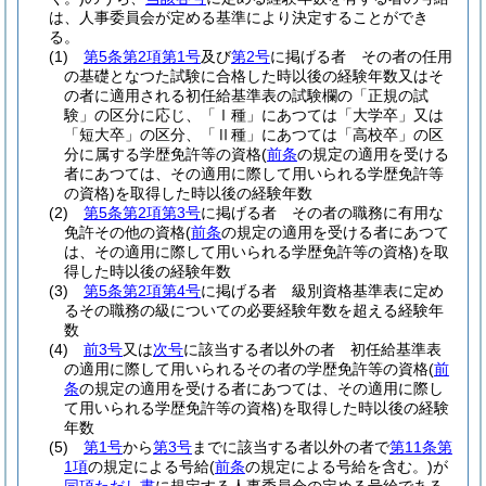
は、人事委員会が定める基準により決定することができ
る。
(1)
第5条第2項第1号
及び
第2号
に掲げる者 その者の任用
の基礎となつた試験に合格した時以後の経験年数又はそ
の者に適用される初任給基準表の試験欄の「正規の試
験」の区分に応じ、「Ⅰ種」にあつては「大学卒」又は
「短大卒」の区分、「Ⅱ種」にあつては「高校卒」の区
分に属する学歴免許等の資格
(
前条
の規定の適用を受ける
者にあつては、その適用に際して用いられる学歴免許等
の資格)
を取得した時以後の経験年数
(2)
第5条第2項第3号
に掲げる者 その者の職務に有用な
免許その他の資格
(
前条
の規定の適用を受ける者にあつて
は、その適用に際して用いられる学歴免許等の資格)
を取
得した時以後の経験年数
(3)
第5条第2項第4号
に掲げる者 級別資格基準表に定め
るその職務の級についての必要経験年数を超える経験年
数
(4)
前3号
又は
次号
に該当する者以外の者 初任給基準表
の適用に際して用いられるその者の学歴免許等の資格
(
前
条
の規定の適用を受ける者にあつては、その適用に際し
て用いられる学歴免許等の資格)
を取得した時以後の経験
年数
(5)
第1号
から
第3号
までに該当する者以外の者で
第11条第
1項
の規定による号給
(
前条
の規定による号給を含む。)
が