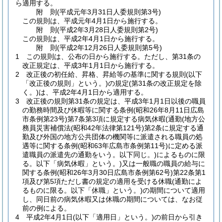
ら適用する。
附
則
(平成元年3月31日
人委規則第3号)
この規則は、平成元年4月1日から施行する。
附
則
(平成2年3月28日
人委規則第2号)
この規則は、平成2年4月1日から施行する。
附
則
(平成2年12月26日
人委規則第5号)
1
この規則は、公布の日から施行する。
ただし、第31条の
改正規定は、平成3年1月1日から施行する。
2
改正後の初任給、昇格、昇給等の基準に関する規則
(以下
「改正後の規則」という。)
の規定
(第31条の改正規定を除
く。)
は、平成2年4月1日から適用する。
3
改正後の規則第31条の規定は、平成3年1月1日以後の職員
の勤務時間及び休暇等に関する条例
(昭和26年8月11日広島
市条例第23号)
第7条第3項に規定する病気休暇
(通勤
(地方公
務員災害補償法
(昭和42年法律第121号)
第2条に規定する通
勤及び外国の地方公共団体の機関等に派遣される職員の処
遇等に関する条例
(昭和63年広島市条例第11号)
に定める派
遣職員の派遣先の通勤をいう。以下同じ。)
によるものに限
る。以下「病気休暇」という。)
又は一般職の職員の給与に
関する条例
(昭和26年3月30日広島市条例第62号)
第22条第1
項及び第5項ただし書の規定の適用を受ける休職
(通勤によ
るものに限る。以下「休職」という。)
の期間について適用
し、同日前の病気休暇又は休職の期間については、なお従
前の例による。
4
平成2年4月1日
(以下「適用日」という。)
の前日から引き