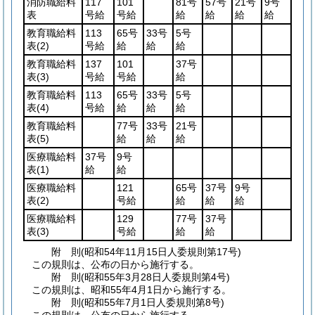
消防職給料
117
101
81号
57号
21号
9号
表
号給
号給
給
給
給
給
教育職給料
113
65号
33号
5号
表
(2)
号給
給
給
給
教育職給料
137
101
37号
表
(3)
号給
号給
給
教育職給料
113
65号
33号
5号
表
(4)
号給
給
給
給
教育職給料
77号
33号
21号
表
(5)
給
給
給
医療職給料
37号
9号
表
(1)
給
給
医療職給料
121
65号
37号
9号
表
(2)
号給
給
給
給
医療職給料
129
77号
37号
表
(3)
号給
給
給
附
則
(昭和54年11月15日
人委規則第17号)
この規則は、公布の日から施行する。
附
則
(昭和55年3月28日
人委規則第4号)
この規則は、昭和55年4月1日から施行する。
附
則
(昭和55年7月1日
人委規則第8号)