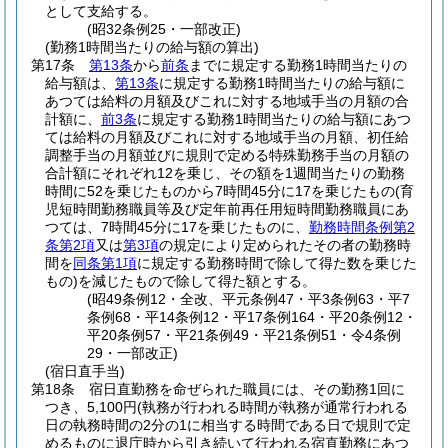
として支給する。
(昭32条例25・一部改正)
(勤務1時間当たりの給与額の算出)
第17条
第13条
から
前条
までに規定する勤務1時間当たりの
給与額は、
第13条
に規定する勤務1時間当たりの給与額に
あつては給料の月額及びこれに対する地域手当の月額の合
計額に、
前3条
に規定する勤務1時間当たりの給与額にあつ
ては給料の月額及びこれに対する地域手当の月額、初任給
調整手当の月額並びに規則で定める特殊勤務手当の月額の
合計額にそれぞれ12を乗じ、その額を1週間当たりの勤務
時間に52を乗じたものから7時間45分に17を乗じたもの
(育
児短時間勤務職員等及び定年前再任用短時間勤務職員にあ
つては、7時間45分に17を乗じたものに、
勤務時間条例第2
条第2項
又は
第3項
の規定により定められたその者の勤務時
間を
同条第1項
に規定する勤務時間で除して得た数を乗じた
もの)
を減じたもので除して得た額とする。
(昭49条例12・全改、平元条例47・平3条例63・平7
条例68・平14条例12・平17条例164・平20条例12・
平20条例57・平21条例49・平21条例51・令4条例
29・一部改正)
(宿日直手当)
第18条
宿日直勤務を命ぜられた職員には、その勤務1回に
つき、5,100円
(執務が行われる時間が執務が通常行われる
日の執務時間の2分の1に相当する時間である日で規則で定
めるものに退庁時から引き続いて行われる宿直勤務にあつ