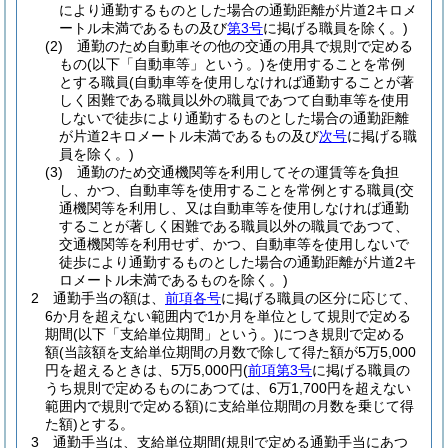
により通勤するものとした場合の通勤距離が片道2キロメ
ートル未満であるもの及び
第3号
に掲げる職員を除く。)
(2)
通勤のため自動車その他の交通の用具で規則で定める
もの
(以下「自動車等」という。)
を使用することを常例
とする職員
(自動車等を使用しなければ通勤することが著
しく困難である職員以外の職員であつて自動車等を使用
しないで徒歩により通勤するものとした場合の通勤距離
が片道2キロメートル未満であるもの及び
次号
に掲げる職
員を除く。)
(3)
通勤のため交通機関等を利用してその運賃等を負担
し、かつ、自動車等を使用することを常例とする職員
(交
通機関等を利用し、又は自動車等を使用しなければ通勤
することが著しく困難である職員以外の職員であつて、
交通機関等を利用せず、かつ、自動車等を使用しないで
徒歩により通勤するものとした場合の通勤距離が片道2キ
ロメートル未満であるものを除く。)
2
通勤手当の額は、
前項各号
に掲げる職員の区分に応じて、
6か月を超えない範囲内で1か月を単位として規則で定める
期間
(以下「支給単位期間」という。)
につき規則で定める
額
(当該額を支給単位期間の月数で除して得た額が5万5,000
円を超えるときは、5万5,000円
(
前項第3号
に掲げる職員の
うち規則で定めるものにあつては、6万1,700円を超えない
範囲内で規則で定める額)
に支給単位期間の月数を乗じて得
た額)
とする。
3
通勤手当は、支給単位期間
(規則で定める通勤手当にあつ