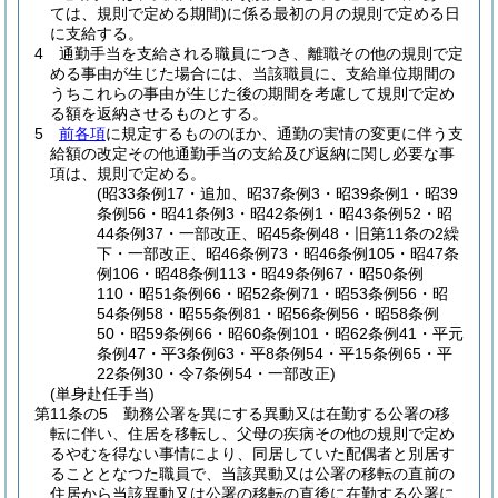
ては、規則で定める期間)
に係る最初の月の規則で定める日
に支給する。
4
通勤手当を支給される職員につき、離職その他の規則で定
める事由が生じた場合には、当該職員に、支給単位期間の
うちこれらの事由が生じた後の期間を考慮して規則で定め
る額を返納させるものとする。
5
前各項
に規定するもののほか、通勤の実情の変更に伴う支
給額の改定その他通勤手当の支給及び返納に関し必要な事
項は、規則で定める。
(昭33条例17・追加、昭37条例3・昭39条例1・昭39
条例56・昭41条例3・昭42条例1・昭43条例52・昭
44条例37・一部改正、昭45条例48・旧第11条の2繰
下・一部改正、昭46条例73・昭46条例105・昭47条
例106・昭48条例113・昭49条例67・昭50条例
110・昭51条例66・昭52条例71・昭53条例56・昭
54条例58・昭55条例81・昭56条例56・昭58条例
50・昭59条例66・昭60条例101・昭62条例41・平元
条例47・平3条例63・平8条例54・平15条例65・平
22条例30・令7条例54・一部改正)
(単身赴任手当)
第11条の5
勤務公署を異にする異動又は在勤する公署の移
転に伴い、住居を移転し、父母の疾病その他の規則で定め
るやむを得ない事情により、同居していた配偶者と別居す
ることとなつた職員で、当該異動又は公署の移転の直前の
住居から当該異動又は公署の移転の直後に在勤する公署に