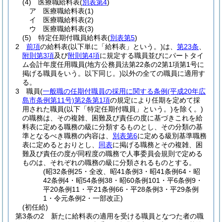
(4)
医療職給料表
(
別表第4
)
ア
医療職給料表
(1)
イ
医療職給料表
(2)
ウ
医療職給料表
(3)
(5)
特定任期付職員給料表
(
別表第5
)
2
前項
の給料表
(以下単に「給料表」という。)
は、
第23条
、
附則第3項
及び
附則第4項
に規定する職員並びにパートタイ
ム会計年度任用職員
(地方公務員法第22条の2第1項第1号に
掲げる職員をいう。以下同じ。)
以外の全ての職員に適用す
る。
3
職員
(
一般職の任期付職員の採用に関する条例
(平成20年広
島市条例第11号)
第2条第1項
の規定により任期を定めて採
用された職員
(以下「特定任期付職員」という。)
を除く。)
の職務は、その複雑、困難及び責任の度に基づきこれを給
料表に定める職務の級に分類するものとし、その分類の基
準となるべき職務の内容は、
別表第6
に定める級別基準職務
表に定めるとおりとし、
同表
に掲げる職務とその複雑、困
難及び責任の度が同程度の職務で人事委員会規則で定める
ものは、それぞれの職務の級に分類されるものとする。
(昭32条例25・全改、昭41条例3・昭41条例64・昭
42条例4・昭54条例38・昭60条例101・平6条例9・
平20条例11・平21条例66・平28条例3・平29条例
1・令元条例2・一部改正)
(初任給)
第3条の2
新たに給料表の適用を受ける職員となつた者の職