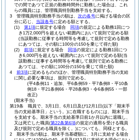
での間であつて正規の勤務時間外に勤務した場合は、これ
らの職員には、管理職員特別勤務手当を支給する。
3
管理職員特別勤務手当の額は、
次の各号
に掲げる場合の区
分に応じ、
当該各号
に定める額とする。
(1)
第1項
に規定する場合
同項
の規定による勤務1回につ
き1万2,000円を超えない範囲内において規則で定める額
(当該勤務に従事する時間等を考慮して規則で定める勤務
にあつては、その額に100分の150を乗じて得た額)
(2)
前項
に規定する場合
同項
の規定による勤務1回につ
き6,000円を超えない範囲内において規則で定める額
(当
該勤務に従事する時間等を考慮して規則で定める勤務に
あつては、その額に100分の150を乗じて得た額)
4
前3項
に定めるもののほか、管理職員特別勤務手当の支給
に関し必要な事項は、規則で定める。
(平4条例11・追加、平6条例59・平7条例8・平10条
例18・平21条例66・平28条例3・令6条例55・一部
改正)
(期末手当)
第19条
職員で、3月1日、6月1日及び12月1日
(以下「期末手
当の支給基準日」という。)
に在職するものには、期末手当
を支給する。
期末手当の支給基準日前1か月以内に退職し、
又は死亡した職員
(
第22条第6項
の規定の適用を受ける職員
及び規則で定める職員を除く。)
についても、同様とする。
2
期末手当の額は、期末手当基礎額に、3月に支給する場合
においては100分の40、6月及び12月に支給する場合におい