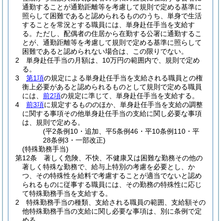
通勤することが通勤距離等を考慮して規則で定める基準に
照らして困難であると認められるもののうち、単身で生活
することを常況とする職員には、単身赴任手当を支給す
る。
ただし、配偶者の住居から在勤する公署に通勤するこ
とが、通勤距離等を考慮して規則で定める基準に照らして
困難であると認められない場合は、この限りでない。
2
単身赴任手当の月額は、10万円の範囲内で、規則で定め
る。
3
第1項
の規定による単身赴任手当を支給される職員との権
衡上必要があると認められるものとして規則で定める職員
には、
前2項
の規定に準じて、単身赴任手当を支給する。
4
前3項
に規定するもののほか、単身赴任手当を支給の調整
に関する事項その他単身赴任手当の支給に関し必要な事項
は、規則で定める。
(平2条例10・追加、平5条例46・平10条例110・平
28条例3・一部改正)
(特殊勤務手当)
第12条
著しく危険、不快、不健康又は困難な勤務その他の
著しく特殊な勤務で、給与上特別の考慮を必要とし、か
つ、その特殊性を給料で考慮することが適当でないと認め
られるものに従事する職員には、その勤務の特殊性に応じ
て特殊勤務手当を支給する。
2
特殊勤務手当の種類、支給される職員の範囲、支給額その
他特殊勤務手当の支給に関し必要な事項は、別に条例で定
める。