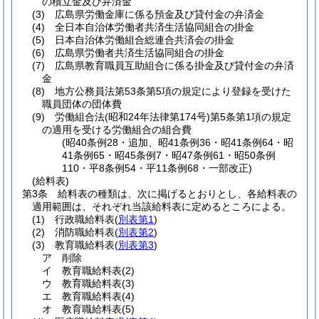
の積立金及び弁済金
(3)
広島県労働金庫に係る預金及び貸付金の弁済金
(4)
全日本自治体労働者共済生活協同組合の掛金
(5)
日本自治体労働組合総連合共済会の掛金
(6)
広島県労働者共済生活協同組合の掛金
(7)
広島県教育職員互助組合に係る掛金及び貸付金の弁済
金
(8)
地方公務員法第53条第5項の規定により登録を受けた
職員団体の団体費
(9)
労働組合法
(昭和24年法律第174号)
第5条第1項の規定
の適用を受ける労働組合の組合費
(昭40条例28・追加、昭41条例36・昭41条例64・昭
41条例65・昭45条例7・昭47条例61・昭50条例
110・平8条例54・平11条例68・一部改正)
(給料表)
第3条
給料表の種類は、次に掲げるとおりとし、各給料表の
適用範囲は、それぞれ当該給料表に定めるところによる。
(1)
行政職給料表
(
別表第1
)
(2)
消防職給料表
(
別表第2
)
(3)
教育職給料表
(
別表第3
)
ア
削除
イ
教育職給料表
(2)
ウ
教育職給料表
(3)
エ
教育職給料表
(4)
オ
教育職給料表
(5)