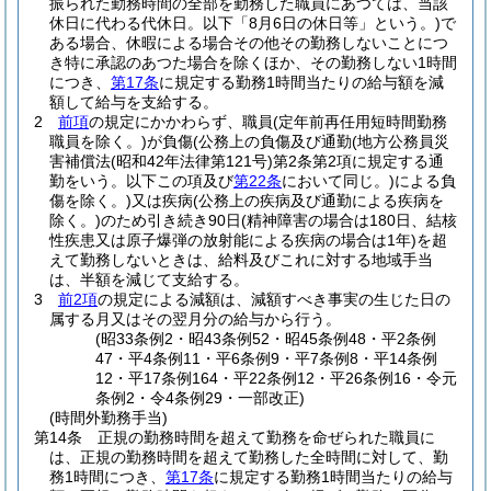
振られた勤務時間の全部を勤務した職員にあつては、当該
休日に代わる代休日。以下「8月6日の休日等」という。)
で
ある場合、休暇による場合その他その勤務しないことにつ
き特に承認のあつた場合を除くほか、その勤務しない1時間
につき、
第17条
に規定する勤務1時間当たりの給与額を減
額して給与を支給する。
2
前項
の規定にかかわらず、職員
(定年前再任用短時間勤務
職員を除く。)
が負傷
(公務上の負傷及び通勤
(地方公務員災
害補償法
(昭和42年法律第121号)
第2条第2項に規定する通
勤をいう。以下この項及び
第22条
において同じ。)
による負
傷を除く。)
又は疾病
(公務上の疾病及び通勤による疾病を
除く。)
のため引き続き90日
(精神障害の場合は180日、結核
性疾患又は原子爆弾の放射能による疾病の場合は1年)
を超
えて勤務しないときは、給料及びこれに対する地域手当
は、半額を減じて支給する。
3
前2項
の規定による減額は、減額すべき事実の生じた日の
属する月又はその翌月分の給与から行う。
(昭33条例2・昭43条例52・昭45条例48・平2条例
47・平4条例11・平6条例9・平7条例8・平14条例
12・平17条例164・平22条例12・平26条例16・令元
条例2・令4条例29・一部改正)
(時間外勤務手当)
第14条
正規の勤務時間を超えて勤務を命ぜられた職員に
は、正規の勤務時間を超えて勤務した全時間に対して、勤
務1時間につき、
第17条
に規定する勤務1時間当たりの給与