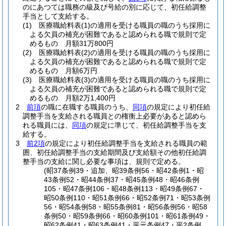
のにあつては職務の級及び号給の別に応じて、初任給調整
手当として支給する。
(1)
医療職給料表
(1)
の適用を受ける職員の職のうち採用に
よる欠員の補充が困難であると認められる職で規則で定
めるもの 月額31万800円
(2)
医療職給料表
(2)
の適用を受ける職員の職のうち採用に
よる欠員の補充が困難であると認められる職で規則で定
めるもの 月額6万円
(3)
医療職給料表
(3)
の適用を受ける職員の職のうち採用に
よる欠員の補充が困難であると認められる職で規則で定
めるもの 月額2万1,400円
2
前項
の職に在職する職員のうち、
同項
の規定により初任給
調整手当を支給される職員との権衡上必要があると認めら
れる職員には、
同項
の規定に準じて、初任給調整手当を支
給する。
3
前2項
の規定により初任給調整手当を支給される職員の範
囲、初任給調整手当の支給期間及び支給額その他初任給調
整手当の支給に関し必要な事項は、規則で定める。
(昭37条例39・追加、昭39条例56・昭42条例1・昭
43条例52・昭44条例37・昭45条例48・昭46条例
105・昭47条例106・昭48条例113・昭49条例67・
昭50条例110・昭51条例66・昭52条例71・昭53条例
56・昭54条例58・昭55条例81・昭56条例56・昭58
条例50・昭59条例66・昭60条例101・昭61条例49・
昭62条例41・昭63条例41・平元条例47・平2条例