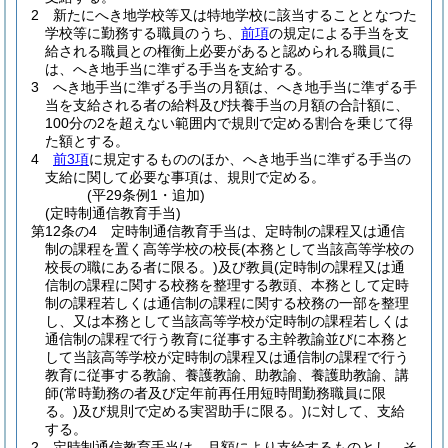
2
新たにへき地学校等又は特地学校に該当することとなつた
学校等に勤務する職員のうち、
前項
の規定による手当を支
給される職員との権衡上必要があると認められる職員に
は、へき地手当に準ずる手当を支給する。
3
へき地手当に準ずる手当の月額は、へき地手当に準ずる手
当を支給される者の給料及び扶養手当の月額の合計額に、
100分の2を超えない範囲内で規則で定める割合を乗じて得
た額とする。
4
前3項
に規定するもののほか、へき地手当に準ずる手当の
支給に関して必要な事項は、規則で定める。
(平29条例1・追加)
(定時制通信教育手当)
第12条の4
定時制通信教育手当は、定時制の課程又は通信
制の課程を置く高等学校の校長
(本務として当該高等学校の
校長の職にある者に限る。)
及び教員
(定時制の課程又は通
信制の課程に関する校務を整理する教頭、本務として定時
制の課程若しくは通信制の課程に関する校務の一部を整理
し、又は本務として当該高等学校が定時制の課程若しくは
通信制の課程で行う教育に従事する主幹教諭並びに本務と
して当該高等学校が定時制の課程又は通信制の課程で行う
教育に従事する教諭、養護教諭、助教諭、養護助教諭、講
師
(常時勤務の者及び定年前再任用短時間勤務職員に限
る。)
及び規則で定める実習助手に限る。)
に対して、支給
する。
2
定時制通信教育手当は、月額により支給するものとし、そ