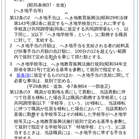
(昭35条例37・全改)
(へき地手当等)
❜❜
第12条の2
へき地手当は、
地教育振興法
(昭和29年法律
へき
第143号)
第2条に規定するへき地学校並びにこれに準ずる
学校及び共同調理場
(同条に規定する共同調理場をいう。以
下同じ。)
(以下「へき地学校等」という。)
に勤務する職員
に対して、支給する。
2
へき地手当の月額は、へき地手当を支給される者の給料及
び扶養手当の月額の合計額に、100分の12を超えない範囲
内で規則で定める割合を乗じて得た額とする。
❜❜
3
へき地学校等は、
地教育振興法施行規則
(昭和34年文
へき
部省令第21号)
で定める基準を参酌して規則で指定する。
4
前各項
に規定するもののほか、へき地手当の支給に関して
必要な事項は、規則で定める。
(平29条例1・追加、令7条例54・一部改正)
第12条の3
職員が在勤地を異にして異動し、当該異動に伴
つて住居を移転した場合又は職員の勤務する学校若しくは
共同調理場
(以下「学校等」という。)
が移転し、当該移転
に伴つて職員が住居を移転した場合において、当該異動の
直後に勤務する学校等又はその移転した学校等がへき地学
❜❜
校等又は
地教育振興法施行規則で定める基準を参酌し
へき
て規則で指定する学校等
(以下「特地学校」という。)
に該
当するときは、当該職員には、へき地手当に準ずる手当を
支給する。