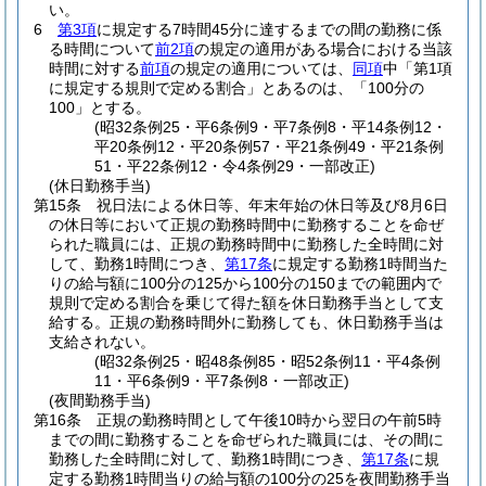
い。
6
第3項
に規定する7時間45分に達するまでの間の勤務に係
る時間について
前2項
の規定の適用がある場合における当該
時間に対する
前項
の規定の適用については、
同項
中「第1項
に規定する規則で定める割合」とあるのは、「100分の
100」とする。
(昭32条例25・平6条例9・平7条例8・平14条例12・
平20条例12・平20条例57・平21条例49・平21条例
51・平22条例12・令4条例29・一部改正)
(休日勤務手当)
第15条
祝日法による休日等、年末年始の休日等及び8月6日
の休日等において正規の勤務時間中に勤務することを命ぜ
られた職員には、正規の勤務時間中に勤務した全時間に対
して、勤務1時間につき、
第17条
に規定する勤務1時間当た
りの給与額に100分の125から100分の150までの範囲内で
規則で定める割合を乗じて得た額を休日勤務手当として支
給する。
正規の勤務時間外に勤務しても、休日勤務手当は
支給されない。
(昭32条例25・昭48条例85・昭52条例11・平4条例
11・平6条例9・平7条例8・一部改正)
(夜間勤務手当)
第16条
正規の勤務時間として午後10時から翌日の午前5時
までの間に勤務することを命ぜられた職員には、その間に
勤務した全時間に対して、勤務1時間につき、
第17条
に規
定する勤務1時間当りの給与額の100分の25を夜間勤務手当