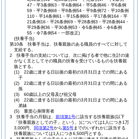
47・平3条例63・平4条例64・平5条例46・平6条例
59・平7条例68・平8条例54・平9条例72・平10条例
110・平14条例61・平15条例65・平17条例164・平
21条例16・平26条例69・平28条例3・平28条例44・
平29条例36・平30条例53・令5条例45・令6条例
55・令7条例54・一部改正)
(扶養手当)
第10条
扶養手当は、扶養親族のある職員のすべてに対して
支給する。
2
扶養手当の支給については、次に掲げる者で他に生計の途
がなく主としてその職員の扶養を受けているものを扶養親
族とする。
(1)
22歳に達する日以後の最初の3月31日までの間にある
子
(2)
22歳に達する日以後の最初の3月31日までの間にある
孫
(3)
60歳以上の父母及び祖父母
(4)
22歳に達する日以後の最初の3月31日までの間にある
弟妹
(5)
重度心身障害者
3
扶養手当の月額は、
前項第1号
に該当する扶養親族
(以下
「扶養親族としての子」という。)
については1人につき1万
3,000円、
同項第2号
から
第5号
までのいずれかに該当する
扶養親族については1人につき6,500円とする。