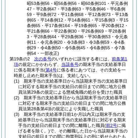
昭53条例56・昭56条例56・昭60条例101・平元条例
47・平2条例47・平3条例63・平5条例46・平6条例
59・平9条例72・平11条例68・平12条例73・平13条
例65・平14条例12・平14条例61・平15条例3・平15
条例65・平17条例164・平19条例65・平20条例12・
平21条例66・平22条例30・平26条例69・平28条例
3・平28条例44・平29条例36・平30条例53・令元条
例11・令元条例20・令3条例3・令3条例59・令4条
例29・令4条例50・令5条例45・令6条例55・令7条
例54・一部改正)
第19条の2
次の各号
のいずれかに該当する者には、
前条第1
項
の規定にかかわらず、
当該各号
の期末手当の支給基準日
に係る期末手当
(
第4号
に係る者にあつては、その支給を一
時差し止めた期末手当)
は、支給しない。
(1)
期末手当の支給基準日から当該期末手当の支給基準日
に対応する期末手当の支給日の前日までの間に地方公務
員法第29条の規定による懲戒免職の処分を受けた職員
(2)
期末手当の支給基準日から当該期末手当の支給基準日
に対応する期末手当の支給日の前日までの間に地方公務
員法第28条第4項の規定により失職した職員
(3)
期末手当の支給基準日前1か月以内又は期末手当の支
給基準日から当該期末手当の支給基準日に対応する期末
手当の支給日の前日までの間に離職した職員
(
前2号
に掲
げる者を除く。)
で、その離職した日から当該期末手当の
支給日の前日までの間に拘禁刑以上の刑に処せられたも