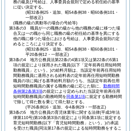
務の級及び号給は、人事委員会規則で定める初任給の基準
に従い決定する。
(昭32条例25・追加、昭54条例38・昭60条例101・
一部改正)
(職務の級の異動等の場合の号給等)
第3条の3
職員が一の職務の級から他の職務の級に移つた場
合又は一の職から同じ職務の級の初任給の基準を異にする
他の職に移つた場合における号給は、人事委員会規則の定
めるところにより決定する。
(昭32条例25・追加、昭54条例38・昭60条例101・
平20条例12・一部改正)
第3条の4
地方公務員法第22条の4第1項又は第22条の5第1
項の規定により採用された職員
(以下「定年前再任用短時間
勤務職員」という。)
の給料月額は、当該定年前再任用短時
間勤務職員に適用される給料表の定年前再任用短時間勤務
職員の項に掲げる基準給料月額のうち、当該定年前再任用
短時間勤務職員の属する職務の級に応じた額に、
勤務時間
条例第2条第3項
の規定により定められた当該定年前再任用
短時間勤務職員の勤務時間を
同条第1項
に規定する勤務時間
で除して得た数を乗じて得た額とする。
(平26条例16・追加、令4条例29・一部改正)
第3条の5
地方公務員の育児休業等に関する法律
(平成3年法
律第110号)
第10条第3項の規定により同条第1項に規定する
育児短時間勤務
(以下「育児短時間勤務」という。)
の承認
を受けた職員
(同法第17条の規定による短時間勤務をするこ