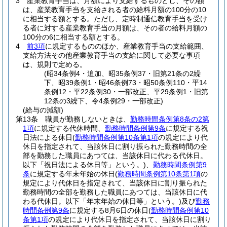
3
産業教育手当は、月額により支給するものとし、その額
は、産業教育手当を支給される者の給料月額の100分の10
に相当する額とする。
ただし、定時制通信教育手当を受け
る者に対する産業教育手当の月額は、その者の給料月額の
100分の6に相当する額とする。
4
前3項
に規定するもののほか、産業教育手当の支給範囲、
支給方法その他産業教育手当の支給に関して必要な事項
は、規則で定める。
(昭34条例4・追加、昭35条例37・旧第21条の2繰
下、昭39条例1・昭46条例73・昭50条例110・平14
条例12・平22条例30・一部改正、平29条例1・旧第
12条の3繰下、令4条例29・一部改正)
(給与の減額)
第13条
職員が勤務しないときは、
勤務時間条例第8条の2第
1項
に規定する代休時間、
勤務時間条例第9条
に規定する祝
日法による休日
(
勤務時間条例第10条第1項
の規定により代
休日を指定されて、当該休日に割り振られた勤務時間の全
部を勤務した職員にあつては、当該休日に代わる代休日。
以下「祝日法による休日等」という。)
、
勤務時間条例第9
条
に規定する年末年始の休日
(
勤務時間条例第10条第1項
の
規定により代休日を指定されて、当該休日に割り振られた
勤務時間の全部を勤務した職員にあつては、当該休日に代
わる代休日。以下「年末年始の休日等」という。)
及び
勤務
時間条例第9条
に規定する8月6日の休日
(
勤務時間条例第10
条第1項
の規定により代休日を指定されて、当該休日に割り