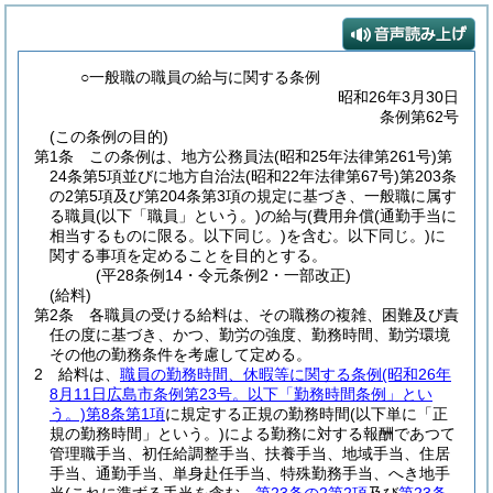
○一般職の職員の給与に関する条例
昭和26年3月30日
条例第62号
(この条例の目的)
第1条
この条例は、地方公務員法
(昭和25年法律第261号)
第
24条第5項並びに地方自治法
(昭和22年法律第67号)
第203条
の2第5項及び第204条第3項の規定に基づき、一般職に属す
る職員
(以下「職員」という。)
の給与
(費用弁償
(通勤手当に
相当するものに限る。以下同じ。)
を含む。以下同じ。)
に
関する事項を定めることを目的とする。
(平28条例14・令元条例2・一部改正)
(給料)
第2条
各職員の受ける給料は、その職務の複雑、困難及び責
任の度に基づき、かつ、勤労の強度、勤務時間、勤労環境
その他の勤務条件を考慮して定める。
2
給料は、
職員の勤務時間、休暇等に関する条例
(昭和26年
8月11日広島市条例第23号。以下「勤務時間条例」とい
う。)
第8条第1項
に規定する正規の勤務時間
(以下単に「正
規の勤務時間」という。)
による勤務に対する報酬であつて
管理職手当、初任給調整手当、扶養手当、地域手当、住居
手当、通勤手当、単身赴任手当、特殊勤務手当、へき地手