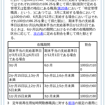
てはそれぞれ100分の106.25を乗じて得た額
(規則で定める
管理又は監督の地位にある職員
(
第20条
において「特定管理
職員」という。)
にあつては、3月に支給する場合において
は100分の40、6月及び12月に支給する場合においてはそれ
ぞれ100分の86.25を乗じて得た額)
に、期末手当の支給基
準日以前3か月以内
(期末手当の支給基準日が12月1日であ
るときは、6か月以内)
の期間におけるその者の在職期間の
区分に応じて、
次の表
に定める割合を乗じて得た額とす
る。
在職期間
割合
期末手当の支給基準日
期末手当の支給基準日
が3月1日又は6月1日
が12月1日である場合
である場合
3か月
6か月
100分の10
0
2か月15日以上3か月
5か月以上6か月未満
100分の80
未満
1か月15日以上2か月1
3か月以上5か月未満
100分の60
5日未満
1か月15日未満
3か月未満
100分の30
3
定年前再任用短時間勤務職員に対する
前項
の規定の適用に