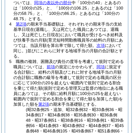
ついては、
同項の表以外の部分
中「100分の40」とあるの
は「100分の25」と、「100分の106.25」とあるのは「100
分の58.75」と、「100分の86.25」とあるのは「100分の
48.75」とする。
4
第2項
の期末手当基礎額は、それぞれその期末手当の支給
基準日現在
(退職し、又は死亡した職員にあつては、退職
し、又は死亡した日現在)
において職員が受けるべき給料及
び扶養手当の月額
(育児短時間勤務職員等の給料の月額にあ
つては、当該月額を算出率で除して得た額。
次項
において
同じ。)
並びにこれらに対する地域手当の月額の合計額とす
る。
5
職務の複雑、困難及び責任の度等を考慮して規則で定める
職員については、
前項
の規定にかかわらず、
同項
に規定す
る合計額に、給料の月額及びこれに対する地域手当の月額
の合計額に職務の級等を考慮して規則で定める職員の区分
に応じて100分の20を超えない範囲内で規則で定める割合
を乗じて得た額
(規則で定める管理又は監督の地位にある職
員にあつては、その額に給料月額に100分の25を超えない
範囲内で規則で定める割合を乗じて得た額を加算した額)
を
加算した額を
第2項
の期末手当基礎額とする。
(昭32条例25・追加、昭32条例32・昭33条例36・昭
34条例17・昭34条例38・昭35条例30・昭36条例
48・昭37条例51・昭38条例16・昭39条例1・昭39条
例56・昭41条例3・昭43条例52・昭44条例37・昭45
条例48・昭46条例105・昭49条例67・昭51条例66・