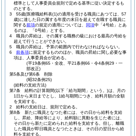
標準として人事委員会規則で定める基準に従い決定するも
のとする。
3
55歳
(医療職給料表
(1)
の適用を受ける職員にあつては、57
歳)
に達した日の属する年度の末日を超えて在職する職員に
関する
前項
の規定の適用については、
同項
中「4号給」とあ
るのは、「0号給」とする。
4
職員の昇給は、その属する職務の級における最高の号給を
超えて行うことができない。
5
職員の昇給は、予算の範囲内で行わなければならない。
6
前各項
に規定するもののほか、職員の昇給に関し必要な事
項は、人事委員会が定める。
(平19条例65・全改、平21条例66・令4条例29・一
部改正)
第5条及び第6条
削除
(昭32条例25)
(給料の支給方法)
第7条
給料の計算期間
(以下「給与期間」という。)
は、月の
1日から末日までとし、1給与期間につき、給料月額の全額
を支給する。
2
給料の支給日は、規則で定める。
第8条
新たに職員となつた者には、その日から給料を支給
し、昇給、降給等により、給料額に異動を生じた者には、
その日から新たに定められた給料を支給する。
但し、離職
した職員が即日職員となつたときは、その日の翌日から給
料を支給する。