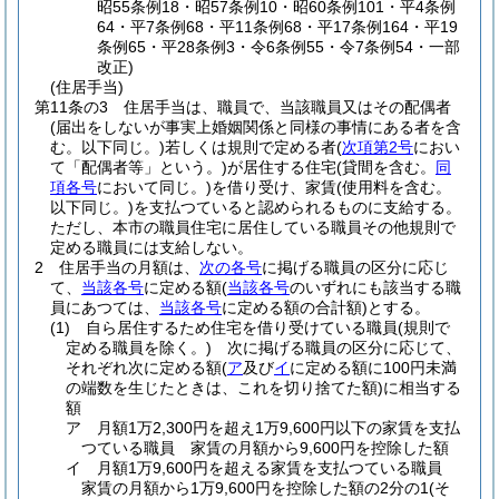
昭55条例18・昭57条例10・昭60条例101・平4条例
64・平7条例68・平11条例68・平17条例164・平19
条例65・平28条例3・令6条例55・令7条例54・一部
改正)
(住居手当)
第11条の3
住居手当は、職員で、当該職員又はその配偶者
(届出をしないが事実上婚姻関係と同様の事情にある者を含
む。以下同じ。)
若しくは規則で定める者
(
次項第2号
におい
て「配偶者等」という。)
が居住する住宅
(貸間を含む。
同
項各号
において同じ。)
を借り受け、家賃
(使用料を含む。
以下同じ。)
を支払つていると認められるものに支給する。
ただし、本市の職員住宅に居住している職員その他規則で
定める職員には支給しない。
2
住居手当の月額は、
次の各号
に掲げる職員の区分に応じ
て、
当該各号
に定める額
(
当該各号
のいずれにも該当する職
員にあつては、
当該各号
に定める額の合計額)
とする。
(1)
自ら居住するため住宅を借り受けている職員
(規則で
定める職員を除く。)
次に掲げる職員の区分に応じて、
それぞれ次に定める額
(
ア
及び
イ
に定める額に100円未満
の端数を生じたときは、これを切り捨てた額)
に相当する
額
ア
月額1万2,300円を超え1万9,600円以下の家賃を支払
つている職員 家賃の月額から9,600円を控除した額
イ
月額1万9,600円を超える家賃を支払つている職員
家賃の月額から1万9,600円を控除した額の2分の1
(そ