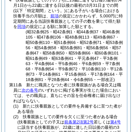
4
扶養親族としての子のうちに15歳に達する日後の最初の4
月1日から22歳に達する日以後の最初の3月31日までの間
(以下「特定期間」という。)
にある子がいる場合における
扶養手当の月額は、
前項
の規定にかかわらず、5,000円に特
定期間にある当該扶養親族としての子の数を乗じて得た額
を
同項
の規定による額に加算した額とする。
(昭32条例25・昭42条例1・昭44条例37・昭46条例
105・昭47条例106・昭48条例113・昭49条例67・
昭50条例110・昭51条例66・昭52条例71・昭53条例
56・昭54条例58・昭55条例81・昭56条例56・昭57
条例47・昭58条例50・昭59条例66・昭60条例101・
昭61条例49・昭63条例41・平元条例47・平3条例
63・平4条例64・平5条例46・平6条例59・平7条例
68・平8条例54・平9条例72・平10条例110・平12条
例73・平14条例61・平15条例65・平17条例164・平
18条例81・平28条例44・令6条例55・一部改正)
第11条
新たに職員となつた者に扶養親族がある場合又は職
員に
次の各号
のいずれかに掲げる事実が生じた場合におい
ては、その職員は、直ちにその旨を任命権者に届け出なけ
ればならない。
(1)
新たに扶養親族としての要件を具備するに至つた者が
ある場合
(2)
扶養親族としての要件を欠くに至つた者がある場合
(扶養親族としての子又は
前条第2項第2号
若しくは
第4号
に該当する扶養親族が、22歳に達した日以後の最初の3