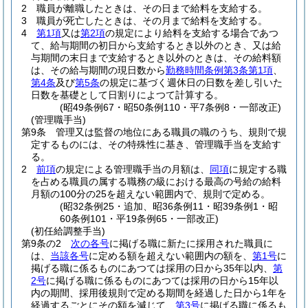
2
職員が離職したときは、その日まで給料を支給する。
3
職員が死亡したときは、その月まで給料を支給する。
4
第1項
又は
第2項
の規定により給料を支給する場合であつ
て、給与期間の初日から支給するとき以外のとき、又は給
与期間の末日まで支給するとき以外のときは、その給料額
は、その給与期間の現日数から
勤務時間条例第3条第1項
、
第4条
及び
第5条
の規定に基づく週休日の日数を差し引いた
日数を基礎として日割りによつて計算する。
(昭49条例67・昭50条例110・平7条例8・一部改正)
(管理職手当)
第9条
管理又は監督の地位にある職員の職のうち、規則で規
定するものには、その特殊性に基き、管理職手当を支給す
る。
2
前項
の規定による管理職手当の月額は、
同項
に規定する職
を占める職員の属する職務の級における最高の号給の給料
月額の100分の25を超えない範囲内で、規則で定める。
(昭32条例25・追加、昭36条例11・昭39条例1・昭
60条例101・平19条例65・一部改正)
(初任給調整手当)
第9条の2
次の各号
に掲げる職に新たに採用された職員に
は、
当該各号
に定める額を超えない範囲内の額を、
第1号
に
掲げる職に係るものにあつては採用の日から35年以内、
第
2号
に掲げる職に係るものにあつては採用の日から15年以
内の期間、採用後規則で定める期間を経過した日から1年を
経過するごとにその額を減じて、
第3号
に掲げる職に係るも