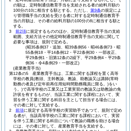
の額は、定時制通信教育手当を支給される者の給料月額の
100分の10に相当する額とする。
ただし、
第9条
の規定によ
り管理職手当の支給を受ける者に対する定時制通信教育手
当の月額は、その者の給料月額の100分の8に相当する額と
する。
3
前2項
に規定するもののほか、定時制通信教育手当の支給
範囲、支給方法その他定時制通信教育手当の支給に関して
必要な事項は、規則で定める。
(昭35条例37・追加、昭39条例56・昭46条例73・昭
55条例18・平14条例12・平22条例30・一部改正、
平29条例1・旧第12条の2繰下、平29条例4・平29条
例36・令4条例29・一部改正)
(産業教育手当)
第12条の5
産業教育手当は、工業に関する課程を置く高等
学校の教員
(教頭、主幹教諭、教諭、助教諭又は講師
(常時
勤務の者及び定年前再任用短時間勤務職員に限る。)
をい
う。)
で高等学校の工業又は工業実習の教諭又は助教諭の免
許状を有するものが、当該工業に関する課程において、実
習を伴う工業に関する科目を主として担当する場合には、
その者に対して支給する。
2
前項
に規定する高等学校の実習助手であつて、規則で定め
る者が、当該高等学校の工業に関する課程において、実習
を伴う工業に関する科目について教諭の職務を助ける場合
には、その者に対して、産業教育手当を支給する。