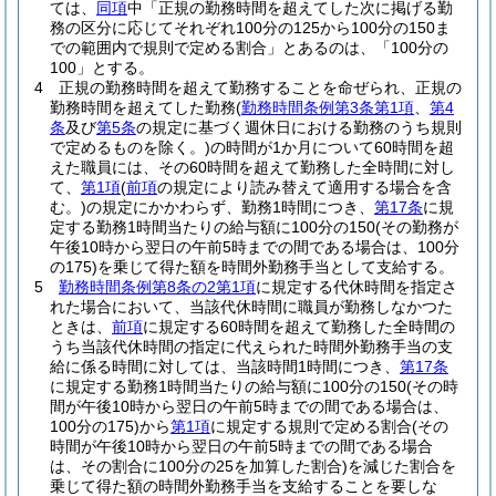
ては、
同項
中「正規の勤務時間を超えてした次に掲げる勤
務の区分に応じてそれぞれ100分の125から100分の150ま
での範囲内で規則で定める割合」とあるのは、「100分の
100」とする。
4
正規の勤務時間を超えて勤務することを命ぜられ、正規の
勤務時間を超えてした勤務
(
勤務時間条例第3条第1項
、
第4
条
及び
第5条
の規定に基づく週休日における勤務のうち規則
で定めるものを除く。)
の時間が1か月について60時間を超
えた職員には、その60時間を超えて勤務した全時間に対し
て、
第1項
(
前項
の規定により読み替えて適用する場合を含
む。)
の規定にかかわらず、勤務1時間につき、
第17条
に規
定する勤務1時間当たりの給与額に100分の150
(その勤務が
午後10時から翌日の午前5時までの間である場合は、100分
の175)
を乗じて得た額を時間外勤務手当として支給する。
5
勤務時間条例第8条の2第1項
に規定する代休時間を指定さ
れた場合において、当該代休時間に職員が勤務しなかつた
ときは、
前項
に規定する60時間を超えて勤務した全時間の
うち当該代休時間の指定に代えられた時間外勤務手当の支
給に係る時間に対しては、当該時間1時間につき、
第17条
に規定する勤務1時間当たりの給与額に100分の150
(その時
間が午後10時から翌日の午前5時までの間である場合は、
100分の175)
から
第1項
に規定する規則で定める割合
(その
時間が午後10時から翌日の午前5時までの間である場合
は、その割合に100分の25を加算した割合)
を減じた割合を
乗じて得た額の時間外勤務手当を支給することを要しな