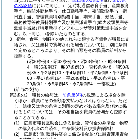
当
(これに準ずる手当を含む。
第23条の2第2項
及び
第23条
の3第3項
において同じ。)
、定時制通信教育手当、産業教育
手当、時間外勤務手当、休日勤務手当、夜間勤務手当、宿
日直手当、管理職員特別勤務手当、期末手当、勤勉手当、
義務教育等教員特別手当及び災害派遣手当
(武力攻撃災害等
派遣手当及び特定新型インフルエンザ等対策派遣手当を含
む。以下同じ。)
を除いたものとする。
3
宿舎、食事、制服その他これらに類する有価物が職員に支
給され、又は無料で貸与される場合においては、別に条例
で定めるところにより、その相当額をその職員の給料から
控除する。
(昭30条例8・昭32条例25・昭33条例17・昭34条例
4・昭35条例37・昭37条例39・昭45条例48・昭50条
例85・平2条例10・平4条例11・平7条例8・平7条例
68・平17条例164・平20条例11・平26条例16・平
29条例1・令5条例45・令7条例54・一部改正)
(給与の支払)
第2条の2
職員の給与は、
前条第3項
の規定による場合を除
くほか、職員にその全額を支払わなければならない。
ただ
し、法律又は他の条例に別段の定めがある場合及び次に掲
げるものについては、その相当額を職員の給与から控除す
ることができる。
(1)
広島市職員互助会に係る掛金、貸付金の弁済金、物資
の購入代金の弁済金、生命保険料及び損害保険料
(2)
広島市消防職員共済会に係る掛金並びに融資運用資金