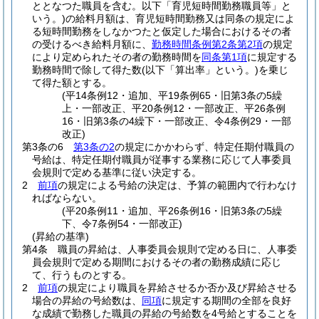
ととなつた職員を含む。以下「育児短時間勤務職員等」と
いう。)
の給料月額は、育児短時間勤務又は同条の規定によ
る短時間勤務をしなかつたと仮定した場合におけるその者
の受けるべき給料月額に、
勤務時間条例第2条第2項
の規定
により定められたその者の勤務時間を
同条第1項
に規定する
勤務時間で除して得た数
(以下「算出率」という。)
を乗じ
て得た額とする。
(平14条例12・追加、平19条例65・旧第3条の5繰
上・一部改正、平20条例12・一部改正、平26条例
16・旧第3条の4繰下・一部改正、令4条例29・一部
改正)
第3条の6
第3条の2
の規定にかかわらず、特定任期付職員の
号給は、特定任期付職員が従事する業務に応じて人事委員
会規則で定める基準に従い決定する。
2
前項
の規定による号給の決定は、予算の範囲内で行わなけ
ればならない。
(平20条例11・追加、平26条例16・旧第3条の5繰
下、令7条例54・一部改正)
(昇給の基準)
第4条
職員の昇給は、人事委員会規則で定める日に、人事委
員会規則で定める期間におけるその者の勤務成績に応じ
て、行うものとする。
2
前項
の規定により職員を昇給させるか否か及び昇給させる
場合の昇給の号給数は、
同項
に規定する期間の全部を良好
な成績で勤務した職員の昇給の号給数を4号給とすることを