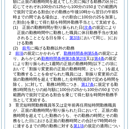
額に正規の勤務時間を超えてした次に掲げる勤務の区分に
応じてそれぞれ100分の125から100分の150までの範囲内
で規則で定める割合
(その勤務が午後10時から翌日の午前5
時までの間である場合は、その割合に100分の25を加算し
た割合)
を乗じて得た額を時間外勤務手当として支給する。
(1)
正規の勤務時間が割り振られた日
(
次条
の規定により
正規の勤務時間中に勤務した職員に休日勤務手当が支給
されることとなる日を除く。
第3項
において同じ。)
にお
ける勤務
(2)
前号
に掲げる勤務以外の勤務
2
前項
の規定にかかわらず、
勤務時間条例第5条
の規定によ
り、あらかじめ
勤務時間条例第3条第2項
又は
第4条
の規定
により割り振られた1週間の正規の勤務時間
(以下この項に
おいて「割振り変更前の正規の勤務時間」という。)
を超え
て勤務することを命ぜられた職員には、割振り変更前の正
規の勤務時間を超えて勤務した全時間
(規則で定める時間を
除く。)
に対して、勤務1時間につき、
第17条
に規定する勤
務1時間当たりの給与額に100分の25から100分の50までの
範囲内で規則で定める割合を乗じて得た額を時間外勤務手
当として支給する。
3
育児短時間勤務職員等又は定年前再任用短時間勤務職員
が、正規の勤務時間が割り振られた日において、正規の勤
務時間を超えてした勤務のうち、その勤務の時間とその勤
務をした日における正規の勤務時間との合計が7時間45分
に達するまでの間の勤務に対する
第1項
の規定の適用につい