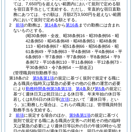
ては、7,650円)
を超えない範囲内において規則で定める額
を宿日直手当として支給する。
ただし、常直的な宿日直勤
務にあつては、その額は、月額2万3,500円を超えない範囲
内において規則で定める額とする。
2
前項
の勤務は、
第14条
から
第16条
までの勤務には含まれ
ないものとする。
(昭30条例8・全改、昭38条例16・昭39条例56・昭
42条例50・昭45条例48・昭48条例51・昭48条例
113・昭49条例67・昭51条例66・昭56条例56・昭
61条例49・平3条例63・平4条例58・平4条例64・平
6条例59・平7条例8・平7条例68・平8条例54・平9
条例72・平10条例110・平11条例68・平12条例73・
平30条例53・令7条例54・一部改正)
(管理職員特別勤務手当)
第18条の2
第9条第1項
の規定に基づく規則で規定する職に
ある職員が臨時又は緊急の必要その他の公務の運営の必要
により
勤務時間条例第3条第1項
、
第4条
及び
第5条
の規定に
基づく週休日又は祝日法による休日等、年末年始の休日等
若しくは8月6日の休日等
(
次項
において「週休日等」とい
う。)
に勤務した場合は、これらの職員には、管理職員特別
勤務手当を支給する。
2
前項
に規定する場合のほか、
第9条第1項
の規定に基づく
規則で規定する職にある職員が災害への対処その他の臨時
又は緊急の必要により週休日等以外の日の午後10時から翌
日の午前5時
(同日が週休日等の場合は、同日の午前零時)
ま