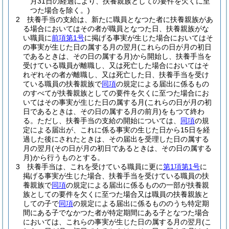
月31日の経過により、扶養親族としての要件を欠くに至
つた場合を除く。)
2
扶養手当の支給は、新たに職員となつた者に扶養親族があ
る場合においてはその者が職員となつた日、扶養親族がな
い職員に
前項第1号
に掲げる事実が生じた場合においてはそ
の事実が生じた日の属する月の翌月
(これらの日が月の初日
であるときは、その日の属する月)
から開始し、扶養手当を
受けている職員が離職し、又は死亡した場合においてはそ
れぞれその者が離職し、又は死亡した日、扶養手当を受け
ている職員の扶養親族で
同項
の規定による届出に係るもの
のすべてが扶養親族としての要件を欠くに至つた場合にお
いてはその事実が生じた日の属する月
(これらの日が月の初
日であるときは、その日の属する月の前月)
をもつて終わ
る。
ただし、扶養手当の支給の開始については、
同項
の規
定による届出が、これに係る事実の生じた日から15日を経
過した後にされたときは、その届出を受理した日の属する
月の翌月
(その日が月の初日であるときは、その日の属する
月)
から行うものとする。
3
扶養手当は、これを受けている職員に更に
第1項第1号
に
掲げる事実が生じた場合、扶養手当を受けている職員の扶
養親族で
同項
の規定による届出に係るものの一部が扶養親
族としての要件を欠くに至つた場合又は職員の扶養親族と
しての子で
同項
の規定による届出に係るもののうち特定期
間にある子でなかつた者が特定期間にある子となつた場合
においては、これらの事実が生じた日の属する月の翌月
(こ