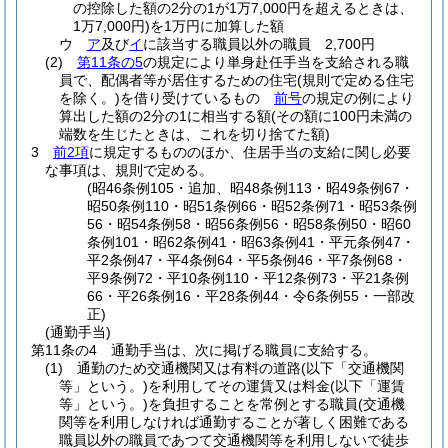
の控除した額の2分の1が1万7,000円を超えるときは、
1万7,000円)
を1万円に加算した額
ウ
ア
及び
イ
に該当する職員以外の職員 2,700円
(2)
第11条の5
の規定により単身赴任手当を支給される職
員で、配偶者等が居住するための住宅
(規則で定める住宅
を除く。)
を借り受けているもの
前号
の規定の例により
算出した額の2分の1に相当する額
(その額に100円未満の
端数を生じたときは、これを切り捨てた額)
3
前2項
に規定するもののほか、住居手当の支給に関し必要
な事項は、規則で定める。
(昭46条例105・追加、昭48条例113・昭49条例67・
昭50条例110・昭51条例66・昭52条例71・昭53条例
56・昭54条例58・昭56条例56・昭58条例50・昭60
条例101・昭62条例41・昭63条例41・平元条例47・
平2条例47・平4条例64・平5条例46・平7条例68・
平9条例72・平10条例110・平12条例73・平21条例
66・平26条例16・平28条例44・令6条例55・一部改
正)
(通勤手当)
第11条の4
通勤手当は、次に掲げる職員に支給する。
(1)
通勤のため交通機関又は有料の道路
(以下「交通機関
等」という。)
を利用してその運賃又は料金
(以下「運賃
等」という。)
を負担することを常例とする職員
(交通機
関等を利用しなければ通勤することが著しく困難である
職員以外の職員であつて交通機関等を利用しないで徒歩