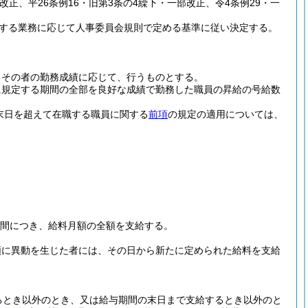
部改正、平26条例16・旧第3条の4繰下・一部改正、令4条例29・一
する業務に応じて人事委員会規則で定める基準に従い決定する。
るその者の勤務成績に応じて、行うものとする。
に規定する期間の全部を良好な成績で勤務した職員の昇給の号給数
。
末日を超えて在職する職員に関する
前項
の規定の適用については、
期間につき、給料月額の全額を支給する。
額に異動を生じた者には、その日から新たに定められた給料を支給
。
るとき以外のとき、又は給与期間の末日まで支給するとき以外のと