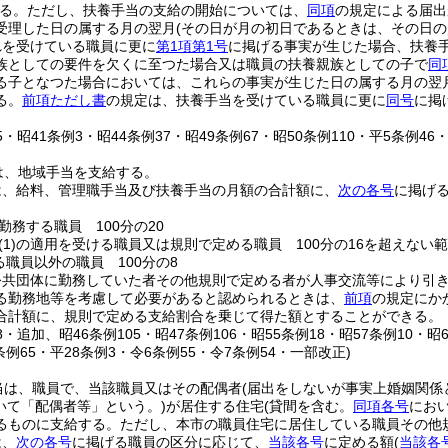
る。
ただし、扶養手当の支給の開始については、
同項
の規定による届出
受理した日の属する月の翌月
(その日が月の初日であるときは、その日の
れを受けている職員に更に
第1項第1号
に掲げる事実が生じた場合、扶養
族としての要件を欠くに至つた場合又は職員の扶養親族としての子で
同
る子となつた場合においては、これらの事実が生じた日の属する月の翌
る。
前項ただし書
の規定は、扶養手当を受けている職員に更に
同号
に掲
25・昭41条例3・昭44条例37・昭49条例67・昭50条例110・平5条例46
は、地域手当を支給する。
は、給料、管理職手当及び扶養手当の月額の合計額に、
次の各号
に掲げ
勤務する職員 100分の20
(1)
の適用を受ける職員又は規則で定める職員 100分の16を超えない
る職員以外の職員 100分の8
公共団体に勤務していた者その他規則で定める者が人事交流等により引
る勤務地等を考慮して必要があると認められるときは、
前項
の規定にか
合計額に、規則で定める支給割合を乗じて得た額とすることができる。
48・追加、昭46条例105・昭47条例106・昭55条例18・昭57条例10・昭
9条例65・平28条例3・令6条例55・令7条例54・一部改正)
当は、職員で、当該職員又はその配偶者
(届出をしないが事実上婚姻関係
いて「配偶者等」という。)
が居住する住宅
(貸間を含む。
同項各号
におい
るものに支給する。
ただし、本市の職員住宅に居住している職員その他
は、
次の各号
に掲げる職員の区分に応じて、
当該各号
に定める額
(
当該各