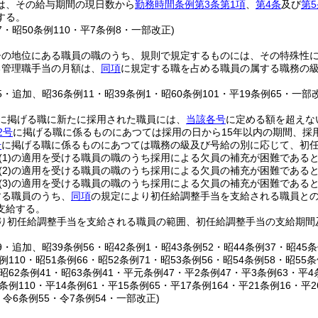
は、その給与期間の現日数から
勤務時間条例第3条第1項
、
第4条
及び
第5
する。
67・昭50条例110・平7条例8・一部改正)
督の地位にある職員の職のうち、規則で規定するものには、その特殊性
る管理職手当の月額は、
同項
に規定する職を占める職員の属する職務の級
。
25・追加、昭36条例11・昭39条例1・昭60条例101・平19条例65・一部
に掲げる職に新たに採用された職員には、
当該各号
に定める額を超えな
2号
に掲げる職に係るものにあつては採用の日から15年以内の期間、採
号
に掲げる職に係るものにあつては職務の級及び号給の別に応じて、初
(1)
の適用を受ける職員の職のうち採用による欠員の補充が困難であると認
(2)
の適用を受ける職員の職のうち採用による欠員の補充が困難であると
(3)
の適用を受ける職員の職のうち採用による欠員の補充が困難であると認
する職員のうち、
同項
の規定により初任給調整手当を支給される職員と
支給する。
り初任給調整手当を支給される職員の範囲、初任給調整手当の支給期間
39・追加、昭39条例56・昭42条例1・昭43条例52・昭44条例37・昭45条
条例110・昭51条例66・昭52条例71・昭53条例56・昭54条例58・昭55
・昭62条例41・昭63条例41・平元条例47・平2条例47・平3条例63・平4
0条例110・平14条例61・平15条例65・平17条例164・平21条例16・平
・令6条例55・令7条例54・一部改正)