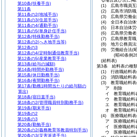
る場合及び次に掲
第10条
(扶養手当)
(1)
広島市職員互
第11条
(2)
広島市消防職
第11条の2
(地域手当)
(3)
広島県労働金
第11条の3
(住居手当)
(4)
全日本自治体
第11条の4
(通勤手当)
(5)
日本自治体労
第11条の5
(単身赴任手当)
(6)
広島県労働者
第12条
(特殊勤務手当)
(7)
広島県教育職
第12条の2
(へき地手当等)
(8)
地方公務員法
第12条の3
(9)
労働組合法
(
第12条の4
(定時制通信教育手当)
(昭40条例
第12条の5
(産業教育手当)
(給料表)
第13条
(給与の減額)
第3条
給料表の種
第14条
(時間外勤務手当)
(1)
行政職給料表
第15条
(休日勤務手当)
(2)
消防職給料表
第16条
(夜間勤務手当)
(3)
教育職給料表
第17条
(勤務1時間当たりの給与額の
ア
削除
算出)
イ
教育職給料
第18条
(宿日直手当)
ウ
教育職給料
第18条の2
(管理職員特別勤務手当)
エ
教育職給料
第19条
(期末手当)
オ
教育職給料
第19条の2
(4)
医療職給料表
第19条の3
ア
医療職給料
第20条
(勤勉手当)
イ
医療職給料
第20条の2
(義務教育等教員特別手当)
ウ
医療職給料
第20条の3
(災害派遣手当)