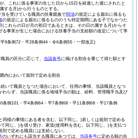
が、これに係る事実の生じた日から15日を経過した後にされたと
属する月)
から行うものとする。
手当を受けている職員の扶養親族で
同項
の規定による届出に係るも
項
の規定による届出に係るもののうち特定期間にある子でなかつた
月
(これらの日が月の初日であるときは、その日の属する月)
からそ
げる事実が生じた場合における扶養手当の支給額の改定について準
・平9条例72・平28条例44・令6条例55・一部改正)
る職員の区分に応じて、
当該各号
に掲げる割合を乗じて得た額とす
範囲内において規則で定める割合
き続いて職員となつた場合において、任用の事情、当該職員となつ
かわらず、当該職員に係る地域手当の額は、給料、管理職手当及び
60条例101・平4条例64・平7条例68・平11条例68・平17条例
と同様の事情にある者を含む。以下同じ。)
若しくは規則で定める
て同じ。)
を借り受け、家賃
(使用料を含む。以下同じ。)
を支払つ
規則で定める職員には支給しない。
号
のいずれにも該当する職員にあつては、
当該各号
に定める額の合