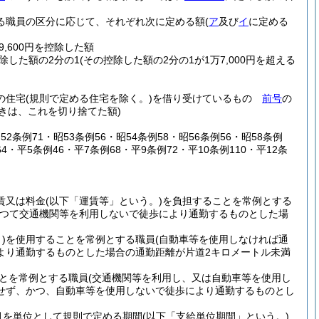
職員の区分に応じて、それぞれ次に定める額
(
ア
及び
イ
に定める
9,600円を控除した額
控除した額の2分の1
(その控除した額の2分の1が1万7,000円を超える
の住宅
(規則で定める住宅を除く。)
を借り受けているもの
前号
の
ときは、これを切り捨てた額)
昭52条例71・昭53条例56・昭54条例58・昭56条例56・昭58条例
64・平5条例46・平7条例68・平9条例72・平10条例110・平12条
賃又は料金
(以下「運賃等」という。)
を負担することを常例とする
あつて交通機関等を利用しないで徒歩により通勤するものとした場
)
を使用することを常例とする職員
(自動車等を使用しなければ通
より通勤するものとした場合の通勤距離が片道2キロメートル未満
とを常例とする職員
(交通機関等を利用し、又は自動車等を使用し
せず、かつ、自動車等を使用しないで徒歩により通勤するものとし
月を単位として規則で定める期間
(以下「支給単位期間」という。)