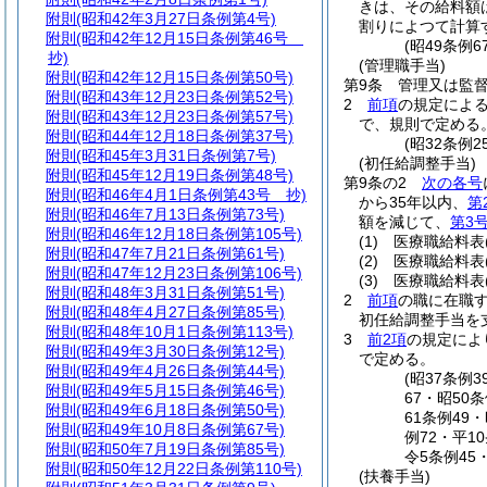
きは、その給料額
附則
(昭和42年3月27日条例第4号)
割りによつて計算
附則
(昭和42年12月15日条例第46号
(昭49条例
抄)
(管理職手当)
附則
(昭和42年12月15日条例第50号)
第9条
管理又は監
附則
(昭和43年12月23日条例第52号)
2
前項
の規定によ
附則
(昭和43年12月23日条例第57号)
で、規則で定める
附則
(昭和44年12月18日条例第37号)
(昭32条例
附則
(昭和45年3月31日条例第7号)
(初任給調整手当)
附則
(昭和45年12月19日条例第48号)
第9条の2
次の各号
附則
(昭和46年4月1日条例第43号 抄)
から35年以内、
第
附則
(昭和46年7月13日条例第73号)
額を減じて、
第3
附則
(昭和46年12月18日条例第105号)
(1)
医療職給料表
附則
(昭和47年7月21日条例第61号)
(2)
医療職給料表
附則
(昭和47年12月23日条例第106号)
(3)
医療職給料表
附則
(昭和48年3月31日条例第51号)
2
前項
の職に在職
附則
(昭和48年4月27日条例第85号)
初任給調整手当を
附則
(昭和48年10月1日条例第113号)
3
前2項
の規定によ
附則
(昭和49年3月30日条例第12号)
で定める。
附則
(昭和49年4月26日条例第44号)
(昭37条例
附則
(昭和49年5月15日条例第46号)
67・昭50
附則
(昭和49年6月18日条例第50号)
61条例49
附則
(昭和49年10月8日条例第67号)
例72・平1
附則
(昭和50年7月19日条例第85号)
令5条例45
附則
(昭和50年12月22日条例第110号)
(扶養手当)