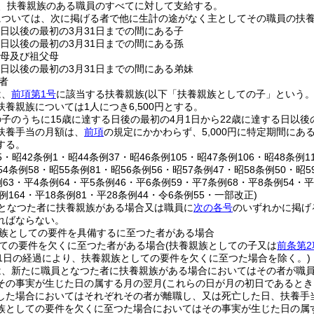
、扶養親族のある職員のすべてに対して支給する。
については、次に掲げる者で他に生計の途がなく主としてその職員の扶
る日以後の最初の3月31日までの間にある子
る日以後の最初の3月31日までの間にある孫
父母及び祖父母
る日以後の最初の3月31日までの間にある弟妹
者
は、
前項第1号
に該当する扶養親族
(以下「扶養親族としての子」という。
養親族については1人につき6,500円とする。
子のうちに15歳に達する日後の最初の4月1日から22歳に達する日以後
扶養手当の月額は、
前項
の規定にかかわらず、5,000円に特定期間に
する。
5・昭42条例1・昭44条例37・昭46条例105・昭47条例106・昭48条例1
54条例58・昭55条例81・昭56条例56・昭57条例47・昭58条例50・昭5
例63・平4条例64・平5条例46・平6条例59・平7条例68・平8条例54・平
条例164・平18条例81・平28条例44・令6条例55・一部改正)
となつた者に扶養親族がある場合又は職員に
次の各号
のいずれかに掲げ
ればならない。
族としての要件を具備するに至つた者がある場合
ての要件を欠くに至つた者がある場合
(扶養親族としての子又は
前条第2
31日の経過により、扶養親族としての要件を欠くに至つた場合を除く。)
は、新たに職員となつた者に扶養親族がある場合においてはその者が職
その事実が生じた日の属する月の翌月
(これらの日が月の初日であるとき
した場合においてはそれぞれその者が離職し、又は死亡した日、扶養手
族としての要件を欠くに至つた場合においてはその事実が生じた日の属