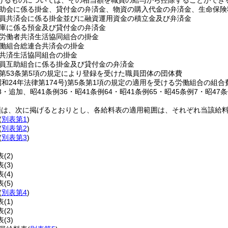
げるものについては、その相当額を職員の給与から控除することができ
助会に係る掛金、貸付金の弁済金、物資の購入代金の弁済金、生命保険
員共済会に係る掛金並びに融資運用資金の積立金及び弁済金
庫に係る預金及び貸付金の弁済金
労働者共済生活協同組合の掛金
働組合総連合共済会の掛金
共済生活協同組合の掛金
員互助組合に係る掛金及び貸付金の弁済金
第53条第5項の規定により登録を受けた職員団体の団体費
昭和24年法律第174号)
第5条第1項の規定の適用を受ける労働組合の組合
28・追加、昭41条例36・昭41条例64・昭41条例65・昭45条例7・昭47
類は、次に掲げるとおりとし、各給料表の適用範囲は、それぞれ当該給
(
別表第1
)
(
別表第2
)
(
別表第3
)
表
(2)
表
(3)
表
(4)
表
(5)
(
別表第4
)
表
(1)
表
(2)
表
(3)