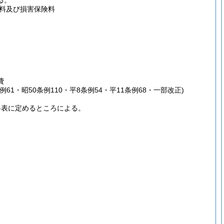
る。
料及び損害保険料
費
条例61・昭50条例110・平8条例54・平11条例68・一部改正)
料表に定めるところによる。