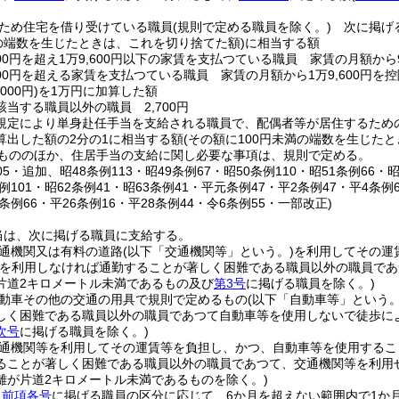
ため住宅を借り受けている職員
(規則で定める職員を除く。)
次に掲げる
満の端数を生じたときは、これを切り捨てた額)
に相当する額
300円を超え1万9,600円以下の家賃を支払つている職員 家賃の月額から
600円を超える家賃を支払つている職員 家賃の月額から1万9,600円を
000円)
を1万円に加算した額
該当する職員以外の職員 2,700円
規定により単身赴任手当を支給される職員で、配偶者等が居住するため
算出した額の2分の1に相当する額
(その額に100円未満の端数を生じた
もののほか、住居手当の支給に関し必要な事項は、規則で定める。
105・追加、昭48条例113・昭49条例67・昭50条例110・昭51条例66・
条例101・昭62条例41・昭63条例41・平元条例47・平2条例47・平4条例
1条例66・平26条例16・平28条例44・令6条例55・一部改正)
当は、次に掲げる職員に支給する。
通機関又は有料の道路
(以下「交通機関等」という。)
を利用してその運
等を利用しなければ通勤することが著しく困難である職員以外の職員で
片道2キロメートル未満であるもの及び
第3号
に掲げる職員を除く。)
動車その他の交通の用具で規則で定めるもの
(以下「自動車等」という。
しく困難である職員以外の職員であつて自動車等を使用しないで徒歩に
次号
に掲げる職員を除く。)
通機関等を利用してその運賃等を負担し、かつ、自動車等を使用するこ
ることが著しく困難である職員以外の職員であつて、交通機関等を利用
離が片道2キロメートル未満であるものを除く。)
、
前項各号
に掲げる職員の区分に応じて、6か月を超えない範囲内で1か