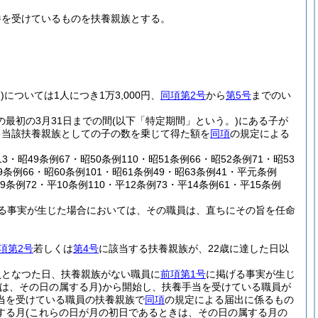
養を受けているものを扶養親族とする。
)
については1人につき1万3,000円、
同項第2号
から
第5号
までのい
の最初の3月31日までの間
(以下「特定期間」という。)
にある子が
ある当該扶養親族としての子の数を乗じて得た額を
同項
の規定による
13・昭49条例67・昭50条例110・昭51条例66・昭52条例71・昭53
9条例66・昭60条例101・昭61条例49・昭63条例41・平元条例
9条例72・平10条例110・平12条例73・平14条例61・平15条例
る事実が生じた場合においては、その職員は、直ちにその旨を任命
項第2号
若しくは
第4号
に該当する扶養親族が、22歳に達した日以
員となつた日、扶養親族がない職員に
前項第1号
に掲げる事実が生じ
は、その日の属する月)
から開始し、扶養手当を受けている職員が
当を受けている職員の扶養親族で
同項
の規定による届出に係るもの
する月
(これらの日が月の初日であるときは、その日の属する月の