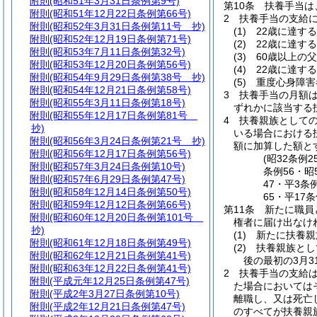
附則
(昭和51年3月31日条例第9号)
第10条
扶養手当は
附則
(昭和51年12月22日条例第66号)
2
扶養手当の支給
附則
(昭和52年3月31日条例第11号 抄)
(1)
22歳に達す
附則
(昭和52年12月19日条例第71号)
(2)
22歳に達す
附則
(昭和53年7月11日条例第32号)
(3)
60歳以上の
附則
(昭和53年12月20日条例第56号)
(4)
22歳に達す
附則
(昭和54年9月29日条例第38号 抄)
(5)
重度心身障害
附則
(昭和54年12月21日条例第58号)
3
扶養手当の月額
附則
(昭和55年3月11日条例第18号)
ずれかに該当する扶
附則
(昭和55年12月17日条例第81号
4
扶養親族としての
抄)
いる場合における
附則
(昭和56年3月24日条例第21号 抄)
額に加算した額と
附則
(昭和56年12月17日条例第56号)
(昭32条例2
附則
(昭和57年3月24日条例第10号)
条例56・昭
附則
(昭和57年6月29日条例第47号)
47・平3条
附則
(昭和58年12月14日条例第50号)
65・平17
附則
(昭和59年12月12日条例第66号)
第11条
新たに職員
附則
(昭和60年12月20日条例第101号
権者に届け出なけ
抄)
(1)
新たに扶養親
附則
(昭和61年12月18日条例第49号)
(2)
扶養親族とし
附則
(昭和62年12月21日条例第41号)
後の最初の3月
附則
(昭和63年12月22日条例第41号)
2
扶養手当の支給
附則
(平成元年12月25日条例第47号)
た場合においては
附則
(平成2年3月27日条例第10号)
離職し、又は死亡
附則
(平成2年12月21日条例第47号)
のすべてが扶養親