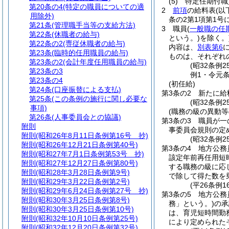
(5)
特定任期付職
第20条の4
(特定の職員についての適
2
前項
の給料表
(以
用除外)
条の2第1項第1号
第21条
(管理職手当等の支給方法)
3
職員
(
一般職の任
第22条
(休職者の給与)
という。)
を除く。
第22条の2
(専従休職者の給与)
内容は、
別表第6
第23条
(臨時的任用職員の給与)
ものは、それぞれ
第23条の2
(会計年度任用職員の給与)
(昭32条例
第23条の3
例1・令元条
第23条の4
(初任給)
第24条
(口座振替による支払)
第3条の2
新たに給
第25条
(この条例の施行に関し必要な
(昭32条例
事項)
(職務の級の異動等
第26条
(人事委員会との協議)
第3条の3
職員が一
附則
事委員会規則の定
附則
(昭和26年8月11日条例第16号 抄)
(昭32条例
附則
(昭和26年12月21日条例第40号)
第3条の4
地方公務
附則
(昭和27年7月1日条例第53号 抄)
該定年前再任用短
附則
(昭和27年12月27日条例第80号)
する職務の級に応
附則
(昭和28年3月28日条例第9号)
で除して得た数を
附則
(昭和29年3月22日条例第2号)
(平26条例
附則
(昭和29年6月24日条例第27号 抄)
第3条の5
地方公務
附則
(昭和30年3月25日条例第8号)
務」という。)
の承
附則
(昭和30年3月25日条例第10号)
は、育児短時間勤
附則
(昭和32年10月10日条例第25号)
により定められた
附則
(昭和32年12月20日条例第32号)