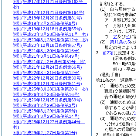
附則
(平成17年12月21日条例第163号
計額)
とする。
抄)
(1)
自ら居住する
附則
(平成17年12月21日条例第164号)
額に100円未
附則
(平成18年12月20日条例第81号)
ア
月額1万2,
附則
(平成19年2月22日条例第9号)
イ
月額1万9,
附則
(平成19年12月18日条例第65号)
ときは、1万7,
附則
(平成20年3月28日条例第11号 抄)
ウ
ア
及び
イ
に
附則
(平成20年3月28日条例第12号 抄)
(2)
第11条の5
の
附則
(平成20年12月18日条例第57号)
規定の例により
附則
(平成21年3月30日条例第16号)
3
前2項
に規定する
附則
(平成21年3月31日条例第49号)
(昭46条例
附則
(平成21年7月2日条例第51号 抄)
50・昭60
附則
(平成21年12月24日条例第66号)
例73・平2
附則
(平成22年3月31日条例第12号)
(通勤手当)
附則
(平成22年12月20日条例第30号)
第11条の4
通勤手
附則
(平成23年12月20日条例第41号)
(1)
通勤のため交
附則
(平成25年3月28日条例第20号 抄)
職員
(交通機関
附則
(平成26年3月28日条例第16号)
合の通勤距離が
附則
(平成26年12月25日条例第69号)
(2)
通勤のため自
附則
(平成28年2月29日条例第3号)
勤することが著
附則
(平成28年3月29日条例第9号)
であるもの及び
附則
(平成28年3月29日条例第14号)
(3)
通勤のため交
附則
(平成28年12月27日条例第44号
なければ通勤す
抄)
た場合の通勤距
附則
(平成29年2月27日条例第1号)
2
通勤手当の額は