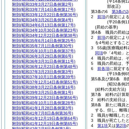
(平14条例
附則
(昭和33年3月27日条例第2号)
部改正)
附則
(昭和33年7月14日条例第17号)
第3条の6
第3条の2
附則
(昭和33年12月22日条例第36号)
2
前項
の規定によ
附則
(昭和34年3月26日条例第4号)
(平20条例
附則
(昭和34年6月13日条例第17号)
(昇給の基準)
附則
(昭和34年10月30日条例第23号)
第4条
職員の昇給
附則
(昭和34年12月22日条例第38号)
2
前項
の規定によ
附則
(昭和35年6月14日条例第25号)
を4号給とするこ
附則
(昭和35年7月1日条例第30号)
3
55歳
(医療職給料
附則
(昭和35年10月1日条例第37号)
同項
中「4号給」
附則
(昭和36年3月29日条例第6号)
4
職員の昇給は、
附則
(昭和36年3月31日条例第11号)
5
職員の昇給は、
附則
(昭和36年12月23日条例第48号)
6
前各項
に規定す
附則
(昭和37年3月23日条例第3号)
(平19条例
附則
(昭和37年10月1日条例第39号)
第5条及び第6条
削
附則
(昭和37年12月14日条例第51号)
(昭32条例25
附則
(昭和38年3月22日条例第16号)
(給料の支給方法)
附則
(昭和39年3月25日条例第1号)
第7条
給料の計算
附則
(昭和39年12月23日条例第56号)
2
給料の支給日は
附則
(昭和40年10月1日条例第28号)
第8条
新たに職員
附則
(昭和41年1月28日条例第3号)
する。
但し、離職
附則
(昭和41年7月8日条例第36号)
2
職員が離職した
附則
(昭和41年12月19日条例第64号)
3
職員が死亡した
附則
(昭和41年12月19日条例第65号)
4
第1項
又は
第2項
附則
(昭和42年2月8日条例第1号)