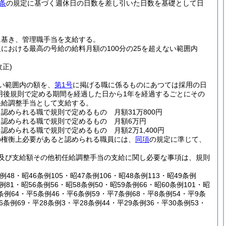
条
の規定に基づく週休日の日数を差し引いた日数を基礎として日
に基き、管理職手当を支給する。
における最高の号給の給料月額の100分の25を超えない範囲内
改正)
い範囲内の額を、
第1号
に掲げる職に係るものにあつては採用の日
用後規則で定める期間を経過した日から1年を経過するごとにその
任給調整手当として支給する。
められる職で規則で定めるもの 月額31万800円
認められる職で規則で定めるもの 月額6万円
められる職で規則で定めるもの 月額2万1,400円
の権衡上必要があると認められる職員には、
同項
の規定に準じて、
及び支給額その他初任給調整手当の支給に関し必要な事項は、規則
例48・昭46条例105・昭47条例106・昭48条例113・昭49条例
条例81・昭56条例56・昭58条例50・昭59条例66・昭60条例101・昭
条例64・平5条例46・平6条例59・平7条例68・平8条例54・平9条
26条例69・平28条例3・平28条例44・平29条例36・平30条例53・