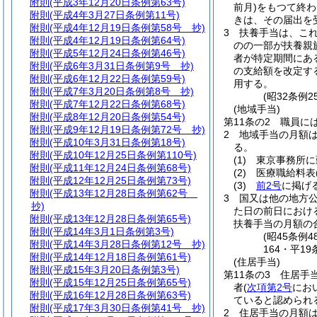
附則
(平成3年12月20日条例第63号)
前月)
をもつて終わ
附則
(平成4年3月27日条例第11号)
きは、その届出を
附則
(平成4年12月19日条例第58号 抄)
3
扶養手当は、こ
附則
(平成4年12月19日条例第64号)
のの一部が扶養親
附則
(平成5年12月24日条例第46号)
者が特定期間にあ
附則
(平成6年3月31日条例第9号 抄)
の支給額を改定す
附則
(平成6年12月22日条例第59号)
用する。
附則
(平成7年3月20日条例第8号 抄)
(昭32条例
附則
(平成7年12月22日条例第68号)
(地域手当)
附則
(平成8年12月20日条例第54号)
第11条の2
職員に
附則
(平成9年12月19日条例第72号 抄)
2
地域手当の月額
附則
(平成10年3月31日条例第18号)
る。
附則
(平成10年12月25日条例第110号)
(1)
東京事務所に
附則
(平成11年12月24日条例第68号)
(2)
医療職給料表
附則
(平成12年12月25日条例第73号)
(3)
前2号
に掲げ
附則
(平成13年12月28日条例第62号
3
国又は他の地方
抄)
た日の前日におけ
附則
(平成13年12月28日条例第65号)
扶養手当の月額の
附則
(平成14年3月1日条例第3号)
(昭45条例
附則
(平成14年3月28日条例第12号 抄)
164・平1
附則
(平成14年12月18日条例第61号)
(住居手当)
附則
(平成15年3月20日条例第3号)
第11条の3
住居手
附則
(平成15年12月25日条例第65号)
者
(
次項第2号
にお
附則
(平成16年12月28日条例第63号)
ていると認められ
附則
(平成17年3月30日条例第41号 抄)
2
住居手当の月額