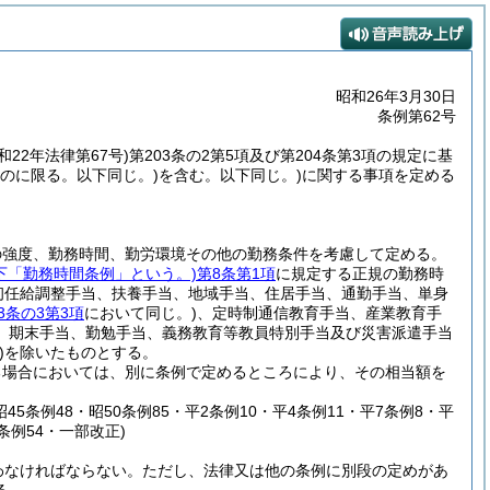
昭和26年3月30日
条例第62号
和22年法律第67号)
第203条の2第5項及び第204条第3項の規定に基
のに限る。以下同じ。)
を含む。以下同じ。)
に関する事項を定める
の強度、勤務時間、勤労環境その他の勤務条件を考慮して定める。
以下「勤務時間条例」という。)
第8条第1項
に規定する正規の勤務時
初任給調整手当、扶養手当、地域手当、住居手当、通勤手当、単身
3条の3第3項
において同じ。)
、定時制通信教育手当、産業教育手
、期末手当、勤勉手当、義務教育等教員特別手当及び災害派遣手当
)
を除いたものとする。
る場合においては、別に条例で定めるところにより、その相当額を
・昭45条例48・昭50条例85・平2条例10・平4条例11・平7条例8・平
7条例54・一部改正)
わなければならない。
ただし、法律又は他の条例に別段の定めがあ