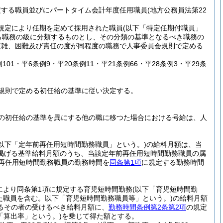
定する職員並びにパートタイム会計年度任用職員
(地方公務員法第22
規定により任期を定めて採用された職員
(以下「特定任期付職員」
る職務の級に分類するものとし、その分類の基準となるべき職務の
複雑、困難及び責任の度が同程度の職務で人事委員会規則で定める
例101・平6条例9・平20条例11・平21条例66・平28条例3・平29条
規則で定める初任給の基準に従い決定する。
の初任給の基準を異にする他の職に移つた場合における号給は、人
(以下「定年前再任用短時間勤務職員」という。)
の給料月額は、当
掲げる基準給料月額のうち、当該定年前再任用短時間勤務職員の属
再任用短時間勤務職員の勤務時間を
同条第1項
に規定する勤務時間
定により同条第1項に規定する育児短時間勤務
(以下「育児短時間勤
た職員を含む。以下「育児短時間勤務職員等」という。)
の給料月額
るその者の受けるべき給料月額に、
勤務時間条例第2条第2項
の規定
「算出率」という。)
を乗じて得た額とする。