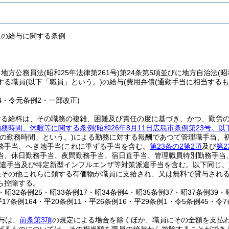
員の給与に関する条例
、地方公務員法
(昭和25年法律第261号)
第24条第5項並びに地方自治法
(昭
する職員
(以下「職員」という。)
の給与
(費用弁償
(通勤手当に相当するも
。
14・令元条例2・一部改正)
ける給料は、その職務の複雑、困難及び責任の度に基づき、かつ、勤労
勤務時間、休暇等に関する条例
(昭和26年8月11日広島市条例第23号。
規の勤務時間」という。)
による勤務に対する報酬であつて管理職手当、
務手当、へき地手当
(これに準ずる手当を含む。
第23条の2第2項
及び
第2
当、休日勤務手当、夜間勤務手当、宿日直手当、管理職員特別勤務手当
派遣手当及び特定新型インフルエンザ等対策派遣手当を含む。以下同じ。
服その他これらに類する有価物が職員に支給され、又は無料で貸与され
ら控除する。
8・昭32条例25・昭33条例17・昭34条例4・昭35条例37・昭37条例39
平17条例164・平20条例11・平26条例16・平29条例1・令5条例45・令
与は、
前条第3項
の規定による場合を除くほか、職員にその全額を支払