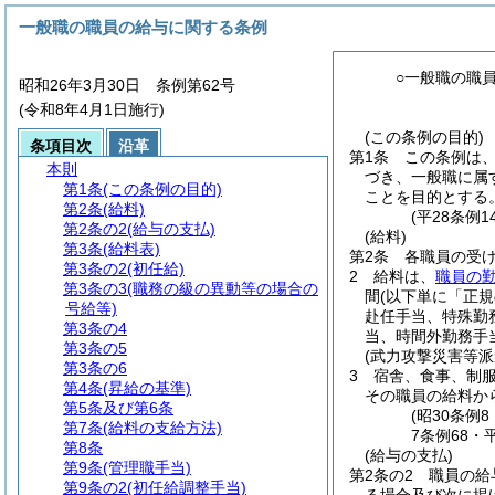
一般職の職員の給与に関する条例
○一般職の職
昭和26年3月30日 条例第62号
(令和8年4月1日施行)
(この条例の目的)
条項目次
沿革
第1条
この条例は
本則
づき、一般職に属
第1条
(この条例の目的)
ことを目的とする
第2条
(給料)
(平28条例
第2条の2
(給与の支払)
(給料)
第3条
(給料表)
第2条
各職員の受
第3条の2
(初任給)
2
給料は、
職員の
第3条の3
(職務の級の異動等の場合の
間
(以下単に「正
号給等)
赴任手当、特殊勤
第3条の4
当、時間外勤務手
第3条の5
(武力攻撃災害等
第3条の6
3
宿舎、食事、制
第4条
(昇給の基準)
その職員の給料か
第5条及び第6条
(昭30条例
第7条
(給料の支給方法)
7条例68・
第8条
(給与の支払)
第9条
(管理職手当)
第2条の2
職員の給
第9条の2
(初任給調整手当)