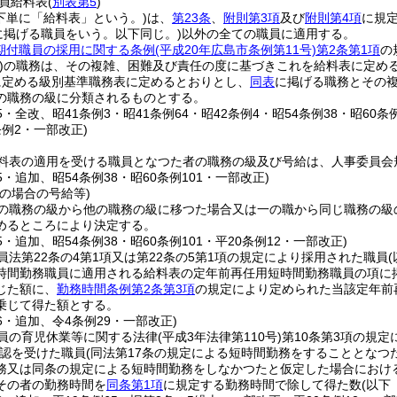
員給料表
(
別表第5
)
下単に「給料表」という。)
は、
第23条
、
附則第3項
及び
附則第4項
に規
に掲げる職員をいう。以下同じ。)
以外の全ての職員に適用する。
期付職員の採用に関する条例
(平成20年広島市条例第11号)
第2条第1項
の
)
の職務は、その複雑、困難及び責任の度に基づきこれを給料表に定め
に定める級別基準職務表に定めるとおりとし、
同表
に掲げる職務とその
の職務の級に分類されるものとする。
25・全改、昭41条例3・昭41条例64・昭42条例4・昭54条例38・昭60条
例2・一部改正)
料表の適用を受ける職員となつた者の職務の級及び号給は、人事委員会
25・追加、昭54条例38・昭60条例101・一部改正)
の場合の号給等)
の職務の級から他の職務の級に移つた場合又は一の職から同じ職務の級
めるところにより決定する。
25・追加、昭54条例38・昭60条例101・平20条例12・一部改正)
員法第22条の4第1項又は第22条の5第1項の規定により採用された職員
時間勤務職員に適用される給料表の定年前再任用短時間勤務職員の項に
じた額に、
勤務時間条例第2条第3項
の規定により定められた当該定年前
乗じて得た額とする。
16・追加、令4条例29・一部改正)
員の育児休業等に関する法律
(平成3年法律第110号)
第10条第3項の規
認を受けた職員
(同法第17条の規定による短時間勤務をすることとなつ
務又は同条の規定による短時間勤務をしなかつたと仮定した場合におけ
その者の勤務時間を
同条第1項
に規定する勤務時間で除して得た数
(以下