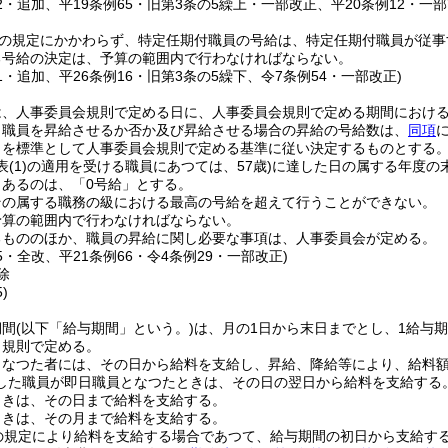
12・追加、平19条例65・旧第3条の5繰上・一部改正、平20条例12・一
の規定にかかわらず、特定任期付職員の号給は、特定任期付職員が従事
る号給の決定は、予算の範囲内で行わなければならない。
11・追加、平26条例16・旧第3条の5繰下、令7条例54・一部改正)
は、人事委員会規則で定める日に、人事委員会規則で定める期間におけ
り職員を昇給させるか否か及び昇給させる場合の昇給の号給数は、
同項
とを標準として人事委員会規則で定める基準に従い決定するものとする
表
(1)
の適用を受ける職員にあつては、57歳)
に達した日の属する年度の
とあるのは、「0号給」とする。
その属する職務の級における最高の号給を超えて行うことができない。
予算の範囲内で行わなければならない。
るもののほか、職員の昇給に関し必要な事項は、人事委員会が定める。
65・全改、平21条例66・令4条例29・一部改正)
除
)
期間
(以下「給与期間」という。)
は、月の1日から末日までとし、1給与
、規則で定める。
となつた者には、その日から給料を支給し、昇給、降給等により、給料
した職員が即日職員となつたときは、その日の翌日から給料を支給する
ときは、その日まで給料を支給する。
ときは、その月まで給料を支給する。
の規定により給料を支給する場合であつて、給与期間の初日から支給す