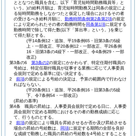
ととなつた職員を含む。以下「育児短時間勤務職員等」と
いう。)
の給料月額は、育児短時間勤務又は同条の規定によ
る短時間勤務をしなかつたと仮定した場合におけるその者
の受けるべき給料月額に、
勤務時間条例第2条第2項
の規定
により定められたその者の勤務時間を
同条第1項
に規定する
勤務時間で除して得た数
(以下「算出率」という。)
を乗じ
て得た額とする。
(平14条例12・追加、平19条例65・旧第3条の5繰
上・一部改正、平20条例12・一部改正、平26条例
16・旧第3条の4繰下・一部改正、令4条例29・一部
改正)
第3条の6
第3条の2
の規定にかかわらず、特定任期付職員の
号給は、特定任期付職員が従事する業務に応じて人事委員
会規則で定める基準に従い決定する。
2
前項
の規定による号給の決定は、予算の範囲内で行わなけ
ればならない。
(平20条例11・追加、平26条例16・旧第3条の5繰
下、令7条例54・一部改正)
(昇給の基準)
第4条
職員の昇給は、人事委員会規則で定める日に、人事委
員会規則で定める期間におけるその者の勤務成績に応じ
て、行うものとする。
2
前項
の規定により職員を昇給させるか否か及び昇給させる
場合の昇給の号給数は、
同項
に規定する期間の全部を良好
な成績で勤務した職員の昇給の号給数を4号給とすることを