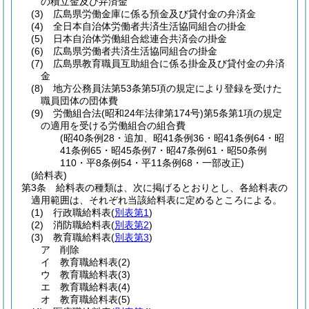
の積立金及び弁済金
(3)
広島県労働金庫に係る預金及び貸付金の弁済金
(4)
全日本自治体労働者共済生活協同組合の掛金
(5)
日本自治体労働組合総連合共済会の掛金
(6)
広島県労働者共済生活協同組合の掛金
(7)
広島県教育職員互助組合に係る掛金及び貸付金の弁済
金
(8)
地方公務員法第53条第5項の規定により登録を受けた
職員団体の団体費
(9)
労働組合法
(昭和24年法律第174号)
第5条第1項の規定
の適用を受ける労働組合の組合費
(昭40条例28・追加、昭41条例36・昭41条例64・昭
41条例65・昭45条例7・昭47条例61・昭50条例
110・平8条例54・平11条例68・一部改正)
(給料表)
第3条
給料表の種類は、次に掲げるとおりとし、各給料表の
適用範囲は、それぞれ当該給料表に定めるところによる。
(1)
行政職給料表
(
別表第1
)
(2)
消防職給料表
(
別表第2
)
(3)
教育職給料表
(
別表第3
)
ア
削除
イ
教育職給料表
(2)
ウ
教育職給料表
(3)
エ
教育職給料表
(4)
オ
教育職給料表
(5)