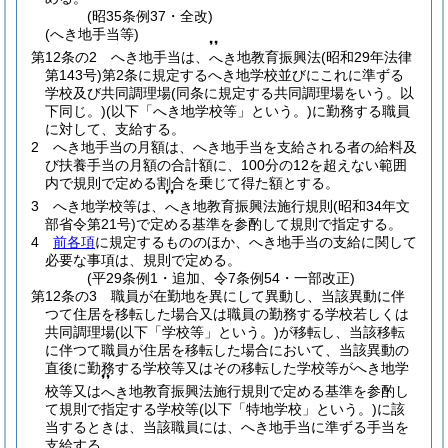
(昭35条例37・全改)
(へき地手当等)
❜❜
第12条の2
へき地手当は、
地教育振興法
(昭和29年法律
へき
第143号)
第2条に規定するへき地学校並びにこれに準ずる
学校及び共同調理場
(同条に規定する共同調理場をいう。以
下同じ。)
(以下「へき地学校等」という。)
に勤務する職員
に対して、支給する。
2
へき地手当の月額は、へき地手当を支給される者の給料及
び扶養手当の月額の合計額に、100分の12を超えない範囲
内で規則で定める割合を乗じて得た額とする。
❜❜
3
へき地学校等は、
地教育振興法施行規則
(昭和34年文
へき
部省令第21号)
で定める基準を参酌して規則で指定する。
4
前各項
に規定するもののほか、へき地手当の支給に関して
必要な事項は、規則で定める。
(平29条例1・追加、令7条例54・一部改正)
第12条の3
職員が在勤地を異にして異動し、当該異動に伴
つて住居を移転した場合又は職員の勤務する学校若しくは
共同調理場
(以下「学校等」という。)
が移転し、当該移転
に伴つて職員が住居を移転した場合において、当該異動の
直後に勤務する学校等又はその移転した学校等がへき地学
❜❜
校等又は
地教育振興法施行規則で定める基準を参酌し
へき
て規則で指定する学校等
(以下「特地学校」という。)
に該
当するときは、当該職員には、へき地手当に準ずる手当を
支給する。