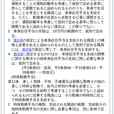
通勤することが通勤距離等を考慮して規則で定める基準に
照らして困難であると認められるもののうち、単身で生活
することを常況とする職員には、単身赴任手当を支給す
る。
ただし、配偶者の住居から在勤する公署に通勤するこ
とが、通勤距離等を考慮して規則で定める基準に照らして
困難であると認められない場合は、この限りでない。
2
単身赴任手当の月額は、10万円の範囲内で、規則で定め
る。
3
第1項
の規定による単身赴任手当を支給される職員との権
衡上必要があると認められるものとして規則で定める職員
には、
前2項
の規定に準じて、単身赴任手当を支給する。
4
前3項
に規定するもののほか、単身赴任手当を支給の調整
に関する事項その他単身赴任手当の支給に関し必要な事項
は、規則で定める。
(平2条例10・追加、平5条例46・平10条例110・平
28条例3・一部改正)
(特殊勤務手当)
第12条
著しく危険、不快、不健康又は困難な勤務その他の
著しく特殊な勤務で、給与上特別の考慮を必要とし、か
つ、その特殊性を給料で考慮することが適当でないと認め
られるものに従事する職員には、その勤務の特殊性に応じ
て特殊勤務手当を支給する。
2
特殊勤務手当の種類、支給される職員の範囲、支給額その
他特殊勤務手当の支給に関し必要な事項は、別に条例で定
める。