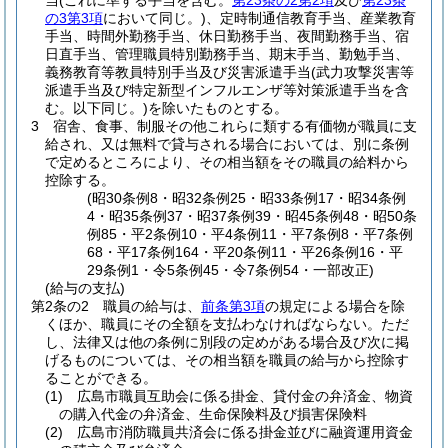
当
(これに準ずる手当を含む。
第23条の2第2項
及び
第23条
の3第3項
において同じ。)
、定時制通信教育手当、産業教育
手当、時間外勤務手当、休日勤務手当、夜間勤務手当、宿
日直手当、管理職員特別勤務手当、期末手当、勤勉手当、
義務教育等教員特別手当及び災害派遣手当
(武力攻撃災害等
派遣手当及び特定新型インフルエンザ等対策派遣手当を含
む。以下同じ。)
を除いたものとする。
3
宿舎、食事、制服その他これらに類する有価物が職員に支
給され、又は無料で貸与される場合においては、別に条例
で定めるところにより、その相当額をその職員の給料から
控除する。
(昭30条例8・昭32条例25・昭33条例17・昭34条例
4・昭35条例37・昭37条例39・昭45条例48・昭50条
例85・平2条例10・平4条例11・平7条例8・平7条例
68・平17条例164・平20条例11・平26条例16・平
29条例1・令5条例45・令7条例54・一部改正)
(給与の支払)
第2条の2
職員の給与は、
前条第3項
の規定による場合を除
くほか、職員にその全額を支払わなければならない。
ただ
し、法律又は他の条例に別段の定めがある場合及び次に掲
げるものについては、その相当額を職員の給与から控除す
ることができる。
(1)
広島市職員互助会に係る掛金、貸付金の弁済金、物資
の購入代金の弁済金、生命保険料及び損害保険料
(2)
広島市消防職員共済会に係る掛金並びに融資運用資金