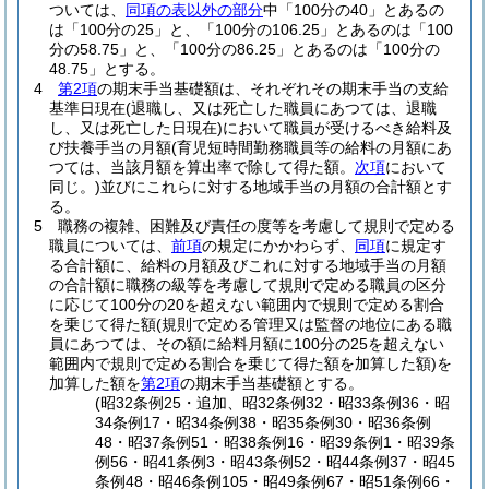
ついては、
同項の表以外の部分
中「100分の40」とあるの
は「100分の25」と、「100分の106.25」とあるのは「100
分の58.75」と、「100分の86.25」とあるのは「100分の
48.75」とする。
4
第2項
の期末手当基礎額は、それぞれその期末手当の支給
基準日現在
(退職し、又は死亡した職員にあつては、退職
し、又は死亡した日現在)
において職員が受けるべき給料及
び扶養手当の月額
(育児短時間勤務職員等の給料の月額にあ
つては、当該月額を算出率で除して得た額。
次項
において
同じ。)
並びにこれらに対する地域手当の月額の合計額とす
る。
5
職務の複雑、困難及び責任の度等を考慮して規則で定める
職員については、
前項
の規定にかかわらず、
同項
に規定す
る合計額に、給料の月額及びこれに対する地域手当の月額
の合計額に職務の級等を考慮して規則で定める職員の区分
に応じて100分の20を超えない範囲内で規則で定める割合
を乗じて得た額
(規則で定める管理又は監督の地位にある職
員にあつては、その額に給料月額に100分の25を超えない
範囲内で規則で定める割合を乗じて得た額を加算した額)
を
加算した額を
第2項
の期末手当基礎額とする。
(昭32条例25・追加、昭32条例32・昭33条例36・昭
34条例17・昭34条例38・昭35条例30・昭36条例
48・昭37条例51・昭38条例16・昭39条例1・昭39条
例56・昭41条例3・昭43条例52・昭44条例37・昭45
条例48・昭46条例105・昭49条例67・昭51条例66・