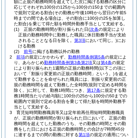
額に正規の勤務時間を超えてした次に掲げる勤務の区分に
応じてそれぞれ100分の125から100分の150までの範囲内
で規則で定める割合
(その勤務が午後10時から翌日の午前5
時までの間である場合は、その割合に100分の25を加算し
た割合)
を乗じて得た額を時間外勤務手当として支給する。
(1)
正規の勤務時間が割り振られた日
(
次条
の規定により
正規の勤務時間中に勤務した職員に休日勤務手当が支給
されることとなる日を除く。
第3項
において同じ。)
にお
ける勤務
(2)
前号
に掲げる勤務以外の勤務
2
前項
の規定にかかわらず、
勤務時間条例第5条
の規定によ
り、あらかじめ
勤務時間条例第3条第2項
又は
第4条
の規定
により割り振られた1週間の正規の勤務時間
(以下この項に
おいて「割振り変更前の正規の勤務時間」という。)
を超え
て勤務することを命ぜられた職員には、割振り変更前の正
規の勤務時間を超えて勤務した全時間
(規則で定める時間を
除く。)
に対して、勤務1時間につき、
第17条
に規定する勤
務1時間当たりの給与額に100分の25から100分の50までの
範囲内で規則で定める割合を乗じて得た額を時間外勤務手
当として支給する。
3
育児短時間勤務職員等又は定年前再任用短時間勤務職員
が、正規の勤務時間が割り振られた日において、正規の勤
務時間を超えてした勤務のうち、その勤務の時間とその勤
務をした日における正規の勤務時間との合計が7時間45分
に達するまでの間の勤務に対する
第1項
の規定の適用につい