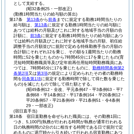
として支給する。
(昭32条例25・一部改正)
(勤務1時間当たりの給与額の算出)
第17条
第13条
から
前条
までに規定する勤務1時間当たりの
給与額は、
第13条
に規定する勤務1時間当たりの給与額に
あつては給料の月額及びこれに対する地域手当の月額の合
計額に、
前3条
に規定する勤務1時間当たりの給与額にあつ
ては給料の月額及びこれに対する地域手当の月額、初任給
調整手当の月額並びに規則で定める特殊勤務手当の月額の
合計額にそれぞれ12を乗じ、その額を1週間当たりの勤務
時間に52を乗じたものから7時間45分に17を乗じたもの
(育
児短時間勤務職員等及び定年前再任用短時間勤務職員にあ
つては、7時間45分に17を乗じたものに、
勤務時間条例第2
条第2項
又は
第3項
の規定により定められたその者の勤務時
間を
同条第1項
に規定する勤務時間で除して得た数を乗じた
もの)
を減じたもので除して得た額とする。
(昭49条例12・全改、平元条例47・平3条例63・平7
条例68・平14条例12・平17条例164・平20条例12・
平20条例57・平21条例49・平21条例51・令4条例
29・一部改正)
(宿日直手当)
第18条
宿日直勤務を命ぜられた職員には、その勤務1回に
つき、5,100円
(執務が行われる時間が執務が通常行われる
日の執務時間の2分の1に相当する時間である日で規則で定
めるものに退庁時から引き続いて行われる宿直勤務にあつ