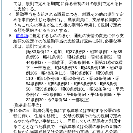
ては、規則で定める期間)
に係る最初の月の規則で定める日
に支給する。
4
通勤手当を支給される職員につき、離職その他の規則で定
める事由が生じた場合には、当該職員に、支給単位期間の
うちこれらの事由が生じた後の期間を考慮して規則で定め
る額を返納させるものとする。
5
前各項
に規定するもののほか、通勤の実情の変更に伴う支
給額の改定その他通勤手当の支給及び返納に関し必要な事
項は、規則で定める。
(昭33条例17・追加、昭37条例3・昭39条例1・昭39
条例56・昭41条例3・昭42条例1・昭43条例52・昭
44条例37・一部改正、昭45条例48・旧第11条の2繰
下・一部改正、昭46条例73・昭46条例105・昭47条
例106・昭48条例113・昭49条例67・昭50条例
110・昭51条例66・昭52条例71・昭53条例56・昭
54条例58・昭55条例81・昭56条例56・昭58条例
50・昭59条例66・昭60条例101・昭62条例41・平元
条例47・平3条例63・平8条例54・平15条例65・平
22条例30・令7条例54・一部改正)
(単身赴任手当)
第11条の5
勤務公署を異にする異動又は在勤する公署の移
転に伴い、住居を移転し、父母の疾病その他の規則で定め
るやむを得ない事情により、同居していた配偶者と別居す
ることとなつた職員で、当該異動又は公署の移転の直前の
住居から当該異動又は公署の移転の直後に在勤する公署に