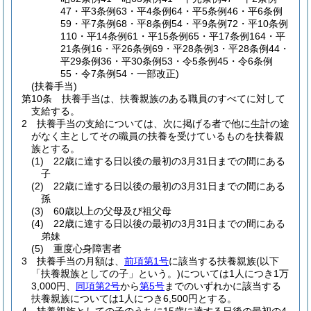
47・平3条例63・平4条例64・平5条例46・平6条例
59・平7条例68・平8条例54・平9条例72・平10条例
110・平14条例61・平15条例65・平17条例164・平
21条例16・平26条例69・平28条例3・平28条例44・
平29条例36・平30条例53・令5条例45・令6条例
55・令7条例54・一部改正)
(扶養手当)
第10条
扶養手当は、扶養親族のある職員のすべてに対して
支給する。
2
扶養手当の支給については、次に掲げる者で他に生計の途
がなく主としてその職員の扶養を受けているものを扶養親
族とする。
(1)
22歳に達する日以後の最初の3月31日までの間にある
子
(2)
22歳に達する日以後の最初の3月31日までの間にある
孫
(3)
60歳以上の父母及び祖父母
(4)
22歳に達する日以後の最初の3月31日までの間にある
弟妹
(5)
重度心身障害者
3
扶養手当の月額は、
前項第1号
に該当する扶養親族
(以下
「扶養親族としての子」という。)
については1人につき1万
3,000円、
同項第2号
から
第5号
までのいずれかに該当する
扶養親族については1人につき6,500円とする。