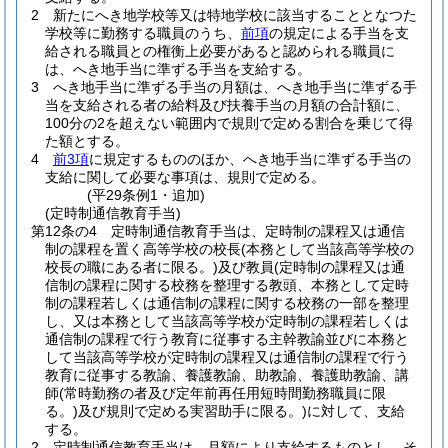
2
新たにへき地学校等又は特地学校に該当することとなつた
学校等に勤務する職員のうち、
前項
の規定による手当を支
給される職員との権衡上必要があると認められる職員に
は、へき地手当に準ずる手当を支給する。
3
へき地手当に準ずる手当の月額は、へき地手当に準ずる手
当を支給される者の給料及び扶養手当の月額の合計額に、
100分の2を超えない範囲内で規則で定める割合を乗じて得
た額とする。
4
前3項
に規定するもののほか、へき地手当に準ずる手当の
支給に関して必要な事項は、規則で定める。
(平29条例1・追加)
(定時制通信教育手当)
第12条の4
定時制通信教育手当は、定時制の課程又は通信
制の課程を置く高等学校の校長
(本務として当該高等学校の
校長の職にある者に限る。)
及び教員
(定時制の課程又は通
信制の課程に関する校務を整理する教頭、本務として定時
制の課程若しくは通信制の課程に関する校務の一部を整理
し、又は本務として当該高等学校が定時制の課程若しくは
通信制の課程で行う教育に従事する主幹教諭並びに本務と
して当該高等学校が定時制の課程又は通信制の課程で行う
教育に従事する教諭、養護教諭、助教諭、養護助教諭、講
師
(常時勤務の者及び定年前再任用短時間勤務職員に限
る。)
及び規則で定める実習助手に限る。)
に対して、支給
する。
2
定時制通信教育手当は、月額により支給するものとし、そ