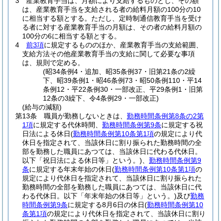
3
産業教育手当は、月額により支給するものとし、その額
は、産業教育手当を支給される者の給料月額の100分の10
に相当する額とする。
ただし、定時制通信教育手当を受け
る者に対する産業教育手当の月額は、その者の給料月額の
100分の6に相当する額とする。
4
前3項
に規定するもののほか、産業教育手当の支給範囲、
支給方法その他産業教育手当の支給に関して必要な事項
は、規則で定める。
(昭34条例4・追加、昭35条例37・旧第21条の2繰
下、昭39条例1・昭46条例73・昭50条例110・平14
条例12・平22条例30・一部改正、平29条例1・旧第
12条の3繰下、令4条例29・一部改正)
(給与の減額)
第13条
職員が勤務しないときは、
勤務時間条例第8条の2第
1項
に規定する代休時間、
勤務時間条例第9条
に規定する祝
日法による休日
(
勤務時間条例第10条第1項
の規定により代
休日を指定されて、当該休日に割り振られた勤務時間の全
部を勤務した職員にあつては、当該休日に代わる代休日。
以下「祝日法による休日等」という。)
、
勤務時間条例第9
条
に規定する年末年始の休日
(
勤務時間条例第10条第1項
の
規定により代休日を指定されて、当該休日に割り振られた
勤務時間の全部を勤務した職員にあつては、当該休日に代
わる代休日。以下「年末年始の休日等」という。)
及び
勤務
時間条例第9条
に規定する8月6日の休日
(
勤務時間条例第10
条第1項
の規定により代休日を指定されて、当該休日に割り