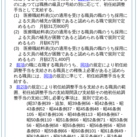
のにあつては職務の級及び号給の別に応じて、初任給調整
手当として支給する。
(1)
医療職給料表
(1)
の適用を受ける職員の職のうち採用に
よる欠員の補充が困難であると認められる職で規則で定
めるもの 月額31万800円
(2)
医療職給料表
(2)
の適用を受ける職員の職のうち採用に
よる欠員の補充が困難であると認められる職で規則で定
めるもの 月額6万円
(3)
医療職給料表
(3)
の適用を受ける職員の職のうち採用に
よる欠員の補充が困難であると認められる職で規則で定
めるもの 月額2万1,400円
2
前項
の職に在職する職員のうち、
同項
の規定により初任給
調整手当を支給される職員との権衡上必要があると認めら
れる職員には、
同項
の規定に準じて、初任給調整手当を支
給する。
3
前2項
の規定により初任給調整手当を支給される職員の範
囲、初任給調整手当の支給期間及び支給額その他初任給調
整手当の支給に関し必要な事項は、規則で定める。
(昭37条例39・追加、昭39条例56・昭42条例1・昭
43条例52・昭44条例37・昭45条例48・昭46条例
105・昭47条例106・昭48条例113・昭49条例67・
昭50条例110・昭51条例66・昭52条例71・昭53条例
56・昭54条例58・昭55条例81・昭56条例56・昭58
条例50・昭59条例66・昭60条例101・昭61条例49・
昭62条例41・昭63条例41・平元条例47・平2条例