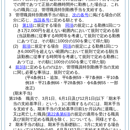
での間であつて正規の勤務時間外に勤務した場合は、これ
らの職員には、管理職員特別勤務手当を支給する。
3
管理職員特別勤務手当の額は、
次の各号
に掲げる場合の区
分に応じ、
当該各号
に定める額とする。
(1)
第1項
に規定する場合
同項
の規定による勤務1回につ
き1万2,000円を超えない範囲内において規則で定める額
(当該勤務に従事する時間等を考慮して規則で定める勤務
にあつては、その額に100分の150を乗じて得た額)
(2)
前項
に規定する場合
同項
の規定による勤務1回につ
き6,000円を超えない範囲内において規則で定める額
(当
該勤務に従事する時間等を考慮して規則で定める勤務に
あつては、その額に100分の150を乗じて得た額)
4
前3項
に定めるもののほか、管理職員特別勤務手当の支給
に関し必要な事項は、規則で定める。
(平4条例11・追加、平6条例59・平7条例8・平10条
例18・平21条例66・平28条例3・令6条例55・一部
改正)
(期末手当)
第19条
職員で、3月1日、6月1日及び12月1日
(以下「期末手
当の支給基準日」という。)
に在職するものには、期末手当
を支給する。
期末手当の支給基準日前1か月以内に退職し、
又は死亡した職員
(
第22条第6項
の規定の適用を受ける職員
及び規則で定める職員を除く。)
についても、同様とする。
2
期末手当の額は、期末手当基礎額に、3月に支給する場合
においては100分の40、6月及び12月に支給する場合におい