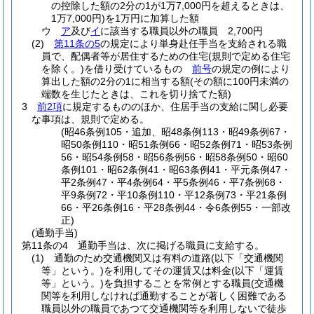
の控除した額の2分の1が1万7,000円を超えるときは、
1万7,000円)
を1万円に加算した額
ウ
ア
及び
イ
に該当する職員以外の職員 2,700円
(2)
第11条の5
の規定により単身赴任手当を支給される職
員で、配偶者等が居住するための住宅
(規則で定める住宅
を除く。)
を借り受けているもの
前号
の規定の例により
算出した額の2分の1に相当する額
(その額に100円未満の
端数を生じたときは、これを切り捨てた額)
3
前2項
に規定するもののほか、住居手当の支給に関し必要
な事項は、規則で定める。
(昭46条例105・追加、昭48条例113・昭49条例67・
昭50条例110・昭51条例66・昭52条例71・昭53条例
56・昭54条例58・昭56条例56・昭58条例50・昭60
条例101・昭62条例41・昭63条例41・平元条例47・
平2条例47・平4条例64・平5条例46・平7条例68・
平9条例72・平10条例110・平12条例73・平21条例
66・平26条例16・平28条例44・令6条例55・一部改
正)
(通勤手当)
第11条の4
通勤手当は、次に掲げる職員に支給する。
(1)
通勤のため交通機関又は有料の道路
(以下「交通機関
等」という。)
を利用してその運賃又は料金
(以下「運賃
等」という。)
を負担することを常例とする職員
(交通機
関等を利用しなければ通勤することが著しく困難である
職員以外の職員であつて交通機関等を利用しないで徒歩