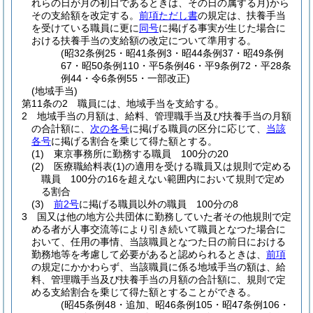
れらの日が月の初日であるときは、その日の属する月)
から
その支給額を改定する。
前項ただし書
の規定は、扶養手当
を受けている職員に更に
同号
に掲げる事実が生じた場合に
おける扶養手当の支給額の改定について準用する。
(昭32条例25・昭41条例3・昭44条例37・昭49条例
67・昭50条例110・平5条例46・平9条例72・平28条
例44・令6条例55・一部改正)
(地域手当)
第11条の2
職員には、地域手当を支給する。
2
地域手当の月額は、給料、管理職手当及び扶養手当の月額
の合計額に、
次の各号
に掲げる職員の区分に応じて、
当該
各号
に掲げる割合を乗じて得た額とする。
(1)
東京事務所に勤務する職員 100分の20
(2)
医療職給料表
(1)
の適用を受ける職員又は規則で定める
職員 100分の16を超えない範囲内において規則で定め
る割合
(3)
前2号
に掲げる職員以外の職員 100分の8
3
国又は他の地方公共団体に勤務していた者その他規則で定
める者が人事交流等により引き続いて職員となつた場合に
おいて、任用の事情、当該職員となつた日の前日における
勤務地等を考慮して必要があると認められるときは、
前項
の規定にかかわらず、当該職員に係る地域手当の額は、給
料、管理職手当及び扶養手当の月額の合計額に、規則で定
める支給割合を乗じて得た額とすることができる。
(昭45条例48・追加、昭46条例105・昭47条例106・