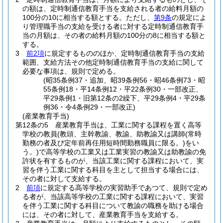
の額は、定時制通信教育手当を支給される者の給料月額の
100分の10に相当する額とする。
ただし、
第9条
の規定によ
り管理職手当の支給を受ける者に対する定時制通信教育手
当の月額は、その者の給料月額の100分の8に相当する額と
する。
3
前2項
に規定するもののほか、定時制通信教育手当の支給
範囲、支給方法その他定時制通信教育手当の支給に関して
必要な事項は、規則で定める。
(昭35条例37・追加、昭39条例56・昭46条例73・昭
55条例18・平14条例12・平22条例30・一部改正、
平29条例1・旧第12条の2繰下、平29条例4・平29条
例36・令4条例29・一部改正)
(産業教育手当)
第12条の5
産業教育手当は、工業に関する課程を置く高等
学校の教員
(教頭、主幹教諭、教諭、助教諭又は講師
(常時
勤務の者及び定年前再任用短時間勤務職員に限る。)
をい
う。)
で高等学校の工業又は工業実習の教諭又は助教諭の免
許状を有するものが、当該工業に関する課程において、実
習を伴う工業に関する科目を主として担当する場合には、
その者に対して支給する。
2
前項
に規定する高等学校の実習助手であつて、規則で定め
る者が、当該高等学校の工業に関する課程において、実習
を伴う工業に関する科目について教諭の職務を助ける場合
には、その者に対して、産業教育手当を支給する。