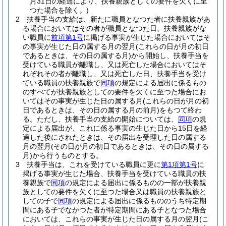
月31日の経過により、扶養親族としての要件を欠くに至
つた場合を除く。)
2
扶養手当の支給は、新たに職員となつた者に扶養親族があ
る場合においてはその者が職員となつた日、扶養親族がな
い職員に
前項第1号
に掲げる事実が生じた場合においてはそ
の事実が生じた日の属する月の翌月
(これらの日が月の初日
であるときは、その日の属する月)
から開始し、扶養手当を
受けている職員が離職し、又は死亡した場合においてはそ
れぞれその者が離職し、又は死亡した日、扶養手当を受け
ている職員の扶養親族で
同項
の規定による届出に係るもの
のすべてが扶養親族としての要件を欠くに至つた場合にお
いてはその事実が生じた日の属する月
(これらの日が月の初
日であるときは、その日の属する月の前月)
をもつて終わ
る。
ただし、扶養手当の支給の開始については、
同項
の規
定による届出が、これに係る事実の生じた日から15日を経
過した後にされたときは、その届出を受理した日の属する
月の翌月
(その日が月の初日であるときは、その日の属する
月)
から行うものとする。
3
扶養手当は、これを受けている職員に更に
第1項第1号
に
掲げる事実が生じた場合、扶養手当を受けている職員の扶
養親族で
同項
の規定による届出に係るものの一部が扶養親
族としての要件を欠くに至つた場合又は職員の扶養親族と
しての子で
同項
の規定による届出に係るもののうち特定期
間にある子でなかつた者が特定期間にある子となつた場合
においては、これらの事実が生じた日の属する月の翌月
(こ