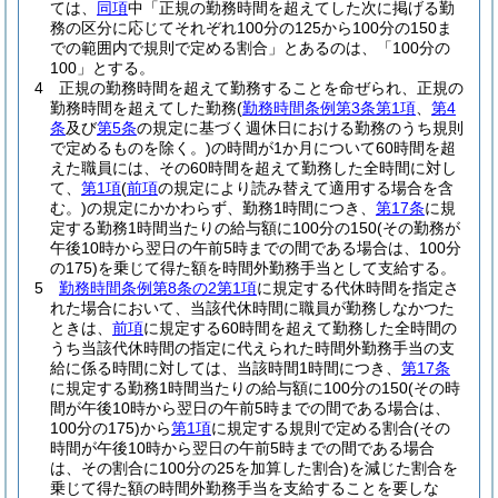
ては、
同項
中「正規の勤務時間を超えてした次に掲げる勤
務の区分に応じてそれぞれ100分の125から100分の150ま
での範囲内で規則で定める割合」とあるのは、「100分の
100」とする。
4
正規の勤務時間を超えて勤務することを命ぜられ、正規の
勤務時間を超えてした勤務
(
勤務時間条例第3条第1項
、
第4
条
及び
第5条
の規定に基づく週休日における勤務のうち規則
で定めるものを除く。)
の時間が1か月について60時間を超
えた職員には、その60時間を超えて勤務した全時間に対し
て、
第1項
(
前項
の規定により読み替えて適用する場合を含
む。)
の規定にかかわらず、勤務1時間につき、
第17条
に規
定する勤務1時間当たりの給与額に100分の150
(その勤務が
午後10時から翌日の午前5時までの間である場合は、100分
の175)
を乗じて得た額を時間外勤務手当として支給する。
5
勤務時間条例第8条の2第1項
に規定する代休時間を指定さ
れた場合において、当該代休時間に職員が勤務しなかつた
ときは、
前項
に規定する60時間を超えて勤務した全時間の
うち当該代休時間の指定に代えられた時間外勤務手当の支
給に係る時間に対しては、当該時間1時間につき、
第17条
に規定する勤務1時間当たりの給与額に100分の150
(その時
間が午後10時から翌日の午前5時までの間である場合は、
100分の175)
から
第1項
に規定する規則で定める割合
(その
時間が午後10時から翌日の午前5時までの間である場合
は、その割合に100分の25を加算した割合)
を減じた割合を
乗じて得た額の時間外勤務手当を支給することを要しな