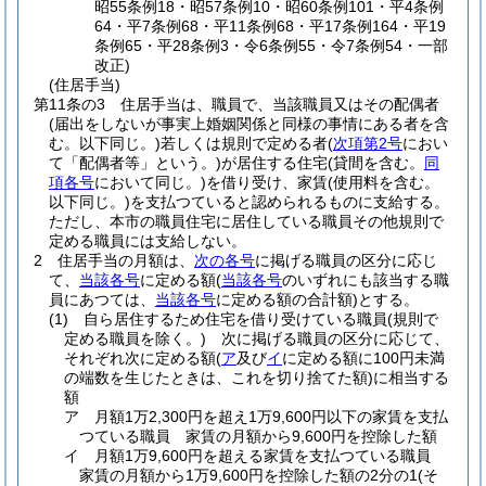
昭55条例18・昭57条例10・昭60条例101・平4条例
64・平7条例68・平11条例68・平17条例164・平19
条例65・平28条例3・令6条例55・令7条例54・一部
改正)
(住居手当)
第11条の3
住居手当は、職員で、当該職員又はその配偶者
(届出をしないが事実上婚姻関係と同様の事情にある者を含
む。以下同じ。)
若しくは規則で定める者
(
次項第2号
におい
て「配偶者等」という。)
が居住する住宅
(貸間を含む。
同
項各号
において同じ。)
を借り受け、家賃
(使用料を含む。
以下同じ。)
を支払つていると認められるものに支給する。
ただし、本市の職員住宅に居住している職員その他規則で
定める職員には支給しない。
2
住居手当の月額は、
次の各号
に掲げる職員の区分に応じ
て、
当該各号
に定める額
(
当該各号
のいずれにも該当する職
員にあつては、
当該各号
に定める額の合計額)
とする。
(1)
自ら居住するため住宅を借り受けている職員
(規則で
定める職員を除く。)
次に掲げる職員の区分に応じて、
それぞれ次に定める額
(
ア
及び
イ
に定める額に100円未満
の端数を生じたときは、これを切り捨てた額)
に相当する
額
ア
月額1万2,300円を超え1万9,600円以下の家賃を支払
つている職員 家賃の月額から9,600円を控除した額
イ
月額1万9,600円を超える家賃を支払つている職員
家賃の月額から1万9,600円を控除した額の2分の1
(そ