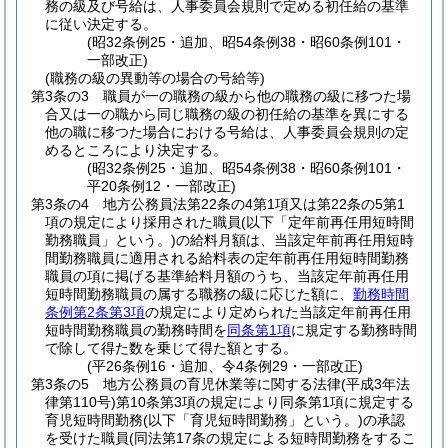
務の級及び号給は、人事委員会規則で定める初任給の基準
に従い決定する。
(昭32条例25・追加、昭54条例38・昭60条例101・
一部改正)
(職務の級の異動等の場合の号給等)
第3条の3
職員が一の職務の級から他の職務の級に移つた場
合又は一の職から同じ職務の級の初任給の基準を異にする
他の職に移つた場合における号給は、人事委員会規則の定
めるところにより決定する。
(昭32条例25・追加、昭54条例38・昭60条例101・
平20条例12・一部改正)
第3条の4
地方公務員法第22条の4第1項又は第22条の5第1
項の規定により採用された職員
(以下「定年前再任用短時間
勤務職員」という。)
の給料月額は、当該定年前再任用短時
間勤務職員に適用される給料表の定年前再任用短時間勤務
職員の項に掲げる基準給料月額のうち、当該定年前再任用
短時間勤務職員の属する職務の級に応じた額に、
勤務時間
条例第2条第3項
の規定により定められた当該定年前再任用
短時間勤務職員の勤務時間を
同条第1項
に規定する勤務時間
で除して得た数を乗じて得た額とする。
(平26条例16・追加、令4条例29・一部改正)
第3条の5
地方公務員の育児休業等に関する法律
(平成3年法
律第110号)
第10条第3項の規定により同条第1項に規定する
育児短時間勤務
(以下「育児短時間勤務」という。)
の承認
を受けた職員
(同法第17条の規定による短時間勤務をするこ