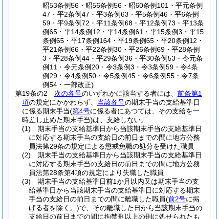
昭53条例56・昭56条例56・昭60条例101・平元条例
47・平2条例47・平3条例63・平5条例46・平6条例
59・平9条例72・平11条例68・平12条例73・平13条
例65・平14条例12・平14条例61・平15条例3・平15
条例65・平17条例164・平19条例65・平20条例12・
平21条例66・平22条例30・平26条例69・平28条例
3・平28条例44・平29条例36・平30条例53・令元条
例11・令元条例20・令3条例3・令3条例59・令4条
例29・令4条例50・令5条例45・令6条例55・令7条
例54・一部改正)
第19条の2
次の各号
のいずれかに該当する者には、
前条第1
項
の規定にかかわらず、
当該各号
の期末手当の支給基準日
に係る期末手当
(
第4号
に係る者にあつては、その支給を一
時差し止めた期末手当)
は、支給しない。
(1)
期末手当の支給基準日から当該期末手当の支給基準日
に対応する期末手当の支給日の前日までの間に地方公務
員法第29条の規定による懲戒免職の処分を受けた職員
(2)
期末手当の支給基準日から当該期末手当の支給基準日
に対応する期末手当の支給日の前日までの間に地方公務
員法第28条第4項の規定により失職した職員
(3)
期末手当の支給基準日前1か月以内又は期末手当の支
給基準日から当該期末手当の支給基準日に対応する期末
手当の支給日の前日までの間に離職した職員
(
前2号
に掲
げる者を除く。)
で、その離職した日から当該期末手当の
支給日の前日までの間に拘禁刑以上の刑に処せられたも