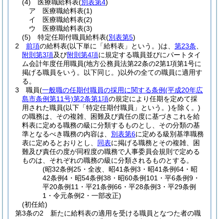
(4)
医療職給料表
(
別表第4
)
ア
医療職給料表
(1)
イ
医療職給料表
(2)
ウ
医療職給料表
(3)
(5)
特定任期付職員給料表
(
別表第5
)
2
前項
の給料表
(以下単に「給料表」という。)
は、
第23条
、
附則第3項
及び
附則第4項
に規定する職員並びにパートタイ
ム会計年度任用職員
(地方公務員法第22条の2第1項第1号に
掲げる職員をいう。以下同じ。)
以外の全ての職員に適用す
る。
3
職員
(
一般職の任期付職員の採用に関する条例
(平成20年広
島市条例第11号)
第2条第1項
の規定により任期を定めて採
用された職員
(以下「特定任期付職員」という。)
を除く。)
の職務は、その複雑、困難及び責任の度に基づきこれを給
料表に定める職務の級に分類するものとし、その分類の基
準となるべき職務の内容は、
別表第6
に定める級別基準職務
表に定めるとおりとし、
同表
に掲げる職務とその複雑、困
難及び責任の度が同程度の職務で人事委員会規則で定める
ものは、それぞれの職務の級に分類されるものとする。
(昭32条例25・全改、昭41条例3・昭41条例64・昭
42条例4・昭54条例38・昭60条例101・平6条例9・
平20条例11・平21条例66・平28条例3・平29条例
1・令元条例2・一部改正)
(初任給)
第3条の2
新たに給料表の適用を受ける職員となつた者の職