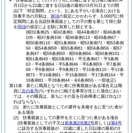
4
扶養親族としての子のうちに15歳に達する日後の最初の4
月1日から22歳に達する日以後の最初の3月31日までの間
(以下「特定期間」という。)
にある子がいる場合における
扶養手当の月額は、
前項
の規定にかかわらず、5,000円に特
定期間にある当該扶養親族としての子の数を乗じて得た額
を
同項
の規定による額に加算した額とする。
(昭32条例25・昭42条例1・昭44条例37・昭46条例
105・昭47条例106・昭48条例113・昭49条例67・
昭50条例110・昭51条例66・昭52条例71・昭53条例
56・昭54条例58・昭55条例81・昭56条例56・昭57
条例47・昭58条例50・昭59条例66・昭60条例101・
昭61条例49・昭63条例41・平元条例47・平3条例
63・平4条例64・平5条例46・平6条例59・平7条例
68・平8条例54・平9条例72・平10条例110・平12条
例73・平14条例61・平15条例65・平17条例164・平
18条例81・平28条例44・令6条例55・一部改正)
第11条
新たに職員となつた者に扶養親族がある場合又は職
員に
次の各号
のいずれかに掲げる事実が生じた場合におい
ては、その職員は、直ちにその旨を任命権者に届け出なけ
ればならない。
(1)
新たに扶養親族としての要件を具備するに至つた者が
ある場合
(2)
扶養親族としての要件を欠くに至つた者がある場合
(扶養親族としての子又は
前条第2項第2号
若しくは
第4号
に該当する扶養親族が、22歳に達した日以後の最初の3