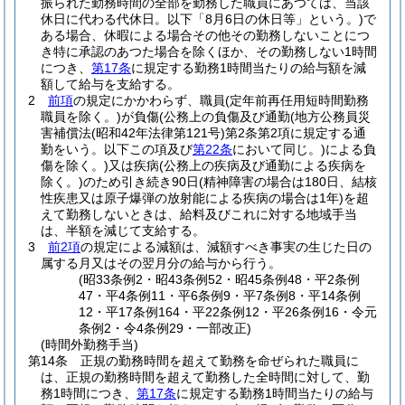
振られた勤務時間の全部を勤務した職員にあつては、当該
休日に代わる代休日。以下「8月6日の休日等」という。)
で
ある場合、休暇による場合その他その勤務しないことにつ
き特に承認のあつた場合を除くほか、その勤務しない1時間
につき、
第17条
に規定する勤務1時間当たりの給与額を減
額して給与を支給する。
2
前項
の規定にかかわらず、職員
(定年前再任用短時間勤務
職員を除く。)
が負傷
(公務上の負傷及び通勤
(地方公務員災
害補償法
(昭和42年法律第121号)
第2条第2項に規定する通
勤をいう。以下この項及び
第22条
において同じ。)
による負
傷を除く。)
又は疾病
(公務上の疾病及び通勤による疾病を
除く。)
のため引き続き90日
(精神障害の場合は180日、結核
性疾患又は原子爆弾の放射能による疾病の場合は1年)
を超
えて勤務しないときは、給料及びこれに対する地域手当
は、半額を減じて支給する。
3
前2項
の規定による減額は、減額すべき事実の生じた日の
属する月又はその翌月分の給与から行う。
(昭33条例2・昭43条例52・昭45条例48・平2条例
47・平4条例11・平6条例9・平7条例8・平14条例
12・平17条例164・平22条例12・平26条例16・令元
条例2・令4条例29・一部改正)
(時間外勤務手当)
第14条
正規の勤務時間を超えて勤務を命ぜられた職員に
は、正規の勤務時間を超えて勤務した全時間に対して、勤
務1時間につき、
第17条
に規定する勤務1時間当たりの給与