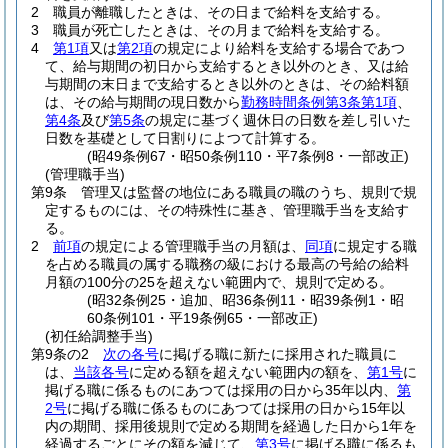
2
職員が離職したときは、その日まで給料を支給する。
3
職員が死亡したときは、その月まで給料を支給する。
4
第1項
又は
第2項
の規定により給料を支給する場合であつ
て、給与期間の初日から支給するとき以外のとき、又は給
与期間の末日まで支給するとき以外のときは、その給料額
は、その給与期間の現日数から
勤務時間条例第3条第1項
、
第4条
及び
第5条
の規定に基づく週休日の日数を差し引いた
日数を基礎として日割りによつて計算する。
(昭49条例67・昭50条例110・平7条例8・一部改正)
(管理職手当)
第9条
管理又は監督の地位にある職員の職のうち、規則で規
定するものには、その特殊性に基き、管理職手当を支給す
る。
2
前項
の規定による管理職手当の月額は、
同項
に規定する職
を占める職員の属する職務の級における最高の号給の給料
月額の100分の25を超えない範囲内で、規則で定める。
(昭32条例25・追加、昭36条例11・昭39条例1・昭
60条例101・平19条例65・一部改正)
(初任給調整手当)
第9条の2
次の各号
に掲げる職に新たに採用された職員に
は、
当該各号
に定める額を超えない範囲内の額を、
第1号
に
掲げる職に係るものにあつては採用の日から35年以内、
第
2号
に掲げる職に係るものにあつては採用の日から15年以
内の期間、採用後規則で定める期間を経過した日から1年を
経過するごとにその額を減じて、
第3号
に掲げる職に係るも