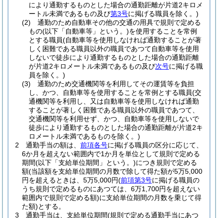
により通勤するものとした場合の通勤距離が片道2キロメ
ートル未満であるもの及び
第3号
に掲げる職員を除く。)
(2)
通勤のため自動車その他の交通の用具で規則で定める
もの
(以下「自動車等」という。)
を使用することを常例
とする職員
(自動車等を使用しなければ通勤することが著
しく困難である職員以外の職員であつて自動車等を使用
しないで徒歩により通勤するものとした場合の通勤距離
が片道2キロメートル未満であるもの及び
次号
に掲げる職
員を除く。)
(3)
通勤のため交通機関等を利用してその運賃等を負担
し、かつ、自動車等を使用することを常例とする職員
(交
通機関等を利用し、又は自動車等を使用しなければ通勤
することが著しく困難である職員以外の職員であつて、
交通機関等を利用せず、かつ、自動車等を使用しないで
徒歩により通勤するものとした場合の通勤距離が片道2キ
ロメートル未満であるものを除く。)
2
通勤手当の額は、
前項各号
に掲げる職員の区分に応じて、
6か月を超えない範囲内で1か月を単位として規則で定める
期間
(以下「支給単位期間」という。)
につき規則で定める
額
(当該額を支給単位期間の月数で除して得た額が5万5,000
円を超えるときは、5万5,000円
(
前項第3号
に掲げる職員の
うち規則で定めるものにあつては、6万1,700円を超えない
範囲内で規則で定める額)
に支給単位期間の月数を乗じて得
た額)
とする。
3
通勤手当は、支給単位期間
(規則で定める通勤手当にあつ