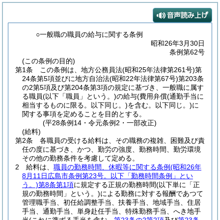
○一般職の職員の給与に関する条例
昭和26年3月30日
条例第62号
(この条例の目的)
第1条
この条例は、地方公務員法
(昭和25年法律第261号)
第
24条第5項並びに地方自治法
(昭和22年法律第67号)
第203条
の2第5項及び第204条第3項の規定に基づき、一般職に属す
る職員
(以下「職員」という。)
の給与
(費用弁償
(通勤手当に
相当するものに限る。以下同じ。)
を含む。以下同じ。)
に
関する事項を定めることを目的とする。
(平28条例14・令元条例2・一部改正)
(給料)
第2条
各職員の受ける給料は、その職務の複雑、困難及び責
任の度に基づき、かつ、勤労の強度、勤務時間、勤労環境
その他の勤務条件を考慮して定める。
2
給料は、
職員の勤務時間、休暇等に関する条例
(昭和26年
8月11日広島市条例第23号。以下「勤務時間条例」とい
う。)
第8条第1項
に規定する正規の勤務時間
(以下単に「正
規の勤務時間」という。)
による勤務に対する報酬であつて
管理職手当、初任給調整手当、扶養手当、地域手当、住居
手当、通勤手当、単身赴任手当、特殊勤務手当、へき地手