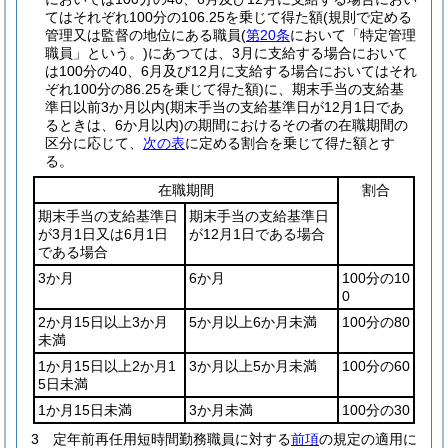
てはそれぞれ100分の106.25を乗じて得た額
(規則で定める
管理又は監督の地位にある職員
(
第20条
において「特定管理
職員」という。)
にあつては、3月に支給する場合において
は100分の40、6月及び12月に支給する場合においてはそれ
ぞれ100分の86.25を乗じて得た額)
に、期末手当の支給基
準日以前3か月以内
(期末手当の支給基準日が12月1日であ
るときは、6か月以内)
の期間におけるその者の在職期間の
区分に応じて、
次の表
に定める割合を乗じて得た額とす
る。
在職期間
割合
期末手当の支給基準日
期末手当の支給基準日
が3月1日又は6月1日
が12月1日である場合
である場合
3か月
6か月
100分の10
0
2か月15日以上3か月
5か月以上6か月未満
100分の80
未満
1か月15日以上2か月1
3か月以上5か月未満
100分の60
5日未満
1か月15日未満
3か月未満
100分の30
3
定年前再任用短時間勤務職員に対する
前項
の規定の適用に