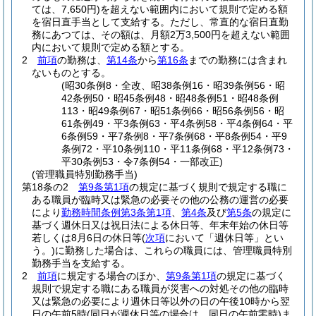
ては、7,650円)
を超えない範囲内において規則で定める額
を宿日直手当として支給する。
ただし、常直的な宿日直勤
務にあつては、その額は、月額2万3,500円を超えない範囲
内において規則で定める額とする。
2
前項
の勤務は、
第14条
から
第16条
までの勤務には含まれ
ないものとする。
(昭30条例8・全改、昭38条例16・昭39条例56・昭
42条例50・昭45条例48・昭48条例51・昭48条例
113・昭49条例67・昭51条例66・昭56条例56・昭
61条例49・平3条例63・平4条例58・平4条例64・平
6条例59・平7条例8・平7条例68・平8条例54・平9
条例72・平10条例110・平11条例68・平12条例73・
平30条例53・令7条例54・一部改正)
(管理職員特別勤務手当)
第18条の2
第9条第1項
の規定に基づく規則で規定する職に
ある職員が臨時又は緊急の必要その他の公務の運営の必要
により
勤務時間条例第3条第1項
、
第4条
及び
第5条
の規定に
基づく週休日又は祝日法による休日等、年末年始の休日等
若しくは8月6日の休日等
(
次項
において「週休日等」とい
う。)
に勤務した場合は、これらの職員には、管理職員特別
勤務手当を支給する。
2
前項
に規定する場合のほか、
第9条第1項
の規定に基づく
規則で規定する職にある職員が災害への対処その他の臨時
又は緊急の必要により週休日等以外の日の午後10時から翌
日の午前5時
(同日が週休日等の場合は、同日の午前零時)
ま