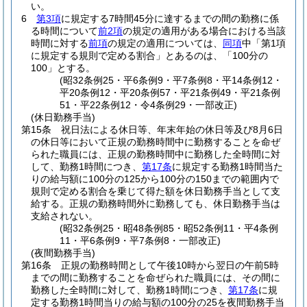
い。
6
第3項
に規定する7時間45分に達するまでの間の勤務に係
る時間について
前2項
の規定の適用がある場合における当該
時間に対する
前項
の規定の適用については、
同項
中「第1項
に規定する規則で定める割合」とあるのは、「100分の
100」とする。
(昭32条例25・平6条例9・平7条例8・平14条例12・
平20条例12・平20条例57・平21条例49・平21条例
51・平22条例12・令4条例29・一部改正)
(休日勤務手当)
第15条
祝日法による休日等、年末年始の休日等及び8月6日
の休日等において正規の勤務時間中に勤務することを命ぜ
られた職員には、正規の勤務時間中に勤務した全時間に対
して、勤務1時間につき、
第17条
に規定する勤務1時間当た
りの給与額に100分の125から100分の150までの範囲内で
規則で定める割合を乗じて得た額を休日勤務手当として支
給する。
正規の勤務時間外に勤務しても、休日勤務手当は
支給されない。
(昭32条例25・昭48条例85・昭52条例11・平4条例
11・平6条例9・平7条例8・一部改正)
(夜間勤務手当)
第16条
正規の勤務時間として午後10時から翌日の午前5時
までの間に勤務することを命ぜられた職員には、その間に
勤務した全時間に対して、勤務1時間につき、
第17条
に規
定する勤務1時間当りの給与額の100分の25を夜間勤務手当