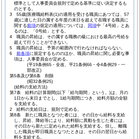
標準として人事委員会規則で定める基準に従い決定するも
のとする。
3
55歳
(医療職給料表
(1)
の適用を受ける職員にあつては、57
歳)
に達した日の属する年度の末日を超えて在職する職員に
関する
前項
の規定の適用については、
同項
中「4号給」とあ
るのは、「0号給」とする。
4
職員の昇給は、その属する職務の級における最高の号給を
超えて行うことができない。
5
職員の昇給は、予算の範囲内で行わなければならない。
6
前各項
に規定するもののほか、職員の昇給に関し必要な事
項は、人事委員会が定める。
(平19条例65・全改、平21条例66・令4条例29・一
部改正)
第5条及び第6条
削除
(昭32条例25)
(給料の支給方法)
第7条
給料の計算期間
(以下「給与期間」という。)
は、月の
1日から末日までとし、1給与期間につき、給料月額の全額
を支給する。
2
給料の支給日は、規則で定める。
第8条
新たに職員となつた者には、その日から給料を支給
し、昇給、降給等により、給料額に異動を生じた者には、
その日から新たに定められた給料を支給する。
但し、離職
した職員が即日職員となつたときは、その日の翌日から給
料を支給する。