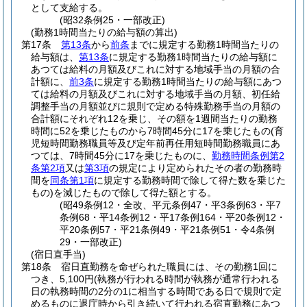
として支給する。
(昭32条例25・一部改正)
(勤務1時間当たりの給与額の算出)
第17条
第13条
から
前条
までに規定する勤務1時間当たりの
給与額は、
第13条
に規定する勤務1時間当たりの給与額に
あつては給料の月額及びこれに対する地域手当の月額の合
計額に、
前3条
に規定する勤務1時間当たりの給与額にあつ
ては給料の月額及びこれに対する地域手当の月額、初任給
調整手当の月額並びに規則で定める特殊勤務手当の月額の
合計額にそれぞれ12を乗じ、その額を1週間当たりの勤務
時間に52を乗じたものから7時間45分に17を乗じたもの
(育
児短時間勤務職員等及び定年前再任用短時間勤務職員にあ
つては、7時間45分に17を乗じたものに、
勤務時間条例第2
条第2項
又は
第3項
の規定により定められたその者の勤務時
間を
同条第1項
に規定する勤務時間で除して得た数を乗じた
もの)
を減じたもので除して得た額とする。
(昭49条例12・全改、平元条例47・平3条例63・平7
条例68・平14条例12・平17条例164・平20条例12・
平20条例57・平21条例49・平21条例51・令4条例
29・一部改正)
(宿日直手当)
第18条
宿日直勤務を命ぜられた職員には、その勤務1回に
つき、5,100円
(執務が行われる時間が執務が通常行われる
日の執務時間の2分の1に相当する時間である日で規則で定
めるものに退庁時から引き続いて行われる宿直勤務にあつ