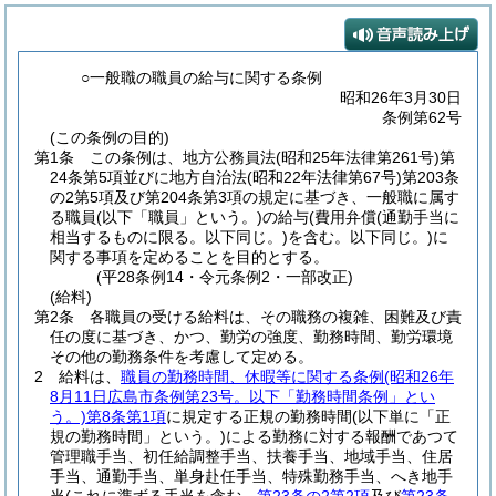
○一般職の職員の給与に関する条例
昭和26年3月30日
条例第62号
(この条例の目的)
第1条
この条例は、地方公務員法
(昭和25年法律第261号)
第
24条第5項並びに地方自治法
(昭和22年法律第67号)
第203条
の2第5項及び第204条第3項の規定に基づき、一般職に属す
る職員
(以下「職員」という。)
の給与
(費用弁償
(通勤手当に
相当するものに限る。以下同じ。)
を含む。以下同じ。)
に
関する事項を定めることを目的とする。
(平28条例14・令元条例2・一部改正)
(給料)
第2条
各職員の受ける給料は、その職務の複雑、困難及び責
任の度に基づき、かつ、勤労の強度、勤務時間、勤労環境
その他の勤務条件を考慮して定める。
2
給料は、
職員の勤務時間、休暇等に関する条例
(昭和26年
8月11日広島市条例第23号。以下「勤務時間条例」とい
う。)
第8条第1項
に規定する正規の勤務時間
(以下単に「正
規の勤務時間」という。)
による勤務に対する報酬であつて
管理職手当、初任給調整手当、扶養手当、地域手当、住居
手当、通勤手当、単身赴任手当、特殊勤務手当、へき地手