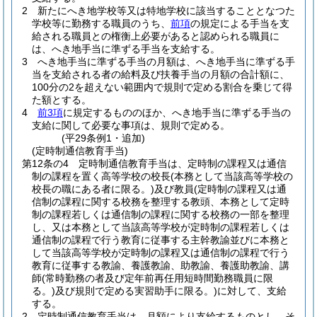
2
新たにへき地学校等又は特地学校に該当することとなつた
学校等に勤務する職員のうち、
前項
の規定による手当を支
給される職員との権衡上必要があると認められる職員に
は、へき地手当に準ずる手当を支給する。
3
へき地手当に準ずる手当の月額は、へき地手当に準ずる手
当を支給される者の給料及び扶養手当の月額の合計額に、
100分の2を超えない範囲内で規則で定める割合を乗じて得
た額とする。
4
前3項
に規定するもののほか、へき地手当に準ずる手当の
支給に関して必要な事項は、規則で定める。
(平29条例1・追加)
(定時制通信教育手当)
第12条の4
定時制通信教育手当は、定時制の課程又は通信
制の課程を置く高等学校の校長
(本務として当該高等学校の
校長の職にある者に限る。)
及び教員
(定時制の課程又は通
信制の課程に関する校務を整理する教頭、本務として定時
制の課程若しくは通信制の課程に関する校務の一部を整理
し、又は本務として当該高等学校が定時制の課程若しくは
通信制の課程で行う教育に従事する主幹教諭並びに本務と
して当該高等学校が定時制の課程又は通信制の課程で行う
教育に従事する教諭、養護教諭、助教諭、養護助教諭、講
師
(常時勤務の者及び定年前再任用短時間勤務職員に限
る。)
及び規則で定める実習助手に限る。)
に対して、支給
する。
2
定時制通信教育手当は、月額により支給するものとし、そ