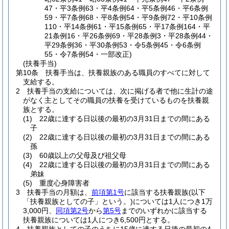
47・平3条例63・平4条例64・平5条例46・平6条例
59・平7条例68・平8条例54・平9条例72・平10条例
110・平14条例61・平15条例65・平17条例164・平
21条例16・平26条例69・平28条例3・平28条例44・
平29条例36・平30条例53・令5条例45・令6条例
55・令7条例54・一部改正)
(扶養手当)
第10条
扶養手当は、扶養親族のある職員のすべてに対して
支給する。
2
扶養手当の支給については、次に掲げる者で他に生計の途
がなく主としてその職員の扶養を受けているものを扶養親
族とする。
(1)
22歳に達する日以後の最初の3月31日までの間にある
子
(2)
22歳に達する日以後の最初の3月31日までの間にある
孫
(3)
60歳以上の父母及び祖父母
(4)
22歳に達する日以後の最初の3月31日までの間にある
弟妹
(5)
重度心身障害者
3
扶養手当の月額は、
前項第1号
に該当する扶養親族
(以下
「扶養親族としての子」という。)
については1人につき1万
3,000円、
同項第2号
から
第5号
までのいずれかに該当する
扶養親族については1人につき6,500円とする。