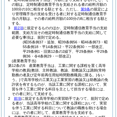
の額は、定時制通信教育手当を支給される者の給料月額の
100分の10に相当する額とする。
ただし、
第9条
の規定によ
り管理職手当の支給を受ける者に対する定時制通信教育手
当の月額は、その者の給料月額の100分の8に相当する額と
する。
3
前2項
に規定するもののほか、定時制通信教育手当の支給
範囲、支給方法その他定時制通信教育手当の支給に関して
必要な事項は、規則で定める。
(昭35条例37・追加、昭39条例56・昭46条例73・昭
55条例18・平14条例12・平22条例30・一部改正、
平29条例1・旧第12条の2繰下、平29条例4・平29条
例36・令4条例29・一部改正)
(産業教育手当)
第12条の5
産業教育手当は、工業に関する課程を置く高等
学校の教員
(教頭、主幹教諭、教諭、助教諭又は講師
(常時
勤務の者及び定年前再任用短時間勤務職員に限る。)
をい
う。)
で高等学校の工業又は工業実習の教諭又は助教諭の免
許状を有するものが、当該工業に関する課程において、実
習を伴う工業に関する科目を主として担当する場合には、
その者に対して支給する。
2
前項
に規定する高等学校の実習助手であつて、規則で定め
る者が、当該高等学校の工業に関する課程において、実習
を伴う工業に関する科目について教諭の職務を助ける場合
には、その者に対して、産業教育手当を支給する。