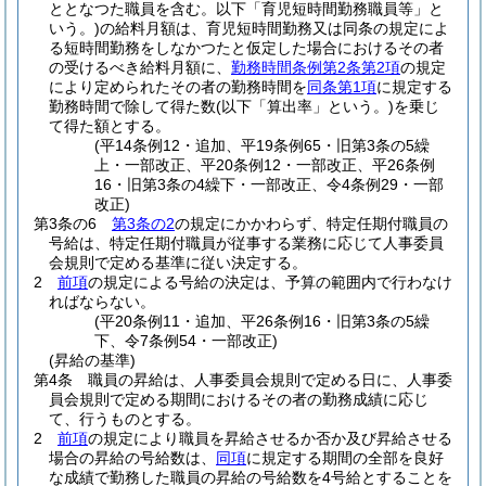
ととなつた職員を含む。以下「育児短時間勤務職員等」と
いう。)
の給料月額は、育児短時間勤務又は同条の規定によ
る短時間勤務をしなかつたと仮定した場合におけるその者
の受けるべき給料月額に、
勤務時間条例第2条第2項
の規定
により定められたその者の勤務時間を
同条第1項
に規定する
勤務時間で除して得た数
(以下「算出率」という。)
を乗じ
て得た額とする。
(平14条例12・追加、平19条例65・旧第3条の5繰
上・一部改正、平20条例12・一部改正、平26条例
16・旧第3条の4繰下・一部改正、令4条例29・一部
改正)
第3条の6
第3条の2
の規定にかかわらず、特定任期付職員の
号給は、特定任期付職員が従事する業務に応じて人事委員
会規則で定める基準に従い決定する。
2
前項
の規定による号給の決定は、予算の範囲内で行わなけ
ればならない。
(平20条例11・追加、平26条例16・旧第3条の5繰
下、令7条例54・一部改正)
(昇給の基準)
第4条
職員の昇給は、人事委員会規則で定める日に、人事委
員会規則で定める期間におけるその者の勤務成績に応じ
て、行うものとする。
2
前項
の規定により職員を昇給させるか否か及び昇給させる
場合の昇給の号給数は、
同項
に規定する期間の全部を良好
な成績で勤務した職員の昇給の号給数を4号給とすることを