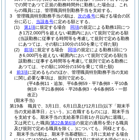
での間であつて正規の勤務時間外に勤務した場合は、これ
らの職員には、管理職員特別勤務手当を支給する。
3
管理職員特別勤務手当の額は、
次の各号
に掲げる場合の区
分に応じ、
当該各号
に定める額とする。
(1)
第1項
に規定する場合
同項
の規定による勤務1回につ
き1万2,000円を超えない範囲内において規則で定める額
(当該勤務に従事する時間等を考慮して規則で定める勤務
にあつては、その額に100分の150を乗じて得た額)
(2)
前項
に規定する場合
同項
の規定による勤務1回につ
き6,000円を超えない範囲内において規則で定める額
(当
該勤務に従事する時間等を考慮して規則で定める勤務に
あつては、その額に100分の150を乗じて得た額)
4
前3項
に定めるもののほか、管理職員特別勤務手当の支給
に関し必要な事項は、規則で定める。
(平4条例11・追加、平6条例59・平7条例8・平10条
例18・平21条例66・平28条例3・令6条例55・一部
改正)
(期末手当)
第19条
職員で、3月1日、6月1日及び12月1日
(以下「期末手
当の支給基準日」という。)
に在職するものには、期末手当
を支給する。
期末手当の支給基準日前1か月以内に退職し、
又は死亡した職員
(
第22条第6項
の規定の適用を受ける職員
及び規則で定める職員を除く。)
についても、同様とする。
2
期末手当の額は、期末手当基礎額に、3月に支給する場合
においては100分の40、6月及び12月に支給する場合におい