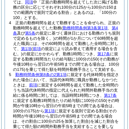
ては、
同項
中「正規の勤務時間を超えてした次に掲げる勤
務の区分に応じてそれぞれ100分の125から100分の150ま
での範囲内で規則で定める割合」とあるのは、「100分の
100」とする。
4
正規の勤務時間を超えて勤務することを命ぜられ、正規の
勤務時間を超えてした勤務
(
勤務時間条例第3条第1項
、
第4
条
及び
第5条
の規定に基づく週休日における勤務のうち規則
で定めるものを除く。)
の時間が1か月について60時間を超
えた職員には、その60時間を超えて勤務した全時間に対し
て、
第1項
(
前項
の規定により読み替えて適用する場合を含
む。)
の規定にかかわらず、勤務1時間につき、
第17条
に規
定する勤務1時間当たりの給与額に100分の150
(その勤務が
午後10時から翌日の午前5時までの間である場合は、100分
の175)
を乗じて得た額を時間外勤務手当として支給する。
5
勤務時間条例第8条の2第1項
に規定する代休時間を指定さ
れた場合において、当該代休時間に職員が勤務しなかつた
ときは、
前項
に規定する60時間を超えて勤務した全時間の
うち当該代休時間の指定に代えられた時間外勤務手当の支
給に係る時間に対しては、当該時間1時間につき、
第17条
に規定する勤務1時間当たりの給与額に100分の150
(その時
間が午後10時から翌日の午前5時までの間である場合は、
100分の175)
から
第1項
に規定する規則で定める割合
(その
時間が午後10時から翌日の午前5時までの間である場合
は、その割合に100分の25を加算した割合)
を減じた割合を
乗じて得た額の時間外勤務手当を支給することを要しな