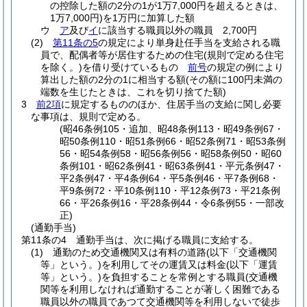
の控除した額の2分の1が1万7,000円を超えるときは、
1万7,000円)
を1万円に加算した額
ウ
ア
及び
イ
に該当する職員以外の職員 2,700円
(2)
第11条の5
の規定により単身赴任手当を支給される職
員で、配偶者等が居住するための住宅
(規則で定める住宅
を除く。)
を借り受けているもの
前号
の規定の例により
算出した額の2分の1に相当する額
(その額に100円未満の
端数を生じたときは、これを切り捨てた額)
3
前2項
に規定するもののほか、住居手当の支給に関し必要
な事項は、規則で定める。
(昭46条例105・追加、昭48条例113・昭49条例67・
昭50条例110・昭51条例66・昭52条例71・昭53条例
56・昭54条例58・昭56条例56・昭58条例50・昭60
条例101・昭62条例41・昭63条例41・平元条例47・
平2条例47・平4条例64・平5条例46・平7条例68・
平9条例72・平10条例110・平12条例73・平21条例
66・平26条例16・平28条例44・令6条例55・一部改
正)
(通勤手当)
第11条の4
通勤手当は、次に掲げる職員に支給する。
(1)
通勤のため交通機関又は有料の道路
(以下「交通機関
等」という。)
を利用してその運賃又は料金
(以下「運賃
等」という。)
を負担することを常例とする職員
(交通機
関等を利用しなければ通勤することが著しく困難である
職員以外の職員であつて交通機関等を利用しないで徒歩