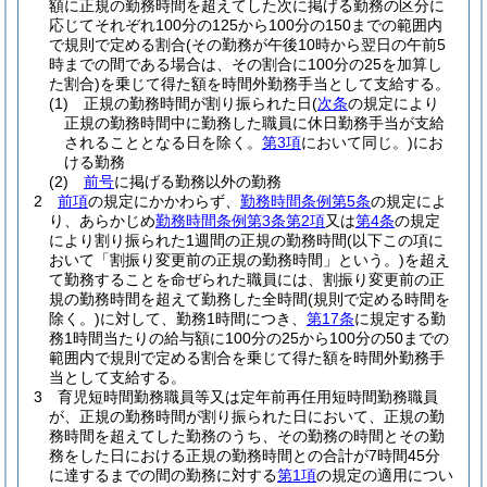
額に正規の勤務時間を超えてした次に掲げる勤務の区分に
応じてそれぞれ100分の125から100分の150までの範囲内
で規則で定める割合
(その勤務が午後10時から翌日の午前5
時までの間である場合は、その割合に100分の25を加算し
た割合)
を乗じて得た額を時間外勤務手当として支給する。
(1)
正規の勤務時間が割り振られた日
(
次条
の規定により
正規の勤務時間中に勤務した職員に休日勤務手当が支給
されることとなる日を除く。
第3項
において同じ。)
にお
ける勤務
(2)
前号
に掲げる勤務以外の勤務
2
前項
の規定にかかわらず、
勤務時間条例第5条
の規定によ
り、あらかじめ
勤務時間条例第3条第2項
又は
第4条
の規定
により割り振られた1週間の正規の勤務時間
(以下この項に
おいて「割振り変更前の正規の勤務時間」という。)
を超え
て勤務することを命ぜられた職員には、割振り変更前の正
規の勤務時間を超えて勤務した全時間
(規則で定める時間を
除く。)
に対して、勤務1時間につき、
第17条
に規定する勤
務1時間当たりの給与額に100分の25から100分の50までの
範囲内で規則で定める割合を乗じて得た額を時間外勤務手
当として支給する。
3
育児短時間勤務職員等又は定年前再任用短時間勤務職員
が、正規の勤務時間が割り振られた日において、正規の勤
務時間を超えてした勤務のうち、その勤務の時間とその勤
務をした日における正規の勤務時間との合計が7時間45分
に達するまでの間の勤務に対する
第1項
の規定の適用につい