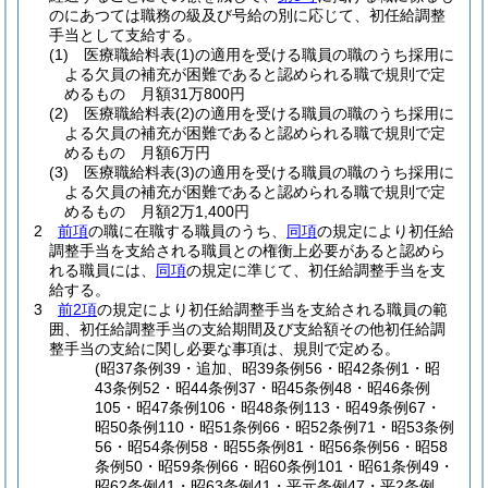
のにあつては職務の級及び号給の別に応じて、初任給調整
手当として支給する。
(1)
医療職給料表
(1)
の適用を受ける職員の職のうち採用に
よる欠員の補充が困難であると認められる職で規則で定
めるもの 月額31万800円
(2)
医療職給料表
(2)
の適用を受ける職員の職のうち採用に
よる欠員の補充が困難であると認められる職で規則で定
めるもの 月額6万円
(3)
医療職給料表
(3)
の適用を受ける職員の職のうち採用に
よる欠員の補充が困難であると認められる職で規則で定
めるもの 月額2万1,400円
2
前項
の職に在職する職員のうち、
同項
の規定により初任給
調整手当を支給される職員との権衡上必要があると認めら
れる職員には、
同項
の規定に準じて、初任給調整手当を支
給する。
3
前2項
の規定により初任給調整手当を支給される職員の範
囲、初任給調整手当の支給期間及び支給額その他初任給調
整手当の支給に関し必要な事項は、規則で定める。
(昭37条例39・追加、昭39条例56・昭42条例1・昭
43条例52・昭44条例37・昭45条例48・昭46条例
105・昭47条例106・昭48条例113・昭49条例67・
昭50条例110・昭51条例66・昭52条例71・昭53条例
56・昭54条例58・昭55条例81・昭56条例56・昭58
条例50・昭59条例66・昭60条例101・昭61条例49・
昭62条例41・昭63条例41・平元条例47・平2条例