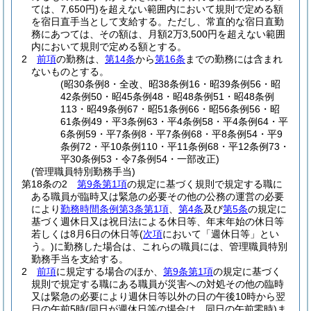
ては、7,650円)
を超えない範囲内において規則で定める額
を宿日直手当として支給する。
ただし、常直的な宿日直勤
務にあつては、その額は、月額2万3,500円を超えない範囲
内において規則で定める額とする。
2
前項
の勤務は、
第14条
から
第16条
までの勤務には含まれ
ないものとする。
(昭30条例8・全改、昭38条例16・昭39条例56・昭
42条例50・昭45条例48・昭48条例51・昭48条例
113・昭49条例67・昭51条例66・昭56条例56・昭
61条例49・平3条例63・平4条例58・平4条例64・平
6条例59・平7条例8・平7条例68・平8条例54・平9
条例72・平10条例110・平11条例68・平12条例73・
平30条例53・令7条例54・一部改正)
(管理職員特別勤務手当)
第18条の2
第9条第1項
の規定に基づく規則で規定する職に
ある職員が臨時又は緊急の必要その他の公務の運営の必要
により
勤務時間条例第3条第1項
、
第4条
及び
第5条
の規定に
基づく週休日又は祝日法による休日等、年末年始の休日等
若しくは8月6日の休日等
(
次項
において「週休日等」とい
う。)
に勤務した場合は、これらの職員には、管理職員特別
勤務手当を支給する。
2
前項
に規定する場合のほか、
第9条第1項
の規定に基づく
規則で規定する職にある職員が災害への対処その他の臨時
又は緊急の必要により週休日等以外の日の午後10時から翌
日の午前5時
(同日が週休日等の場合は、同日の午前零時)
ま