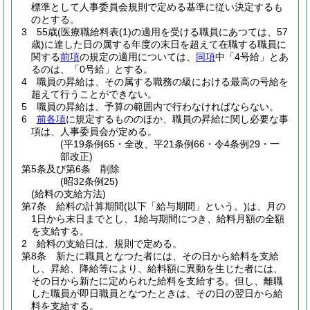
標準として人事委員会規則で定める基準に従い決定するも
のとする。
3
55歳
(医療職給料表
(1)
の適用を受ける職員にあつては、57
歳)
に達した日の属する年度の末日を超えて在職する職員に
関する
前項
の規定の適用については、
同項
中「4号給」とあ
るのは、「0号給」とする。
4
職員の昇給は、その属する職務の級における最高の号給を
超えて行うことができない。
5
職員の昇給は、予算の範囲内で行わなければならない。
6
前各項
に規定するもののほか、職員の昇給に関し必要な事
項は、人事委員会が定める。
(平19条例65・全改、平21条例66・令4条例29・一
部改正)
第5条及び第6条
削除
(昭32条例25)
(給料の支給方法)
第7条
給料の計算期間
(以下「給与期間」という。)
は、月の
1日から末日までとし、1給与期間につき、給料月額の全額
を支給する。
2
給料の支給日は、規則で定める。
第8条
新たに職員となつた者には、その日から給料を支給
し、昇給、降給等により、給料額に異動を生じた者には、
その日から新たに定められた給料を支給する。
但し、離職
した職員が即日職員となつたときは、その日の翌日から給
料を支給する。