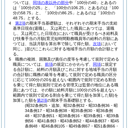
ついては、
同項の表以外の部分
中「100分の40」とあるの
は「100分の25」と、「100分の106.25」とあるのは「100
分の58.75」と、「100分の86.25」とあるのは「100分の
48.75」とする。
4
第2項
の期末手当基礎額は、それぞれその期末手当の支給
基準日現在
(退職し、又は死亡した職員にあつては、退職
し、又は死亡した日現在)
において職員が受けるべき給料及
び扶養手当の月額
(育児短時間勤務職員等の給料の月額にあ
つては、当該月額を算出率で除して得た額。
次項
において
同じ。)
並びにこれらに対する地域手当の月額の合計額とす
る。
5
職務の複雑、困難及び責任の度等を考慮して規則で定める
職員については、
前項
の規定にかかわらず、
同項
に規定す
る合計額に、給料の月額及びこれに対する地域手当の月額
の合計額に職務の級等を考慮して規則で定める職員の区分
に応じて100分の20を超えない範囲内で規則で定める割合
を乗じて得た額
(規則で定める管理又は監督の地位にある職
員にあつては、その額に給料月額に100分の25を超えない
範囲内で規則で定める割合を乗じて得た額を加算した額)
を
加算した額を
第2項
の期末手当基礎額とする。
(昭32条例25・追加、昭32条例32・昭33条例36・昭
34条例17・昭34条例38・昭35条例30・昭36条例
48・昭37条例51・昭38条例16・昭39条例1・昭39条
例56・昭41条例3・昭43条例52・昭44条例37・昭45
条例48・昭46条例105・昭49条例67・昭51条例66・