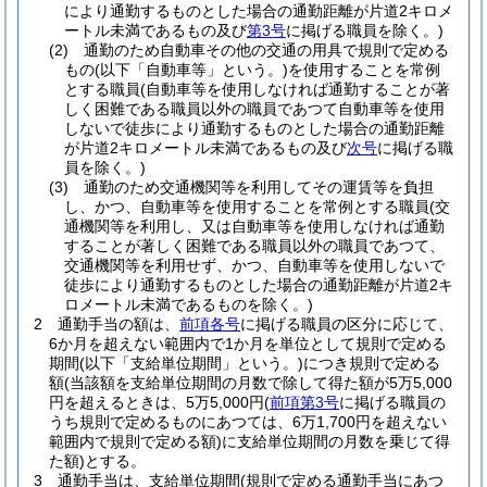
により通勤するものとした場合の通勤距離が片道2キロメ
ートル未満であるもの及び
第3号
に掲げる職員を除く。)
(2)
通勤のため自動車その他の交通の用具で規則で定める
もの
(以下「自動車等」という。)
を使用することを常例
とする職員
(自動車等を使用しなければ通勤することが著
しく困難である職員以外の職員であつて自動車等を使用
しないで徒歩により通勤するものとした場合の通勤距離
が片道2キロメートル未満であるもの及び
次号
に掲げる職
員を除く。)
(3)
通勤のため交通機関等を利用してその運賃等を負担
し、かつ、自動車等を使用することを常例とする職員
(交
通機関等を利用し、又は自動車等を使用しなければ通勤
することが著しく困難である職員以外の職員であつて、
交通機関等を利用せず、かつ、自動車等を使用しないで
徒歩により通勤するものとした場合の通勤距離が片道2キ
ロメートル未満であるものを除く。)
2
通勤手当の額は、
前項各号
に掲げる職員の区分に応じて、
6か月を超えない範囲内で1か月を単位として規則で定める
期間
(以下「支給単位期間」という。)
につき規則で定める
額
(当該額を支給単位期間の月数で除して得た額が5万5,000
円を超えるときは、5万5,000円
(
前項第3号
に掲げる職員の
うち規則で定めるものにあつては、6万1,700円を超えない
範囲内で規則で定める額)
に支給単位期間の月数を乗じて得
た額)
とする。
3
通勤手当は、支給単位期間
(規則で定める通勤手当にあつ