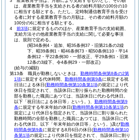
3
産業教育手当は、月額により支給するものとし、その額
は、産業教育手当を支給される者の給料月額の100分の10
に相当する額とする。
ただし、定時制通信教育手当を受け
る者に対する産業教育手当の月額は、その者の給料月額の
100分の6に相当する額とする。
4
前3項
に規定するもののほか、産業教育手当の支給範囲、
支給方法その他産業教育手当の支給に関して必要な事項
は、規則で定める。
(昭34条例4・追加、昭35条例37・旧第21条の2繰
下、昭39条例1・昭46条例73・昭50条例110・平14
条例12・平22条例30・一部改正、平29条例1・旧第
12条の3繰下、令4条例29・一部改正)
(給与の減額)
第13条
職員が勤務しないときは、
勤務時間条例第8条の2第
1項
に規定する代休時間、
勤務時間条例第9条
に規定する祝
日法による休日
(
勤務時間条例第10条第1項
の規定により代
休日を指定されて、当該休日に割り振られた勤務時間の全
部を勤務した職員にあつては、当該休日に代わる代休日。
以下「祝日法による休日等」という。)
、
勤務時間条例第9
条
に規定する年末年始の休日
(
勤務時間条例第10条第1項
の
規定により代休日を指定されて、当該休日に割り振られた
勤務時間の全部を勤務した職員にあつては、当該休日に代
わる代休日。以下「年末年始の休日等」という。)
及び
勤務
時間条例第9条
に規定する8月6日の休日
(
勤務時間条例第10
条第1項
の規定により代休日を指定されて、当該休日に割り