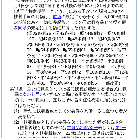
4
扶養親族としての子のうちに15歳に達する日後の最初の4
月1日から22歳に達する日以後の最初の3月31日までの間
(以下「特定期間」という。)
にある子がいる場合における
扶養手当の月額は、
前項
の規定にかかわらず、5,000円に特
定期間にある当該扶養親族としての子の数を乗じて得た額
を
同項
の規定による額に加算した額とする。
(昭32条例25・昭42条例1・昭44条例37・昭46条例
105・昭47条例106・昭48条例113・昭49条例67・
昭50条例110・昭51条例66・昭52条例71・昭53条例
56・昭54条例58・昭55条例81・昭56条例56・昭57
条例47・昭58条例50・昭59条例66・昭60条例101・
昭61条例49・昭63条例41・平元条例47・平3条例
63・平4条例64・平5条例46・平6条例59・平7条例
68・平8条例54・平9条例72・平10条例110・平12条
例73・平14条例61・平15条例65・平17条例164・平
18条例81・平28条例44・令6条例55・一部改正)
第11条
新たに職員となつた者に扶養親族がある場合又は職
員に
次の各号
のいずれかに掲げる事実が生じた場合におい
ては、その職員は、直ちにその旨を任命権者に届け出なけ
ればならない。
(1)
新たに扶養親族としての要件を具備するに至つた者が
ある場合
(2)
扶養親族としての要件を欠くに至つた者がある場合
(扶養親族としての子又は
前条第2項第2号
若しくは
第4号
に該当する扶養親族が、22歳に達した日以後の最初の3