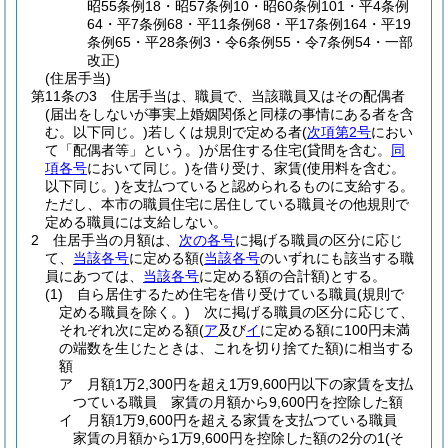
昭55条例18・昭57条例10・昭60条例101・平4条例
64・平7条例68・平11条例68・平17条例164・平19
条例65・平28条例3・令6条例55・令7条例54・一部
改正)
(住居手当)
第11条の3
住居手当は、職員で、当該職員又はその配偶者
(届出をしないが事実上婚姻関係と同様の事情にある者を含
む。以下同じ。)
若しくは規則で定める者
(
次項第2号
におい
て「配偶者等」という。)
が居住する住宅
(貸間を含む。
同
項各号
において同じ。)
を借り受け、家賃
(使用料を含む。
以下同じ。)
を支払つていると認められるものに支給する。
ただし、本市の職員住宅に居住している職員その他規則で
定める職員には支給しない。
2
住居手当の月額は、
次の各号
に掲げる職員の区分に応じ
て、
当該各号
に定める額
(
当該各号
のいずれにも該当する職
員にあつては、
当該各号
に定める額の合計額)
とする。
(1)
自ら居住するため住宅を借り受けている職員
(規則で
定める職員を除く。)
次に掲げる職員の区分に応じて、
それぞれ次に定める額
(
ア
及び
イ
に定める額に100円未満
の端数を生じたときは、これを切り捨てた額)
に相当する
額
ア
月額1万2,300円を超え1万9,600円以下の家賃を支払
つている職員 家賃の月額から9,600円を控除した額
イ
月額1万9,600円を超える家賃を支払つている職員
家賃の月額から1万9,600円を控除した額の2分の1
(そ