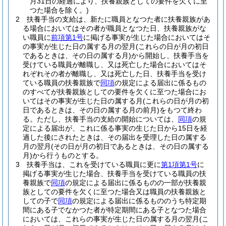
月31日の経過により、扶養親族としての要件を欠くに至
つた場合を除く。)
2
扶養手当の支給は、新たに職員となつた者に扶養親族があ
る場合においてはその者が職員となつた日、扶養親族がな
い職員に
前項第1号
に掲げる事実が生じた場合においてはそ
の事実が生じた日の属する月の翌月
(これらの日が月の初日
であるときは、その日の属する月)
から開始し、扶養手当を
受けている職員が離職し、又は死亡した場合においてはそ
れぞれその者が離職し、又は死亡した日、扶養手当を受け
ている職員の扶養親族で
同項
の規定による届出に係るもの
のすべてが扶養親族としての要件を欠くに至つた場合にお
いてはその事実が生じた日の属する月
(これらの日が月の初
日であるときは、その日の属する月の前月)
をもつて終わ
る。
ただし、扶養手当の支給の開始については、
同項
の規
定による届出が、これに係る事実の生じた日から15日を経
過した後にされたときは、その届出を受理した日の属する
月の翌月
(その日が月の初日であるときは、その日の属する
月)
から行うものとする。
3
扶養手当は、これを受けている職員に更に
第1項第1号
に
掲げる事実が生じた場合、扶養手当を受けている職員の扶
養親族で
同項
の規定による届出に係るものの一部が扶養親
族としての要件を欠くに至つた場合又は職員の扶養親族と
しての子で
同項
の規定による届出に係るもののうち特定期
間にある子でなかつた者が特定期間にある子となつた場合
においては、これらの事実が生じた日の属する月の翌月
(こ