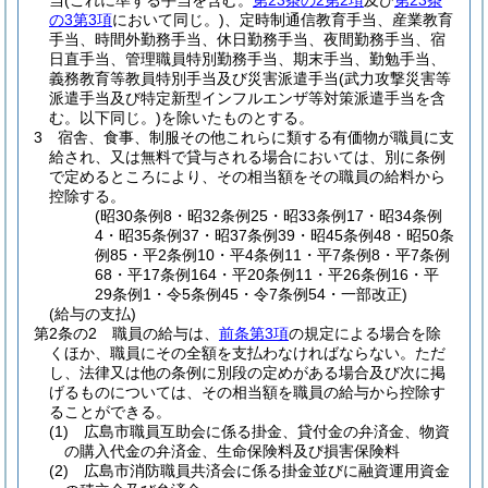
当
(これに準ずる手当を含む。
第23条の2第2項
及び
第23条
の3第3項
において同じ。)
、定時制通信教育手当、産業教育
手当、時間外勤務手当、休日勤務手当、夜間勤務手当、宿
日直手当、管理職員特別勤務手当、期末手当、勤勉手当、
義務教育等教員特別手当及び災害派遣手当
(武力攻撃災害等
派遣手当及び特定新型インフルエンザ等対策派遣手当を含
む。以下同じ。)
を除いたものとする。
3
宿舎、食事、制服その他これらに類する有価物が職員に支
給され、又は無料で貸与される場合においては、別に条例
で定めるところにより、その相当額をその職員の給料から
控除する。
(昭30条例8・昭32条例25・昭33条例17・昭34条例
4・昭35条例37・昭37条例39・昭45条例48・昭50条
例85・平2条例10・平4条例11・平7条例8・平7条例
68・平17条例164・平20条例11・平26条例16・平
29条例1・令5条例45・令7条例54・一部改正)
(給与の支払)
第2条の2
職員の給与は、
前条第3項
の規定による場合を除
くほか、職員にその全額を支払わなければならない。
ただ
し、法律又は他の条例に別段の定めがある場合及び次に掲
げるものについては、その相当額を職員の給与から控除す
ることができる。
(1)
広島市職員互助会に係る掛金、貸付金の弁済金、物資
の購入代金の弁済金、生命保険料及び損害保険料
(2)
広島市消防職員共済会に係る掛金並びに融資運用資金