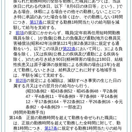
振られた勤務時間の全部を勤務した職員にあつては、当該
休日に代わる代休日。以下「8月6日の休日等」という。)
で
ある場合、休暇による場合その他その勤務しないことにつ
き特に承認のあつた場合を除くほか、その勤務しない1時間
につき、
第17条
に規定する勤務1時間当たりの給与額を減
額して給与を支給する。
2
前項
の規定にかかわらず、職員
(定年前再任用短時間勤務
職員を除く。)
が負傷
(公務上の負傷及び通勤
(地方公務員災
害補償法
(昭和42年法律第121号)
第2条第2項に規定する通
勤をいう。以下この項及び
第22条
において同じ。)
による負
傷を除く。)
又は疾病
(公務上の疾病及び通勤による疾病を
除く。)
のため引き続き90日
(精神障害の場合は180日、結核
性疾患又は原子爆弾の放射能による疾病の場合は1年)
を超
えて勤務しないときは、給料及びこれに対する地域手当
は、半額を減じて支給する。
3
前2項
の規定による減額は、減額すべき事実の生じた日の
属する月又はその翌月分の給与から行う。
(昭33条例2・昭43条例52・昭45条例48・平2条例
47・平4条例11・平6条例9・平7条例8・平14条例
12・平17条例164・平22条例12・平26条例16・令元
条例2・令4条例29・一部改正)
(時間外勤務手当)
第14条
正規の勤務時間を超えて勤務を命ぜられた職員に
は、正規の勤務時間を超えて勤務した全時間に対して、勤
務1時間につき、
第17条
に規定する勤務1時間当たりの給与