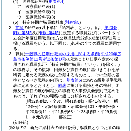
(4)
医療職給料表
(
別表第4
)
ア
医療職給料表
(1)
イ
医療職給料表
(2)
ウ
医療職給料表
(3)
(5)
特定任期付職員給料表
(
別表第5
)
2
前項
の給料表
(以下単に「給料表」という。)
は、
第23条
、
附則第3項
及び
附則第4項
に規定する職員並びにパートタイ
ム会計年度任用職員
(地方公務員法第22条の2第1項第1号に
掲げる職員をいう。以下同じ。)
以外の全ての職員に適用す
る。
3
職員
(
一般職の任期付職員の採用に関する条例
(平成20年広
島市条例第11号)
第2条第1項
の規定により任期を定めて採
用された職員
(以下「特定任期付職員」という。)
を除く。)
の職務は、その複雑、困難及び責任の度に基づきこれを給
料表に定める職務の級に分類するものとし、その分類の基
準となるべき職務の内容は、
別表第6
に定める級別基準職務
表に定めるとおりとし、
同表
に掲げる職務とその複雑、困
難及び責任の度が同程度の職務で人事委員会規則で定める
ものは、それぞれの職務の級に分類されるものとする。
(昭32条例25・全改、昭41条例3・昭41条例64・昭
42条例4・昭54条例38・昭60条例101・平6条例9・
平20条例11・平21条例66・平28条例3・平29条例
1・令元条例2・一部改正)
(初任給)
第3条の2
新たに給料表の適用を受ける職員となつた者の職