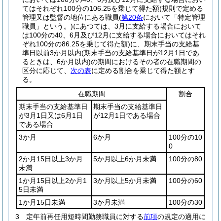
てはそれぞれ100分の106.25を乗じて得た額
(規則で定める
管理又は監督の地位にある職員
(
第20条
において「特定管理
職員」という。)
にあつては、3月に支給する場合において
は100分の40、6月及び12月に支給する場合においてはそれ
ぞれ100分の86.25を乗じて得た額)
に、期末手当の支給基
準日以前3か月以内
(期末手当の支給基準日が12月1日であ
るときは、6か月以内)
の期間におけるその者の在職期間の
区分に応じて、
次の表
に定める割合を乗じて得た額とす
る。
在職期間
割合
期末手当の支給基準日
期末手当の支給基準日
が3月1日又は6月1日
が12月1日である場合
である場合
3か月
6か月
100分の10
0
2か月15日以上3か月
5か月以上6か月未満
100分の80
未満
1か月15日以上2か月1
3か月以上5か月未満
100分の60
5日未満
1か月15日未満
3か月未満
100分の30
3
定年前再任用短時間勤務職員に対する
前項
の規定の適用に