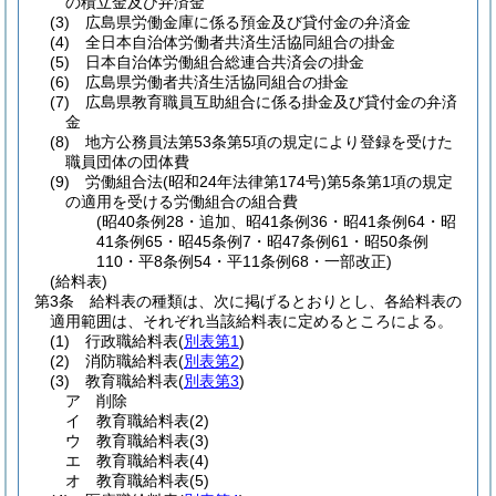
の積立金及び弁済金
(3)
広島県労働金庫に係る預金及び貸付金の弁済金
(4)
全日本自治体労働者共済生活協同組合の掛金
(5)
日本自治体労働組合総連合共済会の掛金
(6)
広島県労働者共済生活協同組合の掛金
(7)
広島県教育職員互助組合に係る掛金及び貸付金の弁済
金
(8)
地方公務員法第53条第5項の規定により登録を受けた
職員団体の団体費
(9)
労働組合法
(昭和24年法律第174号)
第5条第1項の規定
の適用を受ける労働組合の組合費
(昭40条例28・追加、昭41条例36・昭41条例64・昭
41条例65・昭45条例7・昭47条例61・昭50条例
110・平8条例54・平11条例68・一部改正)
(給料表)
第3条
給料表の種類は、次に掲げるとおりとし、各給料表の
適用範囲は、それぞれ当該給料表に定めるところによる。
(1)
行政職給料表
(
別表第1
)
(2)
消防職給料表
(
別表第2
)
(3)
教育職給料表
(
別表第3
)
ア
削除
イ
教育職給料表
(2)
ウ
教育職給料表
(3)
エ
教育職給料表
(4)
オ
教育職給料表
(5)