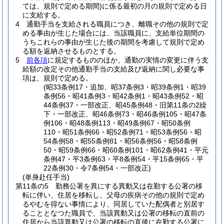
ては、規則で定める期間)
に係る最初の月の規則で定める日
に支給する。
4
通勤手当を支給される職員につき、離職その他の規則で定
める事由が生じた場合には、当該職員に、支給単位期間の
うちこれらの事由が生じた後の期間を考慮して規則で定め
る額を返納させるものとする。
5
前各項
に規定するもののほか、通勤の実情の変更に伴う支
給額の改定その他通勤手当の支給及び返納に関し必要な事
項は、規則で定める。
(昭33条例17・追加、昭37条例3・昭39条例1・昭39
条例56・昭41条例3・昭42条例1・昭43条例52・昭
44条例37・一部改正、昭45条例48・旧第11条の2繰
下・一部改正、昭46条例73・昭46条例105・昭47条
例106・昭48条例113・昭49条例67・昭50条例
110・昭51条例66・昭52条例71・昭53条例56・昭
54条例58・昭55条例81・昭56条例56・昭58条例
50・昭59条例66・昭60条例101・昭62条例41・平元
条例47・平3条例63・平8条例54・平15条例65・平
22条例30・令7条例54・一部改正)
(単身赴任手当)
第11条の5
勤務公署を異にする異動又は在勤する公署の移
転に伴い、住居を移転し、父母の疾病その他の規則で定め
るやむを得ない事情により、同居していた配偶者と別居す
ることとなつた職員で、当該異動又は公署の移転の直前の
住居から当該異動又は公署の移転の直後に在勤する公署に