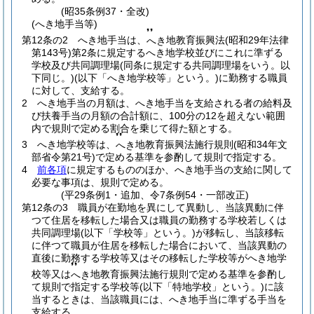
(昭35条例37・全改)
(へき地手当等)
❜❜
第12条の2
へき地手当は、
地教育振興法
(昭和29年法律
へき
第143号)
第2条に規定するへき地学校並びにこれに準ずる
学校及び共同調理場
(同条に規定する共同調理場をいう。以
下同じ。)
(以下「へき地学校等」という。)
に勤務する職員
に対して、支給する。
2
へき地手当の月額は、へき地手当を支給される者の給料及
び扶養手当の月額の合計額に、100分の12を超えない範囲
内で規則で定める割合を乗じて得た額とする。
❜❜
3
へき地学校等は、
地教育振興法施行規則
(昭和34年文
へき
部省令第21号)
で定める基準を参酌して規則で指定する。
4
前各項
に規定するもののほか、へき地手当の支給に関して
必要な事項は、規則で定める。
(平29条例1・追加、令7条例54・一部改正)
第12条の3
職員が在勤地を異にして異動し、当該異動に伴
つて住居を移転した場合又は職員の勤務する学校若しくは
共同調理場
(以下「学校等」という。)
が移転し、当該移転
に伴つて職員が住居を移転した場合において、当該異動の
直後に勤務する学校等又はその移転した学校等がへき地学
❜❜
校等又は
地教育振興法施行規則で定める基準を参酌し
へき
て規則で指定する学校等
(以下「特地学校」という。)
に該
当するときは、当該職員には、へき地手当に準ずる手当を
支給する。