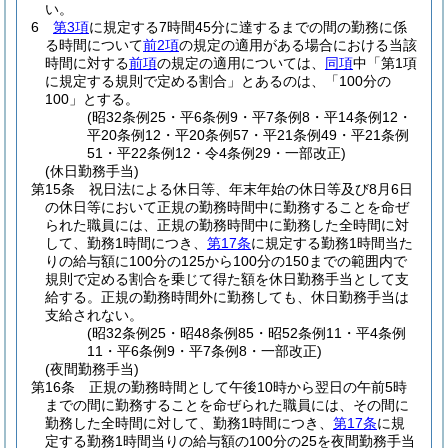
い。
6
第3項
に規定する7時間45分に達するまでの間の勤務に係
る時間について
前2項
の規定の適用がある場合における当該
時間に対する
前項
の規定の適用については、
同項
中「第1項
に規定する規則で定める割合」とあるのは、「100分の
100」とする。
(昭32条例25・平6条例9・平7条例8・平14条例12・
平20条例12・平20条例57・平21条例49・平21条例
51・平22条例12・令4条例29・一部改正)
(休日勤務手当)
第15条
祝日法による休日等、年末年始の休日等及び8月6日
の休日等において正規の勤務時間中に勤務することを命ぜ
られた職員には、正規の勤務時間中に勤務した全時間に対
して、勤務1時間につき、
第17条
に規定する勤務1時間当た
りの給与額に100分の125から100分の150までの範囲内で
規則で定める割合を乗じて得た額を休日勤務手当として支
給する。
正規の勤務時間外に勤務しても、休日勤務手当は
支給されない。
(昭32条例25・昭48条例85・昭52条例11・平4条例
11・平6条例9・平7条例8・一部改正)
(夜間勤務手当)
第16条
正規の勤務時間として午後10時から翌日の午前5時
までの間に勤務することを命ぜられた職員には、その間に
勤務した全時間に対して、勤務1時間につき、
第17条
に規
定する勤務1時間当りの給与額の100分の25を夜間勤務手当