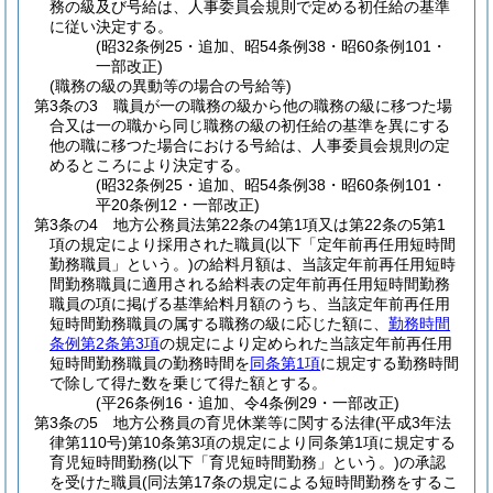
務の級及び号給は、人事委員会規則で定める初任給の基準
に従い決定する。
(昭32条例25・追加、昭54条例38・昭60条例101・
一部改正)
(職務の級の異動等の場合の号給等)
第3条の3
職員が一の職務の級から他の職務の級に移つた場
合又は一の職から同じ職務の級の初任給の基準を異にする
他の職に移つた場合における号給は、人事委員会規則の定
めるところにより決定する。
(昭32条例25・追加、昭54条例38・昭60条例101・
平20条例12・一部改正)
第3条の4
地方公務員法第22条の4第1項又は第22条の5第1
項の規定により採用された職員
(以下「定年前再任用短時間
勤務職員」という。)
の給料月額は、当該定年前再任用短時
間勤務職員に適用される給料表の定年前再任用短時間勤務
職員の項に掲げる基準給料月額のうち、当該定年前再任用
短時間勤務職員の属する職務の級に応じた額に、
勤務時間
条例第2条第3項
の規定により定められた当該定年前再任用
短時間勤務職員の勤務時間を
同条第1項
に規定する勤務時間
で除して得た数を乗じて得た額とする。
(平26条例16・追加、令4条例29・一部改正)
第3条の5
地方公務員の育児休業等に関する法律
(平成3年法
律第110号)
第10条第3項の規定により同条第1項に規定する
育児短時間勤務
(以下「育児短時間勤務」という。)
の承認
を受けた職員
(同法第17条の規定による短時間勤務をするこ