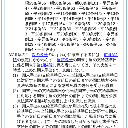
昭53条例56・昭56条例56・昭60条例101・平元条例
47・平2条例47・平3条例63・平5条例46・平6条例
59・平9条例72・平11条例68・平12条例73・平13条
例65・平14条例12・平14条例61・平15条例3・平15
条例65・平17条例164・平19条例65・平20条例12・
平21条例66・平22条例30・平26条例69・平28条例
3・平28条例44・平29条例36・平30条例53・令元条
例11・令元条例20・令3条例3・令3条例59・令4条
例29・令4条例50・令5条例45・令6条例55・令7条
例54・一部改正)
第19条の2
次の各号
のいずれかに該当する者には、
前条第1
項
の規定にかかわらず、
当該各号
の期末手当の支給基準日
に係る期末手当
(
第4号
に係る者にあつては、その支給を一
時差し止めた期末手当)
は、支給しない。
(1)
期末手当の支給基準日から当該期末手当の支給基準日
に対応する期末手当の支給日の前日までの間に地方公務
員法第29条の規定による懲戒免職の処分を受けた職員
(2)
期末手当の支給基準日から当該期末手当の支給基準日
に対応する期末手当の支給日の前日までの間に地方公務
員法第28条第4項の規定により失職した職員
(3)
期末手当の支給基準日前1か月以内又は期末手当の支
給基準日から当該期末手当の支給基準日に対応する期末
手当の支給日の前日までの間に離職した職員
(
前2号
に掲
げる者を除く。)
で、その離職した日から当該期末手当の
支給日の前日までの間に拘禁刑以上の刑に処せられたも