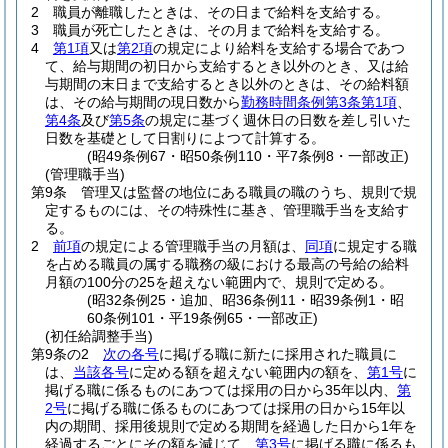
2
職員が離職したときは、その日まで給料を支給する。
3
職員が死亡したときは、その月まで給料を支給する。
4
第1項
又は
第2項
の規定により給料を支給する場合であつ
て、給与期間の初日から支給するとき以外のとき、又は給
与期間の末日まで支給するとき以外のときは、その給料額
は、その給与期間の現日数から
勤務時間条例第3条第1項
、
第4条
及び
第5条
の規定に基づく週休日の日数を差し引いた
日数を基礎として日割りによつて計算する。
(昭49条例67・昭50条例110・平7条例8・一部改正)
(管理職手当)
第9条
管理又は監督の地位にある職員の職のうち、規則で規
定するものには、その特殊性に基き、管理職手当を支給す
る。
2
前項
の規定による管理職手当の月額は、
同項
に規定する職
を占める職員の属する職務の級における最高の号給の給料
月額の100分の25を超えない範囲内で、規則で定める。
(昭32条例25・追加、昭36条例11・昭39条例1・昭
60条例101・平19条例65・一部改正)
(初任給調整手当)
第9条の2
次の各号
に掲げる職に新たに採用された職員に
は、
当該各号
に定める額を超えない範囲内の額を、
第1号
に
掲げる職に係るものにあつては採用の日から35年以内、
第
2号
に掲げる職に係るものにあつては採用の日から15年以
内の期間、採用後規則で定める期間を経過した日から1年を
経過するごとにその額を減じて、
第3号
に掲げる職に係るも