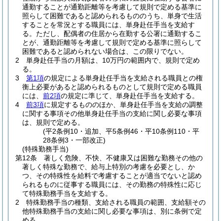
通勤することが通勤距離等を考慮して規則で定める基準に
照らして困難であると認められるもののうち、単身で生活
することを常況とする職員には、単身赴任手当を支給す
る。
ただし、配偶者の住居から在勤する公署に通勤するこ
とが、通勤距離等を考慮して規則で定める基準に照らして
困難であると認められない場合は、この限りでない。
2
単身赴任手当の月額は、10万円の範囲内で、規則で定め
る。
3
第1項
の規定による単身赴任手当を支給される職員との権
衡上必要があると認められるものとして規則で定める職員
には、
前2項
の規定に準じて、単身赴任手当を支給する。
4
前3項
に規定するもののほか、単身赴任手当を支給の調整
に関する事項その他単身赴任手当の支給に関し必要な事項
は、規則で定める。
(平2条例10・追加、平5条例46・平10条例110・平
28条例3・一部改正)
(特殊勤務手当)
第12条
著しく危険、不快、不健康又は困難な勤務その他の
著しく特殊な勤務で、給与上特別の考慮を必要とし、か
つ、その特殊性を給料で考慮することが適当でないと認め
られるものに従事する職員には、その勤務の特殊性に応じ
て特殊勤務手当を支給する。
2
特殊勤務手当の種類、支給される職員の範囲、支給額その
他特殊勤務手当の支給に関し必要な事項は、別に条例で定
める。