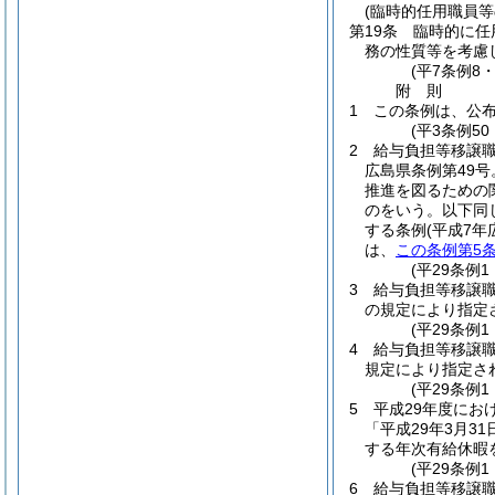
(臨時的任用職員等
第19条
臨時的に任
務の性質等を考慮
(平7条例8
附
則
1
この条例は、公
(平3条例5
2
給与負担等移譲
広島県条例第49
推進を図るための
のをいう。以下同
する条例
(平成7
は、
この条例第5
(平29条例1
3
給与負担等移譲職
の規定により指定
(平29条例1
4
給与負担等移譲職
規定により指定さ
(平29条例1
5
平成29年度にお
「平成29年3月3
する年次有給休暇
(平29条例1
6
給与負担等移譲