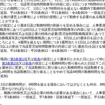
日から金曜日までの5日間において、1日につき7時間45分の勤務時間
期間について、当該育児短時間勤務等の内容に従い1日につき7時間45
間ごとの期間について、1日につき7時間45分を超えない範囲内で勤務時
・追加、平14条例12・平20条例12・平21条例51・令4条例29・一部改正
、公務の運営上の事情により特別の形態によつて勤務する必要のある職
ことができる。
項
の規定により週休日及び勤務時間の割振りを定める場合には、人事委員
務職員等にあつては8日以上で当該育児短時間勤務等の内容に従つた週休
職務の特殊性又は当該公署の特殊の必要
(育児短時間勤務職員等にあつて
勤務職員等及び短時間勤務職員にあつては、8日以上)
の週休日を設ける
ころにより、4週間を超えない期間につき1週間当たり1日以上の割合で
1日以上の割合で当該育児短時間勤務等の内容に従つた週休日)
を設ける
・追加、平14条例12・平20条例12・令4条例29・一部改正)
、職員に
第3条第1項
又は
前条
の規定により週休日とされた日において特
、
第3条第2項
又は
前条
の規定により勤務時間が割り振られた日
(以下こ
を週休日に変更して当該勤務日に割り振られた勤務時間を当該勤務する
ち4時間を当該勤務日に割り振ることをやめて当該4時間の勤務時間を
・追加)
1日の勤務時間が、6時間を超える場合においては少なくとも45分、8
に置かなければならない。
は、職務の特殊性又は当該公署の特殊の必要がある場合において、人事
38・平3条例50・一部改正、平7条例8・旧第3条繰下・一部改正、平13条