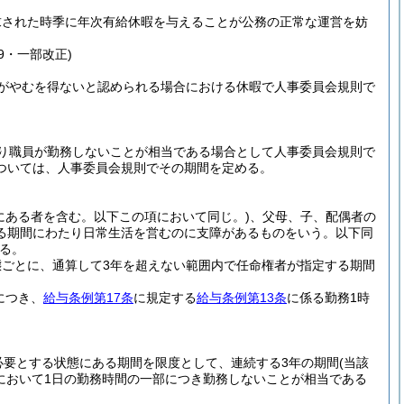
求された時季に年次有給休暇を与えることが公務の正常な運営を妨
29・一部改正)
がやむを得ないと認められる場合における休暇で人事委員会規則で
り職員が勤務しないことが相当である場合として人事委員会規則で
ついては、人事委員会規則でその期間を定める。
にある者を含む。以下この項において同じ。)
、父母、子、配偶者の
る期間にわたり日常生活を営むのに支障があるものをいう。以下同
る。
ごとに、通算して3年を超えない範囲内で任命権者が指定する期間
につき、
給与条例第17条
に規定する
給与条例第13条
に係る勤務1時
必要とする状態にある期間を限度として、連続する3年の期間
(当該
において1日の勤務時間の一部につき勤務しないことが相当である