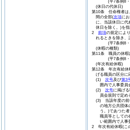
(平7条例8
(休日の代休日)
第10条
任命権者は
間の全部
(
次項
にお
に、当該休日に代
休日を除く。)
を指
2
前項
の規定によ
れるときを除き、
(平7条例8
(休暇の種類)
第11条
職員の休暇
(平7条例8
(年次有給休暇)
第12条
年次有給休
げる職員の区分に
(1)
次号
及び
第3
囲内で人事委員
(2)
次号
に掲げる
員会規則で定め
(3)
当該年度の前
の地方公共団体
う。)
であつた者
職員等としての
い範囲内で人事
2
年次有給休暇
(