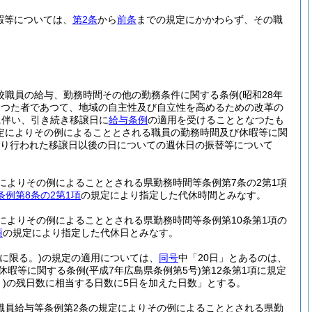
暇等については、
第2条
から
前条
までの規定にかかわらず、その職
校職員の給与、勤務時間その他の勤務条件に関する条例
(昭和28年
あつた者であつて、地域の自主性及び自立性を高めるための改革の
に伴い、引き続き移譲日に
給与条例
の適用を受けることとなつたも
定によりその例によることとされる職員の勤務時間及び休暇等に関
より行われた移譲日以後の日についての週休日の振替等について
によりその例によることとされる県勤務時間等条例第7条の2第1項
条例第8条の2第1項
の規定により指定した代休時間とみなす。
によりその例によることとされる県勤務時間等条例第10条第1項の
項
の規定により指定した代休日とみなす。
に限る。)
の規定の適用については、
同号
中「20日」とあるのは、
び休暇等に関する条例
(平成7年広島県条例第5号)
第12条第1項に規定
)
の残日数に相当する日数に5日を加えた日数」とする。
職員給与等条例第2条の規定によりその例によることとされる県勤