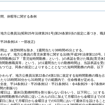
時間、休暇等に関する条例
、地方公務員法
(昭和25年法律第261号)
第24条第5項の規定に基づき、
・平28条例14・一部改正)
間は、休憩時間を除き、1週間当たり38時間45分とする。
かわらず、地方公務員の育児休業等に関する法律
(平成3年法律第110号
時間勤務
(以下「育児短時間勤務」という。)
の承認を受けた職員
(育児
時間勤務職員等」という。)
の1週間当たりの勤務時間は、当該承認を受
あつては、同条の規定によりすることとなつた短時間勤務の内容。以下
かわらず、地方公務員法第22条の4第1項に規定する短時間勤務の職を
たり15時間30分から31時間までの範囲内で、任命権者が定める。
・全改、平14条例12・平20条例12・平21条例51・令4条例29・令7条例
間の割振り)
土曜日は、週休日
(勤務時間を割り振らない日をいう。以下同じ。)
とする
短時間勤務等の内容に従いこれらの日に加えて月曜日から金曜日までの
曜日に加えて月曜日から金曜日までの5日間において週休日を設けるこ