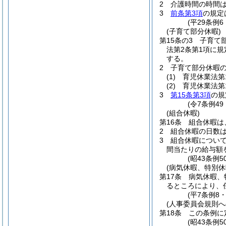
2
介護時間の時間
3
前条第3項
の規定
(平29条例6
(子育て部分休暇)
第15条の3
子育て
法第2条第1項に規
する。
2
子育て部分休暇
(1)
育児休業法第
(2)
育児休業法第
3
第15条第3項
の規
(令7条例49
(組合休暇)
第16条
組合休暇は
2
組合休暇の日数は
3
組合休暇につい
間当たりの給与額
(昭43条例
(病気休暇、特別
第17条
病気休暇、
るところにより、
(平7条例8
(人事委員会規則へ
第18条
この条例に
(昭43条例