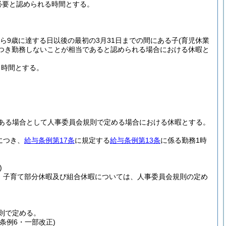
必要と認められる時間とする。
ら9歳に達する日以後の最初の3月31日までの間にある子
(育児休業
つき勤務しないことが相当であると認められる場合における休暇と
る時間とする。
ある場合として人事委員会規則で定める場合における休暇とする。
につき、
給与条例第17条
に規定する
給与条例第13条
に係る勤務1時
)
、子育て部分休暇及び組合休暇については、人事委員会規則の定め
則で定める。
1条例6・一部改正)