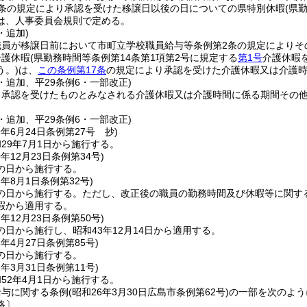
6条の規定により承認を受けた移譲日以後の日についての県特別休暇
(県
は、人事委員会規則で定める。
・追加)
員が移譲日前において市町立学校職員給与等条例第2条の規定によりそ
介護休暇
(県勤務時間等条例第14条第1項第2号に規定する
第1号
介護休暇を
う。)
は、
この条例第17条
の規定により承認を受けた介護休暇又は介護
1・追加、平29条例6・一部改正)
り承認を受けたものとみなされる介護休暇又は介護時間に係る期間その
。
1・追加、平29条例6・一部改正)
9年6月24日
条例第27号 抄)
29年7月1日から施行する。
0年12月23日
条例第34号)
の日から施行する。
6年8月1日
条例第32号)
の日から施行する。
ただし、改正後の職員の勤務時間及び休暇等に関する条
暇から適用する。
3年12月23日
条例第50号)
日から施行し、昭和43年12月14日から適用する。
8年4月27日
条例第85号)
の日から施行する。
2年3月31日
条例第11号)
52年4月1日から施行する。
給与に関する条例
(昭和26年3月30日広島市条例第62号)
の一部を次のよう
略〕