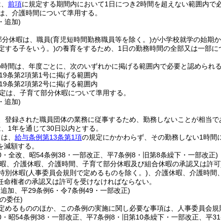
は、
前項
に規定する期間内において1日につき2時間を超えない範囲内で
は、介護時間について準用する。
・追加)
部分休暇は、職員
(育児短時間勤務職員等を除く。)
が小学校就学の始期か
定する子をいう。)
の養育をするため、1日の勤務時間の全部又は一部に
の時間は、年度ごとに、次のいずれかに掲げる範囲内で必要と認められ
19条第2項第1号に掲げる範囲内
19条第2項第2号に掲げる範囲内
定は、子育て部分休暇について準用する。
・追加)
、登録された職員団体の業務に従事するため、勤務しないことが相当で
、1年を通じて30日以内とする。
ては、
給与条例第13条第1項
の規定にかかわらず、その勤務しない1時間
を減額する。
50・全改、昭54条例38・一部改正、平7条例8・旧第8条繰下・一部改正)
休暇、介護休暇、介護時間、子育て部分休暇及び組合休暇の承認又は許可
特別休暇
(人事委員会規則で定めるものを除く。)
、介護休暇、介護時間
任命権者の承認又は許可を受けなければならない。
・追加、平29条例6・令7条例49・一部改正)
の委任)
定めるもののほか、この条例の実施に関し必要な事項は、人事委員会規
50・昭54条例38・一部改正、平7条例8・旧第10条繰下・一部改正、平3