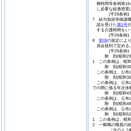
務時間等条例第1
し必要な経過措置
(平29条例1
7
給与負担等移譲職
認を受けた
第1号
する介護時間をい
(平29条例
8
前項
の規定によ
員会規則で定める
(平29条例
附
則
(昭和2
1
この条例は、昭和
附
則
(昭和3
この条例は、公布
附
則
(昭和3
この条例は、公布
での間に係る年次休
附
則
(昭和4
この条例は、公布の
附
則
(昭和4
この条例は、公布
附
則
(昭和5
1
この条例は、昭和
2
一般職の職員の
〔次のよう