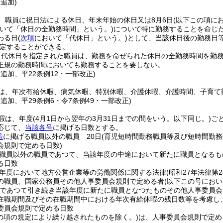
・追加)
、職員に祝日法による休日、年末年始の休日又は8月6日
(以下この項に
いて「休日の全勤務時間」という。)
について特に勤務することを命じ
わる日
(
次項
において「代休日」という。)
として、当該休日後の勤務日
定することができる。
り代休日を指定された職員は、勤務を命ぜられた休日の全勤務時間を勤
正規の勤務時間においても勤務することを要しない。
・追加、平22条例12・一部改正)
は、年次有給休暇、病気休暇、特別休暇、介護休暇、介護時間、子育て
・追加、平29条例6・令7条例49・一部改正)
暇は、年度
(4月1日から翌年の3月31日までの間をいう。以下同じ。)
ご
応じて、
当該各号
に掲げる日数とする。
号
に掲げる職員以外の職員 20日
(育児短時間勤務職員等及び短時間勤
会規則で定める日数)
職員以外の職員であつて、当該年度の中途において新たに職員となるも
る日数
年度において地方公営企業等の労働関係に関する法律
(昭和27年法律第2
の職員、国家公務員その他人事委員会規則で定める者
(以下この号にお
であつて引き続き当該年度に新たに職員となつたものその他人事委員会
在職期間及びその在職期間中における年次有給休暇の残日数等を考慮し、
委員会規則で定める日数
この項の規定により繰り越されたものを除く。)
は、人事委員会規則で定め