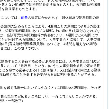
を割り振るものとする。
ただし、育児短時間勤務職員等について
分を超えない範囲内で勤務時間を割り振るものとし、短時間勤務職員
間を割り振るものとする。
)
員については、
前条
の規定にかかわらず、週休日及び勤務時間の割
会規則の定めるところにより、4週間ごとの期間につき8日の週休
日、短時間勤務職員にあつては8日以上の週休日)
を設けなければな
は、当該育児短時間勤務等の内容)
により、4週間ごとの期間につ
ことが困難である職員について、人事委員会と協議して、人事委員
週休日
(育児短時間勤務職員等にあつては、4週間を超えない期間に
場合には、この限りでない。
に勤務することを命ずる必要がある場合には、人事委員会規則の定
の条において「勤務日」という。)
のうち人事委員会規則で定める期
ことを命ずる必要がある日に割り振り、又は当該期間内にある勤務
当該勤務することを命ずる必要がある日に割り振ることができる。
時間を超える場合においては少なくとも1時間の休憩時間を、それぞ
委員会規則で定めるところにより、一斉に与えないことができる。
例8・一部改正)