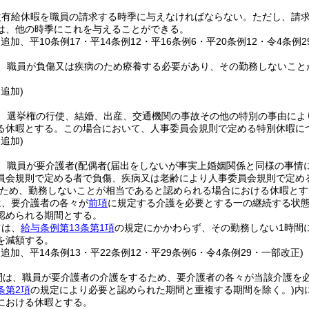
次有給休暇を職員の請求する時季に与えなければならない。
ただし、請
は、他の時季にこれを与えることができる。
・追加、平10条例17・平14条例12・平16条例6・平20条例12・令4条例
、職員が負傷又は疾病のため療養する必要があり、その勤務しないこと
。
・追加)
、選挙権の行使、結婚、出産、交通機関の事故その他の特別の事由によ
る休暇とする。
この場合において、人事委員会規則で定める特別休暇に
・追加)
、職員が要介護者
(配偶者
(届出をしないが事実上婚姻関係と同様の事情
員会規則で定める者で負傷、疾病又は老齢により人事委員会規則で定め
ため、勤務しないことが相当であると認められる場合における休暇とす
は、要介護者の各々が
前項
に規定する介護を必要とする一の継続する状態
認められる期間とする。
ては、
給与条例第13条第1項
の規定にかかわらず、その勤務しない1時間
を減額する。
・追加、平14条例13・平22条例12・平29条例6・令4条例29・一部改正)
間は、職員が要介護者の介護をするため、要介護者の各々が当該介護を
条第2項
の規定により必要と認められた期間と重複する期間を除く。)
内
における休暇とする。