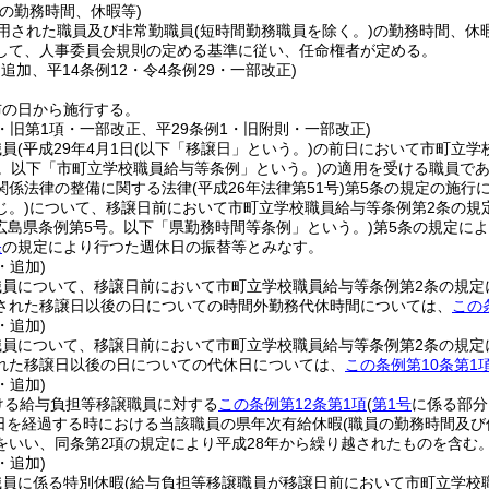
の勤務時間、休暇等)
用された職員及び非常勤職員
(短時間勤務職員を除く。)
の勤務時間、休
して、人事委員会規則の定める基準に従い、任命権者が定める。
・追加、平14条例12・令4条例29・一部改正)
布の日から施行する。
0・旧第1項・一部改正、平29条例1・旧附則・一部改正)
職員
(平成29年4月1日
(以下「移譲日」という。)
の前日において市町立学
号。以下「市町立学校職員給与等条例」という。)
の適用を受ける職員で
関係法律の整備に関する法律
(平成26年法律第51号)
第5条の規定の施行
じ。)
について、移譲日前において市町立学校職員給与等条例第2条の規
年広島県条例第5号。以下「県勤務時間等条例」という。)
第5条の規定に
条
の規定により行つた週休日の振替等とみなす。
・追加)
員について、移譲日前において市町立学校職員給与等条例第2条の規定
された移譲日以後の日についての時間外勤務代休時間については、
この
・追加)
員について、移譲日前において市町立学校職員給与等条例第2条の規定
れた移譲日以後の日についての代休日については、
この条例第10条第1
・追加)
ける給与負担等移譲職員に対する
この条例第12条第1項
(
第1号
に係る部分
1日を経過する時における当該職員の県年次有給休暇
(職員の勤務時間及
をいい、同条第2項の規定により平成28年から繰り越されたものを含む。
・追加)
職員に係る特別休暇
(給与負担等移譲職員が移譲日前において市町立学校