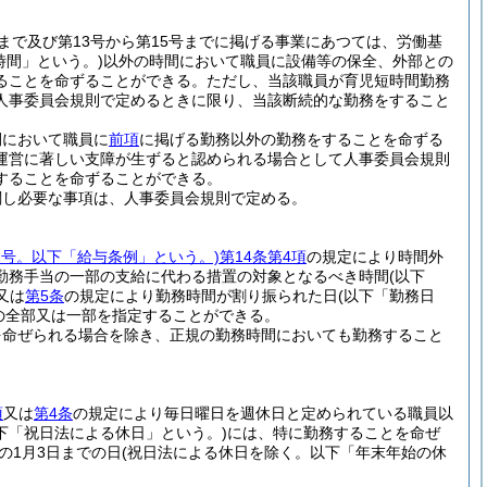
号まで及び第13号から第15号までに掲げる事業にあつては、労働基
時間」という。)
以外の時間において職員に設備等の保全、外部との
ることを命ずることができる。
ただし、当該職員が育児短時間勤務
人事委員会規則で定めるときに限り、当該断続的な勤務をすること
間において職員に
前項
に掲げる勤務以外の勤務をすることを命ずる
運営に著しい支障が生ずると認められる場合として人事委員会規則
することを命ずることができる。
関し必要な事項は、人事委員会規則で定める。
62号。以下「給与条例」という。)
第14条第4項
の規定により時間外
勤務手当の一部の支給に代わる措置の対象となるべき時間
(以下
又は
第5条
の規定により勤務時間が割り振られた日
(以下「勤務日
の全部又は一部を指定することができる。
を命ぜられる場合を除き、正規の勤務時間においても勤務すること
項
又は
第4条
の規定により毎日曜日を週休日と定められている職員以
下「祝日法による休日」という。)
には、特に勤務することを命ぜ
年の1月3日までの日
(祝日法による休日を除く。以下「年末年始の休