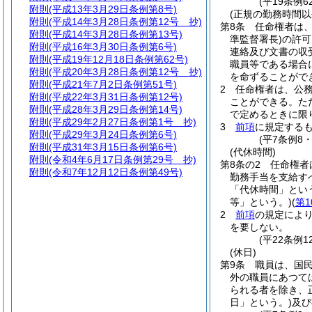
(平19条例62
附則
(平成13年3月29日条例第8号)
(正規の勤務時間以
附則
(平成14年3月28日条例第12号 抄)
第8条
任命権者は
附則
(平成14年3月28日条例第13号)
準監督署長)
の許可
附則
(平成16年3月30日条例第6号)
連絡及び文書の収
附則
(平成19年12月18日条例第62号)
職員等である場合
附則
(平成20年3月28日条例第12号 抄)
を命ずることがで
附則
(平成21年7月2日条例第51号)
2
任命権者は、公
附則
(平成22年3月31日条例第12号)
ことができる。
た
附則
(平成28年3月29日条例第14号)
で定めるときに限
附則
(平成29年2月27日条例第1号 抄)
3
前項
に規定する
附則
(平成29年3月24日条例第6号)
(平7条例8
附則
(平成31年3月15日条例第6号)
(代休時間)
附則
(令和4年6月17日条例第29号 抄)
第8条の2
任命権者
附則
(令和7年12月12日条例第49号)
勤務手当を支給す
「代休時間」とい
等」という。)
(
第1
2
前項
の規定によ
を要しない。
(平22条例1
(休日)
第9条
職員は、国
外の職員にあつて
られる者を除き、
日」という。)
及び