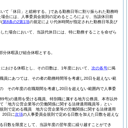
おいて「休日」と総称する。)
である勤務日等に割り振られた勤務時
た場合には、人事委員会規則の定めるところにより、当該休日前
等
(
第8条の2第1項
の規定により代休時間が指定された勤務日等及び
務した場合において、当該代休日には、特に勤務することを命ぜら
部分休暇及び組合休暇とする。
とにおける休暇とし、その日数は、1年度において、
次の各号
に掲
務職員にあつては、その者の勤務時間等を考慮し20日を超えない範
の その年度の在職期間を考慮し20日を超えない範囲内で人事委
89号)
の適用を受ける職員、特別職に属する地方公務員、本市以外
いて「地方公営企業等の労働関係に関する法律適用職員等」とい
規則で定める職員 地方公営企業等の労働関係に関する法律適用
20日に
次項
の人事委員会規則で定める日数を加えた日数を超えな
る日数を限度として、当該年度の翌年度に繰り越すことができ