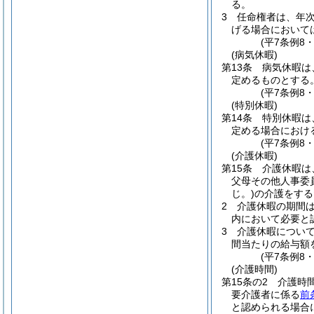
る。
3
任命権者は、年
げる場合において
(平7条例8
(病気休暇)
第13条
病気休暇は
定めるものとする
(平7条例8
(特別休暇)
第14条
特別休暇は
定める場合におけ
(平7条例8
(介護休暇)
第15条
介護休暇は
父母その他人事委
じ。)
の介護をする
2
介護休暇の期間
内において必要と
3
介護休暇につい
間当たりの給与額
(平7条例8
(介護時間)
第15条の2
介護時
要介護者に係る
前
と認められる場合