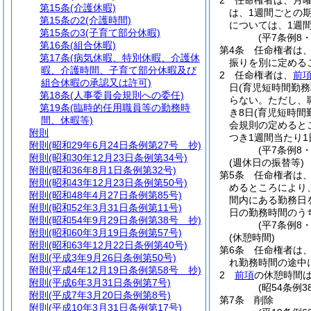
2
任命権者は、月曜
第15条
(介護休暇)
は、1週間ごとの
第15条の2
(介護時間)
については、1週
第15条の3
(子育て部分休暇)
(平7条例8
第16条
(組合休暇)
第4条
任命権者は
第17条
(病気休暇、特別休暇、介護休
振りを別に定める
暇、介護時間、子育て部分休暇及び
2
任命権者は、
前
組合休暇の承認又は許可)
日
(育児短時間勤
第18条
(人事委員会規則への委任)
らない。
ただし、
第19条
(臨時的任用職員等の勤務時
き8日
(育児短時間
間、休暇等)
会規則の定めると
附則
つき1週間当たり
附則
(昭和29年6月24日条例第27号 抄)
(平7条例8
附則
(昭和30年12月23日条例第34号)
(週休日の振替等)
附則
(昭和36年8月1日条例第32号)
第5条
任命権者は
附則
(昭和43年12月23日条例第50号)
めるところにより
附則
(昭和48年4月27日条例第85号)
間内にある勤務日
附則
(昭和52年3月31日条例第11号)
日の勤務時間のう
附則
(昭和54年9月29日条例第38号 抄)
(平7条例8
附則
(昭和60年3月19日条例第57号)
(休憩時間)
附則
(昭和63年12月22日条例第40号)
第6条
任命権者は、
附則
(平成3年9月26日条例第50号)
れ勤務時間の途中
附則
(平成4年12月19日条例第58号 抄)
2
前項
の休憩時間
附則
(平成6年3月31日条例第7号)
(昭54条例
附則
(平成7年3月20日条例第8号)
第7条
削除
附則
(平成10年3月31日条例第17号)