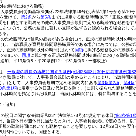
)
外の時間における勤務)
、人事委員会
(労働基準法
(昭和22年法律第49号)
別表第1第1号から第10
を受けて、
第2条
から
第5条
までに規定する勤務時間
(以下「正規の勤務
受を目的とする勤務その他の人事委員会規則で定める断続的な勤務をす
にあつては、公務の運営に著しい支障が生ずると認められる場合として
きる。
務のため臨時又は緊急の必要がある場合には、正規の勤務時間以外の時
だし、当該職員が育児短時間勤務職員等である場合にあつては、公務の
り、正規の勤務時間以外の時間において
同項
に掲げる勤務以外の勤務を
もののほか、
同項
に規定する正規の勤務時間以外の時間における勤務に
・追加、平13条例8・平20条例12・平31条例6・一部改正)
は、
一般職の職員の給与に関する条例
(昭和26年3月30日広島市条例第
べき職員に対して、人事委員会規則の定めるところにより、当該時間外
う。)
として、人事委員会規則で定める期間内にある
第3条第2項
、
第4条
0条第1項
に規定する休日及び代休日を除く。)
に割り振られた勤務時間
り代休時間を指定された職員は、当該代休時間には、特に勤務すること
2・追加)
民の祝日に関する法律
(昭和23年法律第178号)
に規定する休日
(
第3条第1
は、当該休日が週休日に当たるときは、人事委員会規則で定める日。以
正規の勤務時間においても勤務することを要しない。
12月29日から翌
8月6日についても、同様とする。