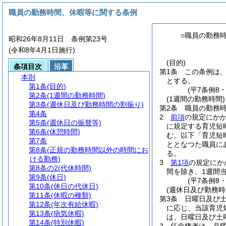
職員の勤務時間、休暇等に関する条例
○職員の勤務
昭和26年8月11日 条例第23号
(令和8年4月1日施行)
(目的)
条項目次
沿革
第1条
この条例は
本則
とする。
第1条
(目的)
(平7条例8
第2条
(1週間の勤務時間)
(1週間の勤務時間)
第3条
(週休日及び勤務時間の割振り)
第2条
職員の勤務時
第4条
2
前項
の規定にか
第5条
(週休日の振替等)
に規定する育児短
第6条
(休憩時間)
む。以下「育児短
第7条
ととなつた職員に
第8条
(正規の勤務時間以外の時間にお
る。
ける勤務)
3
第1項
の規定にか
第8条の2
(代休時間)
間を除き、1週間当
第9条
(休日)
(平7条例8
第10条
(休日の代休日)
(週休日及び勤務時
第11条
(休暇の種類)
第3条
日曜日及び
第12条
(年次有給休暇)
に応じ、当該育児
第13条
(病気休暇)
は、日曜日及び土
第14条
(特別休暇)