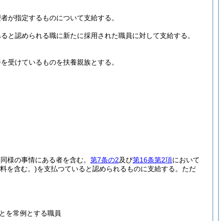
理者が指定するものについて支給する。
あると認められる職に新たに採用された職員に対して支給する。
養を受けているものを扶養親族とする。
と同様の事情にある者を含む。
第7条の2
及び
第16条第2項
において
用料を含む。)
を支払つていると認められるものに支給する。
ただ
とを常例とする職員