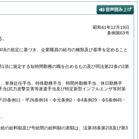
昭和41年12月19日
条例第63号
る。
第4項の規定に基づき、企業職員の給与の種類及び基準を定めること
4第1項に規定する短時間勤務の職を占めるもの及び同法第22条の2第
当、単身赴任手当、特殊勤務手当、時間外勤務手当、休日勤務手
手当
(武力攻撃災害等派遣手当及び特定新型インフルエンザ等対策
・平20条例11・平26条例16・令元条例2・令4条例29・令5条例45・
る。
給の給料額及び号給間の給料額の差額は、法第38条第2項及び第3