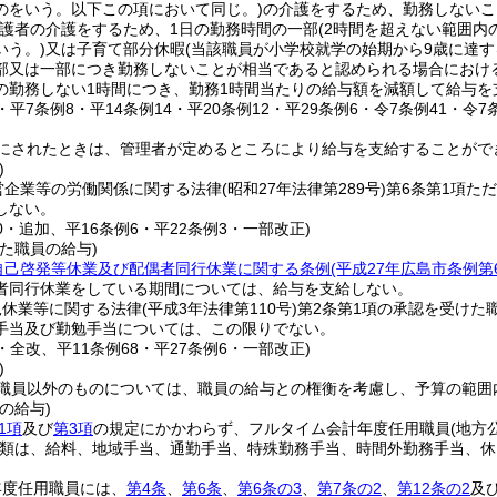
のをいう。以下この項において同じ。)
の介護をするため、勤務しないこ
介護者の介護をするため、1日の勤務時間の一部
(2時間を超えない範囲内
いう。)
又は子育て部分休暇
(当該職員が小学校就学の始期から9歳に達す
部又は一部につき勤務しないことが相当であると認められる場合におけ
の勤務しない1時間につき、勤務1時間当たりの給与額を減額して給与を
0・平7条例8・平14条例14・平20条例12・平29条例6・令7条例41・令7
にされたときは、管理者が定めるところにより給与を支給することがで
)
営企業等の労働関係に関する法律
(昭和27年法律第289号)
第6条第1項た
しない。
50・追加、平16条例6・平22条例3・一部改正)
た職員の給与)
自己啓発等休業及び配偶者同行休業に関する条例
(平成27年広島市条例第
者同行休業をしている期間については、給与を支給しない。
児休業等に関する法律
(平成3年法律第110号)
第2条第1項の承認を受けた
手当及び勤勉手当については、この限りでない。
0・全改、平11条例68・平27条例6・一部改正)
)
職員以外のものについては、職員の給与との権衡を考慮し、予算の範囲
の給与)
1項
及び
第3項
の規定にかかわらず、フルタイム会計年度任用職員
(地方
類は、給料、地域手当、通勤手当、特殊勤務手当、時間外勤務手当、休
。
年度任用職員には、
第4条
、
第6条
、
第6条の3
、
第7条の2
、
第12条の2
及