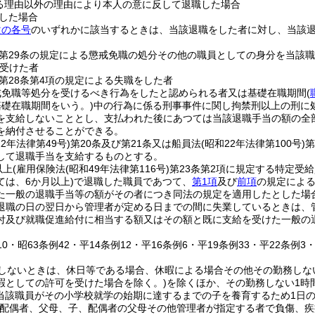
る理由以外の理由により本人の意に反して退職した場合
した場合
次の各号
のいずれかに該当するときは、当該退職をした者に対し、当該
第29条の規定による懲戒免職の処分その他の職員としての身分を当該
受けた者
第28条第4項の規定による失職をした者
戒免職等処分を受けるべき行為をしたと認められる者又は基礎在職期間
(
礎在職期間をいう。)
中の行為に係る刑事事件に関し拘禁刑以上の刑に
を支給しないこととし、支払われた後にあつては当該退職手当の額の全
を納付させることができる。
22年法律第49号)
第20条及び第21条又は船員法
(昭和22年法律第100号)
第
して退職手当を支給するものとする。
以上
(雇用保険法
(昭和49年法律第116号)
第23条第2項に規定する特定受
ては、6か月以上)
で退職した職員であつて、
第1項
及び
前項
の規定によ
た一般の退職手当等の額がその者につき同法の規定を適用したとした場
退職の日の翌日から管理者が定める日までの間に失業しているときは、
付及び就職促進給付に相当する額又はその額と既に支給を受けた一般の
110・昭63条例42・平14条例12・平16条例6・平19条例33・平22条例
しないときは、休日等である場合、休暇による場合その他その勤務しな
暇としての許可を受けた場合を除く。)
を除くほか、その勤務しない1時
(当該職員がその小学校就学の始期に達するまでの子を養育するため1日
(配偶者、父母、子、配偶者の父母その他管理者が指定する者で負傷、