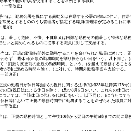
動車その他の用具を使用することを常例とする職員
7・一部改正)
手当は、勤務公署を異にする異動又は在勤する公署の移転に伴い、住居
を常況とするもののうち管理者が指定する職員
(管理者が定めるこれに準
・追加)
当は、著しく危険、不快、不健康又は困難な勤務その他著しく特殊な勤
でないと認められるものに従事する職員に対して支給する。
手当は、正規の勤務時間外に勤務することを命ぜられた職員に対して、
かわらず、週休日
(正規の勤務時間を割り振らない日をいう。以下同じ。)
いて「割振り変更前の正規の勤務時間」という。)
を超えて勤務すること
理者が別に定める時間を除く。)
に対して、時間外勤務手当を支給する。
・一部改正)
正規の勤務日が休日等
(国民の祝日に関する法律
(昭和23年法律第178号)
での日
(祝日法による休日を除く。)
及び8月6日をいい、これらの休日
については、当該休日に代わる代休日をいう。以下同じ。)
に当たつても
、休日等において正規の勤務時間中に勤務することを命ぜられた職員に
・一部改正)
当は、正規の勤務時間として午後10時から翌日の午前5時までの間に勤