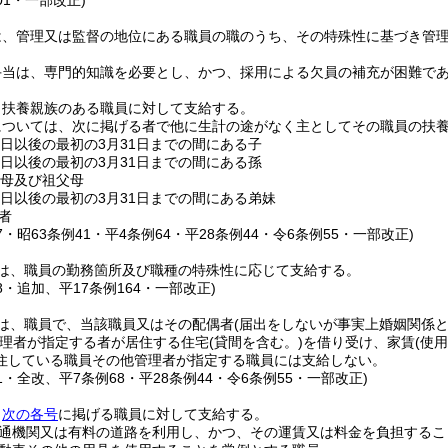
01・一部改正)
は、管理又は監督の地位にある職員の職のうち、その特殊性に基づき管
手当は、専門的知識を必要とし、かつ、採用による欠員の補充が困難で
、扶養親族のある職員に対して支給する。
については、次に掲げる者で他に生計の途がなく主としてその職員の扶
る日以後の最初の3月31日までの間にある子
る日以後の最初の3月31日までの間にある孫
父母及び祖父母
る日以後の最初の3月31日までの間にある弟妹
者
47・昭63条例41・平4条例64・平28条例44・令6条例55・一部改正)
は、職員の勤務箇所及び職種の特殊性に応じて支給する。
48・追加、平17条例164・一部改正)
は、職員で、当該職員又はその配偶者
(届出をしないが事実上婚姻関係
理者が指定する者が居住する住宅
(貸間を含む。)
を借り受け、家賃
(使
住している職員その他管理者が指定する職員には支給しない。
71・全改、平7条例68・平28条例44・令6条例55・一部改正)
、
次の各号
に掲げる職員に対して支給する。
通機関又は有料の道路を利用し、かつ、その運賃又は料金を負担するこ