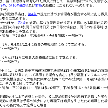
は、宿日直勤務を命ぜられた職員に対して、当該勤務について支給する
9条
、
第10条第2項
及び
前条
の勤務には含まれないものとする。
手当)
員特別勤務手当は、
第4条
の規定に基づき管理者が指定する職にある職員
た場合に支給する。
場合のほか、
第4条
の規定に基づき管理者が指定する職にある職員が災害
ら翌日の午前5時
(同日が週休日又は休日等の場合は、同日の午前零時)
ま
特別勤務手当を支給する。
1・追加、平7条例8・平28条例3・令6条例55・一部改正)
、3月、6月及び12月に職員の在職期間に応じて支給する。
37・一部改正)
、6月及び12月に職員の勤務成績に応じて支給する。
37・一部改正)
遣手当は、災害対策基本法
(昭和36年法律第223号)
第32条第1項
(武力攻
条
(同法第183条において準用する場合を含む。)
及び新型インフルエンザ
は大規模災害からの復興に関する法律
(平成25年法律第55号)
第56条第
に、その者に対して支給する。
8・追加、平20条例11・旧第14条の2繰下、平26条例16・令5条例45・一
期間6か月以上で退職した場合、又は勤続期間6か月未満で退職した場
定数の改廃又は予算の減少により廃職又は過員を生じたため退職した場
りその職に堪えず退職した場合