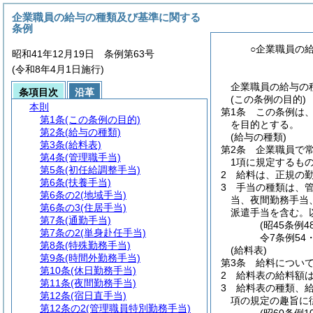
企業職員の給与の種類及び基準に関する
条例
○企業職員の
昭和41年12月19日 条例第63号
(令和8年4月1日施行)
企業職員の給与の種
条項目次
沿革
(この条例の目的)
本則
第1条
この条例は
第1条
(この条例の目的)
を目的とする。
第2条
(給与の種類)
(給与の種類)
第3条
(給料表)
第2条
企業職員で
第4条
(管理職手当)
1項に規定するも
第5条
(初任給調整手当)
2
給料は、正規の
第6条
(扶養手当)
3
手当の種類は、
第6条の2
(地域手当)
当、夜間勤務手当
第6条の3
(住居手当)
派遣手当を含む。
第7条
(通勤手当)
(昭45条例
第7条の2
(単身赴任手当)
令7条例54
第8条
(特殊勤務手当)
(給料表)
第9条
(時間外勤務手当)
第3条
給料につい
第10条
(休日勤務手当)
2
給料表の給料額
第11条
(夜間勤務手当)
3
給料表の種類、給
第12条
(宿日直手当)
項の規定の趣旨に
第12条の2
(管理職員特別勤務手当)