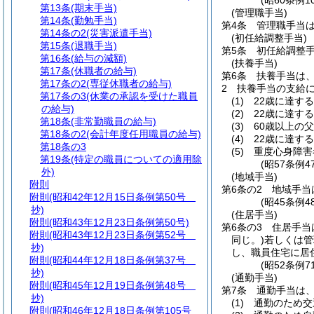
(昭60条例1
第13条
(期末手当)
(管理職手当)
第14条
(勤勉手当)
第4条
管理職手当
第14条の2
(災害派遣手当)
(初任給調整手当)
第15条
(退職手当)
第5条
初任給調整
第16条
(給与の減額)
(扶養手当)
第17条
(休職者の給与)
第6条
扶養手当は
第17条の2
(専従休職者の給与)
2
扶養手当の支給
第17条の3
(休業の承認を受けた職員
(1)
22歳に達す
の給与)
(2)
22歳に達す
第18条
(非常勤職員の給与)
(3)
60歳以上の
第18条の2
(会計年度任用職員の給与)
(4)
22歳に達す
第18条の3
(5)
重度心身障害
第19条
(特定の職員についての適用除
(昭57条例
外)
(地域手当)
附則
第6条の2
地域手当
附則
(昭和42年12月15日条例第50号
(昭45条例
抄)
(住居手当)
附則
(昭和43年12月23日条例第50号)
第6条の3
住居手当
附則
(昭和43年12月23日条例第52号
同じ。)
若しくは管
抄)
し、職員住宅に居
附則
(昭和44年12月18日条例第37号
(昭52条例
抄)
(通勤手当)
附則
(昭和45年12月19日条例第48号
第7条
通勤手当は
抄)
(1)
通勤のため交
附則
(昭和46年12月18日条例第105号