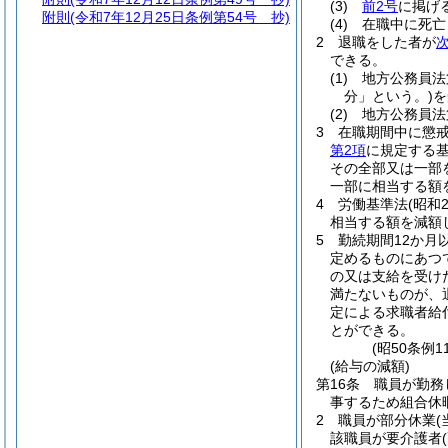
(3)
前2号
に掲げ
附則
(令和7年12月25日条例第54号 抄)
(4)
在職中に死亡
2
退職をした者が
できる。
(1)
地方公務員法
分」という。)
を
(2)
地方公務員法
3
在職期間中に懲
第2項
に規定する基
その全部又は一部
一部に相当する額
4
労働基準法
(昭和
相当する額を減額
5
勤続期間12か月
定めるものにあつ
の又は支給を受け
満たないものが、
定による求職者給
とができる。
(昭50条例
(給与の減額)
第16条
職員が勤務
事するため組合休
2
職員が部分休業
該職員が要介護者