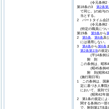
(令元条例2
第18条の3
第2条第
て同じ。)
の給与の
当とする。
2
パートタイム会
(令元条例2
(特定の職員につい
第19条
第9条
から
2
第5条
、
第6条
及
には適用しない。
3
第4条
から
第6条
第2条第1項
の規定
(平14条例
附
則
この条例は、昭和4
(昭45条例
附
則
(昭和4
(施行期日等)
1
この条例は、国
定に基づき人事院
において、規則で
(昭和42年
2
第1条の規定に
関する条例の一部
で、附則第17項及