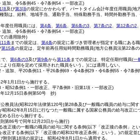
・追加、令5条例45・令7条例54・一部改正)
1項
及び
第3項
の規定にかかわらず、パートタイム会計年度任用職員
(地
種類は、給料、地域手当、通勤手当、特殊勤務手当、時間外勤務手当、
計年度任用職員には、
第4条
、
第6条
、
第6条の3
、
第7条の2
、
第12条の2
・追加、令5条例45・令7条例54・一部改正)
ての適用除外)
第11条
までの規定は、
第4条
の規定に基づき管理者が指定する職にある職
び
第15条
の規定は、定年前再任用短時間勤務職員
(地方公務員法第22条
まで、
第6条の3
及び
第9条
から
第11条
までの規定は、特定任期付職員
(
一
により任期を定めて採用された職員をいう。)
には適用しない。
12・追加、平20条例11・平26条例69・令4条例29・令6条例55・令7条例
2年1月1日から施行する。
48・昭52条例1・一部改正、平7条例8・旧第1項・一部改正)
2年12月15日
条例第50号 抄)
家公務員法
(昭和22年法律第120号)
第28条及び一般職の職員の給与に関す
が昭和42年8月15日に行なつた一般職に属する国家公務員の給与改正
定める日から施行する。
規則第86号で同年12月23日から施行)
よる改正後の一般職の職員の給与に関する条例
(以下「改正後の条例」とい
を改正する条例
(以下「改正後の昭和32年改正条例」という。)
の規定並
び附則第18項の規定は、昭和42年8月1日から適用する。