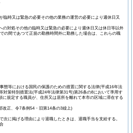
。
が臨時又は緊急の必要その他の業務の運営の必要により週休日又
への対処その他の臨時又は緊急の必要により週休日又は休日等以外
での間であつて正規の勤務時間外に勤務した場合は、これらの職
撃事態等における国民の保護のための措置に関する法律
(平成16年法
等対策特別措置法
(平成24年法律第31号)
第26条の8において準用す
1項に規定する職員が、住所又は居所を離れて本市の区域に滞在する
部改正、令7条例54・旧第14条の3繰上)
合で次に掲げる理由により退職したときは、退職手当を支給する。
合