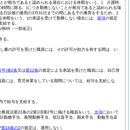
とが相当であると認められる場合における休暇をいう。)
、介護時
の時間に限る。)
につき勤務しないことが相当であると認められる場
る日以後の最初の3月31日までの間にある子の養育をするため、1
る休暇をいう。)
の承認を受けて勤務しない場合には、
前項
の規定
支給する。
条例49・一部改正)
きる。
だし書の許可を受けた職員には、その許可が効力を有する間は、い
6号)
第2条
又は
第12条
の規定による承認を受けた職員には、自己啓
職員には、育児休業をしている期間については、給与を支給しな
内で給与を支給する。
公務員法第22条の2第1項第2号に掲げる職員をいう。
次項
において
日勤務手当、夜間勤務手当、宿日直手当、期末手当、勤勉手当及
び
第14条の2
の規定は、適用しない。