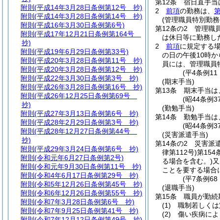
第12条
宿日直手当
附則
(平成14年3月28日条例第12号 抄)
2
前項
の勤務は、
第
附則
(平成14年3月28日条例第14号 抄)
(管理職員特別勤務
附則
(平成16年3月30日条例第6号)
第12条の2
管理職
附則
(平成17年12月21日条例第164号
は休日等に勤務し
抄)
2
前項
に規定する
附則
(平成19年6月29日条例第33号)
の日の午後10時か
附則
(平成20年3月28日条例第11号 抄)
員には、管理職員
附則
(平成20年3月28日条例第12号 抄)
(平4条例1
附則
(平成22年3月30日条例第3号 抄)
(期末手当)
附則
(平成26年3月28日条例第16号 抄)
第13条
期末手当は
附則
(平成26年12月25日条例第69号
(昭44条例
抄)
(勤勉手当)
附則
(平成27年3月13日条例第6号 抄)
第14条
勤勉手当は
附則
(平成28年2月29日条例第3号 抄)
(昭44条例
附則
(平成28年12月27日条例第44号
(災害派遣手当)
抄)
第14条の2
災害派
附則
(平成29年3月24日条例第6号 抄)
律第112号)
第154
附則
(令和元年6月27日条例第2号)
る場合を含む。)
又
附則
(令和元年9月30日条例第11号 抄)
ことを要する場合
附則
(令和4年6月17日条例第29号 抄)
(平7条例6
附則
(令和5年12月26日条例第45号 抄)
(退職手当)
附則
(令和6年12月26日条例第55号 抄)
第15条
職員が勤続
附則
(令和7年3月28日条例第6号 抄)
(1)
職制若しくは
附則
(令和7年9月25日条例第41号 抄)
(2)
傷い疾病によ
附則
(令和7年12月12日条例第49号 抄)