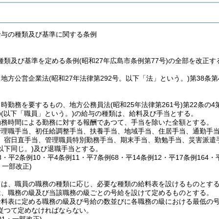
給与の種類及び基準に関する条例
類及び基準を定める条例(昭和27年広島市条例第77号)の全部を改正す
、地方公営企業法
(昭和27年法律第292号。以下「法」という。)
第38条
常時勤務を要するもの、地方公務員法
(昭和25年法律第261号)
第22条の
の
(以下「職員」という。)
の給与の種類は、給料及び手当とする。
勤務時間による勤務に対する報酬であつて、手当を除いた全額とする。
管理職手当、初任給調整手当、扶養手当、地域手当、住居手当、通勤手
、宿日直手当、管理職員特別勤務手当、期末手当、勤勉手当、災害派遣
以下同じ。)
及び退職手当とする。
48・平2条例10・平4条例11・平7条例68・平14条例12・平17条例164
・一部改正)
ては、職員の職務の種類に応じ、必要な種類の給料表を設けるものとす
は、職務の級及び当該職務の級ごとの号給を設けて定めるものとする。
料表に定める職務の級及び号給の数並びに各職務の級における最低の号
従つて定めなければならない。