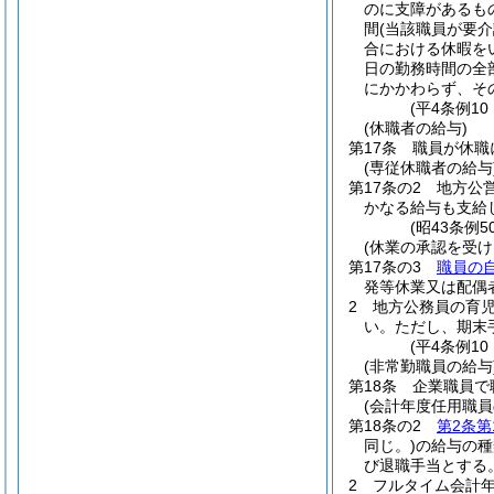
のに支障があるも
間
(当該職員が要
合における休暇を
日の勤務時間の全
にかかわらず、そ
(平4条例1
(休職者の給与)
第17条
職員が休職
(専従休職者の給与
第17条の2
地方公
かなる給与も支給
(昭43条例
(休業の承認を受け
第17条の3
職員の
発等休業又は配偶
2
地方公務員の育
い。
ただし、期末
(平4条例1
(非常勤職員の給与
第18条
企業職員で
(会計年度任用職員
第18条の2
第2条第
同じ。)
の給与の種
び退職手当とする
2
フルタイム会計