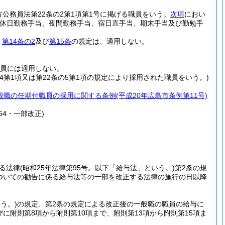
方公務員法第22条の2第1項第1号に掲げる職員をいう。
次項
におい
休日勤務手当、夜間勤務手当、宿日直手当、期末手当及び勤勉手
、
第14条の2
及び
第15条
の規定は、適用しない。
員には適用しない。
の4第1項又は第22条の5第1項の規定により採用された職員をいう。)
般職の任期付職員の採用に関する条例
(平成20年広島市条例第11号)
54・一部改正)
る法律
(昭和25年法律第95号。以下「給与法」という。)
第2条の規
についての勧告に係る給与法等の一部を改正する法律の施行の日以降
う。)
の規定、第2条の規定による改正後の一般職の職員の給与に
びに附則第8項から附則第10項まで、附則第13項から附則第15項ま