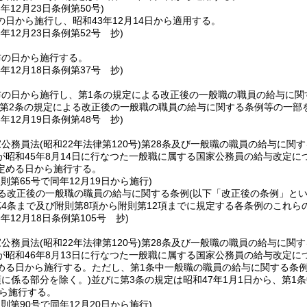
3年12月23日
条例第50号)
日から施行し、昭和43年12月14日から適用する。
3年12月23日
条例第52号 抄)
布の日から施行する。
4年12月18日
条例第37号 抄)
布の日から施行し、第1条の規定による改正後の一般職の職員の給与に関
第2条の規定による改正後の一般職の職員の給与に関する条例等の一部を
5年12月19日
条例第48号 抄)
家公務員法
(昭和22年法律第120号)
第28条及び一般職の職員の給与に関す
が昭和45年8月14日に行なつた一般職に属する国家公務員の給与改定
定める日から施行する。
規則第65号で同年12月19日から施行)
よる改正後の一般職の職員の給与に関する条例
(以下「改正後の条例」とい
第4条まで及び附則第8項から附則第12項までに規定する各条例のこれら
6年12月18日
条例第105号 抄)
家公務員法
(昭和22年法律第120号)
第28条及び一般職の職員の給与に関す
が昭和46年8月13日に行なつた一般職に属する国家公務員の給与改定
める日から施行する。
ただし、第1条中一般職の職員の給与に関する条例第
項に係る部分を除く。)
並びに第3条の規定は昭和47年1月1日から、第1
から施行する。
規則第90号で同年12月20日から施行)