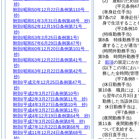
(2)
通勤のため自
抄)
(平元条例4
附則
(昭和50年12月22日条例第110号
(単身赴任手当)
抄)
第7条の2
単身赴任
附則
(昭和51年3月31日条例第48号 抄)
身で生活すること
附則
(昭和52年12月19日条例第71号
(平2条例10
抄)
(特殊勤務手当)
附則
(昭和53年3月25日条例第1号)
第8条
特殊勤務手
附則
(昭和57年6月29日条例第47号)
慮することが適当
附則
(昭和60年12月20日条例第101号
(時間外勤務手当)
抄)
第9条
時間外勤務
附則
(昭和63年12月22日条例第41号
2
前項
の規定にか
抄)
(以下この項にお
附則
(昭和63年12月22日条例第42号
務した全時間
(管
抄)
(平7条例8
附則
(平成元年12月25日条例第47号
(休日勤務手当)
抄)
第10条
職員には、
附則
(平成2年3月27日条例第10号)
ら翌年の1月3日ま
附則
(平成2年3月27日条例第11号 抄)
勤務した当該休日
附則
(平成4年3月27日条例第10号 抄)
2
休日勤務手当は
附則
(平成4年3月27日条例第11号)
(平7条例8
附則
(平成4年12月19日条例第64号 抄)
(夜間勤務手当)
附則
(平成7年3月20日条例第8号 抄)
第11条
夜間勤務手
附則
(平成7年12月22日条例第68号 抄)
ついて支給する。
附則
(平成11年12月24日条例第68号
(宿日直手当)
抄)