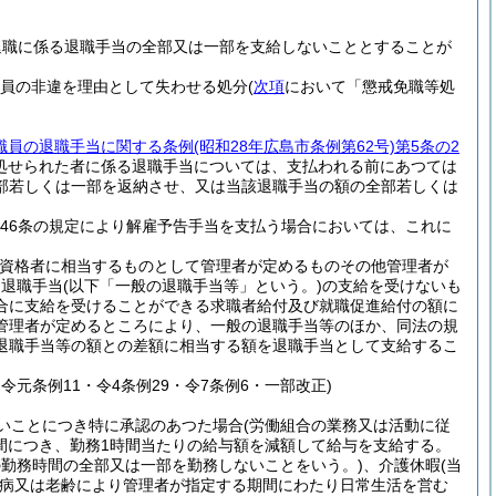
退職に係る退職手当の全部又は一部を支給しないこととすることが
職員の非違を理由として失わせる処分
(
次項
において「懲戒免職等処
職員の退職手当に関する条例
(昭和28年広島市条例第62号)
第5条の2
処せられた者に係る退職手当については、支払われる前にあつては
部若しくは一部を返納させ、又は当該退職手当の額の全部若しくは
46条の規定により解雇予告手当を支払う場合においては、これに
給資格者に相当するものとして管理者が定めるものその他管理者が
る退職手当
(以下「一般の退職手当等」という。)
の支給を受けないも
合に支給を受けることができる求職者給付及び就職促進給付の額に
管理者が定めるところにより、一般の退職手当等のほか、同法の規
退職手当等の額との差額に相当する額を退職手当として支給するこ
3・令元条例11・令4条例29・令7条例6・一部改正)
いことにつき特に承認のあつた場合
(労働組合の業務又は活動に従
間につき、勤務1時間当たりの給与額を減額して給与を支給する。
の勤務時間の全部又は一部を勤務しないことをいう。)
、介護休暇
(当
疾病又は老齢により管理者が指定する期間にわたり日常生活を営む