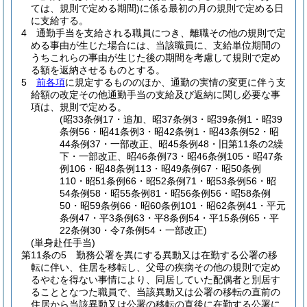
ては、規則で定める期間)
に係る最初の月の規則で定める日
に支給する。
4
通勤手当を支給される職員につき、離職その他の規則で定
める事由が生じた場合には、当該職員に、支給単位期間の
うちこれらの事由が生じた後の期間を考慮して規則で定め
る額を返納させるものとする。
5
前各項
に規定するもののほか、通勤の実情の変更に伴う支
給額の改定その他通勤手当の支給及び返納に関し必要な事
項は、規則で定める。
(昭33条例17・追加、昭37条例3・昭39条例1・昭39
条例56・昭41条例3・昭42条例1・昭43条例52・昭
44条例37・一部改正、昭45条例48・旧第11条の2繰
下・一部改正、昭46条例73・昭46条例105・昭47条
例106・昭48条例113・昭49条例67・昭50条例
110・昭51条例66・昭52条例71・昭53条例56・昭
54条例58・昭55条例81・昭56条例56・昭58条例
50・昭59条例66・昭60条例101・昭62条例41・平元
条例47・平3条例63・平8条例54・平15条例65・平
22条例30・令7条例54・一部改正)
(単身赴任手当)
第11条の5
勤務公署を異にする異動又は在勤する公署の移
転に伴い、住居を移転し、父母の疾病その他の規則で定め
るやむを得ない事情により、同居していた配偶者と別居す
ることとなつた職員で、当該異動又は公署の移転の直前の
住居から当該異動又は公署の移転の直後に在勤する公署に