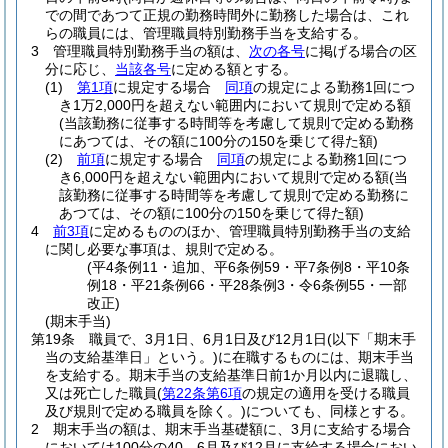
での間であつて正規の勤務時間外に勤務した場合は、これ
らの職員には、管理職員特別勤務手当を支給する。
3
管理職員特別勤務手当の額は、
次の各号
に掲げる場合の区
分に応じ、
当該各号
に定める額とする。
(1)
第1項
に規定する場合
同項
の規定による勤務1回につ
き1万2,000円を超えない範囲内において規則で定める額
(当該勤務に従事する時間等を考慮して規則で定める勤務
にあつては、その額に100分の150を乗じて得た額)
(2)
前項
に規定する場合
同項
の規定による勤務1回につ
き6,000円を超えない範囲内において規則で定める額
(当
該勤務に従事する時間等を考慮して規則で定める勤務に
あつては、その額に100分の150を乗じて得た額)
4
前3項
に定めるもののほか、管理職員特別勤務手当の支給
に関し必要な事項は、規則で定める。
(平4条例11・追加、平6条例59・平7条例8・平10条
例18・平21条例66・平28条例3・令6条例55・一部
改正)
(期末手当)
第19条
職員で、3月1日、6月1日及び12月1日
(以下「期末手
当の支給基準日」という。)
に在職するものには、期末手当
を支給する。
期末手当の支給基準日前1か月以内に退職し、
又は死亡した職員
(
第22条第6項
の規定の適用を受ける職員
及び規則で定める職員を除く。)
についても、同様とする。
2
期末手当の額は、期末手当基礎額に、3月に支給する場合
においては100分の40、6月及び12月に支給する場合におい