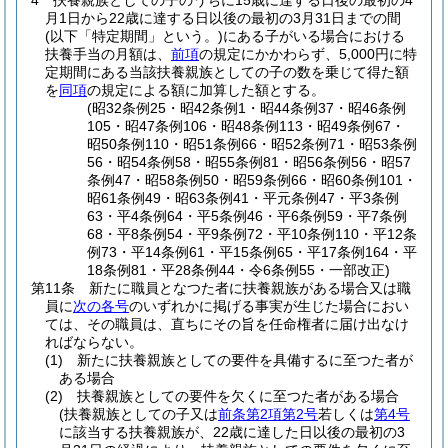
4
扶養親族としての子のうちに15歳に達する日後の最初の4
月1日から22歳に達する日以後の最初の3月31日までの間
(以下「特定期間」という。)
にある子がいる場合における
扶養手当の月額は、
前項
の規定にかかわらず、5,000円に特
定期間にある当該扶養親族としての子の数を乗じて得た額
を
同項
の規定による額に加算した額とする。
(昭32条例25・昭42条例1・昭44条例37・昭46条例
105・昭47条例106・昭48条例113・昭49条例67・
昭50条例110・昭51条例66・昭52条例71・昭53条例
56・昭54条例58・昭55条例81・昭56条例56・昭57
条例47・昭58条例50・昭59条例66・昭60条例101・
昭61条例49・昭63条例41・平元条例47・平3条例
63・平4条例64・平5条例46・平6条例59・平7条例
68・平8条例54・平9条例72・平10条例110・平12条
例73・平14条例61・平15条例65・平17条例164・平
18条例81・平28条例44・令6条例55・一部改正)
第11条
新たに職員となつた者に扶養親族がある場合又は職
員に
次の各号
のいずれかに掲げる事実が生じた場合におい
ては、その職員は、直ちにその旨を任命権者に届け出なけ
ればならない。
(1)
新たに扶養親族としての要件を具備するに至つた者が
ある場合
(2)
扶養親族としての要件を欠くに至つた者がある場合
(扶養親族としての子又は
前条第2項第2号
若しくは
第4号
に該当する扶養親族が、22歳に達した日以後の最初の3