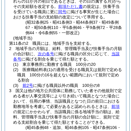
れらの日が月の初日であるときは、その日の属する月)
から
その支給額を改定する。
前項ただし書
の規定は、扶養手当
を受けている職員に更に
同号
に掲げる事実が生じた場合に
おける扶養手当の支給額の改定について準用する。
(昭32条例25・昭41条例3・昭44条例37・昭49条例
67・昭50条例110・平5条例46・平9条例72・平28条
例44・令6条例55・一部改正)
(地域手当)
第11条の2
職員には、地域手当を支給する。
2
地域手当の月額は、給料、管理職手当及び扶養手当の月額
の合計額に、
次の各号
に掲げる職員の区分に応じて、
当該
各号
に掲げる割合を乗じて得た額とする。
(1)
東京事務所に勤務する職員 100分の20
(2)
医療職給料表
(1)
の適用を受ける職員又は規則で定める
職員 100分の16を超えない範囲内において規則で定め
る割合
(3)
前2号
に掲げる職員以外の職員 100分の8
3
国又は他の地方公共団体に勤務していた者その他規則で定
める者が人事交流等により引き続いて職員となつた場合に
おいて、任用の事情、当該職員となつた日の前日における
勤務地等を考慮して必要があると認められるときは、
前項
の規定にかかわらず、当該職員に係る地域手当の額は、給
料、管理職手当及び扶養手当の月額の合計額に、規則で定
める支給割合を乗じて得た額とすることができる。
(昭45条例48・追加、昭46条例105・昭47条例106・