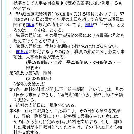
標準として人事委員会規則で定める基準に従い決定するも
のとする。
3
55歳
(医療職給料表
(1)
の適用を受ける職員にあつては、57
歳)
に達した日の属する年度の末日を超えて在職する職員に
関する
前項
の規定の適用については、
同項
中「4号給」とあ
るのは、「0号給」とする。
4
職員の昇給は、その属する職務の級における最高の号給を
超えて行うことができない。
5
職員の昇給は、予算の範囲内で行わなければならない。
6
前各項
に規定するもののほか、職員の昇給に関し必要な事
項は、人事委員会が定める。
(平19条例65・全改、平21条例66・令4条例29・一
部改正)
第5条及び第6条
削除
(昭32条例25)
(給料の支給方法)
第7条
給料の計算期間
(以下「給与期間」という。)
は、月の
1日から末日までとし、1給与期間につき、給料月額の全額
を支給する。
2
給料の支給日は、規則で定める。
第8条
新たに職員となつた者には、その日から給料を支給
し、昇給、降給等により、給料額に異動を生じた者には、
その日から新たに定められた給料を支給する。
但し、離職
した職員が即日職員となつたときは、その日の翌日から給
料を支給する。