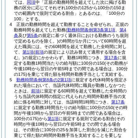
ては、
同項
中「正規の勤務時間を超えてした次に掲げる勤
務の区分に応じてそれぞれ100分の125から100分の150ま
での範囲内で規則で定める割合」とあるのは、「100分の
100」とする。
4
正規の勤務時間を超えて勤務することを命ぜられ、正規の
勤務時間を超えてした勤務
(
勤務時間条例第3条第1項
、
第4
条
及び
第5条
の規定に基づく週休日における勤務のうち規則
で定めるものを除く。)
の時間が1か月について60時間を超
えた職員には、その60時間を超えて勤務した全時間に対し
て、
第1項
(
前項
の規定により読み替えて適用する場合を含
む。)
の規定にかかわらず、勤務1時間につき、
第17条
に規
定する勤務1時間当たりの給与額に100分の150
(その勤務が
午後10時から翌日の午前5時までの間である場合は、100分
の175)
を乗じて得た額を時間外勤務手当として支給する。
5
勤務時間条例第8条の2第1項
に規定する代休時間を指定さ
れた場合において、当該代休時間に職員が勤務しなかつた
ときは、
前項
に規定する60時間を超えて勤務した全時間の
うち当該代休時間の指定に代えられた時間外勤務手当の支
給に係る時間に対しては、当該時間1時間につき、
第17条
に規定する勤務1時間当たりの給与額に100分の150
(その時
間が午後10時から翌日の午前5時までの間である場合は、
100分の175)
から
第1項
に規定する規則で定める割合
(その
時間が午後10時から翌日の午前5時までの間である場合
は、その割合に100分の25を加算した割合)
を減じた割合を
乗じて得た額の時間外勤務手当を支給することを要しな