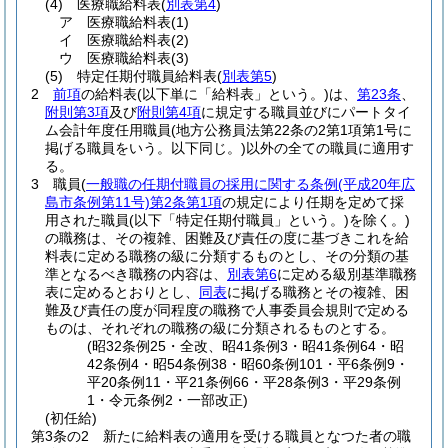
(4)
医療職給料表
(
別表第4
)
ア
医療職給料表
(1)
イ
医療職給料表
(2)
ウ
医療職給料表
(3)
(5)
特定任期付職員給料表
(
別表第5
)
2
前項
の給料表
(以下単に「給料表」という。)
は、
第23条
、
附則第3項
及び
附則第4項
に規定する職員並びにパートタイ
ム会計年度任用職員
(地方公務員法第22条の2第1項第1号に
掲げる職員をいう。以下同じ。)
以外の全ての職員に適用す
る。
3
職員
(
一般職の任期付職員の採用に関する条例
(平成20年広
島市条例第11号)
第2条第1項
の規定により任期を定めて採
用された職員
(以下「特定任期付職員」という。)
を除く。)
の職務は、その複雑、困難及び責任の度に基づきこれを給
料表に定める職務の級に分類するものとし、その分類の基
準となるべき職務の内容は、
別表第6
に定める級別基準職務
表に定めるとおりとし、
同表
に掲げる職務とその複雑、困
難及び責任の度が同程度の職務で人事委員会規則で定める
ものは、それぞれの職務の級に分類されるものとする。
(昭32条例25・全改、昭41条例3・昭41条例64・昭
42条例4・昭54条例38・昭60条例101・平6条例9・
平20条例11・平21条例66・平28条例3・平29条例
1・令元条例2・一部改正)
(初任給)
第3条の2
新たに給料表の適用を受ける職員となつた者の職