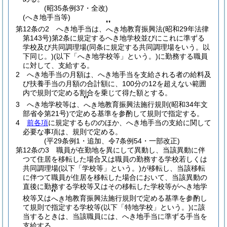
(昭35条例37・全改)
(へき地手当等)
❜❜
第12条の2
へき地手当は、
地教育振興法
(昭和29年法律
へき
第143号)
第2条に規定するへき地学校並びにこれに準ずる
学校及び共同調理場
(同条に規定する共同調理場をいう。以
下同じ。)
(以下「へき地学校等」という。)
に勤務する職員
に対して、支給する。
2
へき地手当の月額は、へき地手当を支給される者の給料及
び扶養手当の月額の合計額に、100分の12を超えない範囲
内で規則で定める割合を乗じて得た額とする。
❜❜
3
へき地学校等は、
地教育振興法施行規則
(昭和34年文
へき
部省令第21号)
で定める基準を参酌して規則で指定する。
4
前各項
に規定するもののほか、へき地手当の支給に関して
必要な事項は、規則で定める。
(平29条例1・追加、令7条例54・一部改正)
第12条の3
職員が在勤地を異にして異動し、当該異動に伴
つて住居を移転した場合又は職員の勤務する学校若しくは
共同調理場
(以下「学校等」という。)
が移転し、当該移転
に伴つて職員が住居を移転した場合において、当該異動の
直後に勤務する学校等又はその移転した学校等がへき地学
❜❜
校等又は
地教育振興法施行規則で定める基準を参酌し
へき
て規則で指定する学校等
(以下「特地学校」という。)
に該
当するときは、当該職員には、へき地手当に準ずる手当を
支給する。