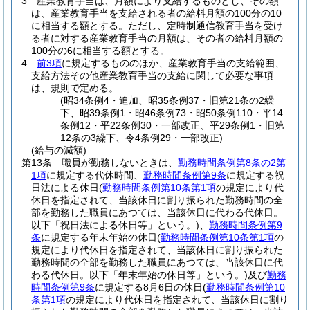
3
産業教育手当は、月額により支給するものとし、その額
は、産業教育手当を支給される者の給料月額の100分の10
に相当する額とする。
ただし、定時制通信教育手当を受け
る者に対する産業教育手当の月額は、その者の給料月額の
100分の6に相当する額とする。
4
前3項
に規定するもののほか、産業教育手当の支給範囲、
支給方法その他産業教育手当の支給に関して必要な事項
は、規則で定める。
(昭34条例4・追加、昭35条例37・旧第21条の2繰
下、昭39条例1・昭46条例73・昭50条例110・平14
条例12・平22条例30・一部改正、平29条例1・旧第
12条の3繰下、令4条例29・一部改正)
(給与の減額)
第13条
職員が勤務しないときは、
勤務時間条例第8条の2第
1項
に規定する代休時間、
勤務時間条例第9条
に規定する祝
日法による休日
(
勤務時間条例第10条第1項
の規定により代
休日を指定されて、当該休日に割り振られた勤務時間の全
部を勤務した職員にあつては、当該休日に代わる代休日。
以下「祝日法による休日等」という。)
、
勤務時間条例第9
条
に規定する年末年始の休日
(
勤務時間条例第10条第1項
の
規定により代休日を指定されて、当該休日に割り振られた
勤務時間の全部を勤務した職員にあつては、当該休日に代
わる代休日。以下「年末年始の休日等」という。)
及び
勤務
時間条例第9条
に規定する8月6日の休日
(
勤務時間条例第10
条第1項
の規定により代休日を指定されて、当該休日に割り