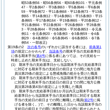
昭53条例56・昭56条例56・昭60条例101・平元条例
47・平2条例47・平3条例63・平5条例46・平6条例
59・平9条例72・平11条例68・平12条例73・平13条
例65・平14条例12・平14条例61・平15条例3・平15
条例65・平17条例164・平19条例65・平20条例12・
平21条例66・平22条例30・平26条例69・平28条例
3・平28条例44・平29条例36・平30条例53・令元条
例11・令元条例20・令3条例3・令3条例59・令4条
例29・令4条例50・令5条例45・令6条例55・令7条
例54・一部改正)
第19条の2
次の各号
のいずれかに該当する者には、
前条第1
項
の規定にかかわらず、
当該各号
の期末手当の支給基準日
に係る期末手当
(
第4号
に係る者にあつては、その支給を一
時差し止めた期末手当)
は、支給しない。
(1)
期末手当の支給基準日から当該期末手当の支給基準日
に対応する期末手当の支給日の前日までの間に地方公務
員法第29条の規定による懲戒免職の処分を受けた職員
(2)
期末手当の支給基準日から当該期末手当の支給基準日
に対応する期末手当の支給日の前日までの間に地方公務
員法第28条第4項の規定により失職した職員
(3)
期末手当の支給基準日前1か月以内又は期末手当の支
給基準日から当該期末手当の支給基準日に対応する期末
手当の支給日の前日までの間に離職した職員
(
前2号
に掲
げる者を除く。)
で、その離職した日から当該期末手当の
支給日の前日までの間に拘禁刑以上の刑に処せられたも