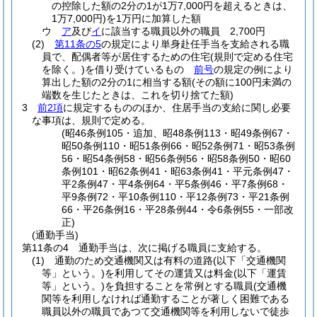
の控除した額の2分の1が1万7,000円を超えるときは、
1万7,000円)
を1万円に加算した額
ウ
ア
及び
イ
に該当する職員以外の職員 2,700円
(2)
第11条の5
の規定により単身赴任手当を支給される職
員で、配偶者等が居住するための住宅
(規則で定める住宅
を除く。)
を借り受けているもの
前号
の規定の例により
算出した額の2分の1に相当する額
(その額に100円未満の
端数を生じたときは、これを切り捨てた額)
3
前2項
に規定するもののほか、住居手当の支給に関し必要
な事項は、規則で定める。
(昭46条例105・追加、昭48条例113・昭49条例67・
昭50条例110・昭51条例66・昭52条例71・昭53条例
56・昭54条例58・昭56条例56・昭58条例50・昭60
条例101・昭62条例41・昭63条例41・平元条例47・
平2条例47・平4条例64・平5条例46・平7条例68・
平9条例72・平10条例110・平12条例73・平21条例
66・平26条例16・平28条例44・令6条例55・一部改
正)
(通勤手当)
第11条の4
通勤手当は、次に掲げる職員に支給する。
(1)
通勤のため交通機関又は有料の道路
(以下「交通機関
等」という。)
を利用してその運賃又は料金
(以下「運賃
等」という。)
を負担することを常例とする職員
(交通機
関等を利用しなければ通勤することが著しく困難である
職員以外の職員であつて交通機関等を利用しないで徒歩