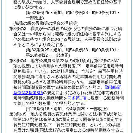
務の級及び号給は、人事委員会規則で定める初任給の基準
に従い決定する。
(昭32条例25・追加、昭54条例38・昭60条例101・
一部改正)
(職務の級の異動等の場合の号給等)
第3条の3
職員が一の職務の級から他の職務の級に移つた場
合又は一の職から同じ職務の級の初任給の基準を異にする
他の職に移つた場合における号給は、人事委員会規則の定
めるところにより決定する。
(昭32条例25・追加、昭54条例38・昭60条例101・
平20条例12・一部改正)
第3条の4
地方公務員法第22条の4第1項又は第22条の5第1
項の規定により採用された職員
(以下「定年前再任用短時間
勤務職員」という。)
の給料月額は、当該定年前再任用短時
間勤務職員に適用される給料表の定年前再任用短時間勤務
職員の項に掲げる基準給料月額のうち、当該定年前再任用
短時間勤務職員の属する職務の級に応じた額に、
勤務時間
条例第2条第3項
の規定により定められた当該定年前再任用
短時間勤務職員の勤務時間を
同条第1項
に規定する勤務時間
で除して得た数を乗じて得た額とする。
(平26条例16・追加、令4条例29・一部改正)
第3条の5
地方公務員の育児休業等に関する法律
(平成3年法
律第110号)
第10条第3項の規定により同条第1項に規定する
育児短時間勤務
(以下「育児短時間勤務」という。)
の承認
を受けた職員
(同法第17条の規定による短時間勤務をするこ