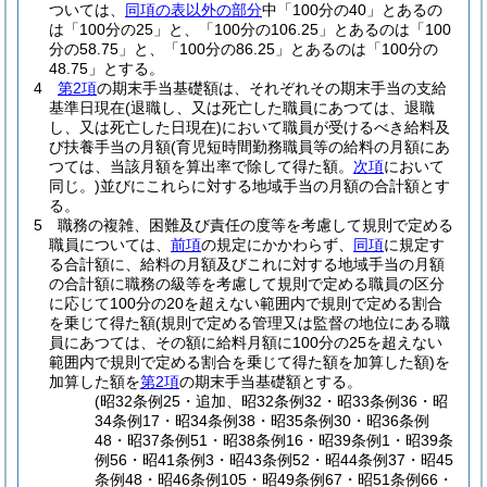
ついては、
同項の表以外の部分
中「100分の40」とあるの
は「100分の25」と、「100分の106.25」とあるのは「100
分の58.75」と、「100分の86.25」とあるのは「100分の
48.75」とする。
4
第2項
の期末手当基礎額は、それぞれその期末手当の支給
基準日現在
(退職し、又は死亡した職員にあつては、退職
し、又は死亡した日現在)
において職員が受けるべき給料及
び扶養手当の月額
(育児短時間勤務職員等の給料の月額にあ
つては、当該月額を算出率で除して得た額。
次項
において
同じ。)
並びにこれらに対する地域手当の月額の合計額とす
る。
5
職務の複雑、困難及び責任の度等を考慮して規則で定める
職員については、
前項
の規定にかかわらず、
同項
に規定す
る合計額に、給料の月額及びこれに対する地域手当の月額
の合計額に職務の級等を考慮して規則で定める職員の区分
に応じて100分の20を超えない範囲内で規則で定める割合
を乗じて得た額
(規則で定める管理又は監督の地位にある職
員にあつては、その額に給料月額に100分の25を超えない
範囲内で規則で定める割合を乗じて得た額を加算した額)
を
加算した額を
第2項
の期末手当基礎額とする。
(昭32条例25・追加、昭32条例32・昭33条例36・昭
34条例17・昭34条例38・昭35条例30・昭36条例
48・昭37条例51・昭38条例16・昭39条例1・昭39条
例56・昭41条例3・昭43条例52・昭44条例37・昭45
条例48・昭46条例105・昭49条例67・昭51条例66・