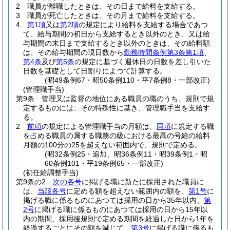
2
職員が離職したときは、その日まで給料を支給する。
3
職員が死亡したときは、その月まで給料を支給する。
4
第1項
又は
第2項
の規定により給料を支給する場合であつ
て、給与期間の初日から支給するとき以外のとき、又は給
与期間の末日まで支給するとき以外のときは、その給料額
は、その給与期間の現日数から
勤務時間条例第3条第1項
、
第4条
及び
第5条
の規定に基づく週休日の日数を差し引いた
日数を基礎として日割りによつて計算する。
(昭49条例67・昭50条例110・平7条例8・一部改正)
(管理職手当)
第9条
管理又は監督の地位にある職員の職のうち、規則で規
定するものには、その特殊性に基き、管理職手当を支給す
る。
2
前項
の規定による管理職手当の月額は、
同項
に規定する職
を占める職員の属する職務の級における最高の号給の給料
月額の100分の25を超えない範囲内で、規則で定める。
(昭32条例25・追加、昭36条例11・昭39条例1・昭
60条例101・平19条例65・一部改正)
(初任給調整手当)
第9条の2
次の各号
に掲げる職に新たに採用された職員に
は、
当該各号
に定める額を超えない範囲内の額を、
第1号
に
掲げる職に係るものにあつては採用の日から35年以内、
第
2号
に掲げる職に係るものにあつては採用の日から15年以
内の期間、採用後規則で定める期間を経過した日から1年を
経過するごとにその額を減じて、
第3号
に掲げる職に係るも