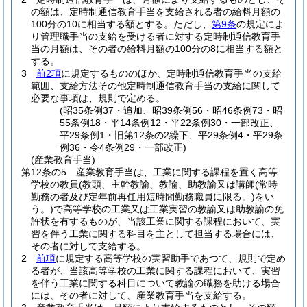
の額は、定時制通信教育手当を支給される者の給料月額の
100分の10に相当する額とする。
ただし、
第9条
の規定によ
り管理職手当の支給を受ける者に対する定時制通信教育手
当の月額は、その者の給料月額の100分の8に相当する額と
する。
3
前2項
に規定するもののほか、定時制通信教育手当の支給
範囲、支給方法その他定時制通信教育手当の支給に関して
必要な事項は、規則で定める。
(昭35条例37・追加、昭39条例56・昭46条例73・昭
55条例18・平14条例12・平22条例30・一部改正、
平29条例1・旧第12条の2繰下、平29条例4・平29条
例36・令4条例29・一部改正)
(産業教育手当)
第12条の5
産業教育手当は、工業に関する課程を置く高等
学校の教員
(教頭、主幹教諭、教諭、助教諭又は講師
(常時
勤務の者及び定年前再任用短時間勤務職員に限る。)
をい
う。)
で高等学校の工業又は工業実習の教諭又は助教諭の免
許状を有するものが、当該工業に関する課程において、実
習を伴う工業に関する科目を主として担当する場合には、
その者に対して支給する。
2
前項
に規定する高等学校の実習助手であつて、規則で定め
る者が、当該高等学校の工業に関する課程において、実習
を伴う工業に関する科目について教諭の職務を助ける場合
には、その者に対して、産業教育手当を支給する。