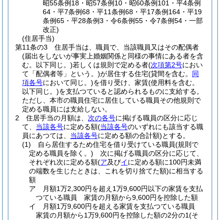
昭55条例18・昭57条例10・昭60条例101・平4条例
64・平7条例68・平11条例68・平17条例164・平19
条例65・平28条例3・令6条例55・令7条例54・一部
改正)
(住居手当)
第11条の3
住居手当は、職員で、当該職員又はその配偶者
(届出をしないが事実上婚姻関係と同様の事情にある者を含
む。以下同じ。)
若しくは規則で定める者
(
次項第2号
におい
て「配偶者等」という。)
が居住する住宅
(貸間を含む。
同
項各号
において同じ。)
を借り受け、家賃
(使用料を含む。
以下同じ。)
を支払つていると認められるものに支給する。
ただし、本市の職員住宅に居住している職員その他規則で
定める職員には支給しない。
2
住居手当の月額は、
次の各号
に掲げる職員の区分に応じ
て、
当該各号
に定める額
(
当該各号
のいずれにも該当する職
員にあつては、
当該各号
に定める額の合計額)
とする。
(1)
自ら居住するため住宅を借り受けている職員
(規則で
定める職員を除く。)
次に掲げる職員の区分に応じて、
それぞれ次に定める額
(
ア
及び
イ
に定める額に100円未満
の端数を生じたときは、これを切り捨てた額)
に相当する
額
ア
月額1万2,300円を超え1万9,600円以下の家賃を支払
つている職員 家賃の月額から9,600円を控除した額
イ
月額1万9,600円を超える家賃を支払つている職員
家賃の月額から1万9,600円を控除した額の2分の1
(そ