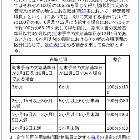
てはそれぞれ100分の106.25を乗じて得た額
(規則で定める
管理又は監督の地位にある職員
(
第20条
において「特定管理
職員」という。)
にあつては、3月に支給する場合において
は100分の40、6月及び12月に支給する場合においてはそれ
ぞれ100分の86.25を乗じて得た額)
に、期末手当の支給基
準日以前3か月以内
(期末手当の支給基準日が12月1日であ
るときは、6か月以内)
の期間におけるその者の在職期間の
区分に応じて、
次の表
に定める割合を乗じて得た額とす
る。
在職期間
割合
期末手当の支給基準日
期末手当の支給基準日
が3月1日又は6月1日
が12月1日である場合
である場合
3か月
6か月
100分の10
0
2か月15日以上3か月
5か月以上6か月未満
100分の80
未満
1か月15日以上2か月1
3か月以上5か月未満
100分の60
5日未満
1か月15日未満
3か月未満
100分の30
3
定年前再任用短時間勤務職員に対する
前項
の規定の適用に