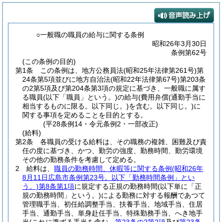
○一般職の職員の給与に関する条例
昭和26年3月30日
条例第62号
(この条例の目的)
第1条
この条例は、地方公務員法
(昭和25年法律第261号)
第
24条第5項並びに地方自治法
(昭和22年法律第67号)
第203条
の2第5項及び第204条第3項の規定に基づき、一般職に属す
る職員
(以下「職員」という。)
の給与
(費用弁償
(通勤手当に
相当するものに限る。以下同じ。)
を含む。以下同じ。)
に
関する事項を定めることを目的とする。
(平28条例14・令元条例2・一部改正)
(給料)
第2条
各職員の受ける給料は、その職務の複雑、困難及び責
任の度に基づき、かつ、勤労の強度、勤務時間、勤労環境
その他の勤務条件を考慮して定める。
2
給料は、
職員の勤務時間、休暇等に関する条例
(昭和26年
8月11日広島市条例第23号。以下「勤務時間条例」とい
う。)
第8条第1項
に規定する正規の勤務時間
(以下単に「正
規の勤務時間」という。)
による勤務に対する報酬であつて
管理職手当、初任給調整手当、扶養手当、地域手当、住居
手当、通勤手当、単身赴任手当、特殊勤務手当、へき地手