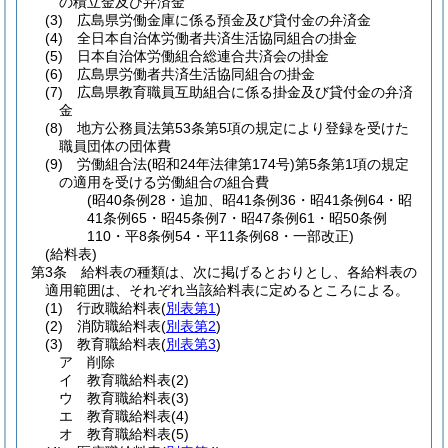
の積立金及び弁済金
(3)
広島県労働金庫に係る預金及び貸付金の弁済金
(4)
全日本自治体労働者共済生活協同組合の掛金
(5)
日本自治体労働組合総連合共済会の掛金
(6)
広島県労働者共済生活協同組合の掛金
(7)
広島県教育職員互助組合に係る掛金及び貸付金の弁済
金
(8)
地方公務員法第53条第5項の規定により登録を受けた
職員団体の団体費
(9)
労働組合法
(昭和24年法律第174号)
第5条第1項の規定
の適用を受ける労働組合の組合費
(昭40条例28・追加、昭41条例36・昭41条例64・昭
41条例65・昭45条例7・昭47条例61・昭50条例
110・平8条例54・平11条例68・一部改正)
(給料表)
第3条
給料表の種類は、次に掲げるとおりとし、各給料表の
適用範囲は、それぞれ当該給料表に定めるところによる。
(1)
行政職給料表
(
別表第1
)
(2)
消防職給料表
(
別表第2
)
(3)
教育職給料表
(
別表第3
)
ア
削除
イ
教育職給料表
(2)
ウ
教育職給料表
(3)
エ
教育職給料表
(4)
オ
教育職給料表
(5)