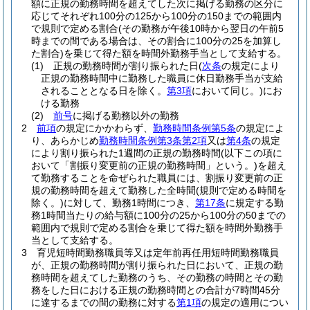
額に正規の勤務時間を超えてした次に掲げる勤務の区分に
応じてそれぞれ100分の125から100分の150までの範囲内
で規則で定める割合
(その勤務が午後10時から翌日の午前5
時までの間である場合は、その割合に100分の25を加算し
た割合)
を乗じて得た額を時間外勤務手当として支給する。
(1)
正規の勤務時間が割り振られた日
(
次条
の規定により
正規の勤務時間中に勤務した職員に休日勤務手当が支給
されることとなる日を除く。
第3項
において同じ。)
にお
ける勤務
(2)
前号
に掲げる勤務以外の勤務
2
前項
の規定にかかわらず、
勤務時間条例第5条
の規定によ
り、あらかじめ
勤務時間条例第3条第2項
又は
第4条
の規定
により割り振られた1週間の正規の勤務時間
(以下この項に
おいて「割振り変更前の正規の勤務時間」という。)
を超え
て勤務することを命ぜられた職員には、割振り変更前の正
規の勤務時間を超えて勤務した全時間
(規則で定める時間を
除く。)
に対して、勤務1時間につき、
第17条
に規定する勤
務1時間当たりの給与額に100分の25から100分の50までの
範囲内で規則で定める割合を乗じて得た額を時間外勤務手
当として支給する。
3
育児短時間勤務職員等又は定年前再任用短時間勤務職員
が、正規の勤務時間が割り振られた日において、正規の勤
務時間を超えてした勤務のうち、その勤務の時間とその勤
務をした日における正規の勤務時間との合計が7時間45分
に達するまでの間の勤務に対する
第1項
の規定の適用につい