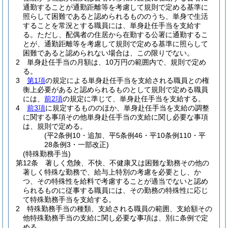
通勤することが通勤距離等を考慮して規則で定める基準に
照らして困難であると認められるもののうち、単身で生活
することを常況とする職員には、単身赴任手当を支給す
る。
ただし、配偶者の住居から在勤する公署に通勤するこ
とが、通勤距離等を考慮して規則で定める基準に照らして
困難であると認められない場合は、この限りでない。
2
単身赴任手当の月額は、10万円の範囲内で、規則で定め
る。
3
第1項
の規定による単身赴任手当を支給される職員との権
衡上必要があると認められるものとして規則で定める職員
には、
前2項
の規定に準じて、単身赴任手当を支給する。
4
前3項
に規定するもののほか、単身赴任手当を支給の調整
に関する事項その他単身赴任手当の支給に関し必要な事項
は、規則で定める。
(平2条例10・追加、平5条例46・平10条例110・平
28条例3・一部改正)
(特殊勤務手当)
第12条
著しく危険、不快、不健康又は困難な勤務その他の
著しく特殊な勤務で、給与上特別の考慮を必要とし、か
つ、その特殊性を給料で考慮することが適当でないと認め
られるものに従事する職員には、その勤務の特殊性に応じ
て特殊勤務手当を支給する。
2
特殊勤務手当の種類、支給される職員の範囲、支給額その
他特殊勤務手当の支給に関し必要な事項は、別に条例で定
める。