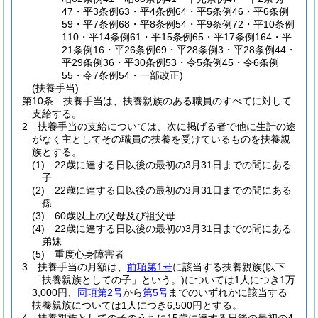
47・平3条例63・平4条例64・平5条例46・平6条例
59・平7条例68・平8条例54・平9条例72・平10条例
110・平14条例61・平15条例65・平17条例164・平
21条例16・平26条例69・平28条例3・平28条例44・
平29条例36・平30条例53・令5条例45・令6条例
55・令7条例54・一部改正)
(扶養手当)
第10条
扶養手当は、扶養親族のある職員のすべてに対して
支給する。
2
扶養手当の支給については、次に掲げる者で他に生計の途
がなく主としてその職員の扶養を受けているものを扶養親
族とする。
(1)
22歳に達する日以後の最初の3月31日までの間にある
子
(2)
22歳に達する日以後の最初の3月31日までの間にある
孫
(3)
60歳以上の父母及び祖父母
(4)
22歳に達する日以後の最初の3月31日までの間にある
弟妹
(5)
重度心身障害者
3
扶養手当の月額は、
前項第1号
に該当する扶養親族
(以下
「扶養親族としての子」という。)
については1人につき1万
3,000円、
同項第2号
から
第5号
までのいずれかに該当する
扶養親族については1人につき6,500円とする。