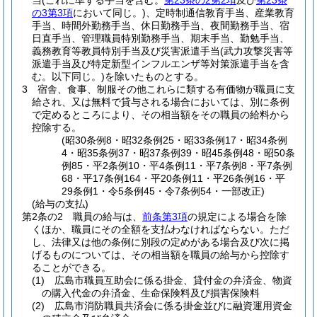
当
(これに準ずる手当を含む。
第23条の2第2項
及び
第23条
の3第3項
において同じ。)
、定時制通信教育手当、産業教育
手当、時間外勤務手当、休日勤務手当、夜間勤務手当、宿
日直手当、管理職員特別勤務手当、期末手当、勤勉手当、
義務教育等教員特別手当及び災害派遣手当
(武力攻撃災害等
派遣手当及び特定新型インフルエンザ等対策派遣手当を含
む。以下同じ。)
を除いたものとする。
3
宿舎、食事、制服その他これらに類する有価物が職員に支
給され、又は無料で貸与される場合においては、別に条例
で定めるところにより、その相当額をその職員の給料から
控除する。
(昭30条例8・昭32条例25・昭33条例17・昭34条例
4・昭35条例37・昭37条例39・昭45条例48・昭50条
例85・平2条例10・平4条例11・平7条例8・平7条例
68・平17条例164・平20条例11・平26条例16・平
29条例1・令5条例45・令7条例54・一部改正)
(給与の支払)
第2条の2
職員の給与は、
前条第3項
の規定による場合を除
くほか、職員にその全額を支払わなければならない。
ただ
し、法律又は他の条例に別段の定めがある場合及び次に掲
げるものについては、その相当額を職員の給与から控除す
ることができる。
(1)
広島市職員互助会に係る掛金、貸付金の弁済金、物資
の購入代金の弁済金、生命保険料及び損害保険料
(2)
広島市消防職員共済会に係る掛金並びに融資運用資金