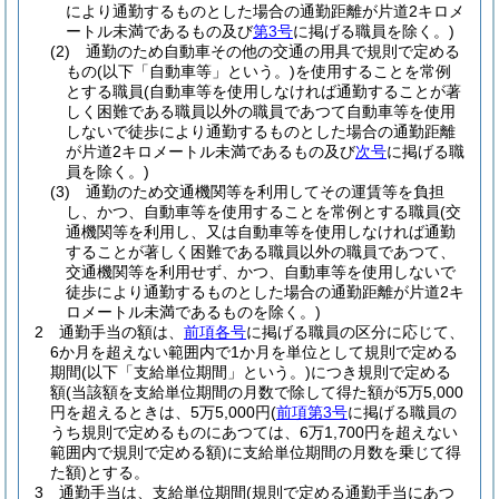
により通勤するものとした場合の通勤距離が片道2キロメ
ートル未満であるもの及び
第3号
に掲げる職員を除く。)
(2)
通勤のため自動車その他の交通の用具で規則で定める
もの
(以下「自動車等」という。)
を使用することを常例
とする職員
(自動車等を使用しなければ通勤することが著
しく困難である職員以外の職員であつて自動車等を使用
しないで徒歩により通勤するものとした場合の通勤距離
が片道2キロメートル未満であるもの及び
次号
に掲げる職
員を除く。)
(3)
通勤のため交通機関等を利用してその運賃等を負担
し、かつ、自動車等を使用することを常例とする職員
(交
通機関等を利用し、又は自動車等を使用しなければ通勤
することが著しく困難である職員以外の職員であつて、
交通機関等を利用せず、かつ、自動車等を使用しないで
徒歩により通勤するものとした場合の通勤距離が片道2キ
ロメートル未満であるものを除く。)
2
通勤手当の額は、
前項各号
に掲げる職員の区分に応じて、
6か月を超えない範囲内で1か月を単位として規則で定める
期間
(以下「支給単位期間」という。)
につき規則で定める
額
(当該額を支給単位期間の月数で除して得た額が5万5,000
円を超えるときは、5万5,000円
(
前項第3号
に掲げる職員の
うち規則で定めるものにあつては、6万1,700円を超えない
範囲内で規則で定める額)
に支給単位期間の月数を乗じて得
た額)
とする。
3
通勤手当は、支給単位期間
(規則で定める通勤手当にあつ