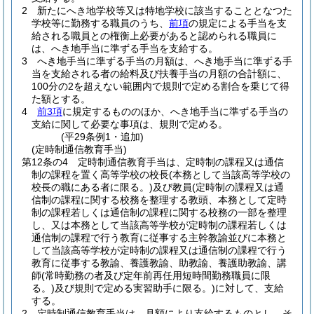
2
新たにへき地学校等又は特地学校に該当することとなつた
学校等に勤務する職員のうち、
前項
の規定による手当を支
給される職員との権衡上必要があると認められる職員に
は、へき地手当に準ずる手当を支給する。
3
へき地手当に準ずる手当の月額は、へき地手当に準ずる手
当を支給される者の給料及び扶養手当の月額の合計額に、
100分の2を超えない範囲内で規則で定める割合を乗じて得
た額とする。
4
前3項
に規定するもののほか、へき地手当に準ずる手当の
支給に関して必要な事項は、規則で定める。
(平29条例1・追加)
(定時制通信教育手当)
第12条の4
定時制通信教育手当は、定時制の課程又は通信
制の課程を置く高等学校の校長
(本務として当該高等学校の
校長の職にある者に限る。)
及び教員
(定時制の課程又は通
信制の課程に関する校務を整理する教頭、本務として定時
制の課程若しくは通信制の課程に関する校務の一部を整理
し、又は本務として当該高等学校が定時制の課程若しくは
通信制の課程で行う教育に従事する主幹教諭並びに本務と
して当該高等学校が定時制の課程又は通信制の課程で行う
教育に従事する教諭、養護教諭、助教諭、養護助教諭、講
師
(常時勤務の者及び定年前再任用短時間勤務職員に限
る。)
及び規則で定める実習助手に限る。)
に対して、支給
する。
2
定時制通信教育手当は、月額により支給するものとし、そ