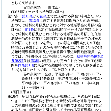
として支給する。
(昭32条例25・一部改正)
(勤務1時間当たりの給与額の算出)
第17条
第13条
から
前条
までに規定する勤務1時間当たりの
給与額は、
第13条
に規定する勤務1時間当たりの給与額に
あつては給料の月額及びこれに対する地域手当の月額の合
計額に、
前3条
に規定する勤務1時間当たりの給与額にあつ
ては給料の月額及びこれに対する地域手当の月額、初任給
調整手当の月額並びに規則で定める特殊勤務手当の月額の
合計額にそれぞれ12を乗じ、その額を1週間当たりの勤務
時間に52を乗じたものから7時間45分に17を乗じたもの
(育
児短時間勤務職員等及び定年前再任用短時間勤務職員にあ
つては、7時間45分に17を乗じたものに、
勤務時間条例第2
条第2項
又は
第3項
の規定により定められたその者の勤務時
間を
同条第1項
に規定する勤務時間で除して得た数を乗じた
もの)
を減じたもので除して得た額とする。
(昭49条例12・全改、平元条例47・平3条例63・平7
条例68・平14条例12・平17条例164・平20条例12・
平20条例57・平21条例49・平21条例51・令4条例
29・一部改正)
(宿日直手当)
第18条
宿日直勤務を命ぜられた職員には、その勤務1回に
つき、5,100円
(執務が行われる時間が執務が通常行われる
日の執務時間の2分の1に相当する時間である日で規則で定
めるものに退庁時から引き続いて行われる宿直勤務にあつ