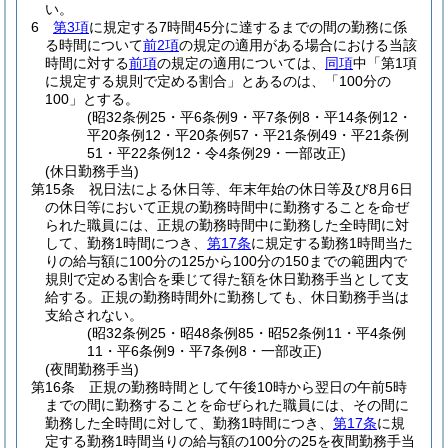
い。
6
第3項
に規定する7時間45分に達するまでの間の勤務に係
る時間について
前2項
の規定の適用がある場合における当該
時間に対する
前項
の規定の適用については、
同項
中「第1項
に規定する規則で定める割合」とあるのは、「100分の
100」とする。
(昭32条例25・平6条例9・平7条例8・平14条例12・
平20条例12・平20条例57・平21条例49・平21条例
51・平22条例12・令4条例29・一部改正)
(休日勤務手当)
第15条
祝日法による休日等、年末年始の休日等及び8月6日
の休日等において正規の勤務時間中に勤務することを命ぜ
られた職員には、正規の勤務時間中に勤務した全時間に対
して、勤務1時間につき、
第17条
に規定する勤務1時間当た
りの給与額に100分の125から100分の150までの範囲内で
規則で定める割合を乗じて得た額を休日勤務手当として支
給する。
正規の勤務時間外に勤務しても、休日勤務手当は
支給されない。
(昭32条例25・昭48条例85・昭52条例11・平4条例
11・平6条例9・平7条例8・一部改正)
(夜間勤務手当)
第16条
正規の勤務時間として午後10時から翌日の午前5時
までの間に勤務することを命ぜられた職員には、その間に
勤務した全時間に対して、勤務1時間につき、
第17条
に規
定する勤務1時間当りの給与額の100分の25を夜間勤務手当