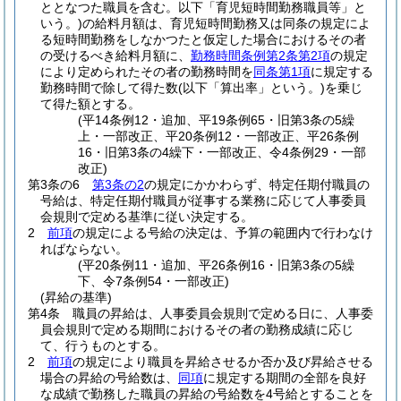
ととなつた職員を含む。以下「育児短時間勤務職員等」と
いう。)
の給料月額は、育児短時間勤務又は同条の規定によ
る短時間勤務をしなかつたと仮定した場合におけるその者
の受けるべき給料月額に、
勤務時間条例第2条第2項
の規定
により定められたその者の勤務時間を
同条第1項
に規定する
勤務時間で除して得た数
(以下「算出率」という。)
を乗じ
て得た額とする。
(平14条例12・追加、平19条例65・旧第3条の5繰
上・一部改正、平20条例12・一部改正、平26条例
16・旧第3条の4繰下・一部改正、令4条例29・一部
改正)
第3条の6
第3条の2
の規定にかかわらず、特定任期付職員の
号給は、特定任期付職員が従事する業務に応じて人事委員
会規則で定める基準に従い決定する。
2
前項
の規定による号給の決定は、予算の範囲内で行わなけ
ればならない。
(平20条例11・追加、平26条例16・旧第3条の5繰
下、令7条例54・一部改正)
(昇給の基準)
第4条
職員の昇給は、人事委員会規則で定める日に、人事委
員会規則で定める期間におけるその者の勤務成績に応じ
て、行うものとする。
2
前項
の規定により職員を昇給させるか否か及び昇給させる
場合の昇給の号給数は、
同項
に規定する期間の全部を良好
な成績で勤務した職員の昇給の号給数を4号給とすることを