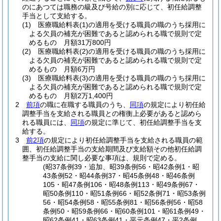
のにあつては職務の級及び号給の別に応じて、初任給調整
手当として支給する。
(1)
医療職給料表
(1)
の適用を受ける職員の職のうち採用に
よる欠員の補充が困難であると認められる職で規則で定
めるもの 月額31万800円
(2)
医療職給料表
(2)
の適用を受ける職員の職のうち採用に
よる欠員の補充が困難であると認められる職で規則で定
めるもの 月額6万円
(3)
医療職給料表
(3)
の適用を受ける職員の職のうち採用に
よる欠員の補充が困難であると認められる職で規則で定
めるもの 月額2万1,400円
2
前項
の職に在職する職員のうち、
同項
の規定により初任給
調整手当を支給される職員との権衡上必要があると認めら
れる職員には、
同項
の規定に準じて、初任給調整手当を支
給する。
3
前2項
の規定により初任給調整手当を支給される職員の範
囲、初任給調整手当の支給期間及び支給額その他初任給調
整手当の支給に関し必要な事項は、規則で定める。
(昭37条例39・追加、昭39条例56・昭42条例1・昭
43条例52・昭44条例37・昭45条例48・昭46条例
105・昭47条例106・昭48条例113・昭49条例67・
昭50条例110・昭51条例66・昭52条例71・昭53条例
56・昭54条例58・昭55条例81・昭56条例56・昭58
条例50・昭59条例66・昭60条例101・昭61条例49・
昭62条例41・昭63条例41・平元条例47・平2条例