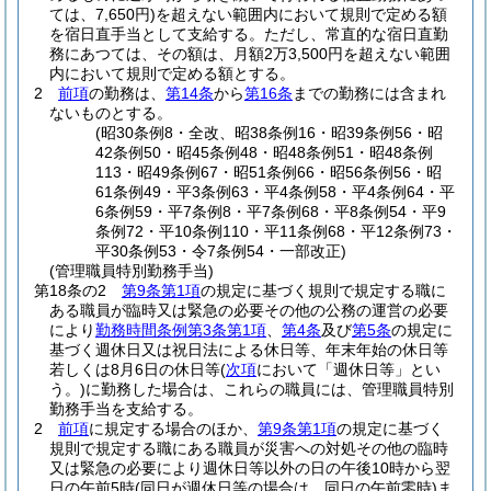
ては、7,650円)
を超えない範囲内において規則で定める額
を宿日直手当として支給する。
ただし、常直的な宿日直勤
務にあつては、その額は、月額2万3,500円を超えない範囲
内において規則で定める額とする。
2
前項
の勤務は、
第14条
から
第16条
までの勤務には含まれ
ないものとする。
(昭30条例8・全改、昭38条例16・昭39条例56・昭
42条例50・昭45条例48・昭48条例51・昭48条例
113・昭49条例67・昭51条例66・昭56条例56・昭
61条例49・平3条例63・平4条例58・平4条例64・平
6条例59・平7条例8・平7条例68・平8条例54・平9
条例72・平10条例110・平11条例68・平12条例73・
平30条例53・令7条例54・一部改正)
(管理職員特別勤務手当)
第18条の2
第9条第1項
の規定に基づく規則で規定する職に
ある職員が臨時又は緊急の必要その他の公務の運営の必要
により
勤務時間条例第3条第1項
、
第4条
及び
第5条
の規定に
基づく週休日又は祝日法による休日等、年末年始の休日等
若しくは8月6日の休日等
(
次項
において「週休日等」とい
う。)
に勤務した場合は、これらの職員には、管理職員特別
勤務手当を支給する。
2
前項
に規定する場合のほか、
第9条第1項
の規定に基づく
規則で規定する職にある職員が災害への対処その他の臨時
又は緊急の必要により週休日等以外の日の午後10時から翌
日の午前5時
(同日が週休日等の場合は、同日の午前零時)
ま