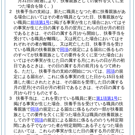
月31日の経過により、扶養親族としての要件を欠くに至
つた場合を除く。)
2
扶養手当の支給は、新たに職員となつた者に扶養親族があ
る場合においてはその者が職員となつた日、扶養親族がな
い職員に
前項第1号
に掲げる事実が生じた場合においてはそ
の事実が生じた日の属する月の翌月
(これらの日が月の初日
であるときは、その日の属する月)
から開始し、扶養手当を
受けている職員が離職し、又は死亡した場合においてはそ
れぞれその者が離職し、又は死亡した日、扶養手当を受け
ている職員の扶養親族で
同項
の規定による届出に係るもの
のすべてが扶養親族としての要件を欠くに至つた場合にお
いてはその事実が生じた日の属する月
(これらの日が月の初
日であるときは、その日の属する月の前月)
をもつて終わ
る。
ただし、扶養手当の支給の開始については、
同項
の規
定による届出が、これに係る事実の生じた日から15日を経
過した後にされたときは、その届出を受理した日の属する
月の翌月
(その日が月の初日であるときは、その日の属する
月)
から行うものとする。
3
扶養手当は、これを受けている職員に更に
第1項第1号
に
掲げる事実が生じた場合、扶養手当を受けている職員の扶
養親族で
同項
の規定による届出に係るものの一部が扶養親
族としての要件を欠くに至つた場合又は職員の扶養親族と
しての子で
同項
の規定による届出に係るもののうち特定期
間にある子でなかつた者が特定期間にある子となつた場合
においては、これらの事実が生じた日の属する月の翌月
(こ