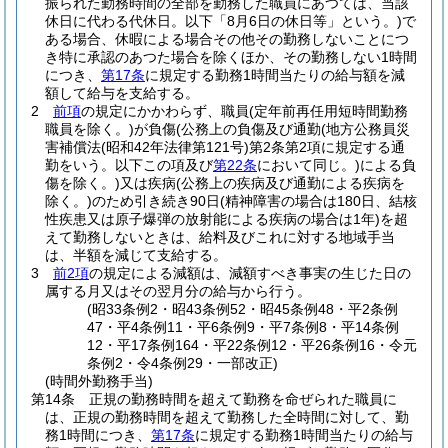
振られた勤務時間の全部を勤務した職員にあつては、当該
休日に代わる代休日。以下「8月6日の休日等」という。)
で
ある場合、休暇による場合その他その勤務しないことにつ
き特に承認のあつた場合を除くほか、その勤務しない1時間
につき、
第17条
に規定する勤務1時間当たりの給与額を減
額して給与を支給する。
2
前項
の規定にかかわらず、職員
(定年前再任用短時間勤務
職員を除く。)
が負傷
(公務上の負傷及び通勤
(地方公務員災
害補償法
(昭和42年法律第121号)
第2条第2項に規定する通
勤をいう。以下この項及び
第22条
において同じ。)
による負
傷を除く。)
又は疾病
(公務上の疾病及び通勤による疾病を
除く。)
のため引き続き90日
(精神障害の場合は180日、結核
性疾患又は原子爆弾の放射能による疾病の場合は1年)
を超
えて勤務しないときは、給料及びこれに対する地域手当
は、半額を減じて支給する。
3
前2項
の規定による減額は、減額すべき事実の生じた日の
属する月又はその翌月分の給与から行う。
(昭33条例2・昭43条例52・昭45条例48・平2条例
47・平4条例11・平6条例9・平7条例8・平14条例
12・平17条例164・平22条例12・平26条例16・令元
条例2・令4条例29・一部改正)
(時間外勤務手当)
第14条
正規の勤務時間を超えて勤務を命ぜられた職員に
は、正規の勤務時間を超えて勤務した全時間に対して、勤
務1時間につき、
第17条
に規定する勤務1時間当たりの給与