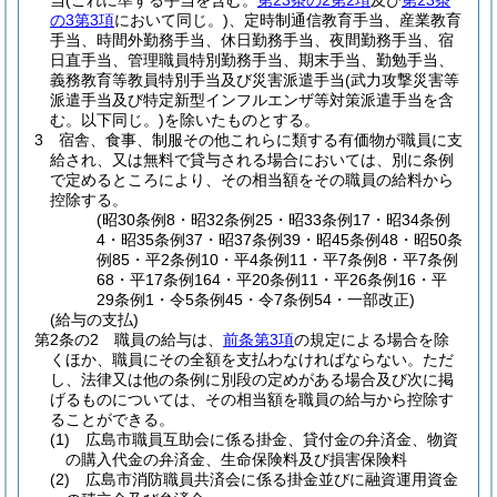
当
(これに準ずる手当を含む。
第23条の2第2項
及び
第23条
の3第3項
において同じ。)
、定時制通信教育手当、産業教育
手当、時間外勤務手当、休日勤務手当、夜間勤務手当、宿
日直手当、管理職員特別勤務手当、期末手当、勤勉手当、
義務教育等教員特別手当及び災害派遣手当
(武力攻撃災害等
派遣手当及び特定新型インフルエンザ等対策派遣手当を含
む。以下同じ。)
を除いたものとする。
3
宿舎、食事、制服その他これらに類する有価物が職員に支
給され、又は無料で貸与される場合においては、別に条例
で定めるところにより、その相当額をその職員の給料から
控除する。
(昭30条例8・昭32条例25・昭33条例17・昭34条例
4・昭35条例37・昭37条例39・昭45条例48・昭50条
例85・平2条例10・平4条例11・平7条例8・平7条例
68・平17条例164・平20条例11・平26条例16・平
29条例1・令5条例45・令7条例54・一部改正)
(給与の支払)
第2条の2
職員の給与は、
前条第3項
の規定による場合を除
くほか、職員にその全額を支払わなければならない。
ただ
し、法律又は他の条例に別段の定めがある場合及び次に掲
げるものについては、その相当額を職員の給与から控除す
ることができる。
(1)
広島市職員互助会に係る掛金、貸付金の弁済金、物資
の購入代金の弁済金、生命保険料及び損害保険料
(2)
広島市消防職員共済会に係る掛金並びに融資運用資金