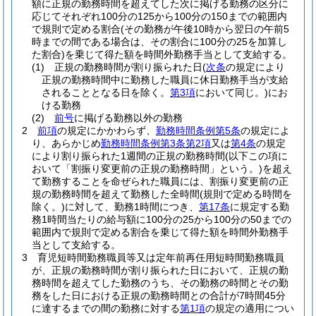
額に正規の勤務時間を超えてした次に掲げる勤務の区分に
応じてそれぞれ100分の125から100分の150までの範囲内
で規則で定める割合
(その勤務が午後10時から翌日の午前5
時までの間である場合は、その割合に100分の25を加算し
た割合)
を乗じて得た額を時間外勤務手当として支給する。
(1)
正規の勤務時間が割り振られた日
(
次条
の規定により
正規の勤務時間中に勤務した職員に休日勤務手当が支給
されることとなる日を除く。
第3項
において同じ。)
にお
ける勤務
(2)
前号
に掲げる勤務以外の勤務
2
前項
の規定にかかわらず、
勤務時間条例第5条
の規定によ
り、あらかじめ
勤務時間条例第3条第2項
又は
第4条
の規定
により割り振られた1週間の正規の勤務時間
(以下この項に
おいて「割振り変更前の正規の勤務時間」という。)
を超え
て勤務することを命ぜられた職員には、割振り変更前の正
規の勤務時間を超えて勤務した全時間
(規則で定める時間を
除く。)
に対して、勤務1時間につき、
第17条
に規定する勤
務1時間当たりの給与額に100分の25から100分の50までの
範囲内で規則で定める割合を乗じて得た額を時間外勤務手
当として支給する。
3
育児短時間勤務職員等又は定年前再任用短時間勤務職員
が、正規の勤務時間が割り振られた日において、正規の勤
務時間を超えてした勤務のうち、その勤務の時間とその勤
務をした日における正規の勤務時間との合計が7時間45分
に達するまでの間の勤務に対する
第1項
の規定の適用につい