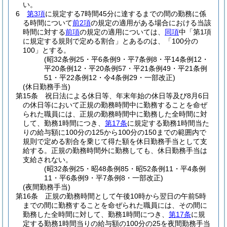
い。
6
第3項
に規定する7時間45分に達するまでの間の勤務に係
る時間について
前2項
の規定の適用がある場合における当該
時間に対する
前項
の規定の適用については、
同項
中「第1項
に規定する規則で定める割合」とあるのは、「100分の
100」とする。
(昭32条例25・平6条例9・平7条例8・平14条例12・
平20条例12・平20条例57・平21条例49・平21条例
51・平22条例12・令4条例29・一部改正)
(休日勤務手当)
第15条
祝日法による休日等、年末年始の休日等及び8月6日
の休日等において正規の勤務時間中に勤務することを命ぜ
られた職員には、正規の勤務時間中に勤務した全時間に対
して、勤務1時間につき、
第17条
に規定する勤務1時間当た
りの給与額に100分の125から100分の150までの範囲内で
規則で定める割合を乗じて得た額を休日勤務手当として支
給する。
正規の勤務時間外に勤務しても、休日勤務手当は
支給されない。
(昭32条例25・昭48条例85・昭52条例11・平4条例
11・平6条例9・平7条例8・一部改正)
(夜間勤務手当)
第16条
正規の勤務時間として午後10時から翌日の午前5時
までの間に勤務することを命ぜられた職員には、その間に
勤務した全時間に対して、勤務1時間につき、
第17条
に規
定する勤務1時間当りの給与額の100分の25を夜間勤務手当