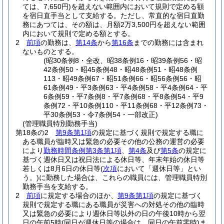
ては、7,650円)
を超えない範囲内において規則で定める額
を宿日直手当として支給する。
ただし、常直的な宿日直勤
務にあつては、その額は、月額2万3,500円を超えない範囲
内において規則で定める額とする。
2
前項
の勤務は、
第14条
から
第16条
までの勤務には含まれ
ないものとする。
(昭30条例8・全改、昭38条例16・昭39条例56・昭
42条例50・昭45条例48・昭48条例51・昭48条例
113・昭49条例67・昭51条例66・昭56条例56・昭
61条例49・平3条例63・平4条例58・平4条例64・平
6条例59・平7条例8・平7条例68・平8条例54・平9
条例72・平10条例110・平11条例68・平12条例73・
平30条例53・令7条例54・一部改正)
(管理職員特別勤務手当)
第18条の2
第9条第1項
の規定に基づく規則で規定する職に
ある職員が臨時又は緊急の必要その他の公務の運営の必要
により
勤務時間条例第3条第1項
、
第4条
及び
第5条
の規定に
基づく週休日又は祝日法による休日等、年末年始の休日等
若しくは8月6日の休日等
(
次項
において「週休日等」とい
う。)
に勤務した場合は、これらの職員には、管理職員特別
勤務手当を支給する。
2
前項
に規定する場合のほか、
第9条第1項
の規定に基づく
規則で規定する職にある職員が災害への対処その他の臨時
又は緊急の必要により週休日等以外の日の午後10時から翌
日の午前5時
(同日が週休日等の場合は、同日の午前零時)
ま