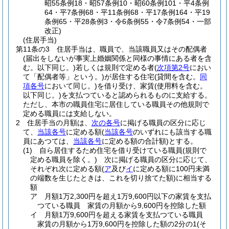
昭55条例18・昭57条例10・昭60条例101・平4条例
64・平7条例68・平11条例68・平17条例164・平19
条例65・平28条例3・令6条例55・令7条例54・一部
改正)
(住居手当)
第11条の3
住居手当は、職員で、当該職員又はその配偶者
(届出をしないが事実上婚姻関係と同様の事情にある者を含
む。以下同じ。)
若しくは規則で定める者
(
次項第2号
におい
て「配偶者等」という。)
が居住する住宅
(貸間を含む。
同
項各号
において同じ。)
を借り受け、家賃
(使用料を含む。
以下同じ。)
を支払つていると認められるものに支給する。
ただし、本市の職員住宅に居住している職員その他規則で
定める職員には支給しない。
2
住居手当の月額は、
次の各号
に掲げる職員の区分に応じ
て、
当該各号
に定める額
(
当該各号
のいずれにも該当する職
員にあつては、
当該各号
に定める額の合計額)
とする。
(1)
自ら居住するため住宅を借り受けている職員
(規則で
定める職員を除く。)
次に掲げる職員の区分に応じて、
それぞれ次に定める額
(
ア
及び
イ
に定める額に100円未満
の端数を生じたときは、これを切り捨てた額)
に相当する
額
ア
月額1万2,300円を超え1万9,600円以下の家賃を支払
つている職員 家賃の月額から9,600円を控除した額
イ
月額1万9,600円を超える家賃を支払つている職員
家賃の月額から1万9,600円を控除した額の2分の1
(そ