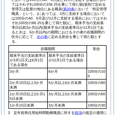
てはそれぞれ100分の106.25を乗じて得た額
(規則で定める
管理又は監督の地位にある職員
(
第20条
において「特定管理
職員」という。)
にあつては、3月に支給する場合において
は100分の40、6月及び12月に支給する場合においてはそれ
ぞれ100分の86.25を乗じて得た額)
に、期末手当の支給基
準日以前3か月以内
(期末手当の支給基準日が12月1日であ
るときは、6か月以内)
の期間におけるその者の在職期間の
区分に応じて、
次の表
に定める割合を乗じて得た額とす
る。
在職期間
割合
期末手当の支給基準日
期末手当の支給基準日
が3月1日又は6月1日
が12月1日である場合
である場合
3か月
6か月
100分の10
0
2か月15日以上3か月
5か月以上6か月未満
100分の80
未満
1か月15日以上2か月1
3か月以上5か月未満
100分の60
5日未満
1か月15日未満
3か月未満
100分の30
3
定年前再任用短時間勤務職員に対する
前項
の規定の適用に