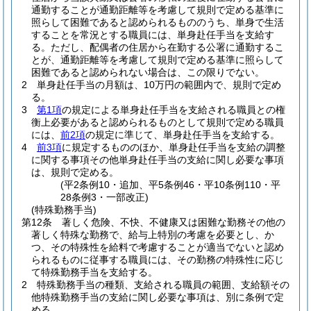
通勤することが通勤距離等を考慮して規則で定める基準に
照らして困難であると認められるもののうち、単身で生活
することを常況とする職員には、単身赴任手当を支給す
る。
ただし、配偶者の住居から在勤する公署に通勤するこ
とが、通勤距離等を考慮して規則で定める基準に照らして
困難であると認められない場合は、この限りでない。
2
単身赴任手当の月額は、10万円の範囲内で、規則で定め
る。
3
第1項
の規定による単身赴任手当を支給される職員との権
衡上必要があると認められるものとして規則で定める職員
には、
前2項
の規定に準じて、単身赴任手当を支給する。
4
前3項
に規定するもののほか、単身赴任手当を支給の調整
に関する事項その他単身赴任手当の支給に関し必要な事項
は、規則で定める。
(平2条例10・追加、平5条例46・平10条例110・平
28条例3・一部改正)
(特殊勤務手当)
第12条
著しく危険、不快、不健康又は困難な勤務その他の
著しく特殊な勤務で、給与上特別の考慮を必要とし、か
つ、その特殊性を給料で考慮することが適当でないと認め
られるものに従事する職員には、その勤務の特殊性に応じ
て特殊勤務手当を支給する。
2
特殊勤務手当の種類、支給される職員の範囲、支給額その
他特殊勤務手当の支給に関し必要な事項は、別に条例で定
める。