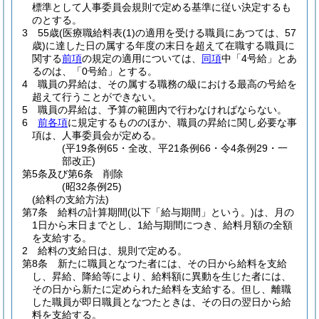
標準として人事委員会規則で定める基準に従い決定するも
のとする。
3
55歳
(医療職給料表
(1)
の適用を受ける職員にあつては、57
歳)
に達した日の属する年度の末日を超えて在職する職員に
関する
前項
の規定の適用については、
同項
中「4号給」とあ
るのは、「0号給」とする。
4
職員の昇給は、その属する職務の級における最高の号給を
超えて行うことができない。
5
職員の昇給は、予算の範囲内で行わなければならない。
6
前各項
に規定するもののほか、職員の昇給に関し必要な事
項は、人事委員会が定める。
(平19条例65・全改、平21条例66・令4条例29・一
部改正)
第5条及び第6条
削除
(昭32条例25)
(給料の支給方法)
第7条
給料の計算期間
(以下「給与期間」という。)
は、月の
1日から末日までとし、1給与期間につき、給料月額の全額
を支給する。
2
給料の支給日は、規則で定める。
第8条
新たに職員となつた者には、その日から給料を支給
し、昇給、降給等により、給料額に異動を生じた者には、
その日から新たに定められた給料を支給する。
但し、離職
した職員が即日職員となつたときは、その日の翌日から給
料を支給する。