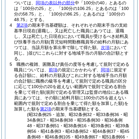
ついては、
同項の表以外の部分
中「100分の40」とあるの
は「100分の25」と、「100分の106.25」とあるのは「100
分の58.75」と、「100分の86.25」とあるのは「100分の
48.75」とする。
4
第2項
の期末手当基礎額は、それぞれその期末手当の支給
基準日現在
(退職し、又は死亡した職員にあつては、退職
し、又は死亡した日現在)
において職員が受けるべき給料及
び扶養手当の月額
(育児短時間勤務職員等の給料の月額にあ
つては、当該月額を算出率で除して得た額。
次項
において
同じ。)
並びにこれらに対する地域手当の月額の合計額とす
る。
5
職務の複雑、困難及び責任の度等を考慮して規則で定める
職員については、
前項
の規定にかかわらず、
同項
に規定す
る合計額に、給料の月額及びこれに対する地域手当の月額
の合計額に職務の級等を考慮して規則で定める職員の区分
に応じて100分の20を超えない範囲内で規則で定める割合
を乗じて得た額
(規則で定める管理又は監督の地位にある職
員にあつては、その額に給料月額に100分の25を超えない
範囲内で規則で定める割合を乗じて得た額を加算した額)
を
加算した額を
第2項
の期末手当基礎額とする。
(昭32条例25・追加、昭32条例32・昭33条例36・昭
34条例17・昭34条例38・昭35条例30・昭36条例
48・昭37条例51・昭38条例16・昭39条例1・昭39条
例56・昭41条例3・昭43条例52・昭44条例37・昭45
条例48・昭46条例105・昭49条例67・昭51条例66・