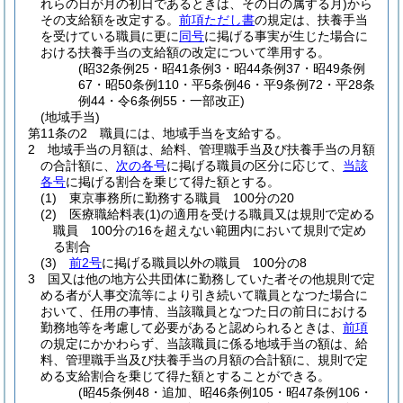
れらの日が月の初日であるときは、その日の属する月)
から
その支給額を改定する。
前項ただし書
の規定は、扶養手当
を受けている職員に更に
同号
に掲げる事実が生じた場合に
おける扶養手当の支給額の改定について準用する。
(昭32条例25・昭41条例3・昭44条例37・昭49条例
67・昭50条例110・平5条例46・平9条例72・平28条
例44・令6条例55・一部改正)
(地域手当)
第11条の2
職員には、地域手当を支給する。
2
地域手当の月額は、給料、管理職手当及び扶養手当の月額
の合計額に、
次の各号
に掲げる職員の区分に応じて、
当該
各号
に掲げる割合を乗じて得た額とする。
(1)
東京事務所に勤務する職員 100分の20
(2)
医療職給料表
(1)
の適用を受ける職員又は規則で定める
職員 100分の16を超えない範囲内において規則で定め
る割合
(3)
前2号
に掲げる職員以外の職員 100分の8
3
国又は他の地方公共団体に勤務していた者その他規則で定
める者が人事交流等により引き続いて職員となつた場合に
おいて、任用の事情、当該職員となつた日の前日における
勤務地等を考慮して必要があると認められるときは、
前項
の規定にかかわらず、当該職員に係る地域手当の額は、給
料、管理職手当及び扶養手当の月額の合計額に、規則で定
める支給割合を乗じて得た額とすることができる。
(昭45条例48・追加、昭46条例105・昭47条例106・