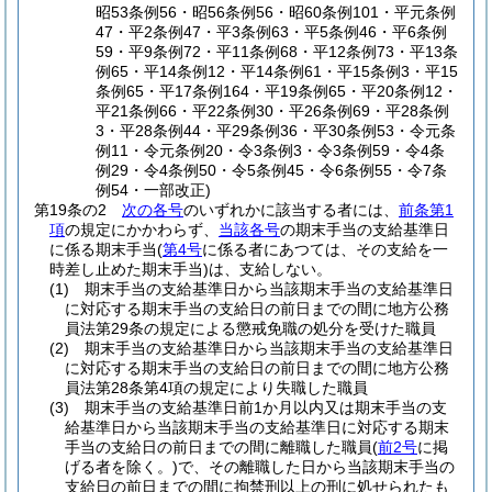
昭53条例56・昭56条例56・昭60条例101・平元条例
47・平2条例47・平3条例63・平5条例46・平6条例
59・平9条例72・平11条例68・平12条例73・平13条
例65・平14条例12・平14条例61・平15条例3・平15
条例65・平17条例164・平19条例65・平20条例12・
平21条例66・平22条例30・平26条例69・平28条例
3・平28条例44・平29条例36・平30条例53・令元条
例11・令元条例20・令3条例3・令3条例59・令4条
例29・令4条例50・令5条例45・令6条例55・令7条
例54・一部改正)
第19条の2
次の各号
のいずれかに該当する者には、
前条第1
項
の規定にかかわらず、
当該各号
の期末手当の支給基準日
に係る期末手当
(
第4号
に係る者にあつては、その支給を一
時差し止めた期末手当)
は、支給しない。
(1)
期末手当の支給基準日から当該期末手当の支給基準日
に対応する期末手当の支給日の前日までの間に地方公務
員法第29条の規定による懲戒免職の処分を受けた職員
(2)
期末手当の支給基準日から当該期末手当の支給基準日
に対応する期末手当の支給日の前日までの間に地方公務
員法第28条第4項の規定により失職した職員
(3)
期末手当の支給基準日前1か月以内又は期末手当の支
給基準日から当該期末手当の支給基準日に対応する期末
手当の支給日の前日までの間に離職した職員
(
前2号
に掲
げる者を除く。)
で、その離職した日から当該期末手当の
支給日の前日までの間に拘禁刑以上の刑に処せられたも