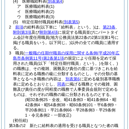
(4)
医療職給料表
(
別表第4
)
ア
医療職給料表
(1)
イ
医療職給料表
(2)
ウ
医療職給料表
(3)
(5)
特定任期付職員給料表
(
別表第5
)
2
前項
の給料表
(以下単に「給料表」という。)
は、
第23条
、
附則第3項
及び
附則第4項
に規定する職員並びにパートタイ
ム会計年度任用職員
(地方公務員法第22条の2第1項第1号に
掲げる職員をいう。以下同じ。)
以外の全ての職員に適用す
る。
3
職員
(
一般職の任期付職員の採用に関する条例
(平成20年広
島市条例第11号)
第2条第1項
の規定により任期を定めて採
用された職員
(以下「特定任期付職員」という。)
を除く。)
の職務は、その複雑、困難及び責任の度に基づきこれを給
料表に定める職務の級に分類するものとし、その分類の基
準となるべき職務の内容は、
別表第6
に定める級別基準職務
表に定めるとおりとし、
同表
に掲げる職務とその複雑、困
難及び責任の度が同程度の職務で人事委員会規則で定める
ものは、それぞれの職務の級に分類されるものとする。
(昭32条例25・全改、昭41条例3・昭41条例64・昭
42条例4・昭54条例38・昭60条例101・平6条例9・
平20条例11・平21条例66・平28条例3・平29条例
1・令元条例2・一部改正)
(初任給)
第3条の2
新たに給料表の適用を受ける職員となつた者の職