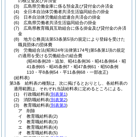
の積立金及び弁済金
(3)
広島県労働金庫に係る預金及び貸付金の弁済金
(4)
全日本自治体労働者共済生活協同組合の掛金
(5)
日本自治体労働組合総連合共済会の掛金
(6)
広島県労働者共済生活協同組合の掛金
(7)
広島県教育職員互助組合に係る掛金及び貸付金の弁済
金
(8)
地方公務員法第53条第5項の規定により登録を受けた
職員団体の団体費
(9)
労働組合法
(昭和24年法律第174号)
第5条第1項の規定
の適用を受ける労働組合の組合費
(昭40条例28・追加、昭41条例36・昭41条例64・昭
41条例65・昭45条例7・昭47条例61・昭50条例
110・平8条例54・平11条例68・一部改正)
(給料表)
第3条
給料表の種類は、次に掲げるとおりとし、各給料表の
適用範囲は、それぞれ当該給料表に定めるところによる。
(1)
行政職給料表
(
別表第1
)
(2)
消防職給料表
(
別表第2
)
(3)
教育職給料表
(
別表第3
)
ア
削除
イ
教育職給料表
(2)
ウ
教育職給料表
(3)
エ
教育職給料表
(4)
オ
教育職給料表
(5)