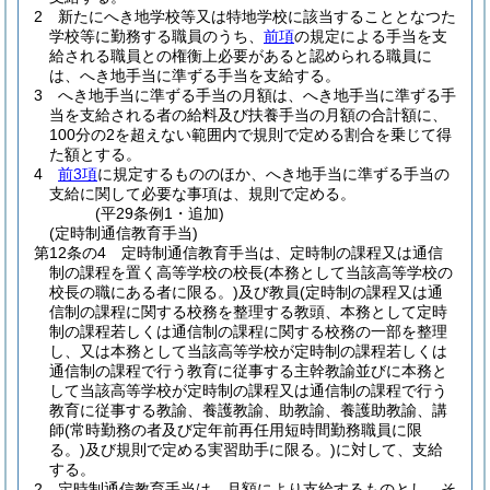
2
新たにへき地学校等又は特地学校に該当することとなつた
学校等に勤務する職員のうち、
前項
の規定による手当を支
給される職員との権衡上必要があると認められる職員に
は、へき地手当に準ずる手当を支給する。
3
へき地手当に準ずる手当の月額は、へき地手当に準ずる手
当を支給される者の給料及び扶養手当の月額の合計額に、
100分の2を超えない範囲内で規則で定める割合を乗じて得
た額とする。
4
前3項
に規定するもののほか、へき地手当に準ずる手当の
支給に関して必要な事項は、規則で定める。
(平29条例1・追加)
(定時制通信教育手当)
第12条の4
定時制通信教育手当は、定時制の課程又は通信
制の課程を置く高等学校の校長
(本務として当該高等学校の
校長の職にある者に限る。)
及び教員
(定時制の課程又は通
信制の課程に関する校務を整理する教頭、本務として定時
制の課程若しくは通信制の課程に関する校務の一部を整理
し、又は本務として当該高等学校が定時制の課程若しくは
通信制の課程で行う教育に従事する主幹教諭並びに本務と
して当該高等学校が定時制の課程又は通信制の課程で行う
教育に従事する教諭、養護教諭、助教諭、養護助教諭、講
師
(常時勤務の者及び定年前再任用短時間勤務職員に限
る。)
及び規則で定める実習助手に限る。)
に対して、支給
する。
2
定時制通信教育手当は、月額により支給するものとし、そ