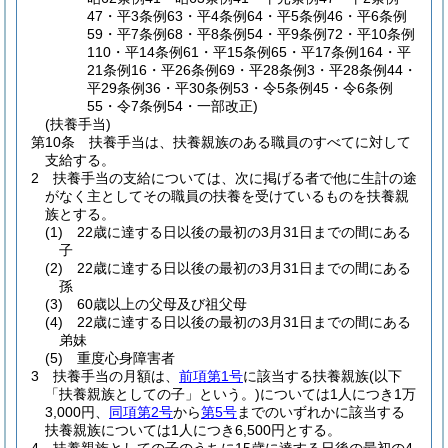
47・平3条例63・平4条例64・平5条例46・平6条例
59・平7条例68・平8条例54・平9条例72・平10条例
110・平14条例61・平15条例65・平17条例164・平
21条例16・平26条例69・平28条例3・平28条例44・
平29条例36・平30条例53・令5条例45・令6条例
55・令7条例54・一部改正)
(扶養手当)
第10条
扶養手当は、扶養親族のある職員のすべてに対して
支給する。
2
扶養手当の支給については、次に掲げる者で他に生計の途
がなく主としてその職員の扶養を受けているものを扶養親
族とする。
(1)
22歳に達する日以後の最初の3月31日までの間にある
子
(2)
22歳に達する日以後の最初の3月31日までの間にある
孫
(3)
60歳以上の父母及び祖父母
(4)
22歳に達する日以後の最初の3月31日までの間にある
弟妹
(5)
重度心身障害者
3
扶養手当の月額は、
前項第1号
に該当する扶養親族
(以下
「扶養親族としての子」という。)
については1人につき1万
3,000円、
同項第2号
から
第5号
までのいずれかに該当する
扶養親族については1人につき6,500円とする。