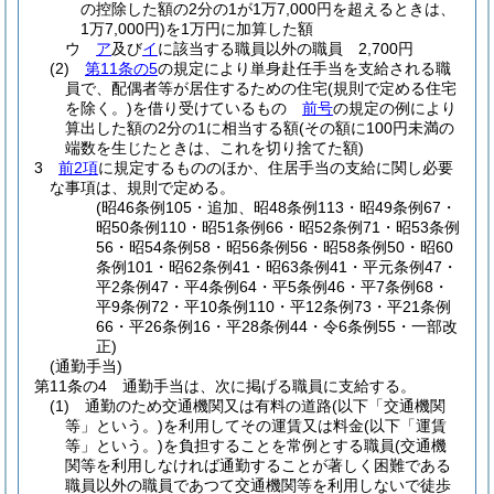
の控除した額の2分の1が1万7,000円を超えるときは、
1万7,000円)
を1万円に加算した額
ウ
ア
及び
イ
に該当する職員以外の職員 2,700円
(2)
第11条の5
の規定により単身赴任手当を支給される職
員で、配偶者等が居住するための住宅
(規則で定める住宅
を除く。)
を借り受けているもの
前号
の規定の例により
算出した額の2分の1に相当する額
(その額に100円未満の
端数を生じたときは、これを切り捨てた額)
3
前2項
に規定するもののほか、住居手当の支給に関し必要
な事項は、規則で定める。
(昭46条例105・追加、昭48条例113・昭49条例67・
昭50条例110・昭51条例66・昭52条例71・昭53条例
56・昭54条例58・昭56条例56・昭58条例50・昭60
条例101・昭62条例41・昭63条例41・平元条例47・
平2条例47・平4条例64・平5条例46・平7条例68・
平9条例72・平10条例110・平12条例73・平21条例
66・平26条例16・平28条例44・令6条例55・一部改
正)
(通勤手当)
第11条の4
通勤手当は、次に掲げる職員に支給する。
(1)
通勤のため交通機関又は有料の道路
(以下「交通機関
等」という。)
を利用してその運賃又は料金
(以下「運賃
等」という。)
を負担することを常例とする職員
(交通機
関等を利用しなければ通勤することが著しく困難である
職員以外の職員であつて交通機関等を利用しないで徒歩