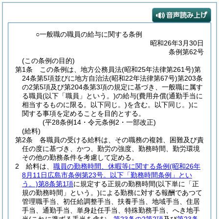
○一般職の職員の給与に関する条例
昭和26年3月30日
条例第62号
(この条例の目的)
第1条
この条例は、地方公務員法
(昭和25年法律第261号)
第
24条第5項並びに地方自治法
(昭和22年法律第67号)
第203条
の2第5項及び第204条第3項の規定に基づき、一般職に属す
る職員
(以下「職員」という。)
の給与
(費用弁償
(通勤手当に
相当するものに限る。以下同じ。)
を含む。以下同じ。)
に
関する事項を定めることを目的とする。
(平28条例14・令元条例2・一部改正)
(給料)
第2条
各職員の受ける給料は、その職務の複雑、困難及び責
任の度に基づき、かつ、勤労の強度、勤務時間、勤労環境
その他の勤務条件を考慮して定める。
2
給料は、
職員の勤務時間、休暇等に関する条例
(昭和26年
8月11日広島市条例第23号。以下「勤務時間条例」とい
う。)
第8条第1項
に規定する正規の勤務時間
(以下単に「正
規の勤務時間」という。)
による勤務に対する報酬であつて
管理職手当、初任給調整手当、扶養手当、地域手当、住居
手当、通勤手当、単身赴任手当、特殊勤務手当、へき地手