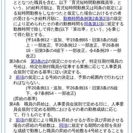
ととなつた職員を含む。以下「育児短時間勤務職員等」と
いう。)
の給料月額は、育児短時間勤務又は同条の規定によ
る短時間勤務をしなかつたと仮定した場合におけるその者
の受けるべき給料月額に、
勤務時間条例第2条第2項
の規定
により定められたその者の勤務時間を
同条第1項
に規定する
勤務時間で除して得た数
(以下「算出率」という。)
を乗じ
て得た額とする。
(平14条例12・追加、平19条例65・旧第3条の5繰
上・一部改正、平20条例12・一部改正、平26条例
16・旧第3条の4繰下・一部改正、令4条例29・一部
改正)
第3条の6
第3条の2
の規定にかかわらず、特定任期付職員の
号給は、特定任期付職員が従事する業務に応じて人事委員
会規則で定める基準に従い決定する。
2
前項
の規定による号給の決定は、予算の範囲内で行わなけ
ればならない。
(平20条例11・追加、平26条例16・旧第3条の5繰
下、令7条例54・一部改正)
(昇給の基準)
第4条
職員の昇給は、人事委員会規則で定める日に、人事委
員会規則で定める期間におけるその者の勤務成績に応じ
て、行うものとする。
2
前項
の規定により職員を昇給させるか否か及び昇給させる
場合の昇給の号給数は、
同項
に規定する期間の全部を良好
な成績で勤務した職員の昇給の号給数を4号給とすることを