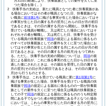
月31日の経過により、扶養親族としての要件を欠くに至
つた場合を除く。)
2
扶養手当の支給は、新たに職員となつた者に扶養親族があ
る場合においてはその者が職員となつた日、扶養親族がな
い職員に
前項第1号
に掲げる事実が生じた場合においてはそ
の事実が生じた日の属する月の翌月
(これらの日が月の初日
であるときは、その日の属する月)
から開始し、扶養手当を
受けている職員が離職し、又は死亡した場合においてはそ
れぞれその者が離職し、又は死亡した日、扶養手当を受け
ている職員の扶養親族で
同項
の規定による届出に係るもの
のすべてが扶養親族としての要件を欠くに至つた場合にお
いてはその事実が生じた日の属する月
(これらの日が月の初
日であるときは、その日の属する月の前月)
をもつて終わ
る。
ただし、扶養手当の支給の開始については、
同項
の規
定による届出が、これに係る事実の生じた日から15日を経
過した後にされたときは、その届出を受理した日の属する
月の翌月
(その日が月の初日であるときは、その日の属する
月)
から行うものとする。
3
扶養手当は、これを受けている職員に更に
第1項第1号
に
掲げる事実が生じた場合、扶養手当を受けている職員の扶
養親族で
同項
の規定による届出に係るものの一部が扶養親
族としての要件を欠くに至つた場合又は職員の扶養親族と
しての子で
同項
の規定による届出に係るもののうち特定期
間にある子でなかつた者が特定期間にある子となつた場合
においては、これらの事実が生じた日の属する月の翌月
(こ