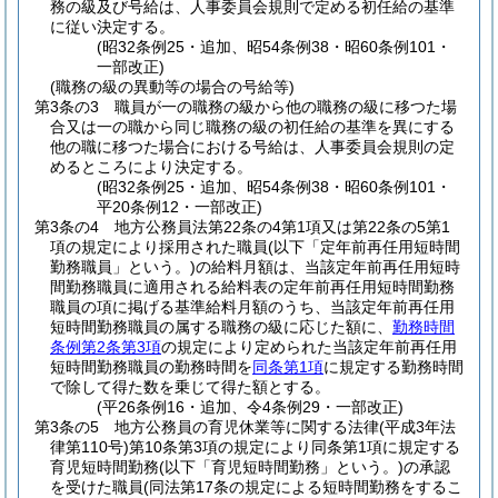
務の級及び号給は、人事委員会規則で定める初任給の基準
に従い決定する。
(昭32条例25・追加、昭54条例38・昭60条例101・
一部改正)
(職務の級の異動等の場合の号給等)
第3条の3
職員が一の職務の級から他の職務の級に移つた場
合又は一の職から同じ職務の級の初任給の基準を異にする
他の職に移つた場合における号給は、人事委員会規則の定
めるところにより決定する。
(昭32条例25・追加、昭54条例38・昭60条例101・
平20条例12・一部改正)
第3条の4
地方公務員法第22条の4第1項又は第22条の5第1
項の規定により採用された職員
(以下「定年前再任用短時間
勤務職員」という。)
の給料月額は、当該定年前再任用短時
間勤務職員に適用される給料表の定年前再任用短時間勤務
職員の項に掲げる基準給料月額のうち、当該定年前再任用
短時間勤務職員の属する職務の級に応じた額に、
勤務時間
条例第2条第3項
の規定により定められた当該定年前再任用
短時間勤務職員の勤務時間を
同条第1項
に規定する勤務時間
で除して得た数を乗じて得た額とする。
(平26条例16・追加、令4条例29・一部改正)
第3条の5
地方公務員の育児休業等に関する法律
(平成3年法
律第110号)
第10条第3項の規定により同条第1項に規定する
育児短時間勤務
(以下「育児短時間勤務」という。)
の承認
を受けた職員
(同法第17条の規定による短時間勤務をするこ