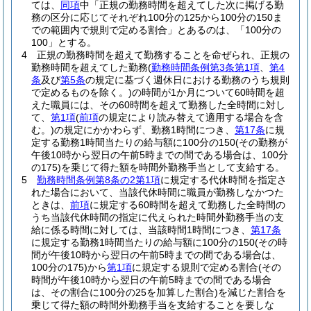
ては、
同項
中「正規の勤務時間を超えてした次に掲げる勤
務の区分に応じてそれぞれ100分の125から100分の150ま
での範囲内で規則で定める割合」とあるのは、「100分の
100」とする。
4
正規の勤務時間を超えて勤務することを命ぜられ、正規の
勤務時間を超えてした勤務
(
勤務時間条例第3条第1項
、
第4
条
及び
第5条
の規定に基づく週休日における勤務のうち規則
で定めるものを除く。)
の時間が1か月について60時間を超
えた職員には、その60時間を超えて勤務した全時間に対し
て、
第1項
(
前項
の規定により読み替えて適用する場合を含
む。)
の規定にかかわらず、勤務1時間につき、
第17条
に規
定する勤務1時間当たりの給与額に100分の150
(その勤務が
午後10時から翌日の午前5時までの間である場合は、100分
の175)
を乗じて得た額を時間外勤務手当として支給する。
5
勤務時間条例第8条の2第1項
に規定する代休時間を指定さ
れた場合において、当該代休時間に職員が勤務しなかつた
ときは、
前項
に規定する60時間を超えて勤務した全時間の
うち当該代休時間の指定に代えられた時間外勤務手当の支
給に係る時間に対しては、当該時間1時間につき、
第17条
に規定する勤務1時間当たりの給与額に100分の150
(その時
間が午後10時から翌日の午前5時までの間である場合は、
100分の175)
から
第1項
に規定する規則で定める割合
(その
時間が午後10時から翌日の午前5時までの間である場合
は、その割合に100分の25を加算した割合)
を減じた割合を
乗じて得た額の時間外勤務手当を支給することを要しな