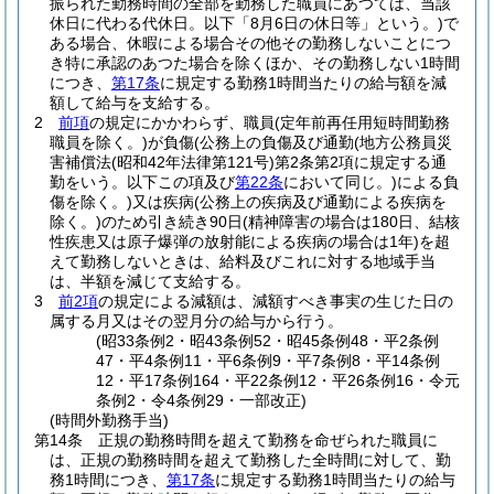
振られた勤務時間の全部を勤務した職員にあつては、当該
休日に代わる代休日。以下「8月6日の休日等」という。)
で
ある場合、休暇による場合その他その勤務しないことにつ
き特に承認のあつた場合を除くほか、その勤務しない1時間
につき、
第17条
に規定する勤務1時間当たりの給与額を減
額して給与を支給する。
2
前項
の規定にかかわらず、職員
(定年前再任用短時間勤務
職員を除く。)
が負傷
(公務上の負傷及び通勤
(地方公務員災
害補償法
(昭和42年法律第121号)
第2条第2項に規定する通
勤をいう。以下この項及び
第22条
において同じ。)
による負
傷を除く。)
又は疾病
(公務上の疾病及び通勤による疾病を
除く。)
のため引き続き90日
(精神障害の場合は180日、結核
性疾患又は原子爆弾の放射能による疾病の場合は1年)
を超
えて勤務しないときは、給料及びこれに対する地域手当
は、半額を減じて支給する。
3
前2項
の規定による減額は、減額すべき事実の生じた日の
属する月又はその翌月分の給与から行う。
(昭33条例2・昭43条例52・昭45条例48・平2条例
47・平4条例11・平6条例9・平7条例8・平14条例
12・平17条例164・平22条例12・平26条例16・令元
条例2・令4条例29・一部改正)
(時間外勤務手当)
第14条
正規の勤務時間を超えて勤務を命ぜられた職員に
は、正規の勤務時間を超えて勤務した全時間に対して、勤
務1時間につき、
第17条
に規定する勤務1時間当たりの給与