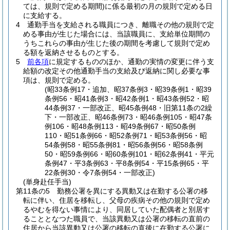
ては、規則で定める期間)
に係る最初の月の規則で定める日
に支給する。
4
通勤手当を支給される職員につき、離職その他の規則で定
める事由が生じた場合には、当該職員に、支給単位期間の
うちこれらの事由が生じた後の期間を考慮して規則で定め
る額を返納させるものとする。
5
前各項
に規定するもののほか、通勤の実情の変更に伴う支
給額の改定その他通勤手当の支給及び返納に関し必要な事
項は、規則で定める。
(昭33条例17・追加、昭37条例3・昭39条例1・昭39
条例56・昭41条例3・昭42条例1・昭43条例52・昭
44条例37・一部改正、昭45条例48・旧第11条の2繰
下・一部改正、昭46条例73・昭46条例105・昭47条
例106・昭48条例113・昭49条例67・昭50条例
110・昭51条例66・昭52条例71・昭53条例56・昭
54条例58・昭55条例81・昭56条例56・昭58条例
50・昭59条例66・昭60条例101・昭62条例41・平元
条例47・平3条例63・平8条例54・平15条例65・平
22条例30・令7条例54・一部改正)
(単身赴任手当)
第11条の5
勤務公署を異にする異動又は在勤する公署の移
転に伴い、住居を移転し、父母の疾病その他の規則で定め
るやむを得ない事情により、同居していた配偶者と別居す
ることとなつた職員で、当該異動又は公署の移転の直前の
住居から当該異動又は公署の移転の直後に在勤する公署に