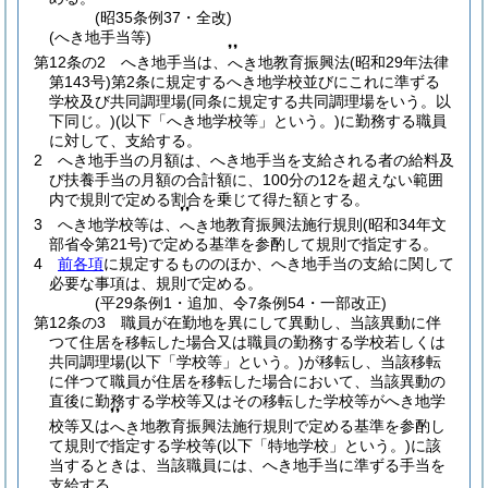
(昭35条例37・全改)
(へき地手当等)
❜❜
第12条の2
へき地手当は、
地教育振興法
(昭和29年法律
へき
第143号)
第2条に規定するへき地学校並びにこれに準ずる
学校及び共同調理場
(同条に規定する共同調理場をいう。以
下同じ。)
(以下「へき地学校等」という。)
に勤務する職員
に対して、支給する。
2
へき地手当の月額は、へき地手当を支給される者の給料及
び扶養手当の月額の合計額に、100分の12を超えない範囲
内で規則で定める割合を乗じて得た額とする。
❜❜
3
へき地学校等は、
地教育振興法施行規則
(昭和34年文
へき
部省令第21号)
で定める基準を参酌して規則で指定する。
4
前各項
に規定するもののほか、へき地手当の支給に関して
必要な事項は、規則で定める。
(平29条例1・追加、令7条例54・一部改正)
第12条の3
職員が在勤地を異にして異動し、当該異動に伴
つて住居を移転した場合又は職員の勤務する学校若しくは
共同調理場
(以下「学校等」という。)
が移転し、当該移転
に伴つて職員が住居を移転した場合において、当該異動の
直後に勤務する学校等又はその移転した学校等がへき地学
❜❜
校等又は
地教育振興法施行規則で定める基準を参酌し
へき
て規則で指定する学校等
(以下「特地学校」という。)
に該
当するときは、当該職員には、へき地手当に準ずる手当を
支給する。