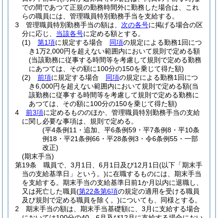
での間であつて正規の勤務時間外に勤務した場合は、これ
らの職員には、管理職員特別勤務手当を支給する。
3
管理職員特別勤務手当の額は、
次の各号
に掲げる場合の区
分に応じ、
当該各号
に定める額とする。
(1)
第1項
に規定する場合
同項
の規定による勤務1回につ
き1万2,000円を超えない範囲内において規則で定める額
(当該勤務に従事する時間等を考慮して規則で定める勤務
にあつては、その額に100分の150を乗じて得た額)
(2)
前項
に規定する場合
同項
の規定による勤務1回につ
き6,000円を超えない範囲内において規則で定める額
(当
該勤務に従事する時間等を考慮して規則で定める勤務に
あつては、その額に100分の150を乗じて得た額)
4
前3項
に定めるもののほか、管理職員特別勤務手当の支給
に関し必要な事項は、規則で定める。
(平4条例11・追加、平6条例59・平7条例8・平10条
例18・平21条例66・平28条例3・令6条例55・一部
改正)
(期末手当)
第19条
職員で、3月1日、6月1日及び12月1日
(以下「期末手
当の支給基準日」という。)
に在職するものには、期末手当
を支給する。
期末手当の支給基準日前1か月以内に退職し、
又は死亡した職員
(
第22条第6項
の規定の適用を受ける職員
及び規則で定める職員を除く。)
についても、同様とする。
2
期末手当の額は、期末手当基礎額に、3月に支給する場合
においては100分の40、6月及び12月に支給する場合におい