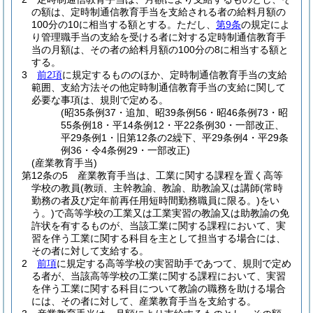
の額は、定時制通信教育手当を支給される者の給料月額の
100分の10に相当する額とする。
ただし、
第9条
の規定によ
り管理職手当の支給を受ける者に対する定時制通信教育手
当の月額は、その者の給料月額の100分の8に相当する額と
する。
3
前2項
に規定するもののほか、定時制通信教育手当の支給
範囲、支給方法その他定時制通信教育手当の支給に関して
必要な事項は、規則で定める。
(昭35条例37・追加、昭39条例56・昭46条例73・昭
55条例18・平14条例12・平22条例30・一部改正、
平29条例1・旧第12条の2繰下、平29条例4・平29条
例36・令4条例29・一部改正)
(産業教育手当)
第12条の5
産業教育手当は、工業に関する課程を置く高等
学校の教員
(教頭、主幹教諭、教諭、助教諭又は講師
(常時
勤務の者及び定年前再任用短時間勤務職員に限る。)
をい
う。)
で高等学校の工業又は工業実習の教諭又は助教諭の免
許状を有するものが、当該工業に関する課程において、実
習を伴う工業に関する科目を主として担当する場合には、
その者に対して支給する。
2
前項
に規定する高等学校の実習助手であつて、規則で定め
る者が、当該高等学校の工業に関する課程において、実習
を伴う工業に関する科目について教諭の職務を助ける場合
には、その者に対して、産業教育手当を支給する。