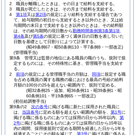
2
職員が離職したときは、その日まで給料を支給する。
3
職員が死亡したときは、その月まで給料を支給する。
4
第1項
又は
第2項
の規定により給料を支給する場合であつ
て、給与期間の初日から支給するとき以外のとき、又は給
与期間の末日まで支給するとき以外のときは、その給料額
は、その給与期間の現日数から
勤務時間条例第3条第1項
、
第4条
及び
第5条
の規定に基づく週休日の日数を差し引いた
日数を基礎として日割りによつて計算する。
(昭49条例67・昭50条例110・平7条例8・一部改正)
(管理職手当)
第9条
管理又は監督の地位にある職員の職のうち、規則で規
定するものには、その特殊性に基き、管理職手当を支給す
る。
2
前項
の規定による管理職手当の月額は、
同項
に規定する職
を占める職員の属する職務の級における最高の号給の給料
月額の100分の25を超えない範囲内で、規則で定める。
(昭32条例25・追加、昭36条例11・昭39条例1・昭
60条例101・平19条例65・一部改正)
(初任給調整手当)
第9条の2
次の各号
に掲げる職に新たに採用された職員に
は、
当該各号
に定める額を超えない範囲内の額を、
第1号
に
掲げる職に係るものにあつては採用の日から35年以内、
第
2号
に掲げる職に係るものにあつては採用の日から15年以
内の期間、採用後規則で定める期間を経過した日から1年を
経過するごとにその額を減じて、
第3号
に掲げる職に係るも