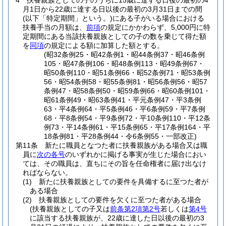
4
扶養親族としての子のうちに15歳に達する日後の最初の4
月1日から22歳に達する日以後の最初の3月31日までの間
(以下「特定期間」という。)
にある子がいる場合における
扶養手当の月額は、
前項
の規定にかかわらず、5,000円に特
定期間にある当該扶養親族としての子の数を乗じて得た額
を
同項
の規定による額に加算した額とする。
(昭32条例25・昭42条例1・昭44条例37・昭46条例
105・昭47条例106・昭48条例113・昭49条例67・
昭50条例110・昭51条例66・昭52条例71・昭53条例
56・昭54条例58・昭55条例81・昭56条例56・昭57
条例47・昭58条例50・昭59条例66・昭60条例101・
昭61条例49・昭63条例41・平元条例47・平3条例
63・平4条例64・平5条例46・平6条例59・平7条例
68・平8条例54・平9条例72・平10条例110・平12条
例73・平14条例61・平15条例65・平17条例164・平
18条例81・平28条例44・令6条例55・一部改正)
第11条
新たに職員となつた者に扶養親族がある場合又は職
員に
次の各号
のいずれかに掲げる事実が生じた場合におい
ては、その職員は、直ちにその旨を任命権者に届け出なけ
ればならない。
(1)
新たに扶養親族としての要件を具備するに至つた者が
ある場合
(2)
扶養親族としての要件を欠くに至つた者がある場合
(扶養親族としての子又は
前条第2項第2号
若しくは
第4号
に該当する扶養親族が、22歳に達した日以後の最初の3