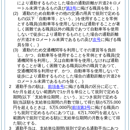
により通勤するものとした場合の通勤距離が片道2キロメ
ートル未満であるもの及び
第3号
に掲げる職員を除く。)
(2)
通勤のため自動車その他の交通の用具で規則で定める
もの
(以下「自動車等」という。)
を使用することを常例
とする職員
(自動車等を使用しなければ通勤することが著
しく困難である職員以外の職員であつて自動車等を使用
しないで徒歩により通勤するものとした場合の通勤距離
が片道2キロメートル未満であるもの及び
次号
に掲げる職
員を除く。)
(3)
通勤のため交通機関等を利用してその運賃等を負担
し、かつ、自動車等を使用することを常例とする職員
(交
通機関等を利用し、又は自動車等を使用しなければ通勤
することが著しく困難である職員以外の職員であつて、
交通機関等を利用せず、かつ、自動車等を使用しないで
徒歩により通勤するものとした場合の通勤距離が片道2キ
ロメートル未満であるものを除く。)
2
通勤手当の額は、
前項各号
に掲げる職員の区分に応じて、
6か月を超えない範囲内で1か月を単位として規則で定める
期間
(以下「支給単位期間」という。)
につき規則で定める
額
(当該額を支給単位期間の月数で除して得た額が5万5,000
円を超えるときは、5万5,000円
(
前項第3号
に掲げる職員の
うち規則で定めるものにあつては、6万1,700円を超えない
範囲内で規則で定める額)
に支給単位期間の月数を乗じて得
た額)
とする。
3
通勤手当は、支給単位期間
(規則で定める通勤手当にあつ