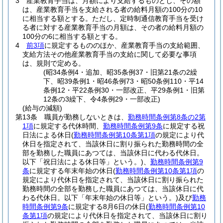
3
産業教育手当は、月額により支給するものとし、その額
は、産業教育手当を支給される者の給料月額の100分の10
に相当する額とする。
ただし、定時制通信教育手当を受け
る者に対する産業教育手当の月額は、その者の給料月額の
100分の6に相当する額とする。
4
前3項
に規定するもののほか、産業教育手当の支給範囲、
支給方法その他産業教育手当の支給に関して必要な事項
は、規則で定める。
(昭34条例4・追加、昭35条例37・旧第21条の2繰
下、昭39条例1・昭46条例73・昭50条例110・平14
条例12・平22条例30・一部改正、平29条例1・旧第
12条の3繰下、令4条例29・一部改正)
(給与の減額)
第13条
職員が勤務しないときは、
勤務時間条例第8条の2第
1項
に規定する代休時間、
勤務時間条例第9条
に規定する祝
日法による休日
(
勤務時間条例第10条第1項
の規定により代
休日を指定されて、当該休日に割り振られた勤務時間の全
部を勤務した職員にあつては、当該休日に代わる代休日。
以下「祝日法による休日等」という。)
、
勤務時間条例第9
条
に規定する年末年始の休日
(
勤務時間条例第10条第1項
の
規定により代休日を指定されて、当該休日に割り振られた
勤務時間の全部を勤務した職員にあつては、当該休日に代
わる代休日。以下「年末年始の休日等」という。)
及び
勤務
時間条例第9条
に規定する8月6日の休日
(
勤務時間条例第10
条第1項
の規定により代休日を指定されて、当該休日に割り