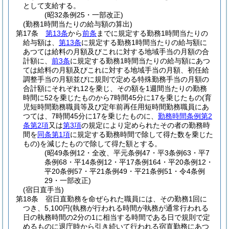
として支給する。
(昭32条例25・一部改正)
(勤務1時間当たりの給与額の算出)
第17条
第13条
から
前条
までに規定する勤務1時間当たりの
給与額は、
第13条
に規定する勤務1時間当たりの給与額に
あつては給料の月額及びこれに対する地域手当の月額の合
計額に、
前3条
に規定する勤務1時間当たりの給与額にあつ
ては給料の月額及びこれに対する地域手当の月額、初任給
調整手当の月額並びに規則で定める特殊勤務手当の月額の
合計額にそれぞれ12を乗じ、その額を1週間当たりの勤務
時間に52を乗じたものから7時間45分に17を乗じたもの
(育
児短時間勤務職員等及び定年前再任用短時間勤務職員にあ
つては、7時間45分に17を乗じたものに、
勤務時間条例第2
条第2項
又は
第3項
の規定により定められたその者の勤務時
間を
同条第1項
に規定する勤務時間で除して得た数を乗じた
もの)
を減じたもので除して得た額とする。
(昭49条例12・全改、平元条例47・平3条例63・平7
条例68・平14条例12・平17条例164・平20条例12・
平20条例57・平21条例49・平21条例51・令4条例
29・一部改正)
(宿日直手当)
第18条
宿日直勤務を命ぜられた職員には、その勤務1回に
つき、5,100円
(執務が行われる時間が執務が通常行われる
日の執務時間の2分の1に相当する時間である日で規則で定
めるものに退庁時から引き続いて行われる宿直勤務にあつ