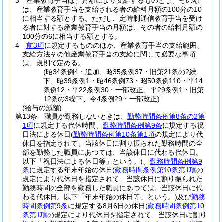
3
産業教育手当は、月額により支給するものとし、その額
は、産業教育手当を支給される者の給料月額の100分の10
に相当する額とする。
ただし、定時制通信教育手当を受け
る者に対する産業教育手当の月額は、その者の給料月額の
100分の6に相当する額とする。
4
前3項
に規定するもののほか、産業教育手当の支給範囲、
支給方法その他産業教育手当の支給に関して必要な事項
は、規則で定める。
(昭34条例4・追加、昭35条例37・旧第21条の2繰
下、昭39条例1・昭46条例73・昭50条例110・平14
条例12・平22条例30・一部改正、平29条例1・旧第
12条の3繰下、令4条例29・一部改正)
(給与の減額)
第13条
職員が勤務しないときは、
勤務時間条例第8条の2第
1項
に規定する代休時間、
勤務時間条例第9条
に規定する祝
日法による休日
(
勤務時間条例第10条第1項
の規定により代
休日を指定されて、当該休日に割り振られた勤務時間の全
部を勤務した職員にあつては、当該休日に代わる代休日。
以下「祝日法による休日等」という。)
、
勤務時間条例第9
条
に規定する年末年始の休日
(
勤務時間条例第10条第1項
の
規定により代休日を指定されて、当該休日に割り振られた
勤務時間の全部を勤務した職員にあつては、当該休日に代
わる代休日。以下「年末年始の休日等」という。)
及び
勤務
時間条例第9条
に規定する8月6日の休日
(
勤務時間条例第10
条第1項
の規定により代休日を指定されて、当該休日に割り