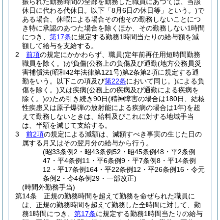
振られた勤務時間の全部を勤務した職員にあつては、当該
休日に代わる代休日。以下「8月6日の休日等」という。)
で
ある場合、休暇による場合その他その勤務しないことにつ
き特に承認のあつた場合を除くほか、その勤務しない1時間
につき、
第17条
に規定する勤務1時間当たりの給与額を減
額して給与を支給する。
2
前項
の規定にかかわらず、職員
(定年前再任用短時間勤務
職員を除く。)
が負傷
(公務上の負傷及び通勤
(地方公務員災
害補償法
(昭和42年法律第121号)
第2条第2項に規定する通
勤をいう。以下この項及び
第22条
において同じ。)
による負
傷を除く。)
又は疾病
(公務上の疾病及び通勤による疾病を
除く。)
のため引き続き90日
(精神障害の場合は180日、結核
性疾患又は原子爆弾の放射能による疾病の場合は1年)
を超
えて勤務しないときは、給料及びこれに対する地域手当
は、半額を減じて支給する。
3
前2項
の規定による減額は、減額すべき事実の生じた日の
属する月又はその翌月分の給与から行う。
(昭33条例2・昭43条例52・昭45条例48・平2条例
47・平4条例11・平6条例9・平7条例8・平14条例
12・平17条例164・平22条例12・平26条例16・令元
条例2・令4条例29・一部改正)
(時間外勤務手当)
第14条
正規の勤務時間を超えて勤務を命ぜられた職員に
は、正規の勤務時間を超えて勤務した全時間に対して、勤
務1時間につき、
第17条
に規定する勤務1時間当たりの給与