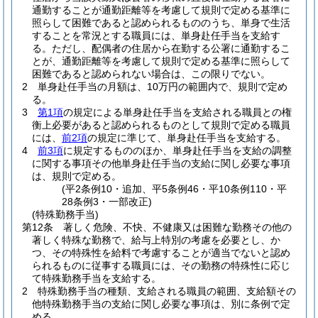
通勤することが通勤距離等を考慮して規則で定める基準に
照らして困難であると認められるもののうち、単身で生活
することを常況とする職員には、単身赴任手当を支給す
る。
ただし、配偶者の住居から在勤する公署に通勤するこ
とが、通勤距離等を考慮して規則で定める基準に照らして
困難であると認められない場合は、この限りでない。
2
単身赴任手当の月額は、10万円の範囲内で、規則で定め
る。
3
第1項
の規定による単身赴任手当を支給される職員との権
衡上必要があると認められるものとして規則で定める職員
には、
前2項
の規定に準じて、単身赴任手当を支給する。
4
前3項
に規定するもののほか、単身赴任手当を支給の調整
に関する事項その他単身赴任手当の支給に関し必要な事項
は、規則で定める。
(平2条例10・追加、平5条例46・平10条例110・平
28条例3・一部改正)
(特殊勤務手当)
第12条
著しく危険、不快、不健康又は困難な勤務その他の
著しく特殊な勤務で、給与上特別の考慮を必要とし、か
つ、その特殊性を給料で考慮することが適当でないと認め
られるものに従事する職員には、その勤務の特殊性に応じ
て特殊勤務手当を支給する。
2
特殊勤務手当の種類、支給される職員の範囲、支給額その
他特殊勤務手当の支給に関し必要な事項は、別に条例で定
める。