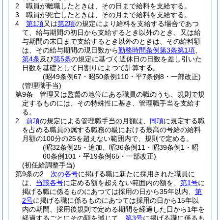
2
職員が離職したときは、その日まで給料を支給する。
3
職員が死亡したときは、その月まで給料を支給する。
4
第1項
又は
第2項
の規定により給料を支給する場合であつ
て、給与期間の初日から支給するとき以外のとき、又は給
与期間の末日まで支給するとき以外のときは、その給料額
は、その給与期間の現日数から
勤務時間条例第3条第1項
、
第4条
及び
第5条
の規定に基づく週休日の日数を差し引いた
日数を基礎として日割りによつて計算する。
(昭49条例67・昭50条例110・平7条例8・一部改正)
(管理職手当)
第9条
管理又は監督の地位にある職員の職のうち、規則で規
定するものには、その特殊性に基き、管理職手当を支給す
る。
2
前項
の規定による管理職手当の月額は、
同項
に規定する職
を占める職員の属する職務の級における最高の号給の給料
月額の100分の25を超えない範囲内で、規則で定める。
(昭32条例25・追加、昭36条例11・昭39条例1・昭
60条例101・平19条例65・一部改正)
(初任給調整手当)
第9条の2
次の各号
に掲げる職に新たに採用された職員に
は、
当該各号
に定める額を超えない範囲内の額を、
第1号
に
掲げる職に係るものにあつては採用の日から35年以内、
第
2号
に掲げる職に係るものにあつては採用の日から15年以
内の期間、採用後規則で定める期間を経過した日から1年を
経過するごとにその額を減じて、
第3号
に掲げる職に係るも