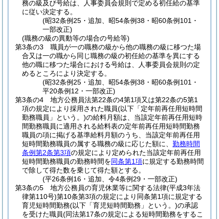
務の級及び号給は、人事委員会規則で定める初任給の基準
に従い決定する。
(昭32条例25・追加、昭54条例38・昭60条例101・
一部改正)
(職務の級の異動等の場合の号給等)
第3条の3
職員が一の職務の級から他の職務の級に移つた場
合又は一の職から同じ職務の級の初任給の基準を異にする
他の職に移つた場合における号給は、人事委員会規則の定
めるところにより決定する。
(昭32条例25・追加、昭54条例38・昭60条例101・
平20条例12・一部改正)
第3条の4
地方公務員法第22条の4第1項又は第22条の5第1
項の規定により採用された職員
(以下「定年前再任用短時間
勤務職員」という。)
の給料月額は、当該定年前再任用短時
間勤務職員に適用される給料表の定年前再任用短時間勤務
職員の項に掲げる基準給料月額のうち、当該定年前再任用
短時間勤務職員の属する職務の級に応じた額に、
勤務時間
条例第2条第3項
の規定により定められた当該定年前再任用
短時間勤務職員の勤務時間を
同条第1項
に規定する勤務時間
で除して得た数を乗じて得た額とする。
(平26条例16・追加、令4条例29・一部改正)
第3条の5
地方公務員の育児休業等に関する法律
(平成3年法
律第110号)
第10条第3項の規定により同条第1項に規定する
育児短時間勤務
(以下「育児短時間勤務」という。)
の承認
を受けた職員
(同法第17条の規定による短時間勤務をするこ