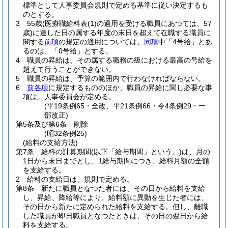
標準として人事委員会規則で定める基準に従い決定するも
のとする。
3
55歳
(医療職給料表
(1)
の適用を受ける職員にあつては、57
歳)
に達した日の属する年度の末日を超えて在職する職員に
関する
前項
の規定の適用については、
同項
中「4号給」とあ
るのは、「0号給」とする。
4
職員の昇給は、その属する職務の級における最高の号給を
超えて行うことができない。
5
職員の昇給は、予算の範囲内で行わなければならない。
6
前各項
に規定するもののほか、職員の昇給に関し必要な事
項は、人事委員会が定める。
(平19条例65・全改、平21条例66・令4条例29・一
部改正)
第5条及び第6条
削除
(昭32条例25)
(給料の支給方法)
第7条
給料の計算期間
(以下「給与期間」という。)
は、月の
1日から末日までとし、1給与期間につき、給料月額の全額
を支給する。
2
給料の支給日は、規則で定める。
第8条
新たに職員となつた者には、その日から給料を支給
し、昇給、降給等により、給料額に異動を生じた者には、
その日から新たに定められた給料を支給する。
但し、離職
した職員が即日職員となつたときは、その日の翌日から給
料を支給する。