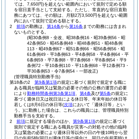
ては、7,650円)
を超えない範囲内において規則で定める額
を宿日直手当として支給する。
ただし、常直的な宿日直勤
務にあつては、その額は、月額2万3,500円を超えない範囲
内において規則で定める額とする。
2
前項
の勤務は、
第14条
から
第16条
までの勤務には含まれ
ないものとする。
(昭30条例8・全改、昭38条例16・昭39条例56・昭
42条例50・昭45条例48・昭48条例51・昭48条例
113・昭49条例67・昭51条例66・昭56条例56・昭
61条例49・平3条例63・平4条例58・平4条例64・平
6条例59・平7条例8・平7条例68・平8条例54・平9
条例72・平10条例110・平11条例68・平12条例73・
平30条例53・令7条例54・一部改正)
(管理職員特別勤務手当)
第18条の2
第9条第1項
の規定に基づく規則で規定する職に
ある職員が臨時又は緊急の必要その他の公務の運営の必要
により
勤務時間条例第3条第1項
、
第4条
及び
第5条
の規定に
基づく週休日又は祝日法による休日等、年末年始の休日等
若しくは8月6日の休日等
(
次項
において「週休日等」とい
う。)
に勤務した場合は、これらの職員には、管理職員特別
勤務手当を支給する。
2
前項
に規定する場合のほか、
第9条第1項
の規定に基づく
規則で規定する職にある職員が災害への対処その他の臨時
又は緊急の必要により週休日等以外の日の午後10時から翌
日の午前5時
(同日が週休日等の場合は、同日の午前零時)
ま