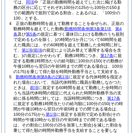
ては、
同項
中「正規の勤務時間を超えてした次に掲げる勤
務の区分に応じてそれぞれ100分の125から100分の150ま
での範囲内で規則で定める割合」とあるのは、「100分の
100」とする。
4
正規の勤務時間を超えて勤務することを命ぜられ、正規の
勤務時間を超えてした勤務
(
勤務時間条例第3条第1項
、
第4
条
及び
第5条
の規定に基づく週休日における勤務のうち規則
で定めるものを除く。)
の時間が1か月について60時間を超
えた職員には、その60時間を超えて勤務した全時間に対し
て、
第1項
(
前項
の規定により読み替えて適用する場合を含
む。)
の規定にかかわらず、勤務1時間につき、
第17条
に規
定する勤務1時間当たりの給与額に100分の150
(その勤務が
午後10時から翌日の午前5時までの間である場合は、100分
の175)
を乗じて得た額を時間外勤務手当として支給する。
5
勤務時間条例第8条の2第1項
に規定する代休時間を指定さ
れた場合において、当該代休時間に職員が勤務しなかつた
ときは、
前項
に規定する60時間を超えて勤務した全時間の
うち当該代休時間の指定に代えられた時間外勤務手当の支
給に係る時間に対しては、当該時間1時間につき、
第17条
に規定する勤務1時間当たりの給与額に100分の150
(その時
間が午後10時から翌日の午前5時までの間である場合は、
100分の175)
から
第1項
に規定する規則で定める割合
(その
時間が午後10時から翌日の午前5時までの間である場合
は、その割合に100分の25を加算した割合)
を減じた割合を
乗じて得た額の時間外勤務手当を支給することを要しな