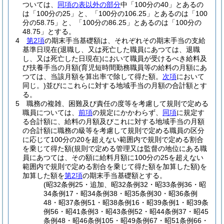
ついては、
同項の表以外の部分
中「100分の40」とあるの
は「100分の25」と、「100分の106.25」とあるのは「100
分の58.75」と、「100分の86.25」とあるのは「100分の
48.75」とする。
4
第2項
の期末手当基礎額は、それぞれその期末手当の支給
基準日現在
(退職し、又は死亡した職員にあつては、退職
し、又は死亡した日現在)
において職員が受けるべき給料及
び扶養手当の月額
(育児短時間勤務職員等の給料の月額にあ
つては、当該月額を算出率で除して得た額。
次項
において
同じ。)
並びにこれらに対する地域手当の月額の合計額とす
る。
5
職務の複雑、困難及び責任の度等を考慮して規則で定める
職員については、
前項
の規定にかかわらず、
同項
に規定す
る合計額に、給料の月額及びこれに対する地域手当の月額
の合計額に職務の級等を考慮して規則で定める職員の区分
に応じて100分の20を超えない範囲内で規則で定める割合
を乗じて得た額
(規則で定める管理又は監督の地位にある職
員にあつては、その額に給料月額に100分の25を超えない
範囲内で規則で定める割合を乗じて得た額を加算した額)
を
加算した額を
第2項
の期末手当基礎額とする。
(昭32条例25・追加、昭32条例32・昭33条例36・昭
34条例17・昭34条例38・昭35条例30・昭36条例
48・昭37条例51・昭38条例16・昭39条例1・昭39条
例56・昭41条例3・昭43条例52・昭44条例37・昭45
条例48・昭46条例105・昭49条例67・昭51条例66・