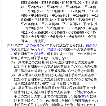
昭53条例56・昭56条例56・昭60条例101・平元条例
47・平2条例47・平3条例63・平5条例46・平6条例
59・平9条例72・平11条例68・平12条例73・平13条
例65・平14条例12・平14条例61・平15条例3・平15
条例65・平17条例164・平19条例65・平20条例12・
平21条例66・平22条例30・平26条例69・平28条例
3・平28条例44・平29条例36・平30条例53・令元条
例11・令元条例20・令3条例3・令3条例59・令4条
例29・令4条例50・令5条例45・令6条例55・令7条
例54・一部改正)
第19条の2
次の各号
のいずれかに該当する者には、
前条第1
項
の規定にかかわらず、
当該各号
の期末手当の支給基準日
に係る期末手当
(
第4号
に係る者にあつては、その支給を一
時差し止めた期末手当)
は、支給しない。
(1)
期末手当の支給基準日から当該期末手当の支給基準日
に対応する期末手当の支給日の前日までの間に地方公務
員法第29条の規定による懲戒免職の処分を受けた職員
(2)
期末手当の支給基準日から当該期末手当の支給基準日
に対応する期末手当の支給日の前日までの間に地方公務
員法第28条第4項の規定により失職した職員
(3)
期末手当の支給基準日前1か月以内又は期末手当の支
給基準日から当該期末手当の支給基準日に対応する期末
手当の支給日の前日までの間に離職した職員
(
前2号
に掲
げる者を除く。)
で、その離職した日から当該期末手当の
支給日の前日までの間に拘禁刑以上の刑に処せられたも