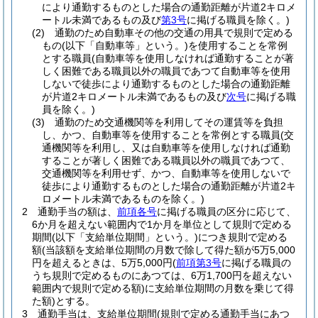
により通勤するものとした場合の通勤距離が片道2キロメ
ートル未満であるもの及び
第3号
に掲げる職員を除く。)
(2)
通勤のため自動車その他の交通の用具で規則で定める
もの
(以下「自動車等」という。)
を使用することを常例
とする職員
(自動車等を使用しなければ通勤することが著
しく困難である職員以外の職員であつて自動車等を使用
しないで徒歩により通勤するものとした場合の通勤距離
が片道2キロメートル未満であるもの及び
次号
に掲げる職
員を除く。)
(3)
通勤のため交通機関等を利用してその運賃等を負担
し、かつ、自動車等を使用することを常例とする職員
(交
通機関等を利用し、又は自動車等を使用しなければ通勤
することが著しく困難である職員以外の職員であつて、
交通機関等を利用せず、かつ、自動車等を使用しないで
徒歩により通勤するものとした場合の通勤距離が片道2キ
ロメートル未満であるものを除く。)
2
通勤手当の額は、
前項各号
に掲げる職員の区分に応じて、
6か月を超えない範囲内で1か月を単位として規則で定める
期間
(以下「支給単位期間」という。)
につき規則で定める
額
(当該額を支給単位期間の月数で除して得た額が5万5,000
円を超えるときは、5万5,000円
(
前項第3号
に掲げる職員の
うち規則で定めるものにあつては、6万1,700円を超えない
範囲内で規則で定める額)
に支給単位期間の月数を乗じて得
た額)
とする。
3
通勤手当は、支給単位期間
(規則で定める通勤手当にあつ