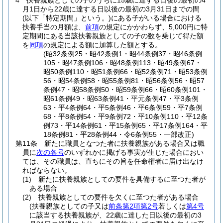
4
扶養親族としての子のうちに15歳に達する日後の最初の4
月1日から22歳に達する日以後の最初の3月31日までの間
(以下「特定期間」という。)
にある子がいる場合における
扶養手当の月額は、
前項
の規定にかかわらず、5,000円に特
定期間にある当該扶養親族としての子の数を乗じて得た額
を
同項
の規定による額に加算した額とする。
(昭32条例25・昭42条例1・昭44条例37・昭46条例
105・昭47条例106・昭48条例113・昭49条例67・
昭50条例110・昭51条例66・昭52条例71・昭53条例
56・昭54条例58・昭55条例81・昭56条例56・昭57
条例47・昭58条例50・昭59条例66・昭60条例101・
昭61条例49・昭63条例41・平元条例47・平3条例
63・平4条例64・平5条例46・平6条例59・平7条例
68・平8条例54・平9条例72・平10条例110・平12条
例73・平14条例61・平15条例65・平17条例164・平
18条例81・平28条例44・令6条例55・一部改正)
第11条
新たに職員となつた者に扶養親族がある場合又は職
員に
次の各号
のいずれかに掲げる事実が生じた場合におい
ては、その職員は、直ちにその旨を任命権者に届け出なけ
ればならない。
(1)
新たに扶養親族としての要件を具備するに至つた者が
ある場合
(2)
扶養親族としての要件を欠くに至つた者がある場合
(扶養親族としての子又は
前条第2項第2号
若しくは
第4号
に該当する扶養親族が、22歳に達した日以後の最初の3