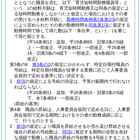
ととなつた職員を含む。以下「育児短時間勤務職員等」と
いう。)
の給料月額は、育児短時間勤務又は同条の規定によ
る短時間勤務をしなかつたと仮定した場合におけるその者
の受けるべき給料月額に、
勤務時間条例第2条第2項
の規定
により定められたその者の勤務時間を
同条第1項
に規定する
勤務時間で除して得た数
(以下「算出率」という。)
を乗じ
て得た額とする。
(平14条例12・追加、平19条例65・旧第3条の5繰
上・一部改正、平20条例12・一部改正、平26条例
16・旧第3条の4繰下・一部改正、令4条例29・一部
改正)
第3条の6
第3条の2
の規定にかかわらず、特定任期付職員の
号給は、特定任期付職員が従事する業務に応じて人事委員
会規則で定める基準に従い決定する。
2
前項
の規定による号給の決定は、予算の範囲内で行わなけ
ればならない。
(平20条例11・追加、平26条例16・旧第3条の5繰
下、令7条例54・一部改正)
(昇給の基準)
第4条
職員の昇給は、人事委員会規則で定める日に、人事委
員会規則で定める期間におけるその者の勤務成績に応じ
て、行うものとする。
2
前項
の規定により職員を昇給させるか否か及び昇給させる
場合の昇給の号給数は、
同項
に規定する期間の全部を良好
な成績で勤務した職員の昇給の号給数を4号給とすることを