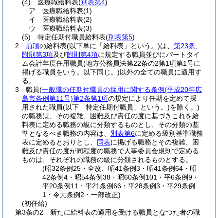
(4)
医療職給料表
(
別表第4
)
ア
医療職給料表
(1)
イ
医療職給料表
(2)
ウ
医療職給料表
(3)
(5)
特定任期付職員給料表
(
別表第5
)
2
前項
の給料表
(以下単に「給料表」という。)
は、
第23条
、
附則第3項
及び
附則第4項
に規定する職員並びにパートタイ
ム会計年度任用職員
(地方公務員法第22条の2第1項第1号に
掲げる職員をいう。以下同じ。)
以外の全ての職員に適用す
る。
3
職員
(
一般職の任期付職員の採用に関する条例
(平成20年広
島市条例第11号)
第2条第1項
の規定により任期を定めて採
用された職員
(以下「特定任期付職員」という。)
を除く。)
の職務は、その複雑、困難及び責任の度に基づきこれを給
料表に定める職務の級に分類するものとし、その分類の基
準となるべき職務の内容は、
別表第6
に定める級別基準職務
表に定めるとおりとし、
同表
に掲げる職務とその複雑、困
難及び責任の度が同程度の職務で人事委員会規則で定める
ものは、それぞれの職務の級に分類されるものとする。
(昭32条例25・全改、昭41条例3・昭41条例64・昭
42条例4・昭54条例38・昭60条例101・平6条例9・
平20条例11・平21条例66・平28条例3・平29条例
1・令元条例2・一部改正)
(初任給)
第3条の2
新たに給料表の適用を受ける職員となつた者の職