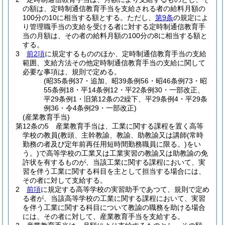
の額は、定時制通信教育手当を支給される者の給料月額の
100分の10に相当する額とする。
ただし、
第9条
の規定によ
り管理職手当の支給を受ける者に対する定時制通信教育手
当の月額は、その者の給料月額の100分の8に相当する額と
する。
3
前2項
に規定するもののほか、定時制通信教育手当の支給
範囲、支給方法その他定時制通信教育手当の支給に関して
必要な事項は、規則で定める。
(昭35条例37・追加、昭39条例56・昭46条例73・昭
55条例18・平14条例12・平22条例30・一部改正、
平29条例1・旧第12条の2繰下、平29条例4・平29条
例36・令4条例29・一部改正)
(産業教育手当)
第12条の5
産業教育手当は、工業に関する課程を置く高等
学校の教員
(教頭、主幹教諭、教諭、助教諭又は講師
(常時
勤務の者及び定年前再任用短時間勤務職員に限る。)
をい
う。)
で高等学校の工業又は工業実習の教諭又は助教諭の免
許状を有するものが、当該工業に関する課程において、実
習を伴う工業に関する科目を主として担当する場合には、
その者に対して支給する。
2
前項
に規定する高等学校の実習助手であつて、規則で定め
る者が、当該高等学校の工業に関する課程において、実習
を伴う工業に関する科目について教諭の職務を助ける場合
には、その者に対して、産業教育手当を支給する。