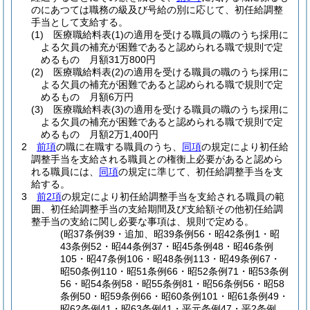
のにあつては職務の級及び号給の別に応じて、初任給調整
手当として支給する。
(1)
医療職給料表
(1)
の適用を受ける職員の職のうち採用に
よる欠員の補充が困難であると認められる職で規則で定
めるもの 月額31万800円
(2)
医療職給料表
(2)
の適用を受ける職員の職のうち採用に
よる欠員の補充が困難であると認められる職で規則で定
めるもの 月額6万円
(3)
医療職給料表
(3)
の適用を受ける職員の職のうち採用に
よる欠員の補充が困難であると認められる職で規則で定
めるもの 月額2万1,400円
2
前項
の職に在職する職員のうち、
同項
の規定により初任給
調整手当を支給される職員との権衡上必要があると認めら
れる職員には、
同項
の規定に準じて、初任給調整手当を支
給する。
3
前2項
の規定により初任給調整手当を支給される職員の範
囲、初任給調整手当の支給期間及び支給額その他初任給調
整手当の支給に関し必要な事項は、規則で定める。
(昭37条例39・追加、昭39条例56・昭42条例1・昭
43条例52・昭44条例37・昭45条例48・昭46条例
105・昭47条例106・昭48条例113・昭49条例67・
昭50条例110・昭51条例66・昭52条例71・昭53条例
56・昭54条例58・昭55条例81・昭56条例56・昭58
条例50・昭59条例66・昭60条例101・昭61条例49・
昭62条例41・昭63条例41・平元条例47・平2条例