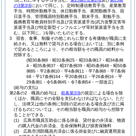
当
(これに準ずる手当を含む。
第23条の2第2項
及び
第23条
の3第3項
において同じ。)
、定時制通信教育手当、産業教育
手当、時間外勤務手当、休日勤務手当、夜間勤務手当、宿
日直手当、管理職員特別勤務手当、期末手当、勤勉手当、
義務教育等教員特別手当及び災害派遣手当
(武力攻撃災害等
派遣手当及び特定新型インフルエンザ等対策派遣手当を含
む。以下同じ。)
を除いたものとする。
3
宿舎、食事、制服その他これらに類する有価物が職員に支
給され、又は無料で貸与される場合においては、別に条例
で定めるところにより、その相当額をその職員の給料から
控除する。
(昭30条例8・昭32条例25・昭33条例17・昭34条例
4・昭35条例37・昭37条例39・昭45条例48・昭50条
例85・平2条例10・平4条例11・平7条例8・平7条例
68・平17条例164・平20条例11・平26条例16・平
29条例1・令5条例45・令7条例54・一部改正)
(給与の支払)
第2条の2
職員の給与は、
前条第3項
の規定による場合を除
くほか、職員にその全額を支払わなければならない。
ただ
し、法律又は他の条例に別段の定めがある場合及び次に掲
げるものについては、その相当額を職員の給与から控除す
ることができる。
(1)
広島市職員互助会に係る掛金、貸付金の弁済金、物資
の購入代金の弁済金、生命保険料及び損害保険料
(2)
広島市消防職員共済会に係る掛金並びに融資運用資金