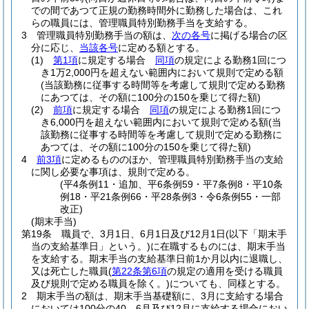
での間であつて正規の勤務時間外に勤務した場合は、これ
らの職員には、管理職員特別勤務手当を支給する。
3
管理職員特別勤務手当の額は、
次の各号
に掲げる場合の区
分に応じ、
当該各号
に定める額とする。
(1)
第1項
に規定する場合
同項
の規定による勤務1回につ
き1万2,000円を超えない範囲内において規則で定める額
(当該勤務に従事する時間等を考慮して規則で定める勤務
にあつては、その額に100分の150を乗じて得た額)
(2)
前項
に規定する場合
同項
の規定による勤務1回につ
き6,000円を超えない範囲内において規則で定める額
(当
該勤務に従事する時間等を考慮して規則で定める勤務に
あつては、その額に100分の150を乗じて得た額)
4
前3項
に定めるもののほか、管理職員特別勤務手当の支給
に関し必要な事項は、規則で定める。
(平4条例11・追加、平6条例59・平7条例8・平10条
例18・平21条例66・平28条例3・令6条例55・一部
改正)
(期末手当)
第19条
職員で、3月1日、6月1日及び12月1日
(以下「期末手
当の支給基準日」という。)
に在職するものには、期末手当
を支給する。
期末手当の支給基準日前1か月以内に退職し、
又は死亡した職員
(
第22条第6項
の規定の適用を受ける職員
及び規則で定める職員を除く。)
についても、同様とする。
2
期末手当の額は、期末手当基礎額に、3月に支給する場合
においては100分の40、6月及び12月に支給する場合におい