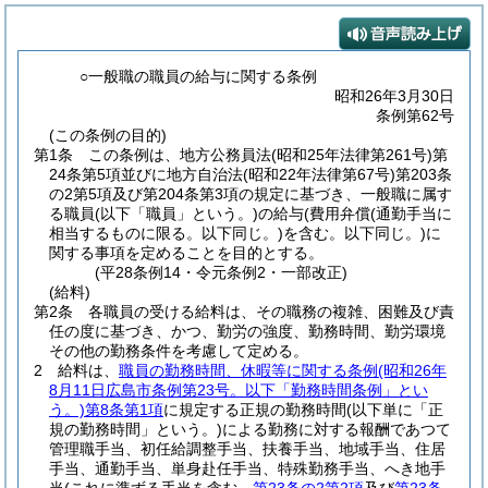
○一般職の職員の給与に関する条例
昭和26年3月30日
条例第62号
(この条例の目的)
第1条
この条例は、地方公務員法
(昭和25年法律第261号)
第
24条第5項並びに地方自治法
(昭和22年法律第67号)
第203条
の2第5項及び第204条第3項の規定に基づき、一般職に属す
る職員
(以下「職員」という。)
の給与
(費用弁償
(通勤手当に
相当するものに限る。以下同じ。)
を含む。以下同じ。)
に
関する事項を定めることを目的とする。
(平28条例14・令元条例2・一部改正)
(給料)
第2条
各職員の受ける給料は、その職務の複雑、困難及び責
任の度に基づき、かつ、勤労の強度、勤務時間、勤労環境
その他の勤務条件を考慮して定める。
2
給料は、
職員の勤務時間、休暇等に関する条例
(昭和26年
8月11日広島市条例第23号。以下「勤務時間条例」とい
う。)
第8条第1項
に規定する正規の勤務時間
(以下単に「正
規の勤務時間」という。)
による勤務に対する報酬であつて
管理職手当、初任給調整手当、扶養手当、地域手当、住居
手当、通勤手当、単身赴任手当、特殊勤務手当、へき地手