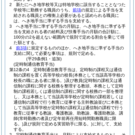
2
新たにへき地学校等又は特地学校に該当することとなつた
学校等に勤務する職員のうち、
前項
の規定による手当を支
給される職員との権衡上必要があると認められる職員に
は、へき地手当に準ずる手当を支給する。
3
へき地手当に準ずる手当の月額は、へき地手当に準ずる手
当を支給される者の給料及び扶養手当の月額の合計額に、
100分の2を超えない範囲内で規則で定める割合を乗じて得
た額とする。
4
前3項
に規定するもののほか、へき地手当に準ずる手当の
支給に関して必要な事項は、規則で定める。
(平29条例1・追加)
(定時制通信教育手当)
第12条の4
定時制通信教育手当は、定時制の課程又は通信
制の課程を置く高等学校の校長
(本務として当該高等学校の
校長の職にある者に限る。)
及び教員
(定時制の課程又は通
信制の課程に関する校務を整理する教頭、本務として定時
制の課程若しくは通信制の課程に関する校務の一部を整理
し、又は本務として当該高等学校が定時制の課程若しくは
通信制の課程で行う教育に従事する主幹教諭並びに本務と
して当該高等学校が定時制の課程又は通信制の課程で行う
教育に従事する教諭、養護教諭、助教諭、養護助教諭、講
師
(常時勤務の者及び定年前再任用短時間勤務職員に限
る。)
及び規則で定める実習助手に限る。)
に対して、支給
する。
2
定時制通信教育手当は、月額により支給するものとし、そ