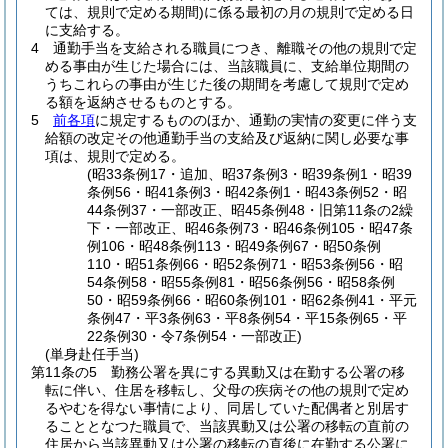
ては、規則で定める期間)
に係る最初の月の規則で定める日
に支給する。
4
通勤手当を支給される職員につき、離職その他の規則で定
める事由が生じた場合には、当該職員に、支給単位期間の
うちこれらの事由が生じた後の期間を考慮して規則で定め
る額を返納させるものとする。
5
前各項
に規定するもののほか、通勤の実情の変更に伴う支
給額の改定その他通勤手当の支給及び返納に関し必要な事
項は、規則で定める。
(昭33条例17・追加、昭37条例3・昭39条例1・昭39
条例56・昭41条例3・昭42条例1・昭43条例52・昭
44条例37・一部改正、昭45条例48・旧第11条の2繰
下・一部改正、昭46条例73・昭46条例105・昭47条
例106・昭48条例113・昭49条例67・昭50条例
110・昭51条例66・昭52条例71・昭53条例56・昭
54条例58・昭55条例81・昭56条例56・昭58条例
50・昭59条例66・昭60条例101・昭62条例41・平元
条例47・平3条例63・平8条例54・平15条例65・平
22条例30・令7条例54・一部改正)
(単身赴任手当)
第11条の5
勤務公署を異にする異動又は在勤する公署の移
転に伴い、住居を移転し、父母の疾病その他の規則で定め
るやむを得ない事情により、同居していた配偶者と別居す
ることとなつた職員で、当該異動又は公署の移転の直前の
住居から当該異動又は公署の移転の直後に在勤する公署に