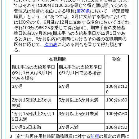
てはそれぞれ100分の106.25を乗じて得た額
(規則で定める
管理又は監督の地位にある職員
(
第20条
において「特定管理
職員」という。)
にあつては、3月に支給する場合において
は100分の40、6月及び12月に支給する場合においてはそれ
ぞれ100分の86.25を乗じて得た額)
に、期末手当の支給基
準日以前3か月以内
(期末手当の支給基準日が12月1日であ
るときは、6か月以内)
の期間におけるその者の在職期間の
区分に応じて、
次の表
に定める割合を乗じて得た額とす
る。
在職期間
割合
期末手当の支給基準日
期末手当の支給基準日
が3月1日又は6月1日
が12月1日である場合
である場合
3か月
6か月
100分の10
0
2か月15日以上3か月
5か月以上6か月未満
100分の80
未満
1か月15日以上2か月1
3か月以上5か月未満
100分の60
5日未満
1か月15日未満
3か月未満
100分の30
3
定年前再任用短時間勤務職員に対する
前項
の規定の適用に