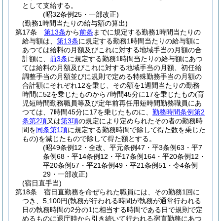
として支給する。
(昭32条例25・一部改正)
(勤務1時間当たりの給与額の算出)
第17条
第13条
から
前条
までに規定する勤務1時間当たりの
給与額は、
第13条
に規定する勤務1時間当たりの給与額に
あつては給料の月額及びこれに対する地域手当の月額の合
計額に、
前3条
に規定する勤務1時間当たりの給与額にあつ
ては給料の月額及びこれに対する地域手当の月額、初任給
調整手当の月額並びに規則で定める特殊勤務手当の月額の
合計額にそれぞれ12を乗じ、その額を1週間当たりの勤務
時間に52を乗じたものから7時間45分に17を乗じたもの
(育
児短時間勤務職員等及び定年前再任用短時間勤務職員にあ
つては、7時間45分に17を乗じたものに、
勤務時間条例第2
条第2項
又は
第3項
の規定により定められたその者の勤務時
間を
同条第1項
に規定する勤務時間で除して得た数を乗じた
もの)
を減じたもので除して得た額とする。
(昭49条例12・全改、平元条例47・平3条例63・平7
条例68・平14条例12・平17条例164・平20条例12・
平20条例57・平21条例49・平21条例51・令4条例
29・一部改正)
(宿日直手当)
第18条
宿日直勤務を命ぜられた職員には、その勤務1回に
つき、5,100円
(執務が行われる時間が執務が通常行われる
日の執務時間の2分の1に相当する時間である日で規則で定
めるものに退庁時から引き続いて行われる宿直勤務にあつ