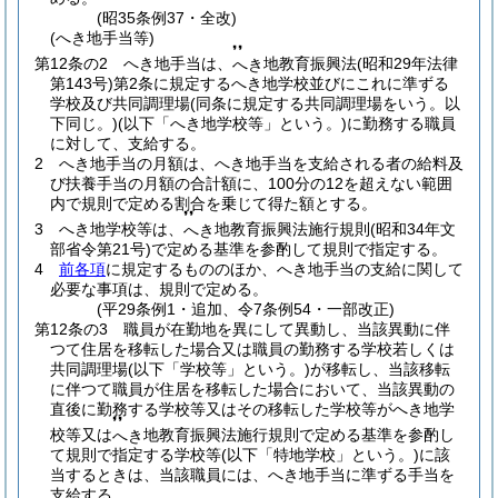
(昭35条例37・全改)
(へき地手当等)
❜❜
第12条の2
へき地手当は、
地教育振興法
(昭和29年法律
へき
第143号)
第2条に規定するへき地学校並びにこれに準ずる
学校及び共同調理場
(同条に規定する共同調理場をいう。以
下同じ。)
(以下「へき地学校等」という。)
に勤務する職員
に対して、支給する。
2
へき地手当の月額は、へき地手当を支給される者の給料及
び扶養手当の月額の合計額に、100分の12を超えない範囲
内で規則で定める割合を乗じて得た額とする。
❜❜
3
へき地学校等は、
地教育振興法施行規則
(昭和34年文
へき
部省令第21号)
で定める基準を参酌して規則で指定する。
4
前各項
に規定するもののほか、へき地手当の支給に関して
必要な事項は、規則で定める。
(平29条例1・追加、令7条例54・一部改正)
第12条の3
職員が在勤地を異にして異動し、当該異動に伴
つて住居を移転した場合又は職員の勤務する学校若しくは
共同調理場
(以下「学校等」という。)
が移転し、当該移転
に伴つて職員が住居を移転した場合において、当該異動の
直後に勤務する学校等又はその移転した学校等がへき地学
❜❜
校等又は
地教育振興法施行規則で定める基準を参酌し
へき
て規則で指定する学校等
(以下「特地学校」という。)
に該
当するときは、当該職員には、へき地手当に準ずる手当を
支給する。