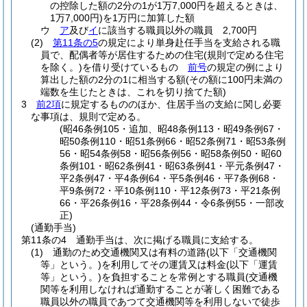
の控除した額の2分の1が1万7,000円を超えるときは、
1万7,000円)
を1万円に加算した額
ウ
ア
及び
イ
に該当する職員以外の職員 2,700円
(2)
第11条の5
の規定により単身赴任手当を支給される職
員で、配偶者等が居住するための住宅
(規則で定める住宅
を除く。)
を借り受けているもの
前号
の規定の例により
算出した額の2分の1に相当する額
(その額に100円未満の
端数を生じたときは、これを切り捨てた額)
3
前2項
に規定するもののほか、住居手当の支給に関し必要
な事項は、規則で定める。
(昭46条例105・追加、昭48条例113・昭49条例67・
昭50条例110・昭51条例66・昭52条例71・昭53条例
56・昭54条例58・昭56条例56・昭58条例50・昭60
条例101・昭62条例41・昭63条例41・平元条例47・
平2条例47・平4条例64・平5条例46・平7条例68・
平9条例72・平10条例110・平12条例73・平21条例
66・平26条例16・平28条例44・令6条例55・一部改
正)
(通勤手当)
第11条の4
通勤手当は、次に掲げる職員に支給する。
(1)
通勤のため交通機関又は有料の道路
(以下「交通機関
等」という。)
を利用してその運賃又は料金
(以下「運賃
等」という。)
を負担することを常例とする職員
(交通機
関等を利用しなければ通勤することが著しく困難である
職員以外の職員であつて交通機関等を利用しないで徒歩