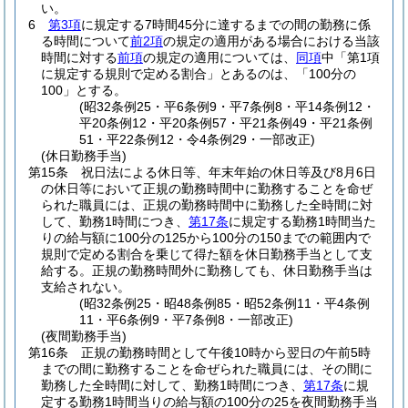
い。
6
第3項
に規定する7時間45分に達するまでの間の勤務に係
る時間について
前2項
の規定の適用がある場合における当該
時間に対する
前項
の規定の適用については、
同項
中「第1項
に規定する規則で定める割合」とあるのは、「100分の
100」とする。
(昭32条例25・平6条例9・平7条例8・平14条例12・
平20条例12・平20条例57・平21条例49・平21条例
51・平22条例12・令4条例29・一部改正)
(休日勤務手当)
第15条
祝日法による休日等、年末年始の休日等及び8月6日
の休日等において正規の勤務時間中に勤務することを命ぜ
られた職員には、正規の勤務時間中に勤務した全時間に対
して、勤務1時間につき、
第17条
に規定する勤務1時間当た
りの給与額に100分の125から100分の150までの範囲内で
規則で定める割合を乗じて得た額を休日勤務手当として支
給する。
正規の勤務時間外に勤務しても、休日勤務手当は
支給されない。
(昭32条例25・昭48条例85・昭52条例11・平4条例
11・平6条例9・平7条例8・一部改正)
(夜間勤務手当)
第16条
正規の勤務時間として午後10時から翌日の午前5時
までの間に勤務することを命ぜられた職員には、その間に
勤務した全時間に対して、勤務1時間につき、
第17条
に規
定する勤務1時間当りの給与額の100分の25を夜間勤務手当