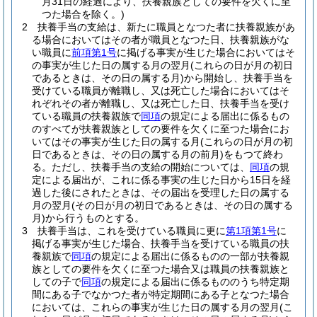
月31日の経過により、扶養親族としての要件を欠くに至
つた場合を除く。)
2
扶養手当の支給は、新たに職員となつた者に扶養親族があ
る場合においてはその者が職員となつた日、扶養親族がな
い職員に
前項第1号
に掲げる事実が生じた場合においてはそ
の事実が生じた日の属する月の翌月
(これらの日が月の初日
であるときは、その日の属する月)
から開始し、扶養手当を
受けている職員が離職し、又は死亡した場合においてはそ
れぞれその者が離職し、又は死亡した日、扶養手当を受け
ている職員の扶養親族で
同項
の規定による届出に係るもの
のすべてが扶養親族としての要件を欠くに至つた場合にお
いてはその事実が生じた日の属する月
(これらの日が月の初
日であるときは、その日の属する月の前月)
をもつて終わ
る。
ただし、扶養手当の支給の開始については、
同項
の規
定による届出が、これに係る事実の生じた日から15日を経
過した後にされたときは、その届出を受理した日の属する
月の翌月
(その日が月の初日であるときは、その日の属する
月)
から行うものとする。
3
扶養手当は、これを受けている職員に更に
第1項第1号
に
掲げる事実が生じた場合、扶養手当を受けている職員の扶
養親族で
同項
の規定による届出に係るものの一部が扶養親
族としての要件を欠くに至つた場合又は職員の扶養親族と
しての子で
同項
の規定による届出に係るもののうち特定期
間にある子でなかつた者が特定期間にある子となつた場合
においては、これらの事実が生じた日の属する月の翌月
(こ