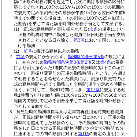
額に正規の勤務時間を超えてした次に掲げる勤務の区分に
応じてそれぞれ100分の125から100分の150までの範囲内
で規則で定める割合
(その勤務が午後10時から翌日の午前5
時までの間である場合は、その割合に100分の25を加算し
た割合)
を乗じて得た額を時間外勤務手当として支給する。
(1)
正規の勤務時間が割り振られた日
(
次条
の規定により
正規の勤務時間中に勤務した職員に休日勤務手当が支給
されることとなる日を除く。
第3項
において同じ。)
にお
ける勤務
(2)
前号
に掲げる勤務以外の勤務
2
前項
の規定にかかわらず、
勤務時間条例第5条
の規定によ
り、あらかじめ
勤務時間条例第3条第2項
又は
第4条
の規定
により割り振られた1週間の正規の勤務時間
(以下この項に
おいて「割振り変更前の正規の勤務時間」という。)
を超え
て勤務することを命ぜられた職員には、割振り変更前の正
規の勤務時間を超えて勤務した全時間
(規則で定める時間を
除く。)
に対して、勤務1時間につき、
第17条
に規定する勤
務1時間当たりの給与額に100分の25から100分の50までの
範囲内で規則で定める割合を乗じて得た額を時間外勤務手
当として支給する。
3
育児短時間勤務職員等又は定年前再任用短時間勤務職員
が、正規の勤務時間が割り振られた日において、正規の勤
務時間を超えてした勤務のうち、その勤務の時間とその勤
務をした日における正規の勤務時間との合計が7時間45分
に達するまでの間の勤務に対する
第1項
の規定の適用につい