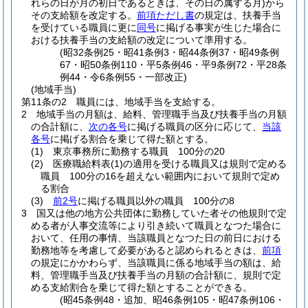
れらの日が月の初日であるときは、その日の属する月)
から
その支給額を改定する。
前項ただし書
の規定は、扶養手当
を受けている職員に更に
同号
に掲げる事実が生じた場合に
おける扶養手当の支給額の改定について準用する。
(昭32条例25・昭41条例3・昭44条例37・昭49条例
67・昭50条例110・平5条例46・平9条例72・平28条
例44・令6条例55・一部改正)
(地域手当)
第11条の2
職員には、地域手当を支給する。
2
地域手当の月額は、給料、管理職手当及び扶養手当の月額
の合計額に、
次の各号
に掲げる職員の区分に応じて、
当該
各号
に掲げる割合を乗じて得た額とする。
(1)
東京事務所に勤務する職員 100分の20
(2)
医療職給料表
(1)
の適用を受ける職員又は規則で定める
職員 100分の16を超えない範囲内において規則で定め
る割合
(3)
前2号
に掲げる職員以外の職員 100分の8
3
国又は他の地方公共団体に勤務していた者その他規則で定
める者が人事交流等により引き続いて職員となつた場合に
おいて、任用の事情、当該職員となつた日の前日における
勤務地等を考慮して必要があると認められるときは、
前項
の規定にかかわらず、当該職員に係る地域手当の額は、給
料、管理職手当及び扶養手当の月額の合計額に、規則で定
める支給割合を乗じて得た額とすることができる。
(昭45条例48・追加、昭46条例105・昭47条例106・