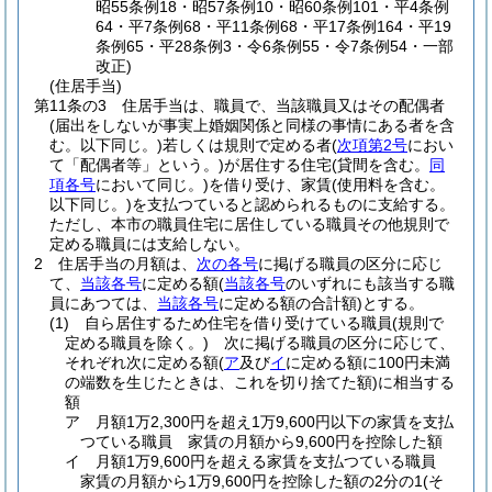
昭55条例18・昭57条例10・昭60条例101・平4条例
64・平7条例68・平11条例68・平17条例164・平19
条例65・平28条例3・令6条例55・令7条例54・一部
改正)
(住居手当)
第11条の3
住居手当は、職員で、当該職員又はその配偶者
(届出をしないが事実上婚姻関係と同様の事情にある者を含
む。以下同じ。)
若しくは規則で定める者
(
次項第2号
におい
て「配偶者等」という。)
が居住する住宅
(貸間を含む。
同
項各号
において同じ。)
を借り受け、家賃
(使用料を含む。
以下同じ。)
を支払つていると認められるものに支給する。
ただし、本市の職員住宅に居住している職員その他規則で
定める職員には支給しない。
2
住居手当の月額は、
次の各号
に掲げる職員の区分に応じ
て、
当該各号
に定める額
(
当該各号
のいずれにも該当する職
員にあつては、
当該各号
に定める額の合計額)
とする。
(1)
自ら居住するため住宅を借り受けている職員
(規則で
定める職員を除く。)
次に掲げる職員の区分に応じて、
それぞれ次に定める額
(
ア
及び
イ
に定める額に100円未満
の端数を生じたときは、これを切り捨てた額)
に相当する
額
ア
月額1万2,300円を超え1万9,600円以下の家賃を支払
つている職員 家賃の月額から9,600円を控除した額
イ
月額1万9,600円を超える家賃を支払つている職員
家賃の月額から1万9,600円を控除した額の2分の1
(そ