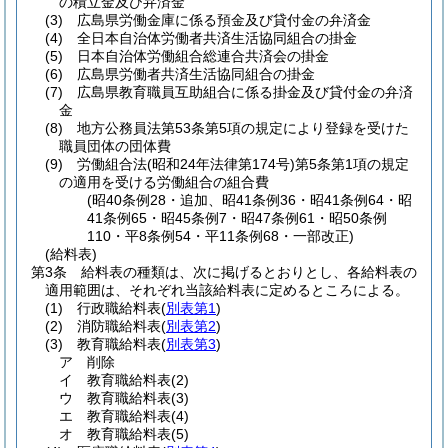
の積立金及び弁済金
(3)
広島県労働金庫に係る預金及び貸付金の弁済金
(4)
全日本自治体労働者共済生活協同組合の掛金
(5)
日本自治体労働組合総連合共済会の掛金
(6)
広島県労働者共済生活協同組合の掛金
(7)
広島県教育職員互助組合に係る掛金及び貸付金の弁済
金
(8)
地方公務員法第53条第5項の規定により登録を受けた
職員団体の団体費
(9)
労働組合法
(昭和24年法律第174号)
第5条第1項の規定
の適用を受ける労働組合の組合費
(昭40条例28・追加、昭41条例36・昭41条例64・昭
41条例65・昭45条例7・昭47条例61・昭50条例
110・平8条例54・平11条例68・一部改正)
(給料表)
第3条
給料表の種類は、次に掲げるとおりとし、各給料表の
適用範囲は、それぞれ当該給料表に定めるところによる。
(1)
行政職給料表
(
別表第1
)
(2)
消防職給料表
(
別表第2
)
(3)
教育職給料表
(
別表第3
)
ア
削除
イ
教育職給料表
(2)
ウ
教育職給料表
(3)
エ
教育職給料表
(4)
オ
教育職給料表
(5)