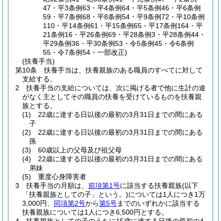
47・平3条例63・平4条例64・平5条例46・平6条例
59・平7条例68・平8条例54・平9条例72・平10条例
110・平14条例61・平15条例65・平17条例164・平
21条例16・平26条例69・平28条例3・平28条例44・
平29条例36・平30条例53・令5条例45・令6条例
55・令7条例54・一部改正)
(扶養手当)
第10条
扶養手当は、扶養親族のある職員のすべてに対して
支給する。
2
扶養手当の支給については、次に掲げる者で他に生計の途
がなく主としてその職員の扶養を受けているものを扶養親
族とする。
(1)
22歳に達する日以後の最初の3月31日までの間にある
子
(2)
22歳に達する日以後の最初の3月31日までの間にある
孫
(3)
60歳以上の父母及び祖父母
(4)
22歳に達する日以後の最初の3月31日までの間にある
弟妹
(5)
重度心身障害者
3
扶養手当の月額は、
前項第1号
に該当する扶養親族
(以下
「扶養親族としての子」という。)
については1人につき1万
3,000円、
同項第2号
から
第5号
までのいずれかに該当する
扶養親族については1人につき6,500円とする。