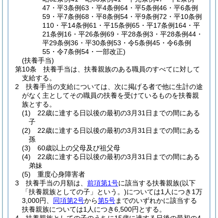
47・平3条例63・平4条例64・平5条例46・平6条例
59・平7条例68・平8条例54・平9条例72・平10条例
110・平14条例61・平15条例65・平17条例164・平
21条例16・平26条例69・平28条例3・平28条例44・
平29条例36・平30条例53・令5条例45・令6条例
55・令7条例54・一部改正)
(扶養手当)
第10条
扶養手当は、扶養親族のある職員のすべてに対して
支給する。
2
扶養手当の支給については、次に掲げる者で他に生計の途
がなく主としてその職員の扶養を受けているものを扶養親
族とする。
(1)
22歳に達する日以後の最初の3月31日までの間にある
子
(2)
22歳に達する日以後の最初の3月31日までの間にある
孫
(3)
60歳以上の父母及び祖父母
(4)
22歳に達する日以後の最初の3月31日までの間にある
弟妹
(5)
重度心身障害者
3
扶養手当の月額は、
前項第1号
に該当する扶養親族
(以下
「扶養親族としての子」という。)
については1人につき1万
3,000円、
同項第2号
から
第5号
までのいずれかに該当する
扶養親族については1人につき6,500円とする。