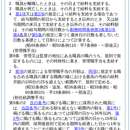
2
職員が離職したときは、その日まで給料を支給する。
3
職員が死亡したときは、その月まで給料を支給する。
4
第1項
又は
第2項
の規定により給料を支給する場合であつ
て、給与期間の初日から支給するとき以外のとき、又は給
与期間の末日まで支給するとき以外のときは、その給料額
は、その給与期間の現日数から
勤務時間条例第3条第1項
、
第4条
及び
第5条
の規定に基づく週休日の日数を差し引いた
日数を基礎として日割りによつて計算する。
(昭49条例67・昭50条例110・平7条例8・一部改正)
(管理職手当)
第9条
管理又は監督の地位にある職員の職のうち、規則で規
定するものには、その特殊性に基き、管理職手当を支給す
る。
2
前項
の規定による管理職手当の月額は、
同項
に規定する職
を占める職員の属する職務の級における最高の号給の給料
月額の100分の25を超えない範囲内で、規則で定める。
(昭32条例25・追加、昭36条例11・昭39条例1・昭
60条例101・平19条例65・一部改正)
(初任給調整手当)
第9条の2
次の各号
に掲げる職に新たに採用された職員に
は、
当該各号
に定める額を超えない範囲内の額を、
第1号
に
掲げる職に係るものにあつては採用の日から35年以内、
第
2号
に掲げる職に係るものにあつては採用の日から15年以
内の期間、採用後規則で定める期間を経過した日から1年を
経過するごとにその額を減じて、
第3号
に掲げる職に係るも