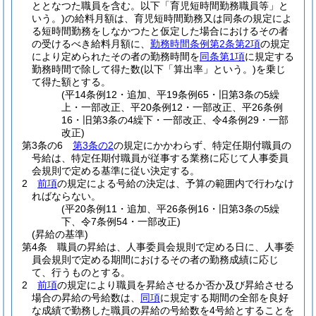
ととなつた職員を含む。以下「育児短時間勤務職員等」と
いう。)
の給料月額は、育児短時間勤務又は同条の規定によ
る短時間勤務をしなかつたと仮定した場合におけるその者
の受けるべき給料月額に、
勤務時間条例第2条第2項
の規定
により定められたその者の勤務時間を
同条第1項
に規定する
勤務時間で除して得た数
(以下「算出率」という。)
を乗じ
て得た額とする。
(平14条例12・追加、平19条例65・旧第3条の5繰
上・一部改正、平20条例12・一部改正、平26条例
16・旧第3条の4繰下・一部改正、令4条例29・一部
改正)
第3条の6
第3条の2
の規定にかかわらず、特定任期付職員の
号給は、特定任期付職員が従事する業務に応じて人事委員
会規則で定める基準に従い決定する。
2
前項
の規定による号給の決定は、予算の範囲内で行わなけ
ればならない。
(平20条例11・追加、平26条例16・旧第3条の5繰
下、令7条例54・一部改正)
(昇給の基準)
第4条
職員の昇給は、人事委員会規則で定める日に、人事委
員会規則で定める期間におけるその者の勤務成績に応じ
て、行うものとする。
2
前項
の規定により職員を昇給させるか否か及び昇給させる
場合の昇給の号給数は、
同項
に規定する期間の全部を良好
な成績で勤務した職員の昇給の号給数を4号給とすることを