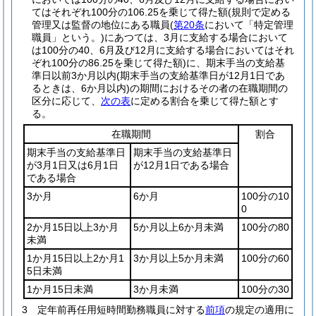
てはそれぞれ100分の106.25を乗じて得た額
(規則で定める
管理又は監督の地位にある職員
(
第20条
において「特定管理
職員」という。)
にあつては、3月に支給する場合において
は100分の40、6月及び12月に支給する場合においてはそれ
ぞれ100分の86.25を乗じて得た額)
に、期末手当の支給基
準日以前3か月以内
(期末手当の支給基準日が12月1日であ
るときは、6か月以内)
の期間におけるその者の在職期間の
区分に応じて、
次の表
に定める割合を乗じて得た額とす
る。
在職期間
割合
期末手当の支給基準日
期末手当の支給基準日
が3月1日又は6月1日
が12月1日である場合
である場合
3か月
6か月
100分の10
0
2か月15日以上3か月
5か月以上6か月未満
100分の80
未満
1か月15日以上2か月1
3か月以上5か月未満
100分の60
5日未満
1か月15日未満
3か月未満
100分の30
3
定年前再任用短時間勤務職員に対する
前項
の規定の適用に