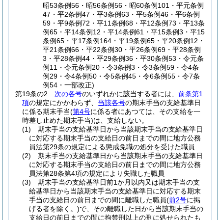
昭53条例56・昭56条例56・昭60条例101・平元条例
47・平2条例47・平3条例63・平5条例46・平6条例
59・平9条例72・平11条例68・平12条例73・平13条
例65・平14条例12・平14条例61・平15条例3・平15
条例65・平17条例164・平19条例65・平20条例12・
平21条例66・平22条例30・平26条例69・平28条例
3・平28条例44・平29条例36・平30条例53・令元条
例11・令元条例20・令3条例3・令3条例59・令4条
例29・令4条例50・令5条例45・令6条例55・令7条
例54・一部改正)
第19条の2
次の各号
のいずれかに該当する者には、
前条第1
項
の規定にかかわらず、
当該各号
の期末手当の支給基準日
に係る期末手当
(
第4号
に係る者にあつては、その支給を一
時差し止めた期末手当)
は、支給しない。
(1)
期末手当の支給基準日から当該期末手当の支給基準日
に対応する期末手当の支給日の前日までの間に地方公務
員法第29条の規定による懲戒免職の処分を受けた職員
(2)
期末手当の支給基準日から当該期末手当の支給基準日
に対応する期末手当の支給日の前日までの間に地方公務
員法第28条第4項の規定により失職した職員
(3)
期末手当の支給基準日前1か月以内又は期末手当の支
給基準日から当該期末手当の支給基準日に対応する期末
手当の支給日の前日までの間に離職した職員
(
前2号
に掲
げる者を除く。)
で、その離職した日から当該期末手当の
支給日の前日までの間に拘禁刑以上の刑に処せられたも