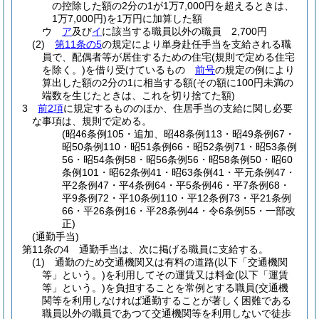
の控除した額の2分の1が1万7,000円を超えるときは、
1万7,000円)
を1万円に加算した額
ウ
ア
及び
イ
に該当する職員以外の職員 2,700円
(2)
第11条の5
の規定により単身赴任手当を支給される職
員で、配偶者等が居住するための住宅
(規則で定める住宅
を除く。)
を借り受けているもの
前号
の規定の例により
算出した額の2分の1に相当する額
(その額に100円未満の
端数を生じたときは、これを切り捨てた額)
3
前2項
に規定するもののほか、住居手当の支給に関し必要
な事項は、規則で定める。
(昭46条例105・追加、昭48条例113・昭49条例67・
昭50条例110・昭51条例66・昭52条例71・昭53条例
56・昭54条例58・昭56条例56・昭58条例50・昭60
条例101・昭62条例41・昭63条例41・平元条例47・
平2条例47・平4条例64・平5条例46・平7条例68・
平9条例72・平10条例110・平12条例73・平21条例
66・平26条例16・平28条例44・令6条例55・一部改
正)
(通勤手当)
第11条の4
通勤手当は、次に掲げる職員に支給する。
(1)
通勤のため交通機関又は有料の道路
(以下「交通機関
等」という。)
を利用してその運賃又は料金
(以下「運賃
等」という。)
を負担することを常例とする職員
(交通機
関等を利用しなければ通勤することが著しく困難である
職員以外の職員であつて交通機関等を利用しないで徒歩