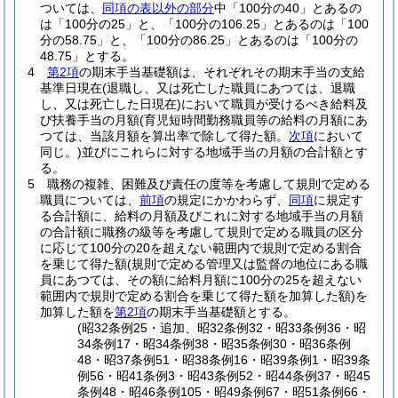
ついては、
同項の表以外の部分
中「100分の40」とあるの
は「100分の25」と、「100分の106.25」とあるのは「100
分の58.75」と、「100分の86.25」とあるのは「100分の
48.75」とする。
4
第2項
の期末手当基礎額は、それぞれその期末手当の支給
基準日現在
(退職し、又は死亡した職員にあつては、退職
し、又は死亡した日現在)
において職員が受けるべき給料及
び扶養手当の月額
(育児短時間勤務職員等の給料の月額にあ
つては、当該月額を算出率で除して得た額。
次項
において
同じ。)
並びにこれらに対する地域手当の月額の合計額とす
る。
5
職務の複雑、困難及び責任の度等を考慮して規則で定める
職員については、
前項
の規定にかかわらず、
同項
に規定す
る合計額に、給料の月額及びこれに対する地域手当の月額
の合計額に職務の級等を考慮して規則で定める職員の区分
に応じて100分の20を超えない範囲内で規則で定める割合
を乗じて得た額
(規則で定める管理又は監督の地位にある職
員にあつては、その額に給料月額に100分の25を超えない
範囲内で規則で定める割合を乗じて得た額を加算した額)
を
加算した額を
第2項
の期末手当基礎額とする。
(昭32条例25・追加、昭32条例32・昭33条例36・昭
34条例17・昭34条例38・昭35条例30・昭36条例
48・昭37条例51・昭38条例16・昭39条例1・昭39条
例56・昭41条例3・昭43条例52・昭44条例37・昭45
条例48・昭46条例105・昭49条例67・昭51条例66・