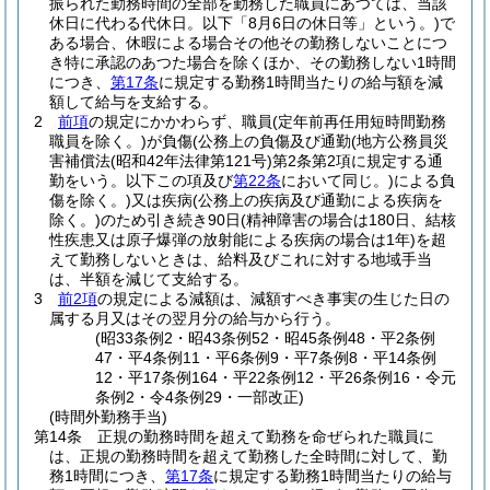
振られた勤務時間の全部を勤務した職員にあつては、当該
休日に代わる代休日。以下「8月6日の休日等」という。)
で
ある場合、休暇による場合その他その勤務しないことにつ
き特に承認のあつた場合を除くほか、その勤務しない1時間
につき、
第17条
に規定する勤務1時間当たりの給与額を減
額して給与を支給する。
2
前項
の規定にかかわらず、職員
(定年前再任用短時間勤務
職員を除く。)
が負傷
(公務上の負傷及び通勤
(地方公務員災
害補償法
(昭和42年法律第121号)
第2条第2項に規定する通
勤をいう。以下この項及び
第22条
において同じ。)
による負
傷を除く。)
又は疾病
(公務上の疾病及び通勤による疾病を
除く。)
のため引き続き90日
(精神障害の場合は180日、結核
性疾患又は原子爆弾の放射能による疾病の場合は1年)
を超
えて勤務しないときは、給料及びこれに対する地域手当
は、半額を減じて支給する。
3
前2項
の規定による減額は、減額すべき事実の生じた日の
属する月又はその翌月分の給与から行う。
(昭33条例2・昭43条例52・昭45条例48・平2条例
47・平4条例11・平6条例9・平7条例8・平14条例
12・平17条例164・平22条例12・平26条例16・令元
条例2・令4条例29・一部改正)
(時間外勤務手当)
第14条
正規の勤務時間を超えて勤務を命ぜられた職員に
は、正規の勤務時間を超えて勤務した全時間に対して、勤
務1時間につき、
第17条
に規定する勤務1時間当たりの給与