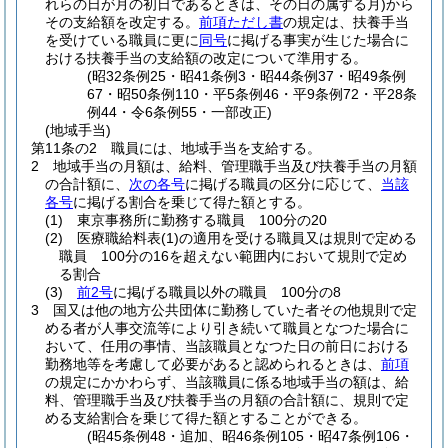
れらの日が月の初日であるときは、その日の属する月)
から
その支給額を改定する。
前項ただし書
の規定は、扶養手当
を受けている職員に更に
同号
に掲げる事実が生じた場合に
おける扶養手当の支給額の改定について準用する。
(昭32条例25・昭41条例3・昭44条例37・昭49条例
67・昭50条例110・平5条例46・平9条例72・平28条
例44・令6条例55・一部改正)
(地域手当)
第11条の2
職員には、地域手当を支給する。
2
地域手当の月額は、給料、管理職手当及び扶養手当の月額
の合計額に、
次の各号
に掲げる職員の区分に応じて、
当該
各号
に掲げる割合を乗じて得た額とする。
(1)
東京事務所に勤務する職員 100分の20
(2)
医療職給料表
(1)
の適用を受ける職員又は規則で定める
職員 100分の16を超えない範囲内において規則で定め
る割合
(3)
前2号
に掲げる職員以外の職員 100分の8
3
国又は他の地方公共団体に勤務していた者その他規則で定
める者が人事交流等により引き続いて職員となつた場合に
おいて、任用の事情、当該職員となつた日の前日における
勤務地等を考慮して必要があると認められるときは、
前項
の規定にかかわらず、当該職員に係る地域手当の額は、給
料、管理職手当及び扶養手当の月額の合計額に、規則で定
める支給割合を乗じて得た額とすることができる。
(昭45条例48・追加、昭46条例105・昭47条例106・