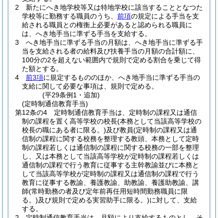
2
新たにへき地学校等又は特地学校に該当することとなつた
学校等に勤務する職員のうち、
前項
の規定による手当を支
給される職員との権衡上必要があると認められる職員に
は、へき地手当に準ずる手当を支給する。
3
へき地手当に準ずる手当の月額は、へき地手当に準ずる手
当を支給される者の給料及び扶養手当の月額の合計額に、
100分の2を超えない範囲内で規則で定める割合を乗じて得
た額とする。
4
前3項
に規定するもののほか、へき地手当に準ずる手当の
支給に関して必要な事項は、規則で定める。
(平29条例1・追加)
(定時制通信教育手当)
第12条の4
定時制通信教育手当は、定時制の課程又は通信
制の課程を置く高等学校の校長
(本務として当該高等学校の
校長の職にある者に限る。)
及び教員
(定時制の課程又は通
信制の課程に関する校務を整理する教頭、本務として定時
制の課程若しくは通信制の課程に関する校務の一部を整理
し、又は本務として当該高等学校が定時制の課程若しくは
通信制の課程で行う教育に従事する主幹教諭並びに本務と
して当該高等学校が定時制の課程又は通信制の課程で行う
教育に従事する教諭、養護教諭、助教諭、養護助教諭、講
師
(常時勤務の者及び定年前再任用短時間勤務職員に限
る。)
及び規則で定める実習助手に限る。)
に対して、支給
する。
2
定時制通信教育手当は、月額により支給するものとし、そ