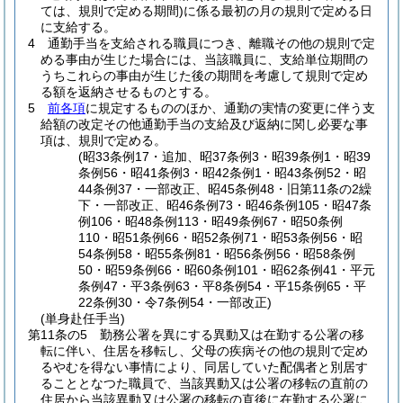
ては、規則で定める期間)
に係る最初の月の規則で定める日
に支給する。
4
通勤手当を支給される職員につき、離職その他の規則で定
める事由が生じた場合には、当該職員に、支給単位期間の
うちこれらの事由が生じた後の期間を考慮して規則で定め
る額を返納させるものとする。
5
前各項
に規定するもののほか、通勤の実情の変更に伴う支
給額の改定その他通勤手当の支給及び返納に関し必要な事
項は、規則で定める。
(昭33条例17・追加、昭37条例3・昭39条例1・昭39
条例56・昭41条例3・昭42条例1・昭43条例52・昭
44条例37・一部改正、昭45条例48・旧第11条の2繰
下・一部改正、昭46条例73・昭46条例105・昭47条
例106・昭48条例113・昭49条例67・昭50条例
110・昭51条例66・昭52条例71・昭53条例56・昭
54条例58・昭55条例81・昭56条例56・昭58条例
50・昭59条例66・昭60条例101・昭62条例41・平元
条例47・平3条例63・平8条例54・平15条例65・平
22条例30・令7条例54・一部改正)
(単身赴任手当)
第11条の5
勤務公署を異にする異動又は在勤する公署の移
転に伴い、住居を移転し、父母の疾病その他の規則で定め
るやむを得ない事情により、同居していた配偶者と別居す
ることとなつた職員で、当該異動又は公署の移転の直前の
住居から当該異動又は公署の移転の直後に在勤する公署に