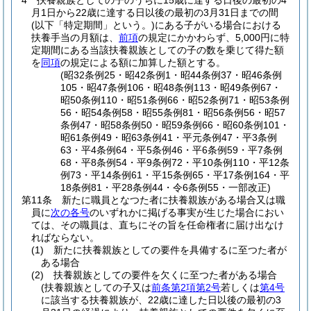
4
扶養親族としての子のうちに15歳に達する日後の最初の4
月1日から22歳に達する日以後の最初の3月31日までの間
(以下「特定期間」という。)
にある子がいる場合における
扶養手当の月額は、
前項
の規定にかかわらず、5,000円に特
定期間にある当該扶養親族としての子の数を乗じて得た額
を
同項
の規定による額に加算した額とする。
(昭32条例25・昭42条例1・昭44条例37・昭46条例
105・昭47条例106・昭48条例113・昭49条例67・
昭50条例110・昭51条例66・昭52条例71・昭53条例
56・昭54条例58・昭55条例81・昭56条例56・昭57
条例47・昭58条例50・昭59条例66・昭60条例101・
昭61条例49・昭63条例41・平元条例47・平3条例
63・平4条例64・平5条例46・平6条例59・平7条例
68・平8条例54・平9条例72・平10条例110・平12条
例73・平14条例61・平15条例65・平17条例164・平
18条例81・平28条例44・令6条例55・一部改正)
第11条
新たに職員となつた者に扶養親族がある場合又は職
員に
次の各号
のいずれかに掲げる事実が生じた場合におい
ては、その職員は、直ちにその旨を任命権者に届け出なけ
ればならない。
(1)
新たに扶養親族としての要件を具備するに至つた者が
ある場合
(2)
扶養親族としての要件を欠くに至つた者がある場合
(扶養親族としての子又は
前条第2項第2号
若しくは
第4号
に該当する扶養親族が、22歳に達した日以後の最初の3