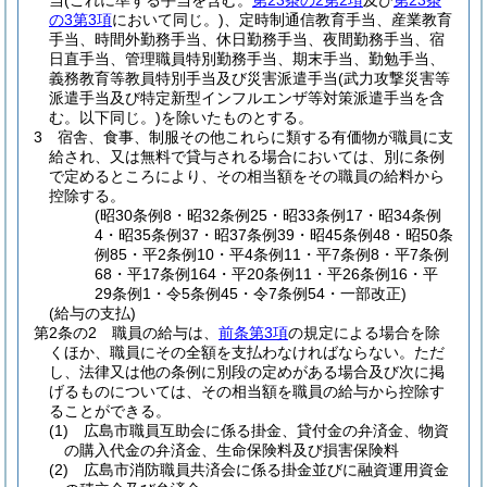
当
(これに準ずる手当を含む。
第23条の2第2項
及び
第23条
の3第3項
において同じ。)
、定時制通信教育手当、産業教育
手当、時間外勤務手当、休日勤務手当、夜間勤務手当、宿
日直手当、管理職員特別勤務手当、期末手当、勤勉手当、
義務教育等教員特別手当及び災害派遣手当
(武力攻撃災害等
派遣手当及び特定新型インフルエンザ等対策派遣手当を含
む。以下同じ。)
を除いたものとする。
3
宿舎、食事、制服その他これらに類する有価物が職員に支
給され、又は無料で貸与される場合においては、別に条例
で定めるところにより、その相当額をその職員の給料から
控除する。
(昭30条例8・昭32条例25・昭33条例17・昭34条例
4・昭35条例37・昭37条例39・昭45条例48・昭50条
例85・平2条例10・平4条例11・平7条例8・平7条例
68・平17条例164・平20条例11・平26条例16・平
29条例1・令5条例45・令7条例54・一部改正)
(給与の支払)
第2条の2
職員の給与は、
前条第3項
の規定による場合を除
くほか、職員にその全額を支払わなければならない。
ただ
し、法律又は他の条例に別段の定めがある場合及び次に掲
げるものについては、その相当額を職員の給与から控除す
ることができる。
(1)
広島市職員互助会に係る掛金、貸付金の弁済金、物資
の購入代金の弁済金、生命保険料及び損害保険料
(2)
広島市消防職員共済会に係る掛金並びに融資運用資金