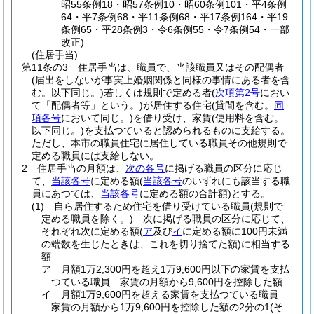
昭55条例18・昭57条例10・昭60条例101・平4条例
64・平7条例68・平11条例68・平17条例164・平19
条例65・平28条例3・令6条例55・令7条例54・一部
改正)
(住居手当)
第11条の3
住居手当は、職員で、当該職員又はその配偶者
(届出をしないが事実上婚姻関係と同様の事情にある者を含
む。以下同じ。)
若しくは規則で定める者
(
次項第2号
におい
て「配偶者等」という。)
が居住する住宅
(貸間を含む。
同
項各号
において同じ。)
を借り受け、家賃
(使用料を含む。
以下同じ。)
を支払つていると認められるものに支給する。
ただし、本市の職員住宅に居住している職員その他規則で
定める職員には支給しない。
2
住居手当の月額は、
次の各号
に掲げる職員の区分に応じ
て、
当該各号
に定める額
(
当該各号
のいずれにも該当する職
員にあつては、
当該各号
に定める額の合計額)
とする。
(1)
自ら居住するため住宅を借り受けている職員
(規則で
定める職員を除く。)
次に掲げる職員の区分に応じて、
それぞれ次に定める額
(
ア
及び
イ
に定める額に100円未満
の端数を生じたときは、これを切り捨てた額)
に相当する
額
ア
月額1万2,300円を超え1万9,600円以下の家賃を支払
つている職員 家賃の月額から9,600円を控除した額
イ
月額1万9,600円を超える家賃を支払つている職員
家賃の月額から1万9,600円を控除した額の2分の1
(そ