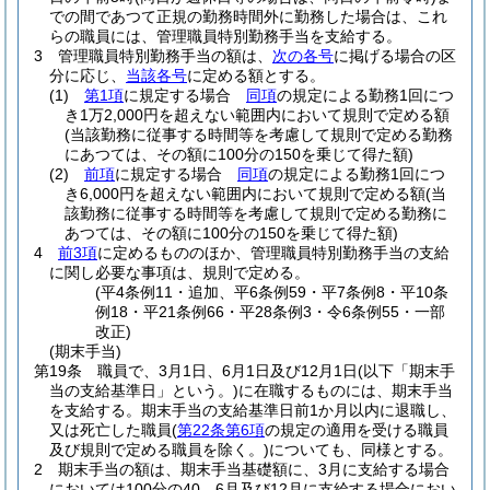
での間であつて正規の勤務時間外に勤務した場合は、これ
らの職員には、管理職員特別勤務手当を支給する。
3
管理職員特別勤務手当の額は、
次の各号
に掲げる場合の区
分に応じ、
当該各号
に定める額とする。
(1)
第1項
に規定する場合
同項
の規定による勤務1回につ
き1万2,000円を超えない範囲内において規則で定める額
(当該勤務に従事する時間等を考慮して規則で定める勤務
にあつては、その額に100分の150を乗じて得た額)
(2)
前項
に規定する場合
同項
の規定による勤務1回につ
き6,000円を超えない範囲内において規則で定める額
(当
該勤務に従事する時間等を考慮して規則で定める勤務に
あつては、その額に100分の150を乗じて得た額)
4
前3項
に定めるもののほか、管理職員特別勤務手当の支給
に関し必要な事項は、規則で定める。
(平4条例11・追加、平6条例59・平7条例8・平10条
例18・平21条例66・平28条例3・令6条例55・一部
改正)
(期末手当)
第19条
職員で、3月1日、6月1日及び12月1日
(以下「期末手
当の支給基準日」という。)
に在職するものには、期末手当
を支給する。
期末手当の支給基準日前1か月以内に退職し、
又は死亡した職員
(
第22条第6項
の規定の適用を受ける職員
及び規則で定める職員を除く。)
についても、同様とする。
2
期末手当の額は、期末手当基礎額に、3月に支給する場合
においては100分の40、6月及び12月に支給する場合におい