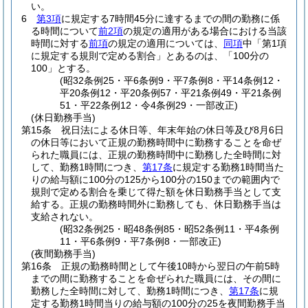
い。
6
第3項
に規定する7時間45分に達するまでの間の勤務に係
る時間について
前2項
の規定の適用がある場合における当該
時間に対する
前項
の規定の適用については、
同項
中「第1項
に規定する規則で定める割合」とあるのは、「100分の
100」とする。
(昭32条例25・平6条例9・平7条例8・平14条例12・
平20条例12・平20条例57・平21条例49・平21条例
51・平22条例12・令4条例29・一部改正)
(休日勤務手当)
第15条
祝日法による休日等、年末年始の休日等及び8月6日
の休日等において正規の勤務時間中に勤務することを命ぜ
られた職員には、正規の勤務時間中に勤務した全時間に対
して、勤務1時間につき、
第17条
に規定する勤務1時間当た
りの給与額に100分の125から100分の150までの範囲内で
規則で定める割合を乗じて得た額を休日勤務手当として支
給する。
正規の勤務時間外に勤務しても、休日勤務手当は
支給されない。
(昭32条例25・昭48条例85・昭52条例11・平4条例
11・平6条例9・平7条例8・一部改正)
(夜間勤務手当)
第16条
正規の勤務時間として午後10時から翌日の午前5時
までの間に勤務することを命ぜられた職員には、その間に
勤務した全時間に対して、勤務1時間につき、
第17条
に規
定する勤務1時間当りの給与額の100分の25を夜間勤務手当