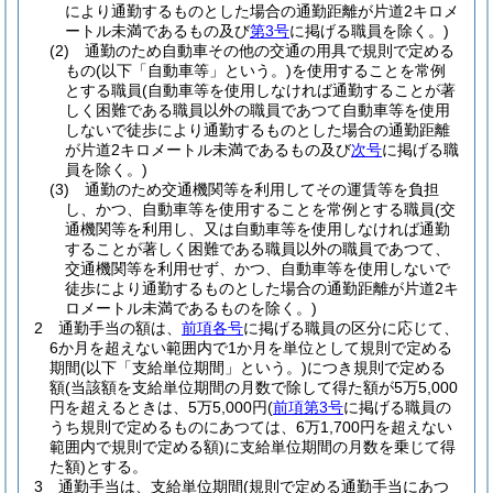
により通勤するものとした場合の通勤距離が片道2キロメ
ートル未満であるもの及び
第3号
に掲げる職員を除く。)
(2)
通勤のため自動車その他の交通の用具で規則で定める
もの
(以下「自動車等」という。)
を使用することを常例
とする職員
(自動車等を使用しなければ通勤することが著
しく困難である職員以外の職員であつて自動車等を使用
しないで徒歩により通勤するものとした場合の通勤距離
が片道2キロメートル未満であるもの及び
次号
に掲げる職
員を除く。)
(3)
通勤のため交通機関等を利用してその運賃等を負担
し、かつ、自動車等を使用することを常例とする職員
(交
通機関等を利用し、又は自動車等を使用しなければ通勤
することが著しく困難である職員以外の職員であつて、
交通機関等を利用せず、かつ、自動車等を使用しないで
徒歩により通勤するものとした場合の通勤距離が片道2キ
ロメートル未満であるものを除く。)
2
通勤手当の額は、
前項各号
に掲げる職員の区分に応じて、
6か月を超えない範囲内で1か月を単位として規則で定める
期間
(以下「支給単位期間」という。)
につき規則で定める
額
(当該額を支給単位期間の月数で除して得た額が5万5,000
円を超えるときは、5万5,000円
(
前項第3号
に掲げる職員の
うち規則で定めるものにあつては、6万1,700円を超えない
範囲内で規則で定める額)
に支給単位期間の月数を乗じて得
た額)
とする。
3
通勤手当は、支給単位期間
(規則で定める通勤手当にあつ