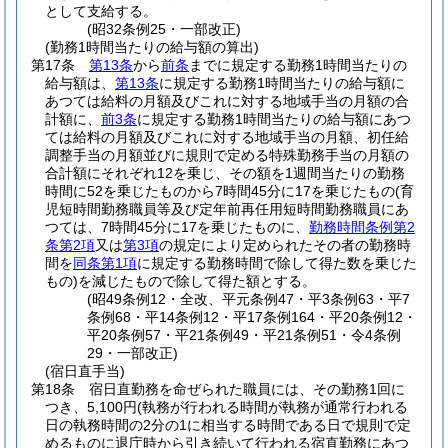
として支給する。
(昭32条例25・一部改正)
(勤務1時間当たりの給与額の算出)
第17条
第13条
から
前条
までに規定する勤務1時間当たりの
給与額は、
第13条
に規定する勤務1時間当たりの給与額に
あつては給料の月額及びこれに対する地域手当の月額の合
計額に、
前3条
に規定する勤務1時間当たりの給与額にあつ
ては給料の月額及びこれに対する地域手当の月額、初任給
調整手当の月額並びに規則で定める特殊勤務手当の月額の
合計額にそれぞれ12を乗じ、その額を1週間当たりの勤務
時間に52を乗じたものから7時間45分に17を乗じたもの
(育
児短時間勤務職員等及び定年前再任用短時間勤務職員にあ
つては、7時間45分に17を乗じたものに、
勤務時間条例第2
条第2項
又は
第3項
の規定により定められたその者の勤務時
間を
同条第1項
に規定する勤務時間で除して得た数を乗じた
もの)
を減じたもので除して得た額とする。
(昭49条例12・全改、平元条例47・平3条例63・平7
条例68・平14条例12・平17条例164・平20条例12・
平20条例57・平21条例49・平21条例51・令4条例
29・一部改正)
(宿日直手当)
第18条
宿日直勤務を命ぜられた職員には、その勤務1回に
つき、5,100円
(執務が行われる時間が執務が通常行われる
日の執務時間の2分の1に相当する時間である日で規則で定
めるものに退庁時から引き続いて行われる宿直勤務にあつ