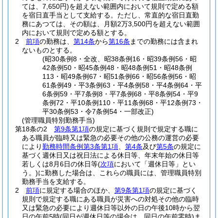
ては、7,650円)
を超えない範囲内において規則で定める額
を宿日直手当として支給する。
ただし、常直的な宿日直勤
務にあつては、その額は、月額2万3,500円を超えない範囲
内において規則で定める額とする。
2
前項
の勤務は、
第14条
から
第16条
までの勤務には含まれ
ないものとする。
(昭30条例8・全改、昭38条例16・昭39条例56・昭
42条例50・昭45条例48・昭48条例51・昭48条例
113・昭49条例67・昭51条例66・昭56条例56・昭
61条例49・平3条例63・平4条例58・平4条例64・平
6条例59・平7条例8・平7条例68・平8条例54・平9
条例72・平10条例110・平11条例68・平12条例73・
平30条例53・令7条例54・一部改正)
(管理職員特別勤務手当)
第18条の2
第9条第1項
の規定に基づく規則で規定する職に
ある職員が臨時又は緊急の必要その他の公務の運営の必要
により
勤務時間条例第3条第1項
、
第4条
及び
第5条
の規定に
基づく週休日又は祝日法による休日等、年末年始の休日等
若しくは8月6日の休日等
(
次項
において「週休日等」とい
う。)
に勤務した場合は、これらの職員には、管理職員特別
勤務手当を支給する。
2
前項
に規定する場合のほか、
第9条第1項
の規定に基づく
規則で規定する職にある職員が災害への対処その他の臨時
又は緊急の必要により週休日等以外の日の午後10時から翌
日の午前5時
(同日が週休日等の場合は、同日の午前零時)
ま