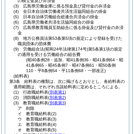
の積立金及び弁済金
(3)
広島県労働金庫に係る預金及び貸付金の弁済金
(4)
全日本自治体労働者共済生活協同組合の掛金
(5)
日本自治体労働組合総連合共済会の掛金
(6)
広島県労働者共済生活協同組合の掛金
(7)
広島県教育職員互助組合に係る掛金及び貸付金の弁済
金
(8)
地方公務員法第53条第5項の規定により登録を受けた
職員団体の団体費
(9)
労働組合法
(昭和24年法律第174号)
第5条第1項の規定
の適用を受ける労働組合の組合費
(昭40条例28・追加、昭41条例36・昭41条例64・昭
41条例65・昭45条例7・昭47条例61・昭50条例
110・平8条例54・平11条例68・一部改正)
(給料表)
第3条
給料表の種類は、次に掲げるとおりとし、各給料表の
適用範囲は、それぞれ当該給料表に定めるところによる。
(1)
行政職給料表
(
別表第1
)
(2)
消防職給料表
(
別表第2
)
(3)
教育職給料表
(
別表第3
)
ア
削除
イ
教育職給料表
(2)
ウ
教育職給料表
(3)
エ
教育職給料表
(4)
オ
教育職給料表
(5)