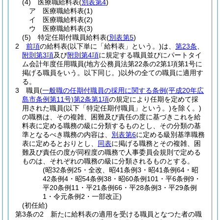
(4)
医療職給料表
(
別表第4
)
ア
医療職給料表
(1)
イ
医療職給料表
(2)
ウ
医療職給料表
(3)
(5)
特定任期付職員給料表
(
別表第5
)
2
前項
の給料表
(以下単に「給料表」という。)
は、
第23条
、
附則第3項
及び
附則第4項
に規定する職員並びにパートタイ
ム会計年度任用職員
(地方公務員法第22条の2第1項第1号に
掲げる職員をいう。以下同じ。)
以外の全ての職員に適用す
る。
3
職員
(
一般職の任期付職員の採用に関する条例
(平成20年広
島市条例第11号)
第2条第1項
の規定により任期を定めて採
用された職員
(以下「特定任期付職員」という。)
を除く。)
の職務は、その複雑、困難及び責任の度に基づきこれを給
料表に定める職務の級に分類するものとし、その分類の基
準となるべき職務の内容は、
別表第6
に定める級別基準職務
表に定めるとおりとし、
同表
に掲げる職務とその複雑、困
難及び責任の度が同程度の職務で人事委員会規則で定める
ものは、それぞれの職務の級に分類されるものとする。
(昭32条例25・全改、昭41条例3・昭41条例64・昭
42条例4・昭54条例38・昭60条例101・平6条例9・
平20条例11・平21条例66・平28条例3・平29条例
1・令元条例2・一部改正)
(初任給)
第3条の2
新たに給料表の適用を受ける職員となつた者の職