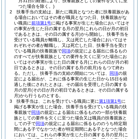
月31日の経過により、扶養親族としての要件を欠くに至
つた場合を除く。)
2
扶養手当の支給は、新たに職員となつた者に扶養親族があ
る場合においてはその者が職員となつた日、扶養親族がな
い職員に
前項第1号
に掲げる事実が生じた場合においてはそ
の事実が生じた日の属する月の翌月
(これらの日が月の初日
であるときは、その日の属する月)
から開始し、扶養手当を
受けている職員が離職し、又は死亡した場合においてはそ
れぞれその者が離職し、又は死亡した日、扶養手当を受け
ている職員の扶養親族で
同項
の規定による届出に係るもの
のすべてが扶養親族としての要件を欠くに至つた場合にお
いてはその事実が生じた日の属する月
(これらの日が月の初
日であるときは、その日の属する月の前月)
をもつて終わ
る。
ただし、扶養手当の支給の開始については、
同項
の規
定による届出が、これに係る事実の生じた日から15日を経
過した後にされたときは、その届出を受理した日の属する
月の翌月
(その日が月の初日であるときは、その日の属する
月)
から行うものとする。
3
扶養手当は、これを受けている職員に更に
第1項第1号
に
掲げる事実が生じた場合、扶養手当を受けている職員の扶
養親族で
同項
の規定による届出に係るものの一部が扶養親
族としての要件を欠くに至つた場合又は職員の扶養親族と
しての子で
同項
の規定による届出に係るもののうち特定期
間にある子でなかつた者が特定期間にある子となつた場合
においては、これらの事実が生じた日の属する月の翌月
(こ