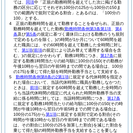
ては、
同項
中「正規の勤務時間を超えてした次に掲げる勤
務の区分に応じてそれぞれ100分の125から100分の150ま
での範囲内で規則で定める割合」とあるのは、「100分の
100」とする。
4
正規の勤務時間を超えて勤務することを命ぜられ、正規の
勤務時間を超えてした勤務
(
勤務時間条例第3条第1項
、
第4
条
及び
第5条
の規定に基づく週休日における勤務のうち規則
で定めるものを除く。)
の時間が1か月について60時間を超
えた職員には、その60時間を超えて勤務した全時間に対し
て、
第1項
(
前項
の規定により読み替えて適用する場合を含
む。)
の規定にかかわらず、勤務1時間につき、
第17条
に規
定する勤務1時間当たりの給与額に100分の150
(その勤務が
午後10時から翌日の午前5時までの間である場合は、100分
の175)
を乗じて得た額を時間外勤務手当として支給する。
5
勤務時間条例第8条の2第1項
に規定する代休時間を指定さ
れた場合において、当該代休時間に職員が勤務しなかつた
ときは、
前項
に規定する60時間を超えて勤務した全時間の
うち当該代休時間の指定に代えられた時間外勤務手当の支
給に係る時間に対しては、当該時間1時間につき、
第17条
に規定する勤務1時間当たりの給与額に100分の150
(その時
間が午後10時から翌日の午前5時までの間である場合は、
100分の175)
から
第1項
に規定する規則で定める割合
(その
時間が午後10時から翌日の午前5時までの間である場合
は、その割合に100分の25を加算した割合)
を減じた割合を
乗じて得た額の時間外勤務手当を支給することを要しな