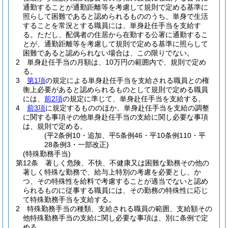
通勤することが通勤距離等を考慮して規則で定める基準に
照らして困難であると認められるもののうち、単身で生活
することを常況とする職員には、単身赴任手当を支給す
る。
ただし、配偶者の住居から在勤する公署に通勤するこ
とが、通勤距離等を考慮して規則で定める基準に照らして
困難であると認められない場合は、この限りでない。
2
単身赴任手当の月額は、10万円の範囲内で、規則で定め
る。
3
第1項
の規定による単身赴任手当を支給される職員との権
衡上必要があると認められるものとして規則で定める職員
には、
前2項
の規定に準じて、単身赴任手当を支給する。
4
前3項
に規定するもののほか、単身赴任手当を支給の調整
に関する事項その他単身赴任手当の支給に関し必要な事項
は、規則で定める。
(平2条例10・追加、平5条例46・平10条例110・平
28条例3・一部改正)
(特殊勤務手当)
第12条
著しく危険、不快、不健康又は困難な勤務その他の
著しく特殊な勤務で、給与上特別の考慮を必要とし、か
つ、その特殊性を給料で考慮することが適当でないと認め
られるものに従事する職員には、その勤務の特殊性に応じ
て特殊勤務手当を支給する。
2
特殊勤務手当の種類、支給される職員の範囲、支給額その
他特殊勤務手当の支給に関し必要な事項は、別に条例で定
める。