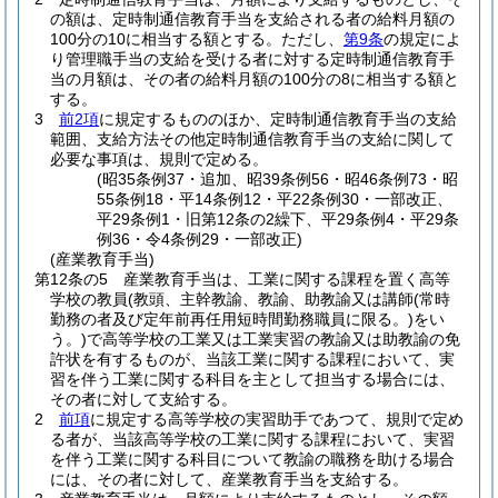
の額は、定時制通信教育手当を支給される者の給料月額の
100分の10に相当する額とする。
ただし、
第9条
の規定によ
り管理職手当の支給を受ける者に対する定時制通信教育手
当の月額は、その者の給料月額の100分の8に相当する額と
する。
3
前2項
に規定するもののほか、定時制通信教育手当の支給
範囲、支給方法その他定時制通信教育手当の支給に関して
必要な事項は、規則で定める。
(昭35条例37・追加、昭39条例56・昭46条例73・昭
55条例18・平14条例12・平22条例30・一部改正、
平29条例1・旧第12条の2繰下、平29条例4・平29条
例36・令4条例29・一部改正)
(産業教育手当)
第12条の5
産業教育手当は、工業に関する課程を置く高等
学校の教員
(教頭、主幹教諭、教諭、助教諭又は講師
(常時
勤務の者及び定年前再任用短時間勤務職員に限る。)
をい
う。)
で高等学校の工業又は工業実習の教諭又は助教諭の免
許状を有するものが、当該工業に関する課程において、実
習を伴う工業に関する科目を主として担当する場合には、
その者に対して支給する。
2
前項
に規定する高等学校の実習助手であつて、規則で定め
る者が、当該高等学校の工業に関する課程において、実習
を伴う工業に関する科目について教諭の職務を助ける場合
には、その者に対して、産業教育手当を支給する。