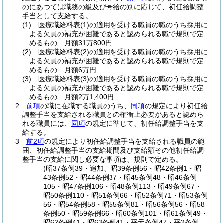
のにあつては職務の級及び号給の別に応じて、初任給調整
手当として支給する。
(1)
医療職給料表
(1)
の適用を受ける職員の職のうち採用に
よる欠員の補充が困難であると認められる職で規則で定
めるもの 月額31万800円
(2)
医療職給料表
(2)
の適用を受ける職員の職のうち採用に
よる欠員の補充が困難であると認められる職で規則で定
めるもの 月額6万円
(3)
医療職給料表
(3)
の適用を受ける職員の職のうち採用に
よる欠員の補充が困難であると認められる職で規則で定
めるもの 月額2万1,400円
2
前項
の職に在職する職員のうち、
同項
の規定により初任給
調整手当を支給される職員との権衡上必要があると認めら
れる職員には、
同項
の規定に準じて、初任給調整手当を支
給する。
3
前2項
の規定により初任給調整手当を支給される職員の範
囲、初任給調整手当の支給期間及び支給額その他初任給調
整手当の支給に関し必要な事項は、規則で定める。
(昭37条例39・追加、昭39条例56・昭42条例1・昭
43条例52・昭44条例37・昭45条例48・昭46条例
105・昭47条例106・昭48条例113・昭49条例67・
昭50条例110・昭51条例66・昭52条例71・昭53条例
56・昭54条例58・昭55条例81・昭56条例56・昭58
条例50・昭59条例66・昭60条例101・昭61条例49・
昭62条例41・昭63条例41・平元条例47・平2条例