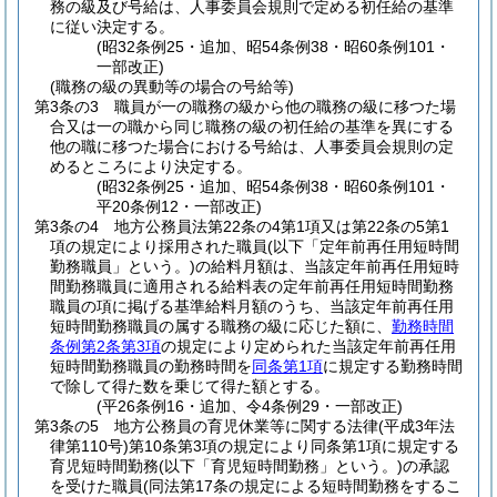
務の級及び号給は、人事委員会規則で定める初任給の基準
に従い決定する。
(昭32条例25・追加、昭54条例38・昭60条例101・
一部改正)
(職務の級の異動等の場合の号給等)
第3条の3
職員が一の職務の級から他の職務の級に移つた場
合又は一の職から同じ職務の級の初任給の基準を異にする
他の職に移つた場合における号給は、人事委員会規則の定
めるところにより決定する。
(昭32条例25・追加、昭54条例38・昭60条例101・
平20条例12・一部改正)
第3条の4
地方公務員法第22条の4第1項又は第22条の5第1
項の規定により採用された職員
(以下「定年前再任用短時間
勤務職員」という。)
の給料月額は、当該定年前再任用短時
間勤務職員に適用される給料表の定年前再任用短時間勤務
職員の項に掲げる基準給料月額のうち、当該定年前再任用
短時間勤務職員の属する職務の級に応じた額に、
勤務時間
条例第2条第3項
の規定により定められた当該定年前再任用
短時間勤務職員の勤務時間を
同条第1項
に規定する勤務時間
で除して得た数を乗じて得た額とする。
(平26条例16・追加、令4条例29・一部改正)
第3条の5
地方公務員の育児休業等に関する法律
(平成3年法
律第110号)
第10条第3項の規定により同条第1項に規定する
育児短時間勤務
(以下「育児短時間勤務」という。)
の承認
を受けた職員
(同法第17条の規定による短時間勤務をするこ