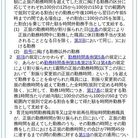
額に正規の勤務時間を超えてした次に掲げる勤務の区分に
応じてそれぞれ100分の125から100分の150までの範囲内
で規則で定める割合
(その勤務が午後10時から翌日の午前5
時までの間である場合は、その割合に100分の25を加算し
た割合)
を乗じて得た額を時間外勤務手当として支給する。
(1)
正規の勤務時間が割り振られた日
(
次条
の規定により
正規の勤務時間中に勤務した職員に休日勤務手当が支給
されることとなる日を除く。
第3項
において同じ。)
にお
ける勤務
(2)
前号
に掲げる勤務以外の勤務
2
前項
の規定にかかわらず、
勤務時間条例第5条
の規定によ
り、あらかじめ
勤務時間条例第3条第2項
又は
第4条
の規定
により割り振られた1週間の正規の勤務時間
(以下この項に
おいて「割振り変更前の正規の勤務時間」という。)
を超え
て勤務することを命ぜられた職員には、割振り変更前の正
規の勤務時間を超えて勤務した全時間
(規則で定める時間を
除く。)
に対して、勤務1時間につき、
第17条
に規定する勤
務1時間当たりの給与額に100分の25から100分の50までの
範囲内で規則で定める割合を乗じて得た額を時間外勤務手
当として支給する。
3
育児短時間勤務職員等又は定年前再任用短時間勤務職員
が、正規の勤務時間が割り振られた日において、正規の勤
務時間を超えてした勤務のうち、その勤務の時間とその勤
務をした日における正規の勤務時間との合計が7時間45分
に達するまでの間の勤務に対する
第1項
の規定の適用につい