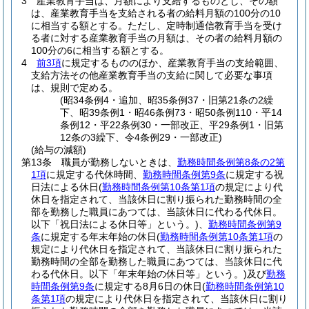
3
産業教育手当は、月額により支給するものとし、その額
は、産業教育手当を支給される者の給料月額の100分の10
に相当する額とする。
ただし、定時制通信教育手当を受け
る者に対する産業教育手当の月額は、その者の給料月額の
100分の6に相当する額とする。
4
前3項
に規定するもののほか、産業教育手当の支給範囲、
支給方法その他産業教育手当の支給に関して必要な事項
は、規則で定める。
(昭34条例4・追加、昭35条例37・旧第21条の2繰
下、昭39条例1・昭46条例73・昭50条例110・平14
条例12・平22条例30・一部改正、平29条例1・旧第
12条の3繰下、令4条例29・一部改正)
(給与の減額)
第13条
職員が勤務しないときは、
勤務時間条例第8条の2第
1項
に規定する代休時間、
勤務時間条例第9条
に規定する祝
日法による休日
(
勤務時間条例第10条第1項
の規定により代
休日を指定されて、当該休日に割り振られた勤務時間の全
部を勤務した職員にあつては、当該休日に代わる代休日。
以下「祝日法による休日等」という。)
、
勤務時間条例第9
条
に規定する年末年始の休日
(
勤務時間条例第10条第1項
の
規定により代休日を指定されて、当該休日に割り振られた
勤務時間の全部を勤務した職員にあつては、当該休日に代
わる代休日。以下「年末年始の休日等」という。)
及び
勤務
時間条例第9条
に規定する8月6日の休日
(
勤務時間条例第10
条第1項
の規定により代休日を指定されて、当該休日に割り