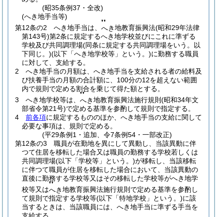
(昭35条例37・全改)
(へき地手当等)
❜❜
第12条の2
へき地手当は、
地教育振興法
(昭和29年法律
へき
第143号)
第2条に規定するへき地学校並びにこれに準ずる
学校及び共同調理場
(同条に規定する共同調理場をいう。以
下同じ。)
(以下「へき地学校等」という。)
に勤務する職員
に対して、支給する。
2
へき地手当の月額は、へき地手当を支給される者の給料及
び扶養手当の月額の合計額に、100分の12を超えない範囲
内で規則で定める割合を乗じて得た額とする。
❜❜
3
へき地学校等は、
地教育振興法施行規則
(昭和34年文
へき
部省令第21号)
で定める基準を参酌して規則で指定する。
4
前各項
に規定するもののほか、へき地手当の支給に関して
必要な事項は、規則で定める。
(平29条例1・追加、令7条例54・一部改正)
第12条の3
職員が在勤地を異にして異動し、当該異動に伴
つて住居を移転した場合又は職員の勤務する学校若しくは
共同調理場
(以下「学校等」という。)
が移転し、当該移転
に伴つて職員が住居を移転した場合において、当該異動の
直後に勤務する学校等又はその移転した学校等がへき地学
❜❜
校等又は
地教育振興法施行規則で定める基準を参酌し
へき
て規則で指定する学校等
(以下「特地学校」という。)
に該
当するときは、当該職員には、へき地手当に準ずる手当を
支給する。