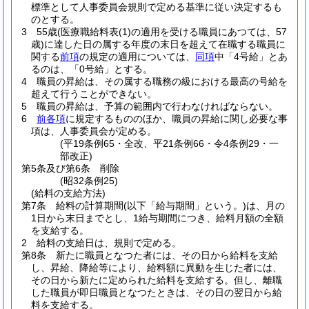
標準として人事委員会規則で定める基準に従い決定するも
のとする。
3
55歳
(医療職給料表
(1)
の適用を受ける職員にあつては、57
歳)
に達した日の属する年度の末日を超えて在職する職員に
関する
前項
の規定の適用については、
同項
中「4号給」とあ
るのは、「0号給」とする。
4
職員の昇給は、その属する職務の級における最高の号給を
超えて行うことができない。
5
職員の昇給は、予算の範囲内で行わなければならない。
6
前各項
に規定するもののほか、職員の昇給に関し必要な事
項は、人事委員会が定める。
(平19条例65・全改、平21条例66・令4条例29・一
部改正)
第5条及び第6条
削除
(昭32条例25)
(給料の支給方法)
第7条
給料の計算期間
(以下「給与期間」という。)
は、月の
1日から末日までとし、1給与期間につき、給料月額の全額
を支給する。
2
給料の支給日は、規則で定める。
第8条
新たに職員となつた者には、その日から給料を支給
し、昇給、降給等により、給料額に異動を生じた者には、
その日から新たに定められた給料を支給する。
但し、離職
した職員が即日職員となつたときは、その日の翌日から給
料を支給する。