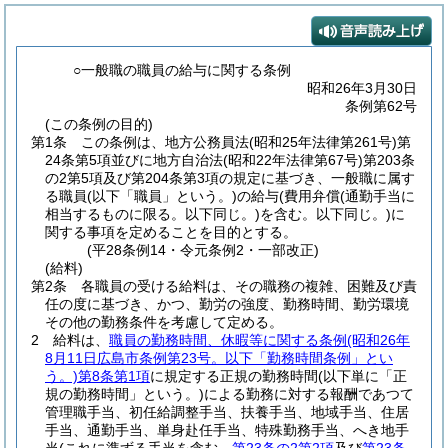
○一般職の職員の給与に関する条例
昭和26年3月30日
条例第62号
(この条例の目的)
第1条
この条例は、地方公務員法
(昭和25年法律第261号)
第
24条第5項並びに地方自治法
(昭和22年法律第67号)
第203条
の2第5項及び第204条第3項の規定に基づき、一般職に属す
る職員
(以下「職員」という。)
の給与
(費用弁償
(通勤手当に
相当するものに限る。以下同じ。)
を含む。以下同じ。)
に
関する事項を定めることを目的とする。
(平28条例14・令元条例2・一部改正)
(給料)
第2条
各職員の受ける給料は、その職務の複雑、困難及び責
任の度に基づき、かつ、勤労の強度、勤務時間、勤労環境
その他の勤務条件を考慮して定める。
2
給料は、
職員の勤務時間、休暇等に関する条例
(昭和26年
8月11日広島市条例第23号。以下「勤務時間条例」とい
う。)
第8条第1項
に規定する正規の勤務時間
(以下単に「正
規の勤務時間」という。)
による勤務に対する報酬であつて
管理職手当、初任給調整手当、扶養手当、地域手当、住居
手当、通勤手当、単身赴任手当、特殊勤務手当、へき地手