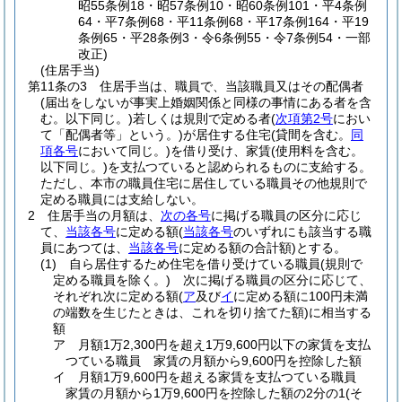
昭55条例18・昭57条例10・昭60条例101・平4条例
64・平7条例68・平11条例68・平17条例164・平19
条例65・平28条例3・令6条例55・令7条例54・一部
改正)
(住居手当)
第11条の3
住居手当は、職員で、当該職員又はその配偶者
(届出をしないが事実上婚姻関係と同様の事情にある者を含
む。以下同じ。)
若しくは規則で定める者
(
次項第2号
におい
て「配偶者等」という。)
が居住する住宅
(貸間を含む。
同
項各号
において同じ。)
を借り受け、家賃
(使用料を含む。
以下同じ。)
を支払つていると認められるものに支給する。
ただし、本市の職員住宅に居住している職員その他規則で
定める職員には支給しない。
2
住居手当の月額は、
次の各号
に掲げる職員の区分に応じ
て、
当該各号
に定める額
(
当該各号
のいずれにも該当する職
員にあつては、
当該各号
に定める額の合計額)
とする。
(1)
自ら居住するため住宅を借り受けている職員
(規則で
定める職員を除く。)
次に掲げる職員の区分に応じて、
それぞれ次に定める額
(
ア
及び
イ
に定める額に100円未満
の端数を生じたときは、これを切り捨てた額)
に相当する
額
ア
月額1万2,300円を超え1万9,600円以下の家賃を支払
つている職員 家賃の月額から9,600円を控除した額
イ
月額1万9,600円を超える家賃を支払つている職員
家賃の月額から1万9,600円を控除した額の2分の1
(そ