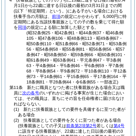
4
扶養親族としての子のうちに15歳に達する日後の最初の4
月1日から22歳に達する日以後の最初の3月31日までの間
(以下「特定期間」という。)
にある子がいる場合における
扶養手当の月額は、
前項
の規定にかかわらず、5,000円に特
定期間にある当該扶養親族としての子の数を乗じて得た額
を
同項
の規定による額に加算した額とする。
(昭32条例25・昭42条例1・昭44条例37・昭46条例
105・昭47条例106・昭48条例113・昭49条例67・
昭50条例110・昭51条例66・昭52条例71・昭53条例
56・昭54条例58・昭55条例81・昭56条例56・昭57
条例47・昭58条例50・昭59条例66・昭60条例101・
昭61条例49・昭63条例41・平元条例47・平3条例
63・平4条例64・平5条例46・平6条例59・平7条例
68・平8条例54・平9条例72・平10条例110・平12条
例73・平14条例61・平15条例65・平17条例164・平
18条例81・平28条例44・令6条例55・一部改正)
第11条
新たに職員となつた者に扶養親族がある場合又は職
員に
次の各号
のいずれかに掲げる事実が生じた場合におい
ては、その職員は、直ちにその旨を任命権者に届け出なけ
ればならない。
(1)
新たに扶養親族としての要件を具備するに至つた者が
ある場合
(2)
扶養親族としての要件を欠くに至つた者がある場合
(扶養親族としての子又は
前条第2項第2号
若しくは
第4号
に該当する扶養親族が、22歳に達した日以後の最初の3