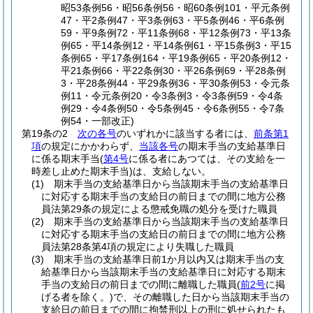
昭53条例56・昭56条例56・昭60条例101・平元条例
47・平2条例47・平3条例63・平5条例46・平6条例
59・平9条例72・平11条例68・平12条例73・平13条
例65・平14条例12・平14条例61・平15条例3・平15
条例65・平17条例164・平19条例65・平20条例12・
平21条例66・平22条例30・平26条例69・平28条例
3・平28条例44・平29条例36・平30条例53・令元条
例11・令元条例20・令3条例3・令3条例59・令4条
例29・令4条例50・令5条例45・令6条例55・令7条
例54・一部改正)
第19条の2
次の各号
のいずれかに該当する者には、
前条第1
項
の規定にかかわらず、
当該各号
の期末手当の支給基準日
に係る期末手当
(
第4号
に係る者にあつては、その支給を一
時差し止めた期末手当)
は、支給しない。
(1)
期末手当の支給基準日から当該期末手当の支給基準日
に対応する期末手当の支給日の前日までの間に地方公務
員法第29条の規定による懲戒免職の処分を受けた職員
(2)
期末手当の支給基準日から当該期末手当の支給基準日
に対応する期末手当の支給日の前日までの間に地方公務
員法第28条第4項の規定により失職した職員
(3)
期末手当の支給基準日前1か月以内又は期末手当の支
給基準日から当該期末手当の支給基準日に対応する期末
手当の支給日の前日までの間に離職した職員
(
前2号
に掲
げる者を除く。)
で、その離職した日から当該期末手当の
支給日の前日までの間に拘禁刑以上の刑に処せられたも