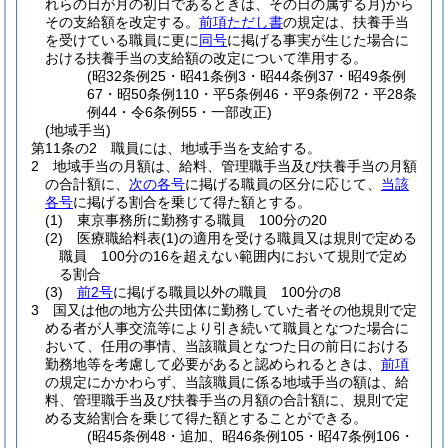
れらの日が月の初日であるときは、その日の属する月)
から
その支給額を改定する。
前項ただし書
の規定は、扶養手当
を受けている職員に更に
同号
に掲げる事実が生じた場合に
おける扶養手当の支給額の改定について準用する。
(昭32条例25・昭41条例3・昭44条例37・昭49条例
67・昭50条例110・平5条例46・平9条例72・平28条
例44・令6条例55・一部改正)
(地域手当)
第11条の2
職員には、地域手当を支給する。
2
地域手当の月額は、給料、管理職手当及び扶養手当の月額
の合計額に、
次の各号
に掲げる職員の区分に応じて、
当該
各号
に掲げる割合を乗じて得た額とする。
(1)
東京事務所に勤務する職員 100分の20
(2)
医療職給料表
(1)
の適用を受ける職員又は規則で定める
職員 100分の16を超えない範囲内において規則で定め
る割合
(3)
前2号
に掲げる職員以外の職員 100分の8
3
国又は他の地方公共団体に勤務していた者その他規則で定
める者が人事交流等により引き続いて職員となつた場合に
おいて、任用の事情、当該職員となつた日の前日における
勤務地等を考慮して必要があると認められるときは、
前項
の規定にかかわらず、当該職員に係る地域手当の額は、給
料、管理職手当及び扶養手当の月額の合計額に、規則で定
める支給割合を乗じて得た額とすることができる。
(昭45条例48・追加、昭46条例105・昭47条例106・