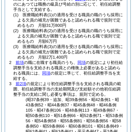
のにあつては職務の級及び号給の別に応じて、初任給調整
手当として支給する。
(1)
医療職給料表
(1)
の適用を受ける職員の職のうち採用に
よる欠員の補充が困難であると認められる職で規則で定
めるもの 月額31万800円
(2)
医療職給料表
(2)
の適用を受ける職員の職のうち採用に
よる欠員の補充が困難であると認められる職で規則で定
めるもの 月額6万円
(3)
医療職給料表
(3)
の適用を受ける職員の職のうち採用に
よる欠員の補充が困難であると認められる職で規則で定
めるもの 月額2万1,400円
2
前項
の職に在職する職員のうち、
同項
の規定により初任給
調整手当を支給される職員との権衡上必要があると認めら
れる職員には、
同項
の規定に準じて、初任給調整手当を支
給する。
3
前2項
の規定により初任給調整手当を支給される職員の範
囲、初任給調整手当の支給期間及び支給額その他初任給調
整手当の支給に関し必要な事項は、規則で定める。
(昭37条例39・追加、昭39条例56・昭42条例1・昭
43条例52・昭44条例37・昭45条例48・昭46条例
105・昭47条例106・昭48条例113・昭49条例67・
昭50条例110・昭51条例66・昭52条例71・昭53条例
56・昭54条例58・昭55条例81・昭56条例56・昭58
条例50・昭59条例66・昭60条例101・昭61条例49・
昭62条例41・昭63条例41・平元条例47・平2条例