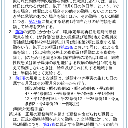
振られた勤務時間の全部を勤務した職員にあつては、当該
休日に代わる代休日。以下「8月6日の休日等」という。)
で
ある場合、休暇による場合その他その勤務しないことにつ
き特に承認のあつた場合を除くほか、その勤務しない1時間
につき、
第17条
に規定する勤務1時間当たりの給与額を減
額して給与を支給する。
2
前項
の規定にかかわらず、職員
(定年前再任用短時間勤務
職員を除く。)
が負傷
(公務上の負傷及び通勤
(地方公務員災
害補償法
(昭和42年法律第121号)
第2条第2項に規定する通
勤をいう。以下この項及び
第22条
において同じ。)
による負
傷を除く。)
又は疾病
(公務上の疾病及び通勤による疾病を
除く。)
のため引き続き90日
(精神障害の場合は180日、結核
性疾患又は原子爆弾の放射能による疾病の場合は1年)
を超
えて勤務しないときは、給料及びこれに対する地域手当
は、半額を減じて支給する。
3
前2項
の規定による減額は、減額すべき事実の生じた日の
属する月又はその翌月分の給与から行う。
(昭33条例2・昭43条例52・昭45条例48・平2条例
47・平4条例11・平6条例9・平7条例8・平14条例
12・平17条例164・平22条例12・平26条例16・令元
条例2・令4条例29・一部改正)
(時間外勤務手当)
第14条
正規の勤務時間を超えて勤務を命ぜられた職員に
は、正規の勤務時間を超えて勤務した全時間に対して、勤
務1時間につき、
第17条
に規定する勤務1時間当たりの給与