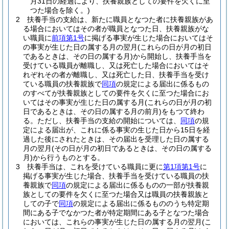
月31日の経過により、扶養親族としての要件を欠くに至
つた場合を除く。)
2
扶養手当の支給は、新たに職員となつた者に扶養親族があ
る場合においてはその者が職員となつた日、扶養親族がな
い職員に
前項第1号
に掲げる事実が生じた場合においてはそ
の事実が生じた日の属する月の翌月
(これらの日が月の初日
であるときは、その日の属する月)
から開始し、扶養手当を
受けている職員が離職し、又は死亡した場合においてはそ
れぞれその者が離職し、又は死亡した日、扶養手当を受け
ている職員の扶養親族で
同項
の規定による届出に係るもの
のすべてが扶養親族としての要件を欠くに至つた場合にお
いてはその事実が生じた日の属する月
(これらの日が月の初
日であるときは、その日の属する月の前月)
をもつて終わ
る。
ただし、扶養手当の支給の開始については、
同項
の規
定による届出が、これに係る事実の生じた日から15日を経
過した後にされたときは、その届出を受理した日の属する
月の翌月
(その日が月の初日であるときは、その日の属する
月)
から行うものとする。
3
扶養手当は、これを受けている職員に更に
第1項第1号
に
掲げる事実が生じた場合、扶養手当を受けている職員の扶
養親族で
同項
の規定による届出に係るものの一部が扶養親
族としての要件を欠くに至つた場合又は職員の扶養親族と
しての子で
同項
の規定による届出に係るもののうち特定期
間にある子でなかつた者が特定期間にある子となつた場合
においては、これらの事実が生じた日の属する月の翌月
(こ