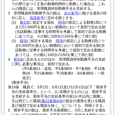
での間であつて正規の勤務時間外に勤務した場合は、これ
らの職員には、管理職員特別勤務手当を支給する。
3
管理職員特別勤務手当の額は、
次の各号
に掲げる場合の区
分に応じ、
当該各号
に定める額とする。
(1)
第1項
に規定する場合
同項
の規定による勤務1回につ
き1万2,000円を超えない範囲内において規則で定める額
(当該勤務に従事する時間等を考慮して規則で定める勤務
にあつては、その額に100分の150を乗じて得た額)
(2)
前項
に規定する場合
同項
の規定による勤務1回につ
き6,000円を超えない範囲内において規則で定める額
(当
該勤務に従事する時間等を考慮して規則で定める勤務に
あつては、その額に100分の150を乗じて得た額)
4
前3項
に定めるもののほか、管理職員特別勤務手当の支給
に関し必要な事項は、規則で定める。
(平4条例11・追加、平6条例59・平7条例8・平10条
例18・平21条例66・平28条例3・令6条例55・一部
改正)
(期末手当)
第19条
職員で、3月1日、6月1日及び12月1日
(以下「期末手
当の支給基準日」という。)
に在職するものには、期末手当
を支給する。
期末手当の支給基準日前1か月以内に退職し、
又は死亡した職員
(
第22条第6項
の規定の適用を受ける職員
及び規則で定める職員を除く。)
についても、同様とする。
2
期末手当の額は、期末手当基礎額に、3月に支給する場合
においては100分の40、6月及び12月に支給する場合におい