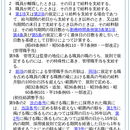
2
職員が離職したときは、その日まで給料を支給する。
3
職員が死亡したときは、その月まで給料を支給する。
4
第1項
又は
第2項
の規定により給料を支給する場合であつ
て、給与期間の初日から支給するとき以外のとき、又は給
与期間の末日まで支給するとき以外のときは、その給料額
は、その給与期間の現日数から
勤務時間条例第3条第1項
、
第4条
及び
第5条
の規定に基づく週休日の日数を差し引いた
日数を基礎として日割りによつて計算する。
(昭49条例67・昭50条例110・平7条例8・一部改正)
(管理職手当)
第9条
管理又は監督の地位にある職員の職のうち、規則で規
定するものには、その特殊性に基き、管理職手当を支給す
る。
2
前項
の規定による管理職手当の月額は、
同項
に規定する職
を占める職員の属する職務の級における最高の号給の給料
月額の100分の25を超えない範囲内で、規則で定める。
(昭32条例25・追加、昭36条例11・昭39条例1・昭
60条例101・平19条例65・一部改正)
(初任給調整手当)
第9条の2
次の各号
に掲げる職に新たに採用された職員に
は、
当該各号
に定める額を超えない範囲内の額を、
第1号
に
掲げる職に係るものにあつては採用の日から35年以内、
第
2号
に掲げる職に係るものにあつては採用の日から15年以
内の期間、採用後規則で定める期間を経過した日から1年を
経過するごとにその額を減じて、
第3号
に掲げる職に係るも