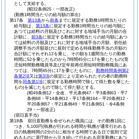
として支給する。
(昭32条例25・一部改正)
(勤務1時間当たりの給与額の算出)
第17条
第13条
から
前条
までに規定する勤務1時間当たりの
給与額は、
第13条
に規定する勤務1時間当たりの給与額に
あつては給料の月額及びこれに対する地域手当の月額の合
計額に、
前3条
に規定する勤務1時間当たりの給与額にあつ
ては給料の月額及びこれに対する地域手当の月額、初任給
調整手当の月額並びに規則で定める特殊勤務手当の月額の
合計額にそれぞれ12を乗じ、その額を1週間当たりの勤務
時間に52を乗じたものから7時間45分に17を乗じたもの
(育
児短時間勤務職員等及び定年前再任用短時間勤務職員にあ
つては、7時間45分に17を乗じたものに、
勤務時間条例第2
条第2項
又は
第3項
の規定により定められたその者の勤務時
間を
同条第1項
に規定する勤務時間で除して得た数を乗じた
もの)
を減じたもので除して得た額とする。
(昭49条例12・全改、平元条例47・平3条例63・平7
条例68・平14条例12・平17条例164・平20条例12・
平20条例57・平21条例49・平21条例51・令4条例
29・一部改正)
(宿日直手当)
第18条
宿日直勤務を命ぜられた職員には、その勤務1回に
つき、5,100円
(執務が行われる時間が執務が通常行われる
日の執務時間の2分の1に相当する時間である日で規則で定
めるものに退庁時から引き続いて行われる宿直勤務にあつ