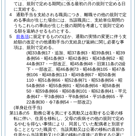
ては、規則で定める期間)
に係る最初の月の規則で定める日
に支給する。
4
通勤手当を支給される職員につき、離職その他の規則で定
める事由が生じた場合には、当該職員に、支給単位期間の
うちこれらの事由が生じた後の期間を考慮して規則で定め
る額を返納させるものとする。
5
前各項
に規定するもののほか、通勤の実情の変更に伴う支
給額の改定その他通勤手当の支給及び返納に関し必要な事
項は、規則で定める。
(昭33条例17・追加、昭37条例3・昭39条例1・昭39
条例56・昭41条例3・昭42条例1・昭43条例52・昭
44条例37・一部改正、昭45条例48・旧第11条の2繰
下・一部改正、昭46条例73・昭46条例105・昭47条
例106・昭48条例113・昭49条例67・昭50条例
110・昭51条例66・昭52条例71・昭53条例56・昭
54条例58・昭55条例81・昭56条例56・昭58条例
50・昭59条例66・昭60条例101・昭62条例41・平元
条例47・平3条例63・平8条例54・平15条例65・平
22条例30・令7条例54・一部改正)
(単身赴任手当)
第11条の5
勤務公署を異にする異動又は在勤する公署の移
転に伴い、住居を移転し、父母の疾病その他の規則で定め
るやむを得ない事情により、同居していた配偶者と別居す
ることとなつた職員で、当該異動又は公署の移転の直前の
住居から当該異動又は公署の移転の直後に在勤する公署に