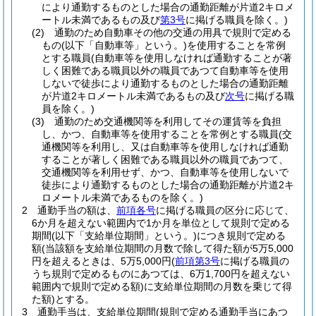
により通勤するものとした場合の通勤距離が片道2キロメ
ートル未満であるもの及び
第3号
に掲げる職員を除く。)
(2)
通勤のため自動車その他の交通の用具で規則で定める
もの
(以下「自動車等」という。)
を使用することを常例
とする職員
(自動車等を使用しなければ通勤することが著
しく困難である職員以外の職員であつて自動車等を使用
しないで徒歩により通勤するものとした場合の通勤距離
が片道2キロメートル未満であるもの及び
次号
に掲げる職
員を除く。)
(3)
通勤のため交通機関等を利用してその運賃等を負担
し、かつ、自動車等を使用することを常例とする職員
(交
通機関等を利用し、又は自動車等を使用しなければ通勤
することが著しく困難である職員以外の職員であつて、
交通機関等を利用せず、かつ、自動車等を使用しないで
徒歩により通勤するものとした場合の通勤距離が片道2キ
ロメートル未満であるものを除く。)
2
通勤手当の額は、
前項各号
に掲げる職員の区分に応じて、
6か月を超えない範囲内で1か月を単位として規則で定める
期間
(以下「支給単位期間」という。)
につき規則で定める
額
(当該額を支給単位期間の月数で除して得た額が5万5,000
円を超えるときは、5万5,000円
(
前項第3号
に掲げる職員の
うち規則で定めるものにあつては、6万1,700円を超えない
範囲内で規則で定める額)
に支給単位期間の月数を乗じて得
た額)
とする。
3
通勤手当は、支給単位期間
(規則で定める通勤手当にあつ