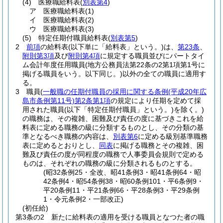
(4)
医療職給料表
(
別表第4
)
ア
医療職給料表
(1)
イ
医療職給料表
(2)
ウ
医療職給料表
(3)
(5)
特定任期付職員給料表
(
別表第5
)
2
前項
の給料表
(以下単に「給料表」という。)
は、
第23条
、
附則第3項
及び
附則第4項
に規定する職員並びにパートタイ
ム会計年度任用職員
(地方公務員法第22条の2第1項第1号に
掲げる職員をいう。以下同じ。)
以外の全ての職員に適用す
る。
3
職員
(
一般職の任期付職員の採用に関する条例
(平成20年広
島市条例第11号)
第2条第1項
の規定により任期を定めて採
用された職員
(以下「特定任期付職員」という。)
を除く。)
の職務は、その複雑、困難及び責任の度に基づきこれを給
料表に定める職務の級に分類するものとし、その分類の基
準となるべき職務の内容は、
別表第6
に定める級別基準職務
表に定めるとおりとし、
同表
に掲げる職務とその複雑、困
難及び責任の度が同程度の職務で人事委員会規則で定める
ものは、それぞれの職務の級に分類されるものとする。
(昭32条例25・全改、昭41条例3・昭41条例64・昭
42条例4・昭54条例38・昭60条例101・平6条例9・
平20条例11・平21条例66・平28条例3・平29条例
1・令元条例2・一部改正)
(初任給)
第3条の2
新たに給料表の適用を受ける職員となつた者の職