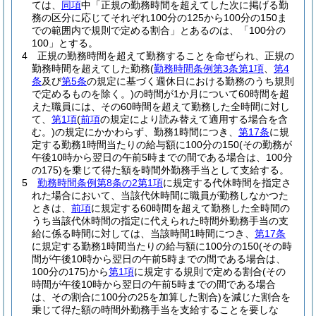
ては、
同項
中「正規の勤務時間を超えてした次に掲げる勤
務の区分に応じてそれぞれ100分の125から100分の150ま
での範囲内で規則で定める割合」とあるのは、「100分の
100」とする。
4
正規の勤務時間を超えて勤務することを命ぜられ、正規の
勤務時間を超えてした勤務
(
勤務時間条例第3条第1項
、
第4
条
及び
第5条
の規定に基づく週休日における勤務のうち規則
で定めるものを除く。)
の時間が1か月について60時間を超
えた職員には、その60時間を超えて勤務した全時間に対し
て、
第1項
(
前項
の規定により読み替えて適用する場合を含
む。)
の規定にかかわらず、勤務1時間につき、
第17条
に規
定する勤務1時間当たりの給与額に100分の150
(その勤務が
午後10時から翌日の午前5時までの間である場合は、100分
の175)
を乗じて得た額を時間外勤務手当として支給する。
5
勤務時間条例第8条の2第1項
に規定する代休時間を指定さ
れた場合において、当該代休時間に職員が勤務しなかつた
ときは、
前項
に規定する60時間を超えて勤務した全時間の
うち当該代休時間の指定に代えられた時間外勤務手当の支
給に係る時間に対しては、当該時間1時間につき、
第17条
に規定する勤務1時間当たりの給与額に100分の150
(その時
間が午後10時から翌日の午前5時までの間である場合は、
100分の175)
から
第1項
に規定する規則で定める割合
(その
時間が午後10時から翌日の午前5時までの間である場合
は、その割合に100分の25を加算した割合)
を減じた割合を
乗じて得た額の時間外勤務手当を支給することを要しな