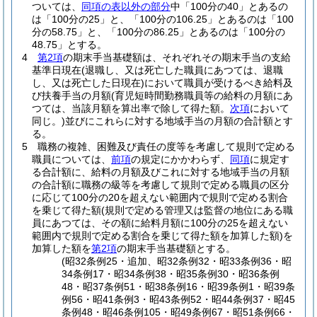
ついては、
同項の表以外の部分
中「100分の40」とあるの
は「100分の25」と、「100分の106.25」とあるのは「100
分の58.75」と、「100分の86.25」とあるのは「100分の
48.75」とする。
4
第2項
の期末手当基礎額は、それぞれその期末手当の支給
基準日現在
(退職し、又は死亡した職員にあつては、退職
し、又は死亡した日現在)
において職員が受けるべき給料及
び扶養手当の月額
(育児短時間勤務職員等の給料の月額にあ
つては、当該月額を算出率で除して得た額。
次項
において
同じ。)
並びにこれらに対する地域手当の月額の合計額とす
る。
5
職務の複雑、困難及び責任の度等を考慮して規則で定める
職員については、
前項
の規定にかかわらず、
同項
に規定す
る合計額に、給料の月額及びこれに対する地域手当の月額
の合計額に職務の級等を考慮して規則で定める職員の区分
に応じて100分の20を超えない範囲内で規則で定める割合
を乗じて得た額
(規則で定める管理又は監督の地位にある職
員にあつては、その額に給料月額に100分の25を超えない
範囲内で規則で定める割合を乗じて得た額を加算した額)
を
加算した額を
第2項
の期末手当基礎額とする。
(昭32条例25・追加、昭32条例32・昭33条例36・昭
34条例17・昭34条例38・昭35条例30・昭36条例
48・昭37条例51・昭38条例16・昭39条例1・昭39条
例56・昭41条例3・昭43条例52・昭44条例37・昭45
条例48・昭46条例105・昭49条例67・昭51条例66・