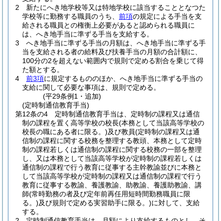
2
新たにへき地学校等又は特地学校に該当することとなつた
学校等に勤務する職員のうち、
前項
の規定による手当を支
給される職員との権衡上必要があると認められる職員に
は、へき地手当に準ずる手当を支給する。
3
へき地手当に準ずる手当の月額は、へき地手当に準ずる手
当を支給される者の給料及び扶養手当の月額の合計額に、
100分の2を超えない範囲内で規則で定める割合を乗じて得
た額とする。
4
前3項
に規定するもののほか、へき地手当に準ずる手当の
支給に関して必要な事項は、規則で定める。
(平29条例1・追加)
(定時制通信教育手当)
第12条の4
定時制通信教育手当は、定時制の課程又は通信
制の課程を置く高等学校の校長
(本務として当該高等学校の
校長の職にある者に限る。)
及び教員
(定時制の課程又は通
信制の課程に関する校務を整理する教頭、本務として定時
制の課程若しくは通信制の課程に関する校務の一部を整理
し、又は本務として当該高等学校が定時制の課程若しくは
通信制の課程で行う教育に従事する主幹教諭並びに本務と
して当該高等学校が定時制の課程又は通信制の課程で行う
教育に従事する教諭、養護教諭、助教諭、養護助教諭、講
師
(常時勤務の者及び定年前再任用短時間勤務職員に限
る。)
及び規則で定める実習助手に限る。)
に対して、支給
する。
2
定時制通信教育手当は、月額により支給するものとし、そ