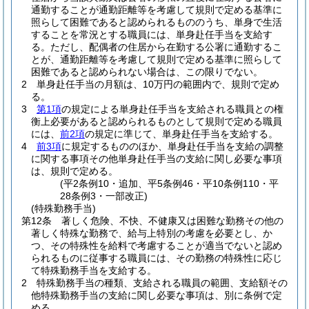
通勤することが通勤距離等を考慮して規則で定める基準に
照らして困難であると認められるもののうち、単身で生活
することを常況とする職員には、単身赴任手当を支給す
る。
ただし、配偶者の住居から在勤する公署に通勤するこ
とが、通勤距離等を考慮して規則で定める基準に照らして
困難であると認められない場合は、この限りでない。
2
単身赴任手当の月額は、10万円の範囲内で、規則で定め
る。
3
第1項
の規定による単身赴任手当を支給される職員との権
衡上必要があると認められるものとして規則で定める職員
には、
前2項
の規定に準じて、単身赴任手当を支給する。
4
前3項
に規定するもののほか、単身赴任手当を支給の調整
に関する事項その他単身赴任手当の支給に関し必要な事項
は、規則で定める。
(平2条例10・追加、平5条例46・平10条例110・平
28条例3・一部改正)
(特殊勤務手当)
第12条
著しく危険、不快、不健康又は困難な勤務その他の
著しく特殊な勤務で、給与上特別の考慮を必要とし、か
つ、その特殊性を給料で考慮することが適当でないと認め
られるものに従事する職員には、その勤務の特殊性に応じ
て特殊勤務手当を支給する。
2
特殊勤務手当の種類、支給される職員の範囲、支給額その
他特殊勤務手当の支給に関し必要な事項は、別に条例で定
める。