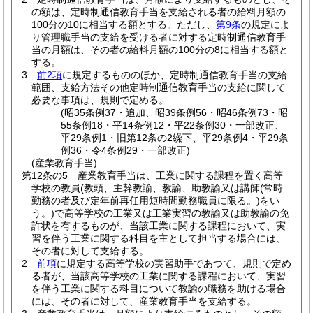
の額は、定時制通信教育手当を支給される者の給料月額の
100分の10に相当する額とする。
ただし、
第9条
の規定によ
り管理職手当の支給を受ける者に対する定時制通信教育手
当の月額は、その者の給料月額の100分の8に相当する額と
する。
3
前2項
に規定するもののほか、定時制通信教育手当の支給
範囲、支給方法その他定時制通信教育手当の支給に関して
必要な事項は、規則で定める。
(昭35条例37・追加、昭39条例56・昭46条例73・昭
55条例18・平14条例12・平22条例30・一部改正、
平29条例1・旧第12条の2繰下、平29条例4・平29条
例36・令4条例29・一部改正)
(産業教育手当)
第12条の5
産業教育手当は、工業に関する課程を置く高等
学校の教員
(教頭、主幹教諭、教諭、助教諭又は講師
(常時
勤務の者及び定年前再任用短時間勤務職員に限る。)
をい
う。)
で高等学校の工業又は工業実習の教諭又は助教諭の免
許状を有するものが、当該工業に関する課程において、実
習を伴う工業に関する科目を主として担当する場合には、
その者に対して支給する。
2
前項
に規定する高等学校の実習助手であつて、規則で定め
る者が、当該高等学校の工業に関する課程において、実習
を伴う工業に関する科目について教諭の職務を助ける場合
には、その者に対して、産業教育手当を支給する。