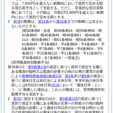
ては、7,650円)
を超えない範囲内において規則で定める額
を宿日直手当として支給する。
ただし、常直的な宿日直勤
務にあつては、その額は、月額2万3,500円を超えない範囲
内において規則で定める額とする。
2
前項
の勤務は、
第14条
から
第16条
までの勤務には含まれ
ないものとする。
(昭30条例8・全改、昭38条例16・昭39条例56・昭
42条例50・昭45条例48・昭48条例51・昭48条例
113・昭49条例67・昭51条例66・昭56条例56・昭
61条例49・平3条例63・平4条例58・平4条例64・平
6条例59・平7条例8・平7条例68・平8条例54・平9
条例72・平10条例110・平11条例68・平12条例73・
平30条例53・令7条例54・一部改正)
(管理職員特別勤務手当)
第18条の2
第9条第1項
の規定に基づく規則で規定する職に
ある職員が臨時又は緊急の必要その他の公務の運営の必要
により
勤務時間条例第3条第1項
、
第4条
及び
第5条
の規定に
基づく週休日又は祝日法による休日等、年末年始の休日等
若しくは8月6日の休日等
(
次項
において「週休日等」とい
う。)
に勤務した場合は、これらの職員には、管理職員特別
勤務手当を支給する。
2
前項
に規定する場合のほか、
第9条第1項
の規定に基づく
規則で規定する職にある職員が災害への対処その他の臨時
又は緊急の必要により週休日等以外の日の午後10時から翌
日の午前5時
(同日が週休日等の場合は、同日の午前零時)
ま