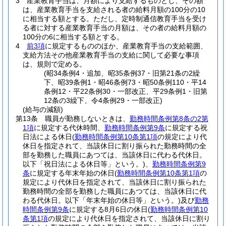
3
産業教育手当は、月額により支給するものとし、その額
は、産業教育手当を支給される者の給料月額の100分の10
に相当する額とする。
ただし、定時制通信教育手当を受け
る者に対する産業教育手当の月額は、その者の給料月額の
100分の6に相当する額とする。
4
前3項
に規定するもののほか、産業教育手当の支給範囲、
支給方法その他産業教育手当の支給に関して必要な事項
は、規則で定める。
(昭34条例4・追加、昭35条例37・旧第21条の2繰
下、昭39条例1・昭46条例73・昭50条例110・平14
条例12・平22条例30・一部改正、平29条例1・旧第
12条の3繰下、令4条例29・一部改正)
(給与の減額)
第13条
職員が勤務しないときは、
勤務時間条例第8条の2第
1項
に規定する代休時間、
勤務時間条例第9条
に規定する祝
日法による休日
(
勤務時間条例第10条第1項
の規定により代
休日を指定されて、当該休日に割り振られた勤務時間の全
部を勤務した職員にあつては、当該休日に代わる代休日。
以下「祝日法による休日等」という。)
、
勤務時間条例第9
条
に規定する年末年始の休日
(
勤務時間条例第10条第1項
の
規定により代休日を指定されて、当該休日に割り振られた
勤務時間の全部を勤務した職員にあつては、当該休日に代
わる代休日。以下「年末年始の休日等」という。)
及び
勤務
時間条例第9条
に規定する8月6日の休日
(
勤務時間条例第10
条第1項
の規定により代休日を指定されて、当該休日に割り