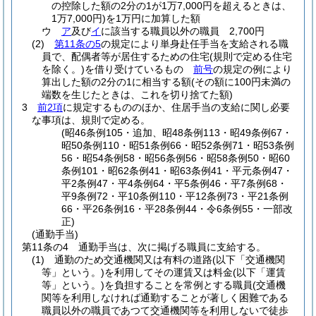
の控除した額の2分の1が1万7,000円を超えるときは、
1万7,000円)
を1万円に加算した額
ウ
ア
及び
イ
に該当する職員以外の職員 2,700円
(2)
第11条の5
の規定により単身赴任手当を支給される職
員で、配偶者等が居住するための住宅
(規則で定める住宅
を除く。)
を借り受けているもの
前号
の規定の例により
算出した額の2分の1に相当する額
(その額に100円未満の
端数を生じたときは、これを切り捨てた額)
3
前2項
に規定するもののほか、住居手当の支給に関し必要
な事項は、規則で定める。
(昭46条例105・追加、昭48条例113・昭49条例67・
昭50条例110・昭51条例66・昭52条例71・昭53条例
56・昭54条例58・昭56条例56・昭58条例50・昭60
条例101・昭62条例41・昭63条例41・平元条例47・
平2条例47・平4条例64・平5条例46・平7条例68・
平9条例72・平10条例110・平12条例73・平21条例
66・平26条例16・平28条例44・令6条例55・一部改
正)
(通勤手当)
第11条の4
通勤手当は、次に掲げる職員に支給する。
(1)
通勤のため交通機関又は有料の道路
(以下「交通機関
等」という。)
を利用してその運賃又は料金
(以下「運賃
等」という。)
を負担することを常例とする職員
(交通機
関等を利用しなければ通勤することが著しく困難である
職員以外の職員であつて交通機関等を利用しないで徒歩