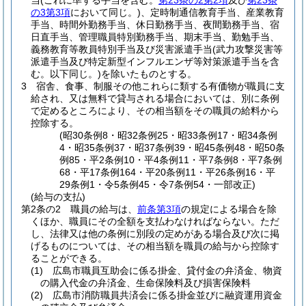
当
(これに準ずる手当を含む。
第23条の2第2項
及び
第23条
の3第3項
において同じ。)
、定時制通信教育手当、産業教育
手当、時間外勤務手当、休日勤務手当、夜間勤務手当、宿
日直手当、管理職員特別勤務手当、期末手当、勤勉手当、
義務教育等教員特別手当及び災害派遣手当
(武力攻撃災害等
派遣手当及び特定新型インフルエンザ等対策派遣手当を含
む。以下同じ。)
を除いたものとする。
3
宿舎、食事、制服その他これらに類する有価物が職員に支
給され、又は無料で貸与される場合においては、別に条例
で定めるところにより、その相当額をその職員の給料から
控除する。
(昭30条例8・昭32条例25・昭33条例17・昭34条例
4・昭35条例37・昭37条例39・昭45条例48・昭50条
例85・平2条例10・平4条例11・平7条例8・平7条例
68・平17条例164・平20条例11・平26条例16・平
29条例1・令5条例45・令7条例54・一部改正)
(給与の支払)
第2条の2
職員の給与は、
前条第3項
の規定による場合を除
くほか、職員にその全額を支払わなければならない。
ただ
し、法律又は他の条例に別段の定めがある場合及び次に掲
げるものについては、その相当額を職員の給与から控除す
ることができる。
(1)
広島市職員互助会に係る掛金、貸付金の弁済金、物資
の購入代金の弁済金、生命保険料及び損害保険料
(2)
広島市消防職員共済会に係る掛金並びに融資運用資金