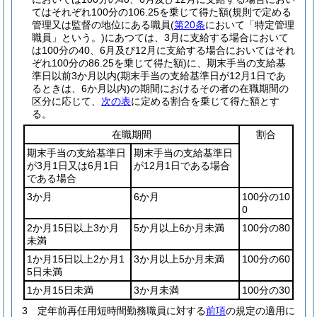
てはそれぞれ100分の106.25を乗じて得た額
(規則で定める
管理又は監督の地位にある職員
(
第20条
において「特定管理
職員」という。)
にあつては、3月に支給する場合において
は100分の40、6月及び12月に支給する場合においてはそれ
ぞれ100分の86.25を乗じて得た額)
に、期末手当の支給基
準日以前3か月以内
(期末手当の支給基準日が12月1日であ
るときは、6か月以内)
の期間におけるその者の在職期間の
区分に応じて、
次の表
に定める割合を乗じて得た額とす
る。
在職期間
割合
期末手当の支給基準日
期末手当の支給基準日
が3月1日又は6月1日
が12月1日である場合
である場合
3か月
6か月
100分の10
0
2か月15日以上3か月
5か月以上6か月未満
100分の80
未満
1か月15日以上2か月1
3か月以上5か月未満
100分の60
5日未満
1か月15日未満
3か月未満
100分の30
3
定年前再任用短時間勤務職員に対する
前項
の規定の適用に