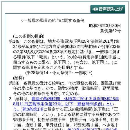
○一般職の職員の給与に関する条例
昭和26年3月30日
条例第62号
(この条例の目的)
第1条
この条例は、地方公務員法
(昭和25年法律第261号)
第
24条第5項並びに地方自治法
(昭和22年法律第67号)
第203条
の2第5項及び第204条第3項の規定に基づき、一般職に属す
る職員
(以下「職員」という。)
の給与
(費用弁償
(通勤手当に
相当するものに限る。以下同じ。)
を含む。以下同じ。)
に
関する事項を定めることを目的とする。
(平28条例14・令元条例2・一部改正)
(給料)
第2条
各職員の受ける給料は、その職務の複雑、困難及び責
任の度に基づき、かつ、勤労の強度、勤務時間、勤労環境
その他の勤務条件を考慮して定める。
2
給料は、
職員の勤務時間、休暇等に関する条例
(昭和26年
8月11日広島市条例第23号。以下「勤務時間条例」とい
う。)
第8条第1項
に規定する正規の勤務時間
(以下単に「正
規の勤務時間」という。)
による勤務に対する報酬であつて
管理職手当、初任給調整手当、扶養手当、地域手当、住居
手当、通勤手当、単身赴任手当、特殊勤務手当、へき地手