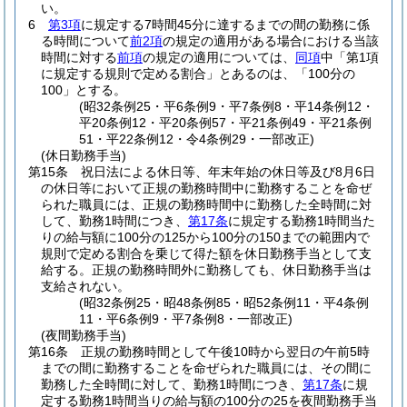
い。
6
第3項
に規定する7時間45分に達するまでの間の勤務に係
る時間について
前2項
の規定の適用がある場合における当該
時間に対する
前項
の規定の適用については、
同項
中「第1項
に規定する規則で定める割合」とあるのは、「100分の
100」とする。
(昭32条例25・平6条例9・平7条例8・平14条例12・
平20条例12・平20条例57・平21条例49・平21条例
51・平22条例12・令4条例29・一部改正)
(休日勤務手当)
第15条
祝日法による休日等、年末年始の休日等及び8月6日
の休日等において正規の勤務時間中に勤務することを命ぜ
られた職員には、正規の勤務時間中に勤務した全時間に対
して、勤務1時間につき、
第17条
に規定する勤務1時間当た
りの給与額に100分の125から100分の150までの範囲内で
規則で定める割合を乗じて得た額を休日勤務手当として支
給する。
正規の勤務時間外に勤務しても、休日勤務手当は
支給されない。
(昭32条例25・昭48条例85・昭52条例11・平4条例
11・平6条例9・平7条例8・一部改正)
(夜間勤務手当)
第16条
正規の勤務時間として午後10時から翌日の午前5時
までの間に勤務することを命ぜられた職員には、その間に
勤務した全時間に対して、勤務1時間につき、
第17条
に規
定する勤務1時間当りの給与額の100分の25を夜間勤務手当