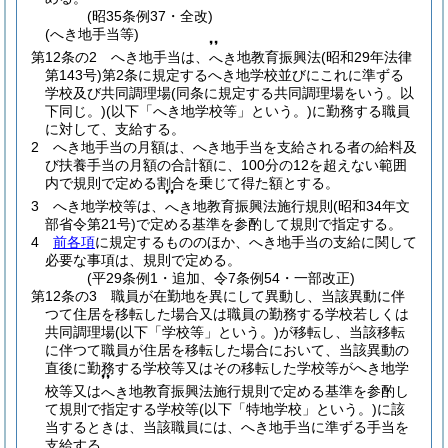
(昭35条例37・全改)
(へき地手当等)
❜❜
第12条の2
へき地手当は、
地教育振興法
(昭和29年法律
へき
第143号)
第2条に規定するへき地学校並びにこれに準ずる
学校及び共同調理場
(同条に規定する共同調理場をいう。以
下同じ。)
(以下「へき地学校等」という。)
に勤務する職員
に対して、支給する。
2
へき地手当の月額は、へき地手当を支給される者の給料及
び扶養手当の月額の合計額に、100分の12を超えない範囲
内で規則で定める割合を乗じて得た額とする。
❜❜
3
へき地学校等は、
地教育振興法施行規則
(昭和34年文
へき
部省令第21号)
で定める基準を参酌して規則で指定する。
4
前各項
に規定するもののほか、へき地手当の支給に関して
必要な事項は、規則で定める。
(平29条例1・追加、令7条例54・一部改正)
第12条の3
職員が在勤地を異にして異動し、当該異動に伴
つて住居を移転した場合又は職員の勤務する学校若しくは
共同調理場
(以下「学校等」という。)
が移転し、当該移転
に伴つて職員が住居を移転した場合において、当該異動の
直後に勤務する学校等又はその移転した学校等がへき地学
❜❜
校等又は
地教育振興法施行規則で定める基準を参酌し
へき
て規則で指定する学校等
(以下「特地学校」という。)
に該
当するときは、当該職員には、へき地手当に準ずる手当を
支給する。