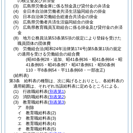
の積立金及び弁済金
(3)
広島県労働金庫に係る預金及び貸付金の弁済金
(4)
全日本自治体労働者共済生活協同組合の掛金
(5)
日本自治体労働組合総連合共済会の掛金
(6)
広島県労働者共済生活協同組合の掛金
(7)
広島県教育職員互助組合に係る掛金及び貸付金の弁済
金
(8)
地方公務員法第53条第5項の規定により登録を受けた
職員団体の団体費
(9)
労働組合法
(昭和24年法律第174号)
第5条第1項の規定
の適用を受ける労働組合の組合費
(昭40条例28・追加、昭41条例36・昭41条例64・昭
41条例65・昭45条例7・昭47条例61・昭50条例
110・平8条例54・平11条例68・一部改正)
(給料表)
第3条
給料表の種類は、次に掲げるとおりとし、各給料表の
適用範囲は、それぞれ当該給料表に定めるところによる。
(1)
行政職給料表
(
別表第1
)
(2)
消防職給料表
(
別表第2
)
(3)
教育職給料表
(
別表第3
)
ア
削除
イ
教育職給料表
(2)
ウ
教育職給料表
(3)
エ
教育職給料表
(4)
オ
教育職給料表
(5)