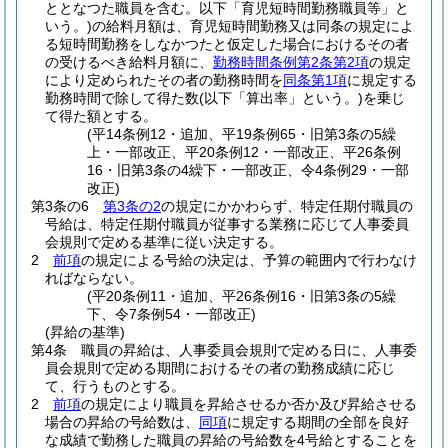
ととなつた職員を含む。以下「育児短時間勤務職員等」と
いう。)
の給料月額は、育児短時間勤務又は同条の規定によ
る短時間勤務をしなかつたと仮定した場合におけるその者
の受けるべき給料月額に、
勤務時間条例第2条第2項
の規定
により定められたその者の勤務時間を
同条第1項
に規定する
勤務時間で除して得た数
(以下「算出率」という。)
を乗じ
て得た額とする。
(平14条例12・追加、平19条例65・旧第3条の5繰
上・一部改正、平20条例12・一部改正、平26条例
16・旧第3条の4繰下・一部改正、令4条例29・一部
改正)
第3条の6
第3条の2
の規定にかかわらず、特定任期付職員の
号給は、特定任期付職員が従事する業務に応じて人事委員
会規則で定める基準に従い決定する。
2
前項
の規定による号給の決定は、予算の範囲内で行わなけ
ればならない。
(平20条例11・追加、平26条例16・旧第3条の5繰
下、令7条例54・一部改正)
(昇給の基準)
第4条
職員の昇給は、人事委員会規則で定める日に、人事委
員会規則で定める期間におけるその者の勤務成績に応じ
て、行うものとする。
2
前項
の規定により職員を昇給させるか否か及び昇給させる
場合の昇給の号給数は、
同項
に規定する期間の全部を良好
な成績で勤務した職員の昇給の号給数を4号給とすることを