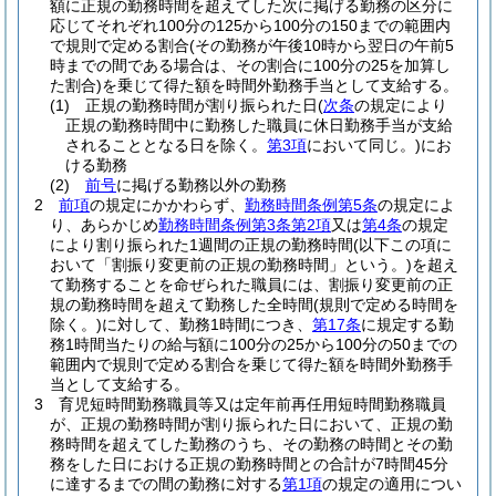
額に正規の勤務時間を超えてした次に掲げる勤務の区分に
応じてそれぞれ100分の125から100分の150までの範囲内
で規則で定める割合
(その勤務が午後10時から翌日の午前5
時までの間である場合は、その割合に100分の25を加算し
た割合)
を乗じて得た額を時間外勤務手当として支給する。
(1)
正規の勤務時間が割り振られた日
(
次条
の規定により
正規の勤務時間中に勤務した職員に休日勤務手当が支給
されることとなる日を除く。
第3項
において同じ。)
にお
ける勤務
(2)
前号
に掲げる勤務以外の勤務
2
前項
の規定にかかわらず、
勤務時間条例第5条
の規定によ
り、あらかじめ
勤務時間条例第3条第2項
又は
第4条
の規定
により割り振られた1週間の正規の勤務時間
(以下この項に
おいて「割振り変更前の正規の勤務時間」という。)
を超え
て勤務することを命ぜられた職員には、割振り変更前の正
規の勤務時間を超えて勤務した全時間
(規則で定める時間を
除く。)
に対して、勤務1時間につき、
第17条
に規定する勤
務1時間当たりの給与額に100分の25から100分の50までの
範囲内で規則で定める割合を乗じて得た額を時間外勤務手
当として支給する。
3
育児短時間勤務職員等又は定年前再任用短時間勤務職員
が、正規の勤務時間が割り振られた日において、正規の勤
務時間を超えてした勤務のうち、その勤務の時間とその勤
務をした日における正規の勤務時間との合計が7時間45分
に達するまでの間の勤務に対する
第1項
の規定の適用につい