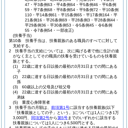
47・平3条例63・平4条例64・平5条例46・平6条例
59・平7条例68・平8条例54・平9条例72・平10条例
110・平14条例61・平15条例65・平17条例164・平
21条例16・平26条例69・平28条例3・平28条例44・
平29条例36・平30条例53・令5条例45・令6条例
55・令7条例54・一部改正)
(扶養手当)
第10条
扶養手当は、扶養親族のある職員のすべてに対して
支給する。
2
扶養手当の支給については、次に掲げる者で他に生計の途
がなく主としてその職員の扶養を受けているものを扶養親
族とする。
(1)
22歳に達する日以後の最初の3月31日までの間にある
子
(2)
22歳に達する日以後の最初の3月31日までの間にある
孫
(3)
60歳以上の父母及び祖父母
(4)
22歳に達する日以後の最初の3月31日までの間にある
弟妹
(5)
重度心身障害者
3
扶養手当の月額は、
前項第1号
に該当する扶養親族
(以下
「扶養親族としての子」という。)
については1人につき1万
3,000円、
同項第2号
から
第5号
までのいずれかに該当する
扶養親族については1人につき6,500円とする。