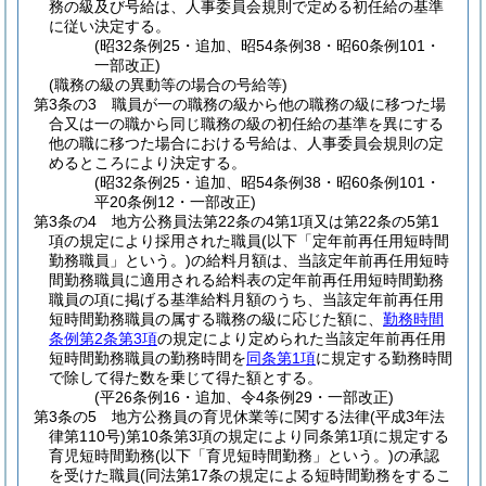
務の級及び号給は、人事委員会規則で定める初任給の基準
に従い決定する。
(昭32条例25・追加、昭54条例38・昭60条例101・
一部改正)
(職務の級の異動等の場合の号給等)
第3条の3
職員が一の職務の級から他の職務の級に移つた場
合又は一の職から同じ職務の級の初任給の基準を異にする
他の職に移つた場合における号給は、人事委員会規則の定
めるところにより決定する。
(昭32条例25・追加、昭54条例38・昭60条例101・
平20条例12・一部改正)
第3条の4
地方公務員法第22条の4第1項又は第22条の5第1
項の規定により採用された職員
(以下「定年前再任用短時間
勤務職員」という。)
の給料月額は、当該定年前再任用短時
間勤務職員に適用される給料表の定年前再任用短時間勤務
職員の項に掲げる基準給料月額のうち、当該定年前再任用
短時間勤務職員の属する職務の級に応じた額に、
勤務時間
条例第2条第3項
の規定により定められた当該定年前再任用
短時間勤務職員の勤務時間を
同条第1項
に規定する勤務時間
で除して得た数を乗じて得た額とする。
(平26条例16・追加、令4条例29・一部改正)
第3条の5
地方公務員の育児休業等に関する法律
(平成3年法
律第110号)
第10条第3項の規定により同条第1項に規定する
育児短時間勤務
(以下「育児短時間勤務」という。)
の承認
を受けた職員
(同法第17条の規定による短時間勤務をするこ