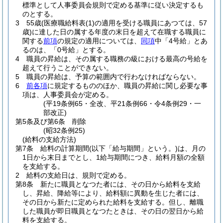
標準として人事委員会規則で定める基準に従い決定するも
のとする。
3
55歳
(医療職給料表
(1)
の適用を受ける職員にあつては、57
歳)
に達した日の属する年度の末日を超えて在職する職員に
関する
前項
の規定の適用については、
同項
中「4号給」とあ
るのは、「0号給」とする。
4
職員の昇給は、その属する職務の級における最高の号給を
超えて行うことができない。
5
職員の昇給は、予算の範囲内で行わなければならない。
6
前各項
に規定するもののほか、職員の昇給に関し必要な事
項は、人事委員会が定める。
(平19条例65・全改、平21条例66・令4条例29・一
部改正)
第5条及び第6条
削除
(昭32条例25)
(給料の支給方法)
第7条
給料の計算期間
(以下「給与期間」という。)
は、月の
1日から末日までとし、1給与期間につき、給料月額の全額
を支給する。
2
給料の支給日は、規則で定める。
第8条
新たに職員となつた者には、その日から給料を支給
し、昇給、降給等により、給料額に異動を生じた者には、
その日から新たに定められた給料を支給する。
但し、離職
した職員が即日職員となつたときは、その日の翌日から給
料を支給する。