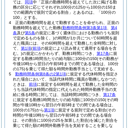
ては、
同項
中「正規の勤務時間を超えてした次に掲げる勤
務の区分に応じてそれぞれ100分の125から100分の150ま
での範囲内で規則で定める割合」とあるのは、「100分の
100」とする。
4
正規の勤務時間を超えて勤務することを命ぜられ、正規の
勤務時間を超えてした勤務
(
勤務時間条例第3条第1項
、
第4
条
及び
第5条
の規定に基づく週休日における勤務のうち規則
で定めるものを除く。)
の時間が1か月について60時間を超
えた職員には、その60時間を超えて勤務した全時間に対し
て、
第1項
(
前項
の規定により読み替えて適用する場合を含
む。)
の規定にかかわらず、勤務1時間につき、
第17条
に規
定する勤務1時間当たりの給与額に100分の150
(その勤務が
午後10時から翌日の午前5時までの間である場合は、100分
の175)
を乗じて得た額を時間外勤務手当として支給する。
5
勤務時間条例第8条の2第1項
に規定する代休時間を指定さ
れた場合において、当該代休時間に職員が勤務しなかつた
ときは、
前項
に規定する60時間を超えて勤務した全時間の
うち当該代休時間の指定に代えられた時間外勤務手当の支
給に係る時間に対しては、当該時間1時間につき、
第17条
に規定する勤務1時間当たりの給与額に100分の150
(その時
間が午後10時から翌日の午前5時までの間である場合は、
100分の175)
から
第1項
に規定する規則で定める割合
(その
時間が午後10時から翌日の午前5時までの間である場合
は、その割合に100分の25を加算した割合)
を減じた割合を
乗じて得た額の時間外勤務手当を支給することを要しな