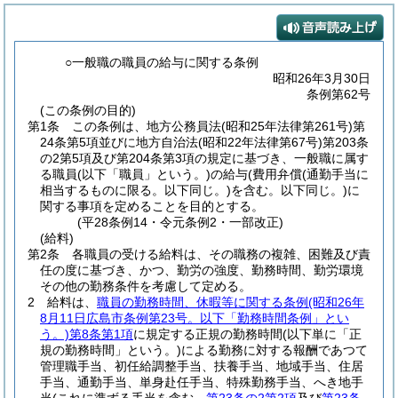
○一般職の職員の給与に関する条例
昭和26年3月30日
条例第62号
(この条例の目的)
第1条
この条例は、地方公務員法
(昭和25年法律第261号)
第
24条第5項並びに地方自治法
(昭和22年法律第67号)
第203条
の2第5項及び第204条第3項の規定に基づき、一般職に属す
る職員
(以下「職員」という。)
の給与
(費用弁償
(通勤手当に
相当するものに限る。以下同じ。)
を含む。以下同じ。)
に
関する事項を定めることを目的とする。
(平28条例14・令元条例2・一部改正)
(給料)
第2条
各職員の受ける給料は、その職務の複雑、困難及び責
任の度に基づき、かつ、勤労の強度、勤務時間、勤労環境
その他の勤務条件を考慮して定める。
2
給料は、
職員の勤務時間、休暇等に関する条例
(昭和26年
8月11日広島市条例第23号。以下「勤務時間条例」とい
う。)
第8条第1項
に規定する正規の勤務時間
(以下単に「正
規の勤務時間」という。)
による勤務に対する報酬であつて
管理職手当、初任給調整手当、扶養手当、地域手当、住居
手当、通勤手当、単身赴任手当、特殊勤務手当、へき地手