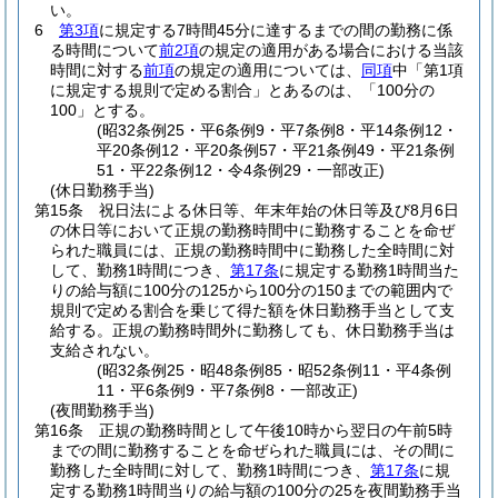
い。
6
第3項
に規定する7時間45分に達するまでの間の勤務に係
る時間について
前2項
の規定の適用がある場合における当該
時間に対する
前項
の規定の適用については、
同項
中「第1項
に規定する規則で定める割合」とあるのは、「100分の
100」とする。
(昭32条例25・平6条例9・平7条例8・平14条例12・
平20条例12・平20条例57・平21条例49・平21条例
51・平22条例12・令4条例29・一部改正)
(休日勤務手当)
第15条
祝日法による休日等、年末年始の休日等及び8月6日
の休日等において正規の勤務時間中に勤務することを命ぜ
られた職員には、正規の勤務時間中に勤務した全時間に対
して、勤務1時間につき、
第17条
に規定する勤務1時間当た
りの給与額に100分の125から100分の150までの範囲内で
規則で定める割合を乗じて得た額を休日勤務手当として支
給する。
正規の勤務時間外に勤務しても、休日勤務手当は
支給されない。
(昭32条例25・昭48条例85・昭52条例11・平4条例
11・平6条例9・平7条例8・一部改正)
(夜間勤務手当)
第16条
正規の勤務時間として午後10時から翌日の午前5時
までの間に勤務することを命ぜられた職員には、その間に
勤務した全時間に対して、勤務1時間につき、
第17条
に規
定する勤務1時間当りの給与額の100分の25を夜間勤務手当