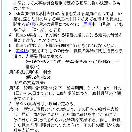
標準として人事委員会規則で定める基準に従い決定するも
のとする。
3
55歳
(医療職給料表
(1)
の適用を受ける職員にあつては、57
歳)
に達した日の属する年度の末日を超えて在職する職員に
関する
前項
の規定の適用については、
同項
中「4号給」とあ
るのは、「0号給」とする。
4
職員の昇給は、その属する職務の級における最高の号給を
超えて行うことができない。
5
職員の昇給は、予算の範囲内で行わなければならない。
6
前各項
に規定するもののほか、職員の昇給に関し必要な事
項は、人事委員会が定める。
(平19条例65・全改、平21条例66・令4条例29・一
部改正)
第5条及び第6条
削除
(昭32条例25)
(給料の支給方法)
第7条
給料の計算期間
(以下「給与期間」という。)
は、月の
1日から末日までとし、1給与期間につき、給料月額の全額
を支給する。
2
給料の支給日は、規則で定める。
第8条
新たに職員となつた者には、その日から給料を支給
し、昇給、降給等により、給料額に異動を生じた者には、
その日から新たに定められた給料を支給する。
但し、離職
した職員が即日職員となつたときは、その日の翌日から給
料を支給する。