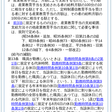
3
産業教育手当は、月額により支給するものとし、その額
は、産業教育手当を支給される者の給料月額の100分の10
に相当する額とする。
ただし、定時制通信教育手当を受け
る者に対する産業教育手当の月額は、その者の給料月額の
100分の6に相当する額とする。
4
前3項
に規定するもののほか、産業教育手当の支給範囲、
支給方法その他産業教育手当の支給に関して必要な事項
は、規則で定める。
(昭34条例4・追加、昭35条例37・旧第21条の2繰
下、昭39条例1・昭46条例73・昭50条例110・平14
条例12・平22条例30・一部改正、平29条例1・旧第
12条の3繰下、令4条例29・一部改正)
(給与の減額)
第13条
職員が勤務しないときは、
勤務時間条例第8条の2第
1項
に規定する代休時間、
勤務時間条例第9条
に規定する祝
日法による休日
(
勤務時間条例第10条第1項
の規定により代
休日を指定されて、当該休日に割り振られた勤務時間の全
部を勤務した職員にあつては、当該休日に代わる代休日。
以下「祝日法による休日等」という。)
、
勤務時間条例第9
条
に規定する年末年始の休日
(
勤務時間条例第10条第1項
の
規定により代休日を指定されて、当該休日に割り振られた
勤務時間の全部を勤務した職員にあつては、当該休日に代
わる代休日。以下「年末年始の休日等」という。)
及び
勤務
時間条例第9条
に規定する8月6日の休日
(
勤務時間条例第10
条第1項
の規定により代休日を指定されて、当該休日に割り