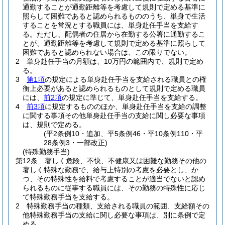
通勤することが通勤距離等を考慮して規則で定める基準に
照らして困難であると認められるもののうち、単身で生活
することを常況とする職員には、単身赴任手当を支給す
る。
ただし、配偶者の住居から在勤する公署に通勤するこ
とが、通勤距離等を考慮して規則で定める基準に照らして
困難であると認められない場合は、この限りでない。
2
単身赴任手当の月額は、10万円の範囲内で、規則で定め
る。
3
第1項
の規定による単身赴任手当を支給される職員との権
衡上必要があると認められるものとして規則で定める職員
には、
前2項
の規定に準じて、単身赴任手当を支給する。
4
前3項
に規定するもののほか、単身赴任手当を支給の調整
に関する事項その他単身赴任手当の支給に関し必要な事項
は、規則で定める。
(平2条例10・追加、平5条例46・平10条例110・平
28条例3・一部改正)
(特殊勤務手当)
第12条
著しく危険、不快、不健康又は困難な勤務その他の
著しく特殊な勤務で、給与上特別の考慮を必要とし、か
つ、その特殊性を給料で考慮することが適当でないと認め
られるものに従事する職員には、その勤務の特殊性に応じ
て特殊勤務手当を支給する。
2
特殊勤務手当の種類、支給される職員の範囲、支給額その
他特殊勤務手当の支給に関し必要な事項は、別に条例で定
める。