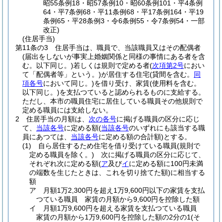
昭55条例18・昭57条例10・昭60条例101・平4条例
64・平7条例68・平11条例68・平17条例164・平19
条例65・平28条例3・令6条例55・令7条例54・一部
改正)
(住居手当)
第11条の3
住居手当は、職員で、当該職員又はその配偶者
(届出をしないが事実上婚姻関係と同様の事情にある者を含
む。以下同じ。)
若しくは規則で定める者
(
次項第2号
におい
て「配偶者等」という。)
が居住する住宅
(貸間を含む。
同
項各号
において同じ。)
を借り受け、家賃
(使用料を含む。
以下同じ。)
を支払つていると認められるものに支給する。
ただし、本市の職員住宅に居住している職員その他規則で
定める職員には支給しない。
2
住居手当の月額は、
次の各号
に掲げる職員の区分に応じ
て、
当該各号
に定める額
(
当該各号
のいずれにも該当する職
員にあつては、
当該各号
に定める額の合計額)
とする。
(1)
自ら居住するため住宅を借り受けている職員
(規則で
定める職員を除く。)
次に掲げる職員の区分に応じて、
それぞれ次に定める額
(
ア
及び
イ
に定める額に100円未満
の端数を生じたときは、これを切り捨てた額)
に相当する
額
ア
月額1万2,300円を超え1万9,600円以下の家賃を支払
つている職員 家賃の月額から9,600円を控除した額
イ
月額1万9,600円を超える家賃を支払つている職員
家賃の月額から1万9,600円を控除した額の2分の1
(そ