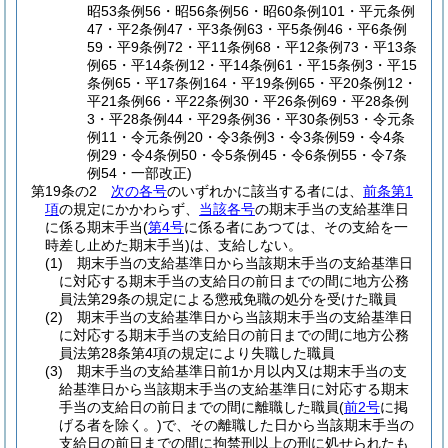
昭53条例56・昭56条例56・昭60条例101・平元条例
47・平2条例47・平3条例63・平5条例46・平6条例
59・平9条例72・平11条例68・平12条例73・平13条
例65・平14条例12・平14条例61・平15条例3・平15
条例65・平17条例164・平19条例65・平20条例12・
平21条例66・平22条例30・平26条例69・平28条例
3・平28条例44・平29条例36・平30条例53・令元条
例11・令元条例20・令3条例3・令3条例59・令4条
例29・令4条例50・令5条例45・令6条例55・令7条
例54・一部改正)
第19条の2
次の各号
のいずれかに該当する者には、
前条第1
項
の規定にかかわらず、
当該各号
の期末手当の支給基準日
に係る期末手当
(
第4号
に係る者にあつては、その支給を一
時差し止めた期末手当)
は、支給しない。
(1)
期末手当の支給基準日から当該期末手当の支給基準日
に対応する期末手当の支給日の前日までの間に地方公務
員法第29条の規定による懲戒免職の処分を受けた職員
(2)
期末手当の支給基準日から当該期末手当の支給基準日
に対応する期末手当の支給日の前日までの間に地方公務
員法第28条第4項の規定により失職した職員
(3)
期末手当の支給基準日前1か月以内又は期末手当の支
給基準日から当該期末手当の支給基準日に対応する期末
手当の支給日の前日までの間に離職した職員
(
前2号
に掲
げる者を除く。)
で、その離職した日から当該期末手当の
支給日の前日までの間に拘禁刑以上の刑に処せられたも