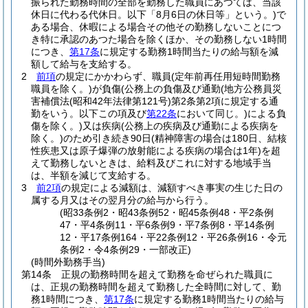
振られた勤務時間の全部を勤務した職員にあつては、当該
休日に代わる代休日。以下「8月6日の休日等」という。)
で
ある場合、休暇による場合その他その勤務しないことにつ
き特に承認のあつた場合を除くほか、その勤務しない1時間
につき、
第17条
に規定する勤務1時間当たりの給与額を減
額して給与を支給する。
2
前項
の規定にかかわらず、職員
(定年前再任用短時間勤務
職員を除く。)
が負傷
(公務上の負傷及び通勤
(地方公務員災
害補償法
(昭和42年法律第121号)
第2条第2項に規定する通
勤をいう。以下この項及び
第22条
において同じ。)
による負
傷を除く。)
又は疾病
(公務上の疾病及び通勤による疾病を
除く。)
のため引き続き90日
(精神障害の場合は180日、結核
性疾患又は原子爆弾の放射能による疾病の場合は1年)
を超
えて勤務しないときは、給料及びこれに対する地域手当
は、半額を減じて支給する。
3
前2項
の規定による減額は、減額すべき事実の生じた日の
属する月又はその翌月分の給与から行う。
(昭33条例2・昭43条例52・昭45条例48・平2条例
47・平4条例11・平6条例9・平7条例8・平14条例
12・平17条例164・平22条例12・平26条例16・令元
条例2・令4条例29・一部改正)
(時間外勤務手当)
第14条
正規の勤務時間を超えて勤務を命ぜられた職員に
は、正規の勤務時間を超えて勤務した全時間に対して、勤
務1時間につき、
第17条
に規定する勤務1時間当たりの給与