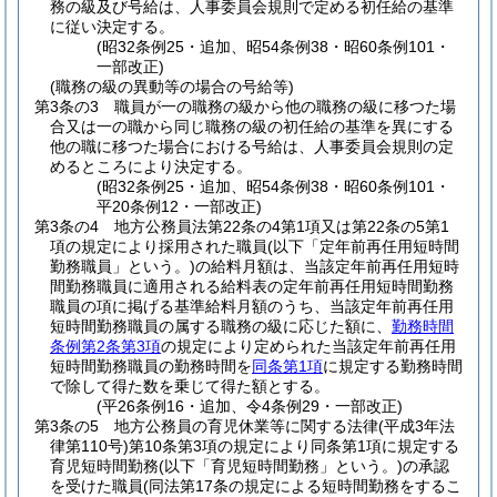
務の級及び号給は、人事委員会規則で定める初任給の基準
に従い決定する。
(昭32条例25・追加、昭54条例38・昭60条例101・
一部改正)
(職務の級の異動等の場合の号給等)
第3条の3
職員が一の職務の級から他の職務の級に移つた場
合又は一の職から同じ職務の級の初任給の基準を異にする
他の職に移つた場合における号給は、人事委員会規則の定
めるところにより決定する。
(昭32条例25・追加、昭54条例38・昭60条例101・
平20条例12・一部改正)
第3条の4
地方公務員法第22条の4第1項又は第22条の5第1
項の規定により採用された職員
(以下「定年前再任用短時間
勤務職員」という。)
の給料月額は、当該定年前再任用短時
間勤務職員に適用される給料表の定年前再任用短時間勤務
職員の項に掲げる基準給料月額のうち、当該定年前再任用
短時間勤務職員の属する職務の級に応じた額に、
勤務時間
条例第2条第3項
の規定により定められた当該定年前再任用
短時間勤務職員の勤務時間を
同条第1項
に規定する勤務時間
で除して得た数を乗じて得た額とする。
(平26条例16・追加、令4条例29・一部改正)
第3条の5
地方公務員の育児休業等に関する法律
(平成3年法
律第110号)
第10条第3項の規定により同条第1項に規定する
育児短時間勤務
(以下「育児短時間勤務」という。)
の承認
を受けた職員
(同法第17条の規定による短時間勤務をするこ