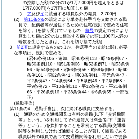
の控除した額の2分の1が1万7,000円を超えるときは、
1万7,000円)
を1万円に加算した額
ウ
ア
及び
イ
に該当する職員以外の職員 2,700円
(2)
第11条の5
の規定により単身赴任手当を支給される職
員で、配偶者等が居住するための住宅
(規則で定める住宅
を除く。)
を借り受けているもの
前号
の規定の例により
算出した額の2分の1に相当する額
(その額に100円未満の
端数を生じたときは、これを切り捨てた額)
3
前2項
に規定するもののほか、住居手当の支給に関し必要
な事項は、規則で定める。
(昭46条例105・追加、昭48条例113・昭49条例67・
昭50条例110・昭51条例66・昭52条例71・昭53条例
56・昭54条例58・昭56条例56・昭58条例50・昭60
条例101・昭62条例41・昭63条例41・平元条例47・
平2条例47・平4条例64・平5条例46・平7条例68・
平9条例72・平10条例110・平12条例73・平21条例
66・平26条例16・平28条例44・令6条例55・一部改
正)
(通勤手当)
第11条の4
通勤手当は、次に掲げる職員に支給する。
(1)
通勤のため交通機関又は有料の道路
(以下「交通機関
等」という。)
を利用してその運賃又は料金
(以下「運賃
等」という。)
を負担することを常例とする職員
(交通機
関等を利用しなければ通勤することが著しく困難である
職員以外の職員であつて交通機関等を利用しないで徒歩