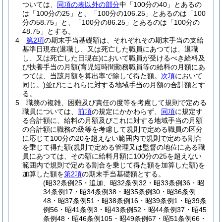
ついては、
同項の表以外の部分
中「100分の40」とあるの
は「100分の25」と、「100分の106.25」とあるのは「100
分の58.75」と、「100分の86.25」とあるのは「100分の
48.75」とする。
4
第2項
の期末手当基礎額は、それぞれその期末手当の支給
基準日現在
(退職し、又は死亡した職員にあつては、退職
し、又は死亡した日現在)
において職員が受けるべき給料及
び扶養手当の月額
(育児短時間勤務職員等の給料の月額にあ
つては、当該月額を算出率で除して得た額。
次項
において
同じ。)
並びにこれらに対する地域手当の月額の合計額とす
る。
5
職務の複雑、困難及び責任の度等を考慮して規則で定める
職員については、
前項
の規定にかかわらず、
同項
に規定す
る合計額に、給料の月額及びこれに対する地域手当の月額
の合計額に職務の級等を考慮して規則で定める職員の区分
に応じて100分の20を超えない範囲内で規則で定める割合
を乗じて得た額
(規則で定める管理又は監督の地位にある職
員にあつては、その額に給料月額に100分の25を超えない
範囲内で規則で定める割合を乗じて得た額を加算した額)
を
加算した額を
第2項
の期末手当基礎額とする。
(昭32条例25・追加、昭32条例32・昭33条例36・昭
34条例17・昭34条例38・昭35条例30・昭36条例
48・昭37条例51・昭38条例16・昭39条例1・昭39条
例56・昭41条例3・昭43条例52・昭44条例37・昭45
条例48・昭46条例105・昭49条例67・昭51条例66・