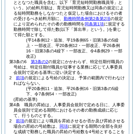
ととなつた職員を含む。以下「育児短時間勤務職員等」と
いう。)
の給料月額は、育児短時間勤務又は同条の規定によ
る短時間勤務をしなかつたと仮定した場合におけるその者
の受けるべき給料月額に、
勤務時間条例第2条第2項
の規定
により定められたその者の勤務時間を
同条第1項
に規定する
勤務時間で除して得た数
(以下「算出率」という。)
を乗じ
て得た額とする。
(平14条例12・追加、平19条例65・旧第3条の5繰
上・一部改正、平20条例12・一部改正、平26条例
16・旧第3条の4繰下・一部改正、令4条例29・一部
改正)
第3条の6
第3条の2
の規定にかかわらず、特定任期付職員の
号給は、特定任期付職員が従事する業務に応じて人事委員
会規則で定める基準に従い決定する。
2
前項
の規定による号給の決定は、予算の範囲内で行わなけ
ればならない。
(平20条例11・追加、平26条例16・旧第3条の5繰
下、令7条例54・一部改正)
(昇給の基準)
第4条
職員の昇給は、人事委員会規則で定める日に、人事委
員会規則で定める期間におけるその者の勤務成績に応じ
て、行うものとする。
2
前項
の規定により職員を昇給させるか否か及び昇給させる
場合の昇給の号給数は、
同項
に規定する期間の全部を良好
な成績で勤務した職員の昇給の号給数を4号給とすることを