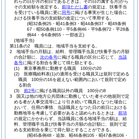
れらの日が月の初日であるときは、その日の属する月)
から
その支給額を改定する。
前項ただし書
の規定は、扶養手当
を受けている職員に更に
同号
に掲げる事実が生じた場合に
おける扶養手当の支給額の改定について準用する。
(昭32条例25・昭41条例3・昭44条例37・昭49条例
67・昭50条例110・平5条例46・平9条例72・平28条
例44・令6条例55・一部改正)
(地域手当)
第11条の2
職員には、地域手当を支給する。
2
地域手当の月額は、給料、管理職手当及び扶養手当の月額
の合計額に、
次の各号
に掲げる職員の区分に応じて、
当該
各号
に掲げる割合を乗じて得た額とする。
(1)
東京事務所に勤務する職員 100分の20
(2)
医療職給料表
(1)
の適用を受ける職員又は規則で定める
職員 100分の16を超えない範囲内において規則で定め
る割合
(3)
前2号
に掲げる職員以外の職員 100分の8
3
国又は他の地方公共団体に勤務していた者その他規則で定
める者が人事交流等により引き続いて職員となつた場合に
おいて、任用の事情、当該職員となつた日の前日における
勤務地等を考慮して必要があると認められるときは、
前項
の規定にかかわらず、当該職員に係る地域手当の額は、給
料、管理職手当及び扶養手当の月額の合計額に、規則で定
める支給割合を乗じて得た額とすることができる。
(昭45条例48・追加、昭46条例105・昭47条例106・