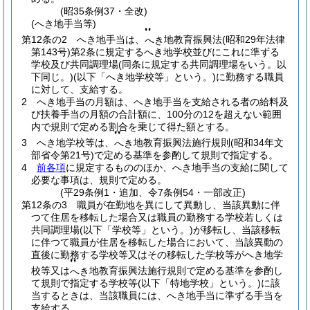
(昭35条例37・全改)
(へき地手当等)
❜❜
第12条の2
へき地手当は、
地教育振興法
(昭和29年法律
へき
第143号)
第2条に規定するへき地学校並びにこれに準ずる
学校及び共同調理場
(同条に規定する共同調理場をいう。以
下同じ。)
(以下「へき地学校等」という。)
に勤務する職員
に対して、支給する。
2
へき地手当の月額は、へき地手当を支給される者の給料及
び扶養手当の月額の合計額に、100分の12を超えない範囲
内で規則で定める割合を乗じて得た額とする。
❜❜
3
へき地学校等は、
地教育振興法施行規則
(昭和34年文
へき
部省令第21号)
で定める基準を参酌して規則で指定する。
4
前各項
に規定するもののほか、へき地手当の支給に関して
必要な事項は、規則で定める。
(平29条例1・追加、令7条例54・一部改正)
第12条の3
職員が在勤地を異にして異動し、当該異動に伴
つて住居を移転した場合又は職員の勤務する学校若しくは
共同調理場
(以下「学校等」という。)
が移転し、当該移転
に伴つて職員が住居を移転した場合において、当該異動の
直後に勤務する学校等又はその移転した学校等がへき地学
❜❜
校等又は
地教育振興法施行規則で定める基準を参酌し
へき
て規則で指定する学校等
(以下「特地学校」という。)
に該
当するときは、当該職員には、へき地手当に準ずる手当を
支給する。