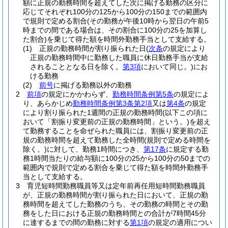
額に正規の勤務時間を超えてした次に掲げる勤務の区分に
応じてそれぞれ100分の125から100分の150までの範囲内
で規則で定める割合
(その勤務が午後10時から翌日の午前5
時までの間である場合は、その割合に100分の25を加算し
た割合)
を乗じて得た額を時間外勤務手当として支給する。
(1)
正規の勤務時間が割り振られた日
(
次条
の規定により
正規の勤務時間中に勤務した職員に休日勤務手当が支給
されることとなる日を除く。
第3項
において同じ。)
にお
ける勤務
(2)
前号
に掲げる勤務以外の勤務
2
前項
の規定にかかわらず、
勤務時間条例第5条
の規定によ
り、あらかじめ
勤務時間条例第3条第2項
又は
第4条
の規定
により割り振られた1週間の正規の勤務時間
(以下この項に
おいて「割振り変更前の正規の勤務時間」という。)
を超え
て勤務することを命ぜられた職員には、割振り変更前の正
規の勤務時間を超えて勤務した全時間
(規則で定める時間を
除く。)
に対して、勤務1時間につき、
第17条
に規定する勤
務1時間当たりの給与額に100分の25から100分の50までの
範囲内で規則で定める割合を乗じて得た額を時間外勤務手
当として支給する。
3
育児短時間勤務職員等又は定年前再任用短時間勤務職員
が、正規の勤務時間が割り振られた日において、正規の勤
務時間を超えてした勤務のうち、その勤務の時間とその勤
務をした日における正規の勤務時間との合計が7時間45分
に達するまでの間の勤務に対する
第1項
の規定の適用につい