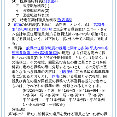
(4)
医療職給料表
(
別表第4
)
ア
医療職給料表
(1)
イ
医療職給料表
(2)
ウ
医療職給料表
(3)
(5)
特定任期付職員給料表
(
別表第5
)
2
前項
の給料表
(以下単に「給料表」という。)
は、
第23条
、
附則第3項
及び
附則第4項
に規定する職員並びにパートタイ
ム会計年度任用職員
(地方公務員法第22条の2第1項第1号に
掲げる職員をいう。以下同じ。)
以外の全ての職員に適用す
る。
3
職員
(
一般職の任期付職員の採用に関する条例
(平成20年広
島市条例第11号)
第2条第1項
の規定により任期を定めて採
用された職員
(以下「特定任期付職員」という。)
を除く。)
の職務は、その複雑、困難及び責任の度に基づきこれを給
料表に定める職務の級に分類するものとし、その分類の基
準となるべき職務の内容は、
別表第6
に定める級別基準職務
表に定めるとおりとし、
同表
に掲げる職務とその複雑、困
難及び責任の度が同程度の職務で人事委員会規則で定める
ものは、それぞれの職務の級に分類されるものとする。
(昭32条例25・全改、昭41条例3・昭41条例64・昭
42条例4・昭54条例38・昭60条例101・平6条例9・
平20条例11・平21条例66・平28条例3・平29条例
1・令元条例2・一部改正)
(初任給)
第3条の2
新たに給料表の適用を受ける職員となつた者の職