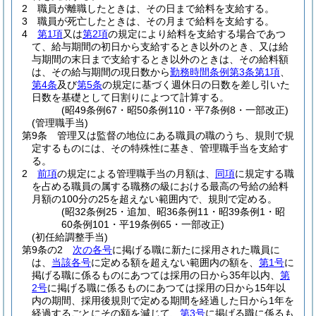
2
職員が離職したときは、その日まで給料を支給する。
3
職員が死亡したときは、その月まで給料を支給する。
4
第1項
又は
第2項
の規定により給料を支給する場合であつ
て、給与期間の初日から支給するとき以外のとき、又は給
与期間の末日まで支給するとき以外のときは、その給料額
は、その給与期間の現日数から
勤務時間条例第3条第1項
、
第4条
及び
第5条
の規定に基づく週休日の日数を差し引いた
日数を基礎として日割りによつて計算する。
(昭49条例67・昭50条例110・平7条例8・一部改正)
(管理職手当)
第9条
管理又は監督の地位にある職員の職のうち、規則で規
定するものには、その特殊性に基き、管理職手当を支給す
る。
2
前項
の規定による管理職手当の月額は、
同項
に規定する職
を占める職員の属する職務の級における最高の号給の給料
月額の100分の25を超えない範囲内で、規則で定める。
(昭32条例25・追加、昭36条例11・昭39条例1・昭
60条例101・平19条例65・一部改正)
(初任給調整手当)
第9条の2
次の各号
に掲げる職に新たに採用された職員に
は、
当該各号
に定める額を超えない範囲内の額を、
第1号
に
掲げる職に係るものにあつては採用の日から35年以内、
第
2号
に掲げる職に係るものにあつては採用の日から15年以
内の期間、採用後規則で定める期間を経過した日から1年を
経過するごとにその額を減じて、
第3号
に掲げる職に係るも