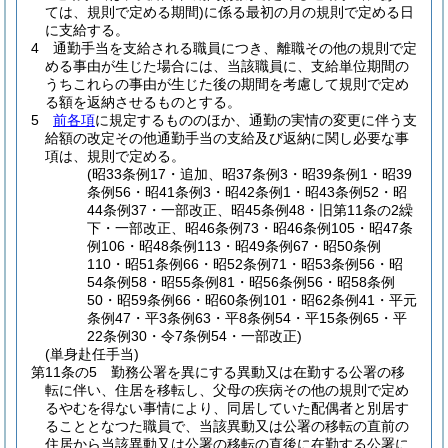
ては、規則で定める期間)
に係る最初の月の規則で定める日
に支給する。
4
通勤手当を支給される職員につき、離職その他の規則で定
める事由が生じた場合には、当該職員に、支給単位期間の
うちこれらの事由が生じた後の期間を考慮して規則で定め
る額を返納させるものとする。
5
前各項
に規定するもののほか、通勤の実情の変更に伴う支
給額の改定その他通勤手当の支給及び返納に関し必要な事
項は、規則で定める。
(昭33条例17・追加、昭37条例3・昭39条例1・昭39
条例56・昭41条例3・昭42条例1・昭43条例52・昭
44条例37・一部改正、昭45条例48・旧第11条の2繰
下・一部改正、昭46条例73・昭46条例105・昭47条
例106・昭48条例113・昭49条例67・昭50条例
110・昭51条例66・昭52条例71・昭53条例56・昭
54条例58・昭55条例81・昭56条例56・昭58条例
50・昭59条例66・昭60条例101・昭62条例41・平元
条例47・平3条例63・平8条例54・平15条例65・平
22条例30・令7条例54・一部改正)
(単身赴任手当)
第11条の5
勤務公署を異にする異動又は在勤する公署の移
転に伴い、住居を移転し、父母の疾病その他の規則で定め
るやむを得ない事情により、同居していた配偶者と別居す
ることとなつた職員で、当該異動又は公署の移転の直前の
住居から当該異動又は公署の移転の直後に在勤する公署に