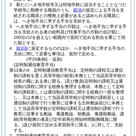
2
新たにへき地学校等又は特地学校に該当することとなつた
学校等に勤務する職員のうち、
前項
の規定による手当を支
給される職員との権衡上必要があると認められる職員に
は、へき地手当に準ずる手当を支給する。
3
へき地手当に準ずる手当の月額は、へき地手当に準ずる手
当を支給される者の給料及び扶養手当の月額の合計額に、
100分の2を超えない範囲内で規則で定める割合を乗じて得
た額とする。
4
前3項
に規定するもののほか、へき地手当に準ずる手当の
支給に関して必要な事項は、規則で定める。
(平29条例1・追加)
(定時制通信教育手当)
第12条の4
定時制通信教育手当は、定時制の課程又は通信
制の課程を置く高等学校の校長
(本務として当該高等学校の
校長の職にある者に限る。)
及び教員
(定時制の課程又は通
信制の課程に関する校務を整理する教頭、本務として定時
制の課程若しくは通信制の課程に関する校務の一部を整理
し、又は本務として当該高等学校が定時制の課程若しくは
通信制の課程で行う教育に従事する主幹教諭並びに本務と
して当該高等学校が定時制の課程又は通信制の課程で行う
教育に従事する教諭、養護教諭、助教諭、養護助教諭、講
師
(常時勤務の者及び定年前再任用短時間勤務職員に限
る。)
及び規則で定める実習助手に限る。)
に対して、支給
する。
2
定時制通信教育手当は、月額により支給するものとし、そ