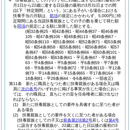
4
扶養親族としての子のうちに15歳に達する日後の最初の4
月1日から22歳に達する日以後の最初の3月31日までの間
(以下「特定期間」という。)
にある子がいる場合における
扶養手当の月額は、
前項
の規定にかかわらず、5,000円に特
定期間にある当該扶養親族としての子の数を乗じて得た額
を
同項
の規定による額に加算した額とする。
(昭32条例25・昭42条例1・昭44条例37・昭46条例
105・昭47条例106・昭48条例113・昭49条例67・
昭50条例110・昭51条例66・昭52条例71・昭53条例
56・昭54条例58・昭55条例81・昭56条例56・昭57
条例47・昭58条例50・昭59条例66・昭60条例101・
昭61条例49・昭63条例41・平元条例47・平3条例
63・平4条例64・平5条例46・平6条例59・平7条例
68・平8条例54・平9条例72・平10条例110・平12条
例73・平14条例61・平15条例65・平17条例164・平
18条例81・平28条例44・令6条例55・一部改正)
第11条
新たに職員となつた者に扶養親族がある場合又は職
員に
次の各号
のいずれかに掲げる事実が生じた場合におい
ては、その職員は、直ちにその旨を任命権者に届け出なけ
ればならない。
(1)
新たに扶養親族としての要件を具備するに至つた者が
ある場合
(2)
扶養親族としての要件を欠くに至つた者がある場合
(扶養親族としての子又は
前条第2項第2号
若しくは
第4号
に該当する扶養親族が、22歳に達した日以後の最初の3