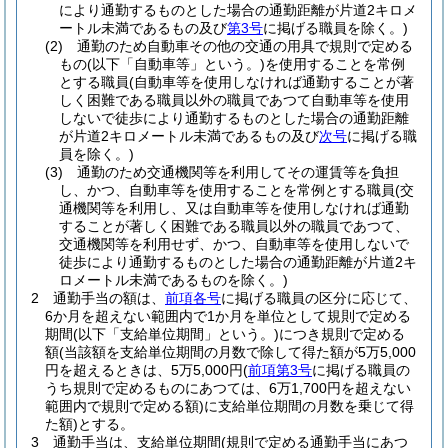
により通勤するものとした場合の通勤距離が片道2キロメ
ートル未満であるもの及び
第3号
に掲げる職員を除く。)
(2)
通勤のため自動車その他の交通の用具で規則で定める
もの
(以下「自動車等」という。)
を使用することを常例
とする職員
(自動車等を使用しなければ通勤することが著
しく困難である職員以外の職員であつて自動車等を使用
しないで徒歩により通勤するものとした場合の通勤距離
が片道2キロメートル未満であるもの及び
次号
に掲げる職
員を除く。)
(3)
通勤のため交通機関等を利用してその運賃等を負担
し、かつ、自動車等を使用することを常例とする職員
(交
通機関等を利用し、又は自動車等を使用しなければ通勤
することが著しく困難である職員以外の職員であつて、
交通機関等を利用せず、かつ、自動車等を使用しないで
徒歩により通勤するものとした場合の通勤距離が片道2キ
ロメートル未満であるものを除く。)
2
通勤手当の額は、
前項各号
に掲げる職員の区分に応じて、
6か月を超えない範囲内で1か月を単位として規則で定める
期間
(以下「支給単位期間」という。)
につき規則で定める
額
(当該額を支給単位期間の月数で除して得た額が5万5,000
円を超えるときは、5万5,000円
(
前項第3号
に掲げる職員の
うち規則で定めるものにあつては、6万1,700円を超えない
範囲内で規則で定める額)
に支給単位期間の月数を乗じて得
た額)
とする。
3
通勤手当は、支給単位期間
(規則で定める通勤手当にあつ