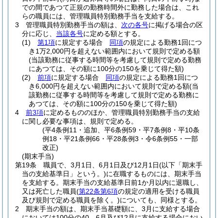
での間であつて正規の勤務時間外に勤務した場合は、これ
らの職員には、管理職員特別勤務手当を支給する。
3
管理職員特別勤務手当の額は、
次の各号
に掲げる場合の区
分に応じ、
当該各号
に定める額とする。
(1)
第1項
に規定する場合
同項
の規定による勤務1回につ
き1万2,000円を超えない範囲内において規則で定める額
(当該勤務に従事する時間等を考慮して規則で定める勤務
にあつては、その額に100分の150を乗じて得た額)
(2)
前項
に規定する場合
同項
の規定による勤務1回につ
き6,000円を超えない範囲内において規則で定める額
(当
該勤務に従事する時間等を考慮して規則で定める勤務に
あつては、その額に100分の150を乗じて得た額)
4
前3項
に定めるもののほか、管理職員特別勤務手当の支給
に関し必要な事項は、規則で定める。
(平4条例11・追加、平6条例59・平7条例8・平10条
例18・平21条例66・平28条例3・令6条例55・一部
改正)
(期末手当)
第19条
職員で、3月1日、6月1日及び12月1日
(以下「期末手
当の支給基準日」という。)
に在職するものには、期末手当
を支給する。
期末手当の支給基準日前1か月以内に退職し、
又は死亡した職員
(
第22条第6項
の規定の適用を受ける職員
及び規則で定める職員を除く。)
についても、同様とする。
2
期末手当の額は、期末手当基礎額に、3月に支給する場合
においては100分の40、6月及び12月に支給する場合におい