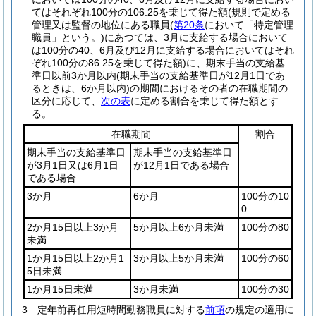
てはそれぞれ100分の106.25を乗じて得た額
(規則で定める
管理又は監督の地位にある職員
(
第20条
において「特定管理
職員」という。)
にあつては、3月に支給する場合において
は100分の40、6月及び12月に支給する場合においてはそれ
ぞれ100分の86.25を乗じて得た額)
に、期末手当の支給基
準日以前3か月以内
(期末手当の支給基準日が12月1日であ
るときは、6か月以内)
の期間におけるその者の在職期間の
区分に応じて、
次の表
に定める割合を乗じて得た額とす
る。
在職期間
割合
期末手当の支給基準日
期末手当の支給基準日
が3月1日又は6月1日
が12月1日である場合
である場合
3か月
6か月
100分の10
0
2か月15日以上3か月
5か月以上6か月未満
100分の80
未満
1か月15日以上2か月1
3か月以上5か月未満
100分の60
5日未満
1か月15日未満
3か月未満
100分の30
3
定年前再任用短時間勤務職員に対する
前項
の規定の適用に