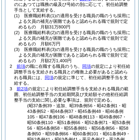
のにあつては職務の級及び号給の別に応じて、初任給調整
手当として支給する。
(1)
医療職給料表
(1)
の適用を受ける職員の職のうち採用に
よる欠員の補充が困難であると認められる職で規則で定
めるもの 月額31万800円
(2)
医療職給料表
(2)
の適用を受ける職員の職のうち採用に
よる欠員の補充が困難であると認められる職で規則で定
めるもの 月額6万円
(3)
医療職給料表
(3)
の適用を受ける職員の職のうち採用に
よる欠員の補充が困難であると認められる職で規則で定
めるもの 月額2万1,400円
2
前項
の職に在職する職員のうち、
同項
の規定により初任給
調整手当を支給される職員との権衡上必要があると認めら
れる職員には、
同項
の規定に準じて、初任給調整手当を支
給する。
3
前2項
の規定により初任給調整手当を支給される職員の範
囲、初任給調整手当の支給期間及び支給額その他初任給調
整手当の支給に関し必要な事項は、規則で定める。
(昭37条例39・追加、昭39条例56・昭42条例1・昭
43条例52・昭44条例37・昭45条例48・昭46条例
105・昭47条例106・昭48条例113・昭49条例67・
昭50条例110・昭51条例66・昭52条例71・昭53条例
56・昭54条例58・昭55条例81・昭56条例56・昭58
条例50・昭59条例66・昭60条例101・昭61条例49・
昭62条例41・昭63条例41・平元条例47・平2条例