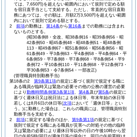
ては、7,650円)
を超えない範囲内において規則で定める額
を宿日直手当として支給する。
ただし、常直的な宿日直勤
務にあつては、その額は、月額2万3,500円を超えない範囲
内において規則で定める額とする。
2
前項
の勤務は、
第14条
から
第16条
までの勤務には含まれ
ないものとする。
(昭30条例8・全改、昭38条例16・昭39条例56・昭
42条例50・昭45条例48・昭48条例51・昭48条例
113・昭49条例67・昭51条例66・昭56条例56・昭
61条例49・平3条例63・平4条例58・平4条例64・平
6条例59・平7条例8・平7条例68・平8条例54・平9
条例72・平10条例110・平11条例68・平12条例73・
平30条例53・令7条例54・一部改正)
(管理職員特別勤務手当)
第18条の2
第9条第1項
の規定に基づく規則で規定する職に
ある職員が臨時又は緊急の必要その他の公務の運営の必要
により
勤務時間条例第3条第1項
、
第4条
及び
第5条
の規定に
基づく週休日又は祝日法による休日等、年末年始の休日等
若しくは8月6日の休日等
(
次項
において「週休日等」とい
う。)
に勤務した場合は、これらの職員には、管理職員特別
勤務手当を支給する。
2
前項
に規定する場合のほか、
第9条第1項
の規定に基づく
規則で規定する職にある職員が災害への対処その他の臨時
又は緊急の必要により週休日等以外の日の午後10時から翌
日の午前5時
(同日が週休日等の場合は、同日の午前零時)
ま