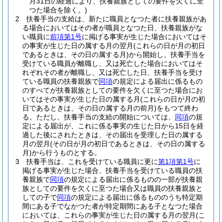
月31日の経過により、扶養親族としての要件を欠くに至
つた場合を除く。)
2
扶養手当の支給は、新たに職員となつた者に扶養親族があ
る場合においてはその者が職員となつた日、扶養親族がな
い職員に
前項第1号
に掲げる事実が生じた場合においてはそ
の事実が生じた日の属する月の翌月
(これらの日が月の初日
であるときは、その日の属する月)
から開始し、扶養手当を
受けている職員が離職し、又は死亡した場合においてはそ
れぞれその者が離職し、又は死亡した日、扶養手当を受け
ている職員の扶養親族で
同項
の規定による届出に係るもの
のすべてが扶養親族としての要件を欠くに至つた場合にお
いてはその事実が生じた日の属する月
(これらの日が月の初
日であるときは、その日の属する月の前月)
をもつて終わ
る。
ただし、扶養手当の支給の開始については、
同項
の規
定による届出が、これに係る事実の生じた日から15日を経
過した後にされたときは、その届出を受理した日の属する
月の翌月
(その日が月の初日であるときは、その日の属する
月)
から行うものとする。
3
扶養手当は、これを受けている職員に更に
第1項第1号
に
掲げる事実が生じた場合、扶養手当を受けている職員の扶
養親族で
同項
の規定による届出に係るものの一部が扶養親
族としての要件を欠くに至つた場合又は職員の扶養親族と
しての子で
同項
の規定による届出に係るもののうち特定期
間にある子でなかつた者が特定期間にある子となつた場合
においては、これらの事実が生じた日の属する月の翌月
(こ