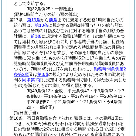
として支給する。
(昭32条例25・一部改正)
(勤務1時間当たりの給与額の算出)
第17条
第13条
から
前条
までに規定する勤務1時間当たりの
給与額は、
第13条
に規定する勤務1時間当たりの給与額に
あつては給料の月額及びこれに対する地域手当の月額の合
計額に、
前3条
に規定する勤務1時間当たりの給与額にあつ
ては給料の月額及びこれに対する地域手当の月額、初任給
調整手当の月額並びに規則で定める特殊勤務手当の月額の
合計額にそれぞれ12を乗じ、その額を1週間当たりの勤務
時間に52を乗じたものから7時間45分に17を乗じたもの
(育
児短時間勤務職員等及び定年前再任用短時間勤務職員にあ
つては、7時間45分に17を乗じたものに、
勤務時間条例第2
条第2項
又は
第3項
の規定により定められたその者の勤務時
間を
同条第1項
に規定する勤務時間で除して得た数を乗じた
もの)
を減じたもので除して得た額とする。
(昭49条例12・全改、平元条例47・平3条例63・平7
条例68・平14条例12・平17条例164・平20条例12・
平20条例57・平21条例49・平21条例51・令4条例
29・一部改正)
(宿日直手当)
第18条
宿日直勤務を命ぜられた職員には、その勤務1回に
つき、5,100円
(執務が行われる時間が執務が通常行われる
日の執務時間の2分の1に相当する時間である日で規則で定
めるものに退庁時から引き続いて行われる宿直勤務にあつ