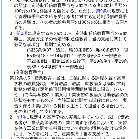
の額は、定時制通信教育手当を支給される者の給料月額の
100分の10に相当する額とする。
ただし、
第9条
の規定によ
り管理職手当の支給を受ける者に対する定時制通信教育手
当の月額は、その者の給料月額の100分の8に相当する額と
する。
3
前2項
に規定するもののほか、定時制通信教育手当の支給
範囲、支給方法その他定時制通信教育手当の支給に関して
必要な事項は、規則で定める。
(昭35条例37・追加、昭39条例56・昭46条例73・昭
55条例18・平14条例12・平22条例30・一部改正、
平29条例1・旧第12条の2繰下、平29条例4・平29条
例36・令4条例29・一部改正)
(産業教育手当)
第12条の5
産業教育手当は、工業に関する課程を置く高等
学校の教員
(教頭、主幹教諭、教諭、助教諭又は講師
(常時
勤務の者及び定年前再任用短時間勤務職員に限る。)
をい
う。)
で高等学校の工業又は工業実習の教諭又は助教諭の免
許状を有するものが、当該工業に関する課程において、実
習を伴う工業に関する科目を主として担当する場合には、
その者に対して支給する。
2
前項
に規定する高等学校の実習助手であつて、規則で定め
る者が、当該高等学校の工業に関する課程において、実習
を伴う工業に関する科目について教諭の職務を助ける場合
には、その者に対して、産業教育手当を支給する。