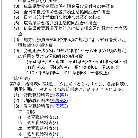
の積立金及び弁済金
(3)
広島県労働金庫に係る預金及び貸付金の弁済金
(4)
全日本自治体労働者共済生活協同組合の掛金
(5)
日本自治体労働組合総連合共済会の掛金
(6)
広島県労働者共済生活協同組合の掛金
(7)
広島県教育職員互助組合に係る掛金及び貸付金の弁済
金
(8)
地方公務員法第53条第5項の規定により登録を受けた
職員団体の団体費
(9)
労働組合法
(昭和24年法律第174号)
第5条第1項の規定
の適用を受ける労働組合の組合費
(昭40条例28・追加、昭41条例36・昭41条例64・昭
41条例65・昭45条例7・昭47条例61・昭50条例
110・平8条例54・平11条例68・一部改正)
(給料表)
第3条
給料表の種類は、次に掲げるとおりとし、各給料表の
適用範囲は、それぞれ当該給料表に定めるところによる。
(1)
行政職給料表
(
別表第1
)
(2)
消防職給料表
(
別表第2
)
(3)
教育職給料表
(
別表第3
)
ア
削除
イ
教育職給料表
(2)
ウ
教育職給料表
(3)
エ
教育職給料表
(4)
オ
教育職給料表
(5)