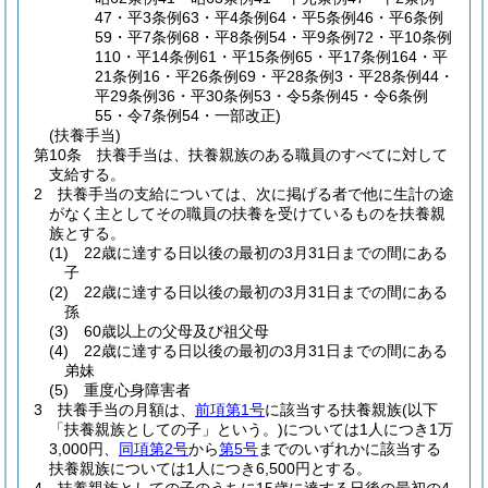
47・平3条例63・平4条例64・平5条例46・平6条例
59・平7条例68・平8条例54・平9条例72・平10条例
110・平14条例61・平15条例65・平17条例164・平
21条例16・平26条例69・平28条例3・平28条例44・
平29条例36・平30条例53・令5条例45・令6条例
55・令7条例54・一部改正)
(扶養手当)
第10条
扶養手当は、扶養親族のある職員のすべてに対して
支給する。
2
扶養手当の支給については、次に掲げる者で他に生計の途
がなく主としてその職員の扶養を受けているものを扶養親
族とする。
(1)
22歳に達する日以後の最初の3月31日までの間にある
子
(2)
22歳に達する日以後の最初の3月31日までの間にある
孫
(3)
60歳以上の父母及び祖父母
(4)
22歳に達する日以後の最初の3月31日までの間にある
弟妹
(5)
重度心身障害者
3
扶養手当の月額は、
前項第1号
に該当する扶養親族
(以下
「扶養親族としての子」という。)
については1人につき1万
3,000円、
同項第2号
から
第5号
までのいずれかに該当する
扶養親族については1人につき6,500円とする。