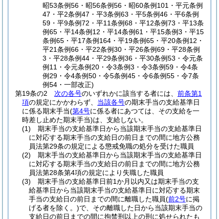
昭53条例56・昭56条例56・昭60条例101・平元条例
47・平2条例47・平3条例63・平5条例46・平6条例
59・平9条例72・平11条例68・平12条例73・平13条
例65・平14条例12・平14条例61・平15条例3・平15
条例65・平17条例164・平19条例65・平20条例12・
平21条例66・平22条例30・平26条例69・平28条例
3・平28条例44・平29条例36・平30条例53・令元条
例11・令元条例20・令3条例3・令3条例59・令4条
例29・令4条例50・令5条例45・令6条例55・令7条
例54・一部改正)
第19条の2
次の各号
のいずれかに該当する者には、
前条第1
項
の規定にかかわらず、
当該各号
の期末手当の支給基準日
に係る期末手当
(
第4号
に係る者にあつては、その支給を一
時差し止めた期末手当)
は、支給しない。
(1)
期末手当の支給基準日から当該期末手当の支給基準日
に対応する期末手当の支給日の前日までの間に地方公務
員法第29条の規定による懲戒免職の処分を受けた職員
(2)
期末手当の支給基準日から当該期末手当の支給基準日
に対応する期末手当の支給日の前日までの間に地方公務
員法第28条第4項の規定により失職した職員
(3)
期末手当の支給基準日前1か月以内又は期末手当の支
給基準日から当該期末手当の支給基準日に対応する期末
手当の支給日の前日までの間に離職した職員
(
前2号
に掲
げる者を除く。)
で、その離職した日から当該期末手当の
支給日の前日までの間に拘禁刑以上の刑に処せられたも