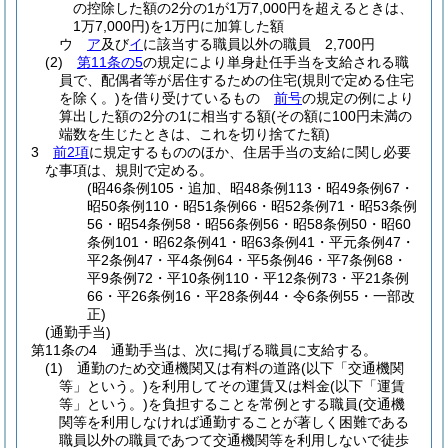
の控除した額の2分の1が1万7,000円を超えるときは、
1万7,000円)
を1万円に加算した額
ウ
ア
及び
イ
に該当する職員以外の職員 2,700円
(2)
第11条の5
の規定により単身赴任手当を支給される職
員で、配偶者等が居住するための住宅
(規則で定める住宅
を除く。)
を借り受けているもの
前号
の規定の例により
算出した額の2分の1に相当する額
(その額に100円未満の
端数を生じたときは、これを切り捨てた額)
3
前2項
に規定するもののほか、住居手当の支給に関し必要
な事項は、規則で定める。
(昭46条例105・追加、昭48条例113・昭49条例67・
昭50条例110・昭51条例66・昭52条例71・昭53条例
56・昭54条例58・昭56条例56・昭58条例50・昭60
条例101・昭62条例41・昭63条例41・平元条例47・
平2条例47・平4条例64・平5条例46・平7条例68・
平9条例72・平10条例110・平12条例73・平21条例
66・平26条例16・平28条例44・令6条例55・一部改
正)
(通勤手当)
第11条の4
通勤手当は、次に掲げる職員に支給する。
(1)
通勤のため交通機関又は有料の道路
(以下「交通機関
等」という。)
を利用してその運賃又は料金
(以下「運賃
等」という。)
を負担することを常例とする職員
(交通機
関等を利用しなければ通勤することが著しく困難である
職員以外の職員であつて交通機関等を利用しないで徒歩