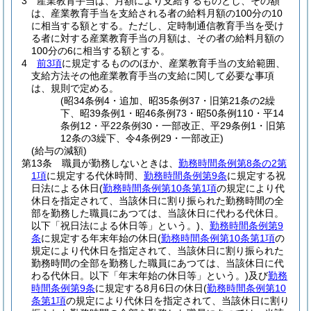
3
産業教育手当は、月額により支給するものとし、その額
は、産業教育手当を支給される者の給料月額の100分の10
に相当する額とする。
ただし、定時制通信教育手当を受け
る者に対する産業教育手当の月額は、その者の給料月額の
100分の6に相当する額とする。
4
前3項
に規定するもののほか、産業教育手当の支給範囲、
支給方法その他産業教育手当の支給に関して必要な事項
は、規則で定める。
(昭34条例4・追加、昭35条例37・旧第21条の2繰
下、昭39条例1・昭46条例73・昭50条例110・平14
条例12・平22条例30・一部改正、平29条例1・旧第
12条の3繰下、令4条例29・一部改正)
(給与の減額)
第13条
職員が勤務しないときは、
勤務時間条例第8条の2第
1項
に規定する代休時間、
勤務時間条例第9条
に規定する祝
日法による休日
(
勤務時間条例第10条第1項
の規定により代
休日を指定されて、当該休日に割り振られた勤務時間の全
部を勤務した職員にあつては、当該休日に代わる代休日。
以下「祝日法による休日等」という。)
、
勤務時間条例第9
条
に規定する年末年始の休日
(
勤務時間条例第10条第1項
の
規定により代休日を指定されて、当該休日に割り振られた
勤務時間の全部を勤務した職員にあつては、当該休日に代
わる代休日。以下「年末年始の休日等」という。)
及び
勤務
時間条例第9条
に規定する8月6日の休日
(
勤務時間条例第10
条第1項
の規定により代休日を指定されて、当該休日に割り