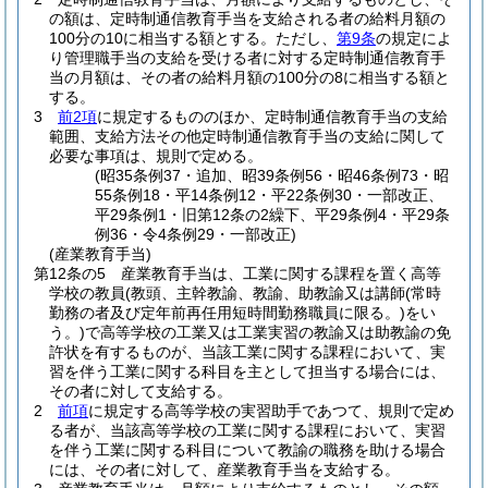
の額は、定時制通信教育手当を支給される者の給料月額の
100分の10に相当する額とする。
ただし、
第9条
の規定によ
り管理職手当の支給を受ける者に対する定時制通信教育手
当の月額は、その者の給料月額の100分の8に相当する額と
する。
3
前2項
に規定するもののほか、定時制通信教育手当の支給
範囲、支給方法その他定時制通信教育手当の支給に関して
必要な事項は、規則で定める。
(昭35条例37・追加、昭39条例56・昭46条例73・昭
55条例18・平14条例12・平22条例30・一部改正、
平29条例1・旧第12条の2繰下、平29条例4・平29条
例36・令4条例29・一部改正)
(産業教育手当)
第12条の5
産業教育手当は、工業に関する課程を置く高等
学校の教員
(教頭、主幹教諭、教諭、助教諭又は講師
(常時
勤務の者及び定年前再任用短時間勤務職員に限る。)
をい
う。)
で高等学校の工業又は工業実習の教諭又は助教諭の免
許状を有するものが、当該工業に関する課程において、実
習を伴う工業に関する科目を主として担当する場合には、
その者に対して支給する。
2
前項
に規定する高等学校の実習助手であつて、規則で定め
る者が、当該高等学校の工業に関する課程において、実習
を伴う工業に関する科目について教諭の職務を助ける場合
には、その者に対して、産業教育手当を支給する。