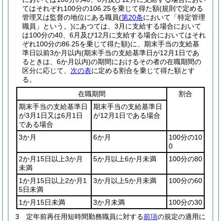
てはそれぞれ100分の106.25を乗じて得た額
(規則で定める
管理又は監督の地位にある職員
(
第20条
において「特定管理
職員」という。)
にあつては、3月に支給する場合において
は100分の40、6月及び12月に支給する場合においてはそれ
ぞれ100分の86.25を乗じて得た額)
に、期末手当の支給基
準日以前3か月以内
(期末手当の支給基準日が12月1日であ
るときは、6か月以内)
の期間におけるその者の在職期間の
区分に応じて、
次の表
に定める割合を乗じて得た額とす
る。
在職期間
割合
期末手当の支給基準日
期末手当の支給基準日
が3月1日又は6月1日
が12月1日である場合
である場合
3か月
6か月
100分の10
0
2か月15日以上3か月
5か月以上6か月未満
100分の80
未満
1か月15日以上2か月1
3か月以上5か月未満
100分の60
5日未満
1か月15日未満
3か月未満
100分の30
3
定年前再任用短時間勤務職員に対する
前項
の規定の適用に