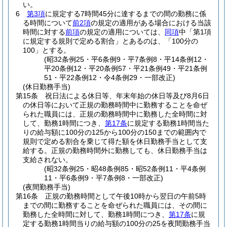
い。
6
第3項
に規定する7時間45分に達するまでの間の勤務に係
る時間について
前2項
の規定の適用がある場合における当該
時間に対する
前項
の規定の適用については、
同項
中「第1項
に規定する規則で定める割合」とあるのは、「100分の
100」とする。
(昭32条例25・平6条例9・平7条例8・平14条例12・
平20条例12・平20条例57・平21条例49・平21条例
51・平22条例12・令4条例29・一部改正)
(休日勤務手当)
第15条
祝日法による休日等、年末年始の休日等及び8月6日
の休日等において正規の勤務時間中に勤務することを命ぜ
られた職員には、正規の勤務時間中に勤務した全時間に対
して、勤務1時間につき、
第17条
に規定する勤務1時間当た
りの給与額に100分の125から100分の150までの範囲内で
規則で定める割合を乗じて得た額を休日勤務手当として支
給する。
正規の勤務時間外に勤務しても、休日勤務手当は
支給されない。
(昭32条例25・昭48条例85・昭52条例11・平4条例
11・平6条例9・平7条例8・一部改正)
(夜間勤務手当)
第16条
正規の勤務時間として午後10時から翌日の午前5時
までの間に勤務することを命ぜられた職員には、その間に
勤務した全時間に対して、勤務1時間につき、
第17条
に規
定する勤務1時間当りの給与額の100分の25を夜間勤務手当