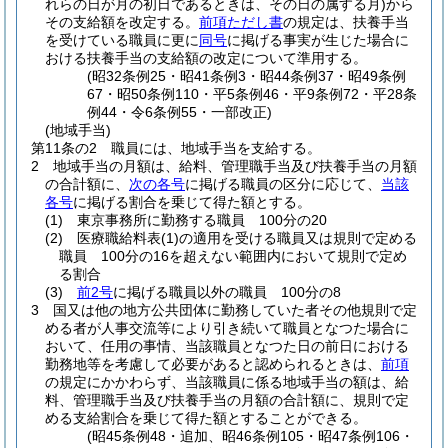
れらの日が月の初日であるときは、その日の属する月)
から
その支給額を改定する。
前項ただし書
の規定は、扶養手当
を受けている職員に更に
同号
に掲げる事実が生じた場合に
おける扶養手当の支給額の改定について準用する。
(昭32条例25・昭41条例3・昭44条例37・昭49条例
67・昭50条例110・平5条例46・平9条例72・平28条
例44・令6条例55・一部改正)
(地域手当)
第11条の2
職員には、地域手当を支給する。
2
地域手当の月額は、給料、管理職手当及び扶養手当の月額
の合計額に、
次の各号
に掲げる職員の区分に応じて、
当該
各号
に掲げる割合を乗じて得た額とする。
(1)
東京事務所に勤務する職員 100分の20
(2)
医療職給料表
(1)
の適用を受ける職員又は規則で定める
職員 100分の16を超えない範囲内において規則で定め
る割合
(3)
前2号
に掲げる職員以外の職員 100分の8
3
国又は他の地方公共団体に勤務していた者その他規則で定
める者が人事交流等により引き続いて職員となつた場合に
おいて、任用の事情、当該職員となつた日の前日における
勤務地等を考慮して必要があると認められるときは、
前項
の規定にかかわらず、当該職員に係る地域手当の額は、給
料、管理職手当及び扶養手当の月額の合計額に、規則で定
める支給割合を乗じて得た額とすることができる。
(昭45条例48・追加、昭46条例105・昭47条例106・