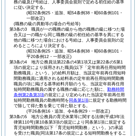
務の級及び号給は、人事委員会規則で定める初任給の基準
に従い決定する。
(昭32条例25・追加、昭54条例38・昭60条例101・
一部改正)
(職務の級の異動等の場合の号給等)
第3条の3
職員が一の職務の級から他の職務の級に移つた場
合又は一の職から同じ職務の級の初任給の基準を異にする
他の職に移つた場合における号給は、人事委員会規則の定
めるところにより決定する。
(昭32条例25・追加、昭54条例38・昭60条例101・
平20条例12・一部改正)
第3条の4
地方公務員法第22条の4第1項又は第22条の5第1
項の規定により採用された職員
(以下「定年前再任用短時間
勤務職員」という。)
の給料月額は、当該定年前再任用短時
間勤務職員に適用される給料表の定年前再任用短時間勤務
職員の項に掲げる基準給料月額のうち、当該定年前再任用
短時間勤務職員の属する職務の級に応じた額に、
勤務時間
条例第2条第3項
の規定により定められた当該定年前再任用
短時間勤務職員の勤務時間を
同条第1項
に規定する勤務時間
で除して得た数を乗じて得た額とする。
(平26条例16・追加、令4条例29・一部改正)
第3条の5
地方公務員の育児休業等に関する法律
(平成3年法
律第110号)
第10条第3項の規定により同条第1項に規定する
育児短時間勤務
(以下「育児短時間勤務」という。)
の承認
を受けた職員
(同法第17条の規定による短時間勤務をするこ