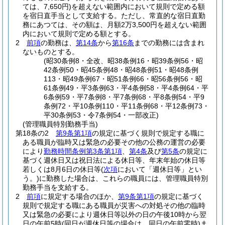
ては、7,650円)
を超えない範囲内において規則で定める額
を宿日直手当として支給する。
ただし、常直的な宿日直勤
務にあつては、その額は、月額2万3,500円を超えない範囲
内において規則で定める額とする。
2
前項
の勤務は、
第14条
から
第16条
までの勤務には含まれ
ないものとする。
(昭30条例8・全改、昭38条例16・昭39条例56・昭
42条例50・昭45条例48・昭48条例51・昭48条例
113・昭49条例67・昭51条例66・昭56条例56・昭
61条例49・平3条例63・平4条例58・平4条例64・平
6条例59・平7条例8・平7条例68・平8条例54・平9
条例72・平10条例110・平11条例68・平12条例73・
平30条例53・令7条例54・一部改正)
(管理職員特別勤務手当)
第18条の2
第9条第1項
の規定に基づく規則で規定する職に
ある職員が臨時又は緊急の必要その他の公務の運営の必要
により
勤務時間条例第3条第1項
、
第4条
及び
第5条
の規定に
基づく週休日又は祝日法による休日等、年末年始の休日等
若しくは8月6日の休日等
(
次項
において「週休日等」とい
う。)
に勤務した場合は、これらの職員には、管理職員特別
勤務手当を支給する。
2
前項
に規定する場合のほか、
第9条第1項
の規定に基づく
規則で規定する職にある職員が災害への対処その他の臨時
又は緊急の必要により週休日等以外の日の午後10時から翌
日の午前5時
(同日が週休日等の場合は、同日の午前零時)
ま