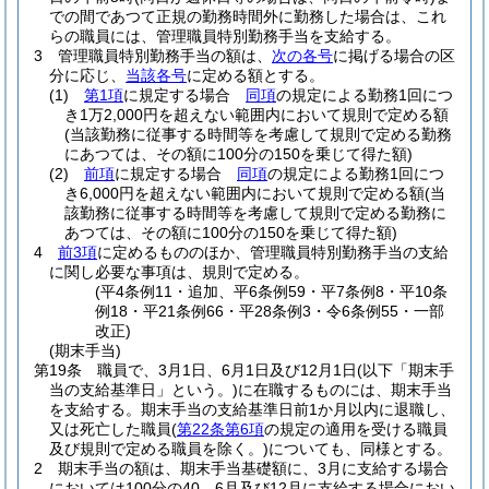
での間であつて正規の勤務時間外に勤務した場合は、これ
らの職員には、管理職員特別勤務手当を支給する。
3
管理職員特別勤務手当の額は、
次の各号
に掲げる場合の区
分に応じ、
当該各号
に定める額とする。
(1)
第1項
に規定する場合
同項
の規定による勤務1回につ
き1万2,000円を超えない範囲内において規則で定める額
(当該勤務に従事する時間等を考慮して規則で定める勤務
にあつては、その額に100分の150を乗じて得た額)
(2)
前項
に規定する場合
同項
の規定による勤務1回につ
き6,000円を超えない範囲内において規則で定める額
(当
該勤務に従事する時間等を考慮して規則で定める勤務に
あつては、その額に100分の150を乗じて得た額)
4
前3項
に定めるもののほか、管理職員特別勤務手当の支給
に関し必要な事項は、規則で定める。
(平4条例11・追加、平6条例59・平7条例8・平10条
例18・平21条例66・平28条例3・令6条例55・一部
改正)
(期末手当)
第19条
職員で、3月1日、6月1日及び12月1日
(以下「期末手
当の支給基準日」という。)
に在職するものには、期末手当
を支給する。
期末手当の支給基準日前1か月以内に退職し、
又は死亡した職員
(
第22条第6項
の規定の適用を受ける職員
及び規則で定める職員を除く。)
についても、同様とする。
2
期末手当の額は、期末手当基礎額に、3月に支給する場合
においては100分の40、6月及び12月に支給する場合におい