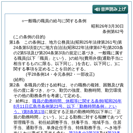
○一般職の職員の給与に関する条例
昭和26年3月30日
条例第62号
(この条例の目的)
第1条
この条例は、地方公務員法
(昭和25年法律第261号)
第
24条第5項並びに地方自治法
(昭和22年法律第67号)
第203条
の2第5項及び第204条第3項の規定に基づき、一般職に属す
る職員
(以下「職員」という。)
の給与
(費用弁償
(通勤手当に
相当するものに限る。以下同じ。)
を含む。以下同じ。)
に
関する事項を定めることを目的とする。
(平28条例14・令元条例2・一部改正)
(給料)
第2条
各職員の受ける給料は、その職務の複雑、困難及び責
任の度に基づき、かつ、勤労の強度、勤務時間、勤労環境
その他の勤務条件を考慮して定める。
2
給料は、
職員の勤務時間、休暇等に関する条例
(昭和26年
8月11日広島市条例第23号。以下「勤務時間条例」とい
う。)
第8条第1項
に規定する正規の勤務時間
(以下単に「正
規の勤務時間」という。)
による勤務に対する報酬であつて
管理職手当、初任給調整手当、扶養手当、地域手当、住居
手当、通勤手当、単身赴任手当、特殊勤務手当、へき地手