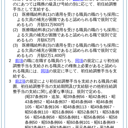
のにあつては職務の級及び号給の別に応じて、初任給調整
手当として支給する。
(1)
医療職給料表
(1)
の適用を受ける職員の職のうち採用に
よる欠員の補充が困難であると認められる職で規則で定
めるもの 月額31万800円
(2)
医療職給料表
(2)
の適用を受ける職員の職のうち採用に
よる欠員の補充が困難であると認められる職で規則で定
めるもの 月額6万円
(3)
医療職給料表
(3)
の適用を受ける職員の職のうち採用に
よる欠員の補充が困難であると認められる職で規則で定
めるもの 月額2万1,400円
2
前項
の職に在職する職員のうち、
同項
の規定により初任給
調整手当を支給される職員との権衡上必要があると認めら
れる職員には、
同項
の規定に準じて、初任給調整手当を支
給する。
3
前2項
の規定により初任給調整手当を支給される職員の範
囲、初任給調整手当の支給期間及び支給額その他初任給調
整手当の支給に関し必要な事項は、規則で定める。
(昭37条例39・追加、昭39条例56・昭42条例1・昭
43条例52・昭44条例37・昭45条例48・昭46条例
105・昭47条例106・昭48条例113・昭49条例67・
昭50条例110・昭51条例66・昭52条例71・昭53条例
56・昭54条例58・昭55条例81・昭56条例56・昭58
条例50・昭59条例66・昭60条例101・昭61条例49・
昭62条例41・昭63条例41・平元条例47・平2条例