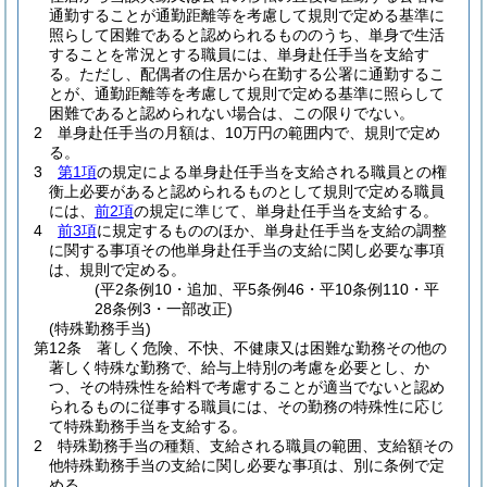
通勤することが通勤距離等を考慮して規則で定める基準に
照らして困難であると認められるもののうち、単身で生活
することを常況とする職員には、単身赴任手当を支給す
る。
ただし、配偶者の住居から在勤する公署に通勤するこ
とが、通勤距離等を考慮して規則で定める基準に照らして
困難であると認められない場合は、この限りでない。
2
単身赴任手当の月額は、10万円の範囲内で、規則で定め
る。
3
第1項
の規定による単身赴任手当を支給される職員との権
衡上必要があると認められるものとして規則で定める職員
には、
前2項
の規定に準じて、単身赴任手当を支給する。
4
前3項
に規定するもののほか、単身赴任手当を支給の調整
に関する事項その他単身赴任手当の支給に関し必要な事項
は、規則で定める。
(平2条例10・追加、平5条例46・平10条例110・平
28条例3・一部改正)
(特殊勤務手当)
第12条
著しく危険、不快、不健康又は困難な勤務その他の
著しく特殊な勤務で、給与上特別の考慮を必要とし、か
つ、その特殊性を給料で考慮することが適当でないと認め
られるものに従事する職員には、その勤務の特殊性に応じ
て特殊勤務手当を支給する。
2
特殊勤務手当の種類、支給される職員の範囲、支給額その
他特殊勤務手当の支給に関し必要な事項は、別に条例で定
める。