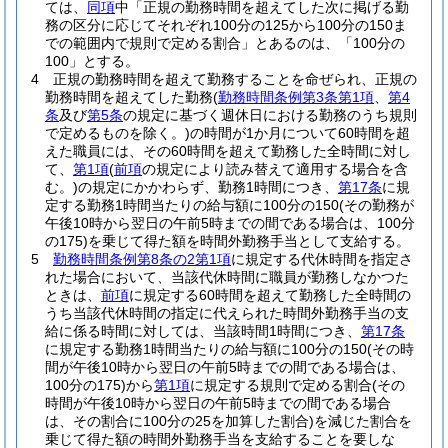
ては、
同項
中「正規の勤務時間を超えてした次に掲げる勤
務の区分に応じてそれぞれ100分の125から100分の150ま
での範囲内で規則で定める割合」とあるのは、「100分の
100」とする。
4
正規の勤務時間を超えて勤務することを命ぜられ、正規の
勤務時間を超えてした勤務
(
勤務時間条例第3条第1項
、
第4
条
及び
第5条
の規定に基づく週休日における勤務のうち規則
で定めるものを除く。)
の時間が1か月について60時間を超
えた職員には、その60時間を超えて勤務した全時間に対し
て、
第1項
(
前項
の規定により読み替えて適用する場合を含
む。)
の規定にかかわらず、勤務1時間につき、
第17条
に規
定する勤務1時間当たりの給与額に100分の150
(その勤務が
午後10時から翌日の午前5時までの間である場合は、100分
の175)
を乗じて得た額を時間外勤務手当として支給する。
5
勤務時間条例第8条の2第1項
に規定する代休時間を指定さ
れた場合において、当該代休時間に職員が勤務しなかつた
ときは、
前項
に規定する60時間を超えて勤務した全時間の
うち当該代休時間の指定に代えられた時間外勤務手当の支
給に係る時間に対しては、当該時間1時間につき、
第17条
に規定する勤務1時間当たりの給与額に100分の150
(その時
間が午後10時から翌日の午前5時までの間である場合は、
100分の175)
から
第1項
に規定する規則で定める割合
(その
時間が午後10時から翌日の午前5時までの間である場合
は、その割合に100分の25を加算した割合)
を減じた割合を
乗じて得た額の時間外勤務手当を支給することを要しな