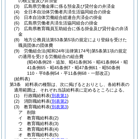
の積立金及び弁済金
(3)
広島県労働金庫に係る預金及び貸付金の弁済金
(4)
全日本自治体労働者共済生活協同組合の掛金
(5)
日本自治体労働組合総連合共済会の掛金
(6)
広島県労働者共済生活協同組合の掛金
(7)
広島県教育職員互助組合に係る掛金及び貸付金の弁済
金
(8)
地方公務員法第53条第5項の規定により登録を受けた
職員団体の団体費
(9)
労働組合法
(昭和24年法律第174号)
第5条第1項の規定
の適用を受ける労働組合の組合費
(昭40条例28・追加、昭41条例36・昭41条例64・昭
41条例65・昭45条例7・昭47条例61・昭50条例
110・平8条例54・平11条例68・一部改正)
(給料表)
第3条
給料表の種類は、次に掲げるとおりとし、各給料表の
適用範囲は、それぞれ当該給料表に定めるところによる。
(1)
行政職給料表
(
別表第1
)
(2)
消防職給料表
(
別表第2
)
(3)
教育職給料表
(
別表第3
)
ア
削除
イ
教育職給料表
(2)
ウ
教育職給料表
(3)
エ
教育職給料表
(4)
オ
教育職給料表
(5)