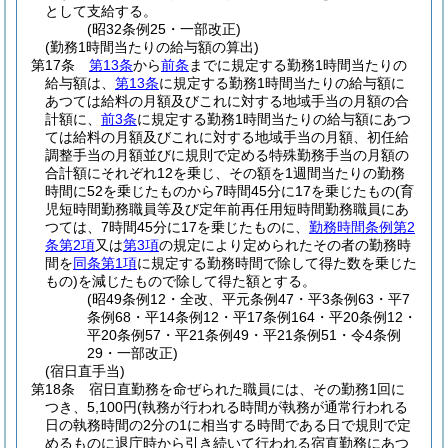
として支給する。
(昭32条例25・一部改正)
(勤務1時間当たりの給与額の算出)
第17条
第13条
から
前条
までに規定する勤務1時間当たりの
給与額は、
第13条
に規定する勤務1時間当たりの給与額に
あつては給料の月額及びこれに対する地域手当の月額の合
計額に、
前3条
に規定する勤務1時間当たりの給与額にあつ
ては給料の月額及びこれに対する地域手当の月額、初任給
調整手当の月額並びに規則で定める特殊勤務手当の月額の
合計額にそれぞれ12を乗じ、その額を1週間当たりの勤務
時間に52を乗じたものから7時間45分に17を乗じたもの
(育
児短時間勤務職員等及び定年前再任用短時間勤務職員にあ
つては、7時間45分に17を乗じたものに、
勤務時間条例第2
条第2項
又は
第3項
の規定により定められたその者の勤務時
間を
同条第1項
に規定する勤務時間で除して得た数を乗じた
もの)
を減じたもので除して得た額とする。
(昭49条例12・全改、平元条例47・平3条例63・平7
条例68・平14条例12・平17条例164・平20条例12・
平20条例57・平21条例49・平21条例51・令4条例
29・一部改正)
(宿日直手当)
第18条
宿日直勤務を命ぜられた職員には、その勤務1回に
つき、5,100円
(執務が行われる時間が執務が通常行われる
日の執務時間の2分の1に相当する時間である日で規則で定
めるものに退庁時から引き続いて行われる宿直勤務にあつ