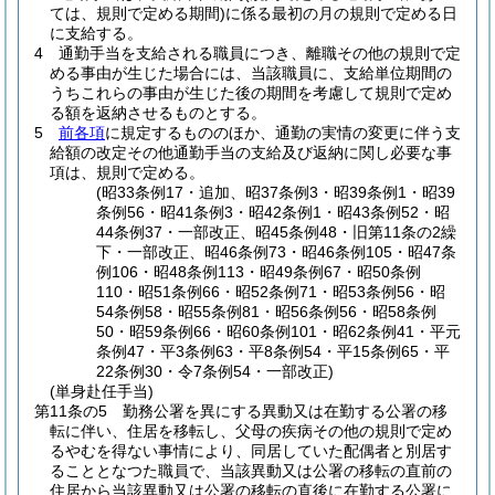
ては、規則で定める期間)
に係る最初の月の規則で定める日
に支給する。
4
通勤手当を支給される職員につき、離職その他の規則で定
める事由が生じた場合には、当該職員に、支給単位期間の
うちこれらの事由が生じた後の期間を考慮して規則で定め
る額を返納させるものとする。
5
前各項
に規定するもののほか、通勤の実情の変更に伴う支
給額の改定その他通勤手当の支給及び返納に関し必要な事
項は、規則で定める。
(昭33条例17・追加、昭37条例3・昭39条例1・昭39
条例56・昭41条例3・昭42条例1・昭43条例52・昭
44条例37・一部改正、昭45条例48・旧第11条の2繰
下・一部改正、昭46条例73・昭46条例105・昭47条
例106・昭48条例113・昭49条例67・昭50条例
110・昭51条例66・昭52条例71・昭53条例56・昭
54条例58・昭55条例81・昭56条例56・昭58条例
50・昭59条例66・昭60条例101・昭62条例41・平元
条例47・平3条例63・平8条例54・平15条例65・平
22条例30・令7条例54・一部改正)
(単身赴任手当)
第11条の5
勤務公署を異にする異動又は在勤する公署の移
転に伴い、住居を移転し、父母の疾病その他の規則で定め
るやむを得ない事情により、同居していた配偶者と別居す
ることとなつた職員で、当該異動又は公署の移転の直前の
住居から当該異動又は公署の移転の直後に在勤する公署に