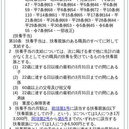
47・平3条例63・平4条例64・平5条例46・平6条例
59・平7条例68・平8条例54・平9条例72・平10条例
110・平14条例61・平15条例65・平17条例164・平
21条例16・平26条例69・平28条例3・平28条例44・
平29条例36・平30条例53・令5条例45・令6条例
55・令7条例54・一部改正)
(扶養手当)
第10条
扶養手当は、扶養親族のある職員のすべてに対して
支給する。
2
扶養手当の支給については、次に掲げる者で他に生計の途
がなく主としてその職員の扶養を受けているものを扶養親
族とする。
(1)
22歳に達する日以後の最初の3月31日までの間にある
子
(2)
22歳に達する日以後の最初の3月31日までの間にある
孫
(3)
60歳以上の父母及び祖父母
(4)
22歳に達する日以後の最初の3月31日までの間にある
弟妹
(5)
重度心身障害者
3
扶養手当の月額は、
前項第1号
に該当する扶養親族
(以下
「扶養親族としての子」という。)
については1人につき1万
3,000円、
同項第2号
から
第5号
までのいずれかに該当する
扶養親族については1人につき6,500円とする。