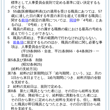
標準として人事委員会規則で定める基準に従い決定するも
のとする。
3
55歳
(医療職給料表
(1)
の適用を受ける職員にあつては、57
歳)
に達した日の属する年度の末日を超えて在職する職員に
関する
前項
の規定の適用については、
同項
中「4号給」とあ
るのは、「0号給」とする。
4
職員の昇給は、その属する職務の級における最高の号給を
超えて行うことができない。
5
職員の昇給は、予算の範囲内で行わなければならない。
6
前各項
に規定するもののほか、職員の昇給に関し必要な事
項は、人事委員会が定める。
(平19条例65・全改、平21条例66・令4条例29・一
部改正)
第5条及び第6条
削除
(昭32条例25)
(給料の支給方法)
第7条
給料の計算期間
(以下「給与期間」という。)
は、月の
1日から末日までとし、1給与期間につき、給料月額の全額
を支給する。
2
給料の支給日は、規則で定める。
第8条
新たに職員となつた者には、その日から給料を支給
し、昇給、降給等により、給料額に異動を生じた者には、
その日から新たに定められた給料を支給する。
但し、離職
した職員が即日職員となつたときは、その日の翌日から給
料を支給する。