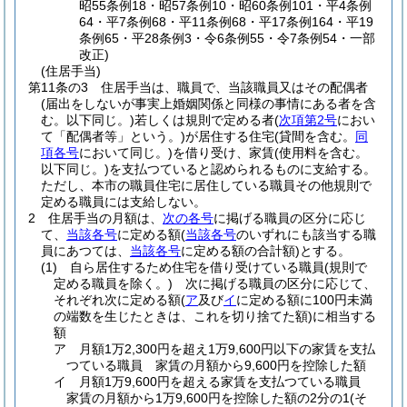
昭55条例18・昭57条例10・昭60条例101・平4条例
64・平7条例68・平11条例68・平17条例164・平19
条例65・平28条例3・令6条例55・令7条例54・一部
改正)
(住居手当)
第11条の3
住居手当は、職員で、当該職員又はその配偶者
(届出をしないが事実上婚姻関係と同様の事情にある者を含
む。以下同じ。)
若しくは規則で定める者
(
次項第2号
におい
て「配偶者等」という。)
が居住する住宅
(貸間を含む。
同
項各号
において同じ。)
を借り受け、家賃
(使用料を含む。
以下同じ。)
を支払つていると認められるものに支給する。
ただし、本市の職員住宅に居住している職員その他規則で
定める職員には支給しない。
2
住居手当の月額は、
次の各号
に掲げる職員の区分に応じ
て、
当該各号
に定める額
(
当該各号
のいずれにも該当する職
員にあつては、
当該各号
に定める額の合計額)
とする。
(1)
自ら居住するため住宅を借り受けている職員
(規則で
定める職員を除く。)
次に掲げる職員の区分に応じて、
それぞれ次に定める額
(
ア
及び
イ
に定める額に100円未満
の端数を生じたときは、これを切り捨てた額)
に相当する
額
ア
月額1万2,300円を超え1万9,600円以下の家賃を支払
つている職員 家賃の月額から9,600円を控除した額
イ
月額1万9,600円を超える家賃を支払つている職員
家賃の月額から1万9,600円を控除した額の2分の1
(そ