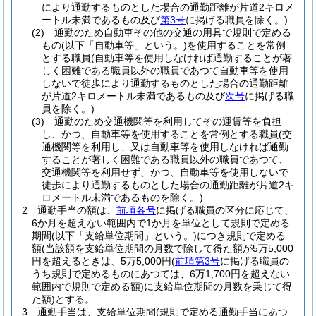
により通勤するものとした場合の通勤距離が片道2キロメ
ートル未満であるもの及び
第3号
に掲げる職員を除く。)
(2)
通勤のため自動車その他の交通の用具で規則で定める
もの
(以下「自動車等」という。)
を使用することを常例
とする職員
(自動車等を使用しなければ通勤することが著
しく困難である職員以外の職員であつて自動車等を使用
しないで徒歩により通勤するものとした場合の通勤距離
が片道2キロメートル未満であるもの及び
次号
に掲げる職
員を除く。)
(3)
通勤のため交通機関等を利用してその運賃等を負担
し、かつ、自動車等を使用することを常例とする職員
(交
通機関等を利用し、又は自動車等を使用しなければ通勤
することが著しく困難である職員以外の職員であつて、
交通機関等を利用せず、かつ、自動車等を使用しないで
徒歩により通勤するものとした場合の通勤距離が片道2キ
ロメートル未満であるものを除く。)
2
通勤手当の額は、
前項各号
に掲げる職員の区分に応じて、
6か月を超えない範囲内で1か月を単位として規則で定める
期間
(以下「支給単位期間」という。)
につき規則で定める
額
(当該額を支給単位期間の月数で除して得た額が5万5,000
円を超えるときは、5万5,000円
(
前項第3号
に掲げる職員の
うち規則で定めるものにあつては、6万1,700円を超えない
範囲内で規則で定める額)
に支給単位期間の月数を乗じて得
た額)
とする。
3
通勤手当は、支給単位期間
(規則で定める通勤手当にあつ