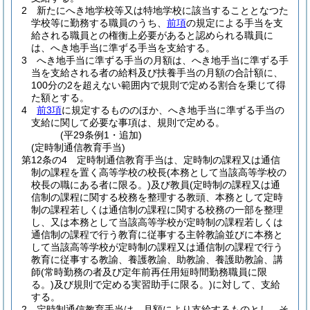
2
新たにへき地学校等又は特地学校に該当することとなつた
学校等に勤務する職員のうち、
前項
の規定による手当を支
給される職員との権衡上必要があると認められる職員に
は、へき地手当に準ずる手当を支給する。
3
へき地手当に準ずる手当の月額は、へき地手当に準ずる手
当を支給される者の給料及び扶養手当の月額の合計額に、
100分の2を超えない範囲内で規則で定める割合を乗じて得
た額とする。
4
前3項
に規定するもののほか、へき地手当に準ずる手当の
支給に関して必要な事項は、規則で定める。
(平29条例1・追加)
(定時制通信教育手当)
第12条の4
定時制通信教育手当は、定時制の課程又は通信
制の課程を置く高等学校の校長
(本務として当該高等学校の
校長の職にある者に限る。)
及び教員
(定時制の課程又は通
信制の課程に関する校務を整理する教頭、本務として定時
制の課程若しくは通信制の課程に関する校務の一部を整理
し、又は本務として当該高等学校が定時制の課程若しくは
通信制の課程で行う教育に従事する主幹教諭並びに本務と
して当該高等学校が定時制の課程又は通信制の課程で行う
教育に従事する教諭、養護教諭、助教諭、養護助教諭、講
師
(常時勤務の者及び定年前再任用短時間勤務職員に限
る。)
及び規則で定める実習助手に限る。)
に対して、支給
する。
2
定時制通信教育手当は、月額により支給するものとし、そ