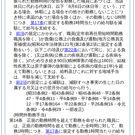
振られた勤務時間の全部を勤務した職員にあつては、当該
休日に代わる代休日。以下「8月6日の休日等」という。)
で
ある場合、休暇による場合その他その勤務しないことにつ
き特に承認のあつた場合を除くほか、その勤務しない1時間
につき、
第17条
に規定する勤務1時間当たりの給与額を減
額して給与を支給する。
2
前項
の規定にかかわらず、職員
(定年前再任用短時間勤務
職員を除く。)
が負傷
(公務上の負傷及び通勤
(地方公務員災
害補償法
(昭和42年法律第121号)
第2条第2項に規定する通
勤をいう。以下この項及び
第22条
において同じ。)
による負
傷を除く。)
又は疾病
(公務上の疾病及び通勤による疾病を
除く。)
のため引き続き90日
(精神障害の場合は180日、結核
性疾患又は原子爆弾の放射能による疾病の場合は1年)
を超
えて勤務しないときは、給料及びこれに対する地域手当
は、半額を減じて支給する。
3
前2項
の規定による減額は、減額すべき事実の生じた日の
属する月又はその翌月分の給与から行う。
(昭33条例2・昭43条例52・昭45条例48・平2条例
47・平4条例11・平6条例9・平7条例8・平14条例
12・平17条例164・平22条例12・平26条例16・令元
条例2・令4条例29・一部改正)
(時間外勤務手当)
第14条
正規の勤務時間を超えて勤務を命ぜられた職員に
は、正規の勤務時間を超えて勤務した全時間に対して、勤
務1時間につき、
第17条
に規定する勤務1時間当たりの給与