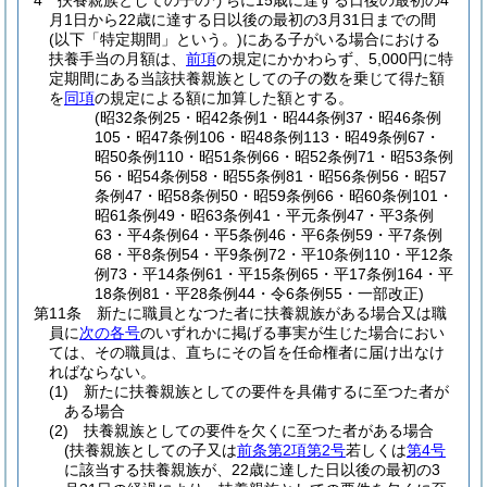
4
扶養親族としての子のうちに15歳に達する日後の最初の4
月1日から22歳に達する日以後の最初の3月31日までの間
(以下「特定期間」という。)
にある子がいる場合における
扶養手当の月額は、
前項
の規定にかかわらず、5,000円に特
定期間にある当該扶養親族としての子の数を乗じて得た額
を
同項
の規定による額に加算した額とする。
(昭32条例25・昭42条例1・昭44条例37・昭46条例
105・昭47条例106・昭48条例113・昭49条例67・
昭50条例110・昭51条例66・昭52条例71・昭53条例
56・昭54条例58・昭55条例81・昭56条例56・昭57
条例47・昭58条例50・昭59条例66・昭60条例101・
昭61条例49・昭63条例41・平元条例47・平3条例
63・平4条例64・平5条例46・平6条例59・平7条例
68・平8条例54・平9条例72・平10条例110・平12条
例73・平14条例61・平15条例65・平17条例164・平
18条例81・平28条例44・令6条例55・一部改正)
第11条
新たに職員となつた者に扶養親族がある場合又は職
員に
次の各号
のいずれかに掲げる事実が生じた場合におい
ては、その職員は、直ちにその旨を任命権者に届け出なけ
ればならない。
(1)
新たに扶養親族としての要件を具備するに至つた者が
ある場合
(2)
扶養親族としての要件を欠くに至つた者がある場合
(扶養親族としての子又は
前条第2項第2号
若しくは
第4号
に該当する扶養親族が、22歳に達した日以後の最初の3