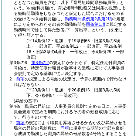
ととなつた職員を含む。以下「育児短時間勤務職員等」と
いう。)
の給料月額は、育児短時間勤務又は同条の規定によ
る短時間勤務をしなかつたと仮定した場合におけるその者
の受けるべき給料月額に、
勤務時間条例第2条第2項
の規定
により定められたその者の勤務時間を
同条第1項
に規定する
勤務時間で除して得た数
(以下「算出率」という。)
を乗じ
て得た額とする。
(平14条例12・追加、平19条例65・旧第3条の5繰
上・一部改正、平20条例12・一部改正、平26条例
16・旧第3条の4繰下・一部改正、令4条例29・一部
改正)
第3条の6
第3条の2
の規定にかかわらず、特定任期付職員の
号給は、特定任期付職員が従事する業務に応じて人事委員
会規則で定める基準に従い決定する。
2
前項
の規定による号給の決定は、予算の範囲内で行わなけ
ればならない。
(平20条例11・追加、平26条例16・旧第3条の5繰
下、令7条例54・一部改正)
(昇給の基準)
第4条
職員の昇給は、人事委員会規則で定める日に、人事委
員会規則で定める期間におけるその者の勤務成績に応じ
て、行うものとする。
2
前項
の規定により職員を昇給させるか否か及び昇給させる
場合の昇給の号給数は、
同項
に規定する期間の全部を良好
な成績で勤務した職員の昇給の号給数を4号給とすることを