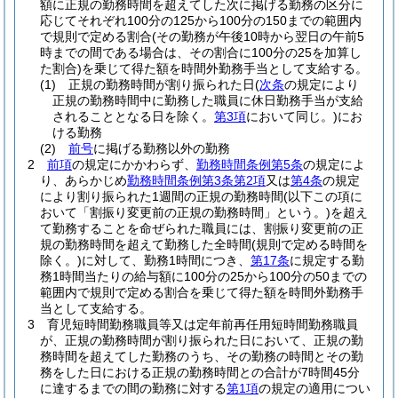
額に正規の勤務時間を超えてした次に掲げる勤務の区分に
応じてそれぞれ100分の125から100分の150までの範囲内
で規則で定める割合
(その勤務が午後10時から翌日の午前5
時までの間である場合は、その割合に100分の25を加算し
た割合)
を乗じて得た額を時間外勤務手当として支給する。
(1)
正規の勤務時間が割り振られた日
(
次条
の規定により
正規の勤務時間中に勤務した職員に休日勤務手当が支給
されることとなる日を除く。
第3項
において同じ。)
にお
ける勤務
(2)
前号
に掲げる勤務以外の勤務
2
前項
の規定にかかわらず、
勤務時間条例第5条
の規定によ
り、あらかじめ
勤務時間条例第3条第2項
又は
第4条
の規定
により割り振られた1週間の正規の勤務時間
(以下この項に
おいて「割振り変更前の正規の勤務時間」という。)
を超え
て勤務することを命ぜられた職員には、割振り変更前の正
規の勤務時間を超えて勤務した全時間
(規則で定める時間を
除く。)
に対して、勤務1時間につき、
第17条
に規定する勤
務1時間当たりの給与額に100分の25から100分の50までの
範囲内で規則で定める割合を乗じて得た額を時間外勤務手
当として支給する。
3
育児短時間勤務職員等又は定年前再任用短時間勤務職員
が、正規の勤務時間が割り振られた日において、正規の勤
務時間を超えてした勤務のうち、その勤務の時間とその勤
務をした日における正規の勤務時間との合計が7時間45分
に達するまでの間の勤務に対する
第1項
の規定の適用につい