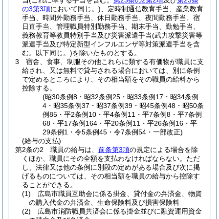
当
(これに準ずる手当を含む。
第23条の2第2項
及び
第23条
の3第3項
において同じ。)
、定時制通信教育手当、産業教育
手当、時間外勤務手当、休日勤務手当、夜間勤務手当、宿
日直手当、管理職員特別勤務手当、期末手当、勤勉手当、
義務教育等教員特別手当及び災害派遣手当
(武力攻撃災害等
派遣手当及び特定新型インフルエンザ等対策派遣手当を含
む。以下同じ。)
を除いたものとする。
3
宿舎、食事、制服その他これらに類する有価物が職員に支
給され、又は無料で貸与される場合においては、別に条例
で定めるところにより、その相当額をその職員の給料から
控除する。
(昭30条例8・昭32条例25・昭33条例17・昭34条例
4・昭35条例37・昭37条例39・昭45条例48・昭50条
例85・平2条例10・平4条例11・平7条例8・平7条例
68・平17条例164・平20条例11・平26条例16・平
29条例1・令5条例45・令7条例54・一部改正)
(給与の支払)
第2条の2
職員の給与は、
前条第3項
の規定による場合を除
くほか、職員にその全額を支払わなければならない。
ただ
し、法律又は他の条例に別段の定めがある場合及び次に掲
げるものについては、その相当額を職員の給与から控除す
ることができる。
(1)
広島市職員互助会に係る掛金、貸付金の弁済金、物資
の購入代金の弁済金、生命保険料及び損害保険料
(2)
広島市消防職員共済会に係る掛金並びに融資運用資金