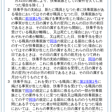
月31日の経過により、扶養親族としての要件を欠くに至
つた場合を除く。)
2
扶養手当の支給は、新たに職員となつた者に扶養親族があ
る場合においてはその者が職員となつた日、扶養親族がな
い職員に
前項第1号
に掲げる事実が生じた場合においてはそ
の事実が生じた日の属する月の翌月
(これらの日が月の初日
であるときは、その日の属する月)
から開始し、扶養手当を
受けている職員が離職し、又は死亡した場合においてはそ
れぞれその者が離職し、又は死亡した日、扶養手当を受け
ている職員の扶養親族で
同項
の規定による届出に係るもの
のすべてが扶養親族としての要件を欠くに至つた場合にお
いてはその事実が生じた日の属する月
(これらの日が月の初
日であるときは、その日の属する月の前月)
をもつて終わ
る。
ただし、扶養手当の支給の開始については、
同項
の規
定による届出が、これに係る事実の生じた日から15日を経
過した後にされたときは、その届出を受理した日の属する
月の翌月
(その日が月の初日であるときは、その日の属する
月)
から行うものとする。
3
扶養手当は、これを受けている職員に更に
第1項第1号
に
掲げる事実が生じた場合、扶養手当を受けている職員の扶
養親族で
同項
の規定による届出に係るものの一部が扶養親
族としての要件を欠くに至つた場合又は職員の扶養親族と
しての子で
同項
の規定による届出に係るもののうち特定期
間にある子でなかつた者が特定期間にある子となつた場合
においては、これらの事実が生じた日の属する月の翌月
(こ