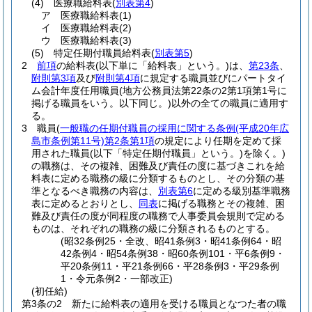
(4)
医療職給料表
(
別表第4
)
ア
医療職給料表
(1)
イ
医療職給料表
(2)
ウ
医療職給料表
(3)
(5)
特定任期付職員給料表
(
別表第5
)
2
前項
の給料表
(以下単に「給料表」という。)
は、
第23条
、
附則第3項
及び
附則第4項
に規定する職員並びにパートタイ
ム会計年度任用職員
(地方公務員法第22条の2第1項第1号に
掲げる職員をいう。以下同じ。)
以外の全ての職員に適用す
る。
3
職員
(
一般職の任期付職員の採用に関する条例
(平成20年広
島市条例第11号)
第2条第1項
の規定により任期を定めて採
用された職員
(以下「特定任期付職員」という。)
を除く。)
の職務は、その複雑、困難及び責任の度に基づきこれを給
料表に定める職務の級に分類するものとし、その分類の基
準となるべき職務の内容は、
別表第6
に定める級別基準職務
表に定めるとおりとし、
同表
に掲げる職務とその複雑、困
難及び責任の度が同程度の職務で人事委員会規則で定める
ものは、それぞれの職務の級に分類されるものとする。
(昭32条例25・全改、昭41条例3・昭41条例64・昭
42条例4・昭54条例38・昭60条例101・平6条例9・
平20条例11・平21条例66・平28条例3・平29条例
1・令元条例2・一部改正)
(初任給)
第3条の2
新たに給料表の適用を受ける職員となつた者の職