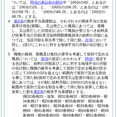
ついては、
同項の表以外の部分
中「100分の40」とあるの
は「100分の25」と、「100分の106.25」とあるのは「100
分の58.75」と、「100分の86.25」とあるのは「100分の
48.75」とする。
4
第2項
の期末手当基礎額は、それぞれその期末手当の支給
基準日現在
(退職し、又は死亡した職員にあつては、退職
し、又は死亡した日現在)
において職員が受けるべき給料及
び扶養手当の月額
(育児短時間勤務職員等の給料の月額にあ
つては、当該月額を算出率で除して得た額。
次項
において
同じ。)
並びにこれらに対する地域手当の月額の合計額とす
る。
5
職務の複雑、困難及び責任の度等を考慮して規則で定める
職員については、
前項
の規定にかかわらず、
同項
に規定す
る合計額に、給料の月額及びこれに対する地域手当の月額
の合計額に職務の級等を考慮して規則で定める職員の区分
に応じて100分の20を超えない範囲内で規則で定める割合
を乗じて得た額
(規則で定める管理又は監督の地位にある職
員にあつては、その額に給料月額に100分の25を超えない
範囲内で規則で定める割合を乗じて得た額を加算した額)
を
加算した額を
第2項
の期末手当基礎額とする。
(昭32条例25・追加、昭32条例32・昭33条例36・昭
34条例17・昭34条例38・昭35条例30・昭36条例
48・昭37条例51・昭38条例16・昭39条例1・昭39条
例56・昭41条例3・昭43条例52・昭44条例37・昭45
条例48・昭46条例105・昭49条例67・昭51条例66・