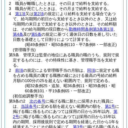
2
職員が離職したときは、その日まで給料を支給する。
3
職員が死亡したときは、その月まで給料を支給する。
4
第1項
又は
第2項
の規定により給料を支給する場合であつ
て、給与期間の初日から支給するとき以外のとき、又は給
与期間の末日まで支給するとき以外のときは、その給料額
は、その給与期間の現日数から
勤務時間条例第3条第1項
、
第4条
及び
第5条
の規定に基づく週休日の日数を差し引いた
日数を基礎として日割りによつて計算する。
(昭49条例67・昭50条例110・平7条例8・一部改正)
(管理職手当)
第9条
管理又は監督の地位にある職員の職のうち、規則で規
定するものには、その特殊性に基き、管理職手当を支給す
る。
2
前項
の規定による管理職手当の月額は、
同項
に規定する職
を占める職員の属する職務の級における最高の号給の給料
月額の100分の25を超えない範囲内で、規則で定める。
(昭32条例25・追加、昭36条例11・昭39条例1・昭
60条例101・平19条例65・一部改正)
(初任給調整手当)
第9条の2
次の各号
に掲げる職に新たに採用された職員に
は、
当該各号
に定める額を超えない範囲内の額を、
第1号
に
掲げる職に係るものにあつては採用の日から35年以内、
第
2号
に掲げる職に係るものにあつては採用の日から15年以
内の期間、採用後規則で定める期間を経過した日から1年を
経過するごとにその額を減じて、
第3号
に掲げる職に係るも