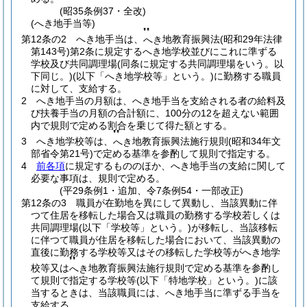
(昭35条例37・全改)
(へき地手当等)
❜❜
第12条の2
へき地手当は、
地教育振興法
(昭和29年法律
へき
第143号)
第2条に規定するへき地学校並びにこれに準ずる
学校及び共同調理場
(同条に規定する共同調理場をいう。以
下同じ。)
(以下「へき地学校等」という。)
に勤務する職員
に対して、支給する。
2
へき地手当の月額は、へき地手当を支給される者の給料及
び扶養手当の月額の合計額に、100分の12を超えない範囲
内で規則で定める割合を乗じて得た額とする。
❜❜
3
へき地学校等は、
地教育振興法施行規則
(昭和34年文
へき
部省令第21号)
で定める基準を参酌して規則で指定する。
4
前各項
に規定するもののほか、へき地手当の支給に関して
必要な事項は、規則で定める。
(平29条例1・追加、令7条例54・一部改正)
第12条の3
職員が在勤地を異にして異動し、当該異動に伴
つて住居を移転した場合又は職員の勤務する学校若しくは
共同調理場
(以下「学校等」という。)
が移転し、当該移転
に伴つて職員が住居を移転した場合において、当該異動の
直後に勤務する学校等又はその移転した学校等がへき地学
❜❜
校等又は
地教育振興法施行規則で定める基準を参酌し
へき
て規則で指定する学校等
(以下「特地学校」という。)
に該
当するときは、当該職員には、へき地手当に準ずる手当を
支給する。