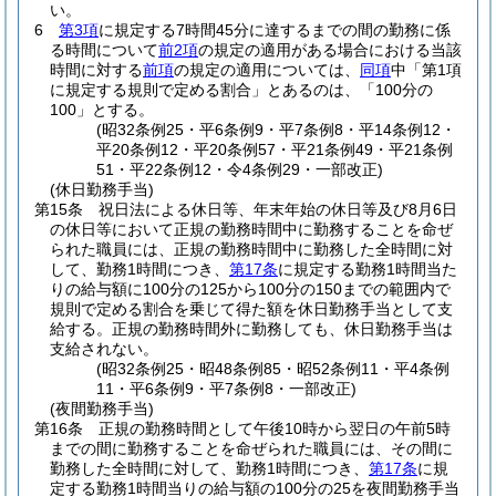
い。
6
第3項
に規定する7時間45分に達するまでの間の勤務に係
る時間について
前2項
の規定の適用がある場合における当該
時間に対する
前項
の規定の適用については、
同項
中「第1項
に規定する規則で定める割合」とあるのは、「100分の
100」とする。
(昭32条例25・平6条例9・平7条例8・平14条例12・
平20条例12・平20条例57・平21条例49・平21条例
51・平22条例12・令4条例29・一部改正)
(休日勤務手当)
第15条
祝日法による休日等、年末年始の休日等及び8月6日
の休日等において正規の勤務時間中に勤務することを命ぜ
られた職員には、正規の勤務時間中に勤務した全時間に対
して、勤務1時間につき、
第17条
に規定する勤務1時間当た
りの給与額に100分の125から100分の150までの範囲内で
規則で定める割合を乗じて得た額を休日勤務手当として支
給する。
正規の勤務時間外に勤務しても、休日勤務手当は
支給されない。
(昭32条例25・昭48条例85・昭52条例11・平4条例
11・平6条例9・平7条例8・一部改正)
(夜間勤務手当)
第16条
正規の勤務時間として午後10時から翌日の午前5時
までの間に勤務することを命ぜられた職員には、その間に
勤務した全時間に対して、勤務1時間につき、
第17条
に規
定する勤務1時間当りの給与額の100分の25を夜間勤務手当