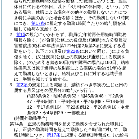
振られた勤務時間の全部を勤務した職員にあつては、当該
休日に代わる代休日。以下「8月6日の休日等」という。)
で
ある場合、休暇による場合その他その勤務しないことにつ
き特に承認のあつた場合を除くほか、その勤務しない1時間
につき、
第17条
に規定する勤務1時間当たりの給与額を減
額して給与を支給する。
2
前項
の規定にかかわらず、職員
(定年前再任用短時間勤務
職員を除く。)
が負傷
(公務上の負傷及び通勤
(地方公務員災
害補償法
(昭和42年法律第121号)
第2条第2項に規定する通
勤をいう。以下この項及び
第22条
において同じ。)
による負
傷を除く。)
又は疾病
(公務上の疾病及び通勤による疾病を
除く。)
のため引き続き90日
(精神障害の場合は180日、結核
性疾患又は原子爆弾の放射能による疾病の場合は1年)
を超
えて勤務しないときは、給料及びこれに対する地域手当
は、半額を減じて支給する。
3
前2項
の規定による減額は、減額すべき事実の生じた日の
属する月又はその翌月分の給与から行う。
(昭33条例2・昭43条例52・昭45条例48・平2条例
47・平4条例11・平6条例9・平7条例8・平14条例
12・平17条例164・平22条例12・平26条例16・令元
条例2・令4条例29・一部改正)
(時間外勤務手当)
第14条
正規の勤務時間を超えて勤務を命ぜられた職員に
は、正規の勤務時間を超えて勤務した全時間に対して、勤
務1時間につき、
第17条
に規定する勤務1時間当たりの給与