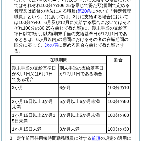
てはそれぞれ100分の106.25を乗じて得た額
(規則で定める
管理又は監督の地位にある職員
(
第20条
において「特定管理
職員」という。)
にあつては、3月に支給する場合において
は100分の40、6月及び12月に支給する場合においてはそれ
ぞれ100分の86.25を乗じて得た額)
に、期末手当の支給基
準日以前3か月以内
(期末手当の支給基準日が12月1日であ
るときは、6か月以内)
の期間におけるその者の在職期間の
区分に応じて、
次の表
に定める割合を乗じて得た額とす
る。
在職期間
割合
期末手当の支給基準日
期末手当の支給基準日
が3月1日又は6月1日
が12月1日である場合
である場合
3か月
6か月
100分の10
0
2か月15日以上3か月
5か月以上6か月未満
100分の80
未満
1か月15日以上2か月1
3か月以上5か月未満
100分の60
5日未満
1か月15日未満
3か月未満
100分の30
3
定年前再任用短時間勤務職員に対する
前項
の規定の適用に