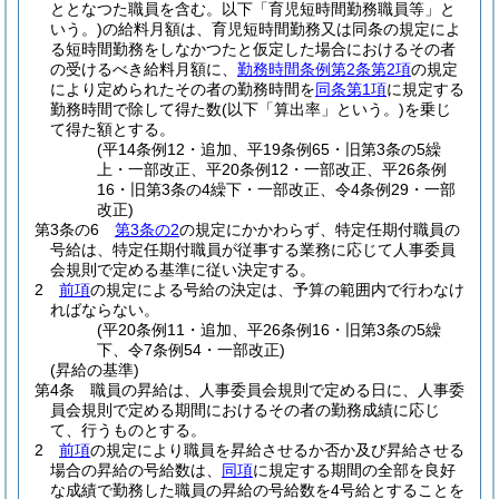
ととなつた職員を含む。以下「育児短時間勤務職員等」と
いう。)
の給料月額は、育児短時間勤務又は同条の規定によ
る短時間勤務をしなかつたと仮定した場合におけるその者
の受けるべき給料月額に、
勤務時間条例第2条第2項
の規定
により定められたその者の勤務時間を
同条第1項
に規定する
勤務時間で除して得た数
(以下「算出率」という。)
を乗じ
て得た額とする。
(平14条例12・追加、平19条例65・旧第3条の5繰
上・一部改正、平20条例12・一部改正、平26条例
16・旧第3条の4繰下・一部改正、令4条例29・一部
改正)
第3条の6
第3条の2
の規定にかかわらず、特定任期付職員の
号給は、特定任期付職員が従事する業務に応じて人事委員
会規則で定める基準に従い決定する。
2
前項
の規定による号給の決定は、予算の範囲内で行わなけ
ればならない。
(平20条例11・追加、平26条例16・旧第3条の5繰
下、令7条例54・一部改正)
(昇給の基準)
第4条
職員の昇給は、人事委員会規則で定める日に、人事委
員会規則で定める期間におけるその者の勤務成績に応じ
て、行うものとする。
2
前項
の規定により職員を昇給させるか否か及び昇給させる
場合の昇給の号給数は、
同項
に規定する期間の全部を良好
な成績で勤務した職員の昇給の号給数を4号給とすることを