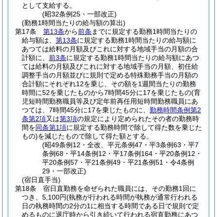
として支給する。
(昭32条例25・一部改正)
(勤務1時間当たりの給与額の算出)
第17条
第13条
から
前条
までに規定する勤務1時間当たりの
給与額は、
第13条
に規定する勤務1時間当たりの給与額に
あつては給料の月額及びこれに対する地域手当の月額の合
計額に、
前3条
に規定する勤務1時間当たりの給与額にあつ
ては給料の月額及びこれに対する地域手当の月額、初任給
調整手当の月額並びに規則で定める特殊勤務手当の月額の
合計額にそれぞれ12を乗じ、その額を1週間当たりの勤務
時間に52を乗じたものから7時間45分に17を乗じたもの
(育
児短時間勤務職員等及び定年前再任用短時間勤務職員にあ
つては、7時間45分に17を乗じたものに、
勤務時間条例第2
条第2項
又は
第3項
の規定により定められたその者の勤務時
間を
同条第1項
に規定する勤務時間で除して得た数を乗じた
もの)
を減じたもので除して得た額とする。
(昭49条例12・全改、平元条例47・平3条例63・平7
条例68・平14条例12・平17条例164・平20条例12・
平20条例57・平21条例49・平21条例51・令4条例
29・一部改正)
(宿日直手当)
第18条
宿日直勤務を命ぜられた職員には、その勤務1回に
つき、5,100円
(執務が行われる時間が執務が通常行われる
日の執務時間の2分の1に相当する時間である日で規則で定
めるものに退庁時から引き続いて行われる宿直勤務にあつ