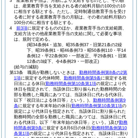
3
産業教育手当は、月額により支給するものとし、その額
は、産業教育手当を支給される者の給料月額の100分の10
に相当する額とする。
ただし、定時制通信教育手当を受け
る者に対する産業教育手当の月額は、その者の給料月額の
100分の6に相当する額とする。
4
前3項
に規定するもののほか、産業教育手当の支給範囲、
支給方法その他産業教育手当の支給に関して必要な事項
は、規則で定める。
(昭34条例4・追加、昭35条例37・旧第21条の2繰
下、昭39条例1・昭46条例73・昭50条例110・平14
条例12・平22条例30・一部改正、平29条例1・旧第
12条の3繰下、令4条例29・一部改正)
(給与の減額)
第13条
職員が勤務しないときは、
勤務時間条例第8条の2第
1項
に規定する代休時間、
勤務時間条例第9条
に規定する祝
日法による休日
(
勤務時間条例第10条第1項
の規定により代
休日を指定されて、当該休日に割り振られた勤務時間の全
部を勤務した職員にあつては、当該休日に代わる代休日。
以下「祝日法による休日等」という。)
、
勤務時間条例第9
条
に規定する年末年始の休日
(
勤務時間条例第10条第1項
の
規定により代休日を指定されて、当該休日に割り振られた
勤務時間の全部を勤務した職員にあつては、当該休日に代
わる代休日。以下「年末年始の休日等」という。)
及び
勤務
時間条例第9条
に規定する8月6日の休日
(
勤務時間条例第10
条第1項
の規定により代休日を指定されて、当該休日に割り