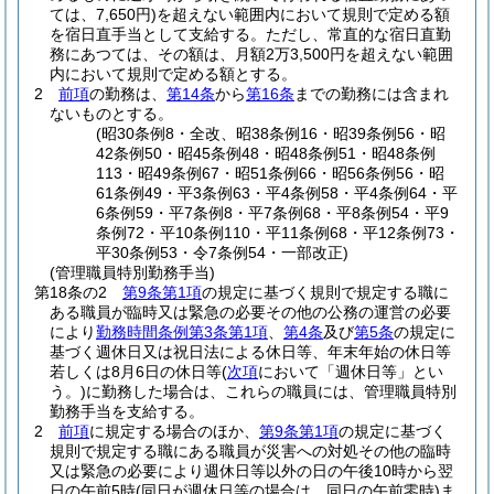
ては、7,650円)
を超えない範囲内において規則で定める額
を宿日直手当として支給する。
ただし、常直的な宿日直勤
務にあつては、その額は、月額2万3,500円を超えない範囲
内において規則で定める額とする。
2
前項
の勤務は、
第14条
から
第16条
までの勤務には含まれ
ないものとする。
(昭30条例8・全改、昭38条例16・昭39条例56・昭
42条例50・昭45条例48・昭48条例51・昭48条例
113・昭49条例67・昭51条例66・昭56条例56・昭
61条例49・平3条例63・平4条例58・平4条例64・平
6条例59・平7条例8・平7条例68・平8条例54・平9
条例72・平10条例110・平11条例68・平12条例73・
平30条例53・令7条例54・一部改正)
(管理職員特別勤務手当)
第18条の2
第9条第1項
の規定に基づく規則で規定する職に
ある職員が臨時又は緊急の必要その他の公務の運営の必要
により
勤務時間条例第3条第1項
、
第4条
及び
第5条
の規定に
基づく週休日又は祝日法による休日等、年末年始の休日等
若しくは8月6日の休日等
(
次項
において「週休日等」とい
う。)
に勤務した場合は、これらの職員には、管理職員特別
勤務手当を支給する。
2
前項
に規定する場合のほか、
第9条第1項
の規定に基づく
規則で規定する職にある職員が災害への対処その他の臨時
又は緊急の必要により週休日等以外の日の午後10時から翌
日の午前5時
(同日が週休日等の場合は、同日の午前零時)
ま