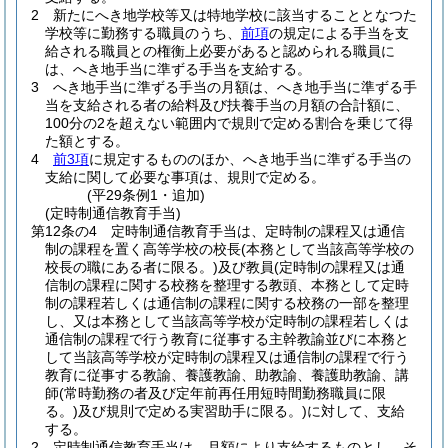
2
新たにへき地学校等又は特地学校に該当することとなつた
学校等に勤務する職員のうち、
前項
の規定による手当を支
給される職員との権衡上必要があると認められる職員に
は、へき地手当に準ずる手当を支給する。
3
へき地手当に準ずる手当の月額は、へき地手当に準ずる手
当を支給される者の給料及び扶養手当の月額の合計額に、
100分の2を超えない範囲内で規則で定める割合を乗じて得
た額とする。
4
前3項
に規定するもののほか、へき地手当に準ずる手当の
支給に関して必要な事項は、規則で定める。
(平29条例1・追加)
(定時制通信教育手当)
第12条の4
定時制通信教育手当は、定時制の課程又は通信
制の課程を置く高等学校の校長
(本務として当該高等学校の
校長の職にある者に限る。)
及び教員
(定時制の課程又は通
信制の課程に関する校務を整理する教頭、本務として定時
制の課程若しくは通信制の課程に関する校務の一部を整理
し、又は本務として当該高等学校が定時制の課程若しくは
通信制の課程で行う教育に従事する主幹教諭並びに本務と
して当該高等学校が定時制の課程又は通信制の課程で行う
教育に従事する教諭、養護教諭、助教諭、養護助教諭、講
師
(常時勤務の者及び定年前再任用短時間勤務職員に限
る。)
及び規則で定める実習助手に限る。)
に対して、支給
する。
2
定時制通信教育手当は、月額により支給するものとし、そ