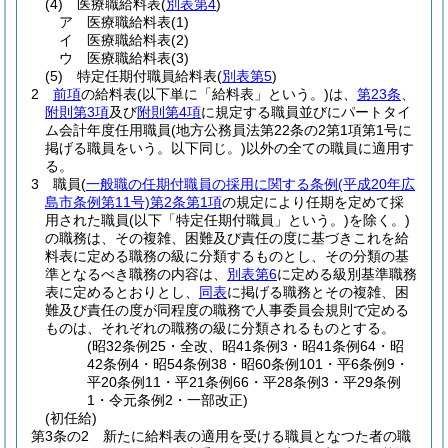
(4)
医療職給料表
(
別表第4
)
ア
医療職給料表
(1)
イ
医療職給料表
(2)
ウ
医療職給料表
(3)
(5)
特定任期付職員給料表
(
別表第5
)
2
前項
の給料表
(以下単に「給料表」という。)
は、
第23条
、
附則第3項
及び
附則第4項
に規定する職員並びにパートタイ
ム会計年度任用職員
(地方公務員法第22条の2第1項第1号に
掲げる職員をいう。以下同じ。)
以外の全ての職員に適用す
る。
3
職員
(
一般職の任期付職員の採用に関する条例
(平成20年広
島市条例第11号)
第2条第1項
の規定により任期を定めて採
用された職員
(以下「特定任期付職員」という。)
を除く。)
の職務は、その複雑、困難及び責任の度に基づきこれを給
料表に定める職務の級に分類するものとし、その分類の基
準となるべき職務の内容は、
別表第6
に定める級別基準職務
表に定めるとおりとし、
同表
に掲げる職務とその複雑、困
難及び責任の度が同程度の職務で人事委員会規則で定める
ものは、それぞれの職務の級に分類されるものとする。
(昭32条例25・全改、昭41条例3・昭41条例64・昭
42条例4・昭54条例38・昭60条例101・平6条例9・
平20条例11・平21条例66・平28条例3・平29条例
1・令元条例2・一部改正)
(初任給)
第3条の2
新たに給料表の適用を受ける職員となつた者の職