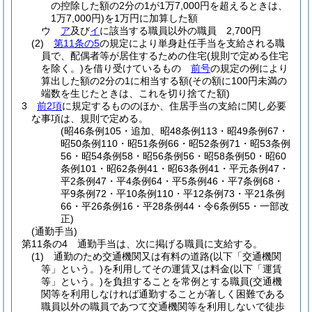
の控除した額の2分の1が1万7,000円を超えるときは、
1万7,000円)
を1万円に加算した額
ウ
ア
及び
イ
に該当する職員以外の職員 2,700円
(2)
第11条の5
の規定により単身赴任手当を支給される職
員で、配偶者等が居住するための住宅
(規則で定める住宅
を除く。)
を借り受けているもの
前号
の規定の例により
算出した額の2分の1に相当する額
(その額に100円未満の
端数を生じたときは、これを切り捨てた額)
3
前2項
に規定するもののほか、住居手当の支給に関し必要
な事項は、規則で定める。
(昭46条例105・追加、昭48条例113・昭49条例67・
昭50条例110・昭51条例66・昭52条例71・昭53条例
56・昭54条例58・昭56条例56・昭58条例50・昭60
条例101・昭62条例41・昭63条例41・平元条例47・
平2条例47・平4条例64・平5条例46・平7条例68・
平9条例72・平10条例110・平12条例73・平21条例
66・平26条例16・平28条例44・令6条例55・一部改
正)
(通勤手当)
第11条の4
通勤手当は、次に掲げる職員に支給する。
(1)
通勤のため交通機関又は有料の道路
(以下「交通機関
等」という。)
を利用してその運賃又は料金
(以下「運賃
等」という。)
を負担することを常例とする職員
(交通機
関等を利用しなければ通勤することが著しく困難である
職員以外の職員であつて交通機関等を利用しないで徒歩