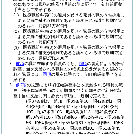
のにあつては職務の級及び号給の別に応じて、初任給調整
手当として支給する。
(1)
医療職給料表
(1)
の適用を受ける職員の職のうち採用に
よる欠員の補充が困難であると認められる職で規則で定
めるもの 月額31万800円
(2)
医療職給料表
(2)
の適用を受ける職員の職のうち採用に
よる欠員の補充が困難であると認められる職で規則で定
めるもの 月額6万円
(3)
医療職給料表
(3)
の適用を受ける職員の職のうち採用に
よる欠員の補充が困難であると認められる職で規則で定
めるもの 月額2万1,400円
2
前項
の職に在職する職員のうち、
同項
の規定により初任給
調整手当を支給される職員との権衡上必要があると認めら
れる職員には、
同項
の規定に準じて、初任給調整手当を支
給する。
3
前2項
の規定により初任給調整手当を支給される職員の範
囲、初任給調整手当の支給期間及び支給額その他初任給調
整手当の支給に関し必要な事項は、規則で定める。
(昭37条例39・追加、昭39条例56・昭42条例1・昭
43条例52・昭44条例37・昭45条例48・昭46条例
105・昭47条例106・昭48条例113・昭49条例67・
昭50条例110・昭51条例66・昭52条例71・昭53条例
56・昭54条例58・昭55条例81・昭56条例56・昭58
条例50・昭59条例66・昭60条例101・昭61条例49・
昭62条例41・昭63条例41・平元条例47・平2条例