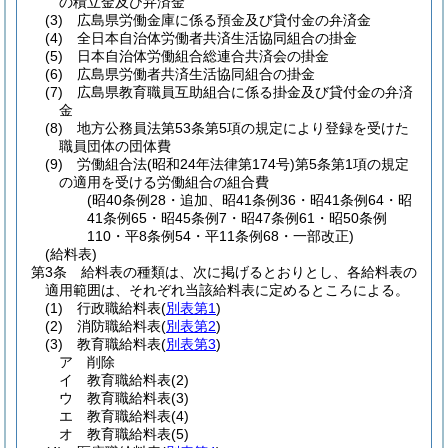
の積立金及び弁済金
(3)
広島県労働金庫に係る預金及び貸付金の弁済金
(4)
全日本自治体労働者共済生活協同組合の掛金
(5)
日本自治体労働組合総連合共済会の掛金
(6)
広島県労働者共済生活協同組合の掛金
(7)
広島県教育職員互助組合に係る掛金及び貸付金の弁済
金
(8)
地方公務員法第53条第5項の規定により登録を受けた
職員団体の団体費
(9)
労働組合法
(昭和24年法律第174号)
第5条第1項の規定
の適用を受ける労働組合の組合費
(昭40条例28・追加、昭41条例36・昭41条例64・昭
41条例65・昭45条例7・昭47条例61・昭50条例
110・平8条例54・平11条例68・一部改正)
(給料表)
第3条
給料表の種類は、次に掲げるとおりとし、各給料表の
適用範囲は、それぞれ当該給料表に定めるところによる。
(1)
行政職給料表
(
別表第1
)
(2)
消防職給料表
(
別表第2
)
(3)
教育職給料表
(
別表第3
)
ア
削除
イ
教育職給料表
(2)
ウ
教育職給料表
(3)
エ
教育職給料表
(4)
オ
教育職給料表
(5)