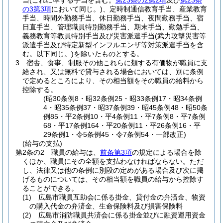
当
(これに準ずる手当を含む。
第23条の2第2項
及び
第23条
の3第3項
において同じ。)
、定時制通信教育手当、産業教育
手当、時間外勤務手当、休日勤務手当、夜間勤務手当、宿
日直手当、管理職員特別勤務手当、期末手当、勤勉手当、
義務教育等教員特別手当及び災害派遣手当
(武力攻撃災害等
派遣手当及び特定新型インフルエンザ等対策派遣手当を含
む。以下同じ。)
を除いたものとする。
3
宿舎、食事、制服その他これらに類する有価物が職員に支
給され、又は無料で貸与される場合においては、別に条例
で定めるところにより、その相当額をその職員の給料から
控除する。
(昭30条例8・昭32条例25・昭33条例17・昭34条例
4・昭35条例37・昭37条例39・昭45条例48・昭50条
例85・平2条例10・平4条例11・平7条例8・平7条例
68・平17条例164・平20条例11・平26条例16・平
29条例1・令5条例45・令7条例54・一部改正)
(給与の支払)
第2条の2
職員の給与は、
前条第3項
の規定による場合を除
くほか、職員にその全額を支払わなければならない。
ただ
し、法律又は他の条例に別段の定めがある場合及び次に掲
げるものについては、その相当額を職員の給与から控除す
ることができる。
(1)
広島市職員互助会に係る掛金、貸付金の弁済金、物資
の購入代金の弁済金、生命保険料及び損害保険料
(2)
広島市消防職員共済会に係る掛金並びに融資運用資金