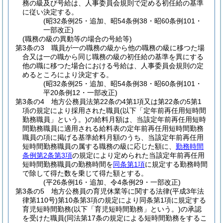
務の級及び号給は、人事委員会規則で定める初任給の基準
に従い決定する。
(昭32条例25・追加、昭54条例38・昭60条例101・
一部改正)
(職務の級の異動等の場合の号給等)
第3条の3
職員が一の職務の級から他の職務の級に移つた場
合又は一の職から同じ職務の級の初任給の基準を異にする
他の職に移つた場合における号給は、人事委員会規則の定
めるところにより決定する。
(昭32条例25・追加、昭54条例38・昭60条例101・
平20条例12・一部改正)
第3条の4
地方公務員法第22条の4第1項又は第22条の5第1
項の規定により採用された職員
(以下「定年前再任用短時間
勤務職員」という。)
の給料月額は、当該定年前再任用短時
間勤務職員に適用される給料表の定年前再任用短時間勤務
職員の項に掲げる基準給料月額のうち、当該定年前再任用
短時間勤務職員の属する職務の級に応じた額に、
勤務時間
条例第2条第3項
の規定により定められた当該定年前再任用
短時間勤務職員の勤務時間を
同条第1項
に規定する勤務時間
で除して得た数を乗じて得た額とする。
(平26条例16・追加、令4条例29・一部改正)
第3条の5
地方公務員の育児休業等に関する法律
(平成3年法
律第110号)
第10条第3項の規定により同条第1項に規定する
育児短時間勤務
(以下「育児短時間勤務」という。)
の承認
を受けた職員
(同法第17条の規定による短時間勤務をするこ