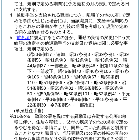
ては、規則で定める期間)
に係る最初の月の規則で定める日
に支給する。
4
通勤手当を支給される職員につき、離職その他の規則で定
める事由が生じた場合には、当該職員に、支給単位期間の
うちこれらの事由が生じた後の期間を考慮して規則で定め
る額を返納させるものとする。
5
前各項
に規定するもののほか、通勤の実情の変更に伴う支
給額の改定その他通勤手当の支給及び返納に関し必要な事
項は、規則で定める。
(昭33条例17・追加、昭37条例3・昭39条例1・昭39
条例56・昭41条例3・昭42条例1・昭43条例52・昭
44条例37・一部改正、昭45条例48・旧第11条の2繰
下・一部改正、昭46条例73・昭46条例105・昭47条
例106・昭48条例113・昭49条例67・昭50条例
110・昭51条例66・昭52条例71・昭53条例56・昭
54条例58・昭55条例81・昭56条例56・昭58条例
50・昭59条例66・昭60条例101・昭62条例41・平元
条例47・平3条例63・平8条例54・平15条例65・平
22条例30・令7条例54・一部改正)
(単身赴任手当)
第11条の5
勤務公署を異にする異動又は在勤する公署の移
転に伴い、住居を移転し、父母の疾病その他の規則で定め
るやむを得ない事情により、同居していた配偶者と別居す
ることとなつた職員で、当該異動又は公署の移転の直前の
住居から当該異動又は公署の移転の直後に在勤する公署に