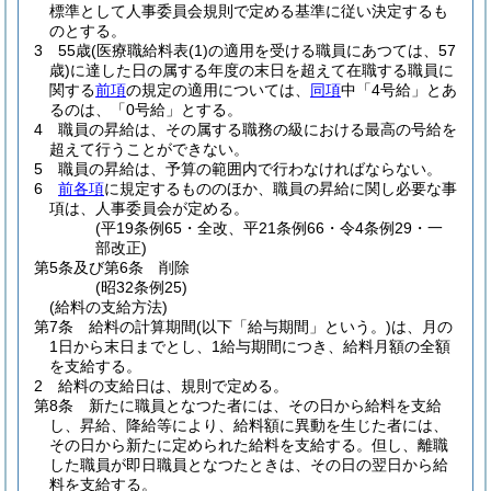
標準として人事委員会規則で定める基準に従い決定するも
のとする。
3
55歳
(医療職給料表
(1)
の適用を受ける職員にあつては、57
歳)
に達した日の属する年度の末日を超えて在職する職員に
関する
前項
の規定の適用については、
同項
中「4号給」とあ
るのは、「0号給」とする。
4
職員の昇給は、その属する職務の級における最高の号給を
超えて行うことができない。
5
職員の昇給は、予算の範囲内で行わなければならない。
6
前各項
に規定するもののほか、職員の昇給に関し必要な事
項は、人事委員会が定める。
(平19条例65・全改、平21条例66・令4条例29・一
部改正)
第5条及び第6条
削除
(昭32条例25)
(給料の支給方法)
第7条
給料の計算期間
(以下「給与期間」という。)
は、月の
1日から末日までとし、1給与期間につき、給料月額の全額
を支給する。
2
給料の支給日は、規則で定める。
第8条
新たに職員となつた者には、その日から給料を支給
し、昇給、降給等により、給料額に異動を生じた者には、
その日から新たに定められた給料を支給する。
但し、離職
した職員が即日職員となつたときは、その日の翌日から給
料を支給する。