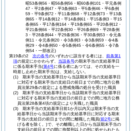
昭53条例56・昭56条例56・昭60条例101・平元条例
47・平2条例47・平3条例63・平5条例46・平6条例
59・平9条例72・平11条例68・平12条例73・平13条
例65・平14条例12・平14条例61・平15条例3・平15
条例65・平17条例164・平19条例65・平20条例12・
平21条例66・平22条例30・平26条例69・平28条例
3・平28条例44・平29条例36・平30条例53・令元条
例11・令元条例20・令3条例3・令3条例59・令4条
例29・令4条例50・令5条例45・令6条例55・令7条
例54・一部改正)
第19条の2
次の各号
のいずれかに該当する者には、
前条第1
項
の規定にかかわらず、
当該各号
の期末手当の支給基準日
に係る期末手当
(
第4号
に係る者にあつては、その支給を一
時差し止めた期末手当)
は、支給しない。
(1)
期末手当の支給基準日から当該期末手当の支給基準日
に対応する期末手当の支給日の前日までの間に地方公務
員法第29条の規定による懲戒免職の処分を受けた職員
(2)
期末手当の支給基準日から当該期末手当の支給基準日
に対応する期末手当の支給日の前日までの間に地方公務
員法第28条第4項の規定により失職した職員
(3)
期末手当の支給基準日前1か月以内又は期末手当の支
給基準日から当該期末手当の支給基準日に対応する期末
手当の支給日の前日までの間に離職した職員
(
前2号
に掲
げる者を除く。)
で、その離職した日から当該期末手当の
支給日の前日までの間に拘禁刑以上の刑に処せられたも