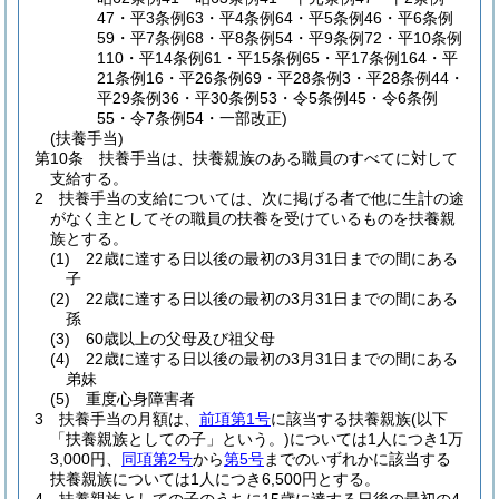
47・平3条例63・平4条例64・平5条例46・平6条例
59・平7条例68・平8条例54・平9条例72・平10条例
110・平14条例61・平15条例65・平17条例164・平
21条例16・平26条例69・平28条例3・平28条例44・
平29条例36・平30条例53・令5条例45・令6条例
55・令7条例54・一部改正)
(扶養手当)
第10条
扶養手当は、扶養親族のある職員のすべてに対して
支給する。
2
扶養手当の支給については、次に掲げる者で他に生計の途
がなく主としてその職員の扶養を受けているものを扶養親
族とする。
(1)
22歳に達する日以後の最初の3月31日までの間にある
子
(2)
22歳に達する日以後の最初の3月31日までの間にある
孫
(3)
60歳以上の父母及び祖父母
(4)
22歳に達する日以後の最初の3月31日までの間にある
弟妹
(5)
重度心身障害者
3
扶養手当の月額は、
前項第1号
に該当する扶養親族
(以下
「扶養親族としての子」という。)
については1人につき1万
3,000円、
同項第2号
から
第5号
までのいずれかに該当する
扶養親族については1人につき6,500円とする。