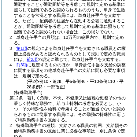
通勤することが通勤距離等を考慮して規則で定める基準に
照らして困難であると認められるもののうち、単身で生活
することを常況とする職員には、単身赴任手当を支給す
る。
ただし、配偶者の住居から在勤する公署に通勤するこ
とが、通勤距離等を考慮して規則で定める基準に照らして
困難であると認められない場合は、この限りでない。
2
単身赴任手当の月額は、10万円の範囲内で、規則で定め
る。
3
第1項
の規定による単身赴任手当を支給される職員との権
衡上必要があると認められるものとして規則で定める職員
には、
前2項
の規定に準じて、単身赴任手当を支給する。
4
前3項
に規定するもののほか、単身赴任手当を支給の調整
に関する事項その他単身赴任手当の支給に関し必要な事項
は、規則で定める。
(平2条例10・追加、平5条例46・平10条例110・平
28条例3・一部改正)
(特殊勤務手当)
第12条
著しく危険、不快、不健康又は困難な勤務その他の
著しく特殊な勤務で、給与上特別の考慮を必要とし、か
つ、その特殊性を給料で考慮することが適当でないと認め
られるものに従事する職員には、その勤務の特殊性に応じ
て特殊勤務手当を支給する。
2
特殊勤務手当の種類、支給される職員の範囲、支給額その
他特殊勤務手当の支給に関し必要な事項は、別に条例で定
める。