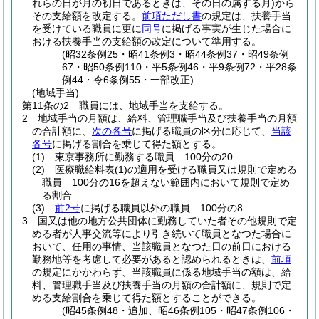
れらの日が月の初日であるときは、その日の属する月)
から
その支給額を改定する。
前項ただし書
の規定は、扶養手当
を受けている職員に更に
同号
に掲げる事実が生じた場合に
おける扶養手当の支給額の改定について準用する。
(昭32条例25・昭41条例3・昭44条例37・昭49条例
67・昭50条例110・平5条例46・平9条例72・平28条
例44・令6条例55・一部改正)
(地域手当)
第11条の2
職員には、地域手当を支給する。
2
地域手当の月額は、給料、管理職手当及び扶養手当の月額
の合計額に、
次の各号
に掲げる職員の区分に応じて、
当該
各号
に掲げる割合を乗じて得た額とする。
(1)
東京事務所に勤務する職員 100分の20
(2)
医療職給料表
(1)
の適用を受ける職員又は規則で定める
職員 100分の16を超えない範囲内において規則で定め
る割合
(3)
前2号
に掲げる職員以外の職員 100分の8
3
国又は他の地方公共団体に勤務していた者その他規則で定
める者が人事交流等により引き続いて職員となつた場合に
おいて、任用の事情、当該職員となつた日の前日における
勤務地等を考慮して必要があると認められるときは、
前項
の規定にかかわらず、当該職員に係る地域手当の額は、給
料、管理職手当及び扶養手当の月額の合計額に、規則で定
める支給割合を乗じて得た額とすることができる。
(昭45条例48・追加、昭46条例105・昭47条例106・