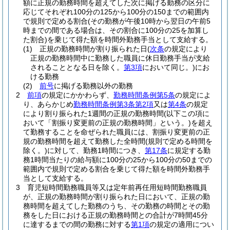
額に正規の勤務時間を超えてした次に掲げる勤務の区分に
応じてそれぞれ100分の125から100分の150までの範囲内
で規則で定める割合
(その勤務が午後10時から翌日の午前5
時までの間である場合は、その割合に100分の25を加算し
た割合)
を乗じて得た額を時間外勤務手当として支給する。
(1)
正規の勤務時間が割り振られた日
(
次条
の規定により
正規の勤務時間中に勤務した職員に休日勤務手当が支給
されることとなる日を除く。
第3項
において同じ。)
にお
ける勤務
(2)
前号
に掲げる勤務以外の勤務
2
前項
の規定にかかわらず、
勤務時間条例第5条
の規定によ
り、あらかじめ
勤務時間条例第3条第2項
又は
第4条
の規定
により割り振られた1週間の正規の勤務時間
(以下この項に
おいて「割振り変更前の正規の勤務時間」という。)
を超え
て勤務することを命ぜられた職員には、割振り変更前の正
規の勤務時間を超えて勤務した全時間
(規則で定める時間を
除く。)
に対して、勤務1時間につき、
第17条
に規定する勤
務1時間当たりの給与額に100分の25から100分の50までの
範囲内で規則で定める割合を乗じて得た額を時間外勤務手
当として支給する。
3
育児短時間勤務職員等又は定年前再任用短時間勤務職員
が、正規の勤務時間が割り振られた日において、正規の勤
務時間を超えてした勤務のうち、その勤務の時間とその勤
務をした日における正規の勤務時間との合計が7時間45分
に達するまでの間の勤務に対する
第1項
の規定の適用につい