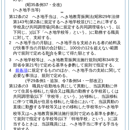
(昭35条例37・全改)
(へき地手当等)
❜❜
第12条の2
へき地手当は、
地教育振興法
(昭和29年法律
へき
第143号)
第2条に規定するへき地学校並びにこれに準ずる
学校及び共同調理場
(同条に規定する共同調理場をいう。以
下同じ。)
(以下「へき地学校等」という。)
に勤務する職員
に対して、支給する。
2
へき地手当の月額は、へき地手当を支給される者の給料及
び扶養手当の月額の合計額に、100分の12を超えない範囲
内で規則で定める割合を乗じて得た額とする。
❜❜
3
へき地学校等は、
地教育振興法施行規則
(昭和34年文
へき
部省令第21号)
で定める基準を参酌して規則で指定する。
4
前各項
に規定するもののほか、へき地手当の支給に関して
必要な事項は、規則で定める。
(平29条例1・追加、令7条例54・一部改正)
第12条の3
職員が在勤地を異にして異動し、当該異動に伴
つて住居を移転した場合又は職員の勤務する学校若しくは
共同調理場
(以下「学校等」という。)
が移転し、当該移転
に伴つて職員が住居を移転した場合において、当該異動の
直後に勤務する学校等又はその移転した学校等がへき地学
❜❜
校等又は
地教育振興法施行規則で定める基準を参酌し
へき
て規則で指定する学校等
(以下「特地学校」という。)
に該
当するときは、当該職員には、へき地手当に準ずる手当を
支給する。