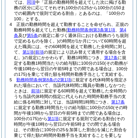
ては、
同項
中「正規の勤務時間を超えてした次に掲げる勤
務の区分に応じてそれぞれ100分の125から100分の150ま
での範囲内で規則で定める割合」とあるのは、「100分の
100」とする。
4
正規の勤務時間を超えて勤務することを命ぜられ、正規の
勤務時間を超えてした勤務
(
勤務時間条例第3条第1項
、
第4
条
及び
第5条
の規定に基づく週休日における勤務のうち規則
で定めるものを除く。)
の時間が1か月について60時間を超
えた職員には、その60時間を超えて勤務した全時間に対し
て、
第1項
(
前項
の規定により読み替えて適用する場合を含
む。)
の規定にかかわらず、勤務1時間につき、
第17条
に規
定する勤務1時間当たりの給与額に100分の150
(その勤務が
午後10時から翌日の午前5時までの間である場合は、100分
の175)
を乗じて得た額を時間外勤務手当として支給する。
5
勤務時間条例第8条の2第1項
に規定する代休時間を指定さ
れた場合において、当該代休時間に職員が勤務しなかつた
ときは、
前項
に規定する60時間を超えて勤務した全時間の
うち当該代休時間の指定に代えられた時間外勤務手当の支
給に係る時間に対しては、当該時間1時間につき、
第17条
に規定する勤務1時間当たりの給与額に100分の150
(その時
間が午後10時から翌日の午前5時までの間である場合は、
100分の175)
から
第1項
に規定する規則で定める割合
(その
時間が午後10時から翌日の午前5時までの間である場合
は、その割合に100分の25を加算した割合)
を減じた割合を
乗じて得た額の時間外勤務手当を支給することを要しな