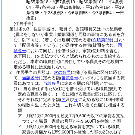
昭55条例18・昭57条例10・昭60条例101・平4条例
64・平7条例68・平11条例68・平17条例164・平19
条例65・平28条例3・令6条例55・令7条例54・一部
改正)
(住居手当)
第11条の3
住居手当は、職員で、当該職員又はその配偶者
(届出をしないが事実上婚姻関係と同様の事情にある者を含
む。以下同じ。)
若しくは規則で定める者
(
次項第2号
におい
て「配偶者等」という。)
が居住する住宅
(貸間を含む。
同
項各号
において同じ。)
を借り受け、家賃
(使用料を含む。
以下同じ。)
を支払つていると認められるものに支給する。
ただし、本市の職員住宅に居住している職員その他規則で
定める職員には支給しない。
2
住居手当の月額は、
次の各号
に掲げる職員の区分に応じ
て、
当該各号
に定める額
(
当該各号
のいずれにも該当する職
員にあつては、
当該各号
に定める額の合計額)
とする。
(1)
自ら居住するため住宅を借り受けている職員
(規則で
定める職員を除く。)
次に掲げる職員の区分に応じて、
それぞれ次に定める額
(
ア
及び
イ
に定める額に100円未満
の端数を生じたときは、これを切り捨てた額)
に相当する
額
ア
月額1万2,300円を超え1万9,600円以下の家賃を支払
つている職員 家賃の月額から9,600円を控除した額
イ
月額1万9,600円を超える家賃を支払つている職員
家賃の月額から1万9,600円を控除した額の2分の1
(そ