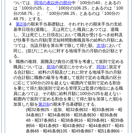
ついては、
同項の表以外の部分
中「100分の40」とあるの
は「100分の25」と、「100分の106.25」とあるのは「100
分の58.75」と、「100分の86.25」とあるのは「100分の
48.75」とする。
4
第2項
の期末手当基礎額は、それぞれその期末手当の支給
基準日現在
(退職し、又は死亡した職員にあつては、退職
し、又は死亡した日現在)
において職員が受けるべき給料及
び扶養手当の月額
(育児短時間勤務職員等の給料の月額にあ
つては、当該月額を算出率で除して得た額。
次項
において
同じ。)
並びにこれらに対する地域手当の月額の合計額とす
る。
5
職務の複雑、困難及び責任の度等を考慮して規則で定める
職員については、
前項
の規定にかかわらず、
同項
に規定す
る合計額に、給料の月額及びこれに対する地域手当の月額
の合計額に職務の級等を考慮して規則で定める職員の区分
に応じて100分の20を超えない範囲内で規則で定める割合
を乗じて得た額
(規則で定める管理又は監督の地位にある職
員にあつては、その額に給料月額に100分の25を超えない
範囲内で規則で定める割合を乗じて得た額を加算した額)
を
加算した額を
第2項
の期末手当基礎額とする。
(昭32条例25・追加、昭32条例32・昭33条例36・昭
34条例17・昭34条例38・昭35条例30・昭36条例
48・昭37条例51・昭38条例16・昭39条例1・昭39条
例56・昭41条例3・昭43条例52・昭44条例37・昭45
条例48・昭46条例105・昭49条例67・昭51条例66・