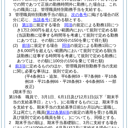
での間であつて正規の勤務時間外に勤務した場合は、これ
らの職員には、管理職員特別勤務手当を支給する。
3
管理職員特別勤務手当の額は、
次の各号
に掲げる場合の区
分に応じ、
当該各号
に定める額とする。
(1)
第1項
に規定する場合
同項
の規定による勤務1回につ
き1万2,000円を超えない範囲内において規則で定める額
(当該勤務に従事する時間等を考慮して規則で定める勤務
にあつては、その額に100分の150を乗じて得た額)
(2)
前項
に規定する場合
同項
の規定による勤務1回につ
き6,000円を超えない範囲内において規則で定める額
(当
該勤務に従事する時間等を考慮して規則で定める勤務に
あつては、その額に100分の150を乗じて得た額)
4
前3項
に定めるもののほか、管理職員特別勤務手当の支給
に関し必要な事項は、規則で定める。
(平4条例11・追加、平6条例59・平7条例8・平10条
例18・平21条例66・平28条例3・令6条例55・一部
改正)
(期末手当)
第19条
職員で、3月1日、6月1日及び12月1日
(以下「期末手
当の支給基準日」という。)
に在職するものには、期末手当
を支給する。
期末手当の支給基準日前1か月以内に退職し、
又は死亡した職員
(
第22条第6項
の規定の適用を受ける職員
及び規則で定める職員を除く。)
についても、同様とする。
2
期末手当の額は、期末手当基礎額に、3月に支給する場合
においては100分の40、6月及び12月に支給する場合におい