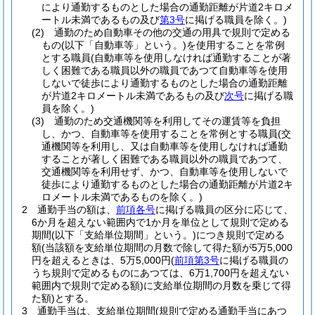
により通勤するものとした場合の通勤距離が片道2キロメ
ートル未満であるもの及び
第3号
に掲げる職員を除く。)
(2)
通勤のため自動車その他の交通の用具で規則で定める
もの
(以下「自動車等」という。)
を使用することを常例
とする職員
(自動車等を使用しなければ通勤することが著
しく困難である職員以外の職員であつて自動車等を使用
しないで徒歩により通勤するものとした場合の通勤距離
が片道2キロメートル未満であるもの及び
次号
に掲げる職
員を除く。)
(3)
通勤のため交通機関等を利用してその運賃等を負担
し、かつ、自動車等を使用することを常例とする職員
(交
通機関等を利用し、又は自動車等を使用しなければ通勤
することが著しく困難である職員以外の職員であつて、
交通機関等を利用せず、かつ、自動車等を使用しないで
徒歩により通勤するものとした場合の通勤距離が片道2キ
ロメートル未満であるものを除く。)
2
通勤手当の額は、
前項各号
に掲げる職員の区分に応じて、
6か月を超えない範囲内で1か月を単位として規則で定める
期間
(以下「支給単位期間」という。)
につき規則で定める
額
(当該額を支給単位期間の月数で除して得た額が5万5,000
円を超えるときは、5万5,000円
(
前項第3号
に掲げる職員の
うち規則で定めるものにあつては、6万1,700円を超えない
範囲内で規則で定める額)
に支給単位期間の月数を乗じて得
た額)
とする。
3
通勤手当は、支給単位期間
(規則で定める通勤手当にあつ