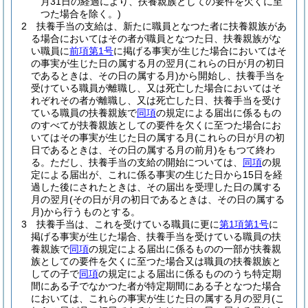
月31日の経過により、扶養親族としての要件を欠くに至
つた場合を除く。)
2
扶養手当の支給は、新たに職員となつた者に扶養親族があ
る場合においてはその者が職員となつた日、扶養親族がな
い職員に
前項第1号
に掲げる事実が生じた場合においてはそ
の事実が生じた日の属する月の翌月
(これらの日が月の初日
であるときは、その日の属する月)
から開始し、扶養手当を
受けている職員が離職し、又は死亡した場合においてはそ
れぞれその者が離職し、又は死亡した日、扶養手当を受け
ている職員の扶養親族で
同項
の規定による届出に係るもの
のすべてが扶養親族としての要件を欠くに至つた場合にお
いてはその事実が生じた日の属する月
(これらの日が月の初
日であるときは、その日の属する月の前月)
をもつて終わ
る。
ただし、扶養手当の支給の開始については、
同項
の規
定による届出が、これに係る事実の生じた日から15日を経
過した後にされたときは、その届出を受理した日の属する
月の翌月
(その日が月の初日であるときは、その日の属する
月)
から行うものとする。
3
扶養手当は、これを受けている職員に更に
第1項第1号
に
掲げる事実が生じた場合、扶養手当を受けている職員の扶
養親族で
同項
の規定による届出に係るものの一部が扶養親
族としての要件を欠くに至つた場合又は職員の扶養親族と
しての子で
同項
の規定による届出に係るもののうち特定期
間にある子でなかつた者が特定期間にある子となつた場合
においては、これらの事実が生じた日の属する月の翌月
(こ