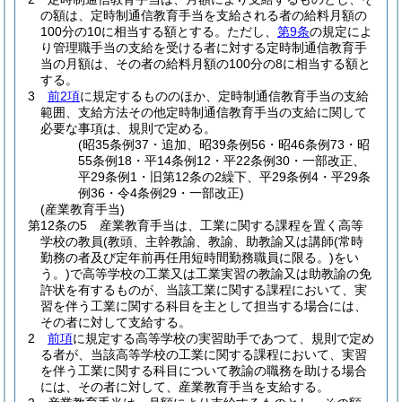
の額は、定時制通信教育手当を支給される者の給料月額の
100分の10に相当する額とする。
ただし、
第9条
の規定によ
り管理職手当の支給を受ける者に対する定時制通信教育手
当の月額は、その者の給料月額の100分の8に相当する額と
する。
3
前2項
に規定するもののほか、定時制通信教育手当の支給
範囲、支給方法その他定時制通信教育手当の支給に関して
必要な事項は、規則で定める。
(昭35条例37・追加、昭39条例56・昭46条例73・昭
55条例18・平14条例12・平22条例30・一部改正、
平29条例1・旧第12条の2繰下、平29条例4・平29条
例36・令4条例29・一部改正)
(産業教育手当)
第12条の5
産業教育手当は、工業に関する課程を置く高等
学校の教員
(教頭、主幹教諭、教諭、助教諭又は講師
(常時
勤務の者及び定年前再任用短時間勤務職員に限る。)
をい
う。)
で高等学校の工業又は工業実習の教諭又は助教諭の免
許状を有するものが、当該工業に関する課程において、実
習を伴う工業に関する科目を主として担当する場合には、
その者に対して支給する。
2
前項
に規定する高等学校の実習助手であつて、規則で定め
る者が、当該高等学校の工業に関する課程において、実習
を伴う工業に関する科目について教諭の職務を助ける場合
には、その者に対して、産業教育手当を支給する。