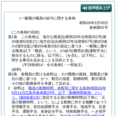
○一般職の職員の給与に関する条例
昭和26年3月30日
条例第62号
(この条例の目的)
第1条
この条例は、地方公務員法
(昭和25年法律第261号)
第
24条第5項並びに地方自治法
(昭和22年法律第67号)
第203条
の2第5項及び第204条第3項の規定に基づき、一般職に属す
る職員
(以下「職員」という。)
の給与
(費用弁償
(通勤手当に
相当するものに限る。以下同じ。)
を含む。以下同じ。)
に
関する事項を定めることを目的とする。
(平28条例14・令元条例2・一部改正)
(給料)
第2条
各職員の受ける給料は、その職務の複雑、困難及び責
任の度に基づき、かつ、勤労の強度、勤務時間、勤労環境
その他の勤務条件を考慮して定める。
2
給料は、
職員の勤務時間、休暇等に関する条例
(昭和26年
8月11日広島市条例第23号。以下「勤務時間条例」とい
う。)
第8条第1項
に規定する正規の勤務時間
(以下単に「正
規の勤務時間」という。)
による勤務に対する報酬であつて
管理職手当、初任給調整手当、扶養手当、地域手当、住居
手当、通勤手当、単身赴任手当、特殊勤務手当、へき地手