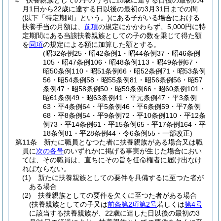
4
扶養親族としての子のうちに15歳に達する日後の最初の4
月1日から22歳に達する日以後の最初の3月31日までの間
(以下「特定期間」という。)
にある子がいる場合における
扶養手当の月額は、
前項
の規定にかかわらず、5,000円に特
定期間にある当該扶養親族としての子の数を乗じて得た額
を
同項
の規定による額に加算した額とする。
(昭32条例25・昭42条例1・昭44条例37・昭46条例
105・昭47条例106・昭48条例113・昭49条例67・
昭50条例110・昭51条例66・昭52条例71・昭53条例
56・昭54条例58・昭55条例81・昭56条例56・昭57
条例47・昭58条例50・昭59条例66・昭60条例101・
昭61条例49・昭63条例41・平元条例47・平3条例
63・平4条例64・平5条例46・平6条例59・平7条例
68・平8条例54・平9条例72・平10条例110・平12条
例73・平14条例61・平15条例65・平17条例164・平
18条例81・平28条例44・令6条例55・一部改正)
第11条
新たに職員となつた者に扶養親族がある場合又は職
員に
次の各号
のいずれかに掲げる事実が生じた場合におい
ては、その職員は、直ちにその旨を任命権者に届け出なけ
ればならない。
(1)
新たに扶養親族としての要件を具備するに至つた者が
ある場合
(2)
扶養親族としての要件を欠くに至つた者がある場合
(扶養親族としての子又は
前条第2項第2号
若しくは
第4号
に該当する扶養親族が、22歳に達した日以後の最初の3