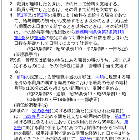
2
職員が離職したときは、その日まで給料を支給する。
3
職員が死亡したときは、その月まで給料を支給する。
4
第1項
又は
第2項
の規定により給料を支給する場合であつ
て、給与期間の初日から支給するとき以外のとき、又は給
与期間の末日まで支給するとき以外のときは、その給料額
は、その給与期間の現日数から
勤務時間条例第3条第1項
、
第4条
及び
第5条
の規定に基づく週休日の日数を差し引いた
日数を基礎として日割りによつて計算する。
(昭49条例67・昭50条例110・平7条例8・一部改正)
(管理職手当)
第9条
管理又は監督の地位にある職員の職のうち、規則で規
定するものには、その特殊性に基き、管理職手当を支給す
る。
2
前項
の規定による管理職手当の月額は、
同項
に規定する職
を占める職員の属する職務の級における最高の号給の給料
月額の100分の25を超えない範囲内で、規則で定める。
(昭32条例25・追加、昭36条例11・昭39条例1・昭
60条例101・平19条例65・一部改正)
(初任給調整手当)
第9条の2
次の各号
に掲げる職に新たに採用された職員に
は、
当該各号
に定める額を超えない範囲内の額を、
第1号
に
掲げる職に係るものにあつては採用の日から35年以内、
第
2号
に掲げる職に係るものにあつては採用の日から15年以
内の期間、採用後規則で定める期間を経過した日から1年を
経過するごとにその額を減じて、
第3号
に掲げる職に係るも