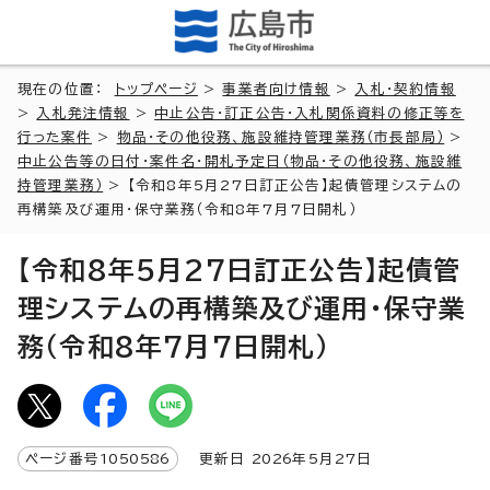
現在の位置：
トップページ
>
事業者向け情報
>
入札・契約情報
>
入札発注情報
>
中止公告・訂正公告・入札関係資料の修正等を
行った案件
>
物品・その他役務、施設維持管理業務（市長部局）
>
中止公告等の日付・案件名・開札予定日（物品・その他役務、施設維
持管理業務）
> 【令和8年5月27日訂正公告】起債管理システムの
再構築及び運用・保守業務（令和8年7月7日開札）
【令和8年5月27日訂正公告】起債管
理システムの再構築及び運用・保守業
務（令和8年7月7日開札）
ページ番号
1050586
更新日
2026
年5月
27
日