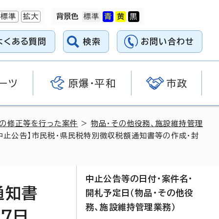
標準
拡大
背景色
よくある質問
検索
お問い合わせ
ーツ
原爆・平和
市政
料の修正等を行った案件
>
物品・その他役務、施設維持管理
日中止公告】市民税・県民税特別徴収税額通知書等の作成・封
中止公告等の日付・案件名・
通知書
開札予定日（物品・その他役
務、施設維持管理業務）
7日