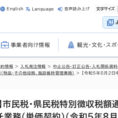
English
音声読み上げ
文字サイズ
Language
事業者向け情報
観光・文化・スポ
契約情報
>
入札発注情報
>
中止公告・訂正公告・入札関係資
（物品・その他役務、施設維持管理業務）
> 【令和5年8月2
告】市民税・県民税特別徴収税額
業務（単価契約）（令和5年8月