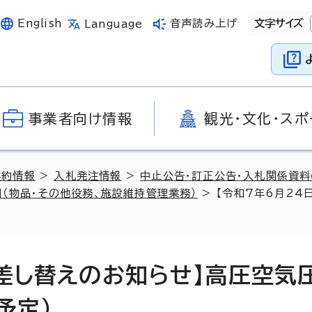
English
音声読み上げ
文字サイズ
Language
事業者向け情報
観光・文化・スポ
契約情報
>
入札発注情報
>
中止公告・訂正公告・入札関係資
（物品・その他役務、施設維持管理業務）
> 【令和7年6月2
書差し替えのお知らせ】高圧空気
予定）