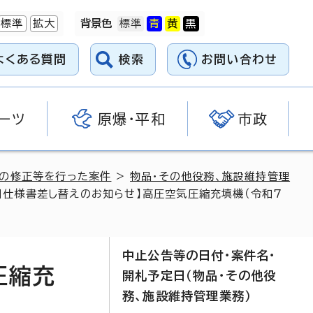
標準
拡大
背景色
よくある質問
検索
お問い合わせ
ーツ
原爆・平和
市政
料の修正等を行った案件
>
物品・その他役務、施設維持管理
4日仕様書差し替えのお知らせ】高圧空気圧縮充填機（令和7
中止公告等の日付・案件名・
圧縮充
開札予定日（物品・その他役
務、施設維持管理業務）