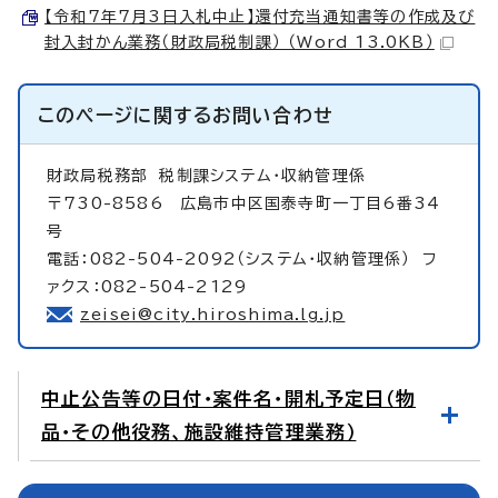
【令和7年7月3日入札中止】還付充当通知書等の作成及び
封入封かん業務（財政局税制課） （Word 13.0KB）
このページに関する
お問い合わせ
財政局税務部
税制課システム・収納管理係
〒730-8586 広島市中区国泰寺町一丁目6番34
号
電話：082-504-2092（システム・収納管理係） フ
ァクス：082-504-2129
zeisei@city.hiroshima.lg.jp
中止公告等の日付・案件名・開札予定日（物
品・その他役務、施設維持管理業務）