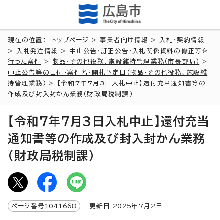
現在の位置：
トップページ
>
事業者向け情報
>
入札・契約情報
>
入札発注情報
>
中止公告・訂正公告・入札関係資料の修正等を
行った案件
>
物品・その他役務、施設維持管理業務（市長部局）
>
中止公告等の日付・案件名・開札予定日（物品・その他役務、施設維
持管理業務）
> 【令和7年7月3日入札中止】還付充当通知書等の
作成及び封入封かん業務（財政局税制課）
【令和7年7月3日入札中止】還付充当
通知書等の作成及び封入封かん業務
（財政局税制課）
ページ番号
1041668
更新日
2025
年7月2日