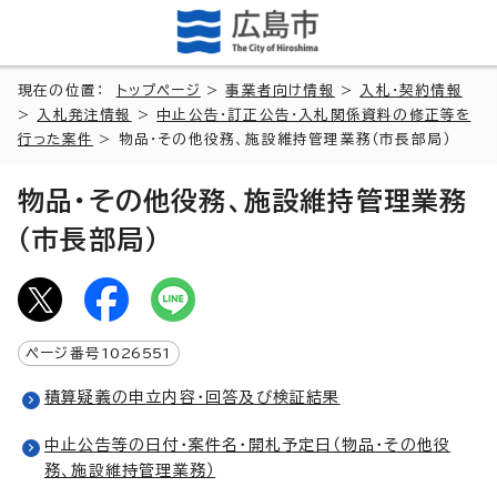
現在の位置：
トップページ
>
事業者向け情報
>
入札・契約情報
>
入札発注情報
>
中止公告・訂正公告・入札関係資料の修正等を
行った案件
> 物品・その他役務、施設維持管理業務（市長部局）
物品・その他役務、施設維持管理業務
（市長部局）
ページ番号
1026551
積算疑義の申立内容・回答及び検証結果
中止公告等の日付・案件名・開札予定日（物品・その他役
務、施設維持管理業務）