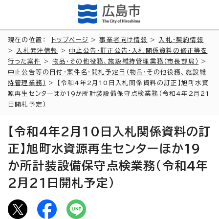
現在の位置：
トップページ
>
事業者向け情報
>
入札・契約情報
>
入札発注情報
>
中止公告・訂正公告・入札関係資料の修正等を
行った案件
>
物品・その他役務、施設維持管理業務（市長部局）
>
中止公告等の日付・案件名・開札予定日（物品・その他役務、施設維
持管理業務）
> 【令和4年2月10日入札関係資料の訂正】旭町水資
源再生センターほか19か所計装設備保守点検業務（令和4年2月21
日開札予定）
【令和4年2月10日入札関係資料の訂
正】旭町水資源再生センターほか19
か所計装設備保守点検業務（令和4年
2月21日開札予定）