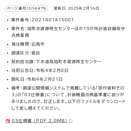
ページ番号
1014479
更新日
2025
年2月
16
日
案件番号：2021401415001
案件名：旭町水資源再生センターほか19か所計装設備保守
点検業務
発注機関：広島市
調達区分：委託
契約担当課：下水道局旭町水資源再生センター
当初公告日：令和4年2月8日
開札日：令和4年2月21日
備考：調達公開情報システムで掲載している「添付資料その
3」の「03仕様書」について、計装機器点検基準書に誤りが
ありましたので、訂正します。以下のファイルをダウンロード
して差し替えてください。
03仕様書 （PDF 2.0MB）