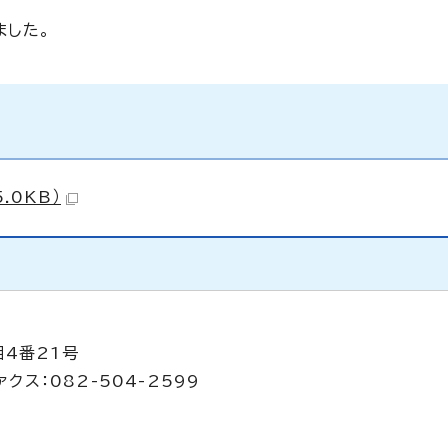
ました。
.0KB）
目4番21号
クス：082-504-2599