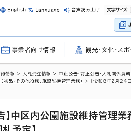
English
音声読み上げ
文字サイズ
Language
事業者向け情報
観光・文化・スポ
契約情報
>
入札発注情報
>
中止公告・訂正公告・入札関係資
（物品・その他役務、施設維持管理業務）
> 【令和8年2月24
告】中区内公園施設維持管理業
開札予定】