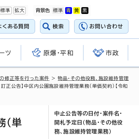
標準
拡大
背景色
よくある質問
検索
お問い合わせ
ーツ
原爆・平和
市政
料の修正等を行った案件
>
物品・その他役務、施設維持管理
日訂正公告】中区内公園施設維持管理業務（単価契約）【令和
中止公告等の日付・案件名・
務（単
開札予定日（物品・その他役
務、施設維持管理業務）