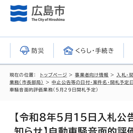
防災
くらし・手続き
現在の位置：
トップページ
>
事業者向け情報
>
入札・
業務（市長部局）
>
中止公告等の日付・案件名・開札予定日
車騒音面的評価業務（5月29日開札予定）
【令和8年5月15日入札
知らせ】自動車騒音面的評価