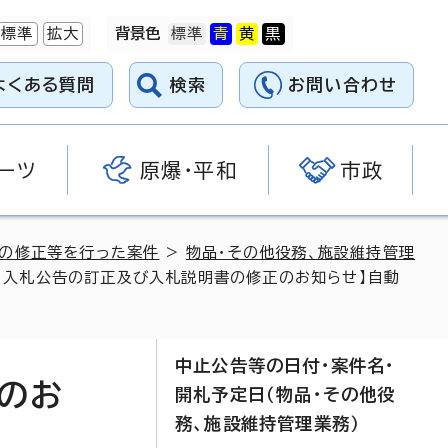
標準
拡大
背景色
よくある質問
検索
お問い合わせ
ーツ
原爆・平和
市政
料の修正等を行った案件
>
物品・その他役務、施設維持管理
5日入札公告の訂正及び入札説明書の修正のお知らせ】自動
中止公告等の日付・案件名・
のお
開札予定日（物品・その他役
務、施設維持管理業務）