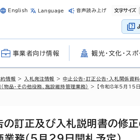
English
音声読み上げ
文字サイズ
Language
事業者向け情報
観光・文化・スポ
契約情報
>
入札発注情報
>
中止公告・訂正公告・入札関係資
（物品・その他役務、施設維持管理業務）
> 【令和8年5月1
公告の訂正及び入札説明書の修正
業務（5月29日開札予定）