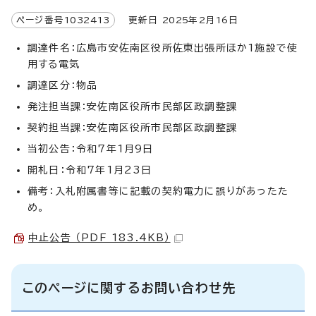
ページ番号
1032413
更新日
2025
年2月
16
日
調達件名：広島市安佐南区役所佐東出張所ほか1施設で使
用する電気
調達区分：物品
発注担当課：安佐南区役所市民部区政調整課
契約担当課：安佐南区役所市民部区政調整課
当初公告：令和7年1月9日
開札日：令和7年1月23日
備考：入札附属書等に記載の契約電力に誤りがあったた
め。
中止公告 （PDF 183.4KB）
このページに関するお問い合わせ先