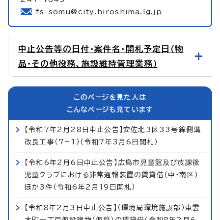
fs-somu@city.hiroshima.lg.jp
中止公告等の日付・案件名・開札予定日（物
品・その他役務、施設維持管理業務）
このページを見た人は
こんなページも見ています
【令和7年2月28日中止公告】安佐北3区33号線側溝
改良工事（7−1）（令和7年3月6日開札）
【令和6年2月6日中止公告】広島市児童館及び放課後
児童クラブにおける非常通報装置の賃貸借（中・南区）
ほか3件（令和6年2月19日開札）
【令和8年2月3日中止公告】（環境局環境施設部）東雲
本町一丁目仮設建物（仮称）の賃貸借（令和8年2月6