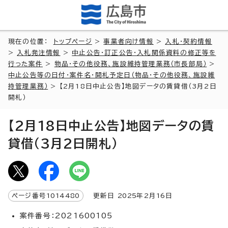
現在の位置：
トップページ
>
事業者向け情報
>
入札・契約情報
>
入札発注情報
>
中止公告・訂正公告・入札関係資料の修正等を
行った案件
>
物品・その他役務、施設維持管理業務（市長部局）
>
中止公告等の日付・案件名・開札予定日（物品・その他役務、施設維
持管理業務）
> 【2月18日中止公告】地図データの賃貸借（3月2日
開札）
【2月18日中止公告】地図データの賃
貸借（3月2日開札）
ページ番号
1014480
更新日
2025
年2月
16
日
案件番号：2021600105