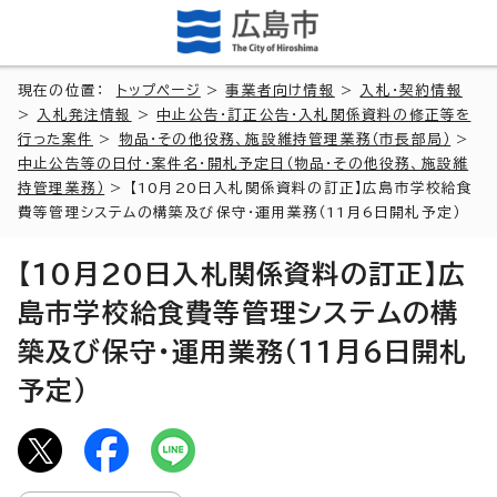
現在の位置：
トップページ
>
事業者向け情報
>
入札・契約情報
>
入札発注情報
>
中止公告・訂正公告・入札関係資料の修正等を
行った案件
>
物品・その他役務、施設維持管理業務（市長部局）
>
中止公告等の日付・案件名・開札予定日（物品・その他役務、施設維
持管理業務）
> 【10月20日入札関係資料の訂正】広島市学校給食
費等管理システムの構築及び保守・運用業務（11月6日開札予定）
【10月20日入札関係資料の訂正】広
島市学校給食費等管理システムの構
築及び保守・運用業務（11月6日開札
予定）