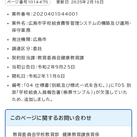
ページ番号
1014475
更新日
2025
年2月
16
日
案件番号：2020401044001
案件名：広島市学校給食費等管理システムの構築及び運用・
保守業務
発注機関：広島市
調達区分：委託
契約担当課：教育委員会健康教育課
当初公告日：令和2年9月25日
開札日：令和2年11月6日
備考：「04 仕様書（別紙及び様式一式を含む。）」に『05 別
添「学校給食人員報告書（帳票サンプル）」が欠落していた
ため、追加しました。
このページに関する
お問い合わせ
教育委員会学校教育部
健康教育課食育係