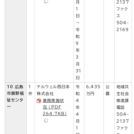
月
2137
1
ファク
日
ス
～
504-
令
2169
和
9
年
3
月
31
日
10 広島
1
テルウェル西日本
令
6,435
公
地域共
市瀬野福
件
株式会社
和
万円
募
生社会
祉センタ
業務実施状
4
推進課
ー
況 （PDF
年
電話
264.7KB）
4
504-
月
2137
1
ファク