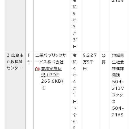
令
2169
和
9
年
3
月
31
日
3 広島市
1
三栄パブリックサ
令
9,227
公
地域共
戸坂福祉
件
ービス株式会社
和
万9千
募
生社会
センター
業務実施状
4
円
推進課
況 （PDF
年
電話
265.6KB）
4
504-
月
2137
1
ファク
日
ス
～
504-
令
2169
和
9