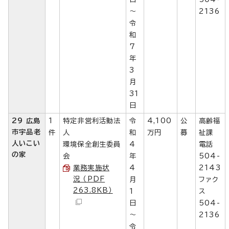
～
2136
令
和
7
年
3
月
31
日
29 広島
1
特定非営利活動法
令
4,100
公
高齢福
市宇品老
件
人
和
万円
募
祉課
人いこい
環境保全創生委員
4
電話
の家
会
年
504-
業務実施状
4
2143
況 （PDF
月
ファク
263.8KB）
1
ス
日
504-
～
2136
令