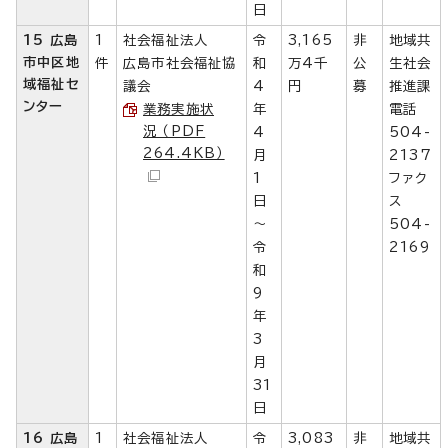
日
15 広島
1
社会福祉法人
令
3,165
非
地域共
市中区地
件
広島市社会福祉協
和
万4千
公
生社会
域福祉セ
議会
4
円
募
推進課
ンター
業務実施状
年
電話
況 （PDF
4
504-
264.4KB）
月
2137
1
ファク
日
ス
～
504-
令
2169
和
9
年
3
月
31
日
16 広島
1
社会福祉法人
令
3,083
非
地域共