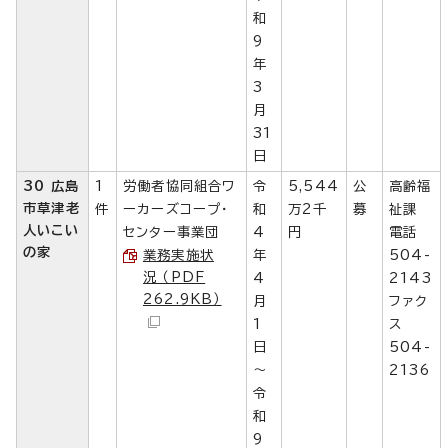
和
9
年
3
月
31
日
30 広島
1
労働者協同組合ワ
令
5,544
公
高齢福
市草津老
件
ーカーズコープ・
和
万2千
募
祉課
人いこい
センター事業団
4
円
電話
の家
業務実施状
年
504-
況 （PDF
4
2143
262.9KB）
月
ファク
1
ス
日
504-
～
2136
令
和
9