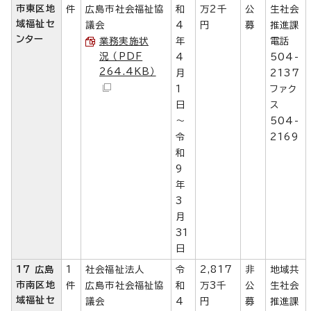
市東区地
件
広島市社会福祉協
和
万2千
公
生社会
域福祉セ
議会
4
円
募
推進課
ンター
業務実施状
年
電話
況 （PDF
4
504-
264.4KB）
月
2137
1
ファク
日
ス
～
504-
令
2169
和
9
年
3
月
31
日
17 広島
1
社会福祉法人
令
2,817
非
地域共
市南区地
件
広島市社会福祉協
和
万3千
公
生社会
域福祉セ
議会
4
円
募
推進課