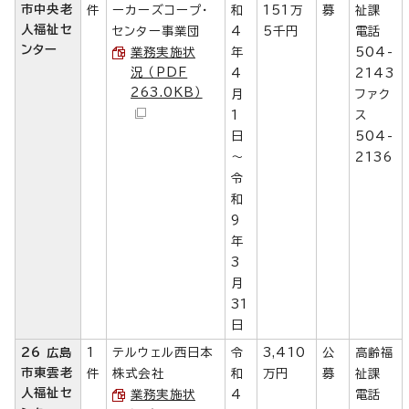
市中央老
件
ーカーズコープ・
和
151万
募
祉課
人福祉セ
センター事業団
4
5千円
電話
ンター
業務実施状
年
504-
況 （PDF
4
2143
263.0KB）
月
ファク
1
ス
日
504-
～
2136
令
和
9
年
3
月
31
日
26 広島
1
テルウェル西日本
令
3,410
公
高齢福
市東雲老
件
株式会社
和
万円
募
祉課
人福祉セ
業務実施状
4
電話