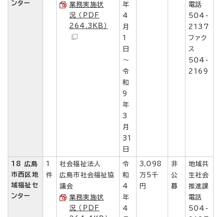
ンター
業務実施状
年
電話
況 （PDF
4
504-
264.3KB）
月
2137
1
ファク
日
ス
～
504-
令
2169
和
9
年
3
月
31
日
18 広島
1
社会福祉法人
令
3,098
非
地域共
市西区地
件
広島市社会福祉協
和
万5千
公
生社会
域福祉セ
議会
4
円
募
推進課
ンター
業務実施状
年
電話
況 （PDF
4
504-