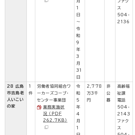
月
ファク
1
ス
日
504-
～
2136
令
和
9
年
3
月
31
日
28 広島
1
労働者協同組合ワ
令
2,778
非
高齢福
市吉島老
件
ーカーズコープ・
和
万3千
公
祉課
人いこい
センター事業団
5
円
募
電話
の家
業務実施状
年
504-
況 （PDF
4
2143
262.7KB）
月
ファク
1
ス
日
504-