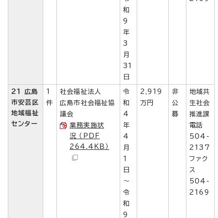
和
9
年
3
月
31
日
21 広島
1
社会福祉法人
令
2,919
非
地域共
市安芸区
件
広島市社会福祉協
和
万円
公
生社会
地域福祉
議会
4
募
推進課
センター
業務実施状
年
電話
況 （PDF
4
504-
264.4KB）
月
2137
1
ファク
日
ス
～
504-
令
2169
和
9