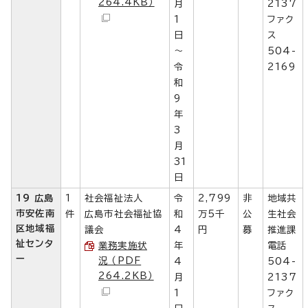
264.4KB）
月
2137
1
ファク
日
ス
～
504-
令
2169
和
9
年
3
月
31
日
19 広島
1
社会福祉法人
令
2,799
非
地域共
市安佐南
件
広島市社会福祉協
和
万5千
公
生社会
区地域福
議会
4
円
募
推進課
祉センタ
業務実施状
年
電話
ー
況 （PDF
4
504-
264.2KB）
月
2137
1
ファク