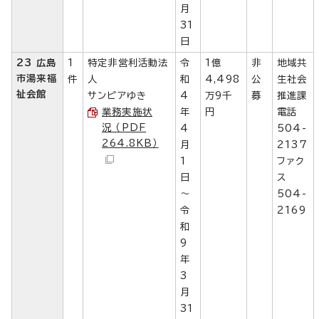
月
31
日
23 広島
1
特定非営利活動法
令
1億
非
地域共
市湯来福
件
人
和
4,498
公
生社会
祉会館
サンピアゆき
4
万9千
募
推進課
業務実施状
年
円
電話
況 （PDF
4
504-
264.8KB）
月
2137
1
ファク
日
ス
～
504-
令
2169
和
9
年
3
月
31