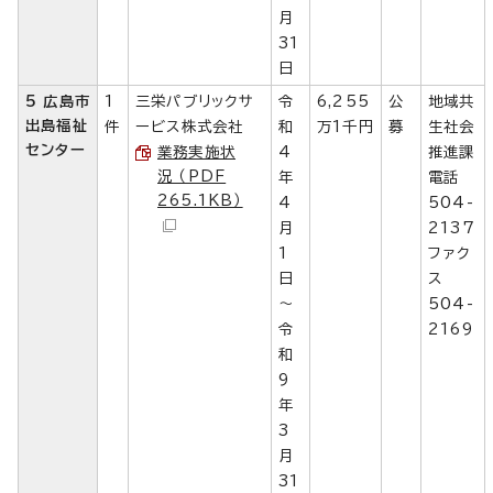
月
31
日
5 広島市
1
三栄パブリックサ
令
6,255
公
地域共
出島福祉
件
ービス株式会社
和
万1千円
募
生社会
センター
業務実施状
4
推進課
況 （PDF
年
電話
265.1KB）
4
504-
月
2137
1
ファク
日
ス
～
504-
令
2169
和
9
年
3
月
31