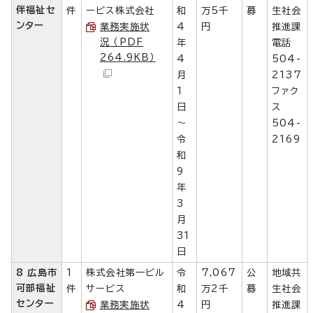
伴福祉セ
件
ービス株式会社
和
万5千
募
生社会
ンター
業務実施状
4
円
推進課
況 （PDF
年
電話
264.9KB）
4
504-
月
2137
1
ファク
日
ス
～
504-
令
2169
和
9
年
3
月
31
日
8 広島市
1
株式会社第一ビル
令
7,067
公
地域共
可部福祉
件
サービス
和
万2千
募
生社会
センター
業務実施状
4
円
推進課