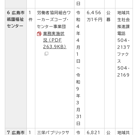
日
6 広島市
1
労働者協同組合ワ
令
6,456
公
地域共
祇園福祉
件
ーカーズコープ・
和
万1千円
募
生社会
センター
センター事業団
4
推進課
業務実施状
年
電話
況 （PDF
4
504-
263.9KB）
月
2137
1
ファク
日
ス
～
504-
令
2169
和
9
年
3
月
31
日
7 広島市
1
三栄パブリックサ
令
6,821
公
地域共