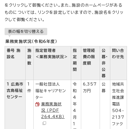
をクリックして御覧ください。また、施設のホームページがある
ものについては、リンクを設定していますので、施設名をクリッ
クして御覧ください。
表の幅を切り替える
業務実施状況（令和6年度）
番号 施
施
指定管理者
指
管理経
公
問い合
設名
設
＜業務実施状況＞
定
費の限
募・
わせ先
数
期
度額
非
間
公
募
1 広島市
1
一般社団法人
令
6,357
公
地域共
吉島福祉
件
福祉キャリアセン
和
万円
募
生社会
センター
ター
4
推進課
業務実施状
年
電話
況 （PDF
4
504-
264.4KB）
月
2137
1
ファク