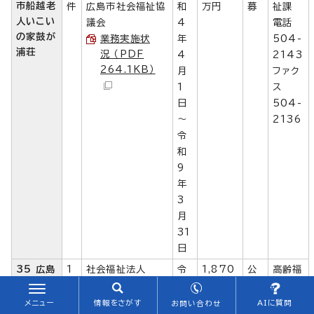
市船越老
件
広島市社会福祉協
和
万円
募
祉課
人いこい
議会
4
電話
の家鼓が
業務実施状
年
504-
浦荘
況 （PDF
4
2143
264.1KB）
月
ファク
1
ス
日
504-
～
2136
令
和
9
年
3
月
31
日
35 広島
1
社会福祉法人
令
1,870
公
高齢福
市老人い
件
広島市社会福祉協
和
万1千円
募
祉課
こいの家
議会
4
電話
メニュー
情報をさがす
AIに質問
お問い合わせ