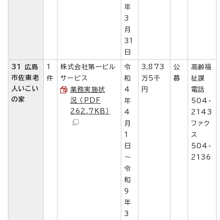
年
3
月
31
日
31 広島
1
株式会社第一ビル
令
3,873
公
高齢福
市佐東老
件
サービス
和
万5千
募
祉課
人いこい
業務実施状
4
円
電話
の家
況 （PDF
年
504-
262.7KB）
4
2143
月
ファク
1
ス
日
504-
～
2136
令
和
9
年
3