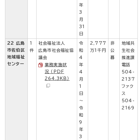
年
3
月
31
日
22 広島
1
社会福祉法人
令
2,777
非
地域共
市佐伯区
件
広島市社会福祉協
和
万1千円
公
生社会
地域福祉
議会
4
募
推進課
センター
業務実施状
年
電話
況 （PDF
4
504-
264.3KB）
月
2137
1
ファク
日
ス
～
504-
令
2169
和
9
年
3