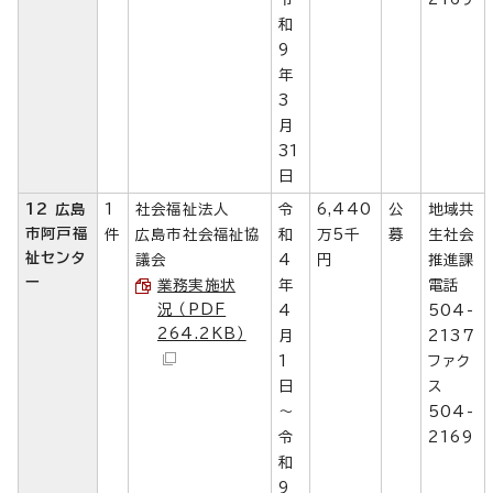
和
9
年
3
月
31
日
12 広島
1
社会福祉法人
令
6,440
公
地域共
市阿戸福
件
広島市社会福祉協
和
万5千
募
生社会
祉センタ
議会
4
円
推進課
ー
業務実施状
年
電話
況 （PDF
4
504-
264.2KB）
月
2137
1
ファク
日
ス
～
504-
令
2169
和
9