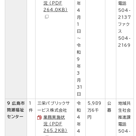
況 （PDF
年
電話
264.0KB）
4
504-
月
2137
1
ファク
日
ス
～
504-
令
2169
和
9
年
3
月
31
日
9 広島市
1
三栄パブリックサ
令
5,989
公
地域共
筒瀬福祉
件
ービス株式会社
和
万6千
募
生社会
センター
業務実施状
4
円
推進課
況 （PDF
年
電話
265.2KB）
4
504-