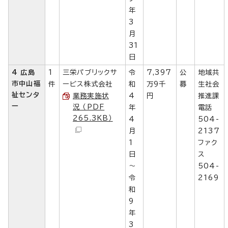
年
3
月
31
日
4 広島
1
三栄パブリックサ
令
7,397
公
地域共
市中山福
件
ービス株式会社
和
万9千
募
生社会
祉センタ
業務実施状
4
円
推進課
ー
況 （PDF
年
電話
265.3KB）
4
504-
月
2137
1
ファク
日
ス
～
504-
令
2169
和
9
年
3