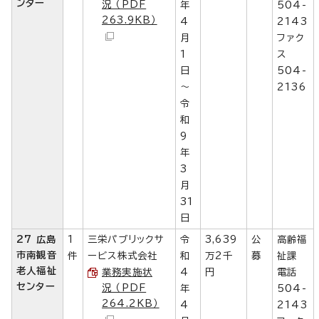
ンター
況 （PDF
年
504-
263.9KB）
4
2143
月
ファク
1
ス
日
504-
～
2136
令
和
9
年
3
月
31
日
27 広島
1
三栄パブリックサ
令
3,639
公
高齢福
市南観音
件
ービス株式会社
和
万2千
募
祉課
老人福祉
業務実施状
4
円
電話
センター
況 （PDF
年
504-
264.2KB）
4
2143