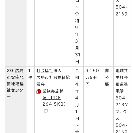
日
ス
～
504-
令
2169
和
9
年
3
月
31
日
20 広島
1
社会福祉法人
令
3,150
非
地域共
市安佐北
件
広島市社会福祉協
和
万6千
公
生社会
区地域福
議会
4
円
募
推進課
祉センタ
業務実施状
年
電話
ー
況 （PDF
4
504-
264.5KB）
月
2137
1
ファク
日
ス
～
504-
令
2169