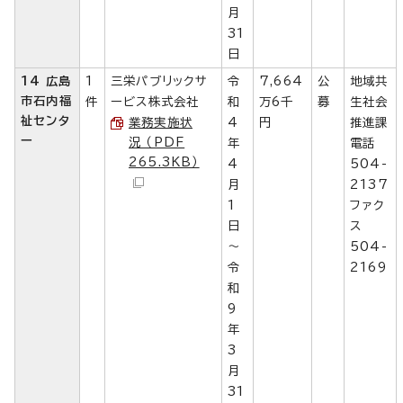
月
31
日
14 広島
1
三栄パブリックサ
令
7,664
公
地域共
市石内福
件
ービス株式会社
和
万6千
募
生社会
祉センタ
業務実施状
4
円
推進課
ー
況 （PDF
年
電話
265.3KB）
4
504-
月
2137
1
ファク
日
ス
～
504-
令
2169
和
9
年
3
月
31