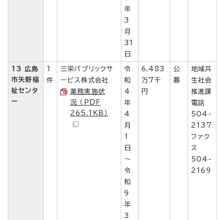
年
3
月
31
日
13 広島
1
三栄パブリックサ
令
6,483
公
地域共
市矢野福
件
ービス株式会社
和
万7千
募
生社会
祉センタ
業務実施状
4
円
推進課
ー
況 （PDF
年
電話
265.1KB）
4
504-
月
2137
1
ファク
日
ス
～
504-
令
2169
和
9
年
3