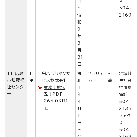
日
ス
～
504-
令
2169
和
9
年
3
月
31
日
11 広島
1
三栄パブリックサ
令
7,107
公
地域共
市畑賀福
件
ービス株式会社
和
万円
募
生社会
祉センタ
業務実施状
4
推進課
ー
況 （PDF
年
電話
265.0KB）
4
504-
月
2137
1
ファク
日
ス
～
504-
令
2169