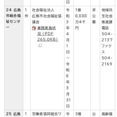
日
24 広島
1
社会福祉法人
令
1億
非
地域共
市総合福
件
広島市社会福祉協
和
8,888
公
生社会
祉センタ
議会
3
万4千
募
推進課
ー
業務実施状
年
円
電話
況 （PDF
4
504-
265.0KB）
月
2137
1
ファク
日
ス
～
504-
令
2169
和
8
年
3
月
31
日
25 広島
1
労働者協同組合ワ
令
3億
公
高齢福