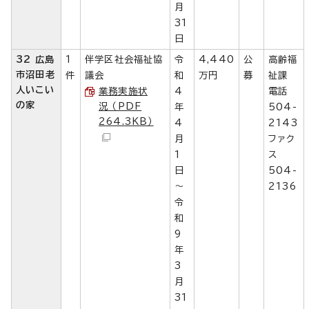
月
31
日
32 広島
1
伴学区社会福祉協
令
4,440
公
高齢福
市沼田老
件
議会
和
万円
募
祉課
人いこい
業務実施状
4
電話
の家
況 （PDF
年
504-
264.3KB）
4
2143
月
ファク
1
ス
日
504-
～
2136
令
和
9
年
3
月
31