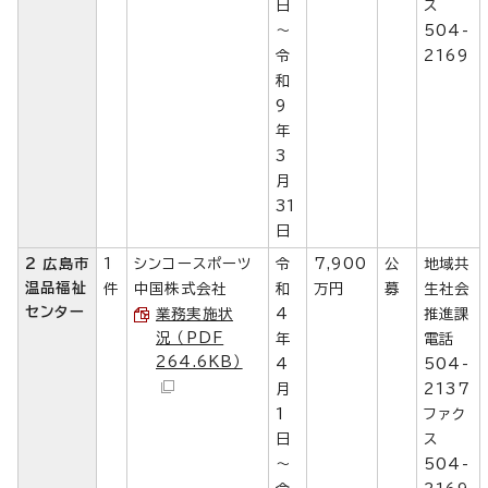
日
ス
～
504-
令
2169
和
9
年
3
月
31
日
2 広島市
1
シンコースポーツ
令
7,900
公
地域共
温品福祉
件
中国株式会社
和
万円
募
生社会
センター
業務実施状
4
推進課
況 （PDF
年
電話
264.6KB）
4
504-
月
2137
1
ファク
日
ス
～
504-