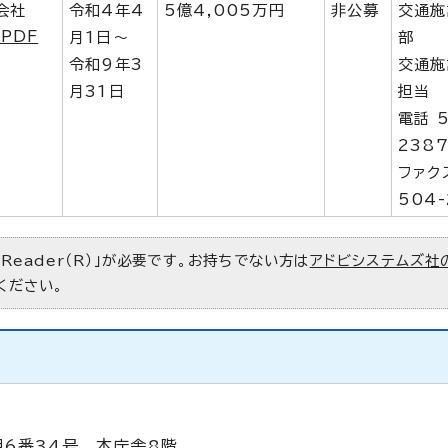
会社
令和4年4
5億4,005万円
非公募
交通施
PDF
月1日～
部
令和9年3
交通施
月31日
担当
電話 5
238
ファク
504-
 Reader（R）」が必要です。お持ちでない方は
アドビシステムズ社
ください。
目6番34号 本庁舎8階