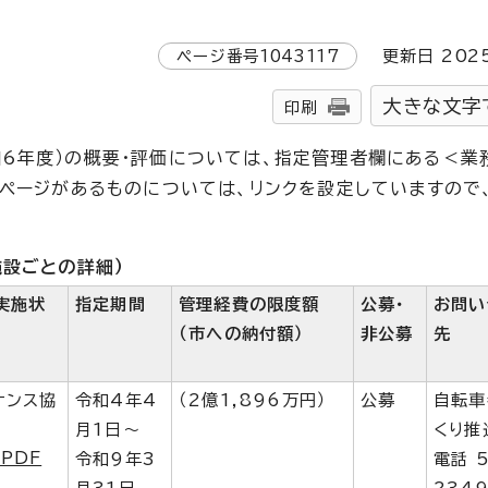
ページ番号
1043117
更新日
202
大きな文字
印刷
6年度）の概要・評価については、指定管理者欄にある＜業
ムページがあるものについては、リンクを設定していますので
施設ごとの詳細）
実施状
指定期間
管理経費の限度額
公募・
お問い
（市への納付額）
非公募
先
ナンス協
令和4年4
（2億1,896万円）
公募
自転車
月1日～
くり推
PDF
令和9年3
電話 5