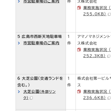
市営駐車場のご案内
件
ス株式会社
業務実施状況 （
255.0KB）
5 広島市西新天地駐車場
1
アマノマネジメン
市営駐車場のご案内
件
ス株式会社
業務実施状況 （
252.3KB）
6 大芝公園（交通ランドを
1
株式会社第一ビル
含む。）
件
ス
大芝公園
業務実施状況 （
（外部リン
236.6KB）
ク）