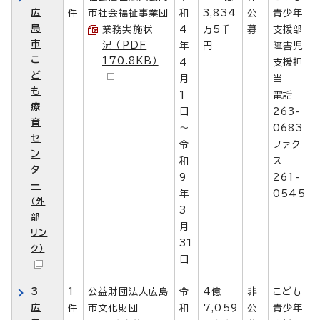
広
件
市社会福祉事業団
和
3,834
公
青少年
島
業務実施状
4
万5千
募
支援部
市
況 （PDF
年
円
障害児
こ
170.8KB）
4
支援担
ど
月
当
も
1
電話
療
日
263-
育
～
0683
セ
令
ファク
ン
和
ス
タ
9
261-
ー
年
0545
（外
3
部
月
リン
31
ク）
日
3
1
公益財団法人広島
令
4億
非
こども
広
件
市文化財団
和
7,059
公
青少年