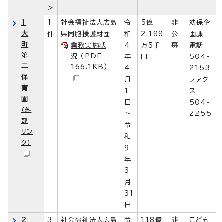
＞
1
1
社会福祉法人広島
令
5億
非
幼保企
大
件
県同胞援護財団
和
2,188
公
画課
町
業務実施状
4
万5千
募
電話
第
況 （PDF
年
円
504-
二
166.1KB）
4
2153
保
月
ファク
育
1
ス
園
日
504-
（外
～
2255
部
令
リン
和
ク）
9
年
3
月
31
日
2
3
社会福祉法人広島
令
118億
非
こども