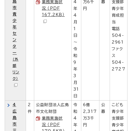
島
業務実施状
4
万6千
募
支援部
市
況 （PDF
年
円
青少年
青
167.2KB）
4
育成担
少
月
当
年
1
電話
セ
日
504-
ン
～
2961
タ
令
ファク
ー
和
ス
（外
9
504-
部
年
2727
リン
3
ク）
月
31
日
4
2
公益財団法人広島
令
6億
公
こども
広
件
市文化財団
和
2,317
募
青少年
島
業務実施状
4
万3千
支援部
市
況 （PDF
年
円
青少年
三
170.5KB）