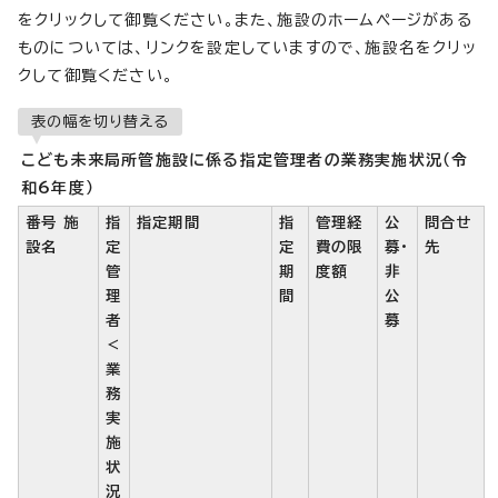
をクリックして御覧ください。また、施設のホームページがある
ものについては、リンクを設定していますので、施設名をクリッ
クして御覧ください。
表の幅を切り替える
こども未来局所管施設に係る指定管理者の業務実施状況（令
和6年度）
番号 施
指
指定期間
指
管理経
公
問合せ
設名
定
定
費の限
募・
先
管
期
度額
非
理
間
公
者
募
＜
業
務
実
施
状
況