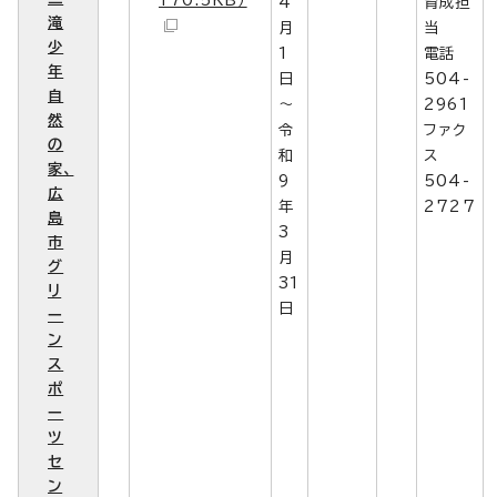
4
育成担
滝
月
当
少
1
電話
年
日
504-
自
～
2961
然
令
ファク
の
和
ス
家、
9
504-
広
年
2727
島
3
市
月
グ
31
リ
日
ー
ン
ス
ポ
ー
ツ
セ
ン