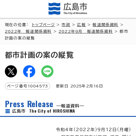
現在の位置：
トップページ
>
市政
>
広報
>
報道関係資料
>
2022年 報道関係資料
>
2022年9月 報道関係資料
> 都市
計画の案の縦覧
都市計画の案の縦覧
ページ番号
1004573
更新日
2025
年2月
16
日
Press Release
報道資料
The City of HIROSHIMA
広島市
令和4年（2022年）9月12日（月曜）