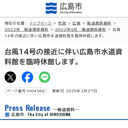
現在の位置：
トップページ
>
市政
>
広報
>
報道関係資料
>
2022年 報道関係資料
>
2022年9月 報道関係資料
> 台風
14号の接近に伴い広島市水道資料館を臨時休館します。
台風14号の接近に伴い広島市水道資
料館を臨時休館します。
ページ番号
1004569
更新日
2025
年2月
27
日
Press Release
報道資料
The City of HIROSHIMA
広島市