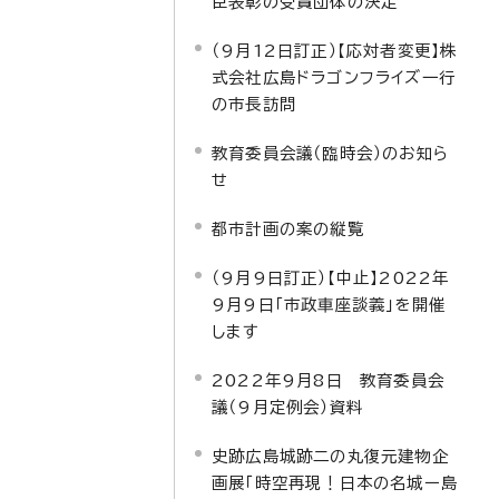
臣表彰の受賞団体の決定
（9月12日訂正）【応対者変更】株
式会社広島ドラゴンフライズ一行
の市長訪問
教育委員会議（臨時会）のお知ら
せ
都市計画の案の縦覧
（9月9日訂正）【中止】2022年
9月9日「市政車座談義」を開催
します
2022年9月8日 教育委員会
議（9月定例会）資料
史跡広島城跡二の丸復元建物企
画展「時空再現！日本の名城ー島