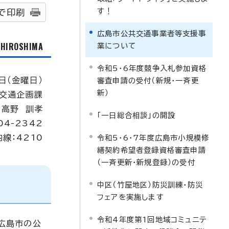
す！
で印刷
広島市公共交通事業者等支援事
f HIROSHIMA
業について
令和5・6年度競争入札参加資格
日（金曜日）
審査申請の受付（新規・一斉更
新）
交通企画課
：高野 訓孝
「一日総合相談」の開設
04-2342
内線：4210
令和5・6・7年度広島市小規模修
繕契約希望者登録資格審査申請
（一斉更新・新規登録）の受付
中区（竹屋地区）防災訓練・防災
フェアを実施します
令和4年度第1回地域コミュニテ
広島市の公