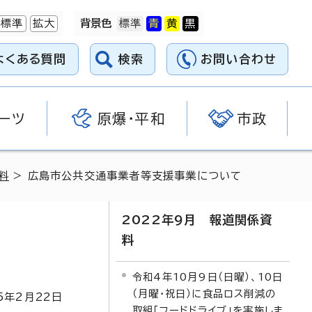
標準
拡大
背景色
よくある質問
検索
お問い合わせ
ーツ
原爆・平和
市政
料
> 広島市公共交通事業者等支援事業について
2022年9月 報道関係資
料
令和4年10月9日（日曜）、10日
（月曜・祝日）に食品ロス削減の
5
年2月
22
日
取組「フードドライブ」を実施しま