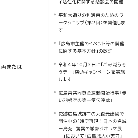
ィ活性化に関する懇談会の開催
平和大通りの利活用のためのワ
ークショップ（第2回）を開催しま
す
「広島市主催のイベント等の開催
に関する基本方針」の改訂
令和4年10月3日に「ごみ減らそ
車両または
うデー」店頭キャンペーンを実施
します
広島県共同募金運動開始行事「赤
い羽根空の第一便伝達式」
史跡広島城跡二の丸復元建物で
開催中の「時空再現！日本の名城
ー島充 驚異の城郭ジオラマ展
ー」において「広島城大小天守」