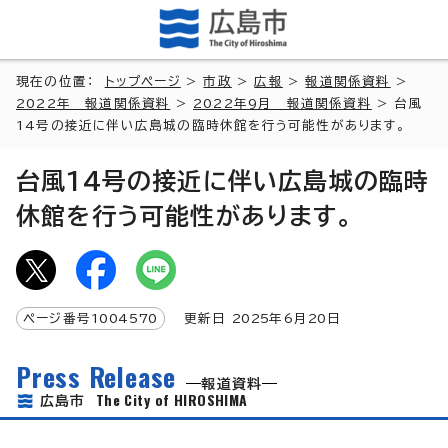
現在の位置：
トップページ
>
市政
>
広報
>
報道関係資料
>
2022年 報道関係資料
>
2022年9月 報道関係資料
> 台風
14号の接近に伴い広島城の臨時休館を行う可能性があります。
台風14号の接近に伴い広島城の臨時
休館を行う可能性があります。
ページ番号
1004570
更新日
2025
年6月
20
日
Press Release
報道資料
The City of HIROSHIMA
広島市