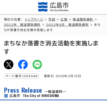
現在の位置：
トップページ
>
市政
>
広報
>
報道関係資料
>
2022年 報道関係資料
>
2022年9月 報道関係資料
> まち
なか落書き消去活動を実施します
まちなか落書き消去活動を実施しま
す
ページ番号
1004549
更新日
2025
年2月
16
日
Press Release
報道資料
The City of HIROSHIMA
広島市