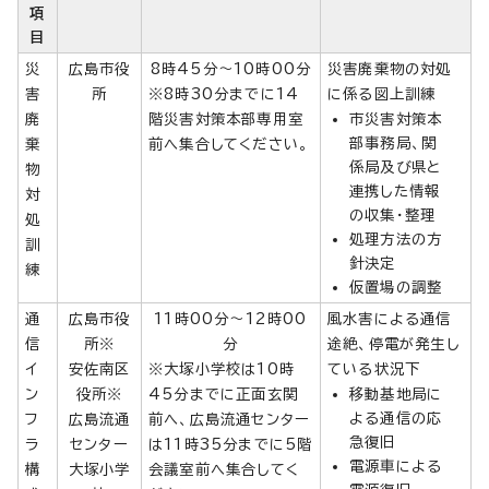
項
目
災
広島市役
8時45分～10時00分
災害廃棄物の対処
害
所
※8時30分までに14
に係る図上訓練
廃
階災害対策本部専用室
市災害対策本
部事務局、関
棄
前へ集合してください。
係局及び県と
物
連携した情報
対
の収集・整理
処
処理方法の方
訓
針決定
練
仮置場の調整
通
広島市役
11時00分～12時00
風水害による通信
信
所※
分
途絶、停電が発生し
イ
安佐南区
※大塚小学校は10時
ている状況下
ン
役所※
45分までに正面玄関
移動基地局に
よる通信の応
フ
広島流通
前へ、広島流通センター
急復旧
ラ
センター
は11時35分までに5階
電源車による
構
大塚小学
会議室前へ集合してく