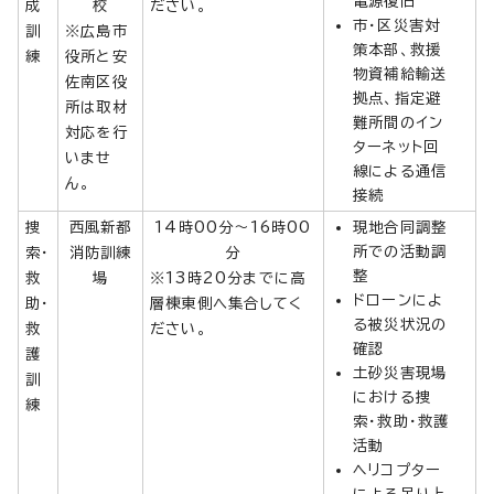
電源復旧
成
校
ださい。
市・区災害対
訓
※広島市
策本部、救援
練
役所と安
物資補給輸送
佐南区役
拠点、指定避
所は取材
難所間のイン
対応を行
ターネット回
いませ
線による通信
ん。
接続
捜
西風新都
14時00分～16時00
現地合同調整
所での活動調
索・
消防訓練
分
整
救
場
※13時20分までに高
ドローンによ
助・
層棟東側へ集合してく
る被災状況の
救
ださい。
確認
護
土砂災害現場
訓
における捜
練
索・救助・救護
活動
ヘリコプター
による吊り上