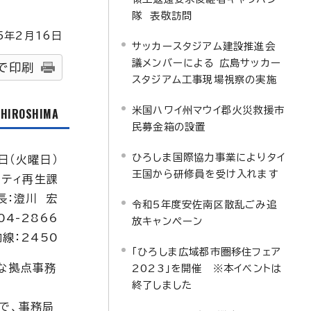
隊 表敬訪問
5
年2月
16
日
サッカースタジアム建設推進会
議メンバーによる 広島サッカー
で印刷
スタジアム工事現場視察の実施
米国ハワイ州マウイ郡火災救援市
f HIROSHIMA
民募金箱の設置
ひろしま国際協力事業によりタイ
日（火曜日）
王国から研修員を受け入れます
ニティ再生課
長：澄川 宏
令和5年度安佐南区散乱ごみ追
04-2866
放キャンペーン
内線：2450
「ひろしま広域都市圏移住フェア
たな拠点事務
2023」を開催 ※本イベントは
終了しました
で、事務局