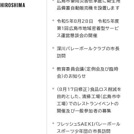
広島市豪雨災害伝承館に衛生用
f HIROSHIMA
品備蓄自動販売機を設置します
令和5年8月28日 令和5年度
第1回広島市地域密着型サービ
ス運営懇談会の開催
深川バレーボールクラブの市長
訪問
教育委員会議（定例会及び臨時
会）のお知らせ
（8月17日修正）食品ロス削減を
目的とした、清掃工場（広島市中
工場）でのレストランイベントの
開催及び一般参加者の募集
フレッシュSAEKIバレーボール
スポーツ少年団の市長訪問