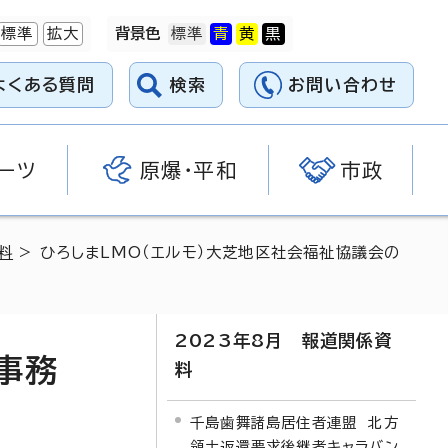
標準
拡大
背景色
よくある質問
検索
お問い合わせ
ーツ
原爆・平和
市政
料
> ひろしまLMO（エルモ）大芝地区社会福祉協議会の
2023年8月 報道関係資
事務
料
千島歯舞諸島居住者連盟 北方
領土返還要求後継者キャラバン