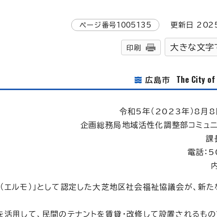
ページ番号
1005135
更新日
202
大きな文字
印刷
The City o
広島市
令和5年（2023年）8月8
企画総務局地域活性化調整部コミュ
課
電話：5
O（エルモ）」として認定した大芝地区社会福祉協議会が、新
を活用して、民間のテナントを賃貸・改修して設置されるもの