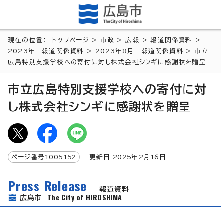
現在の位置：
トップページ
>
市政
>
広報
>
報道関係資料
>
2023年 報道関係資料
>
2023年8月 報道関係資料
> 市立
広島特別支援学校への寄付に対し株式会社シンギに感謝状を贈呈
市立広島特別支援学校への寄付に対
し株式会社シンギに感謝状を贈呈
ページ番号
1005152
更新日
2025
年2月
16
日
Press Release
報道資料
The City of HIROSHIMA
広島市