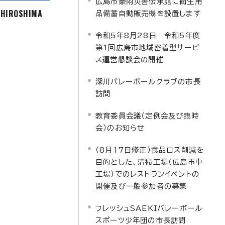
広島市豪雨災害伝承館に衛生用
f HIROSHIMA
品備蓄自動販売機を設置します
令和5年8月28日 令和5年度
第1回広島市地域密着型サービ
ス運営懇談会の開催
深川バレーボールクラブの市長
訪問
教育委員会議（定例会及び臨時
会）のお知らせ
（8月17日修正）食品ロス削減を
目的とした、清掃工場（広島市中
工場）でのレストランイベントの
開催及び一般参加者の募集
フレッシュSAEKIバレーボール
スポーツ少年団の市長訪問