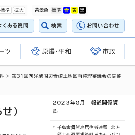
標準
拡大
背景色
よくある質問
検索
お問い合わせ
ーツ
原爆・平和
市政
料
> 第31回向洋駅周辺青崎土地区画整理審議会の開催
2023年8月 報道関係資
せ）
料
千島歯舞諸島居住者連盟 北方
領土返還要求後継者キャラバン