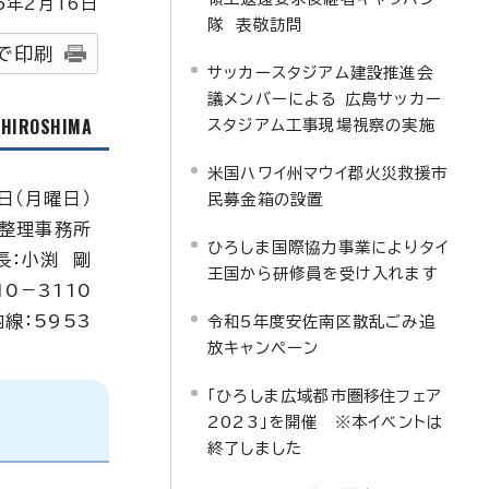
5
年2月
16
日
隊 表敬訪問
で印刷
サッカースタジアム建設推進会
議メンバーによる 広島サッカー
f HIROSHIMA
スタジアム工事現場視察の実施
米国ハワイ州マウイ郡火災救援市
日（月曜日）
民募金箱の設置
整理事務所
ひろしま国際協力事業によりタイ
長：小渕 剛
王国から研修員を受け入れます
10－3110
内線：5953
令和5年度安佐南区散乱ごみ追
放キャンペーン
「ひろしま広域都市圏移住フェア
2023」を開催 ※本イベントは
終了しました